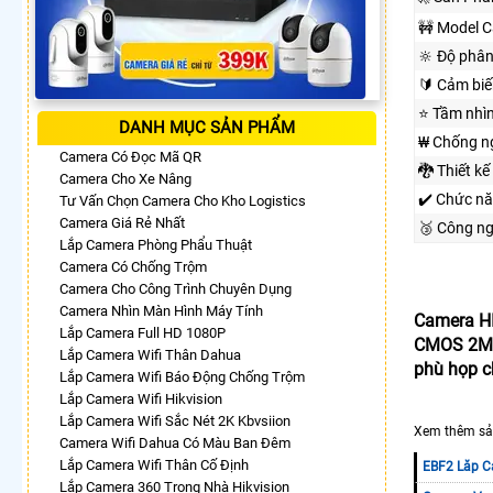
🚧 Model 
🔆 Độ phân
🔰 Cảm biế
⭐ Tầm nhì
DANH MỤC SẢN PHẨM
₩ Chống n
Camera Có Đọc Mã QR
🐉️ Thiết kế
Camera Cho Xe Nâng
✔️ Chức n
Tư Vấn Chọn Camera Cho Kho Logistics
Camera Giá Rẻ Nhất
🥉 Công n
Lắp Camera Phòng Phẩu Thuật
Camera Có Chống Trộm
Camera Cho Công Trình Chuyên Dụng
Camera Nhìn Màn Hình Máy Tính
Camera HI
Lắp Camera Full HD 1080P
CMOS 2MP.
Lắp Camera Wifi Thân Dahua
phù họp c
Lắp Camera Wifi Báo Động Chống Trộm
Lắp Camera Wifi Hikvision
Lắp Camera Wifi Sắc Nét 2K Kbvsiion
Xem thêm sả
Camera Wifi Dahua Có Màu Ban Đêm
Lắp Camera Wifi Thân Cố Định
EBF2 Lăp C
Lắp Camera 360 Trong Nhà Hikvision