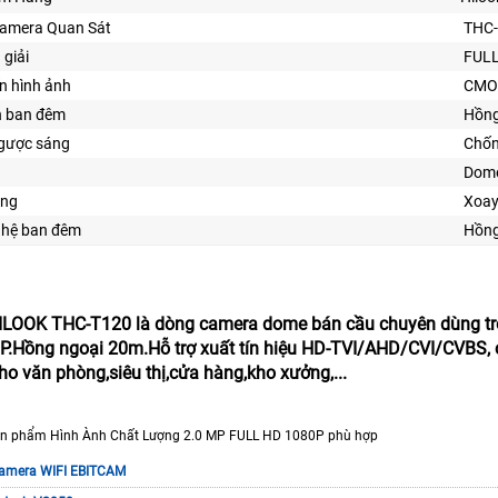
Camera Quan Sát
THC
 giải
FULL
n hình ảnh
CMO
n ban đêm
Hồng
gược sáng
Chố
Dome
ăng
Xoay
ghệ ban đêm
Hồng
LOOK THC-T120 là dòng camera dome bán cầu chuyên dùng tr
Hồng ngoại 20m.Hỗ trợ xuất tín hiệu HD-TVI/AHD/CVI/CVBS, có
ho văn phòng,siêu thị,cửa hàng,kho xưởng,...
n phẩm Hình Ành Chất Lượng 2.0 MP FULL HD 1080P phù hợp
amera WIFI EBITCAM