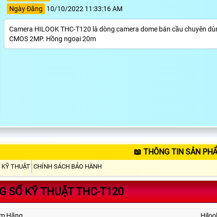
Ngày Đăng
10/10/2022 11:33:16 AM
Camera HILOOK THC-T120 là dòng camera dome bán cầu chuyên dùn
CMOS 2MP. Hồng ngoại 20m
📖 THÔNG TIN SẢN PH
 KỸ THUẬT
CHÍNH SÁCH BẢO HÀNH
 SỐ KỸ THUẬT THC-T120
ẩm Hãng
Hiloo