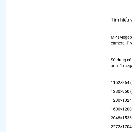
Tìm hiểu 
MP (Megapix
camera IP v
Sử dụng côn
ảnh. 1 mega
1152×864 (
1280×960 (
1280×1024 
1600×1200 
2048×1536 
2272×1704 