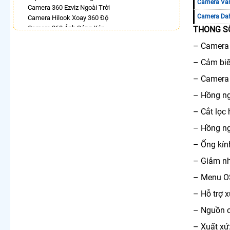
Camera Va
Camera 360 Ezviz Ngoài Trời
Camera Da
Camera Hilook Xoay 360 Độ
Camera 360 Ánh Sáng Kép
THONG SỐ
Camera Wifi Chính Hãng Kbone Xoay 360
– Camera 
Camera Wifi 360 Dahua Ngoài Trời
Lắp Camera Ip 360 Kbvision
– Cảm bi
Camera Ip 360 Vantech
– Camera 
LẮP CAMERA THEO NHU CẦU
– Hồng ng
Lắp Camera Văn Phòng Giá Rẻ
Lắp Camera Nhà Xưởng Giá Rẻ
– Cắt lọc 
Lắp Camera Gia Đình Giá Rẻ
– Hồng ng
Lắp Camera Kho Hàng Giá Rẻ
Lắp Camera Cửa Hàng Giá Rẻ
– Ống kí
Lắp Camera Wifi Giá Rẻ Chính Hãng
– Giảm nh
Lắp Camera Công Trình Giá Rẻ
Camera 360 Giá Rẻ
– Menu O
– Hỗ trợ 
– Nguồn 
– Xuất xứ