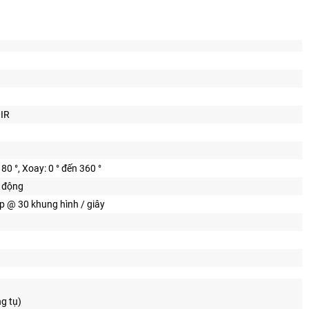
 IR
80 °, Xoay: 0 ° đến 360 °
ự động
p @ 30 khung hình / giây
g tụ)