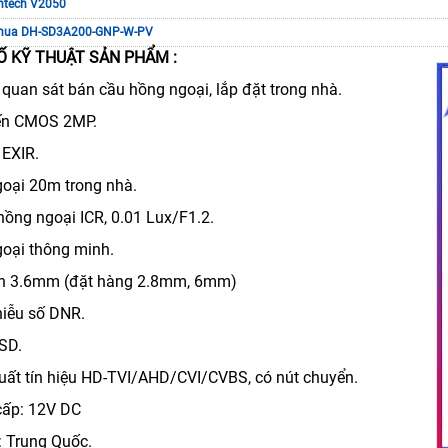
ntech V2050
hua DH-SD3A200-GNP-W-PV
 KỸ THUẬT SẢN PHẨM :
quan sát bán cầu hồng ngoại, lắp đặt trong nhà.
ến CMOS 2MP.
EXIR.
oại 20m trong nhà.
hồng ngoại ICR, 0.01 Lux/F1.2.
oại thông minh.
nh 3.6mm (đặt hàng 2.8mm, 6mm)
iễu số DNR.
SD.
xuất tín hiệu HD-TVI/AHD/CVI/CVBS, có nút chuyển.
cấp: 12V DC
: Trung Quốc.