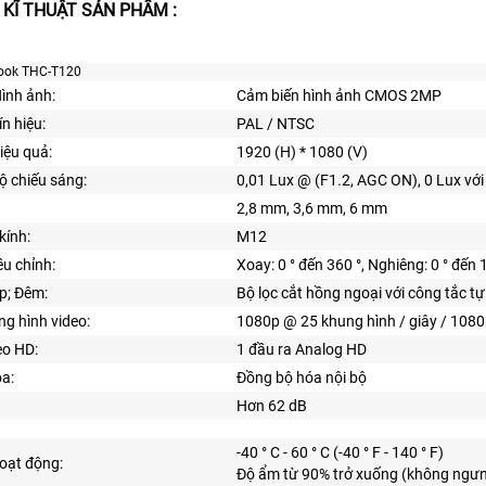
 KĨ THUẬT SẢN PHẨM :
ook THC-T120
ình ảnh:
Cảm biến hình ảnh CMOS 2MP
n hiệu:
PAL / NTSC
iệu quả:
1920 (H) * 1080 (V)
Độ chiếu sáng:
0,01 Lux @ (F1.2, AGC ON), 0 Lux với
2,8 mm, 3,6 mm, 6 mm
kính:
M12
ều chỉnh:
Xoay: 0 ° đến 360 °, Nghiêng: 0 ° đến 1
p; Đêm:
Bộ lọc cắt hồng ngoại với công tắc t
ng hình video:
1080p @ 25 khung hình / giây / 1080
eo HD:
1 đầu ra Analog HD
a:
Đồng bộ hóa nội bộ
Hơn 62 dB
-40 ° C - 60 ° C (-40 ° F - 140 ° F)
Hoạt động:
Độ ẩm từ 90% trở xuống (không ngưn