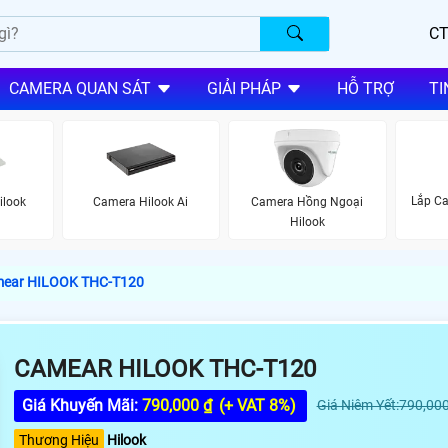
CT
CAMERA QUAN SÁT
GIẢI PHÁP
HỖ TRỢ
TI
Lắp Ca
ilook
Camera Hilook Ai
Camera Hồng Ngoại
Hilook
ear HILOOK THC-T120
CAMEAR HILOOK THC-T120
Giá Khuyến Mãi:
790,000 ₫
(+ VAT 8%)
Giá Niêm Yết:790,000
Thương Hiệu
Hilook