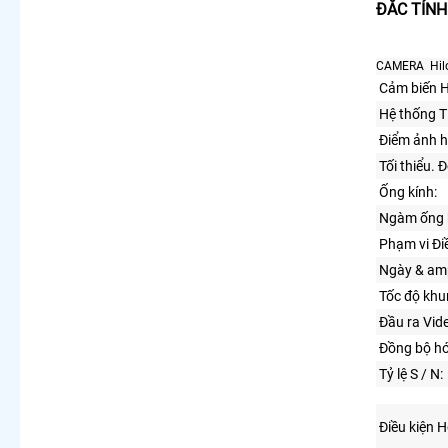
ĐĂC TÍNH
CAMERA Hil
Cảm biến H
Hệ thống Tí
Điểm ảnh h
Tối thiểu. 
Ống kính:
Ngàm ống 
Phạm vi Đi
Ngày & am
Tốc độ khu
Đầu ra Vid
Đồng bộ hó
Tỷ lệ S / N:
Điều kiện 