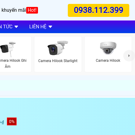
0938.112.399
 khuyến mãi
Hot!
N TỨC
LIÊN HỆ
mera Hilook Ghi
Camera Hilook
Camera Hilook Starlight
Âm
0%
 ₫