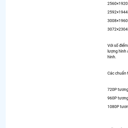
2560×1920 
2592×1944 
3008×1960 
3072×2304 
Với số điểm
lượng hình 
hình.
Các chuẩn 
720P tương
960P tương
1080P tươn