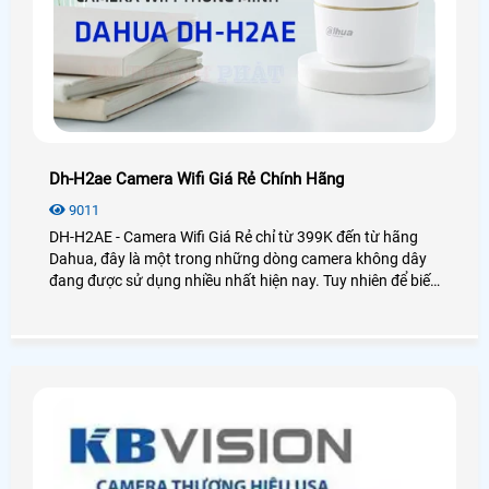
Dh-H2ae Camera Wifi Giá Rẻ Chính Hãng
9011
DH-H2AE - Camera Wifi Giá Rẻ chỉ từ 399K đến từ hãng
Dahua, đây là một trong những dòng camera không dây
đang được sử dụng nhiều nhất hiện nay. Tuy nhiên để biết
được chất lượng của camera này như thế nào thì điều đầu
tiên chúng ta cần đó là xem qua các bài đánh giá sản
phẩm đúng không nào? Sau đây là bài viết review chiếc
camera wifi Dahua DH,H2AE đang làm mưa làm gió trên
thị trường được An Thành Phát trải nghiệm và chia sẻ lại
cho các bạn!