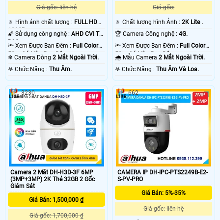
Giá gốc: liên hệ
Giá gốc:
🔅 Hình ảnh chất lượng :
FULL HD
🔅 Chất lượng hình Ảnh :
2K Lite .
1080P .
🌠 Sử dụng công nghệ :
AHD CVI TVI
🏆 Camera Công nghệ :
4G.
BCS.
🔦 Xem Được Ban Đêm :
Full Color
🔦 Xem Được Ban Đêm :
Full Color
50m Có Màu Ban Ðêm.
50m Có Màu Ban Ðêm.
❄ Camera Dòng
2 Mắt Ngoài Trời.
🌧️ Mẫu Camera
2 Mắt Ngoài Trời.
️☣️ Chức Năng :
Thu Âm.
️☣️ Chức Năng :
Thu Âm Và Loa.
3230
662
Camera 2 Mắt DH-H3D-3F 6MP
CAMERA IP DH-IPC-PTS2249B-E2-
(3MP+3MP) 2K Thẻ 32GB 2 Gốc
S-PV-PRO
Giám Sát
Giá Bán: 5%-35%
Giá Bán: 1,500,000 ₫
Giá gốc: liên hệ
Giá gốc: 1,700,000 ₫