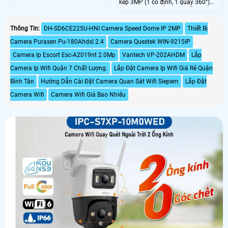
kép 3MP (1 cố định, 1 quay 360°)
ảnh toàn cảnh không bỏ lỡ bất kỳ
cho góc nhìn toàn diện. Hỗ trợ phát
hoạt động nào, cùng với đó là các
hiện người và xe, báo động bằng
tính năng bảo vệ an ninh thông
đèn và còi hú, đảm bảo an ninh tối
Thông Tin:
DH-SD6CE225U-HNI Camera Speed Dome IP 2MP
Thiết Bị
minh như phát hiện người, phương
đa. Camera còn có tính năng đàm
tiện, cảnh báo chủ động còi hú và
Camera Purasen Pu-180Ahdsl 2.4
Camera Questek WIN-9215IP
thoại hai chiều, giúp giám sát và
đàm thoại 2 chiều
tương tác từ xa hiệu quả.
Camera Ip Escort Esc-A2019nt 2.0Mp
Vantech VP-202AHDM
Lắp
Camera Ip Wifi Quận 7 Chất Lượng.
Lắp Đặt Camera Ip Wifi Giá Rẻ Quận
Bình Tân
Hướng Dẫn Cài Đặt Camera Quan Sát Wifi Siepem
Lắp Đặt
Camera Wifi
Camera Wifi Giá Bao Nhiêu