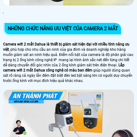
'
NHỮNG CHỨC NĂNG ƯU VIỆT CỦA CAMERA 2 MẮT
Camera wifi 2 mắt Dahua là thiết bị giám sát hiện đại với nhiều tính năng ưu
việt
, phù hợp cho nhu cầu an ninh của gia đình và doanh nghiệp kho hàng
muốn giám sát an ninh hiệu quả. Điểm nổi bật của camera là độ phân giải cao
trang bị 2 ống kính công nghệ IP mang lại hình ảnh sắc nét đến từng chi tiết
dễ dàng chuyển đổi góc nhìn của 2 ống kính giám sát trên điện thoại.
Lắp
camera wifi 2 mắt Dahua công nghệ có màu ban đêm
giúp người dùng quan
sát rõ ràng cả ngày lẫn đêm đặt biệt đèn led bật sáng khi có người duy chuyển
trước ống kính với mục đích hiệu quả khác nhau.