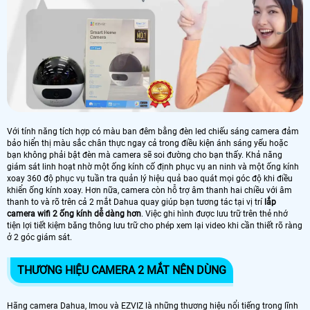
Với tính năng tích hợp có màu ban đêm bằng đèn led chiếu sáng camera đảm
bảo hiển thị màu sắc chân thực ngay cả trong điều kiện ánh sáng yếu hoặc
bạn không phải bật đèn mà camera sẽ soi đường cho bạn thấy. Khả năng
giám sát linh hoạt nhờ một ống kính cố định phục vụ an ninh và một ống kính
xoay 360 độ phục vụ tuần tra quản lý hiệu quả bao quát mọi góc độ khi điều
khiển ống kính xoay. Hơn nữa, camera còn hỗ trợ âm thanh hai chiều với âm
thanh to và rõ trên cả 2 mắt Dahua quay giúp bạn tương tác tại vị trí
lắp
camera wifi 2 ống kính dễ dàng hơn
. Việc ghi hình được lưu trữ trên thẻ nhớ
tiện lợi tiết kiệm băng thông lưu trữ cho phép xem lại video khi cần thiết rõ ràng
ở 2 góc giám sát.
THƯƠNG HIỆU CAMERA 2 MẮT NÊN DÙNG
Hãng camera Dahua, Imou và EZVIZ là những thương hiệu nổi tiếng trong lĩnh