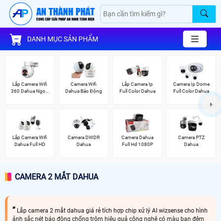
DANH MỤC SẢN PHẨM
Lắp Camera Wifi
Camera Wifi
Lắp Camera Ip
Camera Ip Dome
360 Dahua Ngoài
Dahua Báo Động
Full Color Dahua
Full Color Dahua
Trời
Lắp Camera Wifi
Camera DWDR
Camera Dahua
Camera PTZ
Dahua Full HD
Dahua
Full Hd 1080P
Dahua
CAMERA 2 MẮT DAHUA
Lắp camera 2 mắt dahua giá rẻ tích hợp chip xử lý AI wizsense cho hình
ảnh sắc nét báo động chống trộm hiệu quả công nghệ có màu ban đêm