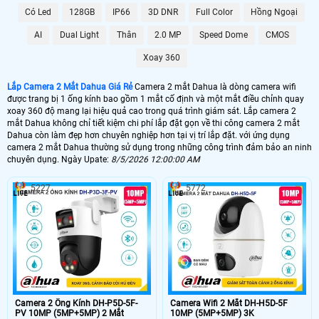
Đây là lựa chọn lý tưởng để đảm bảo an ninh tối đa cho mọi không gian.
Có Led
128GB
IP66
3D DNR
Full Color
Hồng Ngoại
AI
Dual Light
Thân
2.0 MP
Speed Dome
CMOS
Xoay 360
Lắp Camera 2 Mắt Dahua Giá Rẻ
Camera 2 mắt Dahua là dòng camera wifi
được trang bị 1 ống kính bao gồm 1 mắt cố định và một mắt điều chỉnh quay
xoay 360 độ mang lại hiệu quả cao trong quá trình giám sát. Lắp camera 2
mắt Dahua không chỉ tiết kiệm chi phí lắp đặt gọn về thi công camera 2 mắt
Dahua còn làm đẹp hơn chuyên nghiệp hơn tại vị trí lắp đặt. với ứng dụng
camera 2 mắt Dahua thường sử dụng trong những công trình đảm bảo an ninh
chuyên dụng. Ngày Upate:
8/5/2026 12:00:00 AM
'
5227
5772
Camera 2 Ống Kính DH-P5D-5F-
Camera Wifi 2 Mắt DH-H5D-5F
PV 10MP (5MP+5MP) 2 Mắt
10MP (5MP+5MP) 3K