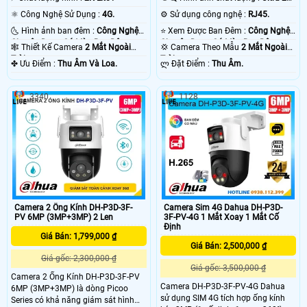
+ .
⚛️ Công Nghệ Sử Dụng :
4G.
⚙ Sử dụng công nghệ :
RJ45.
🌜 Hình ảnh ban đêm :
Công Nghệ
⭐ Xem Được Ban Đêm :
Công Nghệ
Chuyên Dụng Có Màu Ban Ðêm.
Chuyên Dụng Có Màu Ban Ðêm.
🕸️ Thiết Kế Camera
2 Mắt Ngoài
💢 Camera Theo Mẫu
2 Mắt Ngoài
Trời.
Trời.
️✤ Ưu Điểm :
Thu Âm Và Loa.
️ლ Đặt Điểm :
Thu Âm.
3340
1128
Camera 2 Ống Kính DH-P3D-3F-
Camera Sim 4G Dahua DH-P3D-
PV 6MP (3MP+3MP) 2 Len
3F-PV-4G 1 Mắt Xoay 1 Mắt Cố
Định
Giá Bán: 1,799,000 ₫
Giá Bán: 2,500,000 ₫
Giá gốc: 2,300,000 ₫
Giá gốc: 3,500,000 ₫
Camera 2 Ống Kính DH-P3D-3F-PV
Camera DH-P3D-3F-PV-4G Dahua
6MP (3MP+3MP) là dòng Picoo
sử dụng SIM 4G tích hợp ống kính
Series có khả năng giám sát hình