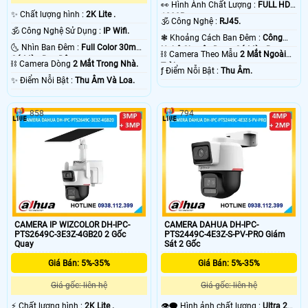
️👀 Hình Ành Chất Lượng :
FULL HD
✨ Chất lượng hình :
2K Lite .
1080P .
🕉️ Công Nghệ :
RJ45.
🕉️ Công Nghệ Sử Dụng :
IP Wifi.
❃ Khoảng Cách Ban Đêm :
Công
🌜 Nhìn Ban Đêm :
Full Color 30m
Nghệ Chuyên Dụng Có Màu Ban
⛓ Camera Theo Mẫu
2 Mắt Ngoài
Có Màu Ban Ðêm.
Ðêm.
⛓ Camera Dòng
2 Mắt Trong Nhà.
Trời.
️ƒ Điểm Nỗi Bật :
Thu Âm.
️✨ Điểm Nỗi Bật :
Thu Âm Và Loa.
858
794
CAMERA IP WIZCOLOR DH-IPC-
CAMERA DAHUA DH-IPC-
PTS2649C-3E3Z-4GB20 2 Gốc
PTS2449C-4E3Z-S-PV-PRO Giám
Quay
Sát 2 Gốc
Giá Bán: 5%-35%
Giá Bán: 5%-35%
Giá gốc: liên hệ
Giá gốc: liên hệ
️⚡ Chất lượng hình :
2K Lite .
👁️‍🗨 Hình ảnh chất lượng :
Ultra 2k