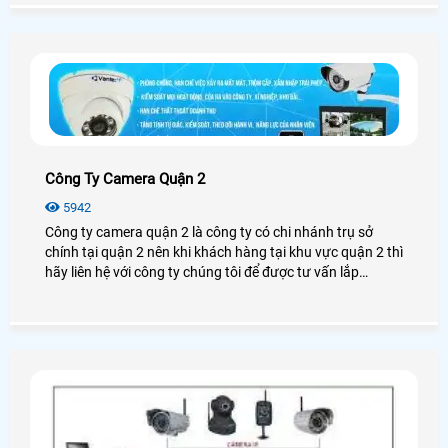
thể giám sát được những điều cần thiết nhất
Công Ty Camera Quận 2
5942
Công ty camera quận 2 là công ty có chi nhánh trụ sở
chính tại quận 2 nên khi khách hàng tại khu vực quận 2 thì
hãy liên hệ với công ty chúng tôi để được tư vấn lắp
camera tại quận 2 miển phí tận nơi nhanh chống hiệu quả
, AN THÀNH PHÁT có chi nhánh trụ sở tại quận 2 nên
khách hàng cứ yên tâm khi lựa chọn lắp đặt tại công ty
chúng tôi , cam kết không phát sinh chi phí nào .