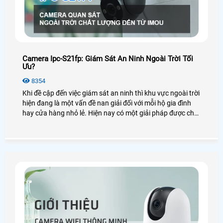
Camera Ipc-S21fp: Giám Sát An Ninh Ngoài Trời Tối
Ưu?
8354
Khi đề cập đến việc giám sát an ninh thì khu vực ngoài trời
hiện đang là một vấn đề nan giải đối với mỗi hộ gia đình
hay cửa hàng nhỏ lẻ. Hiện nay có một giải pháp được cho
là giám sát an ninh ngoài trời tối ưu đó là lắp camera
IPC,S21FP, một sản phẩm đến từ thương hiệu Imou. Vậy
thực hư chất lượng của camera này như thế nào? Có
những tính năng nào nổi bật? Hãy cùng mình đi tìm hiểu
nhé!