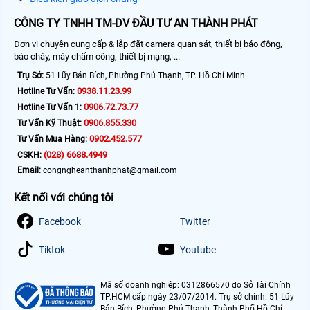
CÔNG TY TNHH TM-DV ĐẦU TƯ AN THÀNH PHÁT
Đơn vị chuyên cung cấp & lắp đặt camera quan sát, thiết bị báo động,
báo cháy, máy chấm công, thiết bị mạng, ...
Trụ Sở:
51 Lũy Bán Bích, Phường Phú Thạnh, TP. Hồ Chí Minh
0938.11.23.99
Hotline Tư Vấn:
0906.72.73.77
Hotline Tư Vấn 1:
0906.855.330
Tư Vấn Kỹ Thuật:
0902.452.577
Tư Vấn Mua Hàng:
(028) 6688.4949
CSKH:
Email:
congngheanthanhphat@gmail.com
Kết nối với chúng tôi
Facebook
Twitter
Tiktok
Youtube
Mã số doanh nghiệp: 0312866570 do Sở Tài Chính
TP.HCM cấp ngày 23/07/2014. Trụ sở chính: 51 Lũy
Bán Bích, Phường Phú Thạnh, Thành Phố Hồ Chí