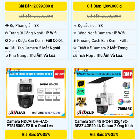
Giá Bán: 2,099,000 ₫
Giá Bán: 1,899,000 ₫
Giá gốc: 2,500,000 ₫
Giá gốc: 2,000,000 ₫
👁 Độ Phân giải :
3k .
🔅 Độ sắc nét :
3k .
®️ Trang Bị Công Nghệ :
IP Wifi.
⚜️ Công Nghệ Camera :
IP Wifi.
✪ Xem Được Ban Đêm :
Full Color
❃ Khoảng Cách Ban Đêm :
Full
40m Có Màu Ban Ðêm.
Color 30m Có Màu Ban Ðêm.
👑 Cấu Tạo Camera
2 Mắt Ngoài
💎 Thiết Kế Camera
2 Mắt Trong
Trời.
Nhà.
️➲ Khả Năng :
Thu Âm Và Loa.
️🛃 Tích Hợp :
Thu Âm Và Loa.
773
980
Camera HDCVI DH-HAC-
Camera Sim 4G IPC-PTS2649C-
PTS1500C-E2-IL-A Dual Len
3E3Z-4GB20-LA Dahua 2 Ống Kính
Giá Bán: 5%-35%
Giá Bán: 5%-35%