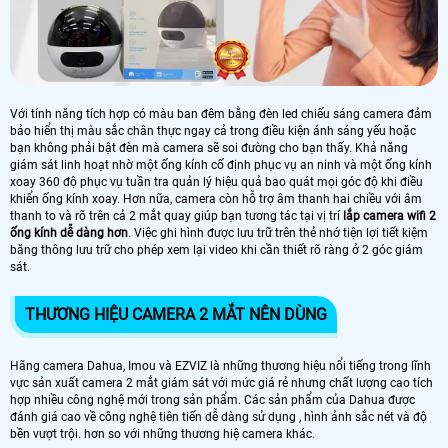
Với tính năng tích hợp có màu ban đêm bằng đèn led chiếu sáng camera đảm
bảo hiển thị màu sắc chân thực ngay cả trong điều kiện ánh sáng yếu hoặc
bạn không phải bật đèn mà camera sẽ soi đường cho bạn thấy. Khả năng
giám sát linh hoạt nhờ một ống kính cố định phục vụ an ninh và một ống kính
xoay 360 độ phục vụ tuần tra quản lý hiệu quả bao quát mọi góc độ khi điều
khiển ống kính xoay. Hơn nữa, camera còn hỗ trợ âm thanh hai chiều với âm
thanh to và rõ trên cả 2 mắt quay giúp bạn tương tác tại vị trí
lắp camera wifi 2
ống kính dễ dàng hơn
. Việc ghi hình được lưu trữ trên thẻ nhớ tiện lợi tiết kiệm
băng thông lưu trữ cho phép xem lại video khi cần thiết rõ ràng ở 2 góc giám
sát.
THƯƠNG HIỆU CAMERA 2 MẮT NÊN DÙNG
Hãng camera Dahua, Imou và EZVIZ là những thương hiệu nổi tiếng trong lĩnh
vực sản xuất camera 2 mắt giám sát với mức giá rẻ nhưng chất lượng cao tích
hợp nhiều công nghệ mới trong sản phẩm. Các sản phẩm của Dahua được
đánh giá cao về công nghệ tiên tiến dễ dàng sử dụng , hình ảnh sắc nét và độ
bền vượt trội. hơn so với những thương hiệ camera khác.