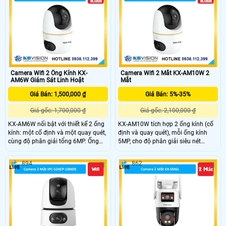
cách xa. Đây là giải pháp tối ưu cho
đêm khoảng cách 30m ấn tượng
các khu vực cần giám sát rộng và
chính xác.
Camera Wifi 2 Ống Kính KX-
Camera Wifi 2 Mắt KX-AM10W 2
AM6W Giám Sát Linh Hoặt
Mắt
Giá Bán: 1,500,000 ₫
Giá Bán: 5%-35%
Giá gốc: 1,700,000 ₫
Giá gốc: 2,100,000 ₫
KX-AM6W nổi bật với thiết kế 2 ống
KX-AM10W tích hợp 2 ống kính (cố
kính: một cố định và một quay quét,
định và quay quét), mỗi ống kính
cùng độ phân giải tổng 6MP. Ống
5MP, cho độ phân giải siêu nét
kính quay có khả năng xoay ngang
10MP. Góc nhìn rộng 86°, quay
349°, dọc -5~90°, tích hợp hồng
ngang 349°, dọc -5~90°, kết hợp
894
862
ngoại và LED sáng ấm cho hình ảnh
hồng ngoại và LED sáng ấm giúp
rõ nét ngày đêm. Tất cả điều khiển
ghi hình rõ nét cả ngày lẫn đêm.
dễ dàng qua ứng dụng KBView Plus.
Điều khiển trực tiếp dễ dàng qua
ứng dụng KBView Plus.