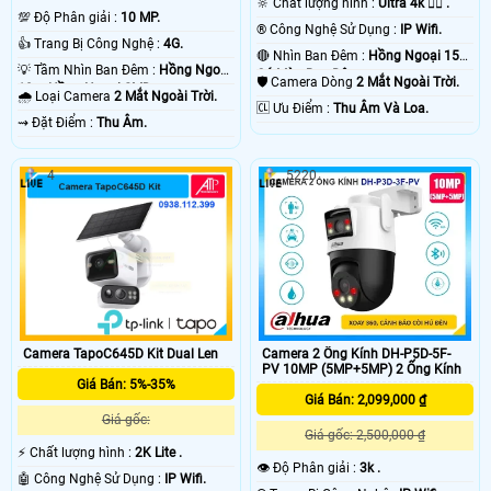
🔆 Chất lượng hình :
Ultra 4k 👍🏾 .
💯 Độ Phân giải :
10 MP.
®️ Công Nghệ Sử Dụng :
IP Wifi.
👍 Trang Bị Công Nghệ :
4G.
🔴 Nhìn Ban Đêm :
Hồng Ngoại 15m
💡 Tầm Nhìn Ban Đêm :
Hồng Ngoại
Có Màu Ban Ðêm.
🛡 Camera Dòng
2 Mắt Ngoài Trời.
10m Hồng Ngoại SMD.
🌧️ Loại Camera
2 Mắt Ngoài Trời.
️🆑 Ưu Điểm :
Thu Âm Và Loa.
️⇝ Đặt Điểm :
Thu Âm.
4
5220
Camera 2 Ống Kính DH-P5D-5F-
Camera TapoC645D Kit Dual Len
PV 10MP (5MP+5MP) 2 Ống Kính
Giá Bán: 5%-35%
Giá Bán: 2,099,000 ₫
Giá gốc:
Giá gốc: 2,500,000 ₫
️⚡ Chất lượng hình :
2K Lite .
👁 Độ Phân giải :
3k .
🤖️ Công Nghệ Sử Dụng :
IP Wifi.