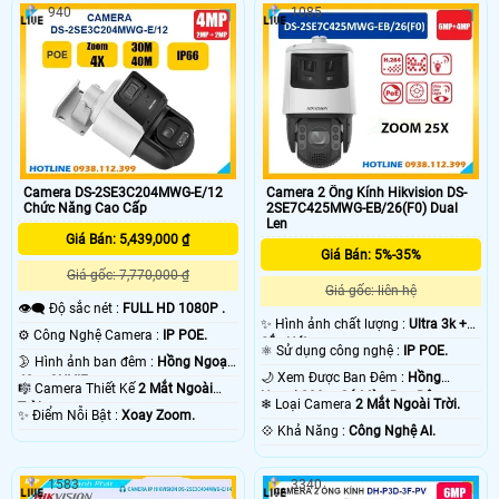
940
1085
Camera DS-2SE3C204MWG-E/12
Camera 2 Ống Kính Hikvision DS-
Chức Năng Cao Cấp
2SE7C425MWG-EB/26(F0) Dual
Len
Giá Bán: 5,439,000 ₫
Giá Bán: 5%-35%
Giá gốc: 7,770,000 ₫
Giá gốc: liên hệ
👁️‍🗨 Độ sắc nét :
FULL HD 1080P .
✨ Hình ảnh chất lượng :
Ultra 3k +
⚙ Công Nghệ Camera :
IP POE.
Sắc Nét .
⚛️ Sử dụng công nghệ :
IP POE.
🌛 Hình ảnh ban đêm :
Hồng Ngoại
🌙 Xem Được Ban Đêm :
Hồng
40m ONVIF.
🎼️ Camera Thiết Kế
2 Mắt Ngoài
Ngoại 200m Có Màu Ban Ðêm.
❄ Loại Camera
2 Mắt Ngoài Trời.
Trời.
️✨ Điểm Nỗi Bật :
Xoay Zoom.
️💠 Khả Năng :
Công Nghệ AI.
1583
3340