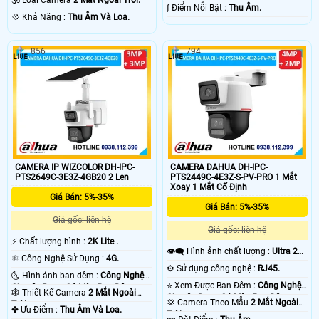
🕉️ Loại Camera
2 Mắt Ngoài Trời.
Trời.
️ƒ Điểm Nỗi Bật :
Thu Âm.
️💠 Khả Năng :
Thu Âm Và Loa.
856
794
CAMERA IP WIZCOLOR DH-IPC-
CAMERA DAHUA DH-IPC-
PTS2649C-3E3Z-4GB20 2 Len
PTS2449C-4E3Z-S-PV-PRO 1 Mắt
Xoay 1 Mắt Cố Định
Giá Bán: 5%-35%
Giá Bán: 5%-35%
Giá gốc: liên hệ
Giá gốc: liên hệ
️⚡ Chất lượng hình :
2K Lite .
👁️‍🗨 Hình ảnh chất lượng :
Ultra 2k
⚛️ Công Nghệ Sử Dụng :
4G.
+ .
⚙ Sử dụng công nghệ :
RJ45.
🌜 Hình ảnh ban đêm :
Công Nghệ
⭐ Xem Được Ban Đêm :
Công Nghệ
Chuyên Dụng Có Màu Ban Ðêm.
🕸️ Thiết Kế Camera
2 Mắt Ngoài
Chuyên Dụng Có Màu Ban Ðêm.
💢 Camera Theo Mẫu
2 Mắt Ngoài
Trời.
️✤ Ưu Điểm :
Thu Âm Và Loa.
Trời.