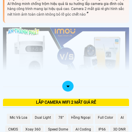
AI thông minh chống trộm hiệu quả là su hướng lắp camera gia đình cửa
hàng công trình mang lại hiệu quả cao. Camera 2 mắt giá rẻ ghi hình sắc
nét hình ảnh toàn cảnh không bỏ lỡ góc chết nào
Lắp Camera 2 mắt là loại camera wifi được trang bị 2 ống kính giám sát trong
đó có 1 ống kính điều khiển xoay 360 độ đây là giải pháp hoàn hảo cho gia
LẮP CAMERA WIFI 2 MẮT GIÁ RẺ
đình và kho hàng, nhà xưởng vừa phục vụ quản lý và an ninh mang đến chất
lượng hình ảnh sắc nét và tiện lợi. Với một ống kính cố định góc nhìn 95 độ
camera đảm bảo giám sát liên tục tại một vị trí cụ thể , trong khi ống kính thứ
hai có khả năng xoay 360 độ dễ dàng trên điện thoại và máy tính, giúp bao
Mic Và Loa
Dual Light
78°
Hồng Ngoại
Full Color
AI
quát toàn bộ khu vực mà không bỏ sót chi tiết nào. Thiết kế thông minh này
không chỉ tăng cường khả năng bảo vệ mà còn dễ dàng lắp đặt và sử dụng,
CMOS
Xoay 360
Speed Dome
AI Coding
IP66
3D DNR