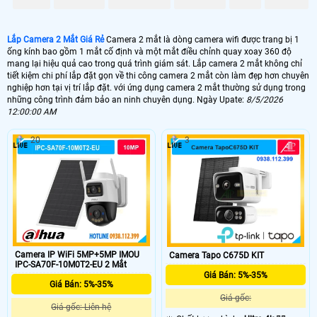
mang lại sự an tâm cho người dùng trong việc theo dõi và kiểm soát an ninh.
Đây là lựa chọn lý tưởng để đảm bảo an ninh tối đa cho mọi không gian.
Lắp Camera 2 Mắt Giá Rẻ
Camera 2 mắt là dòng camera wifi được trang bị 1
ống kính bao gồm 1 mắt cố định và một mắt điều chỉnh quay xoay 360 độ
mang lại hiệu quả cao trong quá trình giám sát. Lắp camera 2 mắt không chỉ
tiết kiệm chi phí lắp đặt gọn về thi công camera 2 mắt còn làm đẹp hơn chuyên
nghiệp hơn tại vị trí lắp đặt. với ứng dụng camera 2 mắt thường sử dụng trong
những công trình đảm bảo an ninh chuyên dụng. Ngày Upate:
8/5/2026
12:00:00 AM
20
3
'
Camera IP WiFi 5MP+5MP IMOU
Camera Tapo C675D KIT
IPC-SA70F-10M0T2-EU 2 Mắt
Giá Bán: 5%-35%
Giá Bán: 5%-35%
Giá gốc:
Giá gốc: Liên hệ