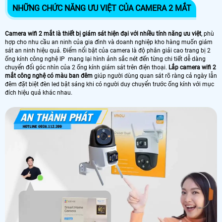
NHỮNG CHỨC NĂNG ƯU VIỆT CỦA CAMERA 2 MẮT
Camera wifi 2 mắt là thiết bị giám sát hiện đại với nhiều tính năng ưu việt
, phù
hợp cho nhu cầu an ninh của gia đình và doanh nghiệp kho hàng muốn giám
sát an ninh hiệu quả. Điểm nổi bật của camera là độ phân giải cao trang bị 2
ống kính công nghệ IP mang lại hình ảnh sắc nét đến từng chi tiết dễ dàng
chuyển đổi góc nhìn của 2 ống kính giám sát trên điện thoại.
Lắp camera wifi 2
mắt công nghệ có màu ban đêm
giúp người dùng quan sát rõ ràng cả ngày lẫn
đêm đặt biệt đèn led bật sáng khi có người duy chuyển trước ống kính với mục
đích hiệu quả khác nhau.