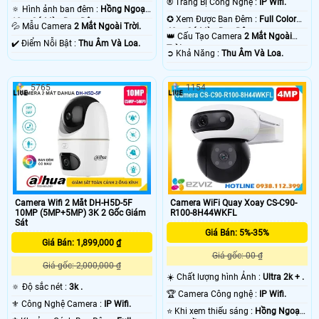
®️ Trang Bị Công Nghệ :
IP Wifi.
🔅 Hình ảnh ban đêm :
Hồng Ngoại
✪ Xem Được Ban Đêm :
Full Color
10m Có Màu Ban Ðêm.
💦 Mẫu Camera
2 Mắt Ngoài Trời.
40m Có Màu Ban Ðêm.
👑 Cấu Tạo Camera
2 Mắt Ngoài
️✔️ Điểm Nỗi Bật :
Thu Âm Và Loa.
Trời.
️➲ Khả Năng :
Thu Âm Và Loa.
5765
1154
Camera Wifi 2 Mắt DH-H5D-5F
Camera WiFi Quay Xoay CS-C90-
10MP (5MP+5MP) 3K 2 Gốc Giám
R100-8H44WKFL
Sát
Giá Bán: 5%-35%
Giá Bán: 1,899,000 ₫
Giá gốc: 00 ₫
Giá gốc: 2,000,000 ₫
☀️ Chất lượng hình Ảnh :
Ultra 2k + .
🔅 Độ sắc nét :
3k .
🏆 Camera Công nghệ :
IP Wifi.
⚜️ Công Nghệ Camera :
IP Wifi.
⭐ Khi xem thiếu sáng :
Hồng Ngoại