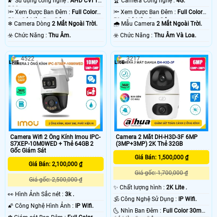
🌠 Sử dụng công nghệ :
AHD CVI TVI
🏆 Camera Công nghệ :
4G.
BCS.
🔦 Xem Được Ban Đêm :
Full Color
🔦 Xem Được Ban Đêm :
Full Color
50m Có Màu Ban Ðêm.
50m Có Màu Ban Ðêm.
❄ Camera Dòng
2 Mắt Ngoài Trời.
🌧️ Mẫu Camera
2 Mắt Ngoài Trời.
️☣️ Chức Năng :
Thu Âm.
️☣️ Chức Năng :
Thu Âm Và Loa.
4522
3217
Camera Wifi 2 Ống Kính Imou IPC-
Camera 2 Mắt DH-H3D-3F 6MP
S7XEP-10M0WED + Thẻ 64GB 2
(3MP+3MP) 2K Thẻ 32GB
Gốc Giám Sát
Giá Bán: 1,500,000 ₫
Giá Bán: 2,100,000 ₫
Giá gốc: 1,700,000 ₫
Giá gốc: 2,500,000 ₫
✨ Chất lượng hình :
2K Lite .
️👀 Hình Ảnh Sắc nét :
3k .
🕉️ Công Nghệ Sử Dụng :
IP Wifi.
🌠 Công Nghệ Hình Ảnh :
IP Wifi.
🌜 Nhìn Ban Đêm :
Full Color 30m