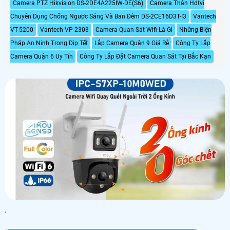
Camera PTZ Hikvision DS-2DE4A225IW-DE(S6)
Camera Thân Hdtvi
Chuyên Dụng Chống Ngược Sáng Và Ban Đêm DS-2CE16D3T-I3
Vantech
VT-5200
Vantech VP-2303
Camera Quan Sát Wifi Là Gì
Những Biện
Pháp An Ninh Trong Dịp Tết
Lắp Camera Quận 9 Giá Rẻ
Công Ty Lắp
Camera Quận 6 Uy Tín
Công Ty Lắp Đặt Camera Quan Sát Tại Bắc Kạn
'