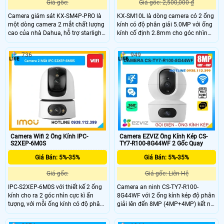
Giá gốc:
Giá gốc: 2,500,000 ₫
Camera giám sát KX-SM4P-PRO là
KX-SM10L là dòng camera có 2 ống
một dòng camera 2 mắt chất lượng
kính có độ phân giải 5.0MP với ống
cao của nhà Dahua, hỗ trợ starlight
kính cố định 2.8mm cho góc nhìn
với độ nhạy sáng cực kì thấp, với
rộng 95°, ống kính quay quét 6mm
đèn Led hỗ trợ ánh sáng tầm xa
hỗ trợ điều khiển từ xa, tích hợp
736
949
30m, phân biệt người và xe SMD
micro và loa giúp đàm thoại 2 chiều,
plus, phát hiện âm thanh bất
trang bị đèn Led giúp nhìn có màu
thường
vào ban đên.
Camera Wifi 2 Ống Kính IPC-
Camera EZVIZ Ống Kính Kép CS-
S2XEP-6M0S
TY7-R100-8G44WF 2 Gốc Quay
Giá Bán: 5%-35%
Giá Bán: 5%-35%
Giá gốc:
Giá gốc: Liên Hệ
IPC-S2XEP-6M0S với thiết kế 2 ống
Camera an ninh CS-TY7-R100-
kính cho ra 2 góc nhìn cực kì ấn
8G44WF với 2 ống kính kép độ phân
tượng, với mỗi ống kính có độ phân
giải lên đến 8MP (4MP+4MP) kết nối
giải 6.0Mp cho ra hình ảnh 2K sắc
wifi không dây có khe thẻ nhớ
nét, tích hợp micro và loa giúp đàm
512GB, chip xử lý CMOS. hồng ngoại