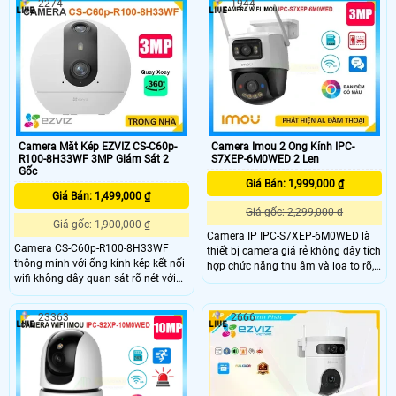
2274
1944
thoại 2 chiều trực tiếp, nhìn được
10m phát hiện chuyển động thông
hình ảnh có màu vào ban đêm với
minh hình ảnh sắc nét. Camera hỗ
khoảng cách 15m.
trợ nút gọi điện thoại chỉ cần 1
chạm, 1 ống kính cố định và 1 ống
kính quay quét được 360 độ dễ
dàng sử dụng giá rẻ.
Camera Mắt Kép EZVIZ CS-C60p-
Camera Imou 2 Ống Kính IPC-
R100-8H33WF 3MP Giám Sát 2
S7XEP-6M0WED 2 Len
Gốc
Giá Bán: 1,999,000 ₫
Giá Bán: 1,499,000 ₫
Giá gốc: 2,299,000 ₫
Giá gốc: 1,900,000 ₫
Camera IP IPC-S7XEP-6M0WED là
Camera CS-C60p-R100-8H33WF
thiết bị camera giá rẻ không dây tích
thông minh với ống kính kép kết nối
hợp chức năng thu âm và loa to rõ,
wifi không dây quan sát rõ nét với
được thiết kế với phát hiện người và
độ phân giải 2K camera hỗ trợ quay
chống ngược sáng HDR. Hình ảnh
quét trong nhà đàm thoại 2 chiều
rõ nét dù lắp đặt ở đâu, phân biệt
23363
2666
tiện lợi và tích hợp nút gọi điện cảm
người và công nghệ xử lý hình ảnh
ứng nhanh chóng Với chuẩn nén
thiếu sáng có màu ban đêm sáng
H.265 camera giúp tiết kiệm băng
đẹp hơn.
thông và dung lượng lưu trữ hiệu
quả.