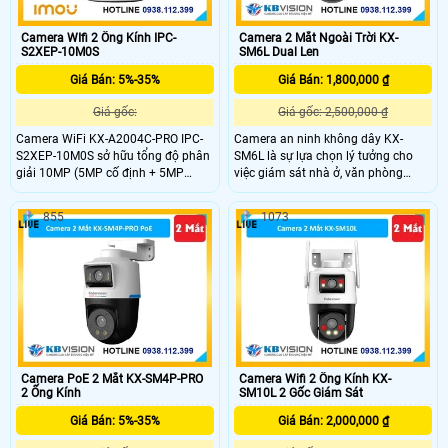
Camera WIfi 2 Ống Kính IPC-
Camera 2 Mắt Ngoài Trời KX-
S2XEP-10M0S
SM6L Dual Len
Giá Bán: 5%-35%
Giá Bán: 1,800,000 ₫
Giá gốc:
Giá gốc: 2,500,000 ₫
Camera WiFi KX-A2004C-PRO IPC-
Camera an ninh không dây KX-
S2XEP-10M0S sở hữu tổng độ phân
SM6L là sự lựa chọn lý tưởng cho
giải 10MP (5MP cố định + 5MP
việc giám sát nhà ở, văn phòng
quay quét), cho hình ảnh rõ nét vượt
hoặc cửa hàng một cách hiệu quả.
trội. Hỗ trợ quay ngang 355° và dọc
Với khả năng giám sát 2 góc nhìn
855
1073
90° điều khiển từ xa, giúp quan sát
cùng lúc, với mỗi ống kính 3.0MP
toàn cảnh hiệu quả. Ống kính
cho ra hình ảnh sắc nét, có thể điều
3.6mm cho góc nhìn rộng đến 88°.
khiển trên điện thoại
Camera PoE 2 Mắt KX-SM4P-PRO
Camera Wifi 2 Ống Kính KX-
2 Ống Kính
SM10L 2 Gốc Giám Sát
Giá Bán: 5%-35%
Giá Bán: 2,000,000 ₫