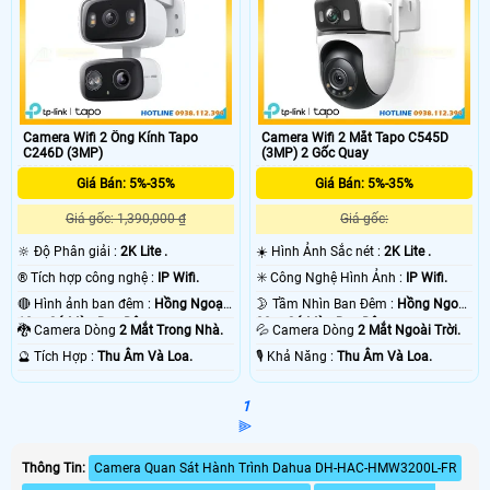
Camera Wifi 2 Ống Kính Tapo
Camera Wifi 2 Mắt Tapo C545D
C246D (3MP)
(3MP) 2 Gốc Quay
Giá Bán: 5%-35%
Giá Bán: 5%-35%
Giá gốc: 1,390,000 ₫
Giá gốc:
🔆 Độ Phân giải :
2K Lite .
☀️ Hình Ảnh Sắc nét :
2K Lite .
®️ Tích hợp công nghệ :
IP Wifi.
✳️ Công Nghệ Hình Ảnh :
IP Wifi.
🔴 Hình ảnh ban đêm :
Hồng Ngoại
🌛 Tầm Nhìn Ban Đêm :
Hồng Ngoại
10m Có Màu Ban Ðêm.
30m Có Màu Ban Ðêm.
🐉️ Camera Dòng
2 Mắt Trong Nhà.
💦 Camera Dòng
2 Mắt Ngoài Trời.
️🔮 Tích Hợp :
Thu Âm Và Loa.
️🎙 Khả Năng :
Thu Âm Và Loa.
1
⫸
Thông Tin:
Camera Quan Sát Hành Trình Dahua DH-HAC-HMW3200L-FR