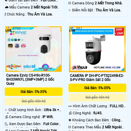
❃ Giám sát Ban Đêm :
Full Color
Có Màu Ban Ðêm.
⛓ Camera Dòng
2 Mắt Trong Nhà.
30m Có Màu Ban Ðêm.
🌧️ Mẫu Camera
2 Mắt Ngoài Trời.
️✨ Điểm Nỗi Bật :
Thu Âm Và Loa.
️ƒ Chức Năng :
Thu Âm Và Loa.
2732
661
Camera Ezviz CS-H9c-R100-
CAMERA IP DH-IPC-PTS2249B-E2-
8H33WKFL (3MP+3MP) 2 Gốc
S-PV-PRO Giám Sát 2 Gốc
Quay
Giá Bán: 5%-35%
Giá Bán: 5%-35%
Giá gốc: liên hệ
Giá gốc: liên hệ
️👀 Hình Ành Chất Lượng :
FULL HD
✨ Chất lượng hình Ảnh :
Ultra 3k +
1080P .
🕉️ Công Nghệ :
RJ45.
Sắc Nét .
🕉️ Camera Công nghệ :
IP Wifi.
❃ Khoảng Cách Ban Đêm :
Công
🌜 Xem Được Ban Đêm :
Full Color
Nghệ Chuyên Dụng Có Màu Ban
⛓ Camera Theo Mẫu
2 Mắt Ngoài
30m Có Màu Ban Ðêm.
Ðêm.