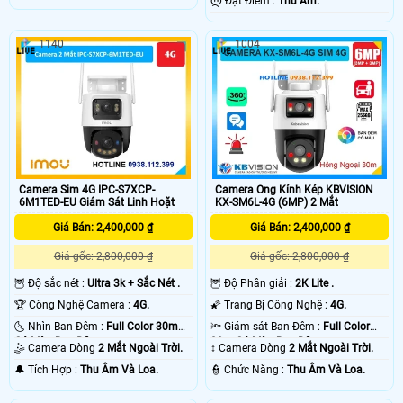
️ლ Đặt Điểm :
Thu Âm.
1140
1004
Camera Sim 4G IPC-S7XCP-
Camera Ống Kính Kép KBVISION
6M1TED-EU Giám Sát Linh Hoặt
KX-SM6L-4G (6MP) 2 Mắt
Giá Bán: 2,400,000 ₫
Giá Bán: 2,400,000 ₫
Giá gốc: 2,800,000 ₫
Giá gốc: 2,800,000 ₫
🦉 Độ sắc nét :
Ultra 3k + Sắc Nét .
🦉 Độ Phân giải :
2K Lite .
🏆 Công Nghệ Camera :
4G.
🌠 Trang Bị Công Nghệ :
4G.
🌜 Nhìn Ban Đêm :
Full Color 30m
🔦 Giám sát Ban Đêm :
Full Color
Có Màu Ban Ðêm.
30m Có Màu Ban Ðêm.
🤹 Camera Dòng
2 Mắt Ngoài Trời.
↕️ Camera Dòng
2 Mắt Ngoài Trời.
️🔔 Tích Hợp :
Thu Âm Và Loa.
️👮 Chức Năng :
Thu Âm Và Loa.