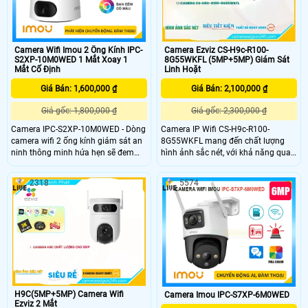
Camera Ezviz CS-H9c-R100-
Camera Wifi Imou 2 Ống Kính IPC-
8G55WKFL (5MP+5MP) Giám Sát
S2XP-10M0WED 1 Mắt Xoay 1
Linh Hoặt
Mắt Cố Định
Giá Bán: 2,100,000 ₫
Giá Bán: 1,600,000 ₫
Giá gốc: 2,300,000 ₫
Giá gốc: 1,800,000 ₫
Camera IP Wifi CS-H9c-R100-
Camera IPC-S2XP-10M0WED - Dòng
8G55WKFL mang đến chất lượng
camera wifi 2 ống kính giám sát an
hình ảnh sắc nét, với khả năng quan
ninh thông minh hứa hẹn sẽ đem
sát ban đêm full color tới 30m,
đến cho bạn có được trải nghiệm
giống như ban ngày.Sử dụng công
thật tuyệt vời. Giúp ghi lại hình ảnh
2318
5574
nghệ IP Wifi, không ảnh hưởng đến
sắc nét với độ phân giải lên đến
chất lượng hình ảnh. Trang bị cân
10MP, ngoài ra còn được tích hợp
bằng ánh sáng BLC, giúp cho hình
các chức năng công nghệ hỗ trợ cho
ảnh luôn sáng rõ dù ở bất kỳ điều
việc giám sát đảm bảo an toàn một
kiện ánh sáng nào
cách hiệu quả nhất
H9C(5MP+5MP) Camera Wifi
Camera Imou IPC-S7XP-6M0WED
Ezviz 2 Mắt