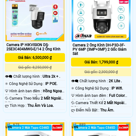
Camera IP HIKVISION DS-
Camera 2 Ống Kính DH-P3D-3F-
2SE3C404MWG-E/14 2 Ống Kính
PV 6MP (3MP+3MP) 2 Gốc Giám
Sát
Giá Bán: 6,500,000 ₫
Giá Bán: 1,799,000 ₫
Giá gốc: 8,250,000 ₫
Giá gốc: 2,300,000 ₫
👁️‍🗨 Chất lượng hình :
Ultra 2k + .
👁️‍🗨 Chất lượng hình :
2K Lite .
⚛️ Công Nghệ Sử Dụng :
IP POE.
⚛️ Công Nghệ Sử Dụng :
IP Wifi.
💡 Hình ảnh ban đêm :
Hồng Ngoại
💡 Hình ảnh ban đêm :
Full Color
30m Hồng Ngoại EXIR.
💦 Camera Theo Mẫu
2 Mắt Ngoài
40m Có Màu Ban Ðêm.
💦 Camera Thiết Kế
2 Mắt Ngoài
Trời.
️ლ Tích Hợp :
Thu Âm Và Loa.
Trời.
️ლ Điểm Nỗi Bật :
Thu Âm.
675
889