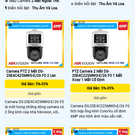
💎 Mẫu Camera
2 Mắt Ngoài Trời.
️☣️ Điểm Nỗi Bật :
Thu Âm Và Loa.
️🎙 Điểm Nỗi Bật :
Thu Âm Và Loa.
909
839
Camera PTZ 2 Mắt DS-
PTZ Camera 2 Mắt DS-
2SE4C425MWG-E/26 F0 2 Len
2SE4C225MWG-E/26 F0 1 Mắt
Xoay 1 Mắt Cố Định
Giá Bán: 5%-35%
Giá Bán: 5%-35%
Giá gốc:
Giá gốc:
Camera DS-2SE4C425MWG-E/26 F0
Camera DS-2SE4C225MWG-E/26 F0
là một trong những dòng camera có
tích hợp ống kính ColorVu cố định
2 ống kính của nhà hikvision, với
6MP cho hình ảnh màu sắc nét
ống kính cố định độ phân giải
ngay cả ban đêm, cùng camera PTZ
6.0Mp, ống kính quay xoay 6.0MP,
2MP hỗ trợ zoom quang 25X, dễ
cho ra hình ảnh sắc netsm trang bị
909
1019
dàng quan sát chi tiết ở khoảng
đèn Led giúp nhìn có màu vào ban