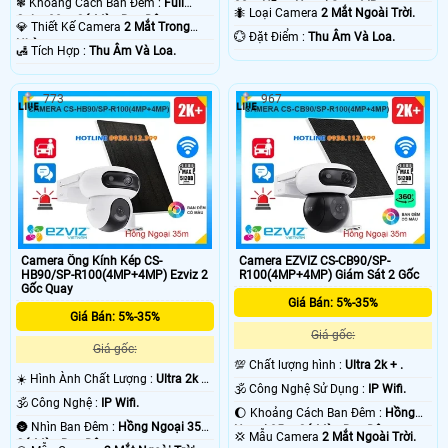
❃ Khoảng Cách Ban Đêm :
Full
30m Hồng Ngoại Smart IR.
🐜 Loại Camera
2 Mắt Ngoài Trời.
Color 30m Có Màu Ban Ðêm.
💎 Thiết Kế Camera
2 Mắt Trong
️💮 Đặt Điểm :
Thu Âm Và Loa.
Nhà.
️🛃 Tích Hợp :
Thu Âm Và Loa.
773
967
Camera Ống Kính Kép CS-
Camera EZVIZ CS-CB90/SP-
HB90/SP-R100(4MP+4MP) Ezviz 2
R100(4MP+4MP) Giám Sát 2 Gốc
Gốc Quay
Giá Bán: 5%-35%
Giá Bán: 5%-35%
Giá gốc:
Giá gốc:
💯 Chất lượng hình :
Ultra 2k + .
☀️ Hình Ành Chất Lượng :
Ultra 2k +
🕉️ Công Nghệ Sử Dụng :
IP Wifi.
.
🕉️ Công Nghệ :
IP Wifi.
🌔 Khoảng Cách Ban Đêm :
Hồng
🌚 Nhìn Ban Đêm :
Hồng Ngoại 35m
Ngoại 35m Có Màu Ban Ðêm.
💢 Mẫu Camera
2 Mắt Ngoài Trời.
Có Màu Ban Ðêm.