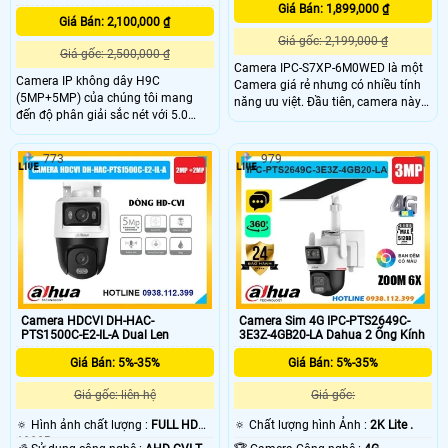
Giá Bán: 1,899,000 ₫
Giá Bán: 2,100,000 ₫
Giá gốc: 2,199,000 ₫
Giá gốc: 2,500,000 ₫
Camera IPC-S7XP-6M0WED là một
Camera IP không dây H9C
Camera giá rẻ nhưng có nhiều tính
(5MP+5MP) của chúng tôi mang
năng ưu việt. Đầu tiên, camera này
đến độ phân giải sắc nét với 5.0
có khả năng thu âm và phát lại âm
megapixel và chất lượng hình ảnh
thanh thông qua loa tích hợp. Điều
Ultra 4k lite, phù hợp cho các công
này cho phép bạn không chỉ xem
773
979
trình. Đặc biệt, thiết bị này được
hình ảnh mà còn nghe âm thanh rõ
trang bị công nghệ Chống Ngược
ràng
Sáng DWDR giúp tăng cường độ rõ
cho hình ảnh, cho dù được lắp đặt ở
bất kỳ đâu
Camera HDCVI DH-HAC-
Camera Sim 4G IPC-PTS2649C-
PTS1500C-E2-IL-A Dual Len
3E3Z-4GB20-LA Dahua 2 Ống Kính
Giá Bán: 5%-35%
Giá Bán: 5%-35%
Giá gốc: liên hệ
Giá gốc:
🔅 Hình ảnh chất lượng :
FULL HD
🔅 Chất lượng hình Ảnh :
2K Lite .
1080P .