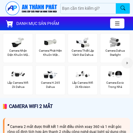
DANH MỤC SẢN PHẨM
Camera Nhận
Camera Phát Hiện
Camera Thiết Lập
Camera Dahua
Diện Khuôn Mặt
Khuôn Mặt
Vành Đai Dahua
Starlight
Dahua
Dahua
Lắp Camera Wifi
Camera H.265
Lắp Camera Wifi
Camera Ezviz
2k Dahua
Dahua
2k Kbvision
Trong Nhà
CAMERA WIFI 2 MẮT
Camera 2 mắt được thiết kết 1 mắt điều chỉnh xoay 360 và 1 mắt góc
rộng cố định tích hợp âm thanh 2 chiều công nghệ dual light sử dụng chip