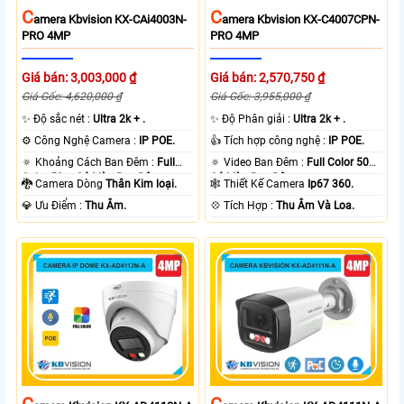
C
C
Amera Kbvision KX-CAi4003N-
Amera Kbvision KX-C4007CPN-
PRO 4MP
PRO 4MP
Giá bán: 3,003,000 ₫
Giá bán: 2,570,750 ₫
Giá Gốc: 4,620,000 ₫
Giá Gốc: 3,955,000 ₫
✨ Độ sắc nét :
Ultra 2k + .
✨ Độ Phân giải :
Ultra 2k + .
⚙ Công Nghệ Camera :
IP POE.
👍 Tích hợp công nghệ :
IP POE.
🔅 Khoảng Cách Ban Đêm :
Full
🔅 Video Ban Đêm :
Full Color 50m
Color 50m Có Màu Ban Ðêm.
Có Màu Ban Ðêm.
🐉️ Camera Dòng
Thân Kim loại.
🕸️ Thiết Kế Camera
Ip67 360.
️💎 Ưu Điểm :
Thu Âm.
️💠 Tích Hợp :
Thu Âm Và Loa.
C
C