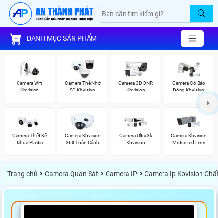
DANH MỤC SẢN PHẨM
Camera Wifi
Camera Thẻ Nhớ
Camera 3D DNR
Camera Có Báo
Kbvision
SD Kbvision
Kbvision
Động Kbvision
Camera Thiết Kế
Camera Kbvision
Camera Ultra 3k
Camera Kbvision
Nhựa Plastic
360 Toàn Cảnh
Kbvision
Motorized Lens
Kbvision
›
›
›
Trang chủ
Camera Quan Sát
Camera IP
Camera Ip Kbvision Chấ