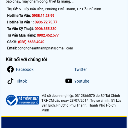
báo cháy, máy chấm công, thiết bị mạng, ...
Trụ Sở:
51 Lũy Bán Bích, Phường Phú Thạnh, TP. Hồ Chí Minh
0938.11.23.99
Hotline Tư Vấn:
0906.72.73.77
Hotline Tư Vấn 1:
0906.855.330
Tư Vấn Kỹ Thuật:
0902.452.577
Tư Vấn Mua Hàng:
(028) 6688.4949
CSKH:
Email:
congngheanthanhphat@gmail.com
Kết nối với chúng tôi
Facebook
Twitter
Tiktok
Youtube
Mã số doanh nghiệp: 0312866570 do Sở Tài Chính
TP.HCM cấp ngày 23/07/2014. Trụ sở chính: 51 Lũy
Bán Bích, Phường Phú Thạnh, Thành Phố Hồ Chí
Minh