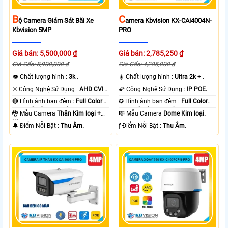
B
C
Ộ Camera Giám Sát Bãi Xe
Amera Kbvision KX-CAi4004N-
Kbvision 5MP
PRO
Giá bán: 5,500,000 ₫
Giá bán: 2,785,250 ₫
Giá Gốc: 8,900,000 ₫
Giá Gốc: 4,285,000 ₫
👁 Chất lượng hình :
3k .
☀️ Chất lượng hình :
Ultra 2k + .
✳️ Công Nghệ Sử Dụng :
AHD CVI
🌠 Công Nghệ Sử Dụng :
IP POE.
TVI BCS.
🔴 Hình ảnh ban đêm :
Full Color
✪ Hình ảnh ban đêm :
Full Color
80m Có Màu Ban Ðêm.
30m Có Màu Ban Ðêm.
🐉️ Mẫu Camera
Thân Kim loại +
🎼️ Mẫu Camera
Dome Kim loại.
Nhựa.
️🔔 Điểm Nỗi Bật :
Thu Âm.
️ƒ Điểm Nỗi Bật :
Thu Âm.