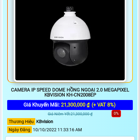
CAMERA IP SPEED DOME HỒNG NGOẠI 2.0 MEGAPIXEL
KBVISION KH-CN2008EP
Giá Khuyến Mãi:
21,300,000 ₫
(+ VAT 8%)
0%
Giá Niêm Yết:21,300,000 ₫
Thương Hiệu
KBvision
Ngày Đăng
10/10/2022 11:33:16 AM