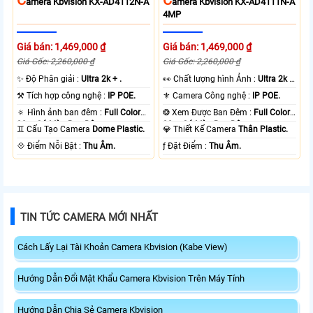
Amera Kbvision KX-AD4112N-A
Amera Kbvision KX-AD4111N-A
4MP
Giá bán: 1,469,000 ₫
Giá bán: 1,469,000 ₫
Giá Gốc: 2,260,000 ₫
Giá Gốc: 2,260,000 ₫
✨ Độ Phân giải :
Ultra 2k + .
️👀 Chất lượng hình Ảnh :
Ultra 2k +
.
⚒ Tích hợp công nghệ :
IP POE.
⚜️ Camera Công nghệ :
IP POE.
🔅 Hình ảnh ban đêm :
Full Color
❂ Xem Được Ban Đêm :
Full Color
30m Có Màu Ban Ðêm.
30m Có Màu Ban Ðêm.
♊ Cấu Tạo Camera
Dome Plastic.
💎 Thiết Kế Camera
Thân Plastic.
️💠 Điểm Nỗi Bật :
Thu Âm.
️ƒ Đặt Điểm :
Thu Âm.
TIN TỨC CAMERA MỚI NHẤT
Cách Lấy Lại Tài Khoản Camera Kbvision (Kabe View)
Hướng Dẫn Đổi Mật Khẩu Camera Kbvision Trên Máy Tính
Hướng Dẫn Chia Sẻ Camera Kbvision