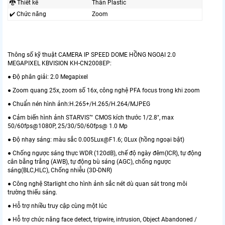
🐉️ Thiết kế
Thân Plastic
✔️ Chức năng
Zoom
Thông số kỹ thuật CAMERA IP SPEED DOME HỒNG NGOẠI 2.0
MEGAPIXEL KBVISION KH-CN2008EP:
● Độ phân giải: 2.0 Megapixel
● Zoom quang 25x, zoom số 16x, công nghệ PFA focus trong khi zoom
● Chuẩn nén hình ảnh:H.265+/H.265/H.264/MJPEG
● Cảm biến hình ảnh STARVIS™ CMOS kích thước 1/2.8″, max
50/60fps@1080P, 25/30/50/60fps@ 1.0 Mp
● Độ nhạy sáng: màu sắc 0.005Lux@F1.6; 0Lux (hồng ngoại bật)
● Chống ngược sáng thực WDR (120dB), chế độ ngày đêm(ICR), tự động
cân bằng trắng (AWB), tự động bù sáng (AGC), chống ngược
sáng(BLC,HLC), Chống nhiễu (3D-DNR)
● Công nghệ Starlight cho hình ảnh sắc nét dù quan sát trong môi
trường thiếu sáng.
● Hỗ trợ nhiều truy cập cùng một lúc
● Hỗ trợ chức năng face detect, tripwire, intrusion, Object Abandoned /