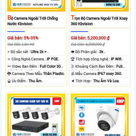
B
T
Ộ Camera Ngoài Trời Chống
Rọn Bộ Camera Ngoài Trời Xoay
Nước Kbvision
360 Kbvision
Giá bán: 5%-35%
Giá bán: 5,200,000 ₫
Giá Gốc: Liên Hệ
Giá Gốc: 6,200,000 ₫
️⚡ Độ sắc nét :
Ultra 2k + .
👁 Độ Phân giải :
3k .
⚛️ Công Nghệ Camera :
IP POE.
🏆 Tích hợp công nghệ :
IP Wifi.
🔦 Video Ban Đêm :
Full Color 30m
🌛 Khoảng Cách Ban Đêm :
Full
Có Màu Ban Ðêm.
Color 30m Có Màu Ban Ðêm.
🐉️ Camera Theo Mẫu
Thân Plastic.
🕉️ Mẫu Camera
IP67 xoay 360.
️🔮 Ưu Điểm :
Thu Âm.
️🔈 Tích Hợp :
Thu Âm Và Loa.