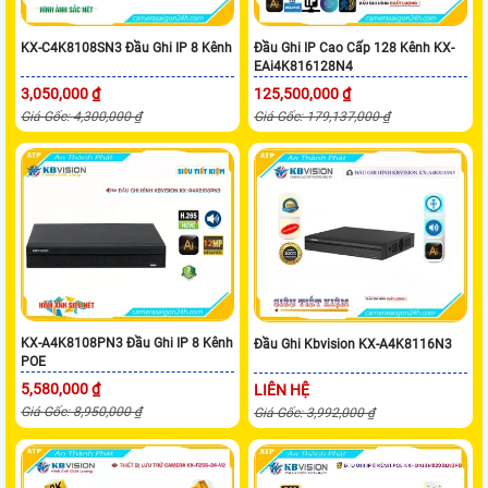
KX-C4K8108SN3 Đầu Ghi IP 8 Kênh
Đầu Ghi IP Cao Cấp 128 Kênh KX-
EAi4K816128N4
3,050,000 ₫
125,500,000 ₫
Giá Gốc: 4,300,000 ₫
Giá Gốc: 179,137,000 ₫
KX-A4K8108PN3 Đầu Ghi IP 8 Kênh
Đầu Ghi Kbvision KX-A4K8116N3
POE
5,580,000 ₫
LIÊN HỆ
Giá Gốc: 8,950,000 ₫
Giá Gốc: 3,992,000 ₫