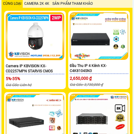
CÙNG LOẠI
CAMERA 2K 4K
SẢN PHẨM THAM KHẢO
Đầu Thu IP 4 Kênh KX-
Camera IP KBVISION KX-
C4K8104SN3
CD2257MPN STARVIS CMOS
2,650,000 ₫
5%-35%
Giá Gốc: 3,730,000 ₫
Giá Gốc: Liên hệ