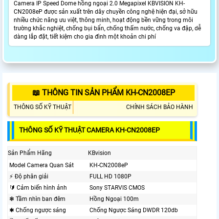
Camera IP Speed Dome hồng ngoại 2.0 Megapixel KBVISION KH-
CN2008eP được sản xuất trên dây chuyền công nghệ hiện đại, sở hữu
nhiều chức năng ưu việt, thông minh, hoạt động bền vững trong môi
trường khắc nghiệt, chống bụi bẩn, chống thấm nước, chống va đập, dễ
dàng lắp đặt, tiết kiệm cho gia đình một khoản chi phí
📖 THÔNG TIN SẢN PHẨM KH-CN2008EP
THÔNG SỐ KỸ THUẬT
CHÍNH SÁCH BẢO HÀNH
THÔNG SỐ KỸ THUẬT CAMERA KH-CN2008EP
Sản Phẩm Hãng
KBvision
Model Camera Quan Sát
KH-CN2008eP
️⚡ Độ phân giải
FULL HD 1080P
🔰 Cảm biến hình ảnh
Sony STARVIS CMOS
❃ Tầm nhìn ban đêm
Hồng Ngoại 100m
✱ Chống ngược sáng
Chống Ngược Sáng DWDR 120db