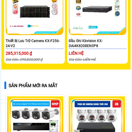
Thiết Bị Lưu Trữ Camera KX-F256-
Đầu Ghi Kbvision KX-
24-V2
DAi4K8208EN3P8
285,315,000 ₫
LIÊN HỆ
Giá Gốc: 290,820,000 ₫
Giá Gốc: LIÊN HỆ
SẢN PHẨM MỚI RA MẮT