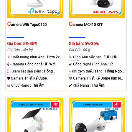
C
C
Amera Wifi TapoC120
Amera MC410 KIT
Giá bán: 5%-35%
Giá bán: 5%-35%
Giá Gốc: Liên hệ
Giá Gốc: 00 ₫
🔅 Chất lượng hình Ảnh :
Ultra 2k +
🔆 Hình Ảnh Sắc nét :
FULL HD
.
1080P .
👍 Camera Công nghệ :
IP Wifi.
🌠 Công Nghệ Hình Ảnh :
IP.
💥 Giám sát Ban Đêm :
Hồng
⭐ Khi xem thiếu sáng :
Hồng Ngoại
Ngoại 10m Hồng Ngoại SMD.
10m Hồng Ngoại SMD.
🛡 Camera Thiết Kế
Cube.
🕸️ Camera Thiết Kế
Dome Kim loại
+ Nhựa.
️☣️ Chức Năng :
Thu Âm.
️✔️ Khả Năng :
Thu Âm.