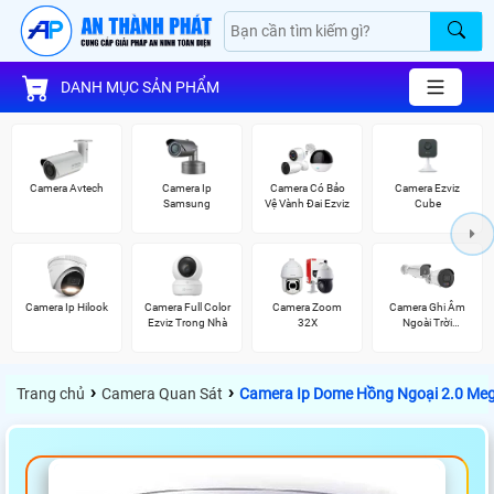
DANH MỤC SẢN PHẨM
Camera Avtech
Camera Ip
Camera Có Bảo
Camera Ezviz
Samsung
Vệ Vành Đai Ezviz
Cube
Camera Ip Hilook
Camera Full Color
Camera Zoom
Camera Ghi Âm
Ezviz Trong Nhà
32X
Ngoài Trời
Vantech
›
›
Trang chủ
Camera Quan Sát
Camera Ip Dome Hồng Ngoại 2.0 Me