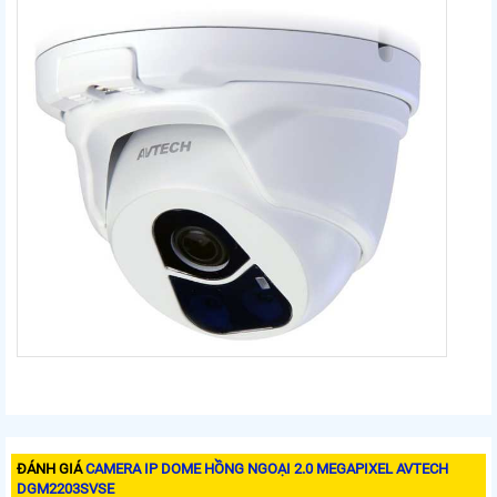
ĐÁNH GIÁ
CAMERA IP DOME HỒNG NGOẠI 2.0 MEGAPIXEL AVTECH
DGM2203SVSE