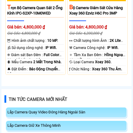
T
B
Rọn Bộ Camera Quan Sát 2 Ống
Ộ Camera Giám Sát Cửa Hàng
Kính IPC-S2XP-10M0WED
Xoay 360 Ezviz H6C Pro 3MP
Giá bán: 4,800,000 ₫
Giá bán: 4,800,000 ₫
Giá Gốc: 6,800,000 ₫
Giá Gốc: 6,200,000 ₫
🦉 Hình ảnh chất lượng :
10 MP.
️👀 Chất lượng hình Ảnh :
2K Lite .
🕉️ Sử dụng công nghệ :
IP Wifi.
⚒ Camera Công nghệ :
IP Wifi.
❈ Giám sát Ban Đêm :
Full Color
🔅 Tầm Xa Ban Đêm :
Hồng Ngoại
20m Có Màu Ban Ðêm.
10m Hồng Ngoại Smart IR.
🐜 Mẫu Camera
2 Mắt Trong Nhà.
💦 Loại Camera
Xoay 360.
️🔔 Đặt Điểm :
Báo Động Chuyển
️ƒ Chức Năng :
Xoay 360 Thu Âm.
Động.
TIN TỨC CAMERA MỚI NHẤT
Lắp Camera Quay Video Đóng Hàng Ngoài Sàn
Lắp Camera Giữ Xe Thông Minh