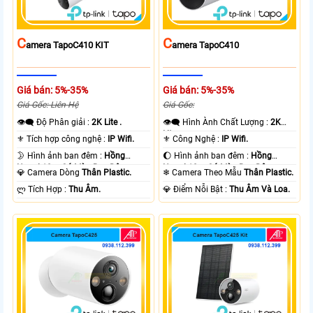
C
C
Amera TapoC410 KIT
Amera TapoC410
Giá bán: 5%-35%
Giá bán: 5%-35%
Giá Gốc: Liên Hệ
Giá Gốc:
👁️‍🗨 Độ Phân giải :
2K Lite .
👁️‍🗨 Hình Ành Chất Lượng :
2K
Lite .
⚜️ Tích hợp công nghệ :
IP Wifi.
⚜️ Công Nghệ :
IP Wifi.
🌛 Hình ảnh ban đêm :
Hồng
🌔 Hình ảnh ban đêm :
Hồng
Ngoại 10m Có Màu Ban Ðêm.
Ngoại 10m Có Màu Ban Ðêm.
💎 Camera Dòng
Thân Plastic.
❄ Camera Theo Mẫu
Thân Plastic.
️ლ Tích Hợp :
Thu Âm.
️💎 Điểm Nỗi Bật :
Thu Âm Và Loa.