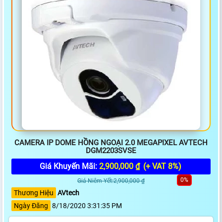
CAMERA IP DOME HỒNG NGOẠI 2.0 MEGAPIXEL AVTECH
DGM2203SVSE
Giá Khuyến Mãi:
2,900,000 ₫
(+ VAT 8%)
0%
Giá Niêm Yết:2,900,000 ₫
Thương Hiệu
AVtech
Ngày Đăng
8/18/2020 3:31:35 PM