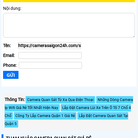
Nội dung:
Tên:
Email:
Phone:
Thông Tin:
Camera Quan Sát Từ Xa Qua Điện Thoại
Những Dòng Camera
Ip Wifi Giá Rẻ Tốt Nhất Hiện Nay
Lắp Đặt Camera Lùi Xe Trên Ô Tô 7 Chổ 4
Chổ
Công Ty Lắp Camera Quận 1 Giá Rẻ
Lắp Đặt Camera Quan Sát Tại
Quận 5