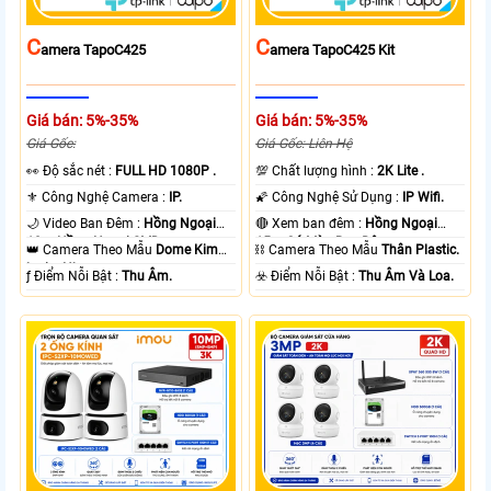
C
C
Amera TapoC425
Amera TapoC425 Kit
Giá bán: 5%-35%
Giá bán: 5%-35%
Giá Gốc:
Giá Gốc: Liên Hệ
️👀 Độ sắc nét :
FULL HD 1080P .
💯 Chất lượng hình :
2K Lite .
⚜️ Công Nghệ Camera :
IP.
🌠 Công Nghệ Sử Dụng :
IP Wifi.
🌙 Video Ban Đêm :
Hồng Ngoại
🔴 Xem ban đêm :
Hồng Ngoại
10m Hồng Ngoại SMD.
15m Có Màu Ban Ðêm.
👑 Camera Theo Mẫu
Dome Kim
⛓ Camera Theo Mẫu
Thân Plastic.
loại + Nhựa.
️ƒ Điểm Nỗi Bật :
Thu Âm.
️☣️ Điểm Nỗi Bật :
Thu Âm Và Loa.