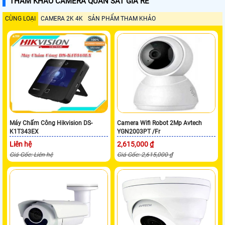
THAM KHẢO CAMERA QUAN SÁT GIÁ RẺ
CÙNG LOẠI
CAMERA 2K 4K
SẢN PHẨM THAM KHẢO
Máy Chấm Công Hikvision DS-
Camera Wifi Robot 2Mp Avtech
K1T343EX
YGN2003PT /Fr
Liên hệ
2,615,000 ₫
Giá Gốc: Liên hệ
Giá Gốc: 2,615,000 ₫