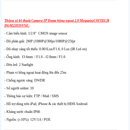
Thông số kỹ thuật Camera IP Dome hồng ngoại 2.0 Megapixel AVTECH
DGM2203SVSE:
- Cảm biến hình: 1/2.8" CMOS image sensor
- Độ phân giải: 2MP (1080P@30fps/1080P@25fpt
- Độ nhạy sáng tối thiểu: 0.001Lux/F1.6, 0 Lux (IR Led on)
- Ống kính: f3.6mm / F1.6 - f2.8mm / F1.6
- Đèn led: 2 Starlight
- Phạm vi hồng ngoại hoạt động lên đến 25m
- Chống ngược sáng: DWDR
- Số người online: 10
- Thông báo sự kiện: FTP / Mail / SMS
- Hỗ trợ dùng trên iPad, iPhone & các thiết bị HĐH Android.
- Kháng nước chuẩn IP66
- Nguồn: (±10%): 12V/1A / POE