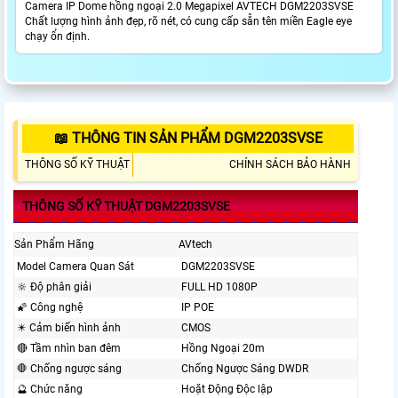
Camera IP Dome hồng ngoại 2.0 Megapixel AVTECH DGM2203SVSE
Chất lượng hình ảnh đẹp, rõ nét, có cung cấp sẵn tên miền Eagle eye
chạy ổn định.
📖 THÔNG TIN SẢN PHẨM DGM2203SVSE
THÔNG SỐ KỸ THUẬT
CHÍNH SÁCH BẢO HÀNH
THÔNG SỐ KỸ THUẬT DGM2203SVSE
Sản Phẩm Hãng
AVtech
Model Camera Quan Sát
DGM2203SVSE
🔆 Độ phân giải
FULL HD 1080P
🌠 Công nghệ
IP POE
✴️ Cảm biến hình ảnh
CMOS
🔴 Tầm nhìn ban đêm
Hồng Ngoại 20m
🛑 Chống ngược sáng
Chống Ngược Sáng DWDR
🔮 Chức năng
Hoặt Động Độc lập