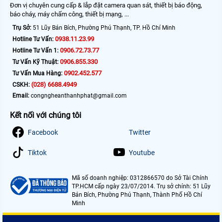
Đơn vị chuyên cung cấp & lắp đặt camera quan sát, thiết bị báo động,
báo cháy, máy chấm công, thiết bị mạng, ...
Trụ Sở:
51 Lũy Bán Bích, Phường Phú Thạnh, TP. Hồ Chí Minh
0938.11.23.99
Hotline Tư Vấn:
0906.72.73.77
Hotline Tư Vấn 1:
0906.855.330
Tư Vấn Kỹ Thuật:
0902.452.577
Tư Vấn Mua Hàng:
(028) 6688.4949
CSKH:
Email:
congngheanthanhphat@gmail.com
Kết nối với chúng tôi
Facebook
Twitter
Tiktok
Youtube
Mã số doanh nghiệp: 0312866570 do Sở Tài Chính
TP.HCM cấp ngày 23/07/2014. Trụ sở chính: 51 Lũy
Bán Bích, Phường Phú Thạnh, Thành Phố Hồ Chí
Minh