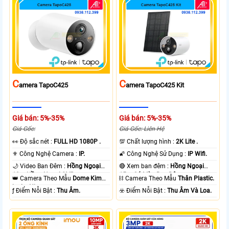
C
C
Amera TapoC425
Amera TapoC425 Kit
Giá bán: 5%-35%
Giá bán: 5%-35%
Giá Gốc:
Giá Gốc: Liên Hệ
️👀 Độ sắc nét :
FULL HD 1080P .
💯 Chất lượng hình :
2K Lite .
⚜️ Công Nghệ Camera :
IP.
🌠 Công Nghệ Sử Dụng :
IP Wifi.
🌙 Video Ban Đêm :
Hồng Ngoại
🔴 Xem ban đêm :
Hồng Ngoại
10m Hồng Ngoại SMD.
15m Có Màu Ban Ðêm.
👑 Camera Theo Mẫu
Dome Kim
⛓ Camera Theo Mẫu
Thân Plastic.
loại + Nhựa.
️ƒ Điểm Nỗi Bật :
Thu Âm.
️☣️ Điểm Nỗi Bật :
Thu Âm Và Loa.