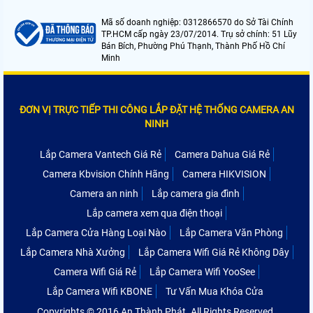
Mã số doanh nghiệp: 0312866570 do Sở Tài Chính
TP.HCM cấp ngày 23/07/2014. Trụ sở chính: 51 Lũy
Bán Bích, Phường Phú Thạnh, Thành Phố Hồ Chí
Minh
ĐƠN VỊ TRỰC TIẾP THI CÔNG LẮP ĐẶT HỆ THỐNG CAMERA AN
NINH
Lắp Camera Vantech Giá Rẻ
Camera Dahua Giá Rẻ
Camera Kbvision Chính Hãng
Camera HIKVISION
Camera an ninh
Lắp camera gia đình
Lắp camera xem qua điện thoại
Lắp Camera Cửa Hàng Loại Nào
Lắp Camera Văn Phòng
Lắp Camera Nhà Xưởng
Lắp Camera Wifi Giá Rẻ Không Dây
Camera Wifi Giá Rẻ
Lắp Camera Wifi YooSee
Lắp Camera Wifi KBONE
Tư Vấn Mua Khóa Cửa
Copyrights © 2016 An Thành Phát. All Rights Reserved.