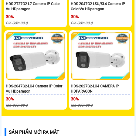
HDS-2T27G2-L7 Camera IP Color
HDS-2047G2-LSU/SL4 Camera IP
Vu HDparagon
ColorVu HDparagon
30%
30%
Giá Gốc: 00 ₫
Giá Gốc: 00 ₫
HDS-2047G2-LU4 Camera IP Color
HDS-2027G2-LU4 CAMERA IP
Vu HDparagon
HDPARAGON
30%
30%
Giá Gốc: 00 ₫
Giá Gốc: 00 ₫
SẢN PHẨM MỚI RA MẮT