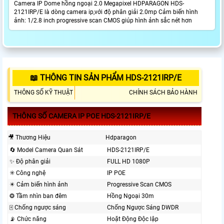
Camera IP Dome hồng ngoại 2.0 Megapixel HDPARAGON HDS-
2121IRP/E là dòng camera ip,với độ phân giải 2.0mp Cảm biến hình
ảnh: 1/2.8 inch progressive scan CMOS giúp hình ảnh sắc nét hơn
📖 THÔNG TIN SẢN PHẨM HDS-2121IRP/E
THÔNG SỐ KỸ THUẬT
CHÍNH SÁCH BẢO HÀNH
THÔNG SỐ CAMERA IP POE HDS-2121IRP/E
🎥 Thương Hiệu
Hdparagon
🔄 Model Camera Quan Sát
HDS-2121IRP/E
✨ Độ phân giải
FULL HD 1080P
✳️ Công nghệ
IP POE
✴️ Cảm biến hình ảnh
Progressive Scan CMOS
❂ Tầm nhìn ban đêm
Hồng Ngoại 30m
🀄 Chống ngược sáng
Chống Ngược Sáng DWDR
📡 Chức năng
Hoặt Động Độc lập