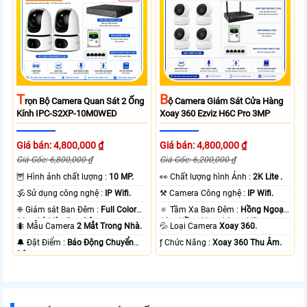
T
B
Rọn Bộ Camera Quan Sát 2 Ống
Ộ Camera Giám Sát Cửa Hàng
Kính IPC-S2XP-10M0WED
Xoay 360 Ezviz H6C Pro 3MP
Giá bán: 4,800,000 ₫
Giá bán: 4,800,000 ₫
Giá Gốc: 6,800,000 ₫
Giá Gốc: 6,200,000 ₫
🦉 Hình ảnh chất lượng :
10 MP.
️👀 Chất lượng hình Ảnh :
2K Lite .
🕉️ Sử dụng công nghệ :
IP Wifi.
⚒ Camera Công nghệ :
IP Wifi.
❈ Giám sát Ban Đêm :
Full Color
🔅 Tầm Xa Ban Đêm :
Hồng Ngoại
20m Có Màu Ban Ðêm.
10m Hồng Ngoại Smart IR.
🐜 Mẫu Camera
2 Mắt Trong Nhà.
💦 Loại Camera
Xoay 360.
️🔔 Đặt Điểm :
Báo Động Chuyển
️ƒ Chức Năng :
Xoay 360 Thu Âm.
Động.