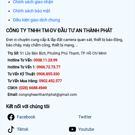
Chính sách giao nhận
Chính sách bảo mật
Điều kiện giao dịch chung
CÔNG TY TNHH TM-DV ĐẦU TƯ AN THÀNH PHÁT
Đơn vị chuyên cung cấp & lắp đặt camera quan sát, thiết bị báo động,
báo cháy, máy chấm công, thiết bị mạng, ...
Trụ Sở:
51 Lũy Bán Bích, Phường Phú Thạnh, TP. Hồ Chí Minh
0938.11.23.99
Hotline Tư Vấn:
0906.72.73.77
Hotline Tư Vấn 1:
0906.855.330
Tư Vấn Kỹ Thuật:
0902.452.577
Tư Vấn Mua Hàng:
(028) 6688.4949
CSKH:
Email:
congngheanthanhphat@gmail.com
Kết nối với chúng tôi
Facebook
Twitter
Tiktok
Youtube