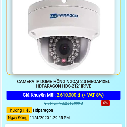
CAMERA IP DOME HỒNG NGOẠI 2.0 MEGAPIXEL
HDPARAGON HDS-2121IRP/E
Giá Khuyến Mãi:
2,610,000 ₫
(+ VAT 8%)
0%
Giá Niêm Yết:2,610,000 ₫
Thương Hiệu
Hdparagon
Ngày Đăng
11/4/2020 1:29:55 PM