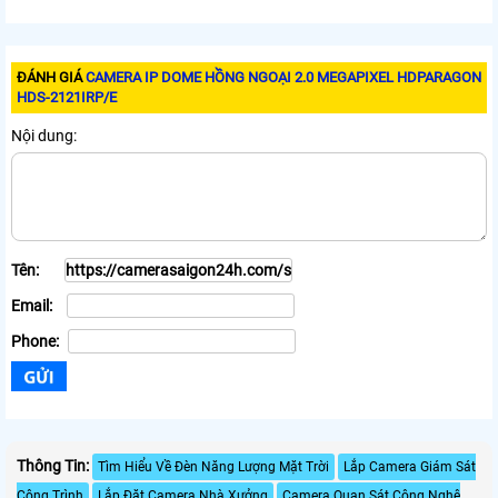
ĐÁNH GIÁ
CAMERA IP DOME HỒNG NGOẠI 2.0 MEGAPIXEL HDPARAGON
HDS-2121IRP/E
Nội dung:
Tên:
Email:
Phone:
Thông Tin:
Tìm Hiểu Về Đèn Năng Lượng Mặt Trời
Lắp Camera Giám Sát
Công Trình
Lắp Đặt Camera Nhà Xưởng
Camera Quan Sát Công Nghệ