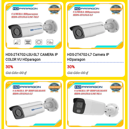
HDS-2T47G2-LSU-SL7 CAMERA IP
HDS-2T47G2-L7 Camera IP
COLOR VU HDparagon
HDparagon
30%
30%
Giá Gốc: 00 ₫
Giá Gốc: 00 ₫