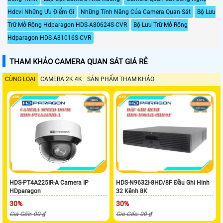
Hdcvi Những Ưu Điểm Gì
Những Tính Năng Của Camera Quan Sát
Bộ Lưu
Trữ Mở Rộng Hdparagon HDS-A80624S-CVR
Bộ Lưu Trữ Mở Rộng
Hdparagon HDS-A81016S-CVR
THAM KHẢO CAMERA QUAN SÁT GIÁ RẺ
CÙNG LOẠI
CAMERA 2K 4K
SẢN PHẨM THAM KHẢO
HDS-PT4A225IR-A Camera IP
HDS-N9632I-8HD/8F Đầu Ghi Hinh
HDparagon
32 Kênh 8K
30%
30%
Giá Gốc: 00 ₫
Giá Gốc: 00 ₫