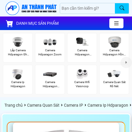
DANH MỤC SẢN PHẨM
Lắp Camera
Camera
Camera
Camera
Hdparagon Ghi
Hdparagon Zoom
Hdparagon
Hdparagon Hồng
Âm
2.0MP
Ngoại
Camera Ip
Camera
Camera Wifi
Camera Quan Sát
Hdparagon
Hdparagon
Visioncop
Rõ Nét
Starlight
›
›
›
›
Trang chủ
Camera Quan Sát
Camera IP
Camera Ip Hdparagon