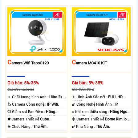
C
C
Amera Wifi TapoC120
Amera MC410 KIT
Giá bán: 5%-35%
Giá bán: 5%-35%
Giá Gốc: Liên hệ
Giá Gốc: 00 ₫
🔅 Chất lượng hình Ảnh :
Ultra 2k +
🔆 Hình Ảnh Sắc nét :
FULL HD
.
1080P .
👍 Camera Công nghệ :
IP Wifi.
🌠 Công Nghệ Hình Ảnh :
IP.
💥 Giám sát Ban Đêm :
Hồng
⭐ Khi xem thiếu sáng :
Hồng Ngoại
Ngoại 10m Hồng Ngoại SMD.
10m Hồng Ngoại SMD.
🛡 Camera Thiết Kế
Cube.
🕸️ Camera Thiết Kế
Dome Kim loại
+ Nhựa.
️☣️ Chức Năng :
Thu Âm.
️✔️ Khả Năng :
Thu Âm.