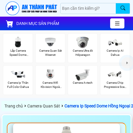
DANH MỤC SẢN PHẨM
Lắp Camera
Camera Quan Sát
Camera Ultra 4k
Camera Ip AI
Speed Dome
Wisenet
Hdparagon
Dahua
Wisenet
Camera Ip Thân
Camera Wifi
Camera Avtech
Camera Chip
Full Color Dahua
Kbvision Ngoài
Progressive Scan
Trời 360
CMOS Hikvision
›
›
Trang chủ
Camera Quan Sát
Camera Ip Speed Dome Hồng Ngoại 