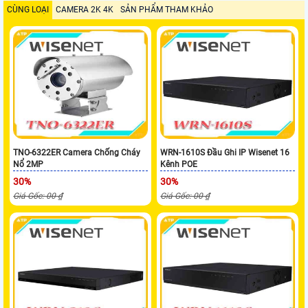
CÙNG LOẠI
CAMERA 2K 4K
SẢN PHẨM THAM KHẢO
TNO-6322ER Camera Chống Cháy
WRN-1610S Đầu Ghi IP Wisenet 16
Nổ 2MP
Kênh POE
30%
30%
Giá Gốc: 00 ₫
Giá Gốc: 00 ₫