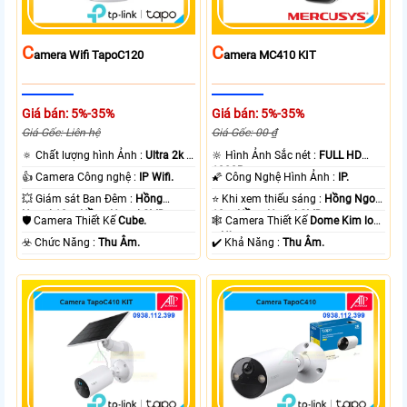
C
C
Amera Wifi TapoC120
Amera MC410 KIT
Giá bán: 5%-35%
Giá bán: 5%-35%
Giá Gốc: Liên hệ
Giá Gốc: 00 ₫
🔅 Chất lượng hình Ảnh :
Ultra 2k +
🔆 Hình Ảnh Sắc nét :
FULL HD
.
1080P .
👍 Camera Công nghệ :
IP Wifi.
🌠 Công Nghệ Hình Ảnh :
IP.
💥 Giám sát Ban Đêm :
Hồng
⭐ Khi xem thiếu sáng :
Hồng Ngoại
Ngoại 10m Hồng Ngoại SMD.
10m Hồng Ngoại SMD.
🛡 Camera Thiết Kế
Cube.
🕸️ Camera Thiết Kế
Dome Kim loại
+ Nhựa.
️☣️ Chức Năng :
Thu Âm.
️✔️ Khả Năng :
Thu Âm.