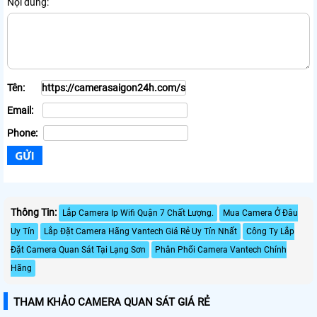
Nội dung:
Tên:
Email:
Phone:
Thông Tin:
Lắp Camera Ip Wifi Quận 7 Chất Lượng.
Mua Camera Ở Đâu
Uy Tín
Lắp Đặt Camera Hãng Vantech Giá Rẻ Uy Tín Nhất
Công Ty Lắp
Đặt Camera Quan Sát Tại Lạng Sơn
Phân Phối Camera Vantech Chính
Hãng
THAM KHẢO CAMERA QUAN SÁT GIÁ RẺ