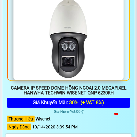
CAMERA IP SPEED DOME HỒNG NGOẠI 2.0 MEGAPIXEL
HANWHA TECHWIN WISENET QNP-6230RH
Giá Khuyến Mãi:
30%
(+ VAT 8%)
Giá Niêm Yết:00 ₫
Thương Hiệu
Wisenet
Ngày Đăng
10/14/2020 3:39:54 PM