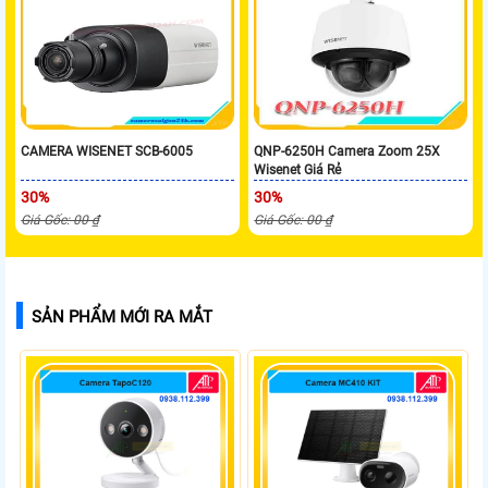
CAMERA WISENET SCB-6005
QNP-6250H Camera Zoom 25X
Wisenet Giá Rẻ
30%
30%
Giá Gốc: 00 ₫
Giá Gốc: 00 ₫
SẢN PHẨM MỚI RA MẮT