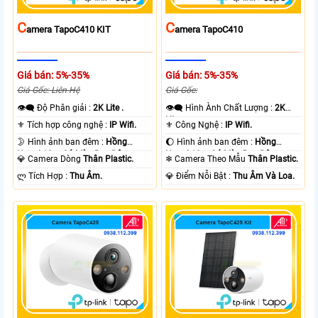
C
C
Amera TapoC410 KIT
Amera TapoC410
Giá bán: 5%-35%
Giá bán: 5%-35%
Giá Gốc: Liên Hệ
Giá Gốc:
👁️‍🗨 Độ Phân giải :
2K Lite .
👁️‍🗨 Hình Ành Chất Lượng :
2K
Lite .
⚜️ Tích hợp công nghệ :
IP Wifi.
⚜️ Công Nghệ :
IP Wifi.
🌛 Hình ảnh ban đêm :
Hồng
🌔 Hình ảnh ban đêm :
Hồng
Ngoại 10m Có Màu Ban Ðêm.
Ngoại 10m Có Màu Ban Ðêm.
💎 Camera Dòng
Thân Plastic.
❄ Camera Theo Mẫu
Thân Plastic.
️ლ Tích Hợp :
Thu Âm.
️💎 Điểm Nỗi Bật :
Thu Âm Và Loa.