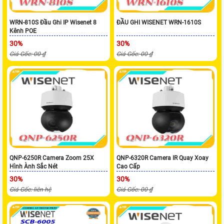
WRN-810S Đầu Ghi IP Wisenet 8
ĐẦU GHI WISENET WRN-1610S
Kênh POE
30%
30%
Giá Gốc: 00 ₫
Giá Gốc: 00 ₫
QNP-6250R Camera Zoom 25X
QNP-6320R Camera IR Quay Xoay
Hình Ành Sắc Nét
Cao Cấp
30%
30%
Giá Gốc: liên hệ
Giá Gốc: 00 ₫