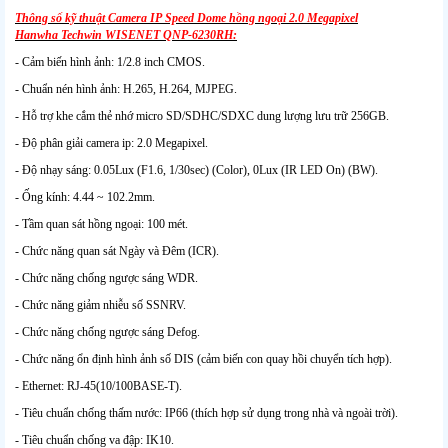
Thông số kỹ thuật Camera IP Speed Dome hồng ngoại 2.0 Megapixel
Hanwha Techwin WISENET QNP-6230RH:
- Cảm biến hình ảnh: 1/2.8 inch CMOS.
- Chuẩn nén hình ảnh: H.265, H.264, MJPEG.
- Hỗ trợ khe cắm thẻ nhớ micro SD/SDHC/SDXC dung lượng lưu trữ 256GB.
- Độ phân giải camera ip: 2.0 Megapixel.
- Độ nhạy sáng: 0.05Lux (F1.6, 1/30sec) (Color), 0Lux (IR LED On) (BW).
- Ống kính: 4.44 ~ 102.2mm.
- Tầm quan sát hồng ngoại: 100 mét.
- Chức năng quan sát Ngày và Đêm (ICR).
- Chức năng chống ngược sáng WDR.
- Chức năng giảm nhiễu số SSNRV.
- Chức năng chống ngược sáng Defog.
- Chức năng ổn định hình ảnh số DIS (cảm biến con quay hồi chuyển tích hợp).
- Ethernet: RJ-45(10/100BASE-T).
- Tiêu chuẩn chống thấm nước: IP66 (thích hợp sử dụng trong nhà và ngoài trời).
- Tiêu chuẩn chống va đập: IK10.