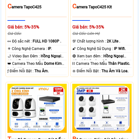
C
C
Amera TapoC425
Amera TapoC425 Kit
Giá bán: 5%-35%
Giá bán: 5%-35%
Giá Gốc:
Giá Gốc: Liên Hệ
️👀 Độ sắc nét :
FULL HD 1080P .
💯 Chất lượng hình :
2K Lite .
⚜️ Công Nghệ Camera :
IP.
🌠 Công Nghệ Sử Dụng :
IP Wifi.
🌙 Video Ban Đêm :
Hồng Ngoại
🔴 Xem ban đêm :
Hồng Ngoại
10m Hồng Ngoại SMD.
15m Có Màu Ban Ðêm.
👑 Camera Theo Mẫu
Dome Kim
⛓ Camera Theo Mẫu
Thân Plastic.
loại + Nhựa.
️ƒ Điểm Nỗi Bật :
Thu Âm.
️☣️ Điểm Nỗi Bật :
Thu Âm Và Loa.