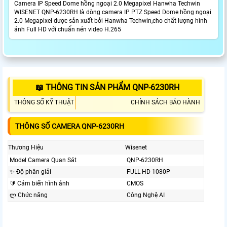
Camera IP Speed Dome hồng ngoại 2.0 Megapixel Hanwha Techwin
WISENET QNP-6230RH là dòng camera IP PTZ Speed Dome hồng ngoại
2.0 Megapixel được sản xuất bởi Hanwha Techwin,cho chất lượng hình
ảnh Full HD với chuẩn nén video H.265
📖 THÔNG TIN SẢN PHẨM QNP-6230RH
THÔNG SỐ KỸ THUẬT
CHÍNH SÁCH BẢO HÀNH
THÔNG SỐ CAMERA QNP-6230RH
Thương Hiệu
Wisenet
Model Camera Quan Sát
QNP-6230RH
✨ Độ phân giải
FULL HD 1080P
🔰 Cảm biến hình ảnh
CMOS
ლ Chức năng
Công Nghệ AI