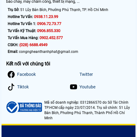
báo cháy, máy chấm công, thiết bị mạng, ...
Trụ Sở:
51 Lũy Bán Bích, Phường Phú Thạnh, TP. Hồ Chí Minh
0938.11.23.99
Hotline Tư Vấn:
0906.72.73.77
Hotline Tư Vấn 1:
0906.855.330
Tư Vấn Kỹ Thuật:
0902.452.577
Tư Vấn Mua Hàng:
(028) 6688.4949
CSKH:
Email:
congngheanthanhphat@gmail.com
Kết nối với chúng tôi
Facebook
Twitter
Tiktok
Youtube
Mã số doanh nghiệp: 0312866570 do Sở Tài Chính
TP.HCM cấp ngày 23/07/2014. Trụ sở chính: 51 Lũy
Bán Bích, Phường Phú Thạnh, Thành Phố Hồ Chí
Minh