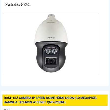
- Nguồn điện: 24VAC.
ĐÁNH GIÁ
CAMERA IP SPEED DOME HỒNG NGOẠI 2.0 MEGAPIXEL
HANWHA TECHWIN WISENET QNP-6230RH