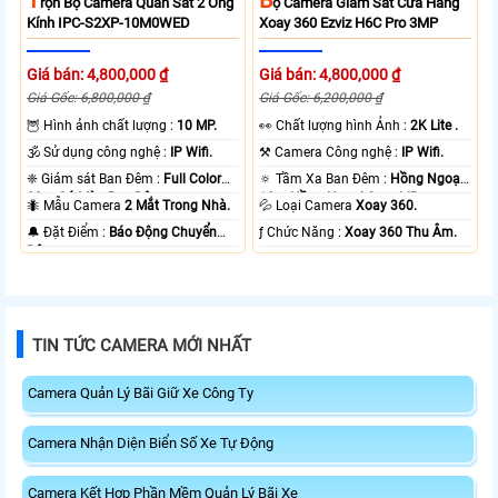
T
B
Rọn Bộ Camera Quan Sát 2 Ống
Ộ Camera Giám Sát Cửa Hàng
Kính IPC-S2XP-10M0WED
Xoay 360 Ezviz H6C Pro 3MP
Giá bán: 4,800,000 ₫
Giá bán: 4,800,000 ₫
Giá Gốc: 6,800,000 ₫
Giá Gốc: 6,200,000 ₫
🦉 Hình ảnh chất lượng :
10 MP.
️👀 Chất lượng hình Ảnh :
2K Lite .
🕉️ Sử dụng công nghệ :
IP Wifi.
⚒ Camera Công nghệ :
IP Wifi.
❈ Giám sát Ban Đêm :
Full Color
🔅 Tầm Xa Ban Đêm :
Hồng Ngoại
20m Có Màu Ban Ðêm.
10m Hồng Ngoại Smart IR.
🐜 Mẫu Camera
2 Mắt Trong Nhà.
💦 Loại Camera
Xoay 360.
️🔔 Đặt Điểm :
Báo Động Chuyển
️ƒ Chức Năng :
Xoay 360 Thu Âm.
Động.
TIN TỨC CAMERA MỚI NHẤT
Camera Quản Lý Bãi Giữ Xe Công Ty
Camera Nhận Diện Biển Số Xe Tự Động
Camera Kết Hợp Phần Mềm Quản Lý Bãi Xe