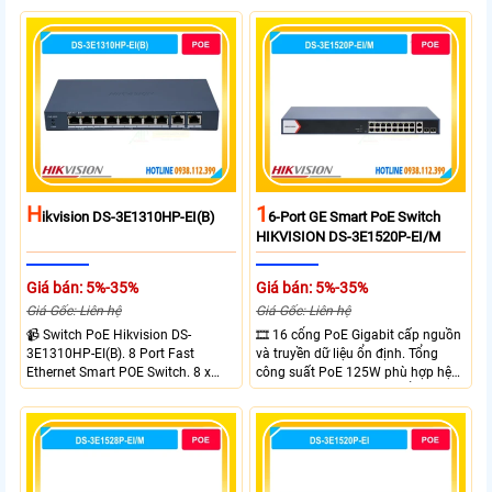
H
1
Ikvision DS-3E1310HP-EI(B)
6-Port GE Smart PoE Switch
HIKVISION DS-3E1520P-EI/M
Giá bán: 5%-35%
Giá bán: 5%-35%
Giá Gốc: Liên hệ
Giá Gốc: Liên hệ
📹 Switch PoE Hikvision DS-
🎞 16 cổng PoE Gigabit cấp nguồn
3E1310HP-EI(B). 8 Port Fast
và truyền dữ liệu ổn định. Tổng
Ethernet Smart POE Switch. 8 x
công suất PoE 125W phù hợp hệ
10/100M PoE Ports, 2 x Gigabit
thống camera IP vừa. 2 cổng RJ45
Uplink Ports.
Gigabit và 2 cổng quang SFP mở
rộng linh hoạt. Hỗ trợ truyền PoE
xa tối đa lên đến 300 mét.