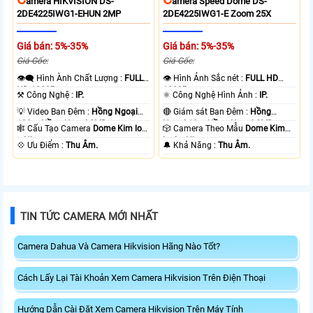
Amera HIKVISION DS-
Amera Speed Dome DS-
2DE4225IWG1-EHUN 2MP
2DE4225IWG1-E Zoom 25X
Giá bán: 5%-35%
Giá bán: 5%-35%
Giá Gốc:
Giá Gốc:
👁️‍🗨 Hình Ành Chất Lượng :
FULL
👁 Hình Ảnh Sắc nét :
FULL HD
HD 1080P .
1080P .
⚒ Công Nghệ :
IP.
⚛️ Công Nghệ Hình Ảnh :
IP.
💡 Video Ban Đêm :
Hồng Ngoại
🔴 Giám sát Ban Đêm :
Hồng
100m Hồng Ngoại SMD.
Ngoại 10m Hồng Ngoại SMD.
🕸️ Cấu Tạo Camera
Dome Kim loại
🎲 Camera Theo Mẫu
Dome Kim
+ Nhựa.
loại + Nhựa.
️💠 Ưu Điểm :
Thu Âm.
️🔔 Khả Năng :
Thu Âm.
TIN TỨC CAMERA MỚI NHẤT
Camera Dahua Và Camera Hikvision Hãng Nào Tốt?
Cách Lấy Lại Tài Khoản Xem Camera Hikvision Trên Điện Thoại
Hướng Dẫn Cài Đặt Xem Camera Hikvision Trên Máy Tính