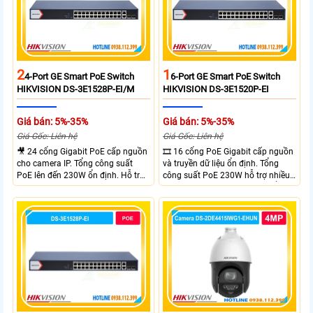
2
1
4-Port GE Smart PoE Switch
6-Port GE Smart PoE Switch
HIKVISION DS-3E1528P-EI/M
HIKVISION DS-3E1520P-EI
Giá bán: 5%-35%
Giá bán: 5%-35%
Giá Gốc: Liên hệ
Giá Gốc: Liên hệ
🎥 24 cổng Gigabit PoE cấp nguồn
🎞 16 cổng PoE Gigabit cấp nguồn
cho camera IP. Tổng công suất
và truyền dữ liệu ổn định. Tổng
PoE lên đến 230W ổn định. Hỗ trợ
công suất PoE 230W hỗ trợ nhiều
truyền PoE xa đến 300 mét. Băng
thiết bị cùng lúc. Tốc độ chuyển
thông chuyển mạch đạt 68 Gbps
mạch 68Gbps đảm bảo hiệu suất
mạnh mẽ.
cao ổn định. Hỗ trợ truyền PoE xa
lên đến 300m cho hệ thống
camera.