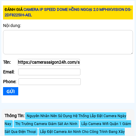
ĐÁNH GIÁ
CAMERA IP SPEED DOME HỒNG NGOẠI 2.0 MPHIKVISION DS-
2DF8225IH-AEL
Nội dung:
Tên:
Email:
Phone:
Thông Tin:
Nguyên Nhân Nên Sử Dụng Hệ Thống Lắp Đặt Camera Ngày
Nay
Thị Trường Camera Giám Sát An Ninh
Lắp Camera Wifi Quận 1 Giám
Sát Qua Điện Thoại
Lắp Đặt Camera An Ninh Cho Công Trình Đang Xây