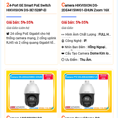
2
C
4-Port GE Smart PoE Switch
Amera HIKVISION DS-
HIKVISION DS-3E1528P-EI
2DE4415IWG1-EHUN Zoom 16X
Giá bán: 5%-35%
Giá bán: 5%-35%
Giá Gốc: Liên hệ
Giá Gốc:
📽 24 cổng PoE Gigabit cho hệ
️👀 Hình Ành Chất Lượng :
FULL HD
thống camera mạng, 2 cổng uplink
1080P .
🤖️ Công Nghệ :
IP.
RJ45 và 2 cổng quang Gigabit tốc
độ cao, Tổng công suất PoE 370W
❃ Nhìn Ban Đêm :
Hồng Ngoại
cấp nguồn nhiều thiết bị.
10m Hồng Ngoại SMD.
👑 Cấu Tạo Camera
Dome Kim loại
+ Nhựa.
️💮 Ưu Điểm :
Thu Âm.
C
C