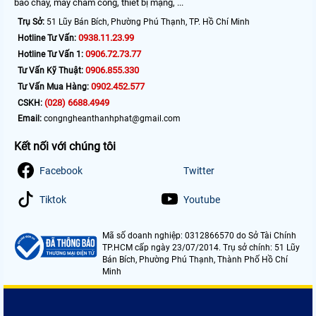
báo cháy, máy chấm công, thiết bị mạng, ...
Trụ Sở:
51 Lũy Bán Bích, Phường Phú Thạnh, TP. Hồ Chí Minh
0938.11.23.99
Hotline Tư Vấn:
0906.72.73.77
Hotline Tư Vấn 1:
0906.855.330
Tư Vấn Kỹ Thuật:
0902.452.577
Tư Vấn Mua Hàng:
(028) 6688.4949
CSKH:
Email:
congngheanthanhphat@gmail.com
Kết nối với chúng tôi
Facebook
Twitter
Tiktok
Youtube
Mã số doanh nghiệp: 0312866570 do Sở Tài Chính
TP.HCM cấp ngày 23/07/2014. Trụ sở chính: 51 Lũy
Bán Bích, Phường Phú Thạnh, Thành Phố Hồ Chí
Minh