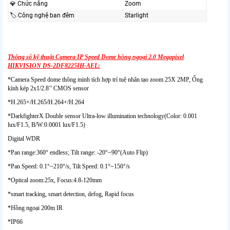
💎 Chức năng
Zoom
🏷 Công nghệ ban đêm
Starlight
Thông số kỹ thuật Camera IP Speed Dome hồng ngoại 2.0 Megapixel
HIKVISION DS-2DF8225IH-AEL:
*Camera Speed dome thông minh tích hợp trí tuệ nhân tạo zoom 25X 2MP, Ống
kính kép 2x1/2.8’’ CMOS sensor
*H.265+/H.265/H.264+/H.264
*DarkfighterX Double sensor Ultra-low illumination technology(Color: 0.001
lux/F1.5, B/W:0.0001 lux/F1.5)
Digital WDR
*Pan range:360° endless; Tilt range: -20°~90°(Auto Flip)
*Pan Speed: 0.1°~210°/s, Tilt Speed: 0.1°~150°/s
*Optical zoom:25x, Focus:4.8-120mm
*smart tracking, smart detection, defog, Rapid focus
*Hồng ngoại 200m IR
*IP66