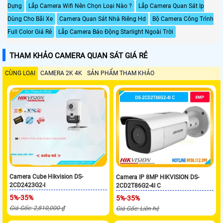
Dựng
Lắp Camera Wifi Nên Chọn Loại Nào ?
Lắp Camera Quan Sát Ip
Dùng Cho Bãi Xe
Camera Quan Sát Nhà Riêng Hd
Bộ Camera Công Trình
Full Color Giá Rẻ
Lắp Camera Báo Động Starlight Ngoài Trời
THAM KHẢO CAMERA QUAN SÁT GIÁ RẺ
CÙNG LOẠI
CAMERA 2K 4K
SẢN PHẨM THAM KHẢO
Camera Cube Hikvision DS-
Camera IP 8MP HIKVISION DS-
2CD2423G2-I
2CD2T86G2-4I C
5%-35%
5%-35%
Giá Gốc: 2,810,000 ₫
Giá Gốc: Liên hệ