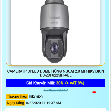
CAMERA IP SPEED DOME HỒNG NGOẠI 2.0 MPHIKVISION
DS-2DF8225IH-AEL
Giá Khuyến Mãi:
30%
(+ VAT 8%)
Giá Niêm Yết:00 ₫
Thương Hiệu
Hikvision
Ngày Đăng
8/8/2020 11:19:37 AM