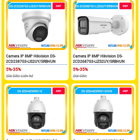
Camera IP 8MP Hikvision DS-
Camera IP 8MP Hikvision DS-
2CD2387G3-LIS2UY/SRBHUN
2CD2687G3-LIZS2UY/SRBHUN
5%-35%
5%-35%
Giá Gốc: Liên hệ
Giá Gốc: