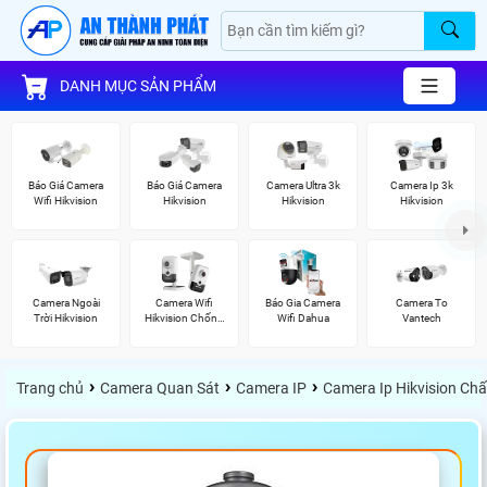
DANH MỤC SẢN PHẨM
Báo Giá Camera
Báo Giá Camera
Camera Ultra 3k
Camera Ip 3k
Wifi Hikvision
Hikvision
Hikvision
Hikvision
Camera Ngoài
Camera Wifi
Báo Gia Camera
Camera To
Trời Hikvision
Hikvision Chống
Wifi Dahua
Vantech
Trộm
›
›
›
Trang chủ
Camera Quan Sát
Camera IP
Camera Ip Hikvision Ch