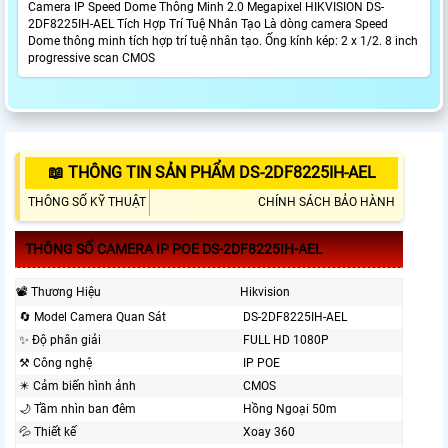
Camera IP Speed Dome Thông Minh 2.0 Megapixel HIKVISION DS-
2DF8225IH-AEL Tích Hợp Trí Tuệ Nhân Tạo Là dòng camera Speed
Dome thông minh tích hợp trí tuệ nhân tạo. Ống kính kép: 2 x 1/2. 8 inch
progressive scan CMOS
📖 THÔNG TIN SẢN PHẨM DS-2DF8225IH-AEL
THÔNG SỐ KỸ THUẬT
CHÍNH SÁCH BẢO HÀNH
THÔNG SỐ CAMERA IP POE DS-2DF8225IH-AEL
📽 Thương Hiệu
Hikvision
🔄 Model Camera Quan Sát
DS-2DF8225IH-AEL
✨ Độ phân giải
FULL HD 1080P
⚒ Công nghệ
IP POE
✴️ Cảm biến hình ảnh
CMOS
🌙 Tầm nhìn ban đêm
Hồng Ngoại 50m
💦 Thiết kế
Xoay 360