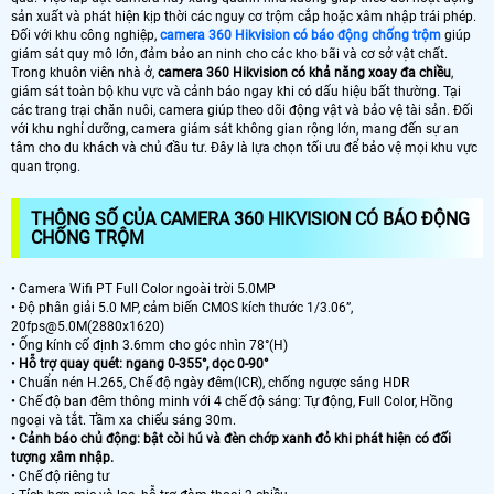
sản xuất và phát hiện kịp thời các nguy cơ trộm cắp hoặc xâm nhập trái phép.
Đối với khu công nghiệp,
camera 360 Hikvision có báo động chống trộm
giúp
giám sát quy mô lớn, đảm bảo an ninh cho các kho bãi và cơ sở vật chất.
Trong khuôn viên nhà ở,
camera 360 Hikvision có khả năng xoay đa chiều
,
giám sát toàn bộ khu vực và cảnh báo ngay khi có dấu hiệu bất thường. Tại
các trang trại chăn nuôi, camera giúp theo dõi động vật và bảo vệ tài sản. Đối
với khu nghỉ dưỡng, camera giám sát không gian rộng lớn, mang đến sự an
tâm cho du khách và chủ đầu tư. Đây là lựa chọn tối ưu để bảo vệ mọi khu vực
quan trọng.
THÔNG SỐ CỦA CAMERA 360 HIKVISION CÓ BÁO ĐỘNG
CHỐNG TRỘM
• Camera Wifi PT Full Color ngoài trời 5.0MP
• Độ phân giải 5.0 MP, cảm biến CMOS kích thước 1/3.06”,
20fps@5.0M(2880x1620)
• Ống kính cố định 3.6mm cho góc nhìn 78°(H)
•
Hỗ trợ quay quét: ngang 0-355°, dọc 0-90°
• Chuẩn nén H.265, Chế độ ngày đêm(ICR), chống ngược sáng HDR
• Chế độ ban đêm thông minh với 4 chế độ sáng: Tự động, Full Color, Hồng
ngoại và tắt. Tầm xa chiếu sáng 30m.
• Cảnh báo chủ động: bật còi hú và đèn chớp xanh đỏ khi phát hiện có đối
tượng xâm nhập.
• Chế độ riêng tư