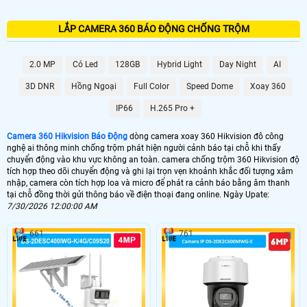
LẮP CAMERA 360 BÁO ĐỘNG CHỐNG TRỘM
2.0 MP
Có Led
128GB
Hybrid Light
Day Night
AI
3D DNR
Hồng Ngoại
Full Color
Speed Dome
Xoay 360
IP66
H.265 Pro +
Camera 360 Hikvision Báo Động
dòng camera xoay 360 Hikvision đô công
nghệ ai thông minh chống trộm phát hiện người cảnh báo tại chỗ khi thấy
chuyển động vào khu vực không an toàn. camera chống trộm 360 Hikvision độ
tích hợp theo dõi chuyển động và ghi lại trọn vẹn khoảnh khắc đối tượng xâm
nhập, camera còn tích hợp loa và micro để phát ra cảnh báo bằng âm thanh
tại chỗ đồng thời gửi thông báo về điện thoại đang online. Ngày Upate:
7/30/2026 12:00:00 AM
661
761