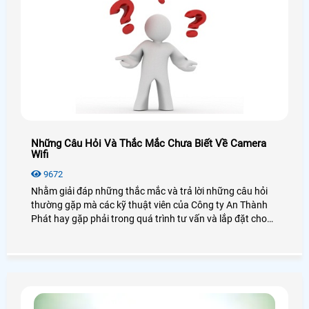
Những Câu Hỏi Và Thắc Mắc Chưa Biết Về Camera
Wifi
9672
Nhằm giải đáp những thắc mắc và trả lời những câu hỏi
thường gặp mà các kỹ thuật viên của Công ty An Thành
Phát hay gặp phải trong quá trình tư vấn và lắp đặt cho
khách hàng, những câu như Camera Wifi là gì? mua về tự
lắp có khó không hay Camera Wifi lưu trữ thế nào, có phải
sữ dụng đầu ghi hay không?