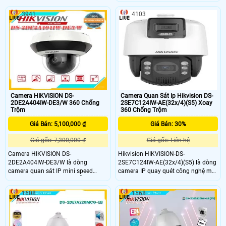
chuyên nghiệp. Tính năng này
PTZ 2mp , Zoom Quang Học 32X và
không chỉ cung cấp sự an toàn và
Zoom Kỹ Thuật Số 4X ,Camera sử
3941
4103
bảo mật mà còn tăng tính tương tác
dụng công nghệ Starlight của
và hiệu quả của hệ thống giám sát.
Hikvision, giúp ghi hình rõ nét trong
điều kiện ánh sáng yếu hoặc thiếu
sáng,công nghệ AI Phát hiện chuyển
động và nhận diện khuôn mặt.
Camera HIKVISION DS-
Camera Quan Sát Ip Hikvision DS-
2DE2A404IW-DE3/W 360 Chống
2SE7C124IW-AE(32x/4)(S5) Xoay
Trộm
360 Chống Trộm
Giá Bán: 5,100,000 ₫
Giá Bán: 30%
Giá gốc: 7,300,000 ₫
Giá gốc: Liên hệ
Camera HIKVISION DS-
Hikvision HIKVISION-DS-
2DE2A404IW-DE3/W là dòng
2SE7C124IW-AE(32x/4)(S5) là dòng
camera quan sát IP mini speed
camera IP quay quét công nghệ mới
dome. Camera quan sát hỗ trợ độ
H.265+. Camera quan sát
phân giải 4.0 Megapxiel
HIKVISION-DS-2SE7C124IW-
1608
1568
2560x1440@25fps. Ống kính 2
AE(32x/4)(S5) chất lượng, cao cấp,
được thiết kế hiện đại và chắc chắn.
Độ phân giải 2