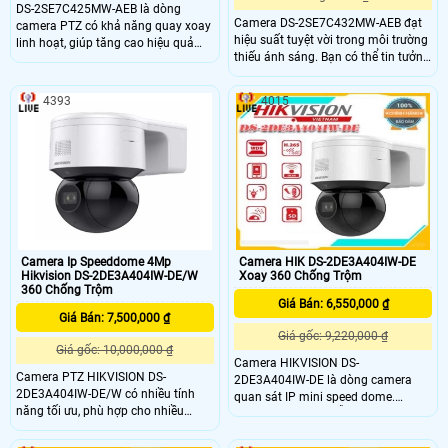
DS-2SE7C425MW-AEB là dòng
Camera DS-2SE7C432MW-AEB đạt
camera PTZ có khả năng quay xoay
hiệu suất tuyệt vời trong môi trường
linh hoạt, giúp tăng cao hiệu quả
thiếu ánh sáng. Bạn có thể tin tưởng
giám sát an ninh. Hình ảnh sắc nét
rằng hình ảnh sẽ được ghi lại chất
cho người dùng thấy rõ các chi tiết
lượng và rõ ràng ngay cả trong điều
của hình ảnh của các vật trong tầm
4393
4015
kiện ánh sáng yếu.
quan sát của con camera, cùng với
nhiều tính năng thông minh cho
bạn sự an toàn khi có va chạm.
Camera Ip Speeddome 4Mp
Camera HIK DS-2DE3A404IW-DE
Hikvision DS-2DE3A404IW-DE/W
Xoay 360 Chống Trộm
360 Chống Trộm
Giá Bán: 6,550,000 ₫
Giá Bán: 7,500,000 ₫
Giá gốc: 9,220,000 ₫
Giá gốc: 10,000,000 ₫
Camera HIKVISION DS-
Camera PTZ HIKVISION DS-
2DE3A404IW-DE là dòng camera
2DE3A404IW-DE/W có nhiều tính
quan sát IP mini speed dome.
năng tối ưu, phù hợp cho nhiều
Camera quan sát hỗ trợ độ phân
hoàn cảnh sử dụng. Camera DS-
giải 4.0 Megapxiel
2DE3A404IW-DE/W thích hợp sử