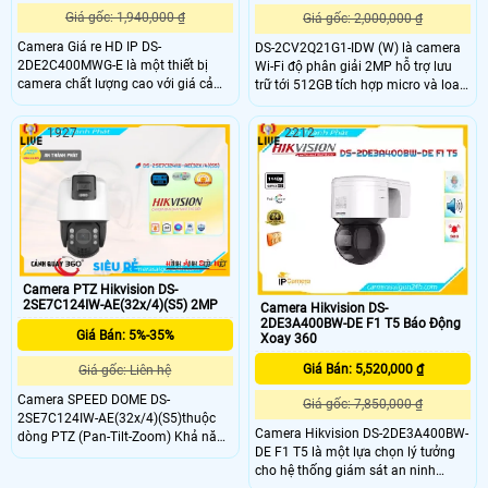
Giá gốc: 1,940,000 ₫
Giá gốc: 2,000,000 ₫
Camera Giá re HD IP DS-
DS-2CV2Q21G1-IDW (W) là camera
2DE2C400MWG-E là một thiết bị
Wi-Fi độ phân giải 2MP hỗ trợ lưu
camera chất lượng cao với giá cả
trữ tới 512GB tích hợp micro và loa
phải chăng. Được trang bị công
hai chiều tính năng phát hiện người
nghệ tiên tiến, camera này cho chất
với công nghệ Motion 2.0. Khả năng
1927
2212
lượng hình ảnh sắc nét và rõ ràng.
chống ngược sáng DWDR và giảm
Với độ phân giải cao, nó giúp bạn
nhiễu 3D DNR giúp ghi hình sắc nét
quan sát mọi chi tiết một cách rõ
trong nhiều điều kiện ánh sáng, kết
ràng
nối Wi-Fi nhanh chóng.
Camera PTZ Hikvision DS-
2SE7C124IW-AE(32x/4)(S5) 2MP
Camera Hikvision DS-
2DE3A400BW-DE F1 T5 Báo Động
Giá Bán: 5%-35%
Xoay 360
Giá Bán: 5,520,000 ₫
Giá gốc: Liên hệ
Camera SPEED DOME DS-
Giá gốc: 7,850,000 ₫
2SE7C124IW-AE(32x/4)(S5)thuộc
Camera Hikvision DS-2DE3A400BW-
dòng PTZ (Pan-Tilt-Zoom) Khả năng
DE F1 T5 là một lựa chọn lý tưởng
Xoay Quét Toàn Diện Camera có 2
cho hệ thống giám sát an ninh
ống kính một cố định 4mp và một