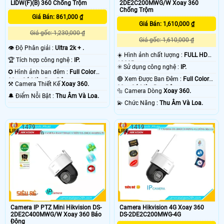
LIDW(F)(B) 360 Chống Trộm
2DE2C200MWG/W Xoay 360
Chống Trộm
Giá Bán: 861,000 ₫
Giá Bán: 1,610,000 ₫
Giá gốc: 1,230,000 ₫
Giá gốc: 1,610,000 ₫
👁 Độ Phân giải :
Ultra 2k + .
☀️ Hình ảnh chất lượng :
FULL HD
🏆 Tích hợp công nghệ :
IP.
1080P .
✳️ Sử dụng công nghệ :
IP.
✪ Hình ảnh ban đêm :
Full Color
🔴 Xem Được Ban Đêm :
Full Color
20m Có Màu Ban Ðêm.
⚒ Camera Thiết Kế
Xoay 360.
30m Có Màu Ban Ðêm.
🔩 Camera Dòng
Xoay 360.
️🔔 Điểm Nỗi Bật :
Thu Âm Và Loa.
️💫 Chức Năng :
Thu Âm Và Loa.
1479
1419
Camera IP PTZ Mini Hikvision DS-
Camera Hikvision 4G Xoay 360
2DE2C400MWG/W Xoay 360 Báo
DS-2DE2C200MWG-4G
Động