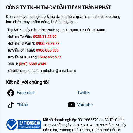
CÔNG TY TNHH TM-DV ĐẦU TƯ AN THÀNH PHÁT
Đơn vị chuyên cung cấp & lắp đặt camera quan sát, thiết bị báo động,
báo cháy, máy chấm công, thiết bị mạng, ...
Trụ Sở:
51 Lũy Bán Bích, Phường Phú Thạnh, TP. Hồ Chí Minh
0938.11.23.99
Hotline Tư Vấn:
0906.72.73.77
Hotline Tư Vấn 1:
0906.855.330
Tư Vấn Kỹ Thuật:
0902.452.577
Tư Vấn Mua Hàng:
(028) 6688.4949
CSKH:
Email:
congngheanthanhphat@gmail.com
Kết nối với chúng tôi
Facebook
Twitter
Tiktok
Youtube
Mã số doanh nghiệp: 0312866570 do Sở Tài Chính
TP.HCM cấp ngày 23/07/2014. Trụ sở chính: 51 Lũy
Bán Bích, Phường Phú Thạnh, Thành Phố Hồ Chí