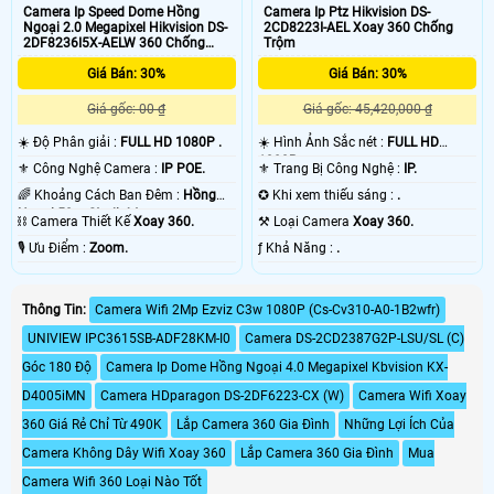
Camera Ip Speed Dome Hồng
Camera Ip Ptz Hikvision DS-
Ngoại 2.0 Megapixel Hikvision DS-
2CD8223I-AEL Xoay 360 Chống
2DF8236I5X-AELW 360 Chống
Trộm
Trộm
Giá Bán: 30%
Giá Bán: 30%
Giá gốc: 00 ₫
Giá gốc: 45,420,000 ₫
☀️ Độ Phân giải :
FULL HD 1080P .
☀️ Hình Ảnh Sắc nét :
FULL HD
1080P .
⚜️ Công Nghệ Camera :
IP POE.
⚜️ Trang Bị Công Nghệ :
IP.
🌈 Khoảng Cách Ban Đêm :
Hồng
✪ Khi xem thiếu sáng :
.
Ngoại 50m Starlight.
⛓ Camera Thiết Kế
Xoay 360.
⚒ Loại Camera
Xoay 360.
️🎙 Ưu Điểm :
Zoom.
️ƒ Khả Năng :
.
Thông Tin:
Camera Wifi 2Mp Ezviz C3w 1080P (Cs-Cv310-A0-1B2wfr)
UNIVIEW IPC3615SB-ADF28KM-I0
Camera DS-2CD2387G2P-LSU/SL (C)
Góc 180 Độ
Camera Ip Dome Hồng Ngoại 4.0 Megapixel Kbvision KX-
D4005iMN
Camera HDparagon DS-2DF6223-CX (W)
Camera Wifi Xoay
360 Giá Rẻ Chỉ Từ 490K
Lắp Camera 360 Gia Đình
Những Lợi Ích Của
Camera Không Dây Wifi Xoay 360
Lắp Camera 360 Gia Đình
Mua
Camera Wifi 360 Loại Nào Tốt