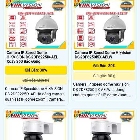
2560x1440@25fps. Ống kính 2
2951
2773
dụng cho nhà xưởng, shop, trung
tâm thương mại, giám sát đường
phố.
Camera IP Speed Dome
Camera IP Speed Dome Hikvision
HIKVISION DS-2DF8225IX-AEL
DS-2DF8250I5X-AELW
Xoay 360 Báo Động
Giá Bán: 30%
Giá Bán: 30%
Giá gốc: 00 ₫
Giá gốc: Liên hệ
Camera IP Speed dome hikvision
Camera IP Speeddome HIKVISION
DS-2DF8250I5X-AELW là dòng
DS-2DF8225IX-AEL là dòng camera
camera quan sát IP dome zoom .
quan sát IP dome zoom . Camera
Camera quan sát hỗ trợ độ phân
quan sát hỗ trợ độ phân giải
giải 2.01920 × 1080 60/50fps. Ống
2.01920 × 1080 60/50fps. Ống kính
kính 2
3974
4984
2