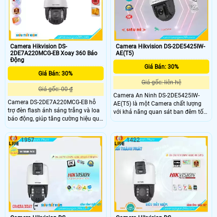
Camera Hikvision DS-
Camera Hikvision DS-2DE5425IW-
2DE7A220MCG-EB Xoay 360 Báo
AE(T5)
Động
Giá Bán: 30%
Giá Bán: 30%
Giá gốc: liên hệ
Giá gốc: 00 ₫
Camera An Ninh DS-2DE5425IW-
Camera DS-2DE7A220MCG-EB hỗ
AE(T5) là một Camera chất lượng
trợ đèn flash ánh sáng trắng và loa
với khả năng quan sát ban đêm tốt
báo động, giúp tăng cường hiệu quả
nhờ công nghệ hồng ngoại 150m.
giám sát và cảnh báo. Đèn flash
Chiếc camera này có độ phân giải
ánh sáng trắng có tầm xa lên đến
Ultra 2k, mang đến hình ảnh rõ nét,
1957
1422
100m cho phép quan sát rõ ràng và
chi tiết. Camera được tích hợp công
chi tiết trong điều kiện ánh sáng
nghệ IP, mang lại khả năng kết nối
yếu.
và quản lý linh hoạt