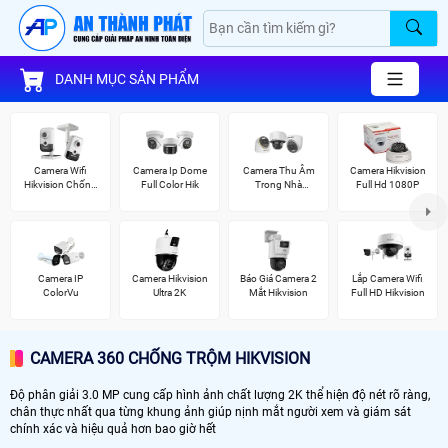
DANH MỤC SẢN PHẨM
Camera Wifi
Camera Ip Dome
Camera Thu Âm
Camera Hikvision
Hikvision Chống
Full Color Hik
Trong Nhà
Full Hd 1080P
Trộm
Hikvision
Camera IP
Camera Hikvision
Báo Giá Camera 2
Lắp Camera Wifi
ColorVu
Ultra 2K
Mắt Hikvision
Full HD Hikvision
CAMERA 360 CHỐNG TRỘM HIKVISION
Độ phân giải 3.0 MP cung cấp hình ảnh chất lượng 2K thể hiện độ nét rõ ràng,
chân thực nhất qua từng khung ảnh giúp nịnh mắt người xem và giám sát
chính xác và hiệu quả hơn bao giờ hết