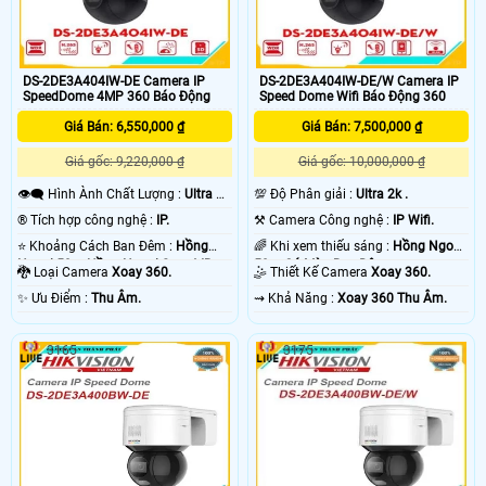
DS-2DE3A404IW-DE Camera IP
DS-2DE3A404IW-DE/W Camera IP
SpeedDome 4MP 360 Báo Động
Speed Dome Wifi Báo Động 360
Giá Bán: 6,550,000 ₫
Giá Bán: 7,500,000 ₫
Giá gốc: 9,220,000 ₫
Giá gốc: 10,000,000 ₫
👁️‍🗨 Hình Ành Chất Lượng :
Ultra 2k
💯 Độ Phân giải :
Ultra 2k .
.
®️ Tích hợp công nghệ :
IP.
⚒ Camera Công nghệ :
IP Wifi.
⭐ Khoảng Cách Ban Đêm :
Hồng
🌈 Khi xem thiếu sáng :
Hồng Ngoại
Ngoại 50m Hồng Ngoại Smart IR.
50m Có Màu Ban Đêm.
🐉️ Loại Camera
Xoay 360.
🤹 Thiết Kế Camera
Xoay 360.
️✨ Ưu Điểm :
Thu Âm.
️⇝ Khả Năng :
Xoay 360 Thu Âm.
3165
3175