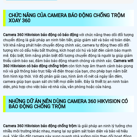
CHỨC NĂNG CỦA CAMERA BÁO ĐỘNG CHỐNG TRỘM
XOAY 360
Camera 360 Hikvision báo động có báo động
với chức năng theo dõi đối tượng
chuyển động là giải pháp an ninh tiên tiến, giúp giám sát và bảo vệ toàn diện.
Với khả năng phát hiện chuyển động chính xác, camera tự động theo dõi đối
tượng khi có dấu hiệu bất thường, kích hoạt còi hú và bật đèn cảnh báo mạnh
mẽ. Đặc biệt, tính năng phân biệt đối tượng chuyển động là người lạ giúp giảm
thiểu cảnh báo sai, đảm bảo báo động nhanh chóng và chính xác.
Camera wifi
360 Hikvision có báo động chống trộm
còn tích hợp âm thanh cảnh báo giọng
nói và gửi thông báo trực tiếp về điện thoại của bạn, cho phép bạn nắm bắt
tình hình kịp thời. Với độ phân giải cao, hình ảnh rõ nét cả ngày lẫn đêm,
camera giúp bạn quan sát chi tiết mọi diễn biến. Đây là thiết bị an ninh toàn
diện, phù hợp cho việc bảo vệ nhà cửa, văn phòng hoặc cửa hàng.
NHỮNG DỮ ÁN NÊN DÙNG CAMERA 360 HIKVISION CÓ
BÁO ĐỘNG CHỐNG TRỘM
Camera 360 Hikvision báo động chống trộm
là giải pháp an ninh lý tưởng cho
nhiều môi trường khác nhau, mang lại sự giám sát toàn diện và bảo vệ hiệu
quả. Việc lắp đặt camera này xung quanh nhà xưởng giúp theo dõi hoạt động