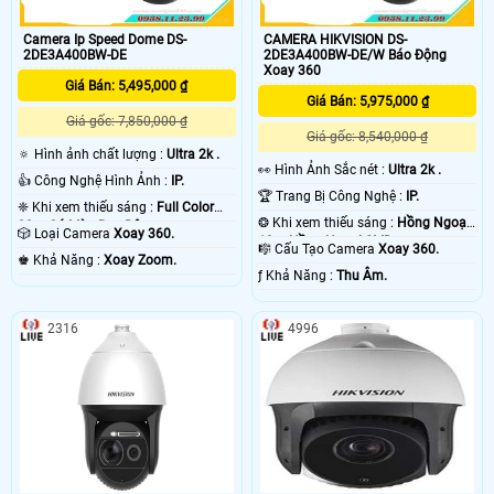
Camera Ip Speed Dome DS-
CAMERA HIKVISION DS-
2DE3A400BW-DE
2DE3A400BW-DE/W Báo Động
Xoay 360
Giá Bán: 5,495,000 ₫
Giá Bán: 5,975,000 ₫
Giá gốc: 7,850,000 ₫
Giá gốc: 8,540,000 ₫
🔅 Hình ảnh chất lượng :
Ultra 2k .
️👀 Hình Ảnh Sắc nét :
Ultra 2k .
👍 Công Nghệ Hình Ảnh :
IP.
🏆 Trang Bị Công Nghệ :
IP.
❈ Khi xem thiếu sáng :
Full Color
❂ Khi xem thiếu sáng :
Hồng Ngoại
30m Có Màu Ban Đêm.
🎲 Loại Camera
Xoay 360.
10m Hồng Ngoại SMD.
🎼️ Cấu Tạo Camera
Xoay 360.
️♚ Khả Năng :
Xoay Zoom.
️ƒ Khả Năng :
Thu Âm.
2316
4996