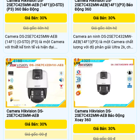
Camera Hikvision DS-
Camera Hikvision DS-
2SE7C425MW-AEB (14F1)(O-STD)
2SE7C432MW-AEB(14F1)(P3) Báo
(P3) 360 Báo Động
Động 360
Giá Bán: 30%
Giá Bán: 30%
Giá gốc: liên hệ
Giá gốc: liên hệ
Camera DS-2SE7C425MW-AEB
Camera an ninh DS-2SE7C432MW-
(14F1) (O-STD) (P3) là một Camera
AEB(14F1)(P3) là một Camera chất
với thiết kế tinh tế và hiện đại.
lượng với độ phân giải Ultra 2k, cho
Camera này có khả năng xoay 360
hình ảnh sắc nét. Camera còn được
độ để giám sát toàn cảnh một cách
trang bị công nghệ IP, giúp xem ban
2188
1325
tốt nhất. Độ phân giải Ultra 2k
đêm với khoảng cách xa tới 150m
mang đến hình ảnh sắc nét và chi
nhờ hồng ngoại. Công nghệ hồng
tiết. Với tích hợp công nghệ IP,
ngoại Smart IR cũng giúp camera
camera này có thể kết nối với mạng
nhìn rõ hơn khi có ánh sáng ngược
internet và cho phép người dùng
xem hình ảnh từ xa
Camera Hikvision DS-
Camera Hikvision DS-
2SE7C425MW-AEB
2SE7C432MW-AEB Báo Động
Xoay 360
Giá Bán: 30%
Giá Bán: 30%
Giá gốc: 00 ₫
Giá gốc: 00 ₫