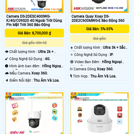
Camera DS-2DESC400IWG-
Camera Quay Xoay DS-
K/4G/C09S20 4G Ngoài Trời Dùng
2DE2C600MWG-E Báo Động 360
Pin Mặt Trời 360 Báo Động
Giá Bán: 5%-35%
Giá Bán: 8,700,000 ₫
Giá gốc:
Giá gốc: liên hệ
☀️ Chất lượng hình :
Ultra 3k + Sắc
👁 Chất lượng hình :
Ultra 2k + .
Nét .
⚛️ Công Nghệ Sử Dụng :
IP.
🌠 Công Nghệ Sử Dụng :
4G.
🔴 Video Ban Đêm :
Hồng Ngoại
🌚 Hình ảnh ban đêm :
Hồng Ngoại
30m Hồng Ngoại Smart IR.
⛓ Camera Dòng
Xoay 360.
30m Hồng Ngoại Smart IR.
🌧️ Mẫu Camera
Xoay 360.
️🎙 Tích Hợp :
Thu Âm Và Loa.
️🔈 Điểm Nỗi Bật :
Thu Âm Và Loa.
1533
1310