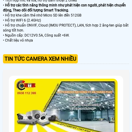
• Tích hợp mic và loa, hỗ trợ đàm thoại 2 chiều
•
Hỗ trợ các tính năng thông minh như phát hiện con người, phát hiện chuyển
động, Theo dõi đối tượng Smart Tracking.
• Hỗ trợ khe cắm thẻ nhớ Micro SD lên đến 512GB
• Hỗ trợ WIFI 6 (2.4GHz)
• Hỗ trợ chuẩn ONVIF, Cloud (IMOU PROTECT), LAN, tích hợp 2 ăng-ten giúp bắt
sóng tốt hơn.
• Nguồn cấp: DC12V0.5A, Công suất <6W.
• Chất liệu vỏ nhựa
TIN TỨC CAMERA XEM NHIỀU