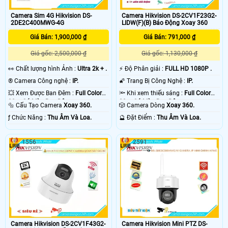
Camera Sim 4G Hikvision DS-
Camera Hikvision DS-2CV1F23G2-
2DE2C400MWG-4G
LIDW(F)(B) Báo Động Xoay 360
Giá Bán: 1,900,000 ₫
Giá Bán: 791,000 ₫
Giá gốc: 2,500,000 ₫
Giá gốc: 1,130,000 ₫
️👀 Chất lượng hình Ảnh :
Ultra 2k + .
️⚡ Độ Phân giải :
FULL HD 1080P .
®️ Camera Công nghệ :
IP.
🌠 Trang Bị Công Nghệ :
IP.
💥 Xem Được Ban Đêm :
Full Color
🔦 Khi xem thiếu sáng :
Full Color
30m Có Màu Ban Ðêm.
20m Có Màu Ban Ðêm.
🔩 Cấu Tạo Camera
Xoay 360.
🎲 Camera Dòng
Xoay 360.
️ƒ Chức Năng :
Thu Âm Và Loa.
️🔮 Đặt Điểm :
Thu Âm Và Loa.
1556
2591
Camera Hikvision DS-2CV1F43G2-
Camera Hikvision Mini PTZ DS-