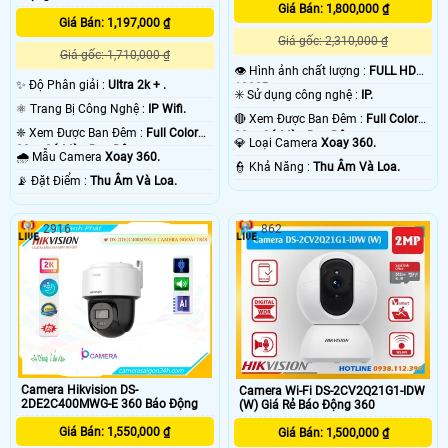
Giá Bán: 1,800,000 ₫
Giá Bán: 1,197,000 ₫
Giá gốc: 2,310,000 ₫
Giá gốc: 1,710,000 ₫
👁 Hình ảnh chất lượng :
FULL HD
✨ Độ Phân giải :
Ultra 2k + .
1080P .
✳️ Sử dụng công nghệ :
IP.
⚛️ Trang Bị Công Nghệ :
IP Wifi.
🔴 Xem Được Ban Đêm :
Full Color
❈ Xem Được Ban Đêm :
Full Color
30m Có Màu Ban Ðêm.
💎 Loại Camera
Xoay 360.
30m Có Màu Ban Ðêm.
🌧️ Mẫu Camera
Xoay 360.
️👮 Khả Năng :
Thu Âm Và Loa.
️📡 Đặt Điểm :
Thu Âm Và Loa.
2916
862
Camera Hikvision DS-
Camera Wi-Fi DS-2CV2Q21G1-IDW
2DE2C400MWG-E 360 Báo Động
(W) Giá Rẻ Báo Động 360
Giá Bán: 1,550,000 ₫
Giá Bán: 1,500,000 ₫