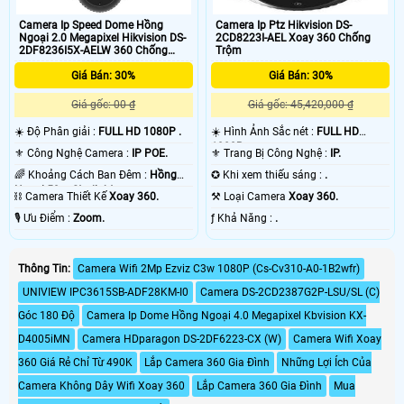
Camera Ip Speed Dome Hồng
Camera Ip Ptz Hikvision DS-
Ngoại 2.0 Megapixel Hikvision DS-
2CD8223I-AEL Xoay 360 Chống
2DF8236I5X-AELW 360 Chống
Trộm
Trộm
Giá Bán: 30%
Giá Bán: 30%
Giá gốc: 00 ₫
Giá gốc: 45,420,000 ₫
☀️ Độ Phân giải :
FULL HD 1080P .
☀️ Hình Ảnh Sắc nét :
FULL HD
1080P .
⚜️ Công Nghệ Camera :
IP POE.
⚜️ Trang Bị Công Nghệ :
IP.
🌈 Khoảng Cách Ban Đêm :
Hồng
✪ Khi xem thiếu sáng :
.
Ngoại 50m Starlight.
⛓ Camera Thiết Kế
Xoay 360.
⚒ Loại Camera
Xoay 360.
️🎙 Ưu Điểm :
Zoom.
️ƒ Khả Năng :
.
Thông Tin:
Camera Wifi 2Mp Ezviz C3w 1080P (Cs-Cv310-A0-1B2wfr)
UNIVIEW IPC3615SB-ADF28KM-I0
Camera DS-2CD2387G2P-LSU/SL (C)
Góc 180 Độ
Camera Ip Dome Hồng Ngoại 4.0 Megapixel Kbvision KX-
D4005iMN
Camera HDparagon DS-2DF6223-CX (W)
Camera Wifi Xoay
360 Giá Rẻ Chỉ Từ 490K
Lắp Camera 360 Gia Đình
Những Lợi Ích Của
Camera Không Dây Wifi Xoay 360
Lắp Camera 360 Gia Đình
Mua