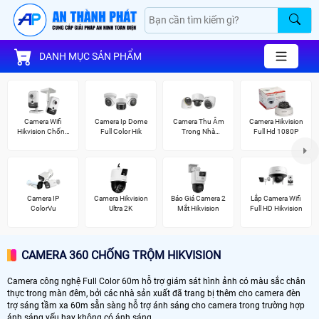
DANH MỤC SẢN PHẨM
Camera Wifi
Camera Ip Dome
Camera Thu Âm
Camera Hikvision
Hikvision Chống
Full Color Hik
Trong Nhà
Full Hd 1080P
Trộm
Hikvision
Camera IP
Camera Hikvision
Báo Giá Camera 2
Lắp Camera Wifi
ColorVu
Ultra 2K
Mắt Hikvision
Full HD Hikvision
CAMERA 360 CHỐNG TRỘM HIKVISION
Camera công nghệ Full Color 60m hỗ trợ giám sát hình ảnh có màu sắc chân
thực trong màn đêm, bởi các nhà sản xuất đã trang bị thêm cho camera đèn
trợ sáng tầm xa 60m sẵn sàng hỗ trợ ánh sáng cho camera trong trường hợp
ánh sáng yếu hay không có ánh sáng