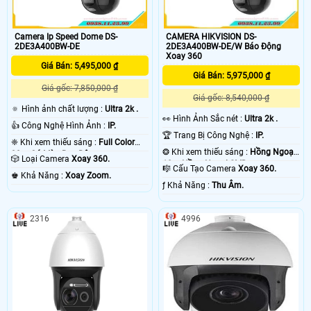
Camera Ip Speed Dome DS-
CAMERA HIKVISION DS-
2DE3A400BW-DE
2DE3A400BW-DE/W Báo Động
Xoay 360
Giá Bán: 5,495,000 ₫
Giá Bán: 5,975,000 ₫
Giá gốc: 7,850,000 ₫
Giá gốc: 8,540,000 ₫
🔅 Hình ảnh chất lượng :
Ultra 2k .
️👀 Hình Ảnh Sắc nét :
Ultra 2k .
👍 Công Nghệ Hình Ảnh :
IP.
🏆 Trang Bị Công Nghệ :
IP.
❈ Khi xem thiếu sáng :
Full Color
❂ Khi xem thiếu sáng :
Hồng Ngoại
30m Có Màu Ban Đêm.
🎲 Loại Camera
Xoay 360.
10m Hồng Ngoại SMD.
🎼️ Cấu Tạo Camera
Xoay 360.
️♚ Khả Năng :
Xoay Zoom.
️ƒ Khả Năng :
Thu Âm.
2316
4996