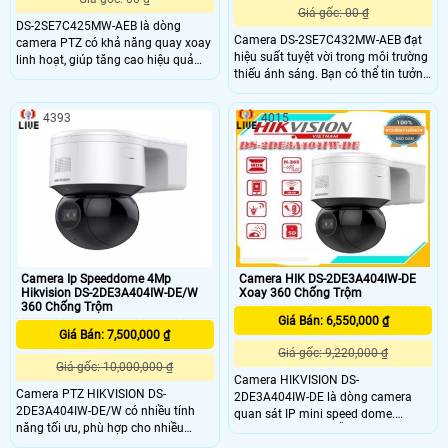
Giá gốc: 00 ₫
DS-2SE7C425MW-AEB là dòng
Camera DS-2SE7C432MW-AEB đạt
camera PTZ có khả năng quay xoay
hiệu suất tuyệt vời trong môi trường
linh hoạt, giúp tăng cao hiệu quả
thiếu ánh sáng. Bạn có thể tin tưởng
giám sát an ninh. Hình ảnh sắc nét
rằng hình ảnh sẽ được ghi lại chất
cho người dùng thấy rõ các chi tiết
lượng và rõ ràng ngay cả trong điều
của hình ảnh của các vật trong tầm
4393
4015
kiện ánh sáng yếu.
quan sát của con camera, cùng với
nhiều tính năng thông minh cho
bạn sự an toàn khi có va chạm.
Camera Ip Speeddome 4Mp
Camera HIK DS-2DE3A404IW-DE
Hikvision DS-2DE3A404IW-DE/W
Xoay 360 Chống Trộm
360 Chống Trộm
Giá Bán: 6,550,000 ₫
Giá Bán: 7,500,000 ₫
Giá gốc: 9,220,000 ₫
Giá gốc: 10,000,000 ₫
Camera HIKVISION DS-
Camera PTZ HIKVISION DS-
2DE3A404IW-DE là dòng camera
2DE3A404IW-DE/W có nhiều tính
quan sát IP mini speed dome.
năng tối ưu, phù hợp cho nhiều
Camera quan sát hỗ trợ độ phân
hoàn cảnh sử dụng. Camera DS-