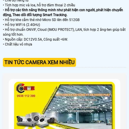
• Chế độ riêng tư
• Tích hợp mic và loa, hỗ trợ đàm thoại 2 chiều
•
Hỗ trợ các tính năng thông minh như phát hiện con người, phát hiện chuyển
động, Theo dõi đối tượng Smart Tracking.
• Hỗ trợ khe cắm thẻ nhớ Micro SD lên đến 512GB
• Hỗ trợ WIFI 6 (2.4GHz)
• Hỗ trợ chuẩn ONVIF, Cloud (IMOU PROTECT), LAN, tích hợp 2 ăng-ten giúp bắt
sóng tốt hơn.
• Nguồn cấp: DC12V0.5A, Công suất <6W.
• Chất liệu vỏ nhựa
TIN TỨC CAMERA XEM NHIỀU