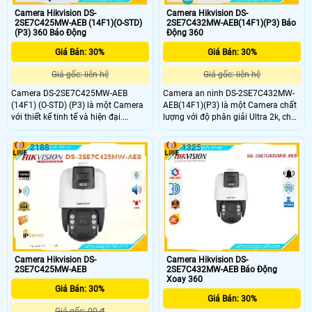
Camera Hikvision DS-
Camera Hikvision DS-
2SE7C425MW-AEB (14F1)(O-STD)
2SE7C432MW-AEB(14F1)(P3) Báo
(P3) 360 Báo Động
Động 360
Giá Bán: 30%
Giá Bán: 30%
Giá gốc: liên hệ
Giá gốc: liên hệ
Camera DS-2SE7C425MW-AEB
Camera an ninh DS-2SE7C432MW-
(14F1) (O-STD) (P3) là một Camera
AEB(14F1)(P3) là một Camera chất
với thiết kế tinh tế và hiện đại.
lượng với độ phân giải Ultra 2k, cho
Camera này có khả năng xoay 360
hình ảnh sắc nét. Camera còn được
độ để giám sát toàn cảnh một cách
trang bị công nghệ IP, giúp xem ban
2188
1325
tốt nhất. Độ phân giải Ultra 2k
đêm với khoảng cách xa tới 150m
mang đến hình ảnh sắc nét và chi
nhờ hồng ngoại. Công nghệ hồng
tiết. Với tích hợp công nghệ IP,
ngoại Smart IR cũng giúp camera
camera này có thể kết nối với mạng
nhìn rõ hơn khi có ánh sáng ngược
internet và cho phép người dùng
xem hình ảnh từ xa
Camera Hikvision DS-
Camera Hikvision DS-
2SE7C425MW-AEB
2SE7C432MW-AEB Báo Động
Xoay 360
Giá Bán: 30%
Giá Bán: 30%
Giá gốc: 00 ₫