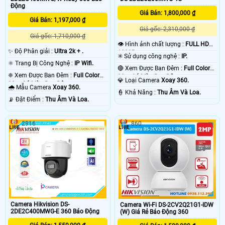
Động
Giá Bán: 1,800,000 ₫
Giá Bán: 1,197,000 ₫
Giá gốc: 2,310,000 ₫
Giá gốc: 1,710,000 ₫
👁 Hình ảnh chất lượng :
FULL HD
✨ Độ Phân giải :
Ultra 2k + .
1080P .
✳️ Sử dụng công nghệ :
IP.
⚛️ Trang Bị Công Nghệ :
IP Wifi.
🔴 Xem Được Ban Đêm :
Full Color
❈ Xem Được Ban Đêm :
Full Color
30m Có Màu Ban Ðêm.
💎 Loại Camera
Xoay 360.
30m Có Màu Ban Ðêm.
🌧️ Mẫu Camera
Xoay 360.
️👮 Khả Năng :
Thu Âm Và Loa.
️📡 Đặt Điểm :
Thu Âm Và Loa.
2916
860
Camera Hikvision DS-
Camera Wi-Fi DS-2CV2Q21G1-IDW
2DE2C400MWG-E 360 Báo Động
(W) Giá Rẻ Báo Động 360