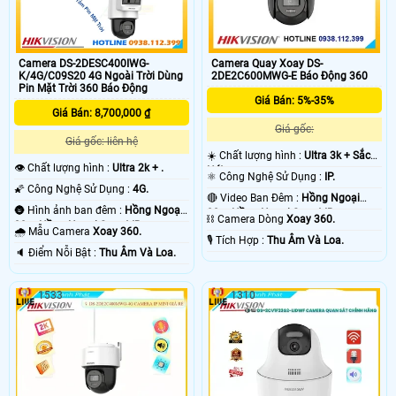
Camera DS-2DESC400IWG-
Camera Quay Xoay DS-
K/4G/C09S20 4G Ngoài Trời Dùng
2DE2C600MWG-E Báo Động 360
Pin Mặt Trời 360 Báo Động
Giá Bán: 5%-35%
Giá Bán: 8,700,000 ₫
Giá gốc:
Giá gốc: liên hệ
☀️ Chất lượng hình :
Ultra 3k + Sắc
👁 Chất lượng hình :
Ultra 2k + .
Nét .
⚛️ Công Nghệ Sử Dụng :
IP.
🌠 Công Nghệ Sử Dụng :
4G.
🔴 Video Ban Đêm :
Hồng Ngoại
🌚 Hình ảnh ban đêm :
Hồng Ngoại
30m Hồng Ngoại Smart IR.
⛓ Camera Dòng
Xoay 360.
30m Hồng Ngoại Smart IR.
🌧️ Mẫu Camera
Xoay 360.
️🎙 Tích Hợp :
Thu Âm Và Loa.
️🔈 Điểm Nỗi Bật :
Thu Âm Và Loa.
1533
1310