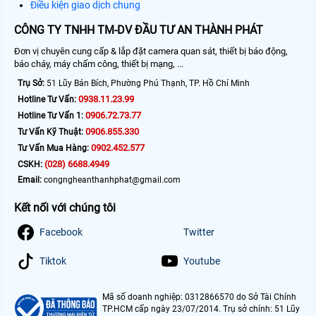
Điều kiện giao dịch chung
CÔNG TY TNHH TM-DV ĐẦU TƯ AN THÀNH PHÁT
Đơn vị chuyên cung cấp & lắp đặt camera quan sát, thiết bị báo động,
báo cháy, máy chấm công, thiết bị mạng, ...
Trụ Sở:
51 Lũy Bán Bích, Phường Phú Thạnh, TP. Hồ Chí Minh
0938.11.23.99
Hotline Tư Vấn:
0906.72.73.77
Hotline Tư Vấn 1:
0906.855.330
Tư Vấn Kỹ Thuật:
0902.452.577
Tư Vấn Mua Hàng:
(028) 6688.4949
CSKH:
Email:
congngheanthanhphat@gmail.com
Kết nối với chúng tôi
Facebook
Twitter
Tiktok
Youtube
Mã số doanh nghiệp: 0312866570 do Sở Tài Chính
TP.HCM cấp ngày 23/07/2014. Trụ sở chính: 51 Lũy