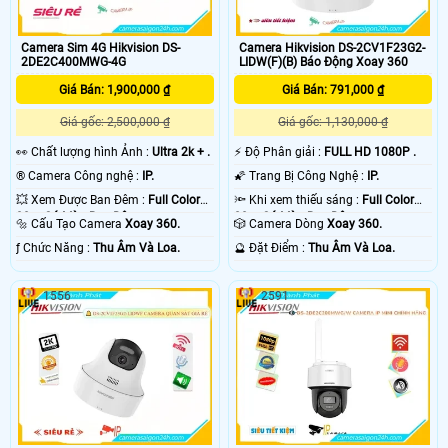
Camera Sim 4G Hikvision DS-
Camera Hikvision DS-2CV1F23G2-
2DE2C400MWG-4G
LIDW(F)(B) Báo Động Xoay 360
Giá Bán: 1,900,000 ₫
Giá Bán: 791,000 ₫
Giá gốc: 2,500,000 ₫
Giá gốc: 1,130,000 ₫
️👀 Chất lượng hình Ảnh :
Ultra 2k + .
️⚡ Độ Phân giải :
FULL HD 1080P .
®️ Camera Công nghệ :
IP.
🌠 Trang Bị Công Nghệ :
IP.
💥 Xem Được Ban Đêm :
Full Color
🔦 Khi xem thiếu sáng :
Full Color
30m Có Màu Ban Ðêm.
20m Có Màu Ban Ðêm.
🔩 Cấu Tạo Camera
Xoay 360.
🎲 Camera Dòng
Xoay 360.
️ƒ Chức Năng :
Thu Âm Và Loa.
️🔮 Đặt Điểm :
Thu Âm Và Loa.
1556
2591