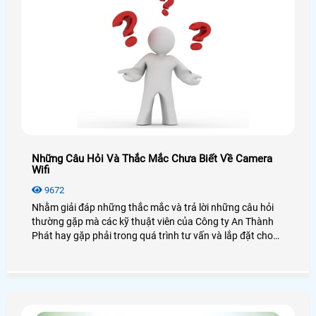
Những Câu Hỏi Và Thắc Mắc Chưa Biết Về Camera
Wifi
9672
Nhằm giải đáp những thắc mắc và trả lời những câu hỏi
thường gặp mà các kỹ thuật viên của Công ty An Thành
Phát hay gặp phải trong quá trình tư vấn và lắp đặt cho
khách hàng, những câu như Camera Wifi là gì? mua về tự
lắp có khó không hay Camera Wifi lưu trữ thế nào, có phải
sữ dụng đầu ghi hay không?