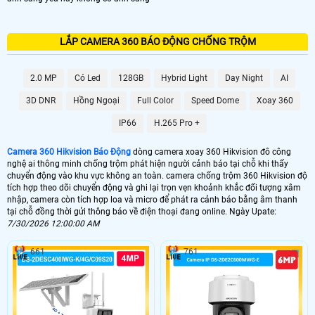
LẮP CAMERA 360 BÁO ĐỘNG CHỐNG TRỘM
2.0 MP
Có Led
128GB
Hybrid Light
Day Night
AI
3D DNR
Hồng Ngoại
Full Color
Speed Dome
Xoay 360
IP66
H.265 Pro +
Camera 360 Hikvision Báo Động
dòng camera xoay 360 Hikvision đô công
nghệ ai thông minh chống trộm phát hiện người cảnh báo tại chỗ khi thấy
chuyển động vào khu vực không an toàn. camera chống trộm 360 Hikvision độ
tích hợp theo dõi chuyển động và ghi lại trọn vẹn khoảnh khắc đối tượng xâm
nhập, camera còn tích hợp loa và micro để phát ra cảnh báo bằng âm thanh
tại chỗ đồng thời gửi thông báo về điện thoại đang online. Ngày Upate:
7/30/2026 12:00:00 AM
661
761