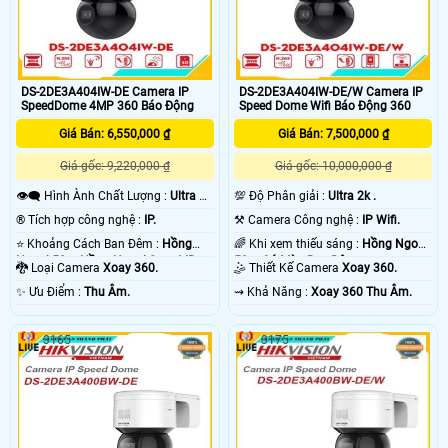
DS-2DE3A404IW-DE Camera IP
DS-2DE3A404IW-DE/W Camera IP
SpeedDome 4MP 360 Báo Động
Speed Dome Wifi Báo Động 360
Giá Bán: 6,550,000 ₫
Giá Bán: 7,500,000 ₫
Giá gốc: 9,220,000 ₫
Giá gốc: 10,000,000 ₫
👁️‍🗨 Hình Ành Chất Lượng :
Ultra 2k
💯 Độ Phân giải :
Ultra 2k .
.
®️ Tích hợp công nghệ :
IP.
⚒ Camera Công nghệ :
IP Wifi.
⭐ Khoảng Cách Ban Đêm :
Hồng
🌈 Khi xem thiếu sáng :
Hồng Ngoại
Ngoại 50m Hồng Ngoại Smart IR.
50m Có Màu Ban Đêm.
🐉️ Loại Camera
Xoay 360.
🤹 Thiết Kế Camera
Xoay 360.
️✨ Ưu Điểm :
Thu Âm.
️⇝ Khả Năng :
Xoay 360 Thu Âm.
3165
3175