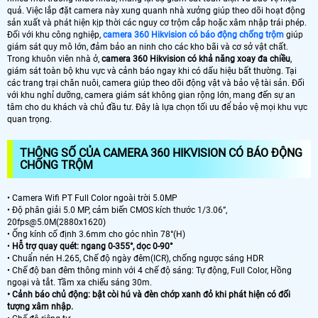
quả. Việc lắp đặt camera này xung quanh nhà xưởng giúp theo dõi hoạt động
sản xuất và phát hiện kịp thời các nguy cơ trộm cắp hoặc xâm nhập trái phép.
Đối với khu công nghiệp,
camera 360 Hikvision có báo động chống trộm
giúp
giám sát quy mô lớn, đảm bảo an ninh cho các kho bãi và cơ sở vật chất.
Trong khuôn viên nhà ở,
camera 360 Hikvision có khả năng xoay đa chiều
,
giám sát toàn bộ khu vực và cảnh báo ngay khi có dấu hiệu bất thường. Tại
các trang trại chăn nuôi, camera giúp theo dõi động vật và bảo vệ tài sản. Đối
với khu nghỉ dưỡng, camera giám sát không gian rộng lớn, mang đến sự an
tâm cho du khách và chủ đầu tư. Đây là lựa chọn tối ưu để bảo vệ mọi khu vực
quan trọng.
THÔNG SỐ CỦA CAMERA 360 HIKVISION CÓ BÁO ĐỘNG
CHỐNG TRỘM
• Camera Wifi PT Full Color ngoài trời 5.0MP
• Độ phân giải 5.0 MP, cảm biến CMOS kích thước 1/3.06”,
20fps@5.0M(2880x1620)
• Ống kính cố định 3.6mm cho góc nhìn 78°(H)
•
Hỗ trợ quay quét: ngang 0-355°, dọc 0-90°
• Chuẩn nén H.265, Chế độ ngày đêm(ICR), chống ngược sáng HDR
• Chế độ ban đêm thông minh với 4 chế độ sáng: Tự động, Full Color, Hồng
ngoại và tắt. Tầm xa chiếu sáng 30m.
• Cảnh báo chủ động: bật còi hú và đèn chớp xanh đỏ khi phát hiện có đối
tượng xâm nhập.