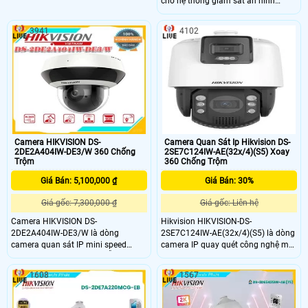
cho hệ thống giám sát an ninh
ống kính một cố định 4mp và một
chuyên nghiệp. Tính năng này
PTZ 2mp , Zoom Quang Học 32X và
không chỉ cung cấp sự an toàn và
Zoom Kỹ Thuật Số 4X ,Camera sử
3941
4102
bảo mật mà còn tăng tính tương tác
dụng công nghệ Starlight của
và hiệu quả của hệ thống giám sát.
Hikvision, giúp ghi hình rõ nét trong
điều kiện ánh sáng yếu hoặc thiếu
sáng,công nghệ AI Phát hiện chuyển
động và nhận diện khuôn mặt.
Camera HIKVISION DS-
Camera Quan Sát Ip Hikvision DS-
2DE2A404IW-DE3/W 360 Chống
2SE7C124IW-AE(32x/4)(S5) Xoay
Trộm
360 Chống Trộm
Giá Bán: 5,100,000 ₫
Giá Bán: 30%
Giá gốc: 7,300,000 ₫
Giá gốc: Liên hệ
Camera HIKVISION DS-
Hikvision HIKVISION-DS-
2DE2A404IW-DE3/W là dòng
2SE7C124IW-AE(32x/4)(S5) là dòng
camera quan sát IP mini speed
camera IP quay quét công nghệ mới
dome. Camera quan sát hỗ trợ độ
H.265+. Camera quan sát
phân giải 4.0 Megapxiel
HIKVISION-DS-2SE7C124IW-
1608
1567
2560x1440@25fps. Ống kính 2
AE(32x/4)(S5) chất lượng, cao cấp,
được thiết kế hiện đại và chắc chắn.
Độ phân giải 2