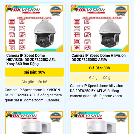
giải 4.0 Megapxiel
2DE3A404IW-DE/W thích hợp sử
2560x1440@25fps. Ống kính 2
2951
2773
dụng cho nhà xưởng, shop, trung
tâm thương mại, giám sát đường
phố.
Camera IP Speed Dome
Camera IP Speed Dome Hikvision
HIKVISION DS-2DF8225IX-AEL
DS-2DF8250I5X-AELW
Xoay 360 Báo Động
Giá Bán: 30%
Giá Bán: 30%
Giá gốc: 00 ₫
Giá gốc: Liên hệ
Camera IP Speed dome hikvision
Camera IP Speeddome HIKVISION
DS-2DF8250I5X-AELW là dòng
DS-2DF8225IX-AEL là dòng camera
camera quan sát IP dome zoom .
quan sát IP dome zoom . Camera
Camera quan sát hỗ trợ độ phân
quan sát hỗ trợ độ phân giải
giải 2.01920 × 1080 60/50fps. Ống
2.01920 × 1080 60/50fps. Ống kính
kính 2
3973
4984
2