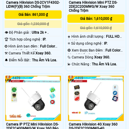
Camera Hikvision DS-2CV1F43G2-
Camera Hikvision Mini PTZ DS-
LIDW(F)(B) 360 Chống Trộm
2DE2C200MWG/W Xoay 360
Chống Trộm
Giá Bán: 861,000 ₫
Giá Bán: 1,610,000 ₫
Giá gốc: 1,230,000 ₫
Giá gốc: 1,610,000 ₫
👁 Độ Phân giải :
Ultra 2k + .
☀️ Hình ảnh chất lượng :
FULL HD
🏆 Tích hợp công nghệ :
IP.
1080P .
✳️ Sử dụng công nghệ :
IP.
✪ Hình ảnh ban đêm :
Full Color
🔴 Xem Được Ban Đêm :
Full Color
20m Có Màu Ban Ðêm.
⚒ Camera Thiết Kế
Xoay 360.
30m Có Màu Ban Ðêm.
🔩 Camera Dòng
Xoay 360.
️🔔 Điểm Nỗi Bật :
Thu Âm Và Loa.
️💫 Chức Năng :
Thu Âm Và Loa.
1479
1419
Camera IP PTZ Mini Hikvision DS-
Camera Hikvision 4G Xoay 360
2DE2C400MWG/W Xoay 360 Báo
DS-2DE2C200MWG-4G