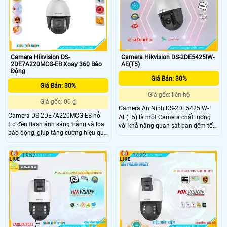
Camera Hikvision DS-
Camera Hikvision DS-2DE5425IW-
2DE7A220MCG-EB Xoay 360 Báo
AE(T5)
Động
Giá Bán: 30%
Giá Bán: 30%
Giá gốc: liên hệ
Giá gốc: 00 ₫
Camera An Ninh DS-2DE5425IW-
Camera DS-2DE7A220MCG-EB hỗ
AE(T5) là một Camera chất lượng
trợ đèn flash ánh sáng trắng và loa
với khả năng quan sát ban đêm tốt
báo động, giúp tăng cường hiệu quả
nhờ công nghệ hồng ngoại 150m.
giám sát và cảnh báo. Đèn flash
Chiếc camera này có độ phân giải
ánh sáng trắng có tầm xa lên đến
Ultra 2k, mang đến hình ảnh rõ nét,
1957
1422
100m cho phép quan sát rõ ràng và
chi tiết. Camera được tích hợp công
chi tiết trong điều kiện ánh sáng
nghệ IP, mang lại khả năng kết nối
yếu.
và quản lý linh hoạt