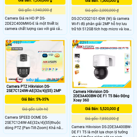
Giá Bán: 1,550,000 ₫
Giá Bán: 1,500,000 ₫
Giá gốc: 1,940,000 ₫
Giá gốc: 2,000,000 ₫
Camera Giá re HD IP DS-
DS-2CV2Q21G1-IDW (W) là camera
2DE2C400MWG-E là một thiết bị
Wi-Fi độ phân giải 2MP hỗ trợ lưu
camera chất lượng cao với giá cả
trữ tới 512GB tích hợp micro và loa
phải chăng. Được trang bị công
hai chiều tính năng phát hiện người
nghệ tiên tiến, camera này cho chất
với công nghệ Motion 2.0. Khả năng
1927
2211
lượng hình ảnh sắc nét và rõ ràng.
chống ngược sáng DWDR và giảm
Với độ phân giải cao, nó giúp bạn
nhiễu 3D DNR giúp ghi hình sắc nét
quan sát mọi chi tiết một cách rõ
trong nhiều điều kiện ánh sáng, kết
ràng
nối Wi-Fi nhanh chóng.
Camera PTZ Hikvision DS-
2SE7C124IW-AE(32x/4)(S5) 2MP
Camera Hikvision DS-
2DE3A400BW-DE F1 T5 Báo Động
Giá Bán: 5%-35%
Xoay 360
Giá Bán: 5,520,000 ₫
Giá gốc: Liên hệ
Camera SPEED DOME DS-
Giá gốc: 7,850,000 ₫
2SE7C124IW-AE(32x/4)(S5)thuộc
Camera Hikvision DS-2DE3A400BW-
dòng PTZ (Pan-Tilt-Zoom) Khả năng
DE F1 T5 là một lựa chọn lý tưởng
Xoay Quét Toàn Diện Camera có 2