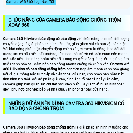
Camera Wifi 360 Loại Nào Tốt
CHỨC NĂNG CỦA CAMERA BÁO ĐỘNG CHỐNG TRỘM
XOAY 360
Camera 360 Hikvision báo động có báo động
với chức năng theo dõi đối tượng
chuyển động là giải pháp an ninh tiên tiến, giúp giám sát và bảo vệ toàn diện.
Với khả năng phát hiện chuyển động chính xác, camera tự động theo dõi đối
tượng khi có dấu hiệu bất thường, kích hoạt còi hú và bật đèn cảnh báo mạnh
mẽ. Đặc biệt, tính năng phân biệt đối tượng chuyển động là người lạ giúp giảm
thiểu cảnh báo sai, đảm bảo báo động nhanh chóng và chính xác.
Camera wifi
360 Hikvision có báo động chống trộm
còn tích hợp âm thanh cảnh báo giọng
nói và gửi thông báo trực tiếp về điện thoại của bạn, cho phép bạn nắm bắt
tình hình kịp thời. Với độ phân giải cao, hình ảnh rõ nét cả ngày lẫn đêm,
camera giúp bạn quan sát chi tiết mọi diễn biến. Đây là thiết bị an ninh toàn
diện, phù hợp cho việc bảo vệ nhà cửa, văn phòng hoặc cửa hàng.
NHỮNG DỮ ÁN NÊN DÙNG CAMERA 360 HIKVISION CÓ
BÁO ĐỘNG CHỐNG TRỘM
Camera 360 Hikvision báo động chống trộm
là giải pháp an ninh lý tưởng cho
nhiều môi trường khác nhau, mang lại sự giám sát toàn diện và bảo vệ hiệu