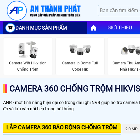
GIỚI THIỆU
DANH MỤC SẢN PHẨM
Camera Wifi Hikvision
Camera Ip Dome Full
Camera Thu Âm
Chống Trộm
Color Hik
Nhà Hikvis
CAMERA 360 CHỐNG TRỘM HIKVIS
ANR - một tính năng hiện đại có trong đầu ghi NVR giúp hỗ trợ camera IP tự 
đó và lưu vào nối tiếp trong hệ thống
LẮP CAMERA 360 BÁO ĐỘNG CHỐNG TRỘM
2.0 MP