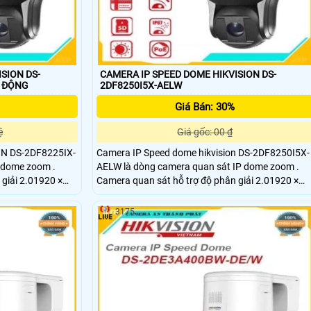
SION DS-
CAMERA IP SPEED DOME HIKVISION DS-
0 BÁO ĐỘNG
2DF8250I5X-AELW
Giá Bán: 30%
ệ
Giá gốc: 00 ₫
ON DS-2DF8225IX-
Camera IP Speed dome hikvision DS-2DF8250I5X-
 dome zoom .
AELW là dòng camera quan sát IP dome zoom .
giải 2.01920 ×
Camera quan sát hỗ trợ độ phân giải 2.01920 ×
1080 60/50fps. Ống kính 2
3175