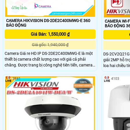
CAMERA HIKVISION DS-2DE2C400MWG-E 360
CAMERA WI-F
BÁO ĐỘNG
BÁO ĐỘNG 3
Giá Bán: 1,550,000 ₫
Giá gốc: 1,940,000 ₫
Camera Giá re HD IP DS-2DE2C400MWG-E là một
DS-2CV2Q21G1-
thiết bị camera chất lượng cao với giá cả phải
giải 2MP hỗ trợ
chăng. Được trang bị công nghệ tiên tiến, camera
loa hai chiều t
này cho chất lượng hình ảnh sắc nét và rõ ràng.
nghệ Motion 2
Với độ phân giải cao, nó giúp bạn quan sát mọi chi
DWDR và giảm n
3941
4103
tiết một cách rõ ràng
trong nhiều điề
chóng.