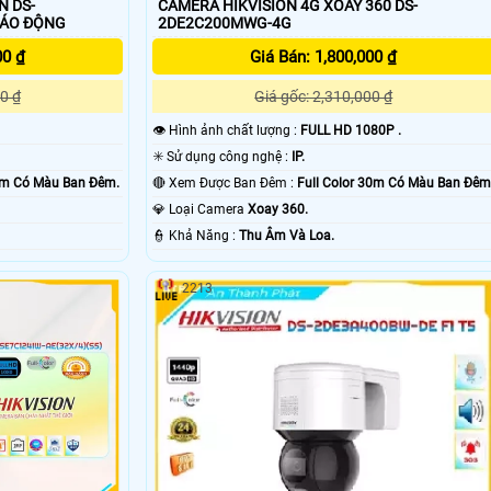
N DS-
CAMERA HIKVISION 4G XOAY 360 DS-
Y 360 BÁO ĐỘNG
2DE2C200MWG-4G
00 ₫
Giá Bán: 1,800,000 ₫
0 ₫
Giá gốc: 2,310,000 ₫
👁 Hình ảnh chất lượng :
FULL HD 1080P .
✳️ Sử dụng công nghệ :
IP.
30m Có Màu Ban Ðêm.
🔴 Xem Được Ban Đêm :
Full Color 30m Có Màu Ban Ðêm
💎 Loại Camera
Xoay 360.
️👮 Khả Năng :
Thu Âm Và Loa.
2213