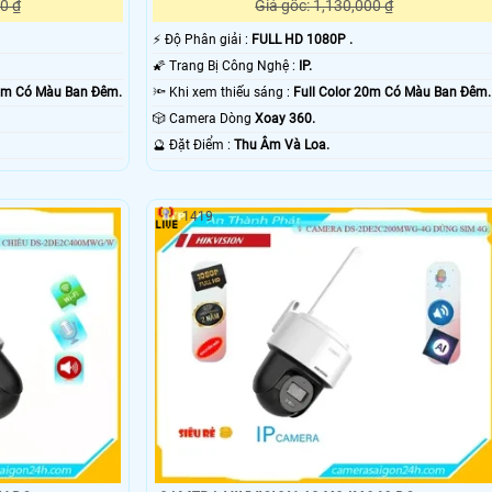
0 ₫
Giá gốc: 1,130,000 ₫
️⚡ Độ Phân giải :
FULL HD 1080P .
🌠 Trang Bị Công Nghệ :
IP.
30m Có Màu Ban Ðêm.
🔦 Khi xem thiếu sáng :
Full Color 20m Có Màu Ban Ðêm.
🎲 Camera Dòng
Xoay 360.
️🔮 Đặt Điểm :
Thu Âm Và Loa.
1419