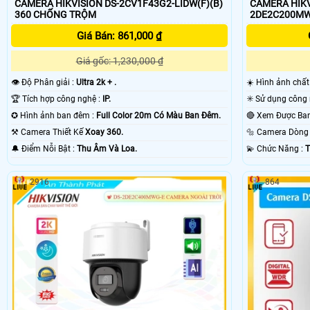
CAMERA HIKVISION DS-2CV1F43G2-LIDW(F)(B)
CAMERA HIKV
360 CHỐNG TRỘM
Giá Bán: 861,000 ₫
Giá gốc: 1,230,000 ₫
👁 Độ Phân giải :
Ultra 2k + .
☀️ Hình ảnh chấ
🏆 Tích hợp công nghệ :
IP.
✪ Hình ảnh ban đêm :
Full Color 20m Có Màu Ban Ðêm.
⚒ Camera Thiết Kế
Xoay 360.
🔩 Camera Dòn
️🔔 Điểm Nỗi Bật :
Thu Âm Và Loa.
️💫 Chức Năng :
T
2916
864