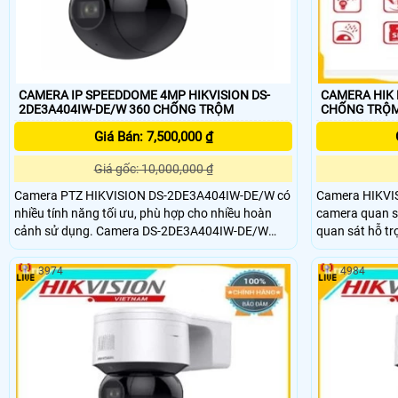
CAMERA IP SPEEDDOME 4MP HIKVISION DS-
CAMERA HIK DS-
2DE3A404IW-DE/W 360 CHỐNG TRỘM
CHỐNG TRỘ
Giá Bán: 7,500,000 ₫
Giá gốc: 10,000,000 ₫
Camera PTZ HIKVISION DS-2DE3A404IW-DE/W có
Camera HIKVI
nhiều tính năng tối ưu, phù hợp cho nhiều hoàn
camera quan s
cảnh sử dụng. Camera DS-2DE3A404IW-DE/W
quan sát hỗ tr
thích hợp sử dụng cho nhà xưởng, shop, trung tâm
thương mại, giám sát đường phố.
3974
4984