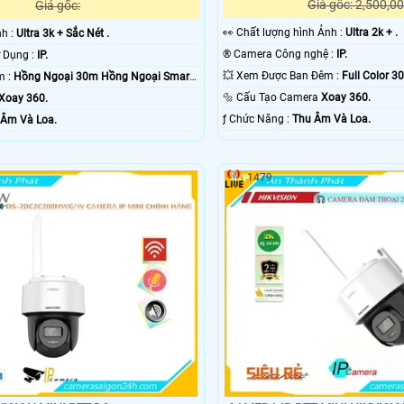
Giá gốc: 2,500,00
Giá gốc:
️👀 Chất lượng hình Ảnh :
Ultra 2k + .
nh :
Ultra 3k + Sắc Nét .
®️ Camera Công nghệ :
IP.
⚛️ Công Nghệ Sử Dụng :
IP.
💥 Xem Được Ban Đêm :
Full Color 
🔴 Video Ban Đêm :
Hồng Ngoại 30m Hồng Ngoại Smart
🔩 Cấu Tạo Camera
Xoay 360.
Xoay 360.
️ƒ Chức Năng :
Thu Âm Và Loa.
 Âm Và Loa.
1479