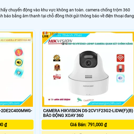
i thấy chuyển động vào khu vực không an toàn. camera chống trộm 360
ảnh báo bằng âm thanh tại chỗ đồng thời gửi thông báo về điện thoại đang
1310
S-2DE2C400MWG-
CAMERA HIKVISION DS-2CV1F23G2-LIDW(F)(B)
BÁO ĐỘNG XOAY 360
00 ₫
Giá Bán: 791,000 ₫