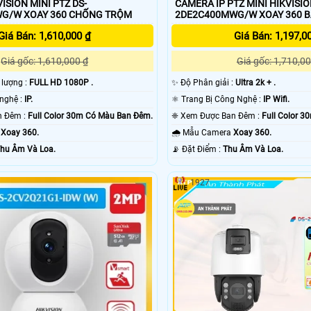
ISION MINI PTZ DS-
CAMERA IP PTZ MINI HIKVISIO
2DE2C200MWG/W XOAY 360 CHỐNG TRỘM
2DE2C400MWG/W XOA
Giá Bán: 1,610,000 ₫
Giá Bán: 1,197,0
Giá gốc: 1,610,000 ₫
Giá gốc: 1,710,00
t lượng :
FULL HD 1080P .
✨ Độ Phân giải :
Ultra 2k + .
✳️ Sử dụng công nghệ :
IP.
⚛️ Trang Bị Công Nghệ :
IP Wifi.
🔴 Xem Được Ban Đêm :
Full Color 30m Có Màu Ban Ðêm.
❈ Xem Được Ban Đêm :
Full Color 
g
Xoay 360.
🌧️ Mẫu Camera
Xoay 360.
hu Âm Và Loa.
️📡 Đặt Điểm :
Thu Âm Và Loa.
1927