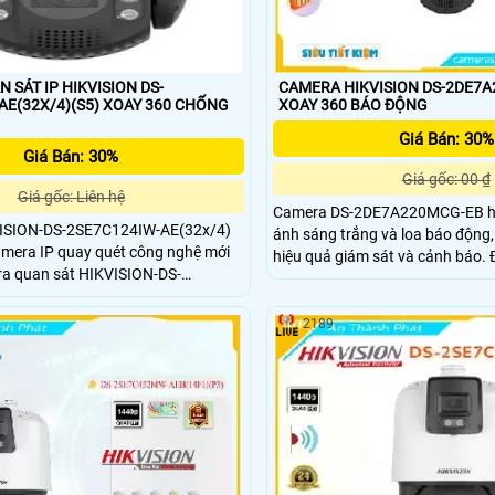
 SÁT IP HIKVISION DS-
CAMERA HIKVISION DS-2DE7
4)(S5) XOAY 360 CHỐNG
XOAY 360 BÁO ĐỘNG
Giá Bán: 30%
Giá Bán: 30%
Giá gốc: 00 ₫
Giá gốc: Liên hệ
Camera DS-2DE7A220MCG-EB hỗ 
VISION-DS-2SE7C124IW-AE(32x/4)
ánh sáng trắng và loa báo động
amera IP quay quét công nghệ mới
hiệu quả giám sát và cảnh báo. Đèn flash ánh
sáng trắng có tầm xa lên đến 1
(32x/4)(S5) chất lượng, cao cấp,
sát rõ ràng và chi tiết trong điề
được thiết kế hiện đại và chắc chắn. Độ phân giải 2
yếu.
2189