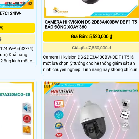
SE7C124IW-
CAMERA HIKVISION DS-2DE3A400BW-DE F1 T5
BÁO ĐỘNG XOAY 360
5%
Giá Bán: 5,520,000 ₫
ệ
Giá gốc: 7,850,000 ₫
124IW-AE(32x/4)
Zoom) Khả năng
Camera Hikvision DS-2DE3A400BW-DE F1 T5 là
2 ống kính một cố
một lựa chọn lý tưởng cho hệ thống giám sát an
om Quang Học 32X
ninh chuyên nghiệp. Tính năng này không chỉ cung
a sử dụng công
cấp sự an toàn và bảo mật mà còn tăng tính
p ghi hình rõ nét
tương tác và hiệu quả của hệ thống giám sát.
1568
ặc thiếu sáng,công
và nhận diện