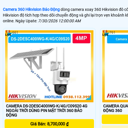
Camera 360 Hikvision Báo Động
dòng camera xoay 360 Hikvision đô cô
Hikvision độ tích hợp theo dõi chuyển động và ghi lại trọn vẹn khoảnh
online. Ngày Upate:
7/30/2026 12:00:00 AM
661
761
CAMERA DS-2DESC400IWG-K/4G/C09S20 4G
CAMERA QUAY
NGOÀI TRỜI DÙNG PIN MẶT TRỜI 360 BÁO
ĐỘNG 360
ĐỘNG
Giá Bán: 8,700,000 ₫