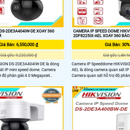
2DE3A404IW-DE XOAY 360
CAMERA IP SPEED DOME HIKVI
M
2DF8225IX-AEL XOAY 36
Giá Bán: 6,550,000 ₫
Giá Bán: 30%
Giá gốc: 9,220,000 ₫
Giá gốc: Liên h
SION DS-2DE3A404IW-DE là dòng
Camera IP Speeddome HIKVISI
át IP mini speed dome. Camera
AEL là dòng camera quan sát IP
ợ độ phân giải 4.0 Megapxiel
Camera quan sát hỗ trợ độ phân 
2560x1440@25fps. Ống kính 2
1080 60/50fps. Ống kính 2
3165