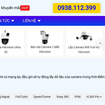
0938.112.399
 khuyến mãi
Hot!
N TỨC
LIÊN HỆ
Báo Giá Camera 2 Mắt
 Hikvision Ultra
Lắp Camera Wifi Full HD
Hikvision
2K
Hikvision
Hi có mạng lại, đầu ghi sẽ tự động lấy dữ liệu của camera trong thời điểm
g Ngoại
Full Color
Speed Dome
Xoay 360
IP66
H.265 Pro +