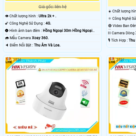
Giá gốc: liên hệ
☀️ Chất lượng hì
👁 Chất lượng hình :
Ultra 2k + .
🌠 Công Nghệ Sử Dụng :
4G.
🌚 Hình ảnh ban đêm :
Hồng Ngoại 30m Hồng Ngoại
IR.
⛓ Camera Dòng
Smart IR.
🌧️ Mẫu Camera
Xoay 360.
️🎙 Tích Hợp :
Thu
️🔈 Điểm Nỗi Bật :
Thu Âm Và Loa.
1556
2591