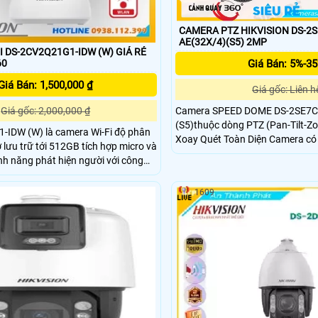
CAMERA PTZ HIKVISION DS-2
AE(32X/4)(S5) 2MP
I DS-2CV2Q21G1-IDW (W) GIÁ RẺ
Giá Bán: 5%-3
60
Giá Bán: 1,500,000 ₫
Giá gốc: Liên h
Camera SPEED DOME DS-2SE7C
Giá gốc: 2,000,000 ₫
(S5)thuộc dòng PTZ (Pan-Tilt-
IDW (W) là camera Wi-Fi độ phân
Xoay Quét Toàn Diện Camera có 
 lưu trữ tới 512GB tích hợp micro và
định 4mp và một PTZ 2mp , Zo
ính năng phát hiện người với công
và Zoom Kỹ Thuật Số 4X ,Camer
.0. Khả năng chống ngược sáng
nghệ Starlight của Hikvision, giú
hiễu 3D DNR giúp ghi hình sắc nét
1609
trong điều kiện ánh sáng yếu ho
u kiện ánh sáng, kết nối Wi-Fi nhanh
nghệ AI Phát hiện chuyển động 
khuôn mặt.