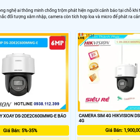
ng nghệ ai thông minh chống trộm phát hiện người cảnh báo tại chỗ kh
 khắc đối tượng xâm nhập, camera còn tích hợp loa và micro để phát ra c
1534
CAMERA SIM 4G HIKVISION D
 XOAY DS-2DE2C600MWG-E BÁO
4G
Giá Bán: 1,900,0
Giá Bán: 5%-35%