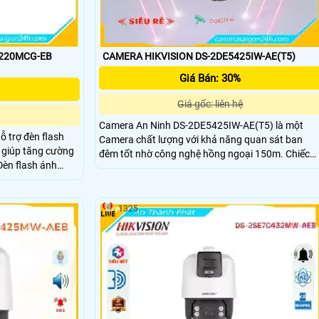
A220MCG-EB
CAMERA HIKVISION DS-2DE5425IW-AE(T5)
Giá Bán: 30%
Giá gốc: liên hệ
Camera An Ninh DS-2DE5425IW-AE(T5) là một
trợ đèn flash
Camera chất lượng với khả năng quan sát ban
, giúp tăng cường
đêm tốt nhờ công nghệ hồng ngoại 150m. Chiếc
camera này có độ phân giải Ultra 2k, mang đến
00m cho phép quan
hình ảnh rõ nét, chi tiết. Camera được tích hợp
u kiện ánh sáng
công nghệ IP, mang lại khả năng kết nối và quản lý
1325
linh hoạt