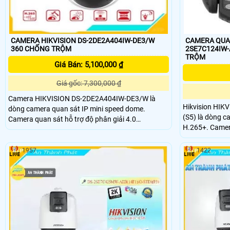
CAMERA HIKVISION DS-2DE2A404IW-DE3/W
CAMERA QUAN
360 CHỐNG TRỘM
2SE7C124IW-AE(32X/
TRỘM
Giá Bán: 5,100,000 ₫
Giá gốc: 7,300,000 ₫
Camera HIKVISION DS-2DE2A404IW-DE3/W là
Hikvision HIK
dòng camera quan sát IP mini speed dome.
(S5) là dòng c
Camera quan sát hỗ trợ độ phân giải 4.0
H.265+. Camera quan sát HIKVISION-DS-
Megapxiel 2560x1440@25fps. Ống kính 2
2SE7C124IW-AE
1957
1422