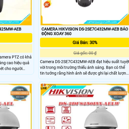
C425MW-AEB
CAMERA HIKVISION DS-2SE7C432MW-AEB BÁO
ĐỘNG XOAY 360
Giá Bán: 30%
Giá gốc: 00 ₫
amera PTZ có khả
Camera DS-2SE7C432MW-AEB đạt hiệu suất tuyệ
tăng cao hiệu quả
vời trong môi trường thiếu ánh sáng. Bạn có thể
tin tưởng rằng hình ảnh sẽ được ghi lại chất lượng
nh ảnh của các vật
và rõ ràng ngay cả trong điều kiện ánh sáng yếu.
era, cùng với
 bạn sự an toàn
2773