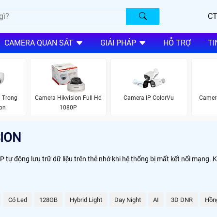
CT
CAMERA QUAN SÁT
GIẢI PHÁP
HỖ TRỢ
TI
 Trong
Camera Hikvision Full Hd
Camera IP ColorVu
Camera
ion
1080P
ION
động lưu trữ dữ liệu trên thẻ nhớ khi hệ thống bị mất kết nối mạng. K
Có Led
128GB
Hybrid Light
Day Night
AI
3D DNR
Hồn