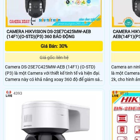
CAMERA HIKVISION DS-2SE7C425MW-AEB
CAMERA HIKV
(14F1)(O-STD)(P3) 360 BÁO ĐỘNG
Giá Bán: 30%
Giá gốc: liên hệ
Camera DS-2SE7C425MW-AEB (14F1) (O-STD)
Camera an ni
(P3) là một Camera với thiết kế tinh tế và hiện đại.
là một Camera 
Camera này có khả năng xoay 360 độ để giám sát
2k, cho hình ảnh sắc nét. C
toàn cảnh một cách tốt nhất. Độ phân giải Ultra 2k
bị công nghệ I
mang đến hình ảnh sắc nét và chi tiết. Với tích hợp
cách xa tới 150m n
4393
4015
công nghệ IP, camera này có thể kết nối với mạng
hồng ngoại Sma
internet và cho phép người dùng xem hình ảnh từ
hơn khi có án
xa