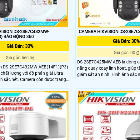
ISION DS-2SE7C432MW-
CAMERA HIKVISION DS-2SE7
AEB(14F1)(P3) BÁO ĐỘNG 360
Giá Bán: 30%
Giá Bán: 30%
Giá gốc: 00 ₫
Giá gốc: liên hệ
DS-2SE7C425MW-AEB là dòng c
nh DS-2SE7C432MW-AEB(14F1)(P3)
năng quay xoay linh hoạt, giúp 
chất lượng với độ phân giải Ultra
giám sát an ninh. Hình ảnh sắc nét cho người
amera còn được trang
dùng thấy rõ các chi tiết của hì
P, giúp xem ban đêm với khoảng
trong tầm quan sát của con cam
hờ hồng ngoại. Công nghệ
nhiều tính năng thông minh cho
2951
rt IR cũng giúp camera nhìn rõ
khi có va chạm.
h sáng ngược