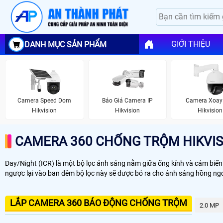
GIỚI THIỆU
DANH MỤC SẢN PHẨM
Camera Speed Dom
Camera Xoay
Báo Giá Camera IP
Hikvision
Hikvision
Hikvision
CAMERA 360 CHỐNG TRỘM HIKVIS
Day/Night (ICR) là một bộ lọc ánh sáng nằm giữa ống kính và cảm biế
ngược lại vào ban đêm bộ lọc này sẽ được bỏ ra cho ánh sáng hồng ngoạ
LẮP CAMERA 360 BÁO ĐỘNG CHỐNG TRỘM
2.0 MP