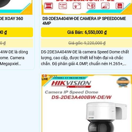
360
DS-2DE3A404IW-DE CAMERA IP SPEEDDOME
4MP
00 ₫
Giá Bán: 6,550,000 ₫
0 ₫
Giá gốc: 9,220,000 ₫
4IW-DE là dòng
DS-2DE3A404IW-DE là camera Speed Dome chất
 dome. Camera
lượng, cao cấp, được thiết kế hiện đại và chắc
 Megapxiel
chắn. Độ phân giải 4.0MP, chuẩn nén H.265+,
quan sát xa 50m, hỗ trợ thẻ nhớ lên đến 256GB.
3177