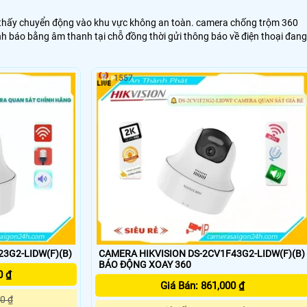
i thấy chuyển động vào khu vực không an toàn. camera chống trộm 360
ảnh báo bằng âm thanh tại chỗ đồng thời gửi thông báo về điện thoại đang
1557
3G2-LIDW(F)(B)
CAMERA HIKVISION DS-2CV1F43G2-LIDW(F)(B)
BÁO ĐỘNG XOAY 360
0 ₫
Giá Bán: 861,000 ₫
0 ₫