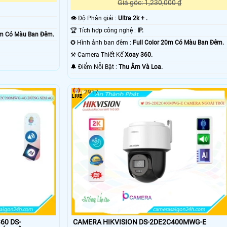
Giá gốc: 1,230,000 ₫
👁 Độ Phân giải :
Ultra 2k + .
🏆 Tích hợp công nghệ :
IP.
0m Có Màu Ban Ðêm.
✪ Hình ảnh ban đêm :
Full Color 20m Có Màu Ban Ðêm.
⚒ Camera Thiết Kế
Xoay 360.
️🔔 Điểm Nỗi Bật :
Thu Âm Và Loa.
2917
60 DS-
CAMERA HIKVISION DS-2DE2C400MWG-E