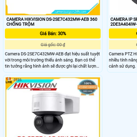
CAMERA HIKVISION DS-2SE7C432MW-AEB 360
CAMERA IP S
CHỐNG TRỘM
Giá Bán: 30%
Giá gốc: 00 ₫
Camera DS-2SE7C432MW-AEB đạt hiệu suất tuyệt
Camera PTZ H
vời trong môi trường thiếu ánh sáng. Bạn có thể
nhiều tính năn
tin tưởng rằng hình ảnh sẽ được ghi lại chất lượng
cảnh sử dụng. Camera DS-2DE3A404IW-DE/W
và rõ ràng ngay cả trong điều kiện ánh sáng yếu.
thích hợp sử d
thương mại, g
4986