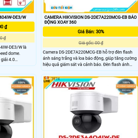
404IW-DE3/W
CAMERA HIKVISION DS-2DE7A220MCG-EB BÁO
ĐỘNG XOAY 360
00 ₫
Giá Bán: 30%
0 ₫
Giá gốc: 00 ₫
4IW-DE3/W là
Camera DS-2DE7A220MCG-EB hỗ trợ đèn flash
peed dome.
ánh sáng trắng và loa báo động, giúp tăng cường
giải 4.0
hiệu quả giám sát và cảnh báo. Đèn flash ánh
pxiel 2560x1440@25fps. Ống kính 2
sáng trắng có tầm xa lên đến 100m cho phép qua
sát rõ ràng và chi tiết trong điều kiện ánh sáng
3974
yếu.