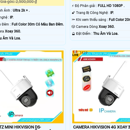
Giá gốc: 2,500,000 ₫
️⚡ Độ Phân giải :
FULL HD 1080P .
hình Ảnh :
Ultra 2k + .
🌠 Trang Bị Công Nghệ :
IP.
®️ Camera Công nghệ :
IP.
🔦 Khi xem thiếu sáng :
Full Color 2
💥 Xem Được Ban Đêm :
Full Color 30m Có Màu Ban Ðêm.
🎲 Camera Dòng
Xoay 360.
era
Xoay 360.
️🔮 Đặt Điểm :
Thu Âm Và Loa.
u Âm Và Loa.
1419
Z MINI HIKVISION DS-
CAMERA HIKVISION 4G XOAY 3