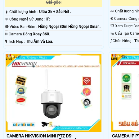
Giá gốc:
️👀 Chất lượng 
☀️ Chất lượng hình :
Ultra 3k + Sắc Nét .
⚛️ Công Nghệ Sử Dụng :
IP.
🔴 Video Ban Đêm :
Hồng Ngoại 30m Hồng Ngoại Smart
IR.
🔩 Cấu Tạo Cam
⛓ Camera Dòng
Xoay 360.
️ƒ Chức Năng :
Th
️🎙 Tích Hợp :
Thu Âm Và Loa.
2591
1480
CAMERA HIKVISION MINI PTZ DS-
CAMERA IP PT