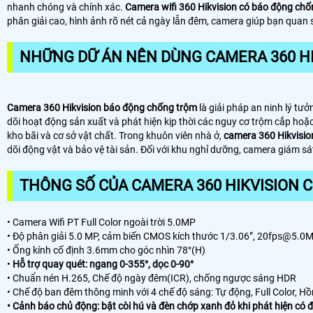
nhanh chóng và chính xác.
Camera wifi 360 Hikvision có báo động ch
phân giải cao, hình ảnh rõ nét cả ngày lẫn đêm, camera giúp bạn quan sá
NHỮNG DỮ ÁN NÊN DÙNG CAMERA 360 H
Camera 360 Hikvision báo động chống trộm
là giải pháp an ninh lý t
dõi hoạt động sản xuất và phát hiện kịp thời các nguy cơ trộm cắp hoặ
kho bãi và cơ sở vật chất. Trong khuôn viên nhà ở,
camera 360 Hikvisio
dõi động vật và bảo vệ tài sản. Đối với khu nghỉ dưỡng, camera giám s
THÔNG SỐ CỦA CAMERA 360 HIKVISION
• Camera Wifi PT Full Color ngoài trời 5.0MP
• Độ phân giải 5.0 MP, cảm biến CMOS kích thước 1/3.06”, 20fps@5.
• Ống kính cố định 3.6mm cho góc nhìn 78°(H)
•
Hỗ trợ quay quét: ngang 0-355°, dọc 0-90°
• Chuẩn nén H.265, Chế độ ngày đêm(ICR), chống ngược sáng HDR
• Chế độ ban đêm thông minh với 4 chế độ sáng: Tự động, Full Color, H
• Cảnh báo chủ động: bật còi hú và đèn chớp xanh đỏ khi phát hiện có