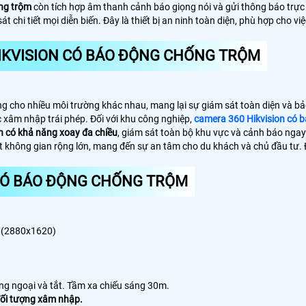
ống trộm
còn tích hợp âm thanh cảnh báo giọng nói và gửi thông báo trực t
t chi tiết mọi diễn biến. Đây là thiết bị an ninh toàn diện, phù hợp cho 
IKVISION CÓ BÁO ĐỘNG CHỐNG TRỘM
ưởng cho nhiều môi trường khác nhau, mang lại sự giám sát toàn diện và 
c xâm nhập trái phép. Đối với khu công nghiệp,
camera 360 Hikvision có 
n có khả năng xoay đa chiều
, giám sát toàn bộ khu vực và cảnh báo ngay 
át không gian rộng lớn, mang đến sự an tâm cho du khách và chủ đầu tư. 
 CÓ BÁO ĐỘNG CHỐNG TRỘM
0M(2880x1620)
ồng ngoại và tắt. Tầm xa chiếu sáng 30m.
 đối tượng xâm nhập.