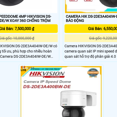
PEEDDOME 4MP HIKVISION DS-
CAMERA HIK DS-2DE3A404IW-DE XOAY 
2DE3A404IW-DE/W XOAY 360 CHỐNG TRỘM
BÁO ĐỘNG
Giá Bán: 7,500,000 ₫
Giá Bán: 6,550,0
Giá gốc: 10,000,000 ₫
Giá gốc: 9,220,00
IKVISION DS-2DE3A404IW-DE/W có
Camera HIKVISION DS-2DE3A40
g tối ưu, phù hợp cho nhiều hoàn
camera quan sát IP mini speed
quan sát hỗ trợ độ phân giải 4.0
ụng cho nhà xưởng, shop, trung tâm
2560x1440@25fps. Ống kính 2
iám sát đường phố.
3166