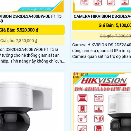
ISION DS-2DE3A400BW-DE F1 T5
CAMERA HIKVISION DS-2DE2A
60
Giá Bán: 5,100,0
Giá Bán: 5,520,000 ₫
Giá gốc: 7,300,00
Giá gốc: 7,850,000 ₫
Camera HIKVISION DS-2DE2A40
ion DS-2DE3A400BW-DE F1 T5 là
dòng camera quan sát IP mini s
ý tưởng cho hệ thống giám sát an
Camera quan sát hỗ trợ độ phân 
không chỉ cung
Mega
 và bảo mật mà còn tăng tính
iệu quả của hệ thống giám sát.
4015