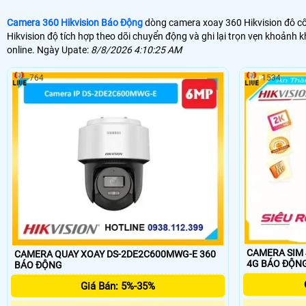
Camera 360 Hikvision Báo Động
dòng camera xoay 360 Hikvision đô cô
Hikvision độ tích hợp theo dõi chuyển động và ghi lại trọn vẹn khoảnh
online. Ngày Upate:
8/8/2026 4:10:25 AM
764
1534
CAMERA SIM 
CAMERA QUAY XOAY DS-2DE2C600MWG-E 360
4G BÁO ĐỘN
BÁO ĐỘNG
Giá Bán: 5%-35%