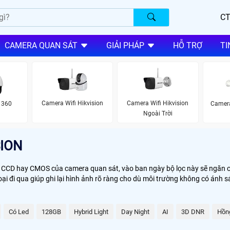
CT
CAMERA QUAN SÁT
GIẢI PHÁP
HỖ TRỢ
TI
Camera Wifi Hikvision
Camera Wifi Hikvision
 360
Camera
Ngoài Trời
ION
n CCD hay CMOS của camera quan sát, vào ban ngày bộ lọc này sẽ ngăn c
i đi qua giúp ghi lại hình ảnh rõ ràng cho dù môi trường không có ánh 
Có Led
128GB
Hybrid Light
Day Night
AI
3D DNR
Hồn