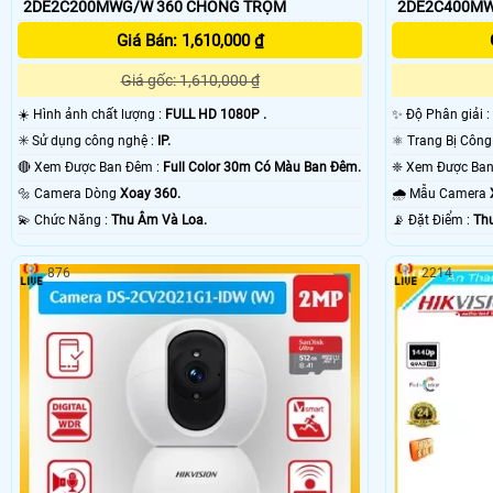
2DE2C200MWG/W 360 CHỐNG TRỘM
Giá Bán: 1,610,000 ₫
Giá gốc: 1,610,000 ₫
☀️ Hình ảnh chất lượng :
FULL HD 1080P .
✨ Độ Phân giải :
✳️ Sử dụng công nghệ :
IP.
🔴 Xem Được Ban Đêm :
Full Color 30m Có Màu Ban Ðêm.
🔩 Camera Dòng
Xoay 360.
🌧️ Mẫu Camera
️💫 Chức Năng :
Thu Âm Và Loa.
️📡 Đặt Điểm :
Th
876
2214