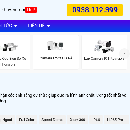
0938.112.399
 khuyến mãi
Hot!
N TỨC
LIÊN HỆ
Camera Ezviz Giá Rẻ
 Đọc Biển Số Xe
Lắp Camera IOT Kbvision
Hikvision
hặn các ánh sáng dư thừa giúp đưa ra hình ảnh chất lượng tốt nhất và
sáng
g Ngoại
Full Color
Speed Dome
Xoay 360
IP66
H.265 Pro +