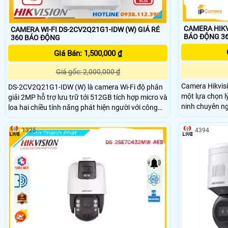
CAMERA HIKV
CAMERA WI-FI DS-2CV2Q21G1-IDW (W) GIÁ RẺ
BÁO ĐỘNG 3
360 BÁO ĐỘNG
Giá Bán: 1,500,000 ₫
Giá gốc: 2,000,000 ₫
Camera Hikvis
DS-2CV2Q21G1-IDW (W) là camera Wi-Fi độ phân
một lựa chọn l
giải 2MP hỗ trợ lưu trữ tới 512GB tích hợp micro và
ninh chuyên nghiệp. Tính năng này 
loa hai chiều tính năng phát hiện người với công
cấp sự an toàn
nghệ Motion 2.0. Khả năng chống ngược sáng
tương tác và h
DWDR và giảm nhiễu 3D DNR giúp ghi hình sắc nét
1325
4394
trong nhiều điều kiện ánh sáng, kết nối Wi-Fi nhanh
chóng.