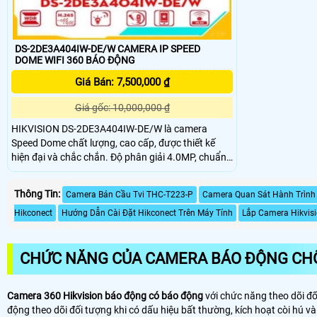
DS-2DE3A404IW-DE/W CAMERA IP SPEED
DOME WIFI 360 BÁO ĐỘNG
Giá Bán: 7,500,000 ₫
Giá gốc: 10,000,000 ₫
HIKVISION DS-2DE3A404IW-DE/W là camera
Speed Dome chất lượng, cao cấp, được thiết kế
hiện đại và chắc chắn. Độ phân giải 4.0MP, chuẩn
nén H.265+, quan sát xa 50m, hỗ trợ thẻ nhớ lên
đến 256GB
Thông Tin:
Camera Bán Cầu Tvi THC-T223-P
Camera Quan Sát Hành Trì
Hikconect
Hướng Dẫn Cài Đặt Hikconect Trên Máy Tính
Lắp Camera Hikvisi
CHỨC NĂNG CỦA CAMERA BÁO ĐỘNG CH
Camera 360 Hikvision báo động có báo động
với chức năng theo dõi đố
động theo dõi đối tượng khi có dấu hiệu bất thường, kích hoạt còi hú 