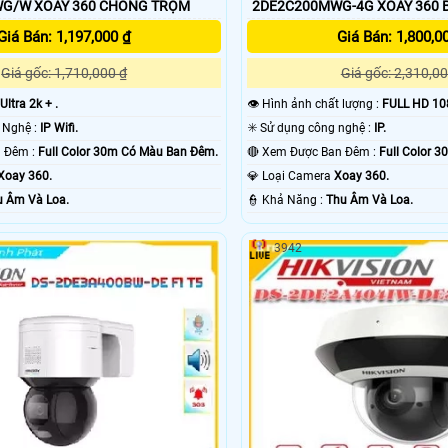
2DE2C400MWG/W XOAY 360 CHỐNG TRỘM
2DE2C200MWG-4G X
Giá Bán: 1,197,000 ₫
Giá Bán: 1,800,0
Giá gốc: 1,710,000 ₫
Giá gốc: 2,310,00
Ultra 2k + .
👁 Hình ảnh chất lượng :
FULL HD 10
⚛️ Trang Bị Công Nghệ :
IP Wifi.
✳️ Sử dụng công nghệ :
IP.
❈ Xem Được Ban Đêm :
Full Color 30m Có Màu Ban Ðêm.
🔴 Xem Được Ban Đêm :
Full Color 
Xoay 360.
💎 Loại Camera
Xoay 360.
u Âm Và Loa.
️👮 Khả Năng :
Thu Âm Và Loa.
3942