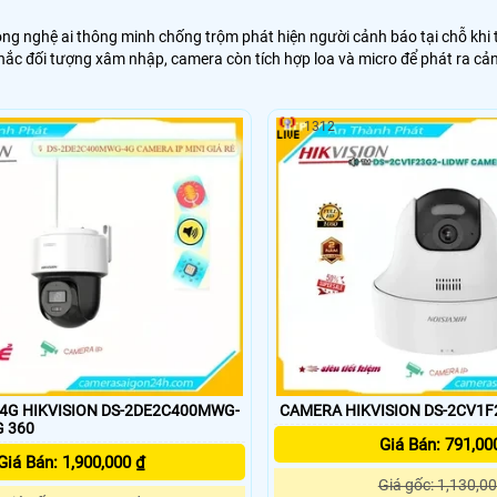
ng nghệ ai thông minh chống trộm phát hiện người cảnh báo tại chỗ kh
 khắc đối tượng xâm nhập, camera còn tích hợp loa và micro để phát ra c
1312
4G HIKVISION DS-2DE2C400MWG-
CAMERA HIKVISION DS-2CV1F2
G 360
Giá Bán: 791,00
Giá Bán: 1,900,000 ₫
Giá gốc: 1,130,00