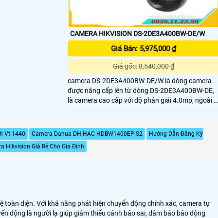
CAMERA HIKVISION DS-2DE3A400BW-DE/W
Giá Bán: 5,975,000 ₫
Giá gốc: 8,540,000 ₫
camera DS-2DE3A400BW-DE/W là dòng camera
được nâng cấp lên từ dòng DS-2DE3A400BW-DE,
là camera cao cấp với độ phân giải 4.0mp, ngoài r
còn hỗ trợ 50M wifi. Hình ảnh đầy màu sắc 24/7
với mức tiêu thụ điện năng thấp. Khoảng cách ánh
sáng trắng lên đến 30 m
h Vt-1440
Camera Dahua DH-HAC-HDBW1400EP-S2
Hướng Dẫn Đăng Ký
a Hikvision Giá Rẻ Cho Gia Đình
 vệ toàn diện. Với khả năng phát hiện chuyển động chính xác, camera tự
uyển động là người lạ giúp giảm thiểu cảnh báo sai, đảm bảo báo động