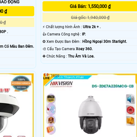
OAY 360 BÁO ĐỘNG
Giá Bán: 1,550,000 ₫
00 ₫
Giá gốc: 1,940,000 ₫
0 ₫
️⚡ Chất lượng hình Ảnh :
Ultra 2k + .
80P .
👍 Camera Công nghệ :
IP.
❂ Xem Được Ban Đêm :
Hồng Ngoại 30m Starlight.
30m Có Màu Ban Ðêm.
🎨 Cấu Tạo Camera
Xoay 360.
️✤ Chức Năng :
Thu Âm Và Loa.
1609