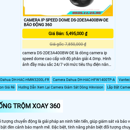
CAMERA IP SPEED DOME DS-2DE3A400BW-DE
BÁO ĐỘNG 360
Giá Bán: 5,495,000 ₫
Giá gốc: 7,850,000 ₫
camera DS-2DE3A400BW-DE là dòng camera ip
speed dome cao cấp với độ phân giải 4.0mp. Hình
ảnh đầy màu sắc 24/7 với mức tiêu thụ điện năng
thấp. Khoảng cách ánh sáng trắng lên đến 30 m
nh Dahua DH-HAC-HMW3200L-FR
Camera Dahua DH-HAC-HFW1400TP-A
Vantec
on Giá Rẻ
Hướng Dẫn Xem Lại Camera Giám Sát Dòng Hikvision
Lắp Đặt Camer
ỐNG TRỘM XOAY 360
i tượng chuyển động là giải pháp an ninh tiên tiến, giúp giám sát và bảo
và bật đèn cảnh báo mạnh mẽ. Đặc biệt, tính năng phân biệt đối tượng ch