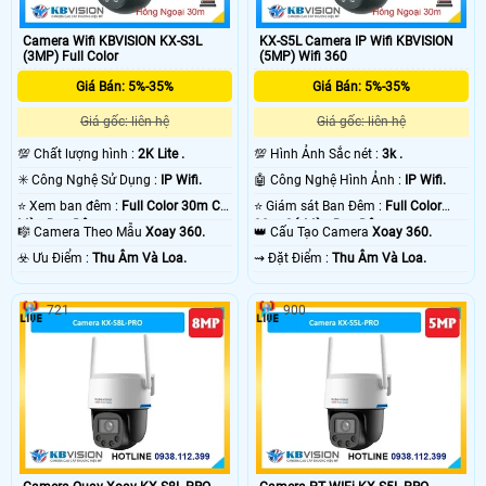
Camera Wifi KBVISION KX-S3L
KX-S5L Camera IP Wifi KBVISION
(3MP) Full Color
(5MP) Wifi 360
Giá Bán: 5%-35%
Giá Bán: 5%-35%
Giá gốc: liên hệ
Giá gốc: liên hệ
💯 Chất lượng hình :
2K Lite .
💯 Hình Ảnh Sắc nét :
3k .
✳️ Công Nghệ Sử Dụng :
IP Wifi.
🤖️ Công Nghệ Hình Ảnh :
IP Wifi.
⭐ Xem ban đêm :
Full Color 30m Có
⭐ Giám sát Ban Đêm :
Full Color
Màu Ban Ðêm.
30m Có Màu Ban Ðêm.
🎼️ Camera Theo Mẫu
Xoay 360.
👑 Cấu Tạo Camera
Xoay 360.
️☣️ Ưu Điểm :
Thu Âm Và Loa.
️⇝ Đặt Điểm :
Thu Âm Và Loa.
721
900