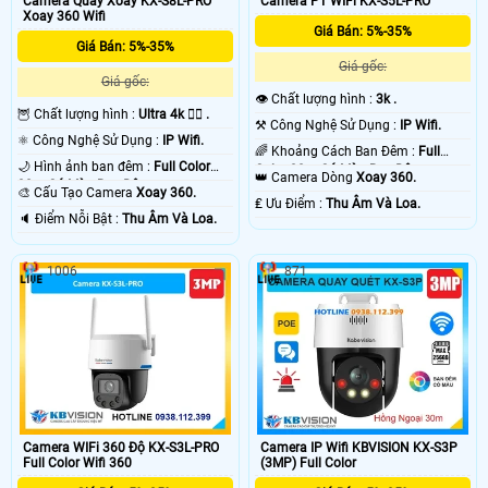
Camera Quay Xoay KX-S8L-PRO
Camera PT WIFi KX-S5L-PRO
Xoay 360 Wifi
Giá Bán: 5%-35%
Giá Bán: 5%-35%
Giá gốc:
Giá gốc:
👁 Chất lượng hình :
3k .
🦉 Chất lượng hình :
Ultra 4k 👍🏾 .
⚒ Công Nghệ Sử Dụng :
IP Wifi.
⚛️ Công Nghệ Sử Dụng :
IP Wifi.
🌈 Khoảng Cách Ban Đêm :
Full
🌙 Hình ảnh ban đêm :
Full Color
Color 30m Có Màu Ban Ðêm.
👑 Camera Dòng
Xoay 360.
30m Có Màu Ban Ðêm.
🎨 Cấu Tạo Camera
Xoay 360.
️₤ Ưu Điểm :
Thu Âm Và Loa.
️🔈 Điểm Nỗi Bật :
Thu Âm Và Loa.
1006
871
Camera WIFi 360 Độ KX-S3L-PRO
Camera IP Wifi KBVISION KX-S3P
Full Color Wifi 360
(3MP) Full Color