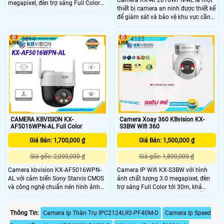
Camera KX-AF2016WPN-AL là một
megapixel, đèn trợ sáng Full Color
thiết bị camera an ninh được thiết kế
30m, khả năng xoay 360 độ, thu âm
để giám sát và bảo vệ khu vực cần
và âm thanh. .
được quan sát. KX-AF2016WPN-AL
được trang bị với các tính năng
3814
4135
nâng cao như cảm biến chuyển
động, hồng ngoại và chống ngược
sáng giúp cải thiện khả năng quan
sát vào ban đêm hoặc trong môi
trường ánh sáng yếu.
CAMERA KBVISION KX-
Camera Xoay 360 KBvision KX-
AF5016WPN-AL Full Color
S3BW Wifi 360
Giá Bán: 1,700,000 ₫
Giá Bán: 1,500,000 ₫
Giá gốc: 2,000,000 ₫
Giá gốc: 1,800,000 ₫
Camera kbvision KX-AF5016WPN-
Camera IP Wifi KX-S3BW với hình
AL với cảm biến Sony Starvis CMOS
ảnh chất lượng 3.0 megapixel, đèn
và công nghệ chuẩn nén hình ảnh
trợ sáng Full Color tới 30m, khả
H265+ giúp hình ảnh được chi tiết
năng quay quét 360 cùng chuẩn
sắc nét và sống động . Camera
chống nước IP67 giúp camera hoạt
được hỗ trợ đèn Led trợ sáng thông
động và thu được hình ảnh ổn định
Thông Tin:
Camera Ip Thân Trụ IPC2124LR3-PF40M-D
Camera Ip Speed
minh đến 30m và chuẩn chống bụi,
mà không bị ảnh hưởng bởi yếu tố