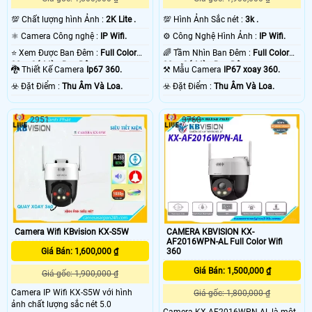
💯 Chất lượng hình Ảnh :
2K Lite .
💯 Hình Ảnh Sắc nét :
3k .
⚛️ Camera Công nghệ :
IP Wifi.
⚙ Công Nghệ Hình Ảnh :
IP Wifi.
⭐ Xem Được Ban Đêm :
Full Color
🌈 Tầm Nhìn Ban Đêm :
Full Color
30m Có Màu Ban Ðêm.
30m Có Màu Ban Ðêm.
🐉️ Thiết Kế Camera
Ip67 360.
⚒ Mẫu Camera
IP67 xoay 360.
️☣️ Đặt Điểm :
Thu Âm Và Loa.
️☣️ Đặt Điểm :
Thu Âm Và Loa.
2951
3768
Camera Wifi KBvision KX-S5W
CAMERA KBVISION KX-
AF2016WPN-AL Full Color Wifi
Giá Bán: 1,600,000 ₫
360
Giá Bán: 1,500,000 ₫
Giá gốc: 1,900,000 ₫
Camera IP Wifi KX-S5W với hình
Giá gốc: 1,800,000 ₫
ảnh chất lượng sắc nét 5.0