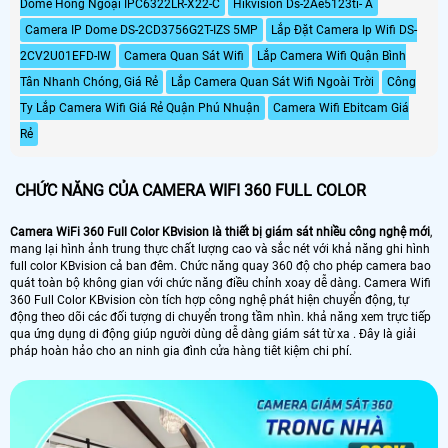
Dome Hồng Ngoại IPC6322LR-X22-C
Hikvision Ds-2Ae5123ti- A
nước IP66 thích hợp để gắn trong
thời tiết cũng như ánh sáng.
nhà hoặc ngoài trời.
Camera IP Dome DS-2CD3756G2T-IZS 5MP
Lắp Đặt Camera Ip Wifi DS-
2CV2U01EFD-IW
Camera Quan Sát Wifi
Lắp Camera Wifi Quận Bình
Tân Nhanh Chóng, Giá Rẻ
Lắp Camera Quan Sát Wifi Ngoài Trời
Công
Ty Lắp Camera Wifi Giá Rẻ Quận Phú Nhuận
Camera Wifi Ebitcam Giá
Rẻ
CHỨC NĂNG CỦA CAMERA WIFI 360 FULL COLOR
Camera WiFi 360 Full Color KBvision là thiết bị giám sát nhiều công nghệ mới
,
mang lại hình ảnh trung thực chất lượng cao và sắc nét với khả năng ghi hình
full color KBvision cả ban đêm. Chức năng quay 360 độ cho phép camera bao
quát toàn bộ không gian với chức năng điều chỉnh xoay dễ dàng. Camera Wifi
360 Full Color KBvision còn tích hợp công nghệ phát hiện chuyển động, tự
động theo dõi các đối tượng di chuyển trong tầm nhìn. khả năng xem trực tiếp
qua ứng dụng di động giúp người dùng dễ dàng giám sát từ xa . Đây là giải
pháp hoàn hảo cho an ninh gia đình cửa hàng tiêt kiệm chi phí.