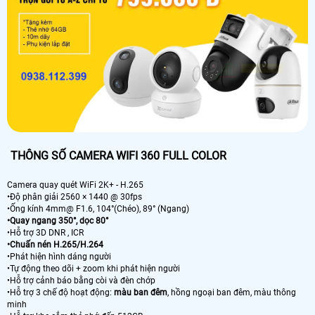
THÔNG SỐ CAMERA WIFI 360 FULL COLOR
Camera quay quét WiFi 2K+ - H.265
•Độ phân giải 2560 × 1440 @ 30fps
•Ống kính 4mm@ F1.6, 104°(Chéo), 89° (Ngang)
•Quay ngang 350°, dọc 80°
•Hỗ trợ 3D DNR , ICR
•Chuấn nén H.265/H.264
•Phát hiện hình dáng người
•Tự động theo dõi + zoom khi phát hiện người
•Hỗ trợ cảnh báo bằng còi và đèn chớp
•Hỗ trợ 3 chế độ hoạt động:
màu ban đêm
, hồng ngoại ban đêm, màu thông
minh