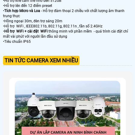
•Hỗ trợ khe cắm thẻ nhớ đến 512GB
•Hỗ trợ lên đến 12 điểm preset
•
Tích hợp Micro và Loa
- Hỗ trợ đàm thoại 2 chiều với chất lượng âm thanh
trung thực
•Hồng ngoại 30m, đèn trợ sáng 20m
•Hỗ trợ WiFi , IEEE802.11b, 802.11g, 802.11n , tần số 2.4GHz
•
Hỗ trợ WiFi + cài đặt WiFi
thông minh với phần mềm - quá trình cài đặt chỉ
mất vài phút với người lần đầu sử dụng
•Tiêu chuẩn IP65
TIN TỨC CAMERA XEM NHIỀU