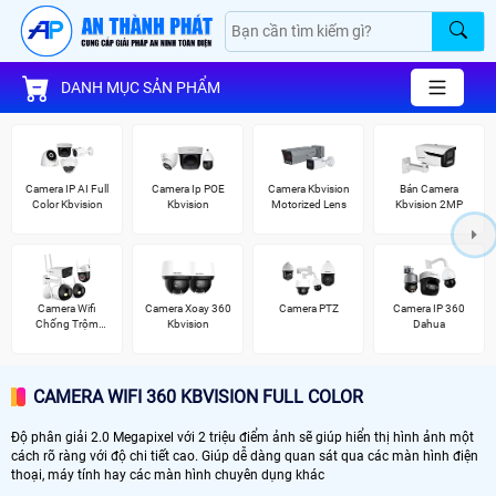
DANH MỤC SẢN PHẨM
Camera IP AI Full
Camera Ip POE
Camera Kbvision
Bán Camera
Color Kbvision
Kbvision
Motorized Lens
Kbvision 2MP
Camera Wifi
Camera Xoay 360
Camera PTZ
Camera IP 360
Chống Trộm
Kbvision
Dahua
Kbvision
CAMERA WIFI 360 KBVISION FULL COLOR
Độ phân giải 2.0 Megapixel với 2 triệu điểm ảnh sẽ giúp hiển thị hình ảnh một
cách rõ ràng với độ chi tiết cao. Giúp dễ dàng quan sát qua các màn hình điện
thoại, máy tính hay các màn hình chuyên dụng khác