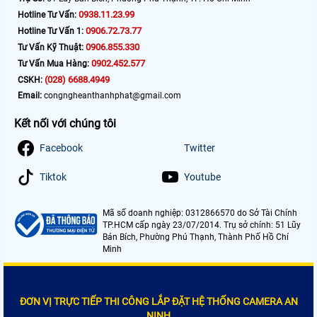
0938.11.23.99
Hotline Tư Vấn:
0906.72.73.77
Hotline Tư Vấn 1:
0906.855.330
Tư Vấn Kỹ Thuật:
0902.452.577
Tư Vấn Mua Hàng:
(028) 6688.4949
CSKH:
Email:
congngheanthanhphat@gmail.com
Kết nối với chúng tôi
Facebook
Twitter
Tiktok
Youtube
Mã số doanh nghiệp: 0312866570 do Sở Tài Chính
TP.HCM cấp ngày 23/07/2014. Trụ sở chính: 51 Lũy
Bán Bích, Phường Phú Thạnh, Thành Phố Hồ Chí
Minh
ĐƠN VỊ TRỰC TIẾP THI CÔNG LẮP ĐẶT HỆ THỐNG CAMERA AN
NINH