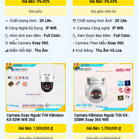
Giá Bán: 5%-35%
Giá Bán: 5%-35%
Giá gốc:
Giá gốc: liên hệ
🔅 Chất lượng hình :
2K Lite .
🦉 Chất lượng hình Ảnh :
2K Lite .
®️ Công Nghệ Sử Dụng :
IP Wifi.
⚜️ Camera Công nghệ :
IP Wifi.
🌜 Hình ảnh ban đêm :
Full Color
🌜 Xem Được Ban Đêm :
Full Color
30m Hồng Ngoại SMD.
30m Có Màu Ban Ðêm.
♊ Mẫu Camera
Xoay 360.
↕️ Camera Theo Mẫu
Xoay 360.
️🛃 Điểm Nỗi Bật :
Thu Âm.
️₤ Khả Năng :
Thu Âm Và Loa.
2698
3740
Camera Xoay Ngoài Trời KBvision
Camera KBvision Ngoài Trời KX-
KX-S3W Wifi 360
S5BW Xoay 360 Wifi
Giá Bán: 1,500,000 ₫
Giá Bán: 1,700,000 ₫
Giá gốc: 1,800,000 ₫
Giá gốc: 1,900,000 ₫