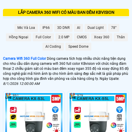
LẮP CAMERA 360 WIFI CÓ MÀU BAN ĐÊM KBVISION
Mic Và Loa
IP66
3D DNR
AI
Dual Light
78°
Hồng Ngoại
Full Color
2.0 MP
CMOS
Xoay 360
Thân
AI Coding
Speed Dome
Camera WIfi 360 Full Color
Dòng camera tích hợp nhiều chức năng tiện dụng
cho nhu cầu dân dụng camera wifi 360 full color KBvision với chức năng đàm
thoại 2 chiều giám sát có màu ban đêm xoay ngan 355 độ và xoay đứng 85 độ
công nghệ giải mã hình ảnh Ip cho hình ảnh sáng đẹp sắc nét là giải pháp phù
hợp cho công trình gia đình văn phòng va cửa hàng công ty. Ngày Upate:
8/1/2026 12:00:00 AM
861
979