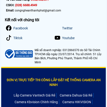
(028) 6688.4949
CSKH:
Email:
congngheanthanhphat@gmail.com
Kết nối với chúng tôi
Facebook
Twitter
Tiktok
Youtube
Mã số doanh nghiệp: 0312866570 do Sở Tài Chính
TP.HCM cấp ngày 23/07/2014. Trụ sở chính: 51 Lũy
Bán Bích, Phường Phú Thạnh, Thành Phố Hồ Chí
Minh
ĐƠN VỊ TRỰC TIẾP THI CÔNG LẮP ĐẶT HỆ THỐNG CAMERA AN
NINH
Lắp Camera Vantech Giá Rẻ
Camera Dahua Giá Rẻ
Camera Kbvision Chính Hãng
Camera HIKVISION