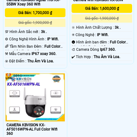
S5BW Xoay 360 Wifi
Giá Bán: 1,600,000 ₫
Giá Bán: 1,700,000 ₫
Giá gốc: 1,900,000 ₫
Giá gốc: 1,900,000 ₫
🔆 Hình Ành Chất Lượng :
3k .
💯 Hình Ảnh Sắc nét :
3k .
✳️ Công Nghệ :
IP Wifi.
⚙ Công Nghệ Hình Ảnh :
IP Wifi.
🌚 Hình ảnh ban đêm :
Full Color
🌈 Tầm Nhìn Ban Đêm :
Full Color
30m Có Màu Ban Ðêm.
🎨 Camera Dòng
Ip67 360.
30m Có Màu Ban Ðêm.
⚒ Mẫu Camera
IP67 xoay 360.
️✔️ Tích Hợp :
Thu Âm Và Loa.
️☣️ Đặt Điểm :
Thu Âm Và Loa.
3814
CAMERA KBVISION KX-
AF5016WPN-AL Full Color Wifi
360