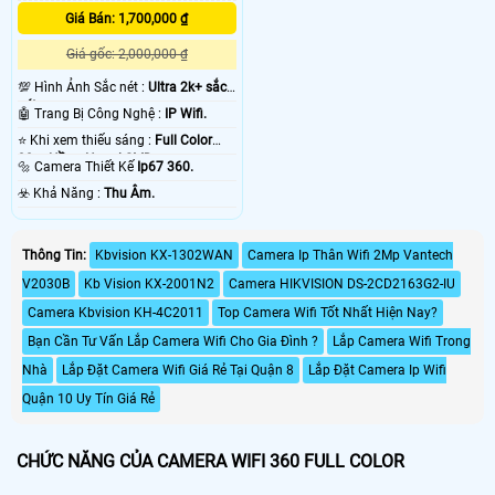
Giá Bán: 1,700,000 ₫
Giá gốc: 2,000,000 ₫
💯 Hình Ảnh Sắc nét :
Ultra 2k+ sắc
nét .
🤖️ Trang Bị Công Nghệ :
IP Wifi.
⭐ Khi xem thiếu sáng :
Full Color
30m Hồng Ngoại SMD.
🔩 Camera Thiết Kế
Ip67 360.
️☣️ Khả Năng :
Thu Âm.
Thông Tin:
Kbvision KX-1302WAN
Camera Ip Thân Wifi 2Mp Vantech
V2030B
Kb Vision KX-2001N2
Camera HIKVISION DS-2CD2163G2-IU
Camera Kbvision KH-4C2011
Top Camera Wifi Tốt Nhất Hiện Nay?
Bạn Cần Tư Vấn Lắp Camera Wifi Cho Gia Đình ?
Lắp Camera Wifi Trong
Nhà
Lắp Đặt Camera Wifi Giá Rẻ Tại Quận 8
Lắp Đặt Camera Ip Wifi
Quận 10 Uy Tín Giá Rẻ
CHỨC NĂNG CỦA CAMERA WIFI 360 FULL COLOR