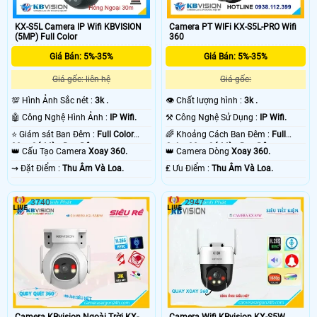
KX-S5L Camera IP Wifi KBVISION
Camera PT WIFi KX-S5L-PRO Wifi
(5MP) Full Color
360
Giá Bán: 5%-35%
Giá Bán: 5%-35%
Giá gốc: liên hệ
Giá gốc:
💯 Hình Ảnh Sắc nét :
3k .
👁 Chất lượng hình :
3k .
🤖️ Công Nghệ Hình Ảnh :
IP Wifi.
⚒ Công Nghệ Sử Dụng :
IP Wifi.
⭐ Giám sát Ban Đêm :
Full Color
🌈 Khoảng Cách Ban Đêm :
Full
30m Có Màu Ban Ðêm.
Color 30m Có Màu Ban Ðêm.
👑 Cấu Tạo Camera
Xoay 360.
👑 Camera Dòng
Xoay 360.
️⇝ Đặt Điểm :
Thu Âm Và Loa.
️₤ Ưu Điểm :
Thu Âm Và Loa.
3740
2947
Camera KBvision Ngoài Trời KX-
Camera Wifi KBvision KX-S5W