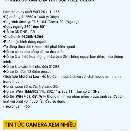
Camera quay quét WiFi 2K+ - H.265
•Độ phân giải 2560 × 1440 @ 30fps
•Ống kính 4mm@ F1.6, 104°(Chéo), 89° (Ngang)
•Quay ngang 350°, dọc 80°
•Hỗ trợ 3D DNR , ICR
•Chuấn nén H.265/H.264
•Phát hiện hình dáng người
•Tự động theo dõi + zoom khi phát hiện người
•Hỗ trợ cảnh báo bằng còi và đèn chớp
•Hỗ trợ 3 chế độ hoạt động:
màu ban đêm
, hồng ngoại ban đêm, màu thông
minh
•Hỗ trợ khe cắm thẻ nhớ đến 512GB
•Hỗ trợ lên đến 12 điểm preset
•
Tích hợp Micro và Loa
- Hỗ trợ đàm thoại 2 chiều với chất lượng âm thanh
trung thực
•Hồng ngoại 30m, đèn trợ sáng 20m
•Hỗ trợ WiFi , IEEE802.11b, 802.11g, 802.11n , tần số 2.4GHz
•
Hỗ trợ WiFi + cài đặt WiFi
thông minh với phần mềm - quá trình cài đặt chỉ
mất vài phút với người lần đầu sử dụng
•Tiêu chuẩn IP65
TIN TỨC CAMERA XEM NHIỀU