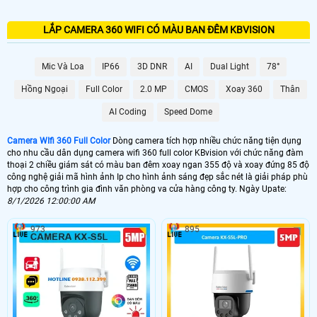
LẮP CAMERA 360 WIFI CÓ MÀU BAN ĐÊM KBVISION
Mic Và Loa
IP66
3D DNR
AI
Dual Light
78°
Hồng Ngoại
Full Color
2.0 MP
CMOS
Xoay 360
Thân
AI Coding
Speed Dome
Camera WIfi 360 Full Color
Dòng camera tích hợp nhiều chức năng tiện dụng
cho nhu cầu dân dụng camera wifi 360 full color KBvision với chức năng đàm
thoại 2 chiều giám sát có màu ban đêm xoay ngan 355 độ và xoay đứng 85 độ
công nghệ giải mã hình ảnh Ip cho hình ảnh sáng đẹp sắc nét là giải pháp phù
hợp cho công trình gia đình văn phòng va cửa hàng công ty. Ngày Upate:
8/1/2026 12:00:00 AM
973
895