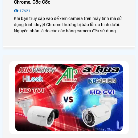
Chrome, Cốc Cốc
17621
Khi bạn truy cập vào để xem camera trên máy tính mà sử
dụng trình duyệt Chrome thường bị báo lỗi do hình dưới.
Nguyên nhân là do các các hãng camera đều sử dụng
NPAPI do Netscape, nhưng Google đã ngừng hỗ trợ
NPAPI. Nên không thể truy cập theo cách thông thường
được ,nên giờ camera An Thành Phát sẽ cùng mọi người
tìm hiểu về cách để có thể truy cập vào được giao diện
xem và cài đặt của camera.