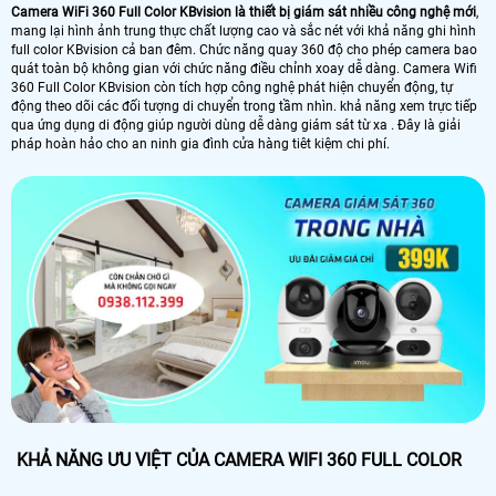
Camera WiFi 360 Full Color KBvision là thiết bị giám sát nhiều công nghệ mới
,
mang lại hình ảnh trung thực chất lượng cao và sắc nét với khả năng ghi hình
full color KBvision cả ban đêm. Chức năng quay 360 độ cho phép camera bao
quát toàn bộ không gian với chức năng điều chỉnh xoay dễ dàng. Camera Wifi
360 Full Color KBvision còn tích hợp công nghệ phát hiện chuyển động, tự
động theo dõi các đối tượng di chuyển trong tầm nhìn. khả năng xem trực tiếp
qua ứng dụng di động giúp người dùng dễ dàng giám sát từ xa . Đây là giải
pháp hoàn hảo cho an ninh gia đình cửa hàng tiêt kiệm chi phí.
KHẢ NĂNG ƯU VIỆT CỦA CAMERA WIFI 360 FULL COLOR