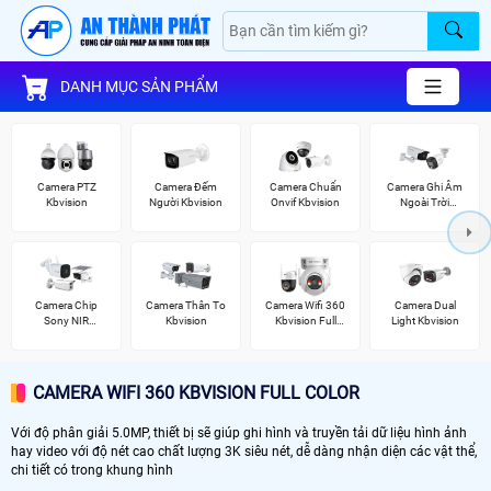
DANH MỤC SẢN PHẨM
Camera PTZ
Camera Đếm
Camera Chuẩn
Camera Ghi Âm
Kbvision
Người Kbvision
Onvif Kbvision
Ngoài Trời
Kbvision
Camera Chip
Camera Thân To
Camera Wifi 360
Camera Dual
Sony NIR
Kbvision
Kbvision Full
Light Kbvision
KBvision
Color
CAMERA WIFI 360 KBVISION FULL COLOR
Với độ phân giải 5.0MP, thiết bị sẽ giúp ghi hình và truyền tải dữ liệu hình ảnh
hay video với độ nét cao chất lượng 3K siêu nét, dễ dàng nhận diện các vật thể,
chi tiết có trong khung hình