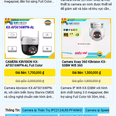
Camera KX-AF2016WPN-AL là một
megapixel, đèn trợ sáng Full Color
thiết bị camera an ninh được thiết kế
30m, khả năng xoay 360 độ, thu âm
để giám sát và bảo vệ khu vực cần
và âm thanh. .
được quan sát. KX-AF2016WPN-AL
được trang bị với các tính năng
3814
4127
nâng cao như cảm biến chuyển
động, hồng ngoại và chống ngược
sáng giúp cải thiện khả năng quan
sát vào ban đêm hoặc trong môi
trường ánh sáng yếu.
CAMERA KBVISION KX-
Camera Xoay 360 KBvision KX-
AF5016WPN-AL Full Color
S3BW Wifi 360
Giá Bán: 1,700,000 ₫
Giá Bán: 1,500,000 ₫
Giá gốc: 2,000,000 ₫
Giá gốc: 1,800,000 ₫
Camera kbvision KX-AF5016WPN-
Camera IP Wifi KX-S3BW với hình
AL với cảm biến Sony Starvis CMOS
ảnh chất lượng 3.0 megapixel, đèn
và công nghệ chuẩn nén hình ảnh
trợ sáng Full Color tới 30m, khả
H265+ giúp hình ảnh được chi tiết
năng quay quét 360 cùng chuẩn
sắc nét và sống động . Camera
chống nước IP67 giúp camera hoạt
được hỗ trợ đèn Led trợ sáng thông
động và thu được hình ảnh ổn định
Thông Tin:
Camera Ip Thân Trụ IPC2124LR3-PF40M-D
Camera Ip Speed
minh đến 30m và chuẩn chống bụi,
mà không bị ảnh hưởng bởi yếu tố