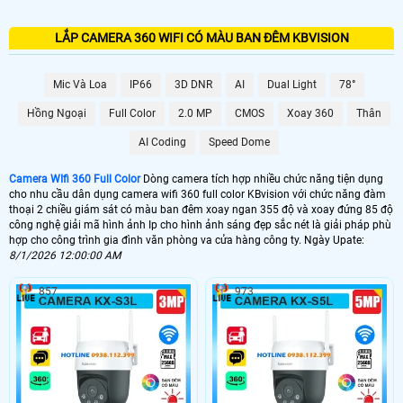
LẮP CAMERA 360 WIFI CÓ MÀU BAN ĐÊM KBVISION
Mic Và Loa
IP66
3D DNR
AI
Dual Light
78°
Hồng Ngoại
Full Color
2.0 MP
CMOS
Xoay 360
Thân
AI Coding
Speed Dome
Camera WIfi 360 Full Color
Dòng camera tích hợp nhiều chức năng tiện dụng
cho nhu cầu dân dụng camera wifi 360 full color KBvision với chức năng đàm
thoại 2 chiều giám sát có màu ban đêm xoay ngan 355 độ và xoay đứng 85 độ
công nghệ giải mã hình ảnh Ip cho hình ảnh sáng đẹp sắc nét là giải pháp phù
hợp cho công trình gia đình văn phòng va cửa hàng công ty. Ngày Upate:
8/1/2026 12:00:00 AM
857
973