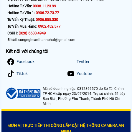
0938.11.23.99
Hotline Tư Vấn:
0906.72.73.77
Hotline Tư Vấn 1:
0906.855.330
Tư Vấn Kỹ Thuật:
0902.452.577
Tư Vấn Mua Hàng:
(028) 6688.4949
CSKH:
Email:
congngheanthanhphat@gmail.com
Kết nối với chúng tôi
Facebook
Twitter
Tiktok
Youtube
Mã số doanh nghiệp: 0312866570 do Sở Tài Chính
TP.HCM cấp ngày 23/07/2014. Trụ sở chính: 51 Lũy
Bán Bích, Phường Phú Thạnh, Thành Phố Hồ Chí
Minh
ĐƠN VỊ TRỰC TIẾP THI CÔNG LẮP ĐẶT HỆ THỐNG CAMERA AN
NINH