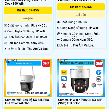
Camera Quay Xoay KX-S8L-PRO
Camera PT WIFi KX-S5L-PRO
Xoay 360 Wifi
Giá Bán: 5%-35%
Giá Bán: 5%-35%
Giá gốc:
Giá gốc:
👁 Chất lượng hình :
3k .
🦉 Chất lượng hình :
Ultra 4k 👍🏾 .
⚒ Công Nghệ Sử Dụng :
IP Wifi.
⚛️ Công Nghệ Sử Dụng :
IP Wifi.
🌈 Khoảng Cách Ban Đêm :
Full
🌙 Hình ảnh ban đêm :
Full Color
Color 30m Có Màu Ban Ðêm.
👑 Camera Dòng
Xoay 360.
30m Có Màu Ban Ðêm.
🎨 Cấu Tạo Camera
Xoay 360.
️₤ Ưu Điểm :
Thu Âm Và Loa.
️🔈 Điểm Nỗi Bật :
Thu Âm Và Loa.
1001
870
Camera WIFi 360 Độ KX-S3L-PRO
Camera IP Wifi KBVISION KX-S3P
Full Color Wifi 360
(3MP) Full Color