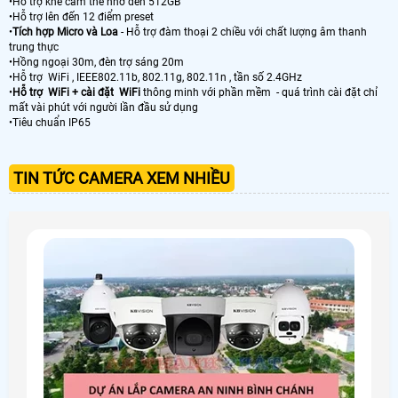
•Hỗ trợ khe cắm thẻ nhớ đến 512GB
•Hỗ trợ lên đến 12 điểm preset
•
Tích hợp Micro và Loa
- Hỗ trợ đàm thoại 2 chiều với chất lượng âm thanh
trung thực
•Hồng ngoại 30m, đèn trợ sáng 20m
•Hỗ trợ WiFi , IEEE802.11b, 802.11g, 802.11n , tần số 2.4GHz
•
Hỗ trợ WiFi + cài đặt WiFi
thông minh với phần mềm - quá trình cài đặt chỉ
mất vài phút với người lần đầu sử dụng
•Tiêu chuẩn IP65
TIN TỨC CAMERA XEM NHIỀU