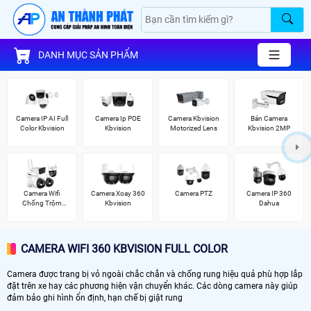
DANH MỤC SẢN PHẨM
Camera IP AI Full
Camera Ip POE
Camera Kbvision
Bán Camera
Color Kbvision
Kbvision
Motorized Lens
Kbvision 2MP
Camera Wifi
Camera Xoay 360
Camera PTZ
Camera IP 360
Chống Trộm
Kbvision
Dahua
Kbvision
CAMERA WIFI 360 KBVISION FULL COLOR
Camera được trang bị vỏ ngoài chắc chắn và chống rung hiệu quả phù hợp lắp
đặt trên xe hay các phương hiện vận chuyển khác. Các dòng camera này giúp
đảm bảo ghi hình ổn định, hạn chế bị giật rung