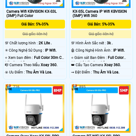
Camera Wifi KBVISION KX-S3L
KX-S5L Camera IP Wifi KBVISION
(3MP) Full Color
(5MP) Wifi 360
Giá Bán: 5%-35%
Giá Bán: 5%-35%
Giá gốc: liên hệ
Giá gốc: liên hệ
💯 Chất lượng hình :
2K Lite .
💯 Hình Ảnh Sắc nét :
3k .
✳️ Công Nghệ Sử Dụng :
IP Wifi.
🤖️ Công Nghệ Hình Ảnh :
IP Wifi.
⭐ Xem ban đêm :
Full Color 30m Có
⭐ Giám sát Ban Đêm :
Full Color
Màu Ban Ðêm.
30m Có Màu Ban Ðêm.
🎼️ Camera Theo Mẫu
Xoay 360.
👑 Cấu Tạo Camera
Xoay 360.
️☣️ Ưu Điểm :
Thu Âm Và Loa.
️⇝ Đặt Điểm :
Thu Âm Và Loa.
716
895