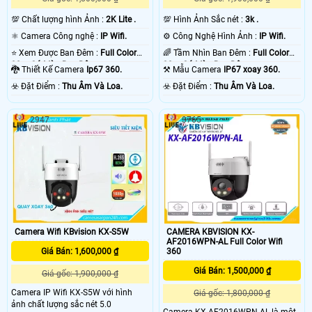
💯 Chất lượng hình Ảnh :
2K Lite .
💯 Hình Ảnh Sắc nét :
3k .
⚛️ Camera Công nghệ :
IP Wifi.
⚙ Công Nghệ Hình Ảnh :
IP Wifi.
⭐ Xem Được Ban Đêm :
Full Color
🌈 Tầm Nhìn Ban Đêm :
Full Color
30m Có Màu Ban Ðêm.
30m Có Màu Ban Ðêm.
🐉️ Thiết Kế Camera
Ip67 360.
⚒ Mẫu Camera
IP67 xoay 360.
️☣️ Đặt Điểm :
Thu Âm Và Loa.
️☣️ Đặt Điểm :
Thu Âm Và Loa.
2947
3765
Camera Wifi KBvision KX-S5W
CAMERA KBVISION KX-
AF2016WPN-AL Full Color Wifi
Giá Bán: 1,600,000 ₫
360
Giá Bán: 1,500,000 ₫
Giá gốc: 1,900,000 ₫
Camera IP Wifi KX-S5W với hình
Giá gốc: 1,800,000 ₫
ảnh chất lượng sắc nét 5.0