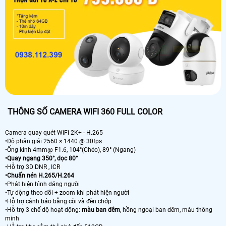
THÔNG SỐ CAMERA WIFI 360 FULL COLOR
Camera quay quét WiFi 2K+ - H.265
•Độ phân giải 2560 × 1440 @ 30fps
•Ống kính 4mm@ F1.6, 104°(Chéo), 89° (Ngang)
•Quay ngang 350°, dọc 80°
•Hỗ trợ 3D DNR , ICR
•Chuấn nén H.265/H.264
•Phát hiện hình dáng người
•Tự động theo dõi + zoom khi phát hiện người
•Hỗ trợ cảnh báo bằng còi và đèn chớp
•Hỗ trợ 3 chế độ hoạt động:
màu ban đêm
, hồng ngoại ban đêm, màu thông
minh