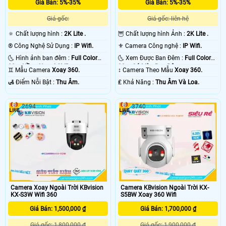
Giá Bán: 5%-35%
Giá Bán: 5%-35%
Giá gốc:
Giá gốc: liên hệ
🔅 Chất lượng hình :
2K Lite .
🦉 Chất lượng hình Ảnh :
2K Lite .
®️ Công Nghệ Sử Dụng :
IP Wifi.
⚜️ Camera Công nghệ :
IP Wifi.
🌜 Hình ảnh ban đêm :
Full Color
🌜 Xem Được Ban Đêm :
Full Color
30m Hồng Ngoại SMD.
30m Có Màu Ban Ðêm.
♊ Mẫu Camera
Xoay 360.
↕️ Camera Theo Mẫu
Xoay 360.
️🛃 Điểm Nỗi Bật :
Thu Âm.
️₤ Khả Năng :
Thu Âm Và Loa.
2694
3740
Camera Xoay Ngoài Trời KBvision
Camera KBvision Ngoài Trời KX-
KX-S3W Wifi 360
S5BW Xoay 360 Wifi
Giá Bán: 1,500,000 ₫
Giá Bán: 1,700,000 ₫
Giá gốc: 1,800,000 ₫
Giá gốc: 1,900,000 ₫