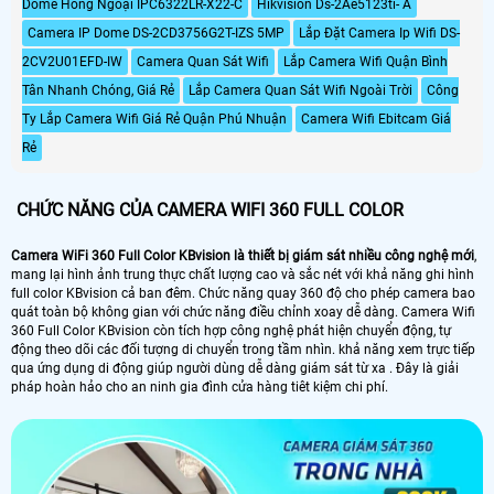
Dome Hồng Ngoại IPC6322LR-X22-C
Hikvision Ds-2Ae5123ti- A
nước IP66 thích hợp để gắn trong
thời tiết cũng như ánh sáng.
nhà hoặc ngoài trời.
Camera IP Dome DS-2CD3756G2T-IZS 5MP
Lắp Đặt Camera Ip Wifi DS-
2CV2U01EFD-IW
Camera Quan Sát Wifi
Lắp Camera Wifi Quận Bình
Tân Nhanh Chóng, Giá Rẻ
Lắp Camera Quan Sát Wifi Ngoài Trời
Công
Ty Lắp Camera Wifi Giá Rẻ Quận Phú Nhuận
Camera Wifi Ebitcam Giá
Rẻ
CHỨC NĂNG CỦA CAMERA WIFI 360 FULL COLOR
Camera WiFi 360 Full Color KBvision là thiết bị giám sát nhiều công nghệ mới
,
mang lại hình ảnh trung thực chất lượng cao và sắc nét với khả năng ghi hình
full color KBvision cả ban đêm. Chức năng quay 360 độ cho phép camera bao
quát toàn bộ không gian với chức năng điều chỉnh xoay dễ dàng. Camera Wifi
360 Full Color KBvision còn tích hợp công nghệ phát hiện chuyển động, tự
động theo dõi các đối tượng di chuyển trong tầm nhìn. khả năng xem trực tiếp
qua ứng dụng di động giúp người dùng dễ dàng giám sát từ xa . Đây là giải
pháp hoàn hảo cho an ninh gia đình cửa hàng tiêt kiệm chi phí.