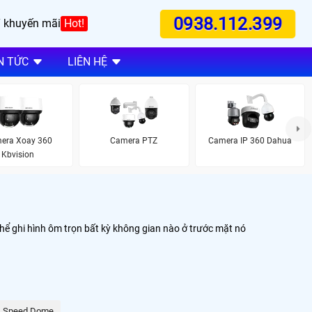
0938.112.399
 khuyến mãi
Hot!
N TỨC
LIÊN HỆ
era Xoay 360
Camera PTZ
Camera IP 360 Dahua
Kbvision
thể ghi hình ôm trọn bất kỳ không gian nào ở trước mặt nó
Speed Dome