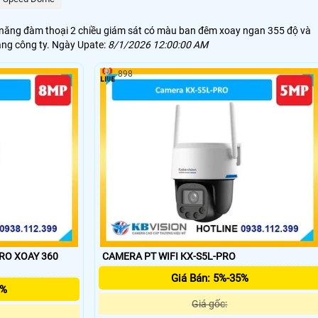
c năng đàm thoại 2 chiều giám sát có màu ban đêm xoay ngan 355 độ và
àng công ty. Ngày Upate:
8/1/2026 12:00:00 AM
898
 360
CAMERA PT WIFI KX-S5L-PRO
Giá Bán: 5%-35%
5%
Giá gốc: