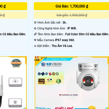
00 ₫
Giá Bán: 1,700,000 ₫
0 ₫
Giá gốc: 1,900,000 ₫
💯 Hình Ảnh Sắc nét :
3k .
⚙ Công Nghệ Hình Ảnh :
IP Wifi.
0m Có Màu Ban Ðêm.
🌈 Tầm Nhìn Ban Đêm :
Full Color 30m Có Màu Ban Ðêm.
⚒ Mẫu Camera
IP67 xoay 360.
️☣️ Đặt Điểm :
Thu Âm Và Loa.
4133