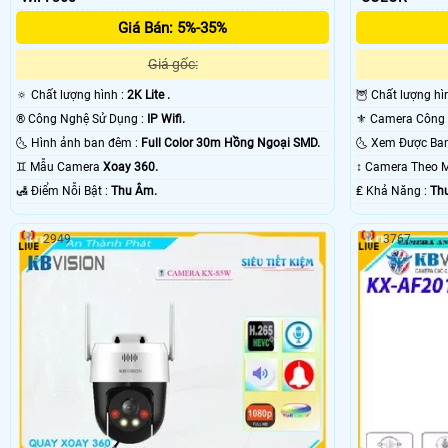
Giá Bán: 5%-35%
Giá gốc:
🔅 Chất lượng hình :
2K Lite .
🦉 Chất lượng h
®️ Công Nghệ Sử Dụng :
IP Wifi.
🌜 Hình ảnh ban đêm :
Full Color 30m Hồng Ngoại SMD.
♊ Mẫu Camera
Xoay 360.
↕️ Camera Theo
️🛃 Điểm Nỗi Bật :
Thu Âm.
️₤ Khả Năng :
Th
2949
3767