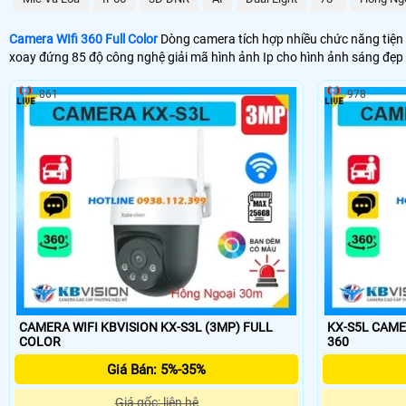
Camera WIfi 360 Full Color
Dòng camera tích hợp nhiều chức năng tiện 
xoay đứng 85 độ công nghệ giải mã hình ảnh Ip cho hình ảnh sáng đẹp 
861
978
CAMERA WIFI KBVISION KX-S3L (3MP) FULL
KX-S5L CAMERA
COLOR
360
Giá Bán: 5%-35%
Giá gốc: liên hệ