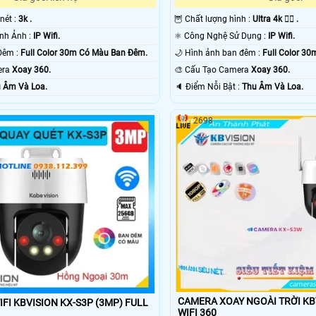
 nét :
3k .
🦉 Chất lượng hình :
Ultra 4k 👍🏾 .
🤖️ Công Nghệ Hình Ảnh :
IP Wifi.
⚛️ Công Nghệ Sử Dụng :
IP Wifi.
⭐ Giám sát Ban Đêm :
Full Color 30m Có Màu Ban Ðêm.
🌙 Hình ảnh ban đêm :
Full Color 3
era
Xoay 360.
🎨 Cấu Tạo Camera
Xoay 360.
 Âm Và Loa.
️🔈 Điểm Nỗi Bật :
Thu Âm Và Loa.
2698
CAMERA XOAY NGOÀI TRỜI KB
FI KBVISION KX-S3P (3MP) FULL
WIFI 360