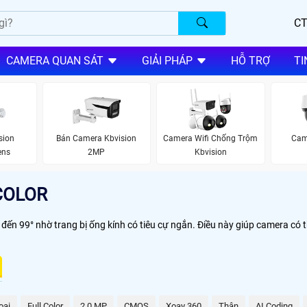
CT
CAMERA QUAN SÁT
GIẢI PHÁP
HỖ TRỢ
TI
sion
Bán Camera Kbvision
Camera Wifi Chống Trộm
Cam
ens
2MP
Kbvision
COLOR
 đến 99° nhờ trang bị ống kính có tiêu cự ngắn. Điều này giúp camera có 
oại
Full Color
2.0 MP
CMOS
Xoay 360
Thân
AI Coding