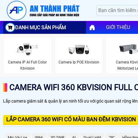
GIỚI THIỆU
DANH MỤC SẢN PHẨM
Camera IP AI Full Color
Camera Ip POE Kbvision
Camera Kbvi
Kbvision
Motorized L
CAMERA WIFI 360 KBVISION FULL 
Lắp camera giám sát & quản lý an ninh tối ưu với góc quan sát rộng lên
LẮP CAMERA 360 WIFI CÓ MÀU BAN ĐÊM KBVISION
Mic Và Loa
IP66
3D DNR
AI
Dual Light
78°
Hồng Ng