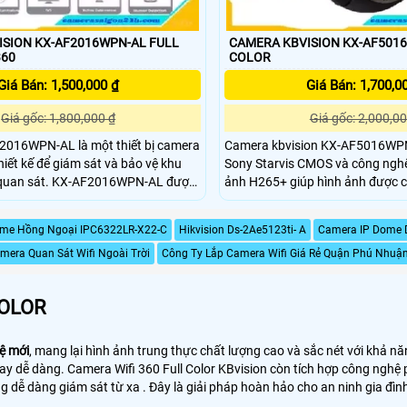
ION KX-AF2016WPN-AL FULL
CAMERA KBVISION KX-AF501
360
COLOR
Giá Bán: 1,500,000 ₫
Giá Bán: 1,700,0
Giá gốc: 1,800,000 ₫
Giá gốc: 2,000,00
016WPN-AL là một thiết bị camera
Camera kbvision KX-AF5016WPN
hiết kế để giám sát và bảo vệ khu
Sony Starvis CMOS và công ngh
AF2016WPN-AL được
ảnh H265+ giúp hình ảnh được chi
ác tính năng nâng cao như cảm biến
sống động . Camera được hỗ trợ đèn Led trợ sáng
hồng ngoại và chống ngược sáng
thông minh đến 30m và chuẩn c
me Hồng Ngoại IPC6322LR-X22-C
Hikvision Ds-2Ae5123ti- A
Camera IP Dome 
 khả năng quan sát vào ban đêm
IP66 thích hợp để gắn trong nhà 
 trường ánh sáng yếu.
mera Quan Sát Wifi Ngoài Trời
Công Ty Lắp Camera Wifi Giá Rẻ Quận Phú Nhuậ
COLOR
hệ mới
, mang lại hình ảnh trung thực chất lượng cao và sắc nét với khả n
y dễ dàng. Camera Wifi 360 Full Color KBvision còn tích hợp công nghệ p
dễ dàng giám sát từ xa . Đây là giải pháp hoàn hảo cho an ninh gia đình 