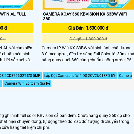
6WPN-AL FULL
CAMERA XOAY 360 KBVISION KX-S3BW WIFI
360
00 ₫
Giá Bán: 1,500,000 ₫
0 ₫
Giá gốc: 1,800,000 ₫
-AL với cảm biến
Camera IP Wifi KX-S3BW với hình ảnh chất lượng
ệ chuẩn nén hình
3.0 megapixel, đèn trợ sáng Full Color tới 30m, kh
 tiết sắc nét và
năng quay quét 360 cùng chuẩn chống nước IP67
giúp camera hoạt động và thu được hình ảnh ổn
hống bụi, nước
định mà không bị ảnh hưởng bởi yếu tố thời tiết
DS-2CD3756G2T-IZS 5MP
Lắp Đặt Camera Ip Wifi DS-2CV2U01EFD-IW
Camera
hoặc ngoài trời.
cũng như ánh sáng.
n
Camera Wifi Ebitcam Giá Rẻ
ăng ghi hình full color KBvision cả ban đêm. Chức năng quay 360 độ cho
hát hiện chuyển động, tự động theo dõi các đối tượng di chuyển trong
cửa hàng tiêt kiệm chi phí.