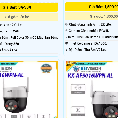
Giá Bán: 1,500,0
Giá Bán: 5%-35%
Giá gốc: 1,800,00
Giá gốc: liên hệ
💯 Chất lượng hình Ảnh :
2K Lite .
ình Ảnh :
2K Lite .
⚛️ Camera Công nghệ :
IP Wifi.
⚜️ Camera Công nghệ :
IP Wifi.
⭐ Xem Được Ban Đêm :
Full Color 3
🌜 Xem Được Ban Đêm :
Full Color 30m Có Màu Ban Ðêm.
🐉️ Thiết Kế Camera
Ip67 360.
 Mẫu
Xoay 360.
️☣️ Đặt Điểm :
Thu Âm Và Loa.
u Âm Và Loa.
3814