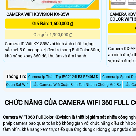
CAMERA WIFI KBVISION KX-S5W
CAMERA KBVIS
COLOR WIFI 
Giá Bán: 1,600,000 ₫
Giá gốc: 1,900,000 ₫
Camera IP Wifi KX-S5W với hình ảnh chất lượng
Camera KX-AF2
sắc nét 5.0 megapixel, đèn trợ sáng Full Color 30m,
an ninh được t
khả năng xoay 360 độ, thu âm và âm thanh. .
vực cần được quan sát. KX-
trang bị với c
chuyển động, 
Thông Tin:
Camera Ip Thân Trụ IPC2124LR3-PF40M-D
Camera Ip Speed Do
giúp cải thiện
Quan Sát Wifi
Lắp Camera Wifi Quận Bình Tân Nhanh Chóng, Giá Rẻ
hoặc trong môi
Lắp Ca
CHỨC NĂNG CỦA CAMERA WIFI 360 FULL 
Camera WiFi 360 Full Color KBvision là thiết bị giám sát nhiều công ng
phép camera bao quát toàn bộ không gian với chức năng điều chỉnh xoa
tầm nhìn. khả năng xem trực tiếp qua ứng dụng di động giúp người dùng 