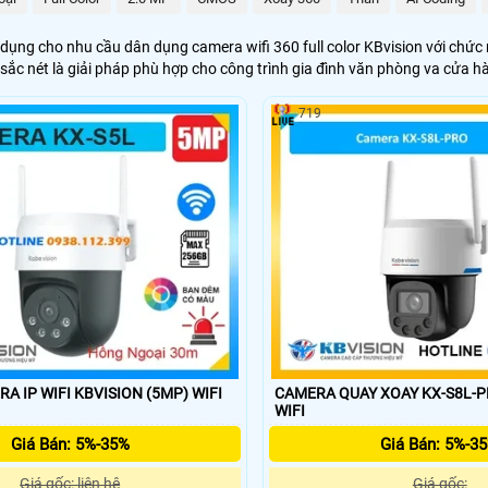
dụng cho nhu cầu dân dụng camera wifi 360 full color KBvision với chứ
sắc nét là giải pháp phù hợp cho công trình gia đình văn phòng va cửa h
719
 IP WIFI KBVISION (5MP) WIFI
CAMERA QUAY XOAY KX-S8L-PRO XOAY
WIFI
Giá Bán: 5%-35%
Giá Bán: 5%-3
Giá gốc: liên hệ
Giá gốc: