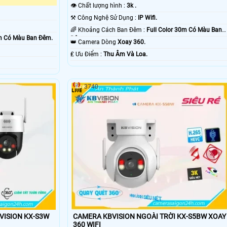
👁 Chất lượng hình :
3k .
⚒ Công Nghệ Sử Dụng :
IP Wifi.
🌈 Khoảng Cách Ban Đêm :
Full Color 30m Có Màu Ban
0m Có Màu Ban Ðêm.
Ðêm.
👑 Camera Dòng
Xoay 360.
️₤ Ưu Điểm :
Thu Âm Và Loa.
3740
VISION KX-S3W
CAMERA KBVISION NGOÀI TRỜI KX-S5BW XOAY
360 WIFI