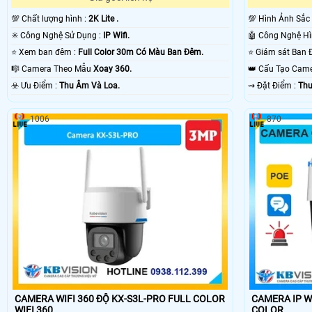
💯 Chất lượng hình :
2K Lite .
💯 Hình Ảnh Sắc
✳️ Công Nghệ Sử Dụng :
IP Wifi.
⭐ Xem ban đêm :
Full Color 30m Có Màu Ban Ðêm.
🎼️ Camera Theo Mẫu
Xoay 360.
👑 Cấu Tạo Cam
️☣️ Ưu Điểm :
Thu Âm Và Loa.
️⇝ Đặt Điểm :
Thu
1006
870
CAMERA WIFI 360 ĐỘ KX-S3L-PRO FULL COLOR
CAMERA IP WI
WIFI 360
COLOR