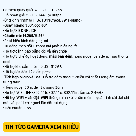
Camera quay quét WiFi 2K+ - H.265
•Độ phân giải 2560 × 1440 @ 30fps
•Ống kính 4mm@ F1.6, 104°(Chéo), 89° (Ngang)
•Quay ngang 350°, dọc 80°
•Hỗ trợ 3D DNR , ICR
•Chuấn nén H.265/H.264
•Phát hiện hình dáng người
•Tự động theo dõi + zoom khi phát hiện người
•Hỗ trợ cảnh báo bằng còi và đèn chớp
•Hỗ trợ 3 chế độ hoạt động:
màu ban đêm
, hồng ngoại ban đêm, màu thông
minh
•Hỗ trợ khe cắm thẻ nhớ đến 512GB
•Hỗ trợ lên đến 12 điểm preset
•
Tích hợp Micro và Loa
- Hỗ trợ đàm thoại 2 chiều với chất lượng âm thanh
trung thực
•Hồng ngoại 30m, đèn trợ sáng 20m
•Hỗ trợ WiFi , IEEE802.11b, 802.11g, 802.11n , tần số 2.4GHz
•
Hỗ trợ WiFi + cài đặt WiFi
thông minh với phần mềm - quá trình cài đặt chỉ
mất vài phút với người lần đầu sử dụng
•Tiêu chuẩn IP65
TIN TỨC CAMERA XEM NHIỀU