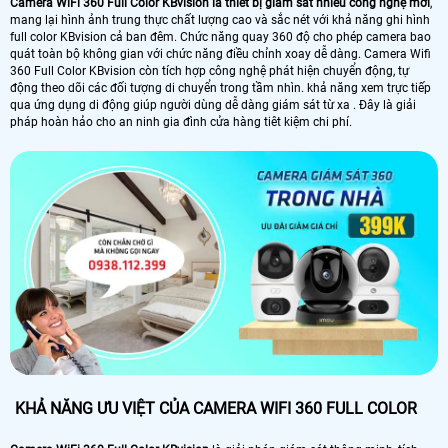
Camera WiFi 360 Full Color KBvision là thiết bị giám sát nhiều công nghệ mới
,
mang lại hình ảnh trung thực chất lượng cao và sắc nét với khả năng ghi hình
full color KBvision cả ban đêm. Chức năng quay 360 độ cho phép camera bao
quát toàn bộ không gian với chức năng điều chỉnh xoay dễ dàng. Camera Wifi
360 Full Color KBvision còn tích hợp công nghệ phát hiện chuyển động, tự
động theo dõi các đối tượng di chuyển trong tầm nhìn. khả năng xem trực tiếp
qua ứng dụng di động giúp người dùng dễ dàng giám sát từ xa . Đây là giải
pháp hoàn hảo cho an ninh gia đình cửa hàng tiêt kiệm chi phí.
KHẢ NĂNG ƯU VIỆT CỦA CAMERA WIFI 360 FULL COLOR