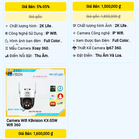
Giá Bán: 1,500,000 ₫
Giá Bán: 5%-35%
Giá gốc: 1,800,000 ₫
Giá gốc:
💯 Chất lượng hình Ảnh :
2K Lite .
🔅 Chất lượng hình :
2K Lite .
⚛️ Camera Công nghệ :
IP Wifi.
®️ Công Nghệ Sử Dụng :
IP Wifi.
⭐ Xem Được Ban Đêm :
Full Color
🌜 Hình ảnh ban đêm :
Full Color
30m Có Màu Ban Ðêm.
30m Hồng Ngoại SMD.
🐉️ Thiết Kế Camera
Ip67 360.
♊ Mẫu Camera
Xoay 360.
️☣️ Đặt Điểm :
Thu Âm Và Loa.
️🛃 Điểm Nỗi Bật :
Thu Âm.
2951
Camera Wifi KBvision KX-S5W
Wifi 360
Giá Bán: 1,600,000 ₫