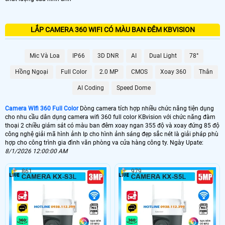
LẮP CAMERA 360 WIFI CÓ MÀU BAN ĐÊM KBVISION
Mic Và Loa
IP66
3D DNR
AI
Dual Light
78°
Hồng Ngoại
Full Color
2.0 MP
CMOS
Xoay 360
Thân
AI Coding
Speed Dome
Camera WIfi 360 Full Color
Dòng camera tích hợp nhiều chức năng tiện dụng
cho nhu cầu dân dụng camera wifi 360 full color KBvision với chức năng đàm
thoại 2 chiều giám sát có màu ban đêm xoay ngan 355 độ và xoay đứng 85 độ
công nghệ giải mã hình ảnh Ip cho hình ảnh sáng đẹp sắc nét là giải pháp phù
hợp cho công trình gia đình văn phòng va cửa hàng công ty. Ngày Upate:
8/1/2026 12:00:00 AM
861
979