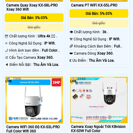
Camera Quay Xoay KX-S8L-PRO
Camera PT WIFi KX-S5L-PRO
Xoay 360 Wifi
Giá Bán: 5%-35%
Giá Bán: 5%-35%
Giá gốc:
Giá gốc:
👁 Chất lượng hình :
3k .
🦉 Chất lượng hình :
Ultra 4k 👍🏾 .
⚒ Công Nghệ Sử Dụng :
IP Wifi.
⚛️ Công Nghệ Sử Dụng :
IP Wifi.
🌈 Khoảng Cách Ban Đêm :
Full
🌙 Hình ảnh ban đêm :
Full Color
Color 30m Có Màu Ban Ðêm.
👑 Camera Dòng
Xoay 360.
30m Có Màu Ban Ðêm.
🎨 Cấu Tạo Camera
Xoay 360.
️₤ Ưu Điểm :
Thu Âm Và Loa.
️🔈 Điểm Nỗi Bật :
Thu Âm Và Loa.
1006
2698
Camera Xoay Ngoài Trời KBvision
Camera WIFi 360 Độ KX-S3L-PRO
KX-S3W Full Color
Full Color Wifi 360