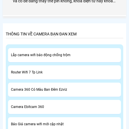
và có dễ dàng thay thế pin không, khóa điện tử hay khóa
từ bạn nên thay pin định kỳ
THÔNG TIN VỀ CAMERA BẠN ĐAN XEM
Lắp camera wifi báo động chống trộm
Router Wifi 7 Tp Link
Camera 360 Có Màu Ban Đêm Ezviz
Camera Ebitcam 360
Báo Giá camera wifi mới cập nhật