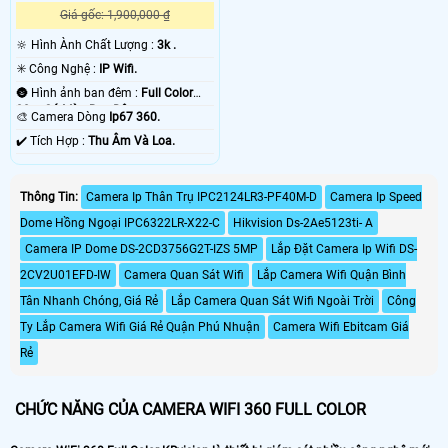
Giá gốc: 1,900,000 ₫
🔆 Hình Ành Chất Lượng :
3k .
✳️ Công Nghệ :
IP Wifi.
🌚 Hình ảnh ban đêm :
Full Color
30m Có Màu Ban Ðêm.
🎨 Camera Dòng
Ip67 360.
️✔️ Tích Hợp :
Thu Âm Và Loa.
Thông Tin:
Camera Ip Thân Trụ IPC2124LR3-PF40M-D
Camera Ip Speed
Dome Hồng Ngoại IPC6322LR-X22-C
Hikvision Ds-2Ae5123ti- A
Camera IP Dome DS-2CD3756G2T-IZS 5MP
Lắp Đặt Camera Ip Wifi DS-
2CV2U01EFD-IW
Camera Quan Sát Wifi
Lắp Camera Wifi Quận Bình
Tân Nhanh Chóng, Giá Rẻ
Lắp Camera Quan Sát Wifi Ngoài Trời
Công
Ty Lắp Camera Wifi Giá Rẻ Quận Phú Nhuận
Camera Wifi Ebitcam Giá
Rẻ
CHỨC NĂNG CỦA CAMERA WIFI 360 FULL COLOR