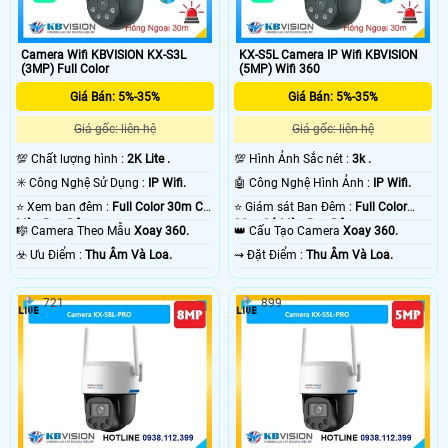
Camera Wifi KBVISION KX-S3L
KX-S5L Camera IP Wifi KBVISION
(3MP) Full Color
(5MP) Wifi 360
Giá Bán: 5%-35%
Giá Bán: 5%-35%
Giá gốc: liên hệ
Giá gốc: liên hệ
💯 Chất lượng hình :
2K Lite .
💯 Hình Ảnh Sắc nét :
3k .
✳️ Công Nghệ Sử Dụng :
IP Wifi.
🤖️ Công Nghệ Hình Ảnh :
IP Wifi.
⭐ Xem ban đêm :
Full Color 30m Có
⭐ Giám sát Ban Đêm :
Full Color
Màu Ban Ðêm.
30m Có Màu Ban Ðêm.
🎼️ Camera Theo Mẫu
Xoay 360.
👑 Cấu Tạo Camera
Xoay 360.
️☣️ Ưu Điểm :
Thu Âm Và Loa.
️⇝ Đặt Điểm :
Thu Âm Và Loa.
721
899