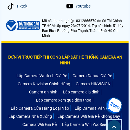
Tiktok
Youtube
Mã số doanh nghiệp: 0312866570 do Sở Tài Chính
TP.HCM cấp ngày 23/07/2014. Trụ sở chính: 51 Lũy
Bán Bích, Phường Phú Thạnh, Thành Phố Hồ Chí
Minh
ĐƠN VỊ TRỰC TIẾP THI CÔNG LẮP ĐẶT HỆ THỐNG CAMERA AN
NINH
Lắp Camera Vantech Giá Rẻ
Camera Dahua Giá Rẻ
Camera Kbvision Chính Hãng
Camera HIKVISION
Camera an ninh
Lắp camera gia đình
Lắp camera xem qua điện thoại
Lắp Camera Cửa Hàng Loại Nào
Lắp Camera Văn Phòng
Lắp Camera Nhà Xưởng
Lắp Camera Wifi Giá Rẻ Không Dây
Camera Wifi Giá Rẻ
Lắp Camera Wifi YooSee