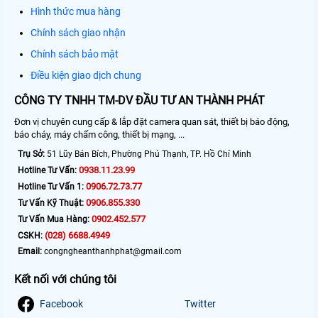
Hình thức mua hàng
Chính sách giao nhận
Chính sách bảo mật
Điều kiện giao dịch chung
CÔNG TY TNHH TM-DV ĐẦU TƯ AN THÀNH PHÁT
Đơn vị chuyên cung cấp & lắp đặt camera quan sát, thiết bị báo động,
báo cháy, máy chấm công, thiết bị mạng, ...
Trụ Sở:
51 Lũy Bán Bích, Phường Phú Thạnh, TP. Hồ Chí Minh
0938.11.23.99
Hotline Tư Vấn:
0906.72.73.77
Hotline Tư Vấn 1:
0906.855.330
Tư Vấn Kỹ Thuật:
0902.452.577
Tư Vấn Mua Hàng:
(028) 6688.4949
CSKH:
Email:
congngheanthanhphat@gmail.com
Kết nối với chúng tôi
Facebook
Twitter