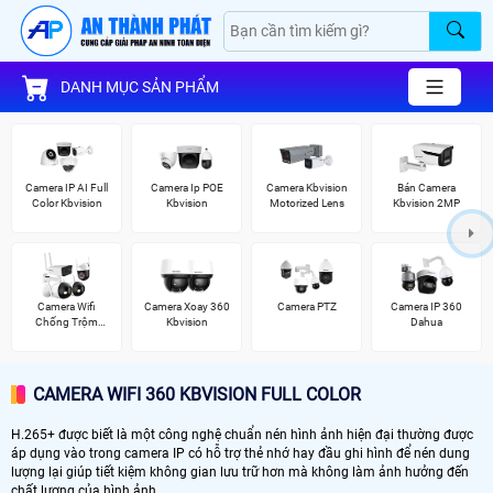
DANH MỤC SẢN PHẨM
Camera IP AI Full
Camera Ip POE
Camera Kbvision
Bán Camera
Color Kbvision
Kbvision
Motorized Lens
Kbvision 2MP
Camera Wifi
Camera Xoay 360
Camera PTZ
Camera IP 360
Chống Trộm
Kbvision
Dahua
Kbvision
CAMERA WIFI 360 KBVISION FULL COLOR
H.265+ được biết là một công nghệ chuẩn nén hình ảnh hiện đại thường được
áp dụng vào trong camera IP có hỗ trợ thẻ nhớ hay đầu ghi hình để nén dung
lượng lại giúp tiết kiệm không gian lưu trữ hơn mà không làm ảnh hưởng đến
chất lượng của hình ảnh