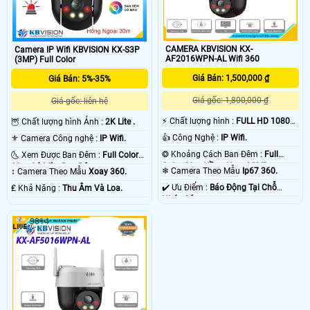
CAMERA KBVISION KX-
Camera IP Wifi KBVISION KX-S3P
AF2016WPN-AL Wifi 360
(3MP) Full Color
Giá Bán: 1,500,000 ₫
Giá Bán: 5%-35%
Giá gốc: 1,800,000 ₫
Giá gốc: liên hệ
️⚡ Chất lượng hình :
FULL HD 1080P
🦉 Chất lượng hình Ảnh :
2K Lite .
.
👍 Công Nghệ :
IP Wifi.
⚜️ Camera Công nghệ :
IP Wifi.
❂ Khoảng Cách Ban Đêm :
Full
🌜 Xem Được Ban Đêm :
Full Color
Color 30m Hồng Ngoại SMD.
30m Có Màu Ban Ðêm.
❄ Camera Theo Mẫu
Ip67 360.
↕️ Camera Theo Mẫu
Xoay 360.
️✔️ Ưu Điểm :
Báo Động Tại Chỗ
️₤ Khả Năng :
Thu Âm Và Loa.
Nháy Sáng.
3814