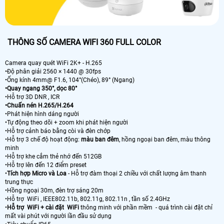
THÔNG SỐ CAMERA WIFI 360 FULL COLOR
Camera quay quét WiFi 2K+ - H.265
•Độ phân giải 2560 × 1440 @ 30fps
•Ống kính 4mm@ F1.6, 104°(Chéo), 89° (Ngang)
•Quay ngang 350°, dọc 80°
•Hỗ trợ 3D DNR , ICR
•Chuấn nén H.265/H.264
•Phát hiện hình dáng người
•Tự động theo dõi + zoom khi phát hiện người
•Hỗ trợ cảnh báo bằng còi và đèn chớp
•Hỗ trợ 3 chế độ hoạt động:
màu ban đêm
, hồng ngoại ban đêm, màu thông
minh
•Hỗ trợ khe cắm thẻ nhớ đến 512GB
•Hỗ trợ lên đến 12 điểm preset
•
Tích hợp Micro và Loa
- Hỗ trợ đàm thoại 2 chiều với chất lượng âm thanh
trung thực
•Hồng ngoại 30m, đèn trợ sáng 20m
•Hỗ trợ WiFi , IEEE802.11b, 802.11g, 802.11n , tần số 2.4GHz
•
Hỗ trợ WiFi + cài đặt WiFi
thông minh với phần mềm - quá trình cài đặt chỉ
mất vài phút với người lần đầu sử dụng