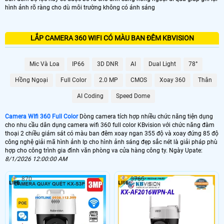
hình ảnh rõ ràng cho dù môi trường không có ánh sáng
LẮP CAMERA 360 WIFI CÓ MÀU BAN ĐÊM KBVISION
Mic Và Loa
IP66
3D DNR
AI
Dual Light
78°
Hồng Ngoại
Full Color
2.0 MP
CMOS
Xoay 360
Thân
AI Coding
Speed Dome
Camera WIfi 360 Full Color
Dòng camera tích hợp nhiều chức năng tiện dụng
cho nhu cầu dân dụng camera wifi 360 full color KBvision với chức năng đàm
thoại 2 chiều giám sát có màu ban đêm xoay ngan 355 độ và xoay đứng 85 độ
công nghệ giải mã hình ảnh Ip cho hình ảnh sáng đẹp sắc nét là giải pháp phù
hợp cho công trình gia đình văn phòng va cửa hàng công ty. Ngày Upate:
8/1/2026 12:00:00 AM
870
3765