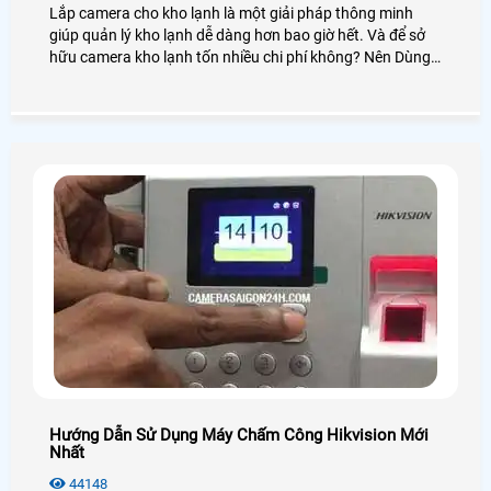
Lắp camera cho kho lạnh là một giải pháp thông minh
giúp quản lý kho lạnh dễ dàng hơn bao giờ hết. Và để sở
hữu camera kho lạnh tốn nhiều chi phí không? Nên Dùng
loại nào? Lắp đặt camera kho lạnh vị trí ở đâu phù hợp?
Để làm rõ, An Thành Phát mời bạn xem qua bài viết lắp
camera cho kho lạnh dưới đây nhé!
Hướng Dẫn Sử Dụng Máy Chấm Công Hikvision Mới
Nhất
44148