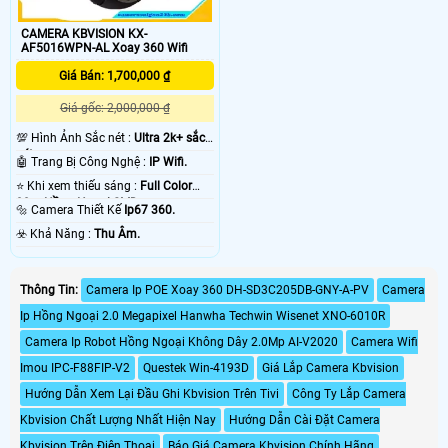
CAMERA KBVISION KX-
AF5016WPN-AL Xoay 360 Wifi
Giá Bán: 1,700,000 ₫
Giá gốc: 2,000,000 ₫
💯 Hình Ảnh Sắc nét :
Ultra 2k+ sắc
nét .
🤖️ Trang Bị Công Nghệ :
IP Wifi.
⭐ Khi xem thiếu sáng :
Full Color
30m Hồng Ngoại SMD.
🔩 Camera Thiết Kế
Ip67 360.
️☣️ Khả Năng :
Thu Âm.
Thông Tin:
Camera Ip POE Xoay 360 DH-SD3C205DB-GNY-A-PV
Camera
Ip Hồng Ngoại 2.0 Megapixel Hanwha Techwin Wisenet XNO-6010R
Camera Ip Robot Hồng Ngoại Không Dây 2.0Mp AI-V2020
Camera Wifi
Imou IPC-F88FIP-V2
Questek Win-4193D
Giá Lắp Camera Kbvision
Hướng Dẫn Xem Lại Đầu Ghi Kbvision Trên Tivi
Công Ty Lắp Camera
Kbvision Chất Lượng Nhất Hiện Nay
Hướng Dẫn Cài Đặt Camera
Kbvision Trên Điện Thoại
Báo Giá Camera Kbvision Chính Hãng