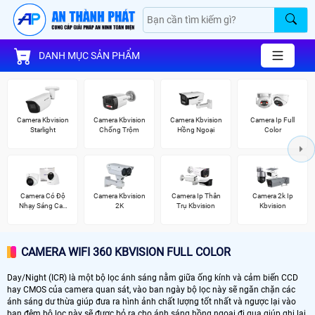
DANH MỤC SẢN PHẨM
Camera Kbvision
Camera Kbvision
Camera Kbvision
Camera Ip Full
Starlight
Chống Trộm
Hồng Ngoại
Color
Camera Có Độ
Camera Kbvision
Camera Ip Thân
Camera 2k Ip
Nhạy Sáng Cao
2K
Trụ Kbvision
Kbvision
Kbvision
CAMERA WIFI 360 KBVISION FULL COLOR
Day/Night (ICR) là một bộ lọc ánh sáng nằm giữa ống kính và cảm biến CCD
hay CMOS của camera quan sát, vào ban ngày bộ lọc này sẽ ngăn chặn các
ánh sáng dư thừa giúp đưa ra hình ảnh chất lượng tốt nhất và ngược lại vào
ban đêm bộ lọc này sẽ được bỏ ra cho ánh sáng hồng ngoại đi qua giúp ghi lại