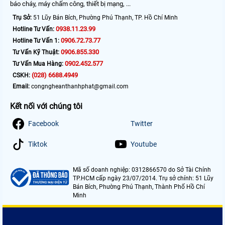
báo cháy, máy chấm công, thiết bị mạng, ...
Trụ Sở:
51 Lũy Bán Bích, Phường Phú Thạnh, TP. Hồ Chí Minh
0938.11.23.99
Hotline Tư Vấn:
0906.72.73.77
Hotline Tư Vấn 1:
0906.855.330
Tư Vấn Kỹ Thuật:
0902.452.577
Tư Vấn Mua Hàng:
(028) 6688.4949
CSKH:
Email:
congngheanthanhphat@gmail.com
Kết nối với chúng tôi
Facebook
Twitter
Tiktok
Youtube
Mã số doanh nghiệp: 0312866570 do Sở Tài Chính
TP.HCM cấp ngày 23/07/2014. Trụ sở chính: 51 Lũy
Bán Bích, Phường Phú Thạnh, Thành Phố Hồ Chí
Minh