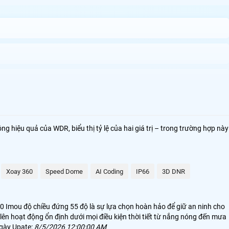
 hiệu quả của WDR, biểu thị tỷ lệ của hai giá trị – trong trường hợp này
trại chăn nuôi. Với khả năng chống chịu mưa nắng và thiết kế chắc chắn
thoại hoặc máy tính. Công nghệ IP mang lại sự tin cậy cao với hình ảnh
Xoay 360
Speed Dome
AI Coding
IP66
3D DNR
60 Imou độ chiều đứng 55 độ là sự lựa chọn hoàn hảo để giữ an ninh cho
 lên hoạt động ổn định dưới mọi điều kiện thời tiết từ nắng nóng đến mưa
Ngày Upate:
8/5/2026 12:00:00 AM