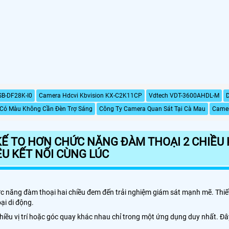
SB-DF28K-I0
Camera Hdcvi Kbvision KX-C2K11CP
Vdtech VDT-3600AHDL-M
Có Màu Không Cần Đèn Trợ Sáng
Công Ty Camera Quan Sát Tại Cà Mau
Camer
KẾ TO HƠN CHỨC NĂNG ĐÀM THOẠI 2 CHIỀU 
ỀU KẾT NỐI CÙNG LÚC
hức năng đàm thoại hai chiều đem đến trải nghiệm giám sát mạnh mẽ. Thi
ại di động.
nhiều vị trí hoặc góc quay khác nhau chỉ trong một ứng dụng duy nhất. 