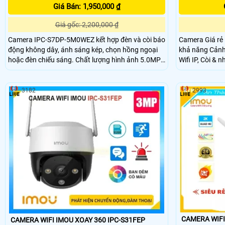
Giá Bán: 1,950,000 ₫
Giá gốc: 2,200,000 ₫
Camera IPC-S7DP-5M0WEZ kết hợp đèn và còi báo
Camera Giá rẻ
động không dây, ánh sáng kép, chọn hồng ngoại
khả năng Cảnh
hoặc đèn chiếu sáng. Chất lượng hình ảnh 5.0MP
Wifi IP, Còi & 
tiết kiệm băng thông và chi phí, giám sát ban đêm
màu sắc Full C
tốt với hồng ngoại 50m. Truyền tải hình ảnh qua IP
trợ sáng kép, 
Wifi Digital chất lượng, chống ngược sáng HDR
Sáng HDR. Camera nhỏ gọn, xoay 360 độ, thiết kế
3182
2993
cao cấp.
CAMERA WIFI
CAMERA WIFI IMOU XOAY 360 IPC-S31FEP