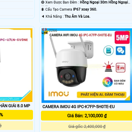
🔴 Xem Được Ban Đêm :
Hồng Ngoại 30m Hồng Ngoại
SMD.
🐜 Cấu Tạo Camera
IP67 xoay 360.
️🔈 Khả Năng :
Thu Âm Và Loa.
2266
ÂN GIẢI 8.0 MP
CAMERA IMOU 4G IPC-K7FP-5H0TE-EU
5%
Giá Bán: 2,100,000 ₫
ệ
Giá gốc: 2,400,000 ₫