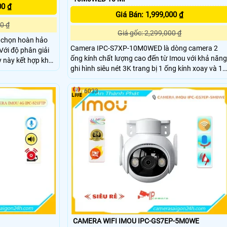
00 ₫
Giá Bán: 1,999,000 ₫
0 ₫
Giá gốc: 2,299,000 ₫
 chọn hoàn hảo
Camera IPC-S7XP-10M0WED là dòng camera 2
Với độ phân giải
ống kính chất lượng cao đến từ Imou với khả năng
 này kết hợp khả
ghi hình siêu nét 3K trang bị 1 ống kính xoay và 1
ng minh và phát
ống kính cố định. Ngoài ra camera còn đem đến
khả năng phát hiện phân biệt người phương tiện
 tại chỗ, giúp
6033
một cách chính xác, bên cạnh đó là tầm nhìn ban
sự xâm nhập
đêm có màu sắc chân thực.
CAMERA WIFI IMOU IPC-GS7EP-5M0WE