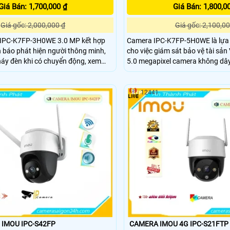
Giá Bán: 1,700,000 ₫
Giá Bán: 1,800,0
Giá gốc: 2,000,000 ₫
Giá gốc: 2,100,00
 IPC-K7FP-3H0WE 3.0 MP kết hợp
Camera IPC-K7FP-5H0WE là lựa
 báo phát hiện người thông minh,
cho việc giám sát bảo vệ tài sản 
nháy đèn khi có chuyển động, xem
5.0 megapixel camera không dây
olor 30m vào ban đêm, trang bị đèn
năng phát hiện chuyển động thô
loa đàm thoại tích hợp, Chống Ngược
hiện hình dáng người. Đặc biệt, thiết bị này trang bị
đèn cảnh báo xâm nhập và còi hú
12441
người dùng dễ dàng nhận biết 
 IMOU IPC-S42FP
CAMERA IMOU 4G IPC-S21FTP