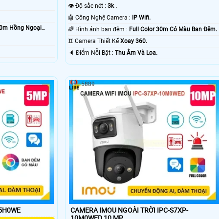
👁 Độ sắc nét :
3k .
🤖️ Công Nghệ Camera :
IP Wifi.
30m Hồng Ngoại
🌈 Hình ảnh ban đêm :
Full Color 30m Có Màu Ban Ðêm.
♊ Camera Thiết Kế
Xoay 360.
️🔈 Điểm Nỗi Bật :
Thu Âm Và Loa.
5889
-5H0WE
CAMERA IMOU NGOÀI TRỜI IPC-S7XP-
10M0WED 10 MP