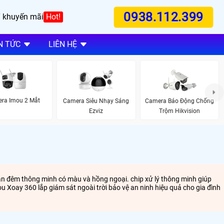
0938.112.399
 khuyến mãi
Hot!
N TỨC
LIÊN HỆ
ra Imou 2 Mắt
Camera Siêu Nhạy Sáng
Camera Báo Động Chống
Ezviz
Trộm Hikvision
ban đêm thông minh có màu và hồng ngoại. chip xử lý thông minh giúp
u Xoay 360 lắp giám sát ngoài trời bảo vệ an ninh hiệu quả cho gia đình