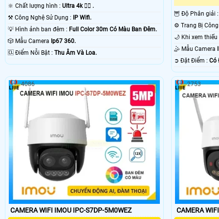
🔆 Chất lượng hình :
Ultra 4k 👍🏾 .
🦉 Độ Phân giải 
⚒ Công Nghệ Sử Dụng :
IP Wifi.
💡 Hình ảnh ban đêm :
Full Color 30m Có Màu Ban Ðêm.
🎲 Mẫu Camera
Ip67 360.
🤹 Mẫu Camera
️🆑 Điểm Nỗi Bật :
Thu Âm Và Loa.
️➲ Đặt Điểm :
Có 
4086
2753
CAMERA WIFI IMOU IPC-S7DP-5M0WEZ
CAMERA WIFI