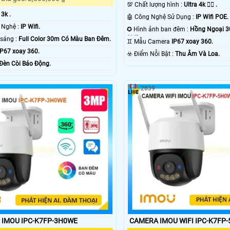
💯 Chất lượng hình :
Ultra 4k 👍🏾 .
:
3k .
🤖️ Công Nghệ Sử Dụng :
IP Wifi POE.
⚙ Trang Bị Công Nghệ :
IP Wifi.
✪ Hình ảnh ban đêm :
Hồng Ngoại 
SMD.
🌙 Khi xem thiếu sáng :
Full Color 30m Có Màu Ban Ðêm.
♊ Mẫu Camera
IP67 xoay 360.
IP67 xoay 360.
️☣️ Điểm Nỗi Bật :
Thu Âm Và Loa.
Ðèn Còi Báo Động.
2839
 IMOU IPC-K7FP-3H0WE
CAMERA IMOU WIFI IPC-K7FP