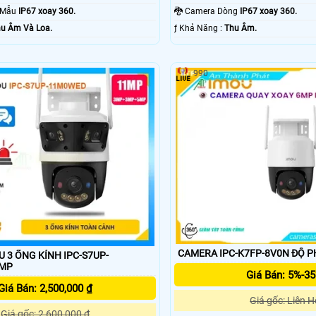
o Mẫu
IP67 xoay 360.
🐉️ Camera Dòng
IP67 xoay 360.
u Âm Và Loa.
️ƒ Khả Năng :
Thu Âm.
990
CAMERA IPC-K7FP-8V0N ĐỘ PH
 3 ỐNG KÍNH IPC-S7UP-
1MP
Giá Bán: 5%-3
Giá Bán: 2,500,000 ₫
Giá gốc: Liên H
Giá gốc: 2,600,000 ₫