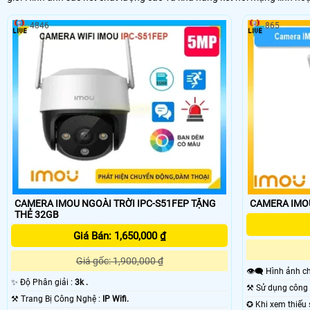
4846
865
CAMERA IMOU NGOÀI TRỜI IPC-S51FEP TẶNG
CAMERA IMOU
THẺ 32GB
Giá Bán: 1,650,000 ₫
Giá gốc: 1,900,000 ₫
👁️‍🗨 Hình ảnh
✨ Độ Phân giải :
3k .
⚒ Trang Bị Công Nghệ :
IP Wifi.