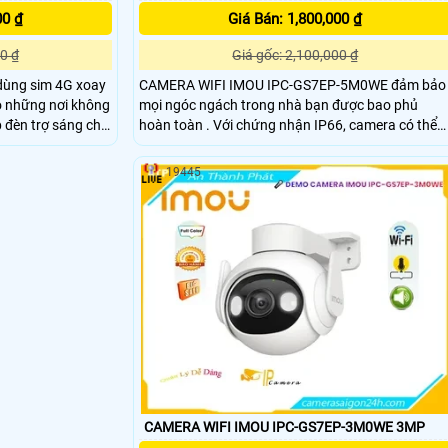
00 ₫
Giá Bán: 1,800,000 ₫
0 ₫
Giá gốc: 2,100,000 ₫
ùng sim 4G xoay
CAMERA WIFI IMOU IPC-GS7EP-5M0WE đảm bảo
o những nơi không
mọi ngóc ngách trong nhà bạn được bao phủ
ợp đèn trợ sáng cho
hoàn toàn . Với chứng nhận IP66, camera có thể
, phân giải 2.0
được sử dụng ngoài trời với các điều kiện thời tiết
Độ ngoài trời,
khác nhau. Với tính năng giám sát trực tiếp với độ
19445
thích hợp ao hồ ,
nét cao QHD 3K và các tính năng xoay 0 ~ 355 ° &
nghiêng 0 ~ 90 °
CAMERA WIFI IMOU IPC-GS7EP-3M0WE 3MP