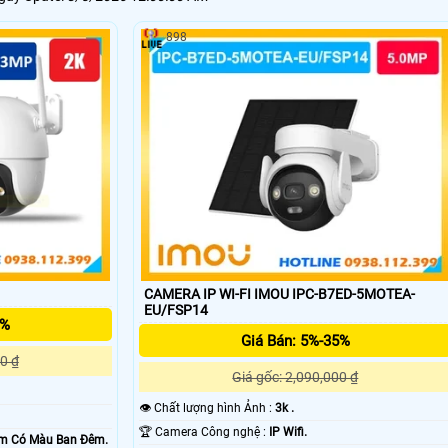
898
'
CAMERA IP WI-FI IMOU IPC-B7ED-5MOTEA-
EU/FSP14
5%
Giá Bán: 5%-35%
0 ₫
Giá gốc: 2,090,000 ₫
👁 Chất lượng hình Ảnh :
3k .
🏆 Camera Công nghệ :
IP Wifi.
20m Có Màu Ban Ðêm.