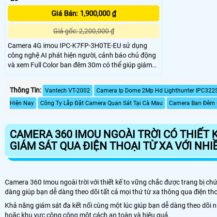
Giá Bán: 1,900,000 ₫
Giá gốc: 2,200,000 ₫
Camera 4G imou IPC-K7FP-3H0TE-EU sử dụng
công nghệ AI phát hiện người, cảnh báo chủ động
và xem Full Color ban đêm 30m có thể giúp giám
sát tiến độ thi công và đảm bảo an ninh cho công
trình xây dựng, đặc biệt là trong những khu vực
Thông Tin:
Vantech VT-2002
Camera Ip Dome 2Mp Hd Lighthunter IPC322
mà việc đi lại khó khăn hoặc không có sẵn kết nối
mạng ổn định.
Hiện Nay
Công Ty Lắp Đặt Camera Quan Sát Tại Cà Mau
Camera Ban Đêm 
CAMERA 360 IMOU NGOÀI TRỜI CÓ THIẾT 
GIÁM SÁT QUA ĐIỆN THOẠI TỪ XA VỚI NHI
Camera 360 Imou ngoài trời với thiết kế to vững chắc được trang bị c
dàng giúp bạn dễ dàng theo dõi tất cả mọi thứ từ xa thông qua điện tho
Khả năng giám sát đa kết nối cùng một lúc giúp bạn dễ dàng theo dõi 
hoặc khu vực công cộng một cách an toàn và hiệu quả.