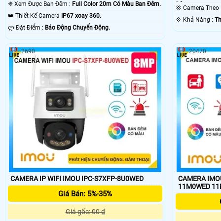
❈ Xem Được Ban Đêm :
Full Color 20m Có Màu Ban Ðêm.
Ðêm.
💢 Camera The
👑 Thiết Kế Camera
IP67 xoay 360.
️💠 Khả Năng :
Th
️ლ Đặt Điểm :
Báo Động Chuyển Động.
2690
20470
CAMERA IP WIFI IMOU IPC-S7XFP-8U0WED
CAMERA IMOU
11M0WED 1
Giá Bán: 5%-35%
Giá gốc: 00 ₫