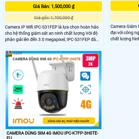
Giá Bán: 1,500,000 ₫
Giá gốc: 1,700,000 ₫
Camera Giám S
Camera IP Wifi IPC-S31FEP là lựa chọn hoàn hảo
đại với công n
cho hệ thống giám sát an ninh chất lượng Với độ
chất lượng hình ảnh 
phân giải lên đến 3.0 megapixel, IPC-S31FEP đảm
thiếu sáng Ful
bảo hình ảnh sắc nét Khả năng xem được ban đêm
sát trong điều 
Full Color trong khoảng cách 30m giúp quan sát
3309
phân giải 4.0 
hiệu quả ngay cả khi ánh sáng yếu và có chức
năng Báo Động Chuyển Động rất lý tưởng cho việc
lắp đặt giám sát trong gia đình, căn hộ hoặc công
trình khác
CAMERA DÙNG SIM 4G IMOU IPC-K7FP-3H0TE-
EU