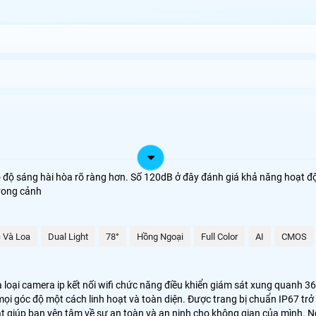
y Tín
 độ sáng hài hòa rõ ràng hơn. Số 120dB ở đây đánh giá khả năng hoạt động
trong cảnh
oàn hảo cho hệ thống giám sát ngoại trời như công trình vườn cây trang 
iệp của bạn.
àng kiểm soát và quan sát mọi góc cạnh chỉ bằng một ứng dụng trên điện 
 Và Loa
Dual Light
78°
Hồng Ngoại
Full Color
AI
CMOS
 loại camera ip kết nối wifi chức năng điều khiển giám sát xung quanh 3
mọi góc độ một cách linh hoạt và toàn diện. Được trang bị chuẩn IP67 trở
oạt giúp bạn yên tâm về sự an toàn và an ninh cho không gian của mình. 