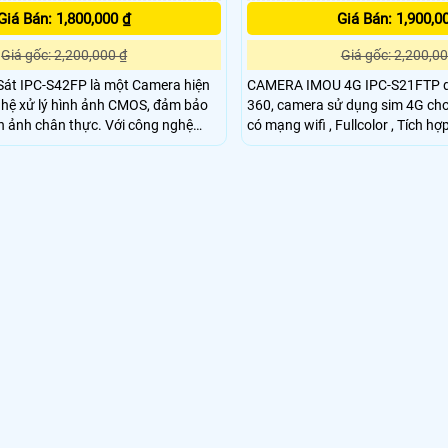
Giá Bán: 1,800,000 ₫
Giá Bán: 1,900,0
Giá gốc: 2,200,000 ₫
Giá gốc: 2,200,00
át IPC-S42FP là một Camera hiện
CAMERA IMOU 4G IPC-S21FTP d
ghệ xử lý hình ảnh CMOS, đảm bảo
360, camera sử dụng sim 4G ch
chân thực. Với công nghệ
có mạng wifi , Fullcolor , Tích h
l Color, camera có khả năng quan
hình ảnh ban đêm có màu cực đẹp
kiện thiếu sáng màu sắc rõ ràng. Độ
Megapixel, H265 , quay quét 360 
MP cho hình ảnh sắc nét, đẹp mắt
Công trình xây dựng, trang trại, 
trạm ở biển, rẫy, . .