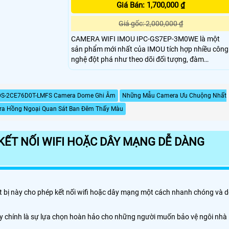
Giá Bán: 1,700,000 ₫
Giá gốc: 2,000,000 ₫
CAMERA WIFI IMOU IPC-GS7EP-3M0WE là một
sản phẩm mới nhất của IMOU tích hợp nhiều công
nghệ đột phá như theo dõi đối tượng, đàm
CAMERA IMOU IPC-GS7EP-3M0WE còn hỗ trợ 4
chế độ tự động điều chỉnh cân bằng ánh sáng nhì
ban đêm cho độ rõ nét như ban ngày ngay cả
DS-2CE76D0T-LMFS Camera Dome Ghi Âm
Những Mẫu Camera Ưu Chuộng Nhất
trong bóng tối,camera còn có khả năng chống
a Hồng Ngoại Quan Sát Ban Đêm Thấy Màu
chịu mọi thời tiết mưa gió khi lắp đặt ngoài trời
KẾT NỐI WIFI HOẶC DÂY MẠNG DỄ DÀNG
ết bị này cho phép kết nối wifi hoặc dây mạng một cách nhanh chóng và d
Đây chính là sự lựa chọn hoàn hảo cho những người muốn bảo vệ ngôi nhà