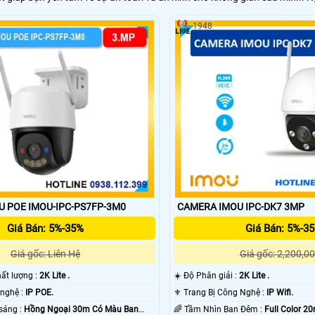
1948
 POE IMOU-IPC-PS7FP-3M0
CAMERA IMOU IPC-DK7 3MP
Giá Bán: 5%-35%
Giá Bán: 5%-3
Giá gốc: Liên Hệ
Giá gốc: 2,200,00
 chất lượng :
2K Lite .
☀️ Độ Phân giải :
2K Lite .
⚒ Sử dụng công nghệ :
IP POE.
⚜️ Trang Bị Công Nghệ :
IP Wifi.
✪ Khi xem thiếu sáng :
Hồng Ngoại 30m Có Màu Ban
🌈 Tầm Nhìn Ban Đêm :
Full Color 