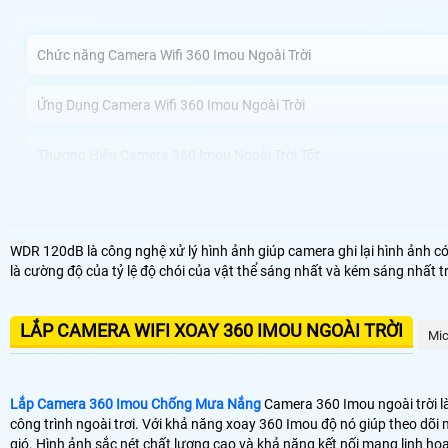
Chức năng Camera Wifi 360 Imou Ngoài Trời
Ứng Dụng Camera Wifi 360 Imou Ngoài Trời
Thương Hiệu Camera 360 Imou Ngoài Trời Tốt
Công ty Camera An Thành Phát Lắp Camera 360 Imou Ngoài Trời u
WDR 120dB là công nghệ xử lý hình ảnh giúp camera ghi lại hình ảnh có
là cường độ của tỷ lệ độ chói của vật thể sáng nhất và kém sáng nhất 
Camera 360 Imou Ngoài trời kết nối không dây và có dây sự lựa chọn h
camera này sẽ nâng cao an toàn an toàn cho ngôi nhà hoặc doanh ngh
Với khả năng xoay 360 Imou độ dễ dàng trên điện thoại bạn có thể dễ d
LẮP CAMERA WIFI XOAY 360 IMOU NGOÀI TRỜI
Mic
rõ nét và chất lượng video HD.
Lắp Camera 360 Imou Chống Mưa Nắng
Camera 360 Imou ngoài trời là
công trình ngoài trơi. Với khả năng xoay 360 Imou độ nó giúp theo dõi 
gió. Hình ảnh sắc nét chất lượng cao và khả năng kết nối mạng linh h