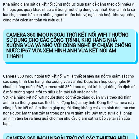
Khả năng giám sát đa kết nối cùng một lúc giúp bạn dễ dàng theo dõi nhiều vị
trí hoặc góc quay khác nhau chỉ trong một ứng dụng duy nhất. Đây chính là sự
lựa chọn hoàn hảo cho những người muốn bảo vệ ngôi nhà hoặc khu vực công
cộng một cách an toàn và hiệu quả.
CAMERA 360 IMOU NGOÀI TRỜI KẾT NỐI WIFI THƯỜNG
SỬ DỤNG CHO CÁC CÔNG TRÌNH, KHO HÀNG NHÀ
XƯỞNG VỪA VÀ NHỎ VỚI CÔNG NGHỆ IP CHUẨN CHỐNG
NƯỚC IP67 VỪA XEM HÌNH ANH VỪA KẾT NỐI ÂM
THANH
Camera 360 Imou ngoài trời kết nối wifi là thiết bị hiện đại hỗ trợ giám sát cho
các công trình kho hàng nhà xưởng vừa và nhỏ. Được tích hợp công nghệ IP
chuẩn chống nước IP67, camera wifi 360 Imou ngoài trời hoạt động ổn định dù
ở môi trường ngoài trời có điều kiện thời tiết khắc nghiệt.
Với khả năng kết nối wifi người dùng có thể dễ dàng quản lý và theo dõi hình
ảnh từ xa thông qua các thiết bị di động hoặc máy tính. Đồng thời camera này
cũng hỗ trợ kết nối âm thanh giúp người dùng không chỉ xem hình ảnh mà còn
nghe được âm thanh xảy ra trong phạm vi giám sát. Đây thực sự là giải pháp
an ninh tiện lợi và hiệu quả cho mọi nhu cầu giám sát và bảo vệ tài sản của
bạn.
CAMERA 360 IMOU NGOÀI TRỜI CÓ CÁC THƯƠNG HIỆU