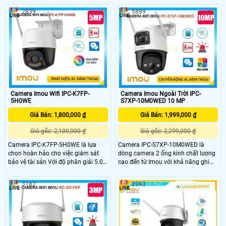
ảnh 5.0MP tiết kiệm băng thông và
xem màu sắc Full Color 30m vào
2839
5889
chi phí, giám sát ban đêm tốt với
ban đêm, trang bị đèn trợ sáng kép,
hồng ngoại 50m. Truyền tải hình
loa đàm thoại tích hợp, Chống
ảnh qua IP Wifi Digital chất lượng,
Ngược Sáng HDR. Camera nhỏ gọn,
chống ngược sáng HDR
xoay 360 độ, thiết kế cao cấp.
Camera Imou Wifi IPC-K7FP-
Camera Imou Ngoài Trời IPC-
5H0WE
S7XP-10M0WED 10 MP
Giá Bán: 1,800,000 ₫
Giá Bán: 1,999,000 ₫
Giá gốc: 2,100,000 ₫
Giá gốc: 2,299,000 ₫
Camera IPC-K7FP-5H0WE là lựa
Camera IPC-S7XP-10M0WED là
chọn hoàn hảo cho việc giám sát
dòng camera 2 ống kính chất lượng
bảo vệ tài sản Với độ phân giải 5.0
cao đến từ Imou với khả năng ghi
megapixel camera không dây này
hình siêu nét 3K trang bị 1 ống kính
kết hợp khả năng phát hiện chuyển
xoay và 1 ống kính cố định. Ngoài
3182
2993
động thông minh và phát hiện hình
ra camera còn đem đến khả năng
dáng người. Đặc biệt, thiết bị này
phát hiện phân biệt người phương
trang bị đèn cảnh báo xâm nhập và
tiện một cách chính xác, bên cạnh
còi hú tại chỗ, giúp người dùng dễ
đó là tầm nhìn ban đêm có màu sắc
dàng nhận biết sự xâm nhập
chân thực.