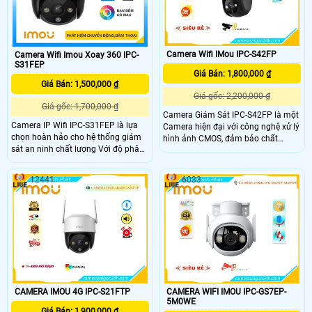
Camera Wifi IMou IPC-S42FP
Camera Wifi Imou Xoay 360 IPC-
S31FEP
Giá Bán: 1,800,000 ₫
Giá Bán: 1,500,000 ₫
Giá gốc: 2,200,000 ₫
Giá gốc: 1,700,000 ₫
Camera Giám Sát IPC-S42FP là một
Camera IP Wifi IPC-S31FEP là lựa
Camera hiện đại với công nghệ xử lý
chọn hoàn hảo cho hệ thống giám
hình ảnh CMOS, đảm bảo chất
sát an ninh chất lượng Với độ phân
lượng hình ảnh chân thực. Với công
giải lên đến 3.0 megapixel, IPC-
nghệ thiếu sáng Full Color, camera
S31FEP đảm bảo hình ảnh sắc nét
có khả năng quan sát trong điều
12441
6033
Khả năng xem được ban đêm Full
kiện thiếu sáng màu sắc rõ ràng. Độ
Color trong khoảng cách 30m giúp
phân giải 4.0 MP cho hình ảnh sắc
quan sát hiệu quả ngay cả khi ánh
nét, đẹp mắt
sáng yếu và có chức năng Báo Động
Chuyển Động rất lý tưởng cho việc
lắp đặt giám sát trong gia đình, căn
hộ hoặc công trình khác
CAMERA IMOU 4G IPC-S21FTP
CAMERA WIFI IMOU IPC-GS7EP-
5M0WE
Giá Bán: 1,900,000 ₫