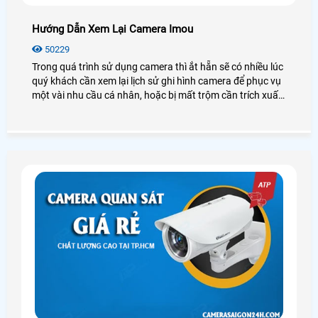
Hướng Dẫn Xem Lại Camera Imou
50229
Trong quá trình sử dụng camera thì ắt hẵn sẽ có nhiều lúc
quý khách cần xem lại lịch sử ghi hình camera để phục vụ
một vài nhu cầu cá nhân, hoặc bị mất trộm cần trích xuất
dữ liệu. Vì vậy hôm nay An Thành Phát chúng tôi sẽ
hướng dẫn các bạn cách xem lại Camera IMOU thông qua
điện thoại thông minh, máy tính. Các bạn hãy làm theo
hướng dẫn của mình nhé.