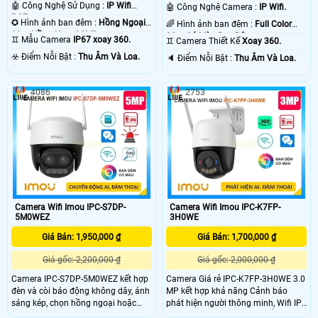
🤖️ Công Nghệ Sử Dụng :
IP Wifi
🤖️ Công Nghệ Camera :
IP Wifi.
POE.
✪ Hình ảnh ban đêm :
Hồng Ngoại
🌈 Hình ảnh ban đêm :
Full Color
30m Hồng Ngoại SMD.
30m Có Màu Ban Ðêm.
♊ Mẫu Camera
IP67 xoay 360.
♊ Camera Thiết Kế
Xoay 360.
️☣️ Điểm Nỗi Bật :
Thu Âm Và Loa.
️🔈 Điểm Nỗi Bật :
Thu Âm Và Loa.
4086
2753
Camera Wifi Imou IPC-S7DP-
Camera Wifi Imou IPC-K7FP-
5M0WEZ
3H0WE
Giá Bán: 1,950,000 ₫
Giá Bán: 1,700,000 ₫
Giá gốc: 2,200,000 ₫
Giá gốc: 2,000,000 ₫
Camera IPC-S7DP-5M0WEZ kết hợp
Camera Giá rẻ IPC-K7FP-3H0WE 3.0
đèn và còi báo động không dây, ánh
MP kết hợp khả năng Cảnh báo
sáng kép, chọn hồng ngoại hoặc
phát hiện người thông minh, Wifi IP,
đèn chiếu sáng. Chất lượng hình
Còi & nháy đèn khi có chuyển động,