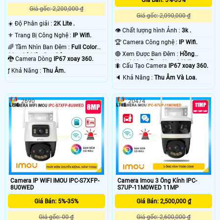
Giá gốc: 2,200,000 ₫
Giá gốc: 2,090,000 ₫
☀️ Độ Phân giải :
2K Lite .
👁 Chất lượng hình Ảnh :
3k .
⚜️ Trang Bị Công Nghệ :
IP Wifi.
🏆 Camera Công nghệ :
IP Wifi.
🌈 Tầm Nhìn Ban Đêm :
Full Color
🔴 Xem Được Ban Đêm :
Hồng
20m Có Màu Ban Ðêm.
🐉️ Camera Dòng
IP67 xoay 360.
Ngoại 30m Hồng Ngoại SMD.
🐜 Cấu Tạo Camera
IP67 xoay 360.
️ƒ Khả Năng :
Thu Âm.
️🔈 Khả Năng :
Thu Âm Và Loa.
2690
20474
Camera IP WIFI IMOU IPC-S7XFP-
Camera Imou 3 Ống Kính IPC-
8U0WED
S7UP-11M0WED 11MP
Giá Bán: 5%-35%
Giá Bán: 2,500,000 ₫
Giá gốc: 00 ₫
Giá gốc: 2,600,000 ₫