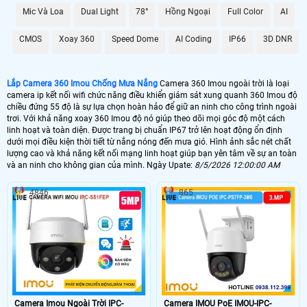
Với khả năng xoay 360 Imou độ dễ dàng trên điện thoại bạn có thể dễ dàng
Mic Và Loa
Dual Light
78°
Hồng Ngoại
Full Color
AI
kiểm soát và quan sát mọi góc cạnh chỉ bằng một ứng dụng trên điện thoại
hoặc máy tính. Công nghệ IP mang lại sự tin cậy cao với hình ảnh rõ nét và
CMOS
Xoay 360
Speed Dome
AI Coding
IP66
3D DNR
chất lượng video HD.
Lắp Camera 360 Imou Chống Mưa Nắng
Camera 360 Imou ngoài trời là loại
camera ip kết nối wifi chức năng điều khiển giám sát xung quanh 360 Imou độ
chiều đứng 55 độ là sự lựa chọn hoàn hảo để giữ an ninh cho công trình ngoài
trơi. Với khả năng xoay 360 Imou độ nó giúp theo dõi mọi góc độ một cách
linh hoạt và toàn diện. Được trang bị chuẩn IP67 trở lên hoạt động ổn định
dưới mọi điều kiện thời tiết từ nắng nóng đến mưa gió. Hình ảnh sắc nét chất
lượng cao và khả năng kết nối mạng linh hoạt giúp bạn yên tâm về sự an toàn
và an ninh cho không gian của mình. Ngày Upate:
8/5/2026 12:00:00 AM
4846
865
'
Camera Imou Ngoài Trời IPC-
Camera IMOU PoE IMOU-IPC-