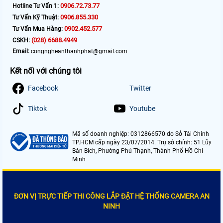
0906.72.73.77
Hotline Tư Vấn 1:
0906.855.330
Tư Vấn Kỹ Thuật:
0902.452.577
Tư Vấn Mua Hàng:
(028) 6688.4949
CSKH:
Email:
congngheanthanhphat@gmail.com
Kết nối với chúng tôi
Facebook
Twitter
Tiktok
Youtube
Mã số doanh nghiệp: 0312866570 do Sở Tài Chính
TP.HCM cấp ngày 23/07/2014. Trụ sở chính: 51 Lũy
Bán Bích, Phường Phú Thạnh, Thành Phố Hồ Chí
Minh
ĐƠN VỊ TRỰC TIẾP THI CÔNG LẮP ĐẶT HỆ THỐNG CAMERA AN
NINH