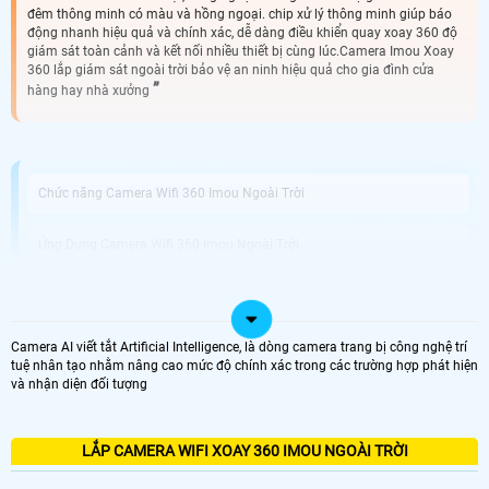
đêm thông minh có màu và hồng ngoại. chip xử lý thông minh giúp báo
động nhanh hiệu quả và chính xác, dễ dàng điều khiển quay xoay 360 độ
giám sát toàn cảnh và kết nối nhiều thiết bị cùng lúc.Camera Imou Xoay
360 lắp giám sát ngoài trời bảo vệ an ninh hiệu quả cho gia đình cửa
hàng hay nhà xưởng
Chức năng Camera Wifi 360 Imou Ngoài Trời
Ứng Dụng Camera Wifi 360 Imou Ngoài Trời
Thương Hiệu Camera 360 Imou Ngoài Trời Tốt
Camera AI viết tắt Artificial Intelligence, là dòng camera trang bị công nghệ trí
Công ty Camera An Thành Phát Lắp Camera 360 Imou Ngoài Trời uy
tuệ nhân tạo nhằm nâng cao mức độ chính xác trong các trường hợp phát hiện
Tín
và nhận diện đối tượng
Camera 360 Imou Ngoài trời kết nối không dây và có dây sự lựa chọn hoàn
hảo cho hệ thống giám sát ngoại trời như công trình vườn cây trang trại chăn
LẮP CAMERA WIFI XOAY 360 IMOU NGOÀI TRỜI
nuôi. Với khả năng chống chịu mưa nắng và thiết kế chắc chắn camera này sẽ
nâng cao an toàn an toàn cho ngôi nhà hoặc doanh nghiệp của bạn.