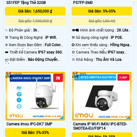
S51FEP Tặng Thẻ 32GB
PS7FP-3M0
Giá Bán: 1,650,000 ₫
Giá Bán: 5%-35%
Giá gốc: 1,900,000 ₫
Giá gốc: Liên Hệ
✨ Độ Phân giải :
3k .
👁️‍🗨 Hình ảnh chất lượng :
2K Lite .
⚒ Trang Bị Công Nghệ :
IP Wifi.
⚒ Sử dụng công nghệ :
IP POE.
❈ Xem Được Ban Đêm :
Full Color
✪ Khi xem thiếu sáng :
Hồng Ngoại
20m Có Màu Ban Ðêm.
30m Có Màu Ban Ðêm.
👑 Thiết Kế Camera
IP67 xoay 360.
💢 Camera Theo Mẫu
IP67 xoay
360.
️ლ Đặt Điểm :
Báo Động Chuyển
️💠 Khả Năng :
Thu Âm Và Loa.
Động.
1949
899
Camera Imou IPC-DK7 3MP
Camera IP Wi-Fi IMOU IPC-B7ED-
5MOTEA-EU/FSP14
Giá Bán: 5%-35%
Giá Bán: 5%-35%