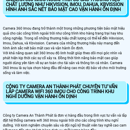
CHẤT LƯỢNG NHƯ HIKVISION, IMOU, DAHUA, KBVISSION
HÌNH ẢNH SẮC NÉT BẢO MẬT CAO VẬN HÀNH ỔN ĐỊNH
Camera 360 Imou đang trở thành một trong những phương tiện bảo mật hiệu
quả cho các công trình ngoài trời như công trình kho hàng trang trại hay khu
công nghiệp. Trong số những thương hiệu chất lượng có thể kể đến Hikvision,
Imou, Dahua, và Kbvission. Camera của những thương hiệu này mang đến
hình ảnh sắc nét bảo mật cao và vận hành ổn định.
Với khả năng quan sát 360 Imou độ linh hoặt giúp theo dõi mọi góc nhìn và
phát hiện kịp thời các sự cố xảy ra. Đồng thời tính năng bảo mật cao giúp
người dùng yên tâm về sự an toàn cho tài sản và thông tin cá nhân. Camera
360 Imou là sự lựa chọn hàng đầu để nâng cao mức độ bảo vệ cho môi trường
sống và làm việc.
CÔNG TY CAMERA AN THÀNH PHÁT CHUYÊN TƯ VẤN
LẮP CAMERA WIFI 360 IMOU CHO CÔNG TRÌNH KHU
NGHĨ DƯỠNG VẬN HÀNH ỔN DỊNH
Công ty Camera An Thành Phát là đơn vị hàng đầu trong lĩnh vực tư vấn và lắp
đặt hệ thống camera wifi 360 Imou ngoài trời cho các công trình khu nghỉ
dưỡng. Với kinh nghiệm chuyên sâu và đội ngũ kỹ thuật viên tay nghề cao cam