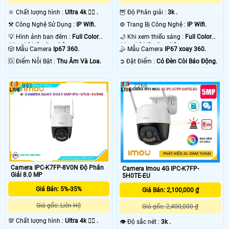
🔆 Chất lượng hình :
Ultra 4k 👍🏾 .
🦉 Độ Phân giải :
3k .
⚒ Công Nghệ Sử Dụng :
IP Wifi.
⚙ Trang Bị Công Nghệ :
IP Wifi.
💡 Hình ảnh ban đêm :
Full Color
🌙 Khi xem thiếu sáng :
Full Color
30m Có Màu Ban Ðêm.
30m Có Màu Ban Ðêm.
🎲 Mẫu Camera
Ip67 360.
🤹 Mẫu Camera
IP67 xoay 360.
️🆑 Điểm Nỗi Bật :
Thu Âm Và Loa.
️➲ Đặt Điểm :
Có Ðèn Còi Báo Động.
991
2266
Camera IPC-K7FP-8V0N Độ Phân
Camera Imou 4G IPC-K7FP-
Giải 8.0 MP
5H0TE-EU
Giá Bán: 5%-35%
Giá Bán: 2,100,000 ₫
Giá gốc: Liên Hệ
Giá gốc: 2,400,000 ₫
💯 Chất lượng hình :
Ultra 4k 👍🏾 .
👁 Độ sắc nét :
3k .