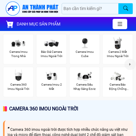
DANH MỤC SẢN PHẨM
Camera Imou
Báo Giá Camera
Camera Imou
Camera 2 Mắt
Trong Nhà
Imou Ngoài Trời
Cube
Imou Ngoài Trời
Camera 360
Camera Imou 2
Camera Siêu
Camera Báo
Imou Ngoài Trời
Mắt
Nhạy Sáng Ezviz
Động Chống
Trộm Hikvision
CAMERA 360 IMOU NGOÀI TRỜI
Camera 360 imou ngoài trời được tích hợp nhiều chức năng ưu việt như
loa và micro để đàm thoại, công nghệ dual light 2 chế độ giám sát ban