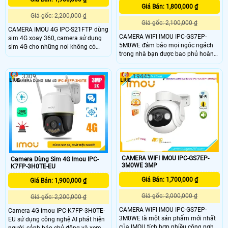
Giá Bán: 1,800,000 ₫
Giá gốc: 2,200,000 ₫
Giá gốc: 2,100,000 ₫
CAMERA IMOU 4G IPC-S21FTP dùng
CAMERA WIFI IMOU IPC-GS7EP-
sim 4G xoay 360, camera sử dụng
5M0WE đảm bảo mọi ngóc ngách
sim 4G cho những nơi không có
trong nhà bạn được bao phủ hoàn
mạng wifi , Fullcolor , Tích hợp đèn
toàn . Với chứng nhận IP66, camera
trợ sáng cho hình ảnh ban đêm có
có thể được sử dụng ngoài trời với
màu cực đẹp, phân giải 2.0
3309
19445
các điều kiện thời tiết khác nhau.
Megapixel, H265 , quay quét 360 Độ
Với tính năng giám sát trực tiếp với
ngoài trời, Công trình xây dựng,
độ nét cao QHD 3K và các tính năng
trang trại, thích hợp ao hồ , trạm ở
xoay 0 ~ 355 ° & nghiêng 0 ~ 90 °
biển, rẫy, . .
CAMERA WIFI IMOU IPC-GS7EP-
Camera Dùng Sim 4G Imou IPC-
3M0WE 3MP
K7FP-3H0TE-EU
Giá Bán: 1,700,000 ₫
Giá Bán: 1,900,000 ₫
Giá gốc: 2,000,000 ₫
Giá gốc: 2,200,000 ₫
CAMERA WIFI IMOU IPC-GS7EP-
Camera 4G imou IPC-K7FP-3H0TE-
3M0WE là một sản phẩm mới nhất
EU sử dụng công nghệ AI phát hiện
của IMOU tích hợp nhiều công nghệ
người, cảnh báo chủ động và xem