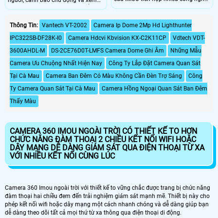
đột phá như theo dõi đối tượng,
Full Color ban đêm 30m có thể giúp
đàm CAMERA IMOU IPC-GS7EP-
giám sát tiến độ thi công và đảm
3M0WE còn hỗ trợ 4 chế độ tự động
bảo an ninh cho công trình xây
Thông Tin:
Vantech VT-2002
Camera Ip Dome 2Mp Hd Lighthunter
điều chỉnh cân bằng ánh sáng nhìn
dựng, đặc biệt là trong những khu
IPC322SB-DF28K-I0
Camera Hdcvi Kbvision KX-C2K11CP
Vdtech VDT-
ban đêm cho độ rõ nét như ban
vực mà việc đi lại khó khăn hoặc
ngày ngay cả trong bóng tối,camera
không có sẵn kết nối mạng ổn định.
3600AHDL-M
DS-2CE76D0T-LMFS Camera Dome Ghi Âm
Những Mẫu
còn có khả năng chống chịu mọi
Camera Ưu Chuộng Nhất Hiện Nay
Công Ty Lắp Đặt Camera Quan Sát
thời tiết mưa gió khi lắp đặt ngoài
trời
Tại Cà Mau
Camera Ban Đêm Có Màu Không Cần Đèn Trợ Sáng
Công
Ty Camera Quan Sát Tại Cà Mau
Camera Hồng Ngoại Quan Sát Ban Đêm
Thấy Màu
CAMERA 360 IMOU NGOÀI TRỜI CÓ THIẾT KẾ TO HƠN
CHỨC NĂNG ĐÀM THOẠI 2 CHIỀU KẾT NỐI WIFI HOẶC
DÂY MẠNG DỄ DÀNG GIÁM SÁT QUA ĐIỆN THOẠI TỪ XA
VỚI NHIỀU KẾT NỐI CÙNG LÚC
Camera 360 Imou ngoài trời với thiết kế to vững chắc được trang bị chức năng
đàm thoại hai chiều đem đến trải nghiệm giám sát mạnh mẽ. Thiết bị này cho
phép kết nối wifi hoặc dây mạng một cách nhanh chóng và dễ dàng giúp bạn
dễ dàng theo dõi tất cả mọi thứ từ xa thông qua điện thoại di động.