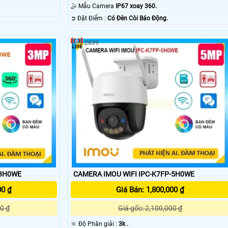
🤹 Mẫu Camera
IP67 xoay 360.
️➲ Đặt Điểm :
Có Ðèn Còi Báo Động.
2839
-3H0WE
CAMERA IMOU WIFI IPC-K7FP-5H0WE
00 ₫
Giá Bán: 1,800,000 ₫
0 ₫
Giá gốc: 2,100,000 ₫
🔆 Độ Phân giải :
3k .