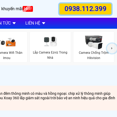
0938.112.399
 khuyến mãi
Hot!
N TỨC
LIÊN HỆ
Lắp Camera Ezviz Trong
amera Wifi Thân
Camera Chống Trộm
Nhà
Imou
Hikvision
ban đêm thông minh có màu và hồng ngoại. chip xử lý thông minh giúp
u Xoay 360 lắp giám sát ngoài trời bảo vệ an ninh hiệu quả cho gia đình