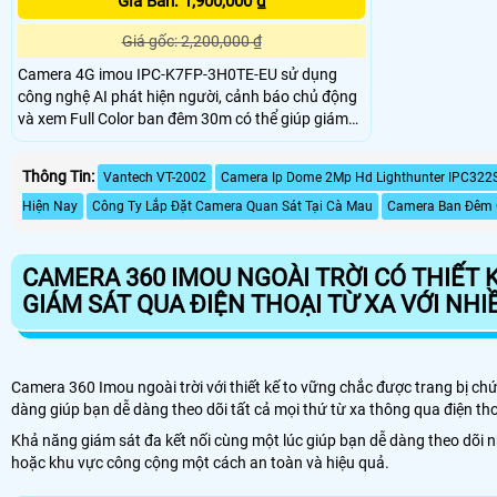
Giá Bán: 1,900,000 ₫
Giá gốc: 2,200,000 ₫
Camera 4G imou IPC-K7FP-3H0TE-EU sử dụng
công nghệ AI phát hiện người, cảnh báo chủ động
và xem Full Color ban đêm 30m có thể giúp giám
sát tiến độ thi công và đảm bảo an ninh cho công
trình xây dựng, đặc biệt là trong những khu vực
Thông Tin:
Vantech VT-2002
Camera Ip Dome 2Mp Hd Lighthunter IPC322
mà việc đi lại khó khăn hoặc không có sẵn kết nối
mạng ổn định.
Hiện Nay
Công Ty Lắp Đặt Camera Quan Sát Tại Cà Mau
Camera Ban Đêm 
CAMERA 360 IMOU NGOÀI TRỜI CÓ THIẾT 
GIÁM SÁT QUA ĐIỆN THOẠI TỪ XA VỚI NHI
Camera 360 Imou ngoài trời với thiết kế to vững chắc được trang bị c
dàng giúp bạn dễ dàng theo dõi tất cả mọi thứ từ xa thông qua điện tho
Khả năng giám sát đa kết nối cùng một lúc giúp bạn dễ dàng theo dõi 
hoặc khu vực công cộng một cách an toàn và hiệu quả.