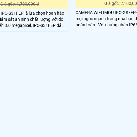
Giá gốc: 2,100,00
Giá gốc: 1,700,000 ₫
CAMERA WIFI IMOU IPC-GS7EP
 IPC-S31FEP là lựa chọn hoàn hảo
mọi ngóc ngách trong nhà bạn 
iám sát an ninh chất lượng Với độ
hoàn toàn . Với chứng nhận IP66, camera có thể
đến 3.0 megapixel, IPC-S31FEP đảm
được sử dụng ngoài trời với các đi
sắc nét Khả năng xem được ban đêm
khác nhau. Với tính năng giám sát trực tiếp với độ
ng khoảng cách 30m giúp quan sát
nét cao QHD 3K và các tính năng
cả khi ánh sáng yếu và có chức
nghiêng 0 ~ 90 °
Chuyển Động rất lý tưởng cho việc
át trong gia đình, căn hộ hoặc công