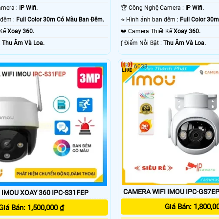
🤖️ Công Nghệ Camera :
IP Wifi.
🏆 Công Nghệ Camera :
IP Wifi.
🌈 Hình ảnh ban đêm :
Full Color 30m Có Màu Ban Ðêm.
⭐ Hình ảnh ban đêm :
Full Color 30
 Kế
Xoay 360.
👑 Camera Thiết Kế
Xoay 360.
m Nỗi Bật :
Thu Âm Và Loa.
️ƒ Điểm Nỗi Bật :
Thu Âm Và Loa.
6033
CAMERA WIFI IMOU IPC-GS7E
 IMOU XOAY 360 IPC-S31FEP
Giá Bán: 1,800,0
Giá Bán: 1,500,000 ₫