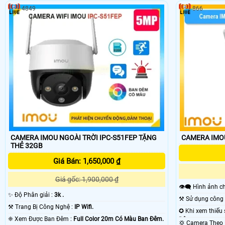
4849
866
CAMERA IMOU NGOÀI TRỜI IPC-S51FEP TẶNG
CAMERA IMOU
THẺ 32GB
Giá Bán: 1,650,000 ₫
Giá gốc: 1,900,000 ₫
👁️‍🗨 Hình ảnh
✨ Độ Phân giải :
3k .
⚒ Trang Bị Công Nghệ :
IP Wifi.
❈ Xem Được Ban Đêm :
Full Color 20m Có Màu Ban Ðêm.
Ðêm.
💢 Camera The