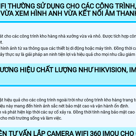
WIFI THƯỜNG SỬ DỤNG CHO CÁC CÔNG TRÌNH
 VỪA XEM HÌNH ANH VỪA KẾT NỐI ÂM THAN
ám sát cho các công trình kho hàng nhà xưởng vừa và nhỏ. Được tích hợp 
t.
i hình ảnh từ xa thông qua các thiết bị di động hoặc máy tính. Đồng thờ
 thực sự là giải pháp an ninh tiện lợi và hiệu quả cho mọi nhu cầu giám 
ƯƠNG HIỆU CHẤT LƯỢNG NHƯ HIKVISION, IM
iệu quả cho các công trình ngoài trời như công trình kho hàng trang t
iệu này mang đến hình ảnh sắc nét bảo mật cao và vận hành ổn định.
 và phát hiện kịp thời các sự cố xảy ra. Đồng thời tính năng bảo mật cao
cho môi trường sống và làm việc.
N TƯ VẤN LẮP CAMERA WIFI 360 IMOU CHO