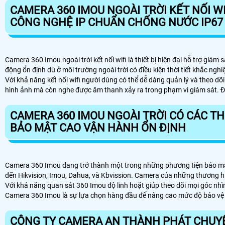
CAMERA 360 IMOU NGOÀI TRỜI KẾT NỐI 
CÔNG NGHỆ IP CHUẨN CHỐNG NƯỚC IP67
Camera 360 Imou ngoài trời kết nối wifi là thiết bị hiện đại hỗ trợ gi
động ổn định dù ở môi trường ngoài trời có điều kiện thời tiết khắc nghiệ
Với khả năng kết nối wifi người dùng có thể dễ dàng quản lý và theo dõ
hình ảnh mà còn nghe được âm thanh xảy ra trong phạm vi giám sát. Đây
CAMERA 360 IMOU NGOÀI TRỜI CÓ CÁC TH
BẢO MẬT CAO VẬN HÀNH ỔN ĐỊNH
Camera 360 Imou đang trở thành một trong những phương tiện bảo mật h
đến Hikvision, Imou, Dahua, và Kbvission. Camera của những thương h
Với khả năng quan sát 360 Imou độ linh hoặt giúp theo dõi mọi góc nhìn
Camera 360 Imou là sự lựa chọn hàng đầu để nâng cao mức độ bảo vệ 
CÔNG TY CAMERA AN THÀNH PHÁT CHUYÊ