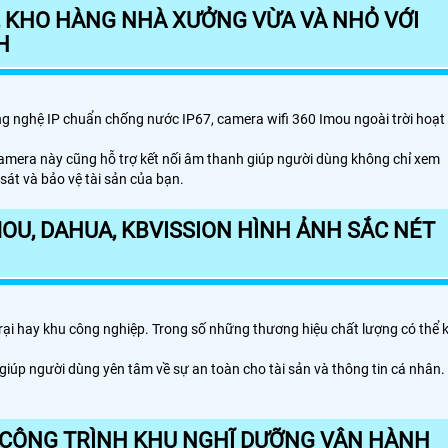
, KHO HÀNG NHÀ XƯỞNG VỪA VÀ NHỎ VỚI
H
công nghệ IP chuẩn chống nước IP67, camera wifi 360 Imou ngoài trời hoạt
i camera này cũng hỗ trợ kết nối âm thanh giúp người dùng không chỉ xem
sát và bảo vệ tài sản của bạn.
OU, DAHUA, KBVISSION HÌNH ẢNH SẮC NÉT
rại hay khu công nghiệp. Trong số những thương hiệu chất lượng có thể 
 giúp người dùng yên tâm về sự an toàn cho tài sản và thông tin cá nhân.
 CÔNG TRÌNH KHU NGHĨ DƯỠNG VẬN HÀNH