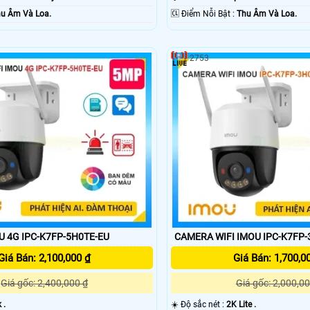
u Âm Và Loa.
️🆑 Điểm Nỗi Bật :
Thu Âm Và Loa.
2753
 4G IPC-K7FP-5H0TE-EU
CAMERA WIFI IMOU IPC-K7FP
Giá Bán: 2,100,000 ₫
Giá Bán: 1,700,0
Giá gốc: 2,400,000 ₫
Giá gốc: 2,000,00
 .
☀️ Độ sắc nét :
2K Lite .