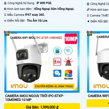
🤖️ Công Nghệ Sử Dụng :
IP Wifi POE.
✪ Hình ảnh ban đêm :
Hồng Ngoại 30m Hồng Ngoại
SMD.
♊ Mẫu Camera
IP67 xoay 360.
♊ Camera Thiết
️☣️ Điểm Nỗi Bật :
Thu Âm Và Loa.
️🔈 Điể
5890
3189
CAMERA IMOU NGOÀI TRỜI IPC-S7XP-
CAMERA WIFI
10M0WED 10 MP
Giá Bán: 1,999,000 ₫