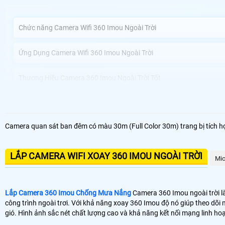
Chức năng Camera Wifi 360 Imou Ngoài Trời
Ứng Dụng Camera Wifi 360 Imou Ngoài Trời
Thương Hiệu Camera 360 Imou Ngoài Trời Tốt
Công ty Camera An Thành Phát Lắp Camera 360 Imou Ngoài Trời u
Camera quan sát ban đêm có màu 30m (Full Color 30m) trang bị tích hợ
Camera 360 Imou Ngoài trời kết nối không dây và có dây sự lựa chọn h
camera này sẽ nâng cao an toàn an toàn cho ngôi nhà hoặc doanh ngh
LẮP CAMERA WIFI XOAY 360 IMOU NGOÀI TRỜI
Mic
Với khả năng xoay 360 Imou độ dễ dàng trên điện thoại bạn có thể dễ d
rõ nét và chất lượng video HD.
Lắp Camera 360 Imou Chống Mưa Nắng
Camera 360 Imou ngoài trời là
công trình ngoài trơi. Với khả năng xoay 360 Imou độ nó giúp theo dõi 
gió. Hình ảnh sắc nét chất lượng cao và khả năng kết nối mạng linh h