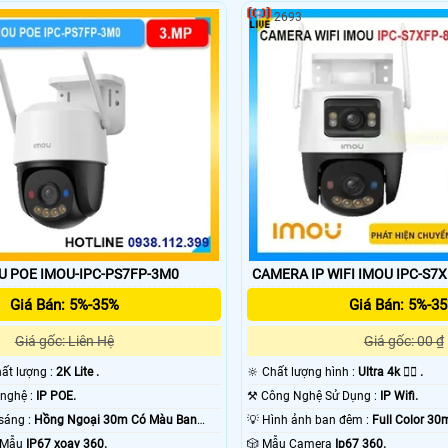
2693
 POE IMOU-IPC-PS7FP-3M0
CAMERA IP WIFI IMOU IPC-S7
Giá Bán: 5%-35%
Giá Bán: 5%-3
Giá gốc: Liên Hệ
Giá gốc: 00 ₫
 chất lượng :
2K Lite .
🔆 Chất lượng hình :
Ultra 4k 👍🏾 .
⚒ Sử dụng công nghệ :
IP POE.
⚒ Công Nghệ Sử Dụng :
IP Wifi.
✪ Khi xem thiếu sáng :
Hồng Ngoại 30m Có Màu Ban
💡 Hình ảnh ban đêm :
Full Color 3
o Mẫu
IP67 xoay 360.
🎲 Mẫu Camera
Ip67 360.