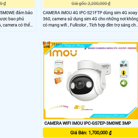
0 ₫
Giá gốc: 2,200,000 ₫
-5M0WE đảm bảo
CAMERA IMOU 4G IPC-S21FTP dùng sim 4G xoay
được bao phủ
360, camera sử dụng sim 4G cho những nơi khôn
có mạng wifi , Fullcolor , Tích hợp đèn trợ sáng ch
ều kiện thời tiết
hình ảnh ban đêm có màu cực đẹp, phân giải 2.0
Megapixel, H265 , quay quét 360 Độ ngoài trời,
 xoay 0 ~ 355 ° &
Công trình xây dựng, trang trại, thích hợp ao hồ ,
19447
trạm ở biển, rẫy, . .
CAMERA WIFI IMOU IPC-GS7EP-3M0WE 3MP
Giá Bán: 1,700,000 ₫