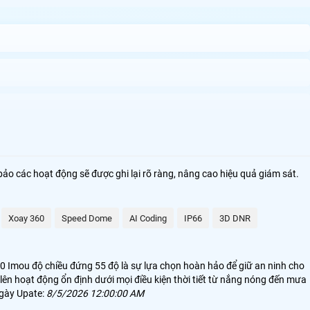
o các hoạt động sẽ được ghi lại rõ ràng, nâng cao hiệu quả giám sát.
trại chăn nuôi. Với khả năng chống chịu mưa nắng và thiết kế chắc chắn
Xoay 360
Speed Dome
AI Coding
IP66
3D DNR
thoại hoặc máy tính. Công nghệ IP mang lại sự tin cậy cao với hình ảnh
60 Imou độ chiều đứng 55 độ là sự lựa chọn hoàn hảo để giữ an ninh cho
 lên hoạt động ổn định dưới mọi điều kiện thời tiết từ nắng nóng đến mưa
Ngày Upate:
8/5/2026 12:00:00 AM