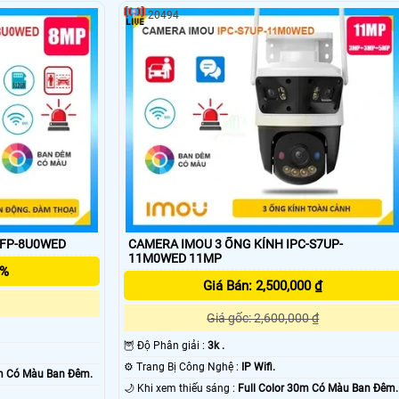
20494
'
XFP-8U0WED
CAMERA IMOU 3 ỐNG KÍNH IPC-S7UP-
11M0WED 11MP
5%
Giá Bán: 2,500,000 ₫
Giá gốc: 2,600,000 ₫
🦉 Độ Phân giải :
3k .
⚙ Trang Bị Công Nghệ :
IP Wifi.
0m Có Màu Ban Ðêm.
🌙 Khi xem thiếu sáng :
Full Color 30m Có Màu Ban Ðêm.