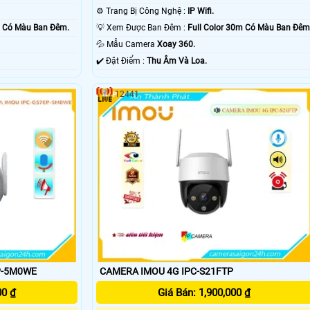
⚙ Trang Bị Công Nghệ :
IP Wifi.
m Có Màu Ban Ðêm.
💡 Xem Được Ban Đêm :
Full Color 30m Có Màu Ban Ðêm
💦 Mẫu Camera
Xoay 360.
️✔️ Đặt Điểm :
Thu Âm Và Loa.
12441
P-5M0WE
CAMERA IMOU 4G IPC-S21FTP
00 ₫
Giá Bán: 1,900,000 ₫