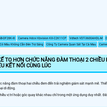
SB-DF28K-I0
Camera Hdcvi Kbvision KX-C2K11CP
Vdtech VDT-3600AHDL-M
Có Màu Không Cần Đèn Trợ Sáng
Công Ty Camera Quan Sát Tại Cà Mau
Camer
KẾ TO HƠN CHỨC NĂNG ĐÀM THOẠI 2 CHIỀU 
ỀU KẾT NỐI CÙNG LÚC
hức năng đàm thoại hai chiều đem đến trải nghiệm giám sát mạnh mẽ. Thi
ại di động.
nhiều vị trí hoặc góc quay khác nhau chỉ trong một ứng dụng duy nhất. 