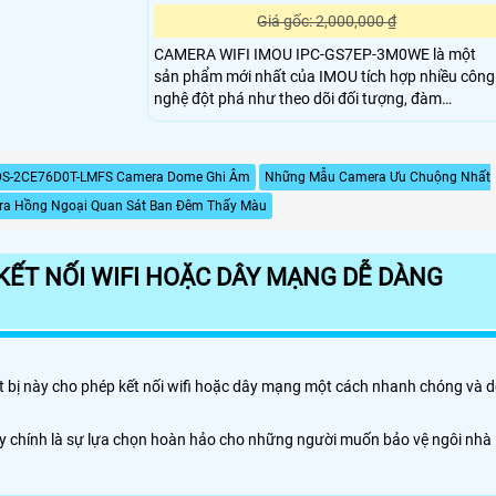
Giá gốc: 2,000,000 ₫
CAMERA WIFI IMOU IPC-GS7EP-3M0WE là một
sản phẩm mới nhất của IMOU tích hợp nhiều công
nghệ đột phá như theo dõi đối tượng, đàm
CAMERA IMOU IPC-GS7EP-3M0WE còn hỗ trợ 4
chế độ tự động điều chỉnh cân bằng ánh sáng nhì
ban đêm cho độ rõ nét như ban ngày ngay cả
DS-2CE76D0T-LMFS Camera Dome Ghi Âm
Những Mẫu Camera Ưu Chuộng Nhất
trong bóng tối,camera còn có khả năng chống
a Hồng Ngoại Quan Sát Ban Đêm Thấy Màu
chịu mọi thời tiết mưa gió khi lắp đặt ngoài trời
KẾT NỐI WIFI HOẶC DÂY MẠNG DỄ DÀNG
ết bị này cho phép kết nối wifi hoặc dây mạng một cách nhanh chóng và d
Đây chính là sự lựa chọn hoàn hảo cho những người muốn bảo vệ ngôi nhà