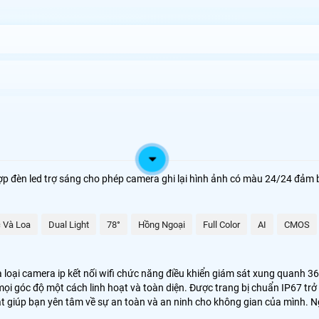
y Tín
p đèn led trợ sáng cho phép camera ghi lại hình ảnh có màu 24/24 đảm bả
oàn hảo cho hệ thống giám sát ngoại trời như công trình vườn cây trang 
iệp của bạn.
 Và Loa
Dual Light
78°
Hồng Ngoại
Full Color
AI
CMOS
àng kiểm soát và quan sát mọi góc cạnh chỉ bằng một ứng dụng trên điện 
 loại camera ip kết nối wifi chức năng điều khiển giám sát xung quanh 3
mọi góc độ một cách linh hoạt và toàn diện. Được trang bị chuẩn IP67 trở
oạt giúp bạn yên tâm về sự an toàn và an ninh cho không gian của mình. 