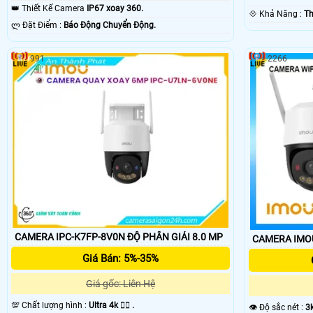
👑 Thiết Kế Camera
IP67 xoay 360.
️💠 Khả Năng :
Th
️ლ Đặt Điểm :
Báo Động Chuyển Động.
991
2266
CAMERA IPC-K7FP-8V0N ĐỘ PHÂN GIẢI 8.0 MP
CAMERA IMOU
Giá Bán: 5%-35%
Giá gốc: Liên Hệ
💯 Chất lượng hình :
Ultra 4k 👍🏾 .
👁 Độ sắc nét :
3k