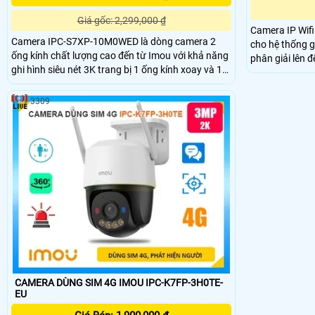
Giá gốc: 2,299,000 ₫
Camera IP Wifi
Camera IPC-S7XP-10M0WED là dòng camera 2
cho hệ thống g
ống kính chất lượng cao đến từ Imou với khả năng
phân giải lên 
ghi hình siêu nét 3K trang bị 1 ống kính xoay và 1
bảo hình ảnh 
ống kính cố định. Ngoài ra camera còn đem đến
Full Color tro
khả năng phát hiện phân biệt người phương tiện
hiệu quả ngay 
3309
một cách chính xác, bên cạnh đó là tầm nhìn ban
năng Báo Động 
đêm có màu sắc chân thực.
lắp đặt giám s
trình khác
CAMERA DÙNG SIM 4G IMOU IPC-K7FP-3H0TE-
EU