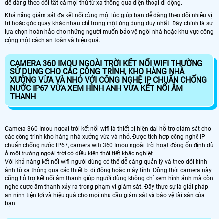
dễ dàng theo dõi tất cả mọi thứ từ xa thông qua điện thoại di động.
Khả năng giám sát đa kết nối cùng một lúc giúp bạn dễ dàng theo dõi nhiều vị
trí hoặc góc quay khác nhau chỉ trong một ứng dụng duy nhất. Đây chính là sự
lựa chọn hoàn hảo cho những người muốn bảo vệ ngôi nhà hoặc khu vực công
cộng một cách an toàn và hiệu quả.
CAMERA 360 IMOU NGOÀI TRỜI KẾT NỐI WIFI THƯỜNG
SỬ DỤNG CHO CÁC CÔNG TRÌNH, KHO HÀNG NHÀ
XƯỞNG VỪA VÀ NHỎ VỚI CÔNG NGHỆ IP CHUẨN CHỐNG
NƯỚC IP67 VỪA XEM HÌNH ANH VỪA KẾT NỐI ÂM
THANH
Camera 360 Imou ngoài trời kết nối wifi là thiết bị hiện đại hỗ trợ giám sát cho
các công trình kho hàng nhà xưởng vừa và nhỏ. Được tích hợp công nghệ IP
chuẩn chống nước IP67, camera wifi 360 Imou ngoài trời hoạt động ổn định dù
ở môi trường ngoài trời có điều kiện thời tiết khắc nghiệt.
Với khả năng kết nối wifi người dùng có thể dễ dàng quản lý và theo dõi hình
ảnh từ xa thông qua các thiết bị di động hoặc máy tính. Đồng thời camera này
cũng hỗ trợ kết nối âm thanh giúp người dùng không chỉ xem hình ảnh mà còn
nghe được âm thanh xảy ra trong phạm vi giám sát. Đây thực sự là giải pháp
an ninh tiện lợi và hiệu quả cho mọi nhu cầu giám sát và bảo vệ tài sản của
bạn.