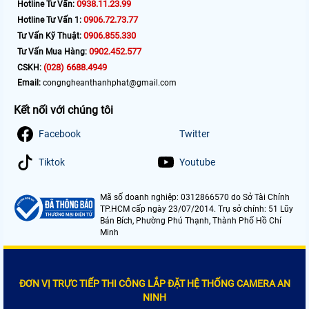
0938.11.23.99
Hotline Tư Vấn:
0906.72.73.77
Hotline Tư Vấn 1:
0906.855.330
Tư Vấn Kỹ Thuật:
0902.452.577
Tư Vấn Mua Hàng:
(028) 6688.4949
CSKH:
Email:
congngheanthanhphat@gmail.com
Kết nối với chúng tôi
Facebook
Twitter
Tiktok
Youtube
Mã số doanh nghiệp: 0312866570 do Sở Tài Chính
TP.HCM cấp ngày 23/07/2014. Trụ sở chính: 51 Lũy
Bán Bích, Phường Phú Thạnh, Thành Phố Hồ Chí
Minh
ĐƠN VỊ TRỰC TIẾP THI CÔNG LẮP ĐẶT HỆ THỐNG CAMERA AN
NINH