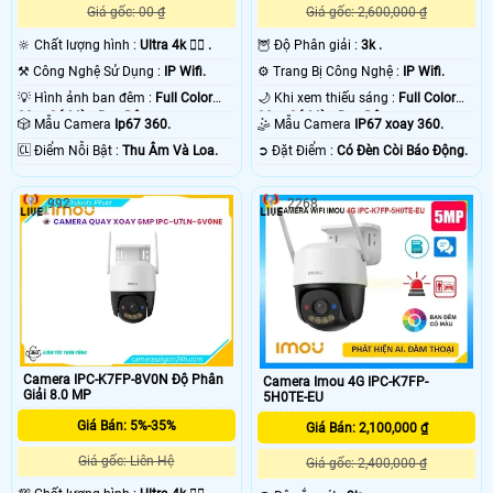
Giá gốc: 00 ₫
Giá gốc: 2,600,000 ₫
🔆 Chất lượng hình :
Ultra 4k 👍🏾 .
🦉 Độ Phân giải :
3k .
⚒ Công Nghệ Sử Dụng :
IP Wifi.
⚙ Trang Bị Công Nghệ :
IP Wifi.
💡 Hình ảnh ban đêm :
Full Color
🌙 Khi xem thiếu sáng :
Full Color
30m Có Màu Ban Ðêm.
30m Có Màu Ban Ðêm.
🎲 Mẫu Camera
Ip67 360.
🤹 Mẫu Camera
IP67 xoay 360.
️🆑 Điểm Nỗi Bật :
Thu Âm Và Loa.
️➲ Đặt Điểm :
Có Ðèn Còi Báo Động.
992
2268
Camera IPC-K7FP-8V0N Độ Phân
Camera Imou 4G IPC-K7FP-
Giải 8.0 MP
5H0TE-EU
Giá Bán: 5%-35%
Giá Bán: 2,100,000 ₫
Giá gốc: Liên Hệ
Giá gốc: 2,400,000 ₫