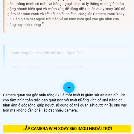
đêm thông minh có màu và hồng ngoại. chip xử lý thông minh giúp báo
động nhanh hiệu quả và chính xác, dễ dàng điều khiển quay xoay 360 độ
giám sát toàn cảnh và kết nối nhiều thiết bị cùng lúc.Camera Imou Xoay
360 lắp giám sát ngoài trời bảo vệ an ninh hiệu quả cho gia đình cửa
hàng hay nhà xưởng
Chức năng Camera Wifi 360 Imou Ngoài Trời
Ứng Dụng Camera Wifi 360 Imou Ngoài Trời
Thương Hiệu Camera 360 Imou Ngoài Trời Tốt
Camera quan sát góc nhìn rộng 87° là một thiết bị giám sát an ninh hữu ích
Công ty Camera An Thành Phát Lắp Camera 360 Imou Ngoài Trời uy
cho tầm nhìn toàn diện bao quát hơn với thiết kế ống kính có khả năng ghi
Tín
hình ảnh ở góc rộng, giúp người sử dụng có thể quan sát được nhiều khu vực
hơn mà không cần phải lắp đặt nhiều camera.
Camera 360 Imou Ngoài trời kết nối không dây và có dây sự lựa chọn hoàn
hảo cho hệ thống giám sát ngoại trời như công trình vườn cây trang trại chăn
nuôi. Với khả năng chống chịu mưa nắng và thiết kế chắc chắn camera này sẽ
LẮP CAMERA WIFI XOAY 360 IMOU NGOÀI TRỜI
nâng cao an toàn an toàn cho ngôi nhà hoặc doanh nghiệp của bạn.