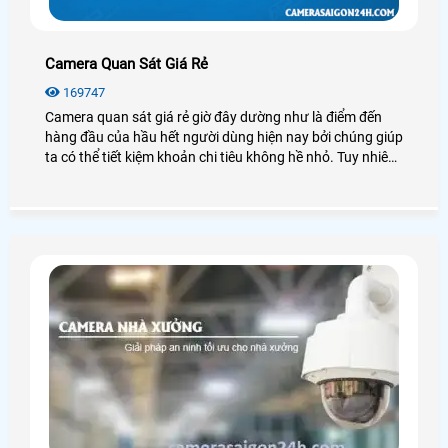
Camera Quan Sát Giá Rẻ
169747
Camera quan sát giá rẻ giờ đây dường như là điểm đến
hàng đầu của hầu hết người dùng hiện nay bởi chúng giúp
ta có thể tiết kiệm khoản chi tiêu không hề nhỏ. Tuy nhiên
camera quan sát có rất nhiều loại, thương hiệu hay nguồn
gốc xuất xứ, mỗi loại có những đặc điểm, chức năng riêng,
vậy chúng ta nên lắp camera quan sát giá rẻ nào để đảm
bảo chất lượng tốt, hiệu quả cao