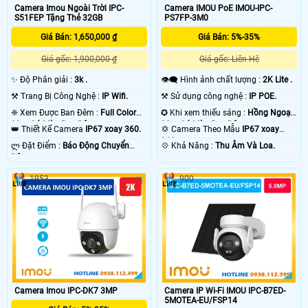
Camera Imou Ngoài Trời IPC-
Camera IMOU PoE IMOU-IPC-
S51FEP Tặng Thẻ 32GB
PS7FP-3M0
Giá Bán: 1,650,000 ₫
Giá Bán: 5%-35%
Giá gốc: 1,900,000 ₫
Giá gốc: Liên Hệ
✨ Độ Phân giải :
3k .
👁️‍🗨 Hình ảnh chất lượng :
2K Lite .
⚒ Trang Bị Công Nghệ :
IP Wifi.
⚒ Sử dụng công nghệ :
IP POE.
❈ Xem Được Ban Đêm :
Full Color
✪ Khi xem thiếu sáng :
Hồng Ngoại
20m Có Màu Ban Ðêm.
30m Có Màu Ban Ðêm.
👑 Thiết Kế Camera
IP67 xoay 360.
💢 Camera Theo Mẫu
IP67 xoay
360.
️ლ Đặt Điểm :
Báo Động Chuyển
️💠 Khả Năng :
Thu Âm Và Loa.
Động.
1953
900
Camera Imou IPC-DK7 3MP
Camera IP Wi-Fi IMOU IPC-B7ED-
5MOTEA-EU/FSP14