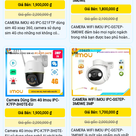
5M0WE
Giá Bán: 1,900,000 ₫
Giá Bán: 1,800,000 ₫
Giá gốc: 2,200,000 ₫
Giá gốc: 2,100,000 ₫
CAMERA IMOU 4G IPC-S21FTP dùng
CAMERA WIFI IMOU IPC-GS7EP-
sim 4G xoay 360, camera sử dụng
5M0WE đảm bảo mọi ngóc ngách
sim 4G cho những nơi không có
trong nhà bạn được bao phủ hoàn
mạng wifi , Fullcolor , Tích hợp đèn
toàn . Với chứng nhận IP66, camera
trợ sáng cho hình ảnh ban đêm có
có thể được sử dụng ngoài trời với
màu cực đẹp, phân giải 2.0
3311
19449
các điều kiện thời tiết khác nhau.
Megapixel, H265 , quay quét 360 Độ
Với tính năng giám sát trực tiếp với
ngoài trời, Công trình xây dựng,
độ nét cao QHD 3K và các tính năng
trang trại, thích hợp ao hồ , trạm ở
xoay 0 ~ 355 ° & nghiêng 0 ~ 90 °
biển, rẫy, . .
CAMERA WIFI IMOU IPC-GS7EP-
Camera Dùng Sim 4G Imou IPC-
3M0WE 3MP
K7FP-3H0TE-EU
Giá Bán: 1,700,000 ₫
Giá Bán: 1,900,000 ₫
Giá gốc: 2,000,000 ₫
Giá gốc: 2,200,000 ₫
CAMERA WIFI IMOU IPC-GS7EP-
Camera 4G imou IPC-K7FP-3H0TE-
3M0WE là một sản phẩm mới nhất
EU sử dụng công nghệ AI phát hiện