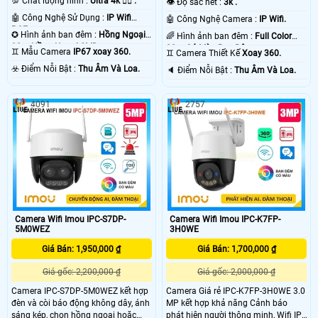
💯 Chất lượng hình :
Ultra 4k 👍🏾 .
👁 Độ sắc nét :
3k .
🤖️ Công Nghệ Sử Dụng :
IP Wifi
🤖️ Công Nghệ Camera :
IP Wifi.
POE.
✪ Hình ảnh ban đêm :
Hồng Ngoại
🌈 Hình ảnh ban đêm :
Full Color
30m Hồng Ngoại SMD.
30m Có Màu Ban Ðêm.
♊ Mẫu Camera
IP67 xoay 360.
♊ Camera Thiết Kế
Xoay 360.
️☣️ Điểm Nỗi Bật :
Thu Âm Và Loa.
️🔈 Điểm Nỗi Bật :
Thu Âm Và Loa.
4091
2757
Camera Wifi Imou IPC-S7DP-
Camera Wifi Imou IPC-K7FP-
5M0WEZ
3H0WE
Giá Bán: 1,950,000 ₫
Giá Bán: 1,700,000 ₫
Giá gốc: 2,200,000 ₫
Giá gốc: 2,000,000 ₫
Camera IPC-S7DP-5M0WEZ kết hợp
Camera Giá rẻ IPC-K7FP-3H0WE 3.0
đèn và còi báo động không dây, ánh
MP kết hợp khả năng Cảnh báo
sáng kép, chọn hồng ngoại hoặc
phát hiện người thông minh, Wifi IP,