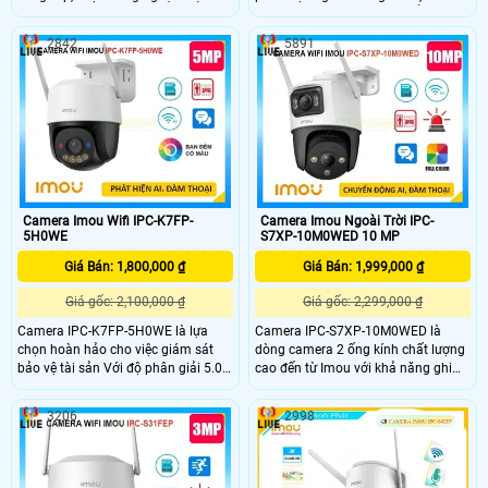
đèn chiếu sáng. Chất lượng hình
Còi & nháy đèn khi có chuyển động,
ảnh 5.0MP tiết kiệm băng thông và
xem màu sắc Full Color 30m vào
2842
5891
chi phí, giám sát ban đêm tốt với
ban đêm, trang bị đèn trợ sáng kép,
hồng ngoại 50m. Truyền tải hình
loa đàm thoại tích hợp, Chống
ảnh qua IP Wifi Digital chất lượng,
Ngược Sáng HDR. Camera nhỏ gọn,
chống ngược sáng HDR
xoay 360 độ, thiết kế cao cấp.
Camera Imou Wifi IPC-K7FP-
Camera Imou Ngoài Trời IPC-
5H0WE
S7XP-10M0WED 10 MP
Giá Bán: 1,800,000 ₫
Giá Bán: 1,999,000 ₫
Giá gốc: 2,100,000 ₫
Giá gốc: 2,299,000 ₫
Camera IPC-K7FP-5H0WE là lựa
Camera IPC-S7XP-10M0WED là
chọn hoàn hảo cho việc giám sát
dòng camera 2 ống kính chất lượng
bảo vệ tài sản Với độ phân giải 5.0
cao đến từ Imou với khả năng ghi
megapixel camera không dây này
hình siêu nét 3K trang bị 1 ống kính
kết hợp khả năng phát hiện chuyển
xoay và 1 ống kính cố định. Ngoài
3206
2998
động thông minh và phát hiện hình
ra camera còn đem đến khả năng
dáng người. Đặc biệt, thiết bị này
phát hiện phân biệt người phương
trang bị đèn cảnh báo xâm nhập và
tiện một cách chính xác, bên cạnh
còi hú tại chỗ, giúp người dùng dễ
đó là tầm nhìn ban đêm có màu sắc