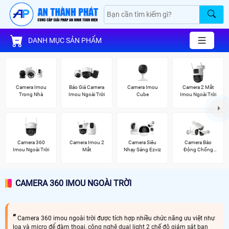
DANH MỤC SẢN PHẨM
Camera Imou
Báo Giá Camera
Camera Imou
Camera 2 Mắt
Trong Nhà
Imou Ngoài Trời
Cube
Imou Ngoài Trời
Camera 360
Camera Imou 2
Camera Siêu
Camera Báo
Imou Ngoài Trời
Mắt
Nhạy Sáng Ezviz
Động Chống
Trộm Hikvision
CAMERA 360 IMOU NGOÀI TRỜI
Camera 360 imou ngoài trời được tích hợp nhiều chức năng ưu việt như
loa và micro để đàm thoại, công nghệ dual light 2 chế độ giám sát ban