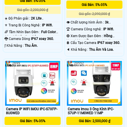
Giá Bán: 5%-35%
Giá Bán: 5%-35%
Giá gốc: 2,200,000 ₫
Giá gốc: 2,090,000 ₫
☀️ Độ Phân giải :
2K Lite .
👁 Chất lượng hình Ảnh :
3k .
⚜️ Trang Bị Công Nghệ :
IP Wifi.
🏆 Camera Công nghệ :
IP Wifi.
🌈 Tầm Nhìn Ban Đêm :
Full Color
🔴 Xem Được Ban Đêm :
Hồng
20m Có Màu Ban Ðêm.
🐉️ Camera Dòng
IP67 xoay 360.
Ngoại 30m Hồng Ngoại SMD.
🐜 Cấu Tạo Camera
IP67 xoay 360.
️ƒ Khả Năng :
Thu Âm.
️🔈 Khả Năng :
Thu Âm Và Loa.
2699
20552
Camera IP WIFI IMOU IPC-S7XFP-
Camera Imou 3 Ống Kính IPC-
8U0WED
S7UP-11M0WED 11MP
Giá Bán: 5%-35%
Giá Bán: 2,500,000 ₫