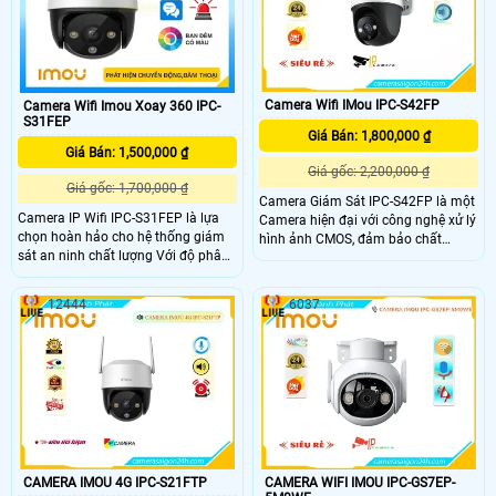
dàng nhận biết sự xâm nhập
chân thực.
Camera Wifi IMou IPC-S42FP
Camera Wifi Imou Xoay 360 IPC-
S31FEP
Giá Bán: 1,800,000 ₫
Giá Bán: 1,500,000 ₫
Giá gốc: 2,200,000 ₫
Giá gốc: 1,700,000 ₫
Camera Giám Sát IPC-S42FP là một
Camera IP Wifi IPC-S31FEP là lựa
Camera hiện đại với công nghệ xử lý
chọn hoàn hảo cho hệ thống giám
hình ảnh CMOS, đảm bảo chất
sát an ninh chất lượng Với độ phân
lượng hình ảnh chân thực. Với công
giải lên đến 3.0 megapixel, IPC-
nghệ thiếu sáng Full Color, camera
S31FEP đảm bảo hình ảnh sắc nét
có khả năng quan sát trong điều
12444
6037
Khả năng xem được ban đêm Full
kiện thiếu sáng màu sắc rõ ràng. Độ
Color trong khoảng cách 30m giúp
phân giải 4.0 MP cho hình ảnh sắc
quan sát hiệu quả ngay cả khi ánh
nét, đẹp mắt
sáng yếu và có chức năng Báo Động
Chuyển Động rất lý tưởng cho việc
lắp đặt giám sát trong gia đình, căn
hộ hoặc công trình khác
CAMERA IMOU 4G IPC-S21FTP
CAMERA WIFI IMOU IPC-GS7EP-