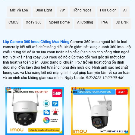
Với khả năng xoay 360 Imou độ dễ dàng trên điện thoại bạn có thể dễ dàng
kiểm soát và quan sát mọi góc cạnh chỉ bằng một ứng dụng trên điện thoại
Mic Và Loa
Dual Light
78°
Hồng Ngoại
Full Color
AI
hoặc máy tính. Công nghệ IP mang lại sự tin cậy cao với hình ảnh rõ nét và
chất lượng video HD.
CMOS
Xoay 360
Speed Dome
AI Coding
IP66
3D DNR
Lắp Camera 360 Imou Chống Mưa Nắng
Camera 360 Imou ngoài trời là loại
camera ip kết nối wifi chức năng điều khiển giám sát xung quanh 360 Imou độ
chiều đứng 55 độ là sự lựa chọn hoàn hảo để giữ an ninh cho công trình ngoài
trơi. Với khả năng xoay 360 Imou độ nó giúp theo dõi mọi góc độ một cách
linh hoạt và toàn diện. Được trang bị chuẩn IP67 trở lên hoạt động ổn định
dưới mọi điều kiện thời tiết từ nắng nóng đến mưa gió. Hình ảnh sắc nét chất
lượng cao và khả năng kết nối mạng linh hoạt giúp bạn yên tâm về sự an toàn
và an ninh cho không gian của mình. Ngày Upate:
8/5/2026 12:00:00 AM
4856
868
'