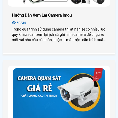
Hướng Dẫn Xem Lại Camera Imou
50234
Trong quá trình sử dụng camera thì ắt hẵn sẽ có nhiều lúc
quý khách cần xem lại lịch sử ghi hình camera để phục vụ
một vài nhu cầu cá nhân, hoặc bị mất trộm cần trích xuất
dữ liệu. Vì vậy hôm nay An Thành Phát chúng tôi sẽ
hướng dẫn các bạn cách xem lại Camera IMOU thông qua
điện thoại thông minh, máy tính. Các bạn hãy làm theo
hướng dẫn của mình nhé.