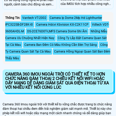
của IMOU tích hợp nhiều công nghệ
người, cảnh báo chủ động và xem
đột phá như theo dõi đối tượng,
Full Color ban đêm 30m có thể giúp
đàm CAMERA IMOU IPC-GS7EP-
giám sát tiến độ thi công và đảm
3M0WE còn hỗ trợ 4 chế độ tự động
bảo an ninh cho công trình xây
Thông Tin:
Vantech VT-2002
Camera Ip Dome 2Mp Hd Lighthunter
điều chỉnh cân bằng ánh sáng nhìn
dựng, đặc biệt là trong những khu
IPC322SB-DF28K-I0
Camera Hdcvi Kbvision KX-C2K11CP
Vdtech VDT-
ban đêm cho độ rõ nét như ban
vực mà việc đi lại khó khăn hoặc
ngày ngay cả trong bóng tối,camera
không có sẵn kết nối mạng ổn định.
3600AHDL-M
DS-2CE76D0T-LMFS Camera Dome Ghi Âm
Những Mẫu
còn có khả năng chống chịu mọi
Camera Ưu Chuộng Nhất Hiện Nay
Công Ty Lắp Đặt Camera Quan Sát
thời tiết mưa gió khi lắp đặt ngoài
trời
Tại Cà Mau
Camera Ban Đêm Có Màu Không Cần Đèn Trợ Sáng
Công
Ty Camera Quan Sát Tại Cà Mau
Camera Hồng Ngoại Quan Sát Ban Đêm
Thấy Màu
CAMERA 360 IMOU NGOÀI TRỜI CÓ THIẾT KẾ TO HƠN
CHỨC NĂNG ĐÀM THOẠI 2 CHIỀU KẾT NỐI WIFI HOẶC
DÂY MẠNG DỄ DÀNG GIÁM SÁT QUA ĐIỆN THOẠI TỪ XA
VỚI NHIỀU KẾT NỐI CÙNG LÚC
Camera 360 Imou ngoài trời với thiết kế to vững chắc được trang bị chức năng
đàm thoại hai chiều đem đến trải nghiệm giám sát mạnh mẽ. Thiết bị này cho
phép kết nối wifi hoặc dây mạng một cách nhanh chóng và dễ dàng giúp bạn