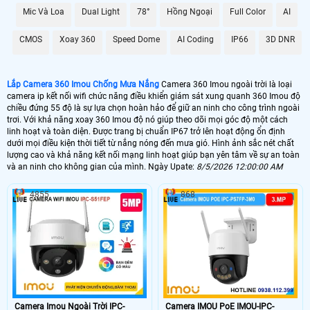
Với khả năng xoay 360 Imou độ dễ dàng trên điện thoại bạn có thể dễ dàng
Mic Và Loa
Dual Light
78°
Hồng Ngoại
Full Color
AI
kiểm soát và quan sát mọi góc cạnh chỉ bằng một ứng dụng trên điện thoại
hoặc máy tính. Công nghệ IP mang lại sự tin cậy cao với hình ảnh rõ nét và
CMOS
Xoay 360
Speed Dome
AI Coding
IP66
3D DNR
chất lượng video HD.
Lắp Camera 360 Imou Chống Mưa Nắng
Camera 360 Imou ngoài trời là loại
camera ip kết nối wifi chức năng điều khiển giám sát xung quanh 360 Imou độ
chiều đứng 55 độ là sự lựa chọn hoàn hảo để giữ an ninh cho công trình ngoài
trơi. Với khả năng xoay 360 Imou độ nó giúp theo dõi mọi góc độ một cách
linh hoạt và toàn diện. Được trang bị chuẩn IP67 trở lên hoạt động ổn định
dưới mọi điều kiện thời tiết từ nắng nóng đến mưa gió. Hình ảnh sắc nét chất
lượng cao và khả năng kết nối mạng linh hoạt giúp bạn yên tâm về sự an toàn
và an ninh cho không gian của mình. Ngày Upate:
8/5/2026 12:00:00 AM
4855
868
'
Camera Imou Ngoài Trời IPC-
Camera IMOU PoE IMOU-IPC-