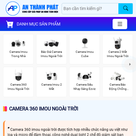
DANH MỤC SẢN PHẨM
Camera Imou
Báo Giá Camera
Camera Imou
Camera 2 Mắt
Trong Nhà
Imou Ngoài Trời
Cube
Imou Ngoài Trời
Camera 360
Camera Imou 2
Camera Siêu
Camera Báo
Imou Ngoài Trời
Mắt
Nhạy Sáng Ezviz
Động Chống
Trộm Hikvision
CAMERA 360 IMOU NGOÀI TRỜI
Camera 360 imou ngoài trời được tích hợp nhiều chức năng ưu việt như
loa và micro để đàm thoại, công nghệ dual light 2 chế độ giám sát ban