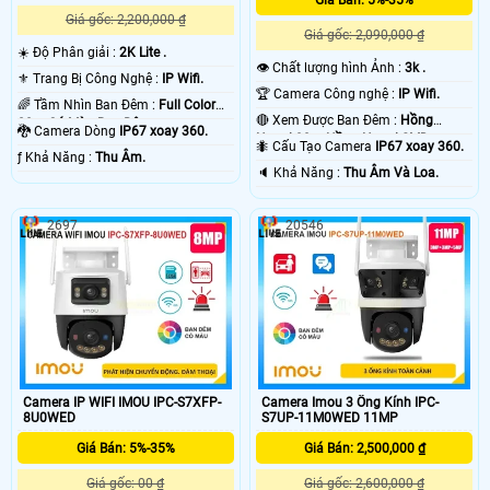
Giá gốc: 2,200,000 ₫
Giá gốc: 2,090,000 ₫
☀️ Độ Phân giải :
2K Lite .
👁 Chất lượng hình Ảnh :
3k .
⚜️ Trang Bị Công Nghệ :
IP Wifi.
🏆 Camera Công nghệ :
IP Wifi.
🌈 Tầm Nhìn Ban Đêm :
Full Color
🔴 Xem Được Ban Đêm :
Hồng
20m Có Màu Ban Ðêm.
🐉️ Camera Dòng
IP67 xoay 360.
Ngoại 30m Hồng Ngoại SMD.
🐜 Cấu Tạo Camera
IP67 xoay 360.
️ƒ Khả Năng :
Thu Âm.
️🔈 Khả Năng :
Thu Âm Và Loa.
2697
20546
Camera IP WIFI IMOU IPC-S7XFP-
Camera Imou 3 Ống Kính IPC-
8U0WED
S7UP-11M0WED 11MP
Giá Bán: 5%-35%
Giá Bán: 2,500,000 ₫
Giá gốc: 00 ₫
Giá gốc: 2,600,000 ₫