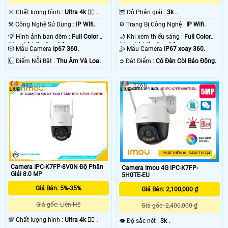
🔆 Chất lượng hình :
Ultra 4k 👍🏾 .
🦉 Độ Phân giải :
3k .
⚒ Công Nghệ Sử Dụng :
IP Wifi.
⚙ Trang Bị Công Nghệ :
IP Wifi.
💡 Hình ảnh ban đêm :
Full Color
🌙 Khi xem thiếu sáng :
Full Color
30m Có Màu Ban Ðêm.
30m Có Màu Ban Ðêm.
🎲 Mẫu Camera
Ip67 360.
🤹 Mẫu Camera
IP67 xoay 360.
️🆑 Điểm Nỗi Bật :
Thu Âm Và Loa.
️➲ Đặt Điểm :
Có Ðèn Còi Báo Động.
992
2268
Camera IPC-K7FP-8V0N Độ Phân
Camera Imou 4G IPC-K7FP-
Giải 8.0 MP
5H0TE-EU
Giá Bán: 5%-35%
Giá Bán: 2,100,000 ₫
Giá gốc: Liên Hệ
Giá gốc: 2,400,000 ₫
💯 Chất lượng hình :
Ultra 4k 👍🏾 .
👁 Độ sắc nét :
3k .