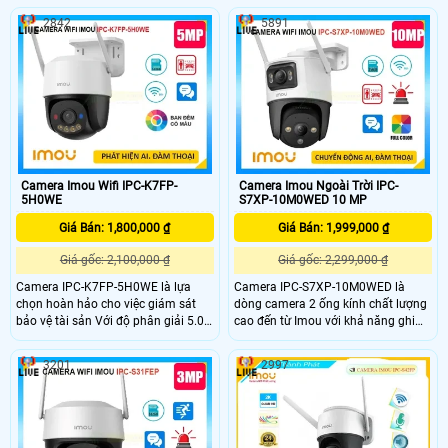
ảnh 5.0MP tiết kiệm băng thông và
xem màu sắc Full Color 30m vào
2842
5891
chi phí, giám sát ban đêm tốt với
ban đêm, trang bị đèn trợ sáng kép,
hồng ngoại 50m. Truyền tải hình
loa đàm thoại tích hợp, Chống
ảnh qua IP Wifi Digital chất lượng,
Ngược Sáng HDR. Camera nhỏ gọn,
chống ngược sáng HDR
xoay 360 độ, thiết kế cao cấp.
Camera Imou Wifi IPC-K7FP-
Camera Imou Ngoài Trời IPC-
5H0WE
S7XP-10M0WED 10 MP
Giá Bán: 1,800,000 ₫
Giá Bán: 1,999,000 ₫
Giá gốc: 2,100,000 ₫
Giá gốc: 2,299,000 ₫
Camera IPC-K7FP-5H0WE là lựa
Camera IPC-S7XP-10M0WED là
chọn hoàn hảo cho việc giám sát
dòng camera 2 ống kính chất lượng
bảo vệ tài sản Với độ phân giải 5.0
cao đến từ Imou với khả năng ghi
megapixel camera không dây này
hình siêu nét 3K trang bị 1 ống kính
kết hợp khả năng phát hiện chuyển
xoay và 1 ống kính cố định. Ngoài
3201
2997
động thông minh và phát hiện hình
ra camera còn đem đến khả năng
dáng người. Đặc biệt, thiết bị này
phát hiện phân biệt người phương
trang bị đèn cảnh báo xâm nhập và
tiện một cách chính xác, bên cạnh
còi hú tại chỗ, giúp người dùng dễ
đó là tầm nhìn ban đêm có màu sắc
dàng nhận biết sự xâm nhập
chân thực.