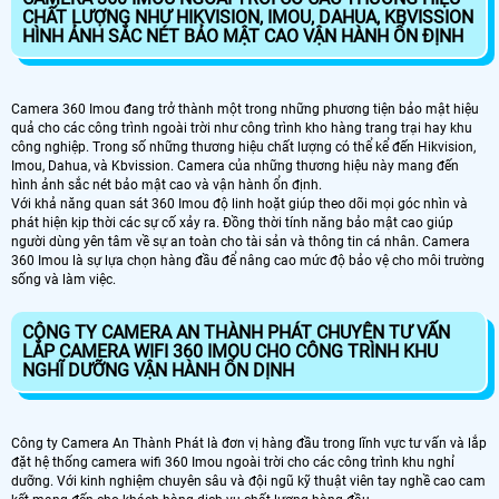
CHẤT LƯỢNG NHƯ HIKVISION, IMOU, DAHUA, KBVISSION
HÌNH ẢNH SẮC NÉT BẢO MẬT CAO VẬN HÀNH ỔN ĐỊNH
Camera 360 Imou đang trở thành một trong những phương tiện bảo mật hiệu
quả cho các công trình ngoài trời như công trình kho hàng trang trại hay khu
công nghiệp. Trong số những thương hiệu chất lượng có thể kể đến Hikvision,
Imou, Dahua, và Kbvission. Camera của những thương hiệu này mang đến
hình ảnh sắc nét bảo mật cao và vận hành ổn định.
Với khả năng quan sát 360 Imou độ linh hoặt giúp theo dõi mọi góc nhìn và
phát hiện kịp thời các sự cố xảy ra. Đồng thời tính năng bảo mật cao giúp
người dùng yên tâm về sự an toàn cho tài sản và thông tin cá nhân. Camera
360 Imou là sự lựa chọn hàng đầu để nâng cao mức độ bảo vệ cho môi trường
sống và làm việc.
CÔNG TY CAMERA AN THÀNH PHÁT CHUYÊN TƯ VẤN
LẮP CAMERA WIFI 360 IMOU CHO CÔNG TRÌNH KHU
NGHĨ DƯỠNG VẬN HÀNH ỔN DỊNH
Công ty Camera An Thành Phát là đơn vị hàng đầu trong lĩnh vực tư vấn và lắp
đặt hệ thống camera wifi 360 Imou ngoài trời cho các công trình khu nghỉ
dưỡng. Với kinh nghiệm chuyên sâu và đội ngũ kỹ thuật viên tay nghề cao cam