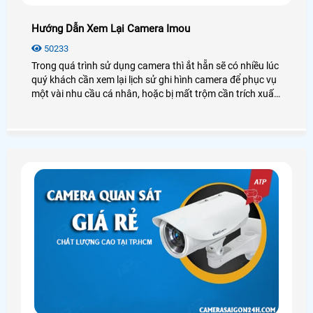
Hướng Dẫn Xem Lại Camera Imou
50233
Trong quá trình sử dụng camera thì ắt hẵn sẽ có nhiều lúc
quý khách cần xem lại lịch sử ghi hình camera để phục vụ
một vài nhu cầu cá nhân, hoặc bị mất trộm cần trích xuất
dữ liệu. Vì vậy hôm nay An Thành Phát chúng tôi sẽ
hướng dẫn các bạn cách xem lại Camera IMOU thông qua
điện thoại thông minh, máy tính. Các bạn hãy làm theo
hướng dẫn của mình nhé.