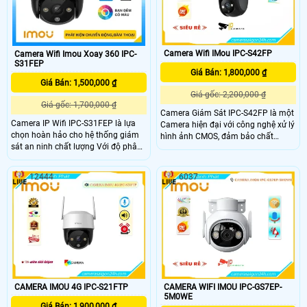
Camera Wifi IMou IPC-S42FP
Camera Wifi Imou Xoay 360 IPC-
S31FEP
Giá Bán: 1,800,000 ₫
Giá Bán: 1,500,000 ₫
Giá gốc: 2,200,000 ₫
Giá gốc: 1,700,000 ₫
Camera Giám Sát IPC-S42FP là một
Camera IP Wifi IPC-S31FEP là lựa
Camera hiện đại với công nghệ xử lý
chọn hoàn hảo cho hệ thống giám
hình ảnh CMOS, đảm bảo chất
sát an ninh chất lượng Với độ phân
lượng hình ảnh chân thực. Với công
giải lên đến 3.0 megapixel, IPC-
nghệ thiếu sáng Full Color, camera
S31FEP đảm bảo hình ảnh sắc nét
có khả năng quan sát trong điều
12444
6037
Khả năng xem được ban đêm Full
kiện thiếu sáng màu sắc rõ ràng. Độ
Color trong khoảng cách 30m giúp
phân giải 4.0 MP cho hình ảnh sắc
quan sát hiệu quả ngay cả khi ánh
nét, đẹp mắt
sáng yếu và có chức năng Báo Động
Chuyển Động rất lý tưởng cho việc
lắp đặt giám sát trong gia đình, căn
hộ hoặc công trình khác
CAMERA IMOU 4G IPC-S21FTP
CAMERA WIFI IMOU IPC-GS7EP-
5M0WE
Giá Bán: 1,900,000 ₫