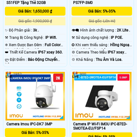
S51FEP Tặng Thẻ 32GB
PS7FP-3M0
Giá Bán: 1,650,000 ₫
Giá Bán: 5%-35%
Giá gốc: 1,900,000 ₫
Giá gốc: Liên Hệ
✨ Độ Phân giải :
3k .
👁️‍🗨 Hình ảnh chất lượng :
2K Lite .
⚒ Trang Bị Công Nghệ :
IP Wifi.
⚒ Sử dụng công nghệ :
IP POE.
❈ Xem Được Ban Đêm :
Full Color
✪ Khi xem thiếu sáng :
Hồng Ngoại
20m Có Màu Ban Ðêm.
30m Có Màu Ban Ðêm.
👑 Thiết Kế Camera
IP67 xoay 360.
💢 Camera Theo Mẫu
IP67 xoay
360.
️ლ Đặt Điểm :
Báo Động Chuyển
️💠 Khả Năng :
Thu Âm Và Loa.
Động.
1952
900
Camera Imou IPC-DK7 3MP
Camera IP Wi-Fi IMOU IPC-B7ED-
5MOTEA-EU/FSP14
Giá Bán: 5%-35%
Giá Bán: 5%-35%