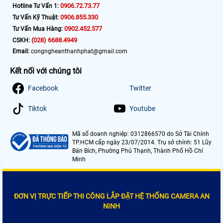
0906.72.73.77
Hotline Tư Vấn 1:
0906.855.330
Tư Vấn Kỹ Thuật:
0902.452.577
Tư Vấn Mua Hàng:
(028) 6688.4949
CSKH:
Email:
congngheanthanhphat@gmail.com
Kết nối với chúng tôi
Facebook
Twitter
Tiktok
Youtube
Mã số doanh nghiệp: 0312866570 do Sở Tài Chính
TP.HCM cấp ngày 23/07/2014. Trụ sở chính: 51 Lũy
Bán Bích, Phường Phú Thạnh, Thành Phố Hồ Chí
Minh
ĐƠN VỊ TRỰC TIẾP THI CÔNG LẮP ĐẶT HỆ THỐNG CAMERA AN
NINH