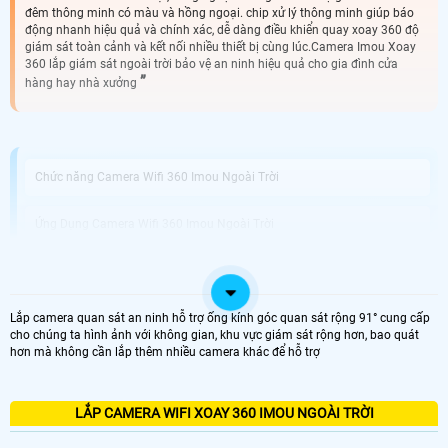
đêm thông minh có màu và hồng ngoại. chip xử lý thông minh giúp báo
động nhanh hiệu quả và chính xác, dễ dàng điều khiển quay xoay 360 độ
giám sát toàn cảnh và kết nối nhiều thiết bị cùng lúc.Camera Imou Xoay
360 lắp giám sát ngoài trời bảo vệ an ninh hiệu quả cho gia đình cửa
hàng hay nhà xưởng
Chức năng Camera Wifi 360 Imou Ngoài Trời
Ứng Dụng Camera Wifi 360 Imou Ngoài Trời
Thương Hiệu Camera 360 Imou Ngoài Trời Tốt
Lắp camera quan sát an ninh hỗ trợ ống kính góc quan sát rộng 91° cung cấp
Công ty Camera An Thành Phát Lắp Camera 360 Imou Ngoài Trời uy
cho chúng ta hình ảnh với không gian, khu vực giám sát rộng hơn, bao quát
Tín
hơn mà không cần lắp thêm nhiều camera khác để hỗ trợ
Camera 360 Imou Ngoài trời kết nối không dây và có dây sự lựa chọn hoàn
hảo cho hệ thống giám sát ngoại trời như công trình vườn cây trang trại chăn
LẮP CAMERA WIFI XOAY 360 IMOU NGOÀI TRỜI
nuôi. Với khả năng chống chịu mưa nắng và thiết kế chắc chắn camera này sẽ
nâng cao an toàn an toàn cho ngôi nhà hoặc doanh nghiệp của bạn.