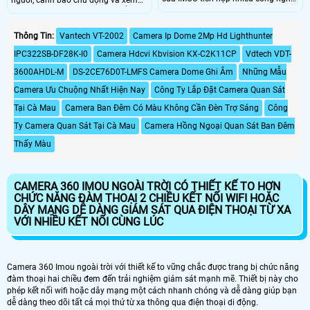
đột phá như theo dõi đối tượng,
Full Color ban đêm 30m có thể giúp
đàm CAMERA IMOU IPC-GS7EP-
giám sát tiến độ thi công và đảm
3M0WE còn hỗ trợ 4 chế độ tự động
bảo an ninh cho công trình xây
Thông Tin:
Vantech VT-2002
Camera Ip Dome 2Mp Hd Lighthunter
điều chỉnh cân bằng ánh sáng nhìn
dựng, đặc biệt là trong những khu
IPC322SB-DF28K-I0
Camera Hdcvi Kbvision KX-C2K11CP
Vdtech VDT-
ban đêm cho độ rõ nét như ban
vực mà việc đi lại khó khăn hoặc
ngày ngay cả trong bóng tối,camera
không có sẵn kết nối mạng ổn định.
3600AHDL-M
DS-2CE76D0T-LMFS Camera Dome Ghi Âm
Những Mẫu
còn có khả năng chống chịu mọi
Camera Ưu Chuộng Nhất Hiện Nay
Công Ty Lắp Đặt Camera Quan Sát
thời tiết mưa gió khi lắp đặt ngoài
trời
Tại Cà Mau
Camera Ban Đêm Có Màu Không Cần Đèn Trợ Sáng
Công
Ty Camera Quan Sát Tại Cà Mau
Camera Hồng Ngoại Quan Sát Ban Đêm
Thấy Màu
CAMERA 360 IMOU NGOÀI TRỜI CÓ THIẾT KẾ TO HƠN
CHỨC NĂNG ĐÀM THOẠI 2 CHIỀU KẾT NỐI WIFI HOẶC
DÂY MẠNG DỄ DÀNG GIÁM SÁT QUA ĐIỆN THOẠI TỪ XA
VỚI NHIỀU KẾT NỐI CÙNG LÚC
Camera 360 Imou ngoài trời với thiết kế to vững chắc được trang bị chức năng
đàm thoại hai chiều đem đến trải nghiệm giám sát mạnh mẽ. Thiết bị này cho
phép kết nối wifi hoặc dây mạng một cách nhanh chóng và dễ dàng giúp bạn
dễ dàng theo dõi tất cả mọi thứ từ xa thông qua điện thoại di động.