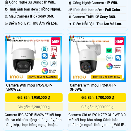
🤖️ Công Nghệ Sử Dụng :
IP Wifi
🤖️ Công Nghệ Camera :
IP Wifi.
POE.
✪ Hình ảnh ban đêm :
Hồng Ngoại
🌈 Hình ảnh ban đêm :
Full Color
30m Hồng Ngoại SMD.
30m Có Màu Ban Ðêm.
♊ Mẫu Camera
IP67 xoay 360.
♊ Camera Thiết Kế
Xoay 360.
️☣️ Điểm Nỗi Bật :
Thu Âm Và Loa.
️🔈 Điểm Nỗi Bật :
Thu Âm Và Loa.
4089
2757
Camera Wifi Imou IPC-S7DP-
Camera Wifi Imou IPC-K7FP-
5M0WEZ
3H0WE
Giá Bán: 1,950,000 ₫
Giá Bán: 1,700,000 ₫
Giá gốc: 2,200,000 ₫
Giá gốc: 2,000,000 ₫
Camera IPC-S7DP-5M0WEZ kết hợp
Camera Giá rẻ IPC-K7FP-3H0WE 3.0
đèn và còi báo động không dây, ánh
MP kết hợp khả năng Cảnh báo
sáng kép, chọn hồng ngoại hoặc
phát hiện người thông minh, Wifi IP,
đèn chiếu sáng. Chất lượng hình
Còi & nháy đèn khi có chuyển động,