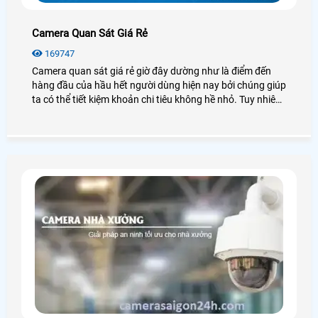
Camera Quan Sát Giá Rẻ
169747
Camera quan sát giá rẻ giờ đây dường như là điểm đến
hàng đầu của hầu hết người dùng hiện nay bởi chúng giúp
ta có thể tiết kiệm khoản chi tiêu không hề nhỏ. Tuy nhiên
camera quan sát có rất nhiều loại, thương hiệu hay nguồn
gốc xuất xứ, mỗi loại có những đặc điểm, chức năng riêng,
vậy chúng ta nên lắp camera quan sát giá rẻ nào để đảm
bảo chất lượng tốt, hiệu quả cao