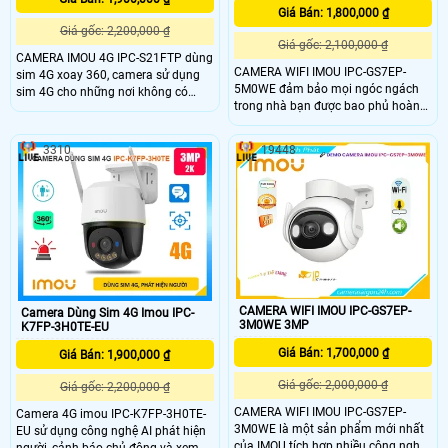
Giá Bán: 1,800,000 ₫
Giá gốc: 2,200,000 ₫
Giá gốc: 2,100,000 ₫
CAMERA IMOU 4G IPC-S21FTP dùng
CAMERA WIFI IMOU IPC-GS7EP-
sim 4G xoay 360, camera sử dụng
5M0WE đảm bảo mọi ngóc ngách
sim 4G cho những nơi không có
trong nhà bạn được bao phủ hoàn
mạng wifi , Fullcolor , Tích hợp đèn
toàn . Với chứng nhận IP66, camera
trợ sáng cho hình ảnh ban đêm có
có thể được sử dụng ngoài trời với
màu cực đẹp, phân giải 2.0
3310
19448
các điều kiện thời tiết khác nhau.
Megapixel, H265 , quay quét 360 Độ
Với tính năng giám sát trực tiếp với
ngoài trời, Công trình xây dựng,
độ nét cao QHD 3K và các tính năng
trang trại, thích hợp ao hồ , trạm ở
xoay 0 ~ 355 ° & nghiêng 0 ~ 90 °
biển, rẫy, . .
CAMERA WIFI IMOU IPC-GS7EP-
Camera Dùng Sim 4G Imou IPC-
3M0WE 3MP
K7FP-3H0TE-EU
Giá Bán: 1,700,000 ₫
Giá Bán: 1,900,000 ₫
Giá gốc: 2,000,000 ₫
Giá gốc: 2,200,000 ₫
CAMERA WIFI IMOU IPC-GS7EP-
Camera 4G imou IPC-K7FP-3H0TE-
3M0WE là một sản phẩm mới nhất
EU sử dụng công nghệ AI phát hiện
của IMOU tích hợp nhiều công nghệ
người, cảnh báo chủ động và xem