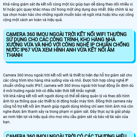
Khả năng giám sát đa kết nối cùng một lúc giúp bạn dễ dàng theo dõi nhiều vị
trí hoặc góc quay khác nhau chỉ trong một ứng dụng duy nhất. Đây chính là sự
lựa chọn hoàn hảo cho những người muốn bảo vệ ngôi nhà hoặc khu vực công
cộng một cách an toàn và hiệu quả.
CAMERA 360 IMOU NGOÀI TRỜI KẾT NỐI WIFI THƯỜNG
SỬ DỤNG CHO CÁC CÔNG TRÌNH, KHO HÀNG NHÀ
XƯỞNG VỪA VÀ NHỎ VỚI CÔNG NGHỆ IP CHUẨN CHỐNG
NƯỚC IP67 VỪA XEM HÌNH ANH VỪA KẾT NỐI ÂM
THANH
Camera 360 Imou ngoài trời kết nối wifi là thiết bị hiện đại hỗ trợ giám sát cho
các công trình kho hàng nhà xưởng vừa và nhỏ. Được tích hợp công nghệ IP
chuẩn chống nước IP67, camera wifi 360 Imou ngoài trời hoạt động ổn định dù
ở môi trường ngoài trời có điều kiện thời tiết khắc nghiệt.
Với khả năng kết nối wifi người dùng có thể dễ dàng quản lý và theo dõi hình
ảnh từ xa thông qua các thiết bị di động hoặc máy tính. Đồng thời camera này
cũng hỗ trợ kết nối âm thanh giúp người dùng không chỉ xem hình ảnh mà còn
nghe được âm thanh xảy ra trong phạm vi giám sát. Đây thực sự là giải pháp
an ninh tiện lợi và hiệu quả cho mọi nhu cầu giám sát và bảo vệ tài sản của
bạn.
CAMERA 360 IMOU NGOÀI TRỜI CÓ CÁC THƯƠNG HIỆU