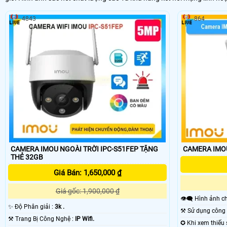
4843
864
CAMERA IMOU NGOÀI TRỜI IPC-S51FEP TẶNG
CAMERA IMOU
THẺ 32GB
Giá Bán: 1,650,000 ₫
Giá gốc: 1,900,000 ₫
👁️‍🗨 Hình ảnh
✨ Độ Phân giải :
3k .
⚒ Trang Bị Công Nghệ :
IP Wifi.