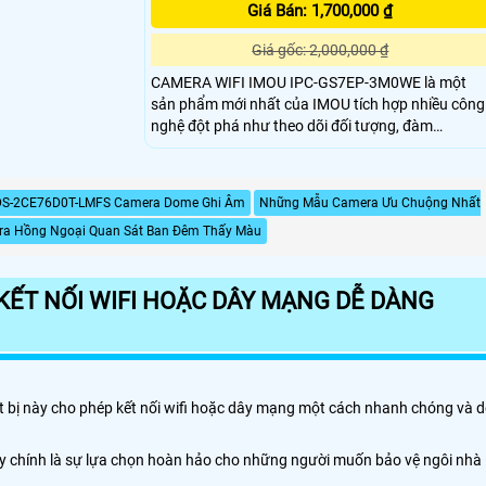
Giá Bán: 1,700,000 ₫
Giá gốc: 2,000,000 ₫
CAMERA WIFI IMOU IPC-GS7EP-3M0WE là một
sản phẩm mới nhất của IMOU tích hợp nhiều công
nghệ đột phá như theo dõi đối tượng, đàm
CAMERA IMOU IPC-GS7EP-3M0WE còn hỗ trợ 4
chế độ tự động điều chỉnh cân bằng ánh sáng nhì
ban đêm cho độ rõ nét như ban ngày ngay cả
DS-2CE76D0T-LMFS Camera Dome Ghi Âm
Những Mẫu Camera Ưu Chuộng Nhất
trong bóng tối,camera còn có khả năng chống
a Hồng Ngoại Quan Sát Ban Đêm Thấy Màu
chịu mọi thời tiết mưa gió khi lắp đặt ngoài trời
KẾT NỐI WIFI HOẶC DÂY MẠNG DỄ DÀNG
ết bị này cho phép kết nối wifi hoặc dây mạng một cách nhanh chóng và d
Đây chính là sự lựa chọn hoàn hảo cho những người muốn bảo vệ ngôi nhà