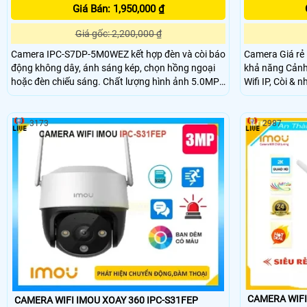
Giá Bán: 1,950,000 ₫
Giá gốc: 2,200,000 ₫
Camera IPC-S7DP-5M0WEZ kết hợp đèn và còi báo
Camera Giá rẻ
động không dây, ánh sáng kép, chọn hồng ngoại
khả năng Cảnh
hoặc đèn chiếu sáng. Chất lượng hình ảnh 5.0MP
Wifi IP, Còi & 
tiết kiệm băng thông và chi phí, giám sát ban đêm
màu sắc Full C
tốt với hồng ngoại 50m. Truyền tải hình ảnh qua IP
trợ sáng kép, 
Wifi Digital chất lượng, chống ngược sáng HDR
Sáng HDR. Camera nhỏ gọn, xoay 360 độ, thiết kế
3173
2987
cao cấp.
CAMERA WIFI
CAMERA WIFI IMOU XOAY 360 IPC-S31FEP