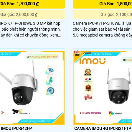
Giá Bán: 1,700,000 ₫
Giá Bán: 1,800,0
Giá gốc: 2,000,000 ₫
Giá gốc: 2,100,00
 IPC-K7FP-3H0WE 3.0 MP kết hợp
Camera IPC-K7FP-5H0WE là lựa
 báo phát hiện người thông minh,
cho việc giám sát bảo vệ tài sản 
nháy đèn khi có chuyển động, xem
5.0 megapixel camera không dây
olor 30m vào ban đêm, trang bị đèn
năng phát hiện chuyển động thô
loa đàm thoại tích hợp, Chống Ngược
hiện hình dáng người. Đặc biệt, thiết bị này trang bị
đèn cảnh báo xâm nhập và còi hú
12440
người dùng dễ dàng nhận biết 
 IMOU IPC-S42FP
CAMERA IMOU 4G IPC-S21FTP