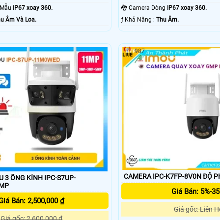
o Mẫu
IP67 xoay 360.
🐉️ Camera Dòng
IP67 xoay 360.
u Âm Và Loa.
️ƒ Khả Năng :
Thu Âm.
987
CAMERA IPC-K7FP-8V0N ĐỘ PH
 3 ỐNG KÍNH IPC-S7UP-
1MP
Giá Bán: 5%-3
Giá Bán: 2,500,000 ₫
Giá gốc: Liên H
Giá gốc: 2,600,000 ₫