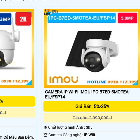
898
'
CAMERA IP WI-FI IMOU IPC-B7ED-5MOTEA-
EU/FSP14
5%
Giá Bán: 5%-35%
0 ₫
Giá gốc: 2,090,000 ₫
👁 Chất lượng hình Ảnh :
3k .
🏆 Camera Công nghệ :
IP Wifi.
20m Có Màu Ban Ðêm.