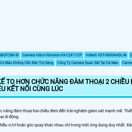
SB-DF28K-I0
Camera Hdcvi Kbvision KX-C2K11CP
Vdtech VDT-3600AHDL-M
Có Màu Không Cần Đèn Trợ Sáng
Công Ty Camera Quan Sát Tại Cà Mau
Camer
KẾ TO HƠN CHỨC NĂNG ĐÀM THOẠI 2 CHIỀU 
ỀU KẾT NỐI CÙNG LÚC
hức năng đàm thoại hai chiều đem đến trải nghiệm giám sát mạnh mẽ. Thi
ại di động.
nhiều vị trí hoặc góc quay khác nhau chỉ trong một ứng dụng duy nhất. 