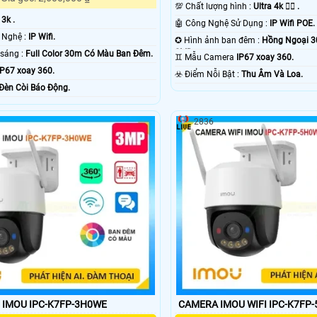
💯 Chất lượng hình :
Ultra 4k 👍🏾 .
:
3k .
🤖️ Công Nghệ Sử Dụng :
IP Wifi POE.
⚙ Trang Bị Công Nghệ :
IP Wifi.
✪ Hình ảnh ban đêm :
Hồng Ngoại 
SMD.
🌙 Khi xem thiếu sáng :
Full Color 30m Có Màu Ban Ðêm.
♊ Mẫu Camera
IP67 xoay 360.
IP67 xoay 360.
️☣️ Điểm Nỗi Bật :
Thu Âm Và Loa.
Ðèn Còi Báo Động.
2836
 IMOU IPC-K7FP-3H0WE
CAMERA IMOU WIFI IPC-K7FP