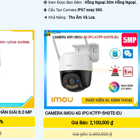
🔴 Xem Được Ban Đêm :
Hồng Ngoại 30m Hồng Ngoại
SMD.
🐜 Cấu Tạo Camera
IP67 xoay 360.
️🔈 Khả Năng :
Thu Âm Và Loa.
2264
ÂN GIẢI 8.0 MP
CAMERA IMOU 4G IPC-K7FP-5H0TE-EU
5%
Giá Bán: 2,100,000 ₫
ệ
Giá gốc: 2,400,000 ₫