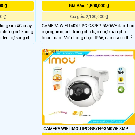
00 ₫
Giá Bán: 1,800,000 ₫
0 ₫
Giá gốc: 2,100,000 ₫
ùng sim 4G xoay
CAMERA WIFI IMOU IPC-GS7EP-5M0WE đảm bảo
o những nơi không
mọi ngóc ngách trong nhà bạn được bao phủ
ợp đèn trợ sáng cho
hoàn toàn . Với chứng nhận IP66, camera có thể
, phân giải 2.0
được sử dụng ngoài trời với các điều kiện thời tiết
Độ ngoài trời,
khác nhau. Với tính năng giám sát trực tiếp với độ
19443
thích hợp ao hồ ,
nét cao QHD 3K và các tính năng xoay 0 ~ 355 ° &
nghiêng 0 ~ 90 °
CAMERA WIFI IMOU IPC-GS7EP-3M0WE 3MP