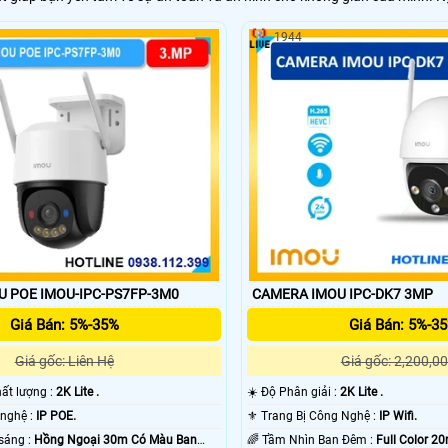
1944
 POE IMOU-IPC-PS7FP-3M0
CAMERA IMOU IPC-DK7 3MP
Giá Bán: 5%-35%
Giá Bán: 5%-3
Giá gốc: Liên Hệ
Giá gốc: 2,200,00
 chất lượng :
2K Lite .
☀️ Độ Phân giải :
2K Lite .
⚒ Sử dụng công nghệ :
IP POE.
⚜️ Trang Bị Công Nghệ :
IP Wifi.
✪ Khi xem thiếu sáng :
Hồng Ngoại 30m Có Màu Ban
🌈 Tầm Nhìn Ban Đêm :
Full Color 