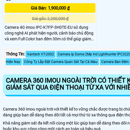
Giá Bán: 1,900,000 ₫
Giá gốc: 2,200,000 ₫
Camera 4G imou IPC-K7FP-3H0TE-EU sử dụng
công nghệ AI phát hiện người, cảnh báo chủ động
và xem Full Color ban đêm 30m có thể giúp giám
sát tiến độ thi công và đảm bảo an ninh cho công
trình xây dựng, đặc biệt là trong những khu vực
Thông Tin:
Vantech VT-2002
Camera Ip Dome 2Mp Hd Lighthunter IPC322
mà việc đi lại khó khăn hoặc không có sẵn kết nối
mạng ổn định.
Hiện Nay
Công Ty Lắp Đặt Camera Quan Sát Tại Cà Mau
Camera Ban Đêm 
CAMERA 360 IMOU NGOÀI TRỜI CÓ THIẾT 
GIÁM SÁT QUA ĐIỆN THOẠI TỪ XA VỚI NHI
Camera 360 Imou ngoài trời với thiết kế to vững chắc được trang bị c
dàng giúp bạn dễ dàng theo dõi tất cả mọi thứ từ xa thông qua điện tho
Khả năng giám sát đa kết nối cùng một lúc giúp bạn dễ dàng theo dõi 
hoặc khu vực công cộng một cách an toàn và hiệu quả.