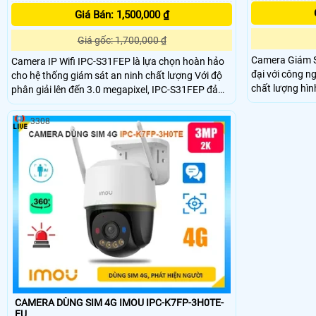
Giá Bán: 1,500,000 ₫
Giá gốc: 1,700,000 ₫
Camera Giám S
Camera IP Wifi IPC-S31FEP là lựa chọn hoàn hảo
đại với công n
cho hệ thống giám sát an ninh chất lượng Với độ
chất lượng hình ảnh 
phân giải lên đến 3.0 megapixel, IPC-S31FEP đảm
thiếu sáng Ful
bảo hình ảnh sắc nét Khả năng xem được ban đêm
sát trong điều 
Full Color trong khoảng cách 30m giúp quan sát
3308
phân giải 4.0 
hiệu quả ngay cả khi ánh sáng yếu và có chức
năng Báo Động Chuyển Động rất lý tưởng cho việc
lắp đặt giám sát trong gia đình, căn hộ hoặc công
trình khác
CAMERA DÙNG SIM 4G IMOU IPC-K7FP-3H0TE-
EU