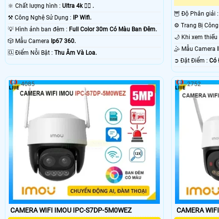
🔆 Chất lượng hình :
Ultra 4k 👍🏾 .
🦉 Độ Phân giải 
⚒ Công Nghệ Sử Dụng :
IP Wifi.
💡 Hình ảnh ban đêm :
Full Color 30m Có Màu Ban Ðêm.
🎲 Mẫu Camera
Ip67 360.
🤹 Mẫu Camera
️🆑 Điểm Nỗi Bật :
Thu Âm Và Loa.
️➲ Đặt Điểm :
Có 
4085
2752
CAMERA WIFI IMOU IPC-S7DP-5M0WEZ
CAMERA WIFI