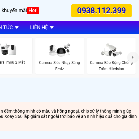
0938.112.399
 khuyến mãi
Hot!
N TỨC
LIÊN HỆ
ra Imou 2 Mắt
Camera Siêu Nhạy Sáng
Camera Báo Động Chống
Ezviz
Trộm Hikvision
ban đêm thông minh có màu và hồng ngoại. chip xử lý thông minh giúp
u Xoay 360 lắp giám sát ngoài trời bảo vệ an ninh hiệu quả cho gia đình