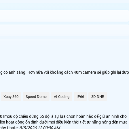
ng có ánh sáng. Hơn nữa với khoảng cách 40m camera sẽ giúp ghi lại đư
trại chăn nuôi. Với khả năng chống chịu mưa nắng và thiết kế chắc chắn
thoại hoặc máy tính. Công nghệ IP mang lại sự tin cậy cao với hình ảnh
Xoay 360
Speed Dome
AI Coding
IP66
3D DNR
60 Imou độ chiều đứng 55 độ là sự lựa chọn hoàn hảo để giữ an ninh cho
 lên hoạt động ổn định dưới mọi điều kiện thời tiết từ nắng nóng đến mưa
Ngày Upate:
8/5/2026 12:00:00 AM