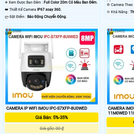
❈ Xem Được Ban Đêm :
Full Color 20m Có Màu Ban Ðêm.
Ðêm.
💢 Camera The
👑 Thiết Kế Camera
IP67 xoay 360.
️💠 Khả Năng :
Th
️ლ Đặt Điểm :
Báo Động Chuyển Động.
2686
20452
CAMERA IP WIFI IMOU IPC-S7XFP-8U0WED
CAMERA IMOU
11M0WED 1
Giá Bán: 5%-35%
Giá gốc: 00 ₫