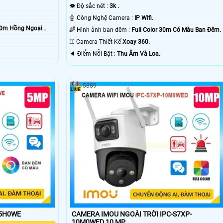
👁 Độ sắc nét :
3k .
🤖️ Công Nghệ Camera :
IP Wifi.
30m Hồng Ngoại
🌈 Hình ảnh ban đêm :
Full Color 30m Có Màu Ban Ðêm.
♊ Camera Thiết Kế
Xoay 360.
️🔈 Điểm Nỗi Bật :
Thu Âm Và Loa.
5889
-5H0WE
CAMERA IMOU NGOÀI TRỜI IPC-S7XP-
10M0WED 10 MP