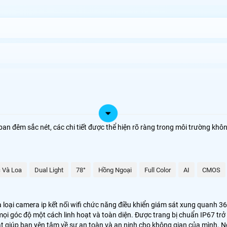
y Tín
n đêm sắc nét, các chi tiết được thể hiện rõ ràng trong môi trường khô
oàn hảo cho hệ thống giám sát ngoại trời như công trình vườn cây trang 
iệp của bạn.
àng kiểm soát và quan sát mọi góc cạnh chỉ bằng một ứng dụng trên điện 
 Và Loa
Dual Light
78°
Hồng Ngoại
Full Color
AI
CMOS
 loại camera ip kết nối wifi chức năng điều khiển giám sát xung quanh 3
mọi góc độ một cách linh hoạt và toàn diện. Được trang bị chuẩn IP67 trở
oạt giúp bạn yên tâm về sự an toàn và an ninh cho không gian của mình. 