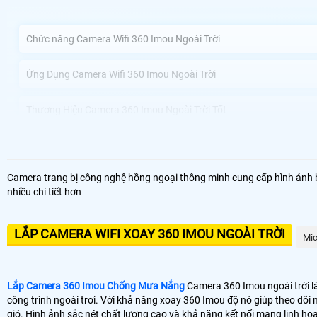
Chức năng Camera Wifi 360 Imou Ngoài Trời
Ứng Dụng Camera Wifi 360 Imou Ngoài Trời
Thương Hiệu Camera 360 Imou Ngoài Trời Tốt
Công ty Camera An Thành Phát Lắp Camera 360 Imou Ngoài Trời u
Camera trang bị công nghệ hồng ngoại thông minh cung cấp hình ảnh ba
nhiều chi tiết hơn
Camera 360 Imou Ngoài trời kết nối không dây và có dây sự lựa chọn h
camera này sẽ nâng cao an toàn an toàn cho ngôi nhà hoặc doanh ngh
Với khả năng xoay 360 Imou độ dễ dàng trên điện thoại bạn có thể dễ d
LẮP CAMERA WIFI XOAY 360 IMOU NGOÀI TRỜI
Mic
rõ nét và chất lượng video HD.
Lắp Camera 360 Imou Chống Mưa Nắng
Camera 360 Imou ngoài trời là
công trình ngoài trơi. Với khả năng xoay 360 Imou độ nó giúp theo dõi 
gió. Hình ảnh sắc nét chất lượng cao và khả năng kết nối mạng linh h