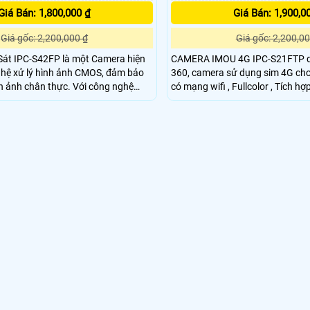
Giá Bán: 1,800,000 ₫
Giá Bán: 1,900,0
Giá gốc: 2,200,000 ₫
Giá gốc: 2,200,00
át IPC-S42FP là một Camera hiện
CAMERA IMOU 4G IPC-S21FTP d
ghệ xử lý hình ảnh CMOS, đảm bảo
360, camera sử dụng sim 4G ch
chân thực. Với công nghệ
có mạng wifi , Fullcolor , Tích h
l Color, camera có khả năng quan
hình ảnh ban đêm có màu cực đẹp
kiện thiếu sáng màu sắc rõ ràng. Độ
Megapixel, H265 , quay quét 360 
MP cho hình ảnh sắc nét, đẹp mắt
Công trình xây dựng, trang trại, 
trạm ở biển, rẫy, . .