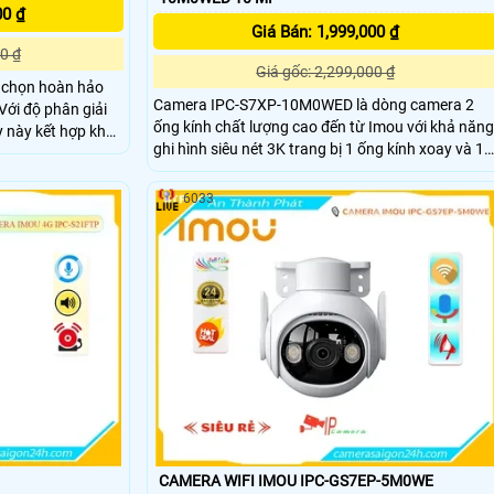
00 ₫
Giá Bán: 1,999,000 ₫
0 ₫
Giá gốc: 2,299,000 ₫
 chọn hoàn hảo
Camera IPC-S7XP-10M0WED là dòng camera 2
Với độ phân giải
ống kính chất lượng cao đến từ Imou với khả năng
 này kết hợp khả
ghi hình siêu nét 3K trang bị 1 ống kính xoay và 1
ng minh và phát
ống kính cố định. Ngoài ra camera còn đem đến
khả năng phát hiện phân biệt người phương tiện
 tại chỗ, giúp
6033
một cách chính xác, bên cạnh đó là tầm nhìn ban
sự xâm nhập
đêm có màu sắc chân thực.
CAMERA WIFI IMOU IPC-GS7EP-5M0WE