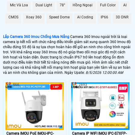
Với khả năng xoay 360 Imou độ dễ dàng trên điện thoại bạn có thể dễ dàng
Mic Và Loa
Dual Light
78°
Hồng Ngoại
Full Color
AI
kiểm soát và quan sát mọi góc cạnh chỉ bằng một ứng dụng trên điện thoại
hoặc máy tính. Công nghệ IP mang lại sự tin cậy cao với hình ảnh rõ nét và
CMOS
Xoay 360
Speed Dome
AI Coding
IP66
3D DNR
chất lượng video HD.
Lắp Camera 360 Imou Chống Mưa Nắng
Camera 360 Imou ngoài trời là loại
camera ip kết nối wifi chức năng điều khiển giám sát xung quanh 360 Imou độ
chiều đứng 55 độ là sự lựa chọn hoàn hảo để giữ an ninh cho công trình ngoài
trơi. Với khả năng xoay 360 Imou độ nó giúp theo dõi mọi góc độ một cách
linh hoạt và toàn diện. Được trang bị chuẩn IP67 trở lên hoạt động ổn định
dưới mọi điều kiện thời tiết từ nắng nóng đến mưa gió. Hình ảnh sắc nét chất
lượng cao và khả năng kết nối mạng linh hoạt giúp bạn yên tâm về sự an toàn
và an ninh cho không gian của mình. Ngày Upate:
8/5/2026 12:00:00 AM
866
2693
'
Camera IMOU PoE IMOU-IPC-
Camera IP WIFI IMOU IPC-S7XFP-