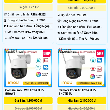
Giá gốc: Liên Hệ
Giá gốc: 2,000,000 ₫
💯 Chất lượng hình :
Ultra 4k 👍🏾 .
☀️ Độ sắc nét :
2K Lite .
🤖️ Công Nghệ Sử Dụng :
IP Wifi
🏆 Công Nghệ Camera :
IP Wifi.
POE.
✪ Hình ảnh ban đêm :
Hồng Ngoại
⭐ Hình ảnh ban đêm :
Full Color
30m Hồng Ngoại SMD.
30m Có Màu Ban Ðêm.
♊ Mẫu Camera
IP67 xoay 360.
👑 Camera Thiết Kế
Xoay 360.
️☣️ Điểm Nỗi Bật :
Thu Âm Và Loa.
️ƒ Điểm Nỗi Bật :
Thu Âm Và Loa.
2841
2267
Camera Imou Wifi IPC-K7FP-
Camera Imou 4G IPC-K7FP-
5H0WE
5H0TE-EU
Giá Bán: 1,800,000 ₫
Giá Bán: 2,100,000 ₫
Giá gốc: 2,100,000 ₫
Giá gốc: 2,400,000 ₫