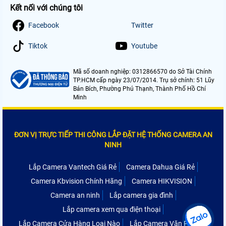
Kết nối với chúng tôi
Facebook
Twitter
Tiktok
Youtube
Mã số doanh nghiệp: 0312866570 do Sở Tài Chính
TP.HCM cấp ngày 23/07/2014. Trụ sở chính: 51 Lũy
Bán Bích, Phường Phú Thạnh, Thành Phố Hồ Chí
Minh
ĐƠN VỊ TRỰC TIẾP THI CÔNG LẮP ĐẶT HỆ THỐNG CAMERA AN
NINH
Lắp Camera Vantech Giá Rẻ
Camera Dahua Giá Rẻ
Camera Kbvision Chính Hãng
Camera HIKVISION
Camera an ninh
Lắp camera gia đình
Lắp camera xem qua điện thoại
Lắp Camera Cửa Hàng Loại Nào
Lắp Camera Văn Phòng