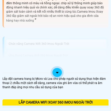
đêm thông minh có màu và hồng ngoại. chip xử lý thông minh giúp báo
động nhanh hiệu quả và chính xác, dễ dàng điều khiển quay xoay 360 độ
giám sát toàn cảnh và kết nối nhiều thiết bị cùng lúc.Camera Imou Xoay
360 lắp giám sát ngoài trời bảo vệ an ninh hiệu quả cho gia đình cửa
hàng hay nhà xưởng
Chức năng Camera Wifi 360 Imou Ngoài Trời
Ứng Dụng Camera Wifi 360 Imou Ngoài Trời
Thương Hiệu Camera 360 Imou Ngoài Trời Tốt
Lắp đặt camera trang bị Micro và Loa cho phép người sử dụng thực hiện đàm
Công ty Camera An Thành Phát Lắp Camera 360 Imou Ngoài Trời uy
thoại 2 chiều một cách dễ dàng, camera vừa ghi âm vừa có thể phát ra âm
Tín
thanh đáp ứng mọi nhu cầu sử dụng của bạn
Camera 360 Imou Ngoài trời kết nối không dây và có dây sự lựa chọn hoàn
hảo cho hệ thống giám sát ngoại trời như công trình vườn cây trang trại chăn
LẮP CAMERA WIFI XOAY 360 IMOU NGOÀI TRỜI
nuôi. Với khả năng chống chịu mưa nắng và thiết kế chắc chắn camera này sẽ
nâng cao an toàn an toàn cho ngôi nhà hoặc doanh nghiệp của bạn.