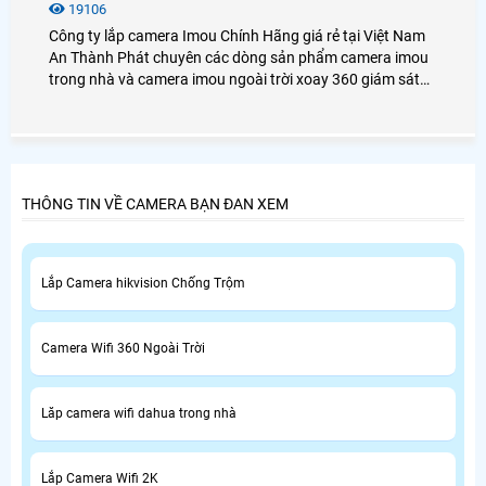
19106
Công ty lắp camera Imou Chính Hãng giá rẻ tại Việt Nam
An Thành Phát chuyên các dòng sản phẩm camera imou
trong nhà và camera imou ngoài trời xoay 360 giám sát
gia đình cửa hàng văn phòng và nhà xưởng, tiêu chí lắp
camera imou giá rẻ chính hãng dịch vụ sau bán hàng tốt
nhất.
THÔNG TIN VỀ CAMERA BẠN ĐAN XEM
Lắp Camera hikvision Chống Trộm
Camera Wifi 360 Ngoài Trời
Lăp camera wifi dahua trong nhà
Lắp Camera Wifi 2K