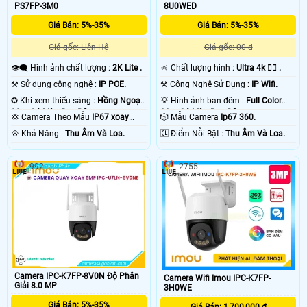
PS7FP-3M0
8U0WED
Giá Bán: 5%-35%
Giá Bán: 5%-35%
Giá gốc: Liên Hệ
Giá gốc: 00 ₫
👁️‍🗨 Hình ảnh chất lượng :
2K Lite .
🔆 Chất lượng hình :
Ultra 4k 👍🏾 .
⚒ Sử dụng công nghệ :
IP POE.
⚒ Công Nghệ Sử Dụng :
IP Wifi.
✪ Khi xem thiếu sáng :
Hồng Ngoại
💡 Hình ảnh ban đêm :
Full Color
30m Có Màu Ban Ðêm.
30m Có Màu Ban Ðêm.
💢 Camera Theo Mẫu
IP67 xoay
🎲 Mẫu Camera
Ip67 360.
360.
️💠 Khả Năng :
Thu Âm Và Loa.
️🆑 Điểm Nỗi Bật :
Thu Âm Và Loa.
992
2755
Camera IPC-K7FP-8V0N Độ Phân
Camera Wifi Imou IPC-K7FP-
Giải 8.0 MP
3H0WE
Giá Bán: 5%-35%
Giá Bán: 1,700,000 ₫