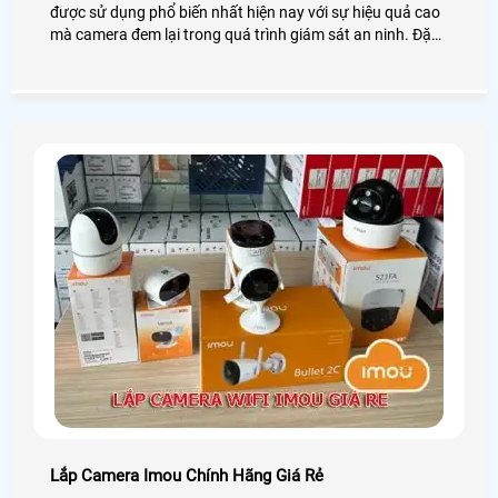
được sử dụng phổ biến nhất hiện nay với sự hiệu quả cao
mà camera đem lại trong quá trình giám sát an ninh. Đặc
biệt là tính năng phát hiện chuyển động gửi thông báo về
cho người dùng siêu nhạy giúp bạn phát hiện kịp thời các
chuyển động xâm nhập. Tuy nhiên, một số trường hợp
thông báo camera Imou đẩy quá nhiều về gây phiền phức
đến bạn
Lắp Camera Imou Chính Hãng Giá Rẻ