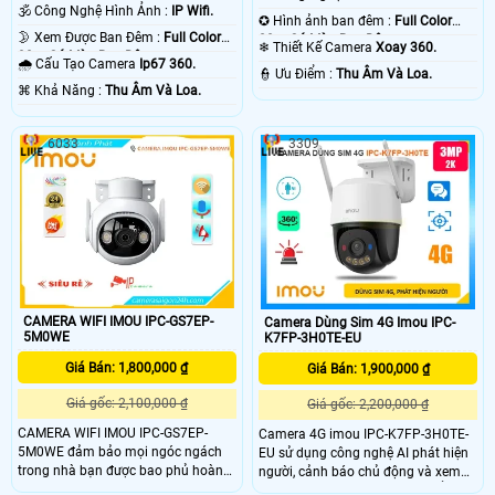
🕉️ Công Nghệ Hình Ảnh :
IP Wifi.
✪ Hình ảnh ban đêm :
Full Color
🌛 Xem Được Ban Đêm :
Full Color
20m Có Màu Ban Ðêm.
❄ Thiết Kế Camera
Xoay 360.
30m Có Màu Ban Ðêm.
🌧️ Cấu Tạo Camera
Ip67 360.
️👮 Ưu Điểm :
Thu Âm Và Loa.
️⌘ Khả Năng :
Thu Âm Và Loa.
6033
3309
CAMERA WIFI IMOU IPC-GS7EP-
Camera Dùng Sim 4G Imou IPC-
5M0WE
K7FP-3H0TE-EU
Giá Bán: 1,800,000 ₫
Giá Bán: 1,900,000 ₫
Giá gốc: 2,100,000 ₫
Giá gốc: 2,200,000 ₫
CAMERA WIFI IMOU IPC-GS7EP-
Camera 4G imou IPC-K7FP-3H0TE-
5M0WE đảm bảo mọi ngóc ngách
EU sử dụng công nghệ AI phát hiện
trong nhà bạn được bao phủ hoàn
người, cảnh báo chủ động và xem
toàn . Với chứng nhận IP66, camera
Full Color ban đêm 30m có thể giúp