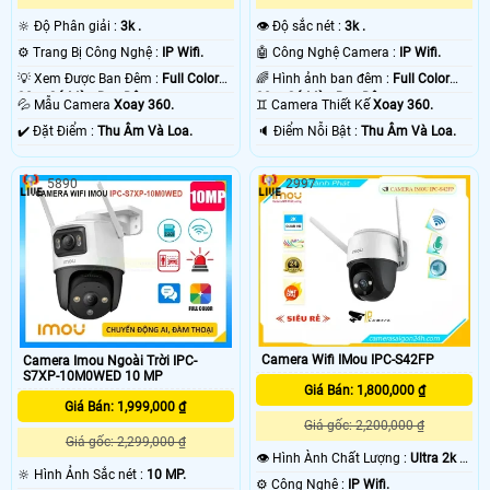
🔆 Độ Phân giải :
3k .
👁 Độ sắc nét :
3k .
⚙ Trang Bị Công Nghệ :
IP Wifi.
🤖️ Công Nghệ Camera :
IP Wifi.
💡 Xem Được Ban Đêm :
Full Color
🌈 Hình ảnh ban đêm :
Full Color
30m Có Màu Ban Ðêm.
30m Có Màu Ban Ðêm.
💦 Mẫu Camera
Xoay 360.
♊ Camera Thiết Kế
Xoay 360.
️✔️ Đặt Điểm :
Thu Âm Và Loa.
️🔈 Điểm Nỗi Bật :
Thu Âm Và Loa.
5890
2997
Camera Wifi IMou IPC-S42FP
Camera Imou Ngoài Trời IPC-
S7XP-10M0WED 10 MP
Giá Bán: 1,800,000 ₫
Giá Bán: 1,999,000 ₫
Giá gốc: 2,200,000 ₫
Giá gốc: 2,299,000 ₫
👁 Hình Ành Chất Lượng :
Ultra 2k +
🔆 Hình Ảnh Sắc nét :
10 MP.
.
⚙ Công Nghệ :
IP Wifi.