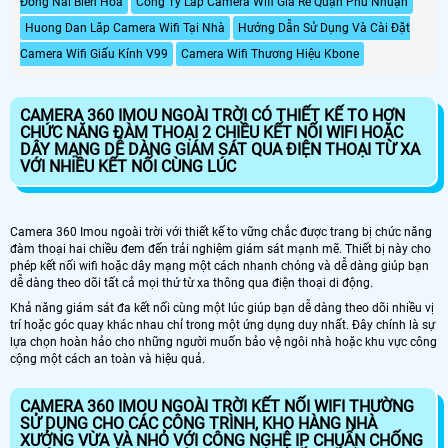
Đồng Nai Biên Hòa
Công Ty Lắp Camera Wifi Giá Rẻ Quận Phú Nhuận
thời tiết mưa gió khi lắp đặt ngoài
trời
Huong Dan Lăp Camera Wifi Tại Nhà
Hướng Dẫn Sử Dụng Và Cài Đặt
Camera Wifi Giấu Kính V99
Camera Wifi Thương Hiệu Kbone
CAMERA 360 IMOU NGOÀI TRỜI CÓ THIẾT KẾ TO HƠN
CHỨC NĂNG ĐÀM THOẠI 2 CHIỀU KẾT NỐI WIFI HOẶC
DÂY MẠNG DỄ DÀNG GIÁM SÁT QUA ĐIỆN THOẠI TỪ XA
VỚI NHIỀU KẾT NỐI CÙNG LÚC
Camera 360 Imou ngoài trời với thiết kế to vững chắc được trang bị chức năng
đàm thoại hai chiều đem đến trải nghiệm giám sát mạnh mẽ. Thiết bị này cho
phép kết nối wifi hoặc dây mạng một cách nhanh chóng và dễ dàng giúp bạn
dễ dàng theo dõi tất cả mọi thứ từ xa thông qua điện thoại di động.
Khả năng giám sát đa kết nối cùng một lúc giúp bạn dễ dàng theo dõi nhiều vị
trí hoặc góc quay khác nhau chỉ trong một ứng dụng duy nhất. Đây chính là sự
lựa chọn hoàn hảo cho những người muốn bảo vệ ngôi nhà hoặc khu vực công
cộng một cách an toàn và hiệu quả.
CAMERA 360 IMOU NGOÀI TRỜI KẾT NỐI WIFI THƯỜNG
SỬ DỤNG CHO CÁC CÔNG TRÌNH, KHO HÀNG NHÀ
XƯỞNG VỪA VÀ NHỎ VỚI CÔNG NGHỆ IP CHUẨN CHỐNG