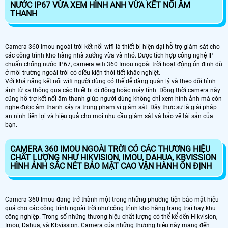
NƯỚC IP67 VỪA XEM HÌNH ANH VỪA KẾT NỐI ÂM
THANH
Camera 360 Imou ngoài trời kết nối wifi là thiết bị hiện đại hỗ trợ giám sát cho
các công trình kho hàng nhà xưởng vừa và nhỏ. Được tích hợp công nghệ IP
chuẩn chống nước IP67, camera wifi 360 Imou ngoài trời hoạt động ổn định dù
ở môi trường ngoài trời có điều kiện thời tiết khắc nghiệt.
Với khả năng kết nối wifi người dùng có thể dễ dàng quản lý và theo dõi hình
ảnh từ xa thông qua các thiết bị di động hoặc máy tính. Đồng thời camera này
cũng hỗ trợ kết nối âm thanh giúp người dùng không chỉ xem hình ảnh mà còn
nghe được âm thanh xảy ra trong phạm vi giám sát. Đây thực sự là giải pháp
an ninh tiện lợi và hiệu quả cho mọi nhu cầu giám sát và bảo vệ tài sản của
bạn.
CAMERA 360 IMOU NGOÀI TRỜI CÓ CÁC THƯƠNG HIỆU
CHẤT LƯỢNG NHƯ HIKVISION, IMOU, DAHUA, KBVISSION
HÌNH ẢNH SẮC NÉT BẢO MẬT CAO VẬN HÀNH ỔN ĐỊNH
Camera 360 Imou đang trở thành một trong những phương tiện bảo mật hiệu
quả cho các công trình ngoài trời như công trình kho hàng trang trại hay khu
công nghiệp. Trong số những thương hiệu chất lượng có thể kể đến Hikvision,
Imou, Dahua, và Kbvission. Camera của những thương hiệu này mang đến