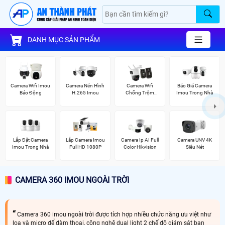
DANH MỤC SẢN PHẨM
Camera Wifi Imou
Camera Nén Hình
Camera Wifi
Báo Giá Camera
Báo Động
H.265 Imou
Chống Trộm
Imou Trong Nhà
Imou
Lắp Đặt Camera
Lắp Camera Imou
Camera Ip AI Full
Camera UNV 4K
Imou Trong Nhà
Full HD 1080P
Color Hikvision
Siêu Nét
CAMERA 360 IMOU NGOÀI TRỜI
Camera 360 imou ngoài trời được tích hợp nhiều chức năng ưu việt như
loa và micro để đàm thoại, công nghệ dual light 2 chế độ giám sát ban