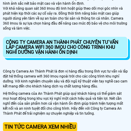
hình ảnh sắc nét bảo mật cao và vận hành ổn định.
Với khả năng quan sát 360 Imou độ linh hoặt giúp theo dõi mọi góc nhìn và
phát hiện kịp thời các sự cố xảy ra. Đồng thời tính năng bảo mật cao giúp
người dùng yên tâm về sự an toàn cho tài sản và thông tin cá nhân. Camera
360 Imou là sự lựa chọn hàng đầu để nâng cao mức độ bảo vệ cho môi trường
sống và làm việc.
CÔNG TY CAMERA AN THÀNH PHÁT CHUYÊN TƯ VẤN
LẮP CAMERA WIFI 360 IMOU CHO CÔNG TRÌNH KHU
NGHĨ DƯỠNG VẬN HÀNH ỔN DỊNH
Công ty Camera An Thành Phát là đơn vị hàng đầu trong lĩnh vực tư vấn và lắp
đặt hệ thống camera wifi 360 Imou ngoài trời cho các công trình khu nghỉ
dưỡng. Với kinh nghiệm chuyên sâu và đội ngũ kỹ thuật viên tay nghề cao cam
kết mang đến cho khách hàng dịch vụ chất lượng hàng đầu.
Hệ thống camera của An Thành Phát giúp quý khách hàng có thể giám sát
mọi hoạt động trong khu vực kỳ nghỉ một cách hiệu quả và tiện lợi. Nét cần
nghĩ đến của sản phẩm hơn cả vận hành ổn định giúp tránh hiện tượng mất
kết nối và an ninh tuyệt đối cho công trình. Hãy đến với Công ty Camera An
Thành Phát để trải nghiệm sự chuyên nghiệp và tin tưởng.
TIN TỨC CAMERA XEM NHIỀU