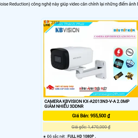
oise Reduction) công nghệ này giúp video cân chỉnh lại những điểm ảnh 
2358
CAMERA KBVISION KX-A2013N3-V-A 2.0MP
GIẢM NHIỂU 3DDNR
Giá Bán: 955,500 ₫
Giá gốc: 1,470,000 ₫
☀️ Độ sắc nét :
FULL HD 1080P .