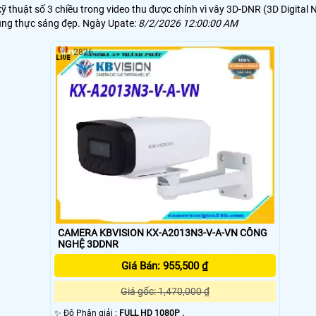
thuật số 3 chiều trong video thu được chính vì vây 3D-DNR (3D Digital N
rung thực sáng đẹp. Ngày Upate:
8/2/2026 12:00:00 AM
2826
CAMERA KBVISION KX-A2013N3-V-A-VN CÔNG
NGHỆ 3DDNR
Giá Bán: 955,500 ₫
Giá gốc: 1,470,000 ₫
✨ Độ Phân giải :
FULL HD 1080P .