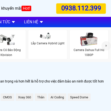
0938.112.399
 khuyến mãi
Hot!
N TỨC
LIÊN HỆ
Lắp Camera Hybrid Light
a Có Báo Động
Camera Dahua Full Hd
Kbvision
1080P
uan trọng và hơn hết là hỗ trợ cho việc đảm bảo an ninh được tốt hơn
CMOS
Xoay 360
Thân
AI Coding
Speed Dome