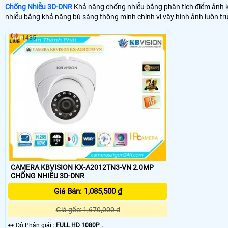
Chống Nhiễu 3D-DNR
Khả năng chống nhiễu bằng phân tích điểm ảnh kỹ 
nhiễu bằng khả năng bù sáng thông minh chính vì vây hình ảnh luôn t
1435
CAMERA KBVISION KX-A2012TN3-VN 2.0MP
CHỐNG NHIỄU 3D-DNR
Giá Bán: 1,085,500 ₫
Giá gốc: 1,670,000 ₫
️👀 Độ Phân giải :
FULL HD 1080P .