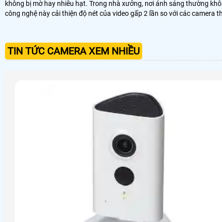
không bị mờ hay nhiễu hạt. Trong nhà xưởng, nơi ánh sáng thường khô
công nghệ này cải thiện độ nét của video gấp 2 lần so với các camera t
TIN TỨC CAMERA XEM NHIỀU