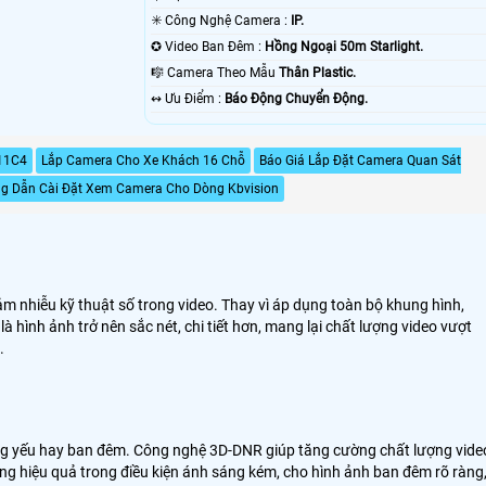
✳️ Công Nghệ Camera :
IP.
✪ Video Ban Đêm :
Hồng Ngoại 50m Starlight.
🎼️ Camera Theo Mẫu
Thân Plastic.
️↭ Ưu Điểm :
Báo Động Chuyển Động.
11C4
Lắp Camera Cho Xe Khách 16 Chỗ
Báo Giá Lắp Đặt Camera Quan Sát
g Dẫn Cài Đặt Xem Camera Cho Dòng Kbvision
iảm nhiễu kỹ thuật số trong video. Thay vì áp dụng toàn bộ khung hình,
à hình ảnh trở nên sắc nét, chi tiết hơn, mang lại chất lượng video vượt
.
áng yếu hay ban đêm. Công nghệ 3D-DNR giúp tăng cường chất lượng vide
ộng hiệu quả trong điều kiện ánh sáng kém, cho hình ảnh ban đêm rõ ràng