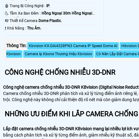
🤖️ Trang Bị Công Nghệ :
IP.
🌜 Tầm Xa Ban Đêm :
Hồng Ngoại 30m Hồng Ngoại
Smart IR.
🎼️ Thiết Kế Camera
Dome Plastic.
️ƒ Khả Năng :
Thu Âm.
Thông Tin:
Kbvision KX-DAi4328PN3 Camera IP Speed Dome AI
Hikvision
Kbvision
Camera Ip Kbone Thương Hiệu Kbvision
Có Nên Lắp Đặt Camera 
CÔNG NGHỆ CHỐNG NHIỄU 3D-DNR
Công nghệ camera chống nhiễu 3D-DNR KBvision (Digital Noise Reduct
Camera chống nhiễu 3D-DNR phân tích và xử lý từng điểm ảnh riêng lẻ, gi
trội. Công nghệ này không chỉ cải thiện độ rõ nét mà còn giảm dung lượ
NHỮNG ƯU ĐIỂM KHI LẮP CAMERA CHỐNG 
Lắp đặt camera chống nhiễu 3D-DNR KBvision mang lại nhiều lợi ích vượ
bằng cách phân tích và xử lý từng điểm ảnh, giảm nhiễu kỹ thuật số, đ