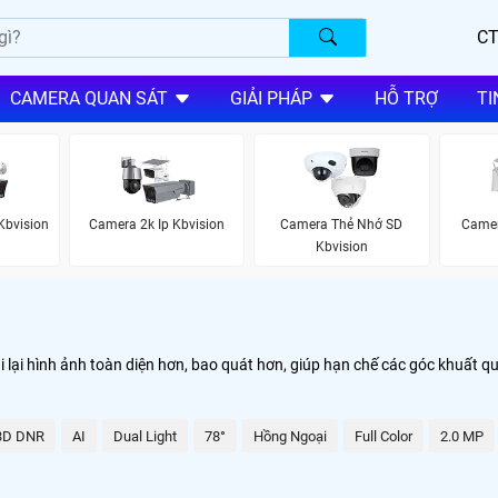
CT
CAMERA QUAN SÁT
GIẢI PHÁP
HỖ TRỢ
TI
Kbvision
Camera 2k Ip Kbvision
Camera Thẻ Nhớ SD
Camer
Kbvision
hi lại hình ảnh toàn diện hơn, bao quát hơn, giúp hạn chế các góc khuất q
3D DNR
AI
Dual Light
78°
Hồng Ngoại
Full Color
2.0 MP