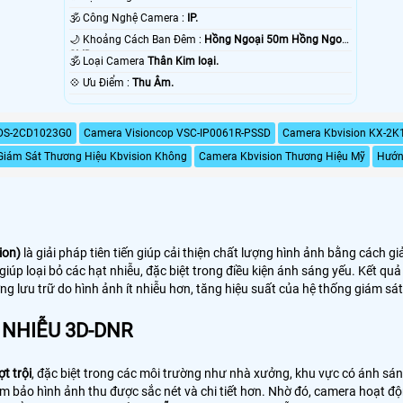
🕉️ Công Nghệ Camera :
IP.
🌙 Khoảng Cách Ban Đêm :
Hồng Ngoại 50m Hồng Ngoại
SMD.
🕉️ Loại Camera
Thân Kim loại.
️💠 Ưu Điểm :
Thu Âm.
 DS-2CD1023G0
Camera Visioncop VSC-IP0061R-PSSD
Camera Kbvision KX-2K
Giám Sát Thương Hiệu Kbvision Không
Camera Kbvision Thương Hiệu Mỹ
Hướn
ion)
là giải pháp tiên tiến giúp cải thiện chất lượng hình ảnh bằng cách g
úp loại bỏ các hạt nhiễu, đặc biệt trong điều kiện ánh sáng yếu. Kết quả l
ng lưu trữ do hình ảnh ít nhiễu hơn, tăng hiệu suất của hệ thống giám sát
NHIỄU 3D-DNR
t trội
, đặc biệt trong các môi trường như nhà xưởng, khu vực có ánh s
ảm bảo hình ảnh thu được sắc nét và chi tiết hơn. Nhờ đó, camera hoạt đ