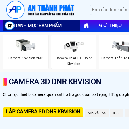
GIỚI THIỆU
DANH MỤC SẢN PHẨM
Camera Kbvision 2MP
Camera IP AI Full Color
Camera Thân To 
Kbvision
CAMERA 3D DNR KBVISION
Chọn lọc thiết bị camera quan sát hỗ trợ góc quan sát rộng 83°, giúp g
LẮP CAMERA 3D DNR KBVISION
Mic Và Loa
IP66