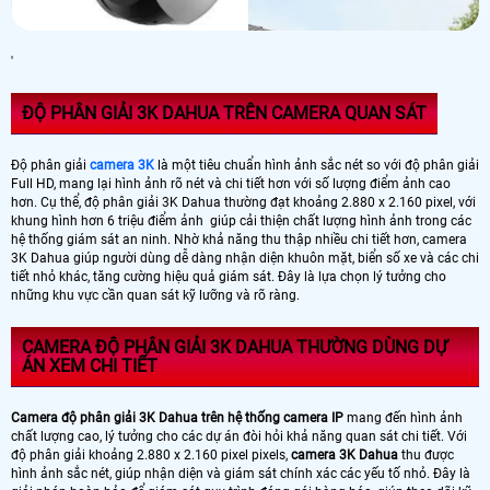
'
ĐỘ PHÂN GIẢI 3K DAHUA TRÊN CAMERA QUAN SÁT
Độ phân giải
camera 3K
là một tiêu chuẩn hình ảnh sắc nét so với độ phân giải
Full HD, mang lại hình ảnh rõ nét và chi tiết hơn với số lượng điểm ảnh cao
hơn. Cụ thể, độ phân giải 3K Dahua thường đạt khoảng 2.880 x 2.160 pixel, với
khung hình hơn 6 triệu điểm ảnh giúp cải thiện chất lượng hình ảnh trong các
hệ thống giám sát an ninh. Nhờ khả năng thu thập nhiều chi tiết hơn, camera
3K Dahua giúp người dùng dễ dàng nhận diện khuôn mặt, biển số xe và các chi
tiết nhỏ khác, tăng cường hiệu quả giám sát. Đây là lựa chọn lý tưởng cho
những khu vực cần quan sát kỹ lưỡng và rõ ràng.
CAMERA ĐỘ PHÂN GIẢI 3K DAHUA THƯỜNG DÙNG DỰ
ÁN XEM CHI TIẾT
Camera độ phân giải 3K Dahua trên hệ thống camera IP
mang đến hình ảnh
chất lượng cao, lý tưởng cho các dự án đòi hỏi khả năng quan sát chi tiết. Với
độ phân giải khoảng 2.880 x 2.160 pixel pixels,
camera 3K Dahua
thu được
hình ảnh sắc nét, giúp nhận diện và giám sát chính xác các yếu tố nhỏ. Đây là