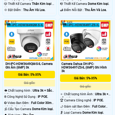
50m Có Màu Ban Ðêm.
Có Màu Ban Ðêm.
🎲 Thiết Kế Camera
Thân Kim loại +
🎼️ Thiết Kế Camera
Dome Kim loại.
Nhựa.
️💠 Đặt Điểm :
Thu Âm Và Loa.
️🛃 Điểm Nỗi Bật :
Thu Âm Và Loa.
612
649
DH-IPC-HDW3649QM-S-IL Camera
Camera Dahua DH-IPC-
Ghi Âm (6MP) 3k
HDW3649T-ZS-IL (6MP) Ghi Hình
3k
Giá Bán: 5%-35%
Giá Bán: 5%-35%
Giá gốc:
Giá gốc:
👁 Chất lượng hình :
Ultra 3k + Sắc
🔅 Chất lượng hình Ảnh :
Ultra 3k +
Nét .
®️ Công Nghệ Sử Dụng :
IP POE.
Sắc Nét .
🏆 Camera Công nghệ :
IP POE.
✪ Video Ban Đêm :
Full Color 30m
🌙 Giám sát Ban Đêm :
Full Color
Có Màu Ban Ðêm.
🕉️ Cấu Tạo Camera
Dome Kim loại.
40m Có Màu Ban Ðêm.
🗜️ Loại Camera
Dome Kim loại.