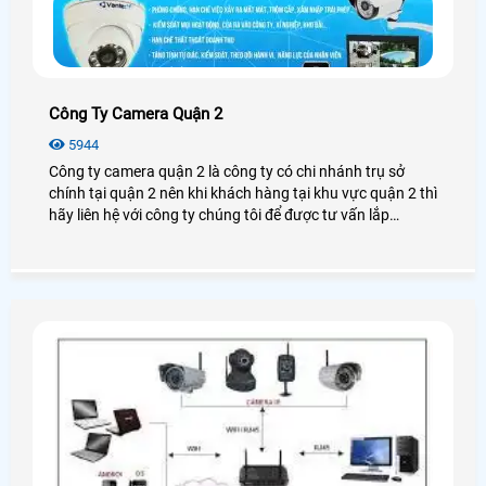
Công Ty Camera Quận 2
5944
Công ty camera quận 2 là công ty có chi nhánh trụ sở
chính tại quận 2 nên khi khách hàng tại khu vực quận 2 thì
hãy liên hệ với công ty chúng tôi để được tư vấn lắp
camera tại quận 2 miển phí tận nơi nhanh chống hiệu quả
, AN THÀNH PHÁT có chi nhánh trụ sở tại quận 2 nên
khách hàng cứ yên tâm khi lựa chọn lắp đặt tại công ty
chúng tôi , cam kết không phát sinh chi phí nào .