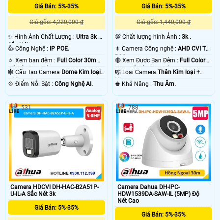
Giá Bán: 5%-35%
Giá Bán: 5%-35%
Giá gốc: 4,220,000 ₫
Giá gốc: 1,440,000 ₫
✨ Hình Ành Chất Lượng :
Ultra 3k +
💯 Chất lượng hình Ảnh :
3k .
Sắc Nét .
👍 Công Nghệ :
IP POE.
⚜️ Camera Công nghệ :
AHD CVI TVI
BCS.
🔅 Xem ban đêm :
Full Color 30m
🔴 Xem Được Ban Đêm :
Full Color
Có Màu Ban Ðêm.
80m Có Màu Ban Ðêm.
🕸️ Cấu Tạo Camera
Dome Kim loại
🎼️ Loại Camera
Thân Kim loại +
+ Nhựa.
Nhựa.
️💠 Điểm Nỗi Bật :
Công Nghệ AI.
️♚ Khả Năng :
Thu Âm.
531
788
Camera HDCVI DH-HAC-B2A51P-
Camera Dahua DH-IPC-
U-IL-A Sắc Nét 3k
HDW1539DA-SAW-IL (5MP) Độ
Nét Cao
Giá Bán: 5%-35%
Giá Bán: 5%-35%