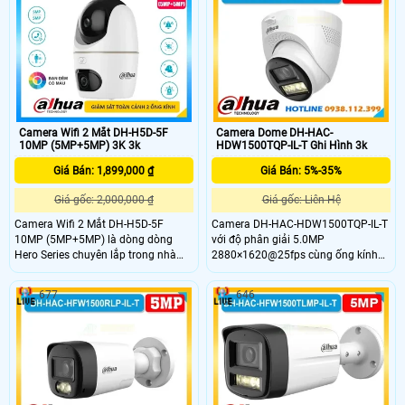
sắc nét và bền bỉ trong môi trường
hợp hồng ngoại và ánh sáng ấm
ánh sáng phức tạp phù hợp lắp đặt
giúp ghi hình ổn định trong nhiều
ngoài trời lâu dài.
điều kiện môi trường phù hợp lắp
đặt ngoài trời
Camera Wifi 2 Mắt DH-H5D-5F
Camera Dome DH-HAC-
10MP (5MP+5MP) 3K 3k
HDW1500TQP-IL-T Ghi Hình 3k
Giá Bán: 1,899,000 ₫
Giá Bán: 5%-35%
Giá gốc: 2,000,000 ₫
Giá gốc: Liên Hệ
Camera Wifi 2 Mắt DH-H5D-5F
Camera DH-HAC-HDW1500TQP-IL-T
10MP (5MP+5MP) là dòng dòng
với độ phân giải 5.0MP
Hero Series chuyên lắp trong nhà
2880×1620@25fps cùng ống kính
với khả năng giám sát hình ảnh
góc rộng 113.3° cho ra hình ảnh
chất lượng 3K toàn cảnh không góc
bao quát sắc nét. Hỗ trợ 4 chế độ
677
646
khuất với 1 ống kính cố định và 1
CVI/TVI/AHD/Analog, tầm nhìn đêm
ống kính xoay 360. Ngoài ra camera
40m với đèn LED kép thông minh,
wifi DH-H5D-5F còn giúp đảm bảo
tích hợp mic và loa đàm thoại 2
an ninh hiệu quả với tính năng phát
chiều, thiết kế chống nước bụi IP67,
hiện người và thú cưng với độ chính
hoạt động bền bỉ từ –40 °C đến +60
xác cao
°C.