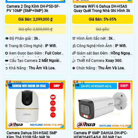
Camera 2 Ống Kính DH-P5D-5F-
Camera WiFi 6 Dahua DH-H5AS
PV 10MP (5MP+5MP) 3k
Quay Quét Trong Nhà Ghi Hình 3k
Giá Bán: 2,099,000 ₫
Giá Bán: 5%-35%
Giá gốc: 2,500,000 ₫
Giá gốc:
👁 Độ Phân giải :
3k .
💯 Hình Ảnh Sắc nét :
3k .
®️ Trang Bị Công Nghệ :
IP Wifi.
🕉️ Công Nghệ Hình Ảnh :
IP Wifi.
✪ Xem Được Ban Đêm :
Full Color
🌈 Giám sát Ban Đêm :
Hồng Ngoại
40m Có Màu Ban Ðêm.
20m Hồng Ngoại Smart IR.
👑 Cấu Tạo Camera
2 Mắt Ngoài
🤹 Thiết Kế Camera
Xoay 360.
Trời.
️➲ Khả Năng :
Thu Âm Và Loa.
️♚ Chức Năng :
Thu Âm Và Loa.
3395
18
Camera Dahua DH-H5AE 5MP
Camera IP 6MP DAHUA DH-IPC-
Kèm Thẻ 32GB Sắc Nét 3k
HFW2649T-AS-IL Độ Nét Cao