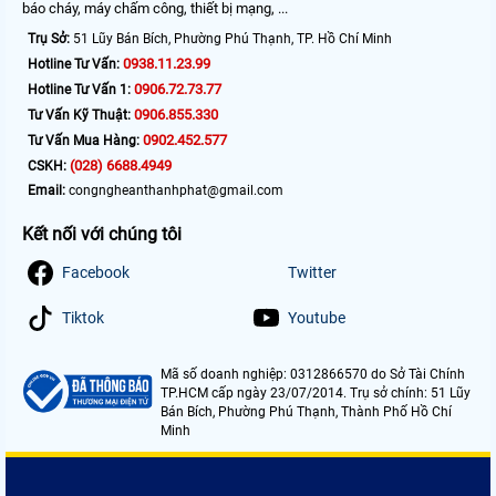
báo cháy, máy chấm công, thiết bị mạng, ...
Trụ Sở:
51 Lũy Bán Bích, Phường Phú Thạnh, TP. Hồ Chí Minh
0938.11.23.99
Hotline Tư Vấn:
0906.72.73.77
Hotline Tư Vấn 1:
0906.855.330
Tư Vấn Kỹ Thuật:
0902.452.577
Tư Vấn Mua Hàng:
(028) 6688.4949
CSKH:
Email:
congngheanthanhphat@gmail.com
Kết nối với chúng tôi
Facebook
Twitter
Tiktok
Youtube
Mã số doanh nghiệp: 0312866570 do Sở Tài Chính
TP.HCM cấp ngày 23/07/2014. Trụ sở chính: 51 Lũy
Bán Bích, Phường Phú Thạnh, Thành Phố Hồ Chí
Minh