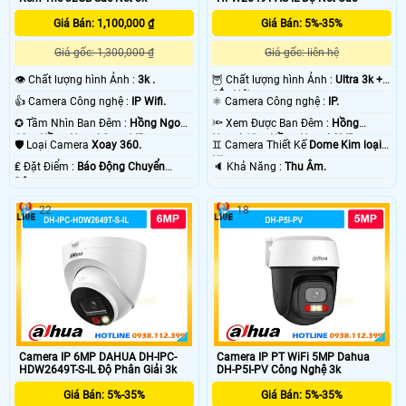
Giá Bán: 1,100,000 ₫
Giá Bán: 5%-35%
Giá gốc: 1,300,000 ₫
Giá gốc: liên hệ
👁 Chất lượng hình Ảnh :
3k .
🦉 Chất lượng hình Ảnh :
Ultra 3k +
Sắc Nét .
👍 Camera Công nghệ :
IP Wifi.
⚛️ Camera Công nghệ :
IP.
✪ Tầm Nhìn Ban Đêm :
Hồng Ngoại
🔦 Xem Được Ban Đêm :
Hồng
10m Hồng Ngoại Smart IR.
Ngoại 10m Hồng Ngoại SMD.
🛡 Loại Camera
Xoay 360.
♊ Camera Thiết Kế
Dome Kim loại +
Nhựa.
️₤ Đặt Điểm :
Báo Động Chuyển
️🔈 Khả Năng :
Thu Âm.
Động.
22
18
Camera IP 6MP DAHUA DH-IPC-
Camera IP PT WiFi 5MP Dahua
HDW2649T-S-IL Độ Phân Giải 3k
DH-P5I-PV Công Nghệ 3k
Giá Bán: 5%-35%
Giá Bán: 5%-35%