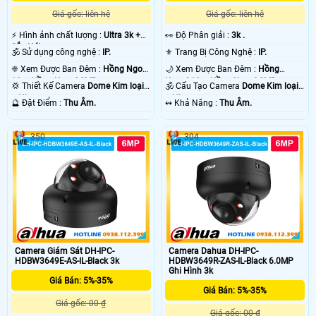
Giá gốc: liên hệ
Giá gốc: liên hệ
️⚡ Hình ảnh chất lượng :
Ultra 3k +
️👀 Độ Phân giải :
3k .
Sắc Nét .
🕉️ Sử dụng công nghệ :
IP.
⚜️ Trang Bị Công Nghệ :
IP.
❈ Xem Được Ban Đêm :
Hồng Ngoại
🌙 Xem Được Ban Đêm :
Hồng
10m Hồng Ngoại SMD.
Ngoại 10m Hồng Ngoại SMD.
💢 Thiết Kế Camera
Dome Kim loại
🕉️ Cấu Tạo Camera
Dome Kim loại
+ Nhựa.
+ Nhựa.
️🔮 Đặt Điểm :
Thu Âm.
️↭ Khả Năng :
Thu Âm.
350
304
Camera Giám Sát DH-IPC-
Camera Dahua DH-IPC-
HDBW3649E-AS-IL-Black 3k
HDBW3649R-ZAS-IL-Black 6.0MP
Ghi Hình 3k
Giá Bán: 5%-35%
Giá Bán: 5%-35%
Giá gốc: 00 ₫
Giá gốc: 00 ₫