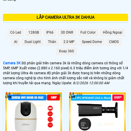
LẮP CAMERA ULTRA 3K DAHUA
Có Led
128GB
IP66
3D DNR
Full Color
Hồng Ngoại
AI
Dual Light
Thân
2.0 MP
Speed Dome
CMOS
Xoay 360
Camera 3K
Độ phân giải trên camera 3k là những dòng camera có thông số
5MP, 6MP Xuất video (2.880 x 2.160 pixel) 6.3 triệu điểm ảnh tương ứng với 1/4
chât lượng Ultra 4k camera độ phân giải 3k được trang bị trên những dòng
camera công nghệ Ip cho hình ảnh chất lượng sắc nét và không bị giảm chất
lượng khi truyền tải qua mạng. Ngày Upate:
8/2/2026 12:00:00 AM
3380
356