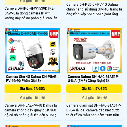
Giá gốc: Liên Hệ
Camera DH-P5D-5F-PV-4G Dahua
Camera DH-IPC-HFW1539DTK2-
chính hãng sử dụng SIM 4G, trang bị
SAW-IL là dòng camera IP wifi
ống kính kép 5MP+5MP (một ống
không dây có độ phân giải cao lên
kính cố định và một ống kính quay
đến 5 Megapixel, cho hình ảnh sắc
xoay 360°) cho góc nhìn toàn diện.
nét. Camera hỗ trợ hồng ngoại 30m
Hỗ trợ phát hiện người, xe, báo động
982
832
kèm ánh sáng trắng, giúp ghi hình
bằng đèn và còi hú, cùng tính năng
có màu vào ban đêm. Ngoài ra,
đàm thoại hai chiều. Camera có giá
camera còn tích hợp mic, khả năng
rẻ nhưng vẫn đảm bảo chất lượng
phát hiện người và phương tiện, khe
phù hợp giám sát an ninh hiệu quả.
thẻ nhớ hỗ trợ đến 256GB, chuẩn
chống nước IP67, phù hợp lắp đặt
ngoài trời giá rẻ.
Camera Sim 4G Dahua DH-P5AE-
Camera Dahua DH-HAC-B1A51P-
PV-4G Độ Phân Giải 3k
U-IL-A (5MP) Công Nghệ 3k
Giá Bán: 5%-35%
Giá Bán: 5%-35%
Giá gốc: Liên Hệ
Giá gốc: Liên Hệ
Camera DH-P5AE-PV-4G Dahua là
Camera giám sát DH-HAC-B1A51P-
camera không dây quay quét 360
U-IL-A là loại camera đặc biệt được
độ có độ phân giải lên đến 5.0MP, sử
thiết kế có màu ban đêm 20m hồng
dụng SIM 4G, cho kết nối ổn định
ngoại 30m, hình ảnh sắc nét độ
mọi nơi. Hỗ trợ hồng ngoại 30m,
phân giải cao lên đến 5.0 megapixel,