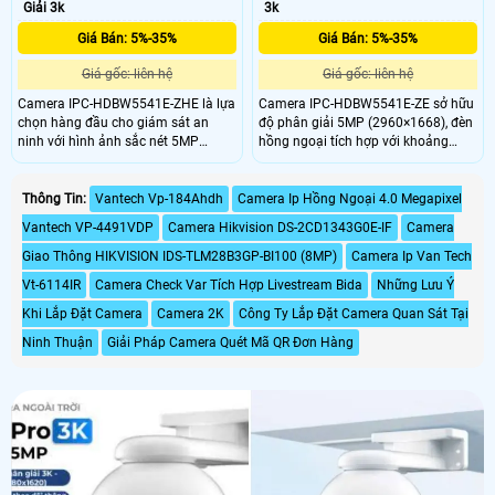
Giải 3k
3k
Giá Bán: 5%-35%
Giá Bán: 5%-35%
Giá gốc: liên hệ
Giá gốc: liên hệ
Camera IPC-HDBW5541E-ZHE là lựa
Camera IPC-HDBW5541E-ZE sở hữu
chọn hàng đầu cho giám sát an
độ phân giải 5MP (2960×1668), đèn
ninh với hình ảnh sắc nét 5MP
hồng ngoại tích hợp với khoảng
(2960×1668) @25/30fps, đèn hồng
cách chiếu sáng lên đến 40m, ống
ngoại tích hợp với khoảng cách
kính có thể thay đổi tiêu cự. Camera
chiếu sáng lên đến 40m, ống kính có
hỗ trợ nhiều tính năng AI như phát
Thông Tin:
Vantech Vp-184Ahdh
Camera Ip Hồng Ngoại 4.0 Megapixel
thể thay đổi tiêu cự đảm bảo quan
hiện khuôn mặt, nhận diện âm
Vantech VP-4491VDP
Camera Hikvision DS-2CD1343G0E-IF
Camera
sát rõ ràng cả ngày lẫn đêm.
thanh, phát hiện vật thể và đếm
người, đáp ứng nhu cầu giám sát đa
Giao Thông HIKVISION IDS-TLM28B3GP-BI100 (8MP)
Camera Ip Van Tech
dạng.
Vt-6114IR
Camera Check Var Tích Hợp Livestream Bida
Những Lưu Ý
Khi Lắp Đặt Camera
Camera 2K
Công Ty Lắp Đặt Camera Quan Sát Tại
Ninh Thuận
Giải Pháp Camera Quét Mã QR Đơn Hàng