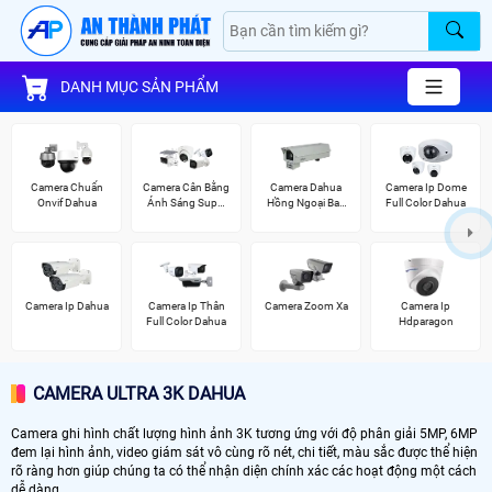
DANH MỤC SẢN PHẨM
Camera Chuẩn
Camera Cân Bằng
Camera Dahua
Camera Ip Dome
Onvif Dahua
Ánh Sáng Super
Hồng Ngoại Ban
Full Color Dahua
Adapt
Đêm
Camera Ip Dahua
Camera Ip Thân
Camera Zoom Xa
Camera Ip
Full Color Dahua
Hdparagon
CAMERA ULTRA 3K DAHUA
Camera ghi hình chất lượng hình ảnh 3K tương ứng với độ phân giải 5MP, 6MP
đem lại hình ảnh, video giám sát vô cùng rõ nét, chi tiết, màu sắc được thể hiện
rõ ràng hơn giúp chúng ta có thể nhận diện chính xác các hoạt động một cách
dễ dàng