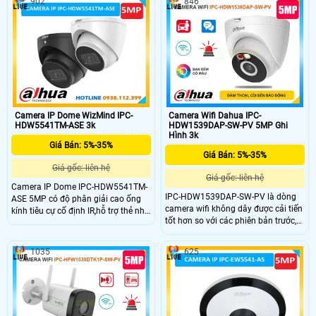
902
846
LED 30m, đàm thoại hai chiều, còi
có khả năng chống ngược sáng
hú và đèn chớp báo động. Với khe
DWDR, hình ảnh rõ nét. Sử dụng
cắm thẻ nhớ 256GB, chuẩn IP66
cảm biến CMOS hoặc công nghệ
chống nước, đây là lựa chọn giá rẻ
AHD CVI TVI BCS, chuẩn IP67 phù
nhưng chất lượng cho lắp đặt ngoài
hợp lắp đặt ngoài trời hiệu quả.
trời.
Camera IP Dome WizMind IPC-
Camera Wifi Dahua IPC-
HDW5541TM-ASE 3k
HDW1539DAP-SW-PV 5MP Ghi
Hình 3k
Giá Bán: 5%-35%
Giá Bán: 5%-35%
Giá gốc: liên hệ
Giá gốc: liên hệ
Camera IP Dome IPC-HDW5541TM-
IPC-HDW1539DAP-SW-PV là dòng
ASE 5MP có độ phân giải cao ống
camera wifi không dây được cải tiến
kính tiêu cự cố định IR,hỗ trợ thẻ nhớ
tốt hơn so với các phiên bản trước,
1TB,Chế độ xoay,WDR,3D NR,HLC,
cho hình ảnh chất lượng sắc nét độ
BLC,áp dụng cho nhiều cảnh giám
phân giải 5MP. Camera kết hợp với
sát khác nhau,phát hiện âm
1035
625
các tính năng nổi bật như chiếu
thanh,IVS,phát hiện khuôn mặt,vật
sáng kép thông minh tầm xa 30m,
thể thông minh và đếm người.MIC
đàm thoại 2 chiều, phát hiện con
tích hợp,chuẩn ROI,SVC,SMART
người, phương tiện và cảnh báo chủ
H.264+/H.265+,AI H.264/H.265,mã
động còi đèn
hóa sau bộ lọc linh hoạt.Chuẩn bảo