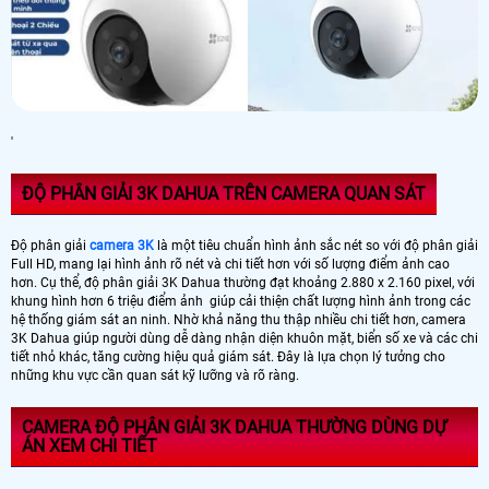
'
ĐỘ PHÂN GIẢI 3K DAHUA TRÊN CAMERA QUAN SÁT
Độ phân giải
camera 3K
là một tiêu chuẩn hình ảnh sắc nét so với độ phân giải
Full HD, mang lại hình ảnh rõ nét và chi tiết hơn với số lượng điểm ảnh cao
hơn. Cụ thể, độ phân giải 3K Dahua thường đạt khoảng 2.880 x 2.160 pixel, với
khung hình hơn 6 triệu điểm ảnh giúp cải thiện chất lượng hình ảnh trong các
hệ thống giám sát an ninh. Nhờ khả năng thu thập nhiều chi tiết hơn, camera
3K Dahua giúp người dùng dễ dàng nhận diện khuôn mặt, biển số xe và các chi
tiết nhỏ khác, tăng cường hiệu quả giám sát. Đây là lựa chọn lý tưởng cho
những khu vực cần quan sát kỹ lưỡng và rõ ràng.
CAMERA ĐỘ PHÂN GIẢI 3K DAHUA THƯỜNG DÙNG DỰ
ÁN XEM CHI TIẾT