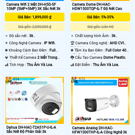
Camera Wifi 2 Mắt DH-H5D-5F
Camera Dome DH-HAC-
10MP (5MP+5MP) 3K Sắc Nét 3k
HDW1500TQP-IL-T Độ Nét Cao
Giá Bán: 1,899,000 ₫
Giá Bán: 5%-35%
Giá gốc: 2,000,000 ₫
Giá gốc: Liên Hệ
🔅 Độ sắc nét :
3k .
🔅 Chất lượng hình Ảnh :
3k .
⚜️ Công Nghệ Camera :
IP Wifi.
🏆 Camera Công nghệ :
AHD CVI
TVI BCS.
❃ Khoảng Cách Ban Đêm :
Full
❃ Tầm Xa Ban Đêm :
Full Color 40m
Color 30m Có Màu Ban Ðêm.
Có Màu Ban Ðêm.
💎 Thiết Kế Camera
2 Mắt Trong
🐉️ Cấu Tạo Camera
Dome Plastic.
Nhà.
️🛃 Tích Hợp :
Thu Âm Và Loa.
️🛃 Đặt Điểm :
Thu Âm Và Loa.
554
573
Dahua DH-HAC-T2A51P-U-IL-A
Camera Analog DH-HAC-
Sắc Nét Độ Phân Giải 3k
HFW1500THP-IL-A Công Nghệ 3k