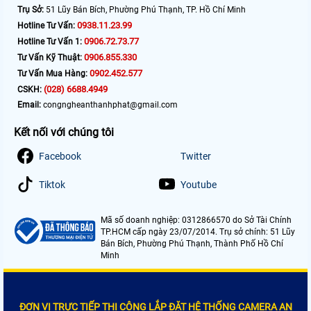
Trụ Sở:
51 Lũy Bán Bích, Phường Phú Thạnh, TP. Hồ Chí Minh
0938.11.23.99
Hotline Tư Vấn:
0906.72.73.77
Hotline Tư Vấn 1:
0906.855.330
Tư Vấn Kỹ Thuật:
0902.452.577
Tư Vấn Mua Hàng:
(028) 6688.4949
CSKH:
Email:
congngheanthanhphat@gmail.com
Kết nối với chúng tôi
Facebook
Twitter
Tiktok
Youtube
Mã số doanh nghiệp: 0312866570 do Sở Tài Chính
TP.HCM cấp ngày 23/07/2014. Trụ sở chính: 51 Lũy
Bán Bích, Phường Phú Thạnh, Thành Phố Hồ Chí
Minh
ĐƠN VỊ TRỰC TIẾP THI CÔNG LẮP ĐẶT HỆ THỐNG CAMERA AN