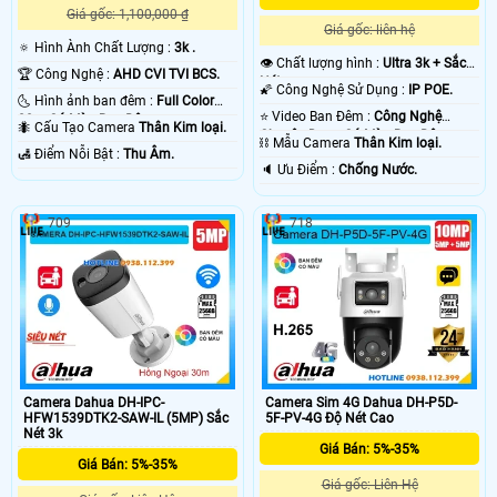
Giá gốc: 1,100,000 ₫
Giá gốc: liên hệ
🔅 Hình Ành Chất Lượng :
3k .
👁 Chất lượng hình :
Ultra 3k + Sắc
🏆 Công Nghệ :
AHD CVI TVI BCS.
Nét .
🌠 Công Nghệ Sử Dụng :
IP POE.
🌜 Hình ảnh ban đêm :
Full Color
⭐ Video Ban Đêm :
Công Nghệ
20m Có Màu Ban Ðêm.
🐜 Cấu Tạo Camera
Thân Kim loại.
Chuyên Dụng Có Màu Ban Ðêm.
⛓ Mẫu Camera
Thân Kim loại.
️🛃 Điểm Nỗi Bật :
Thu Âm.
️🔈 Ưu Điểm :
Chống Nước.
709
718
Camera Dahua DH-IPC-
Camera Sim 4G Dahua DH-P5D-
HFW1539DTK2-SAW-IL (5MP) Sắc
5F-PV-4G Độ Nét Cao
Nét 3k
Giá Bán: 5%-35%
Giá Bán: 5%-35%
Giá gốc: Liên Hệ