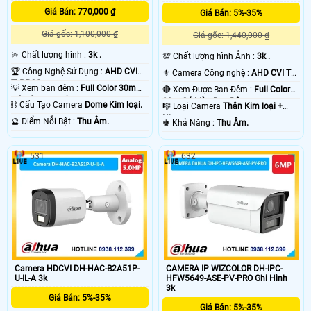
Giá Bán: 770,000 ₫
Giá Bán: 5%-35%
Giá gốc: 1,100,000 ₫
Giá gốc: 1,440,000 ₫
🔆 Chất lượng hình :
3k .
💯 Chất lượng hình Ảnh :
3k .
🏆 Công Nghệ Sử Dụng :
AHD CVI
⚜️ Camera Công nghệ :
AHD CVI TVI
TVI BCS.
BCS.
💡 Xem ban đêm :
Full Color 30m
🔴 Xem Được Ban Đêm :
Full Color
Có Màu Ban Ðêm.
80m Có Màu Ban Ðêm.
⛓ Cấu Tạo Camera
Dome Kim loại.
🎼️ Loại Camera
Thân Kim loại +
Nhựa.
️🔮 Điểm Nỗi Bật :
Thu Âm.
️♚ Khả Năng :
Thu Âm.
531
632
Camera HDCVI DH-HAC-B2A51P-
CAMERA IP WIZCOLOR DH-IPC-
U-IL-A 3k
HFW5649-ASE-PV-PRO Ghi Hình
3k
Giá Bán: 5%-35%
Giá Bán: 5%-35%