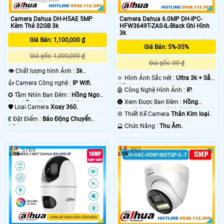
Camera Dahua DH-H5AE 5MP
Camera Dahua 6.0MP DH-IPC-
Kèm Thẻ 32GB 3k
HFW3649T-ZAS-IL-Black Ghi Hình
3k
Giá Bán: 1,100,000 ₫
Giá Bán: 5%-35%
Giá gốc: 1,300,000 ₫
Giá gốc: 00 ₫
👁 Chất lượng hình Ảnh :
3k .
🔆 Hình Ảnh Sắc nét :
Ultra 3k + Sắc
👍 Camera Công nghệ :
IP Wifi.
Nét .
🤖️ Công Nghệ Hình Ảnh :
IP.
✪ Tầm Nhìn Ban Đêm :
Hồng Ngoại
🌚 Xem Được Ban Đêm :
Hồng
10m Hồng Ngoại Smart IR.
🛡 Loại Camera
Xoay 360.
Ngoại 30m Smart Hybrid Light.
💢 Thiết Kế Camera
Thân Kim loại.
️₤ Đặt Điểm :
Báo Động Chuyển
️🔮 Chức Năng :
Thu Âm.
Động.
5769
852