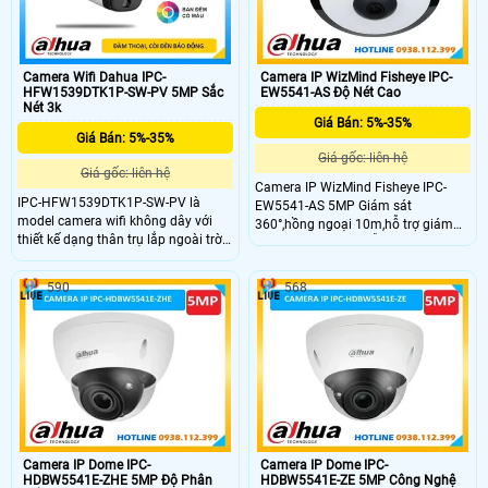
vệ IP67.
Camera Wifi Dahua IPC-
Camera IP WizMind Fisheye IPC-
HFW1539DTK1P-SW-PV 5MP Sắc
EW5541-AS Độ Nét Cao
Nét 3k
Giá Bán: 5%-35%
Giá Bán: 5%-35%
Giá gốc: liên hệ
Giá gốc: liên hệ
Camera IP WizMind Fisheye IPC-
IPC-HFW1539DTK1P-SW-PV là
EW5541-AS 5MP Giám sát
model camera wifi không dây với
360°,hồng ngoại 10m,hỗ trợ giám
thiết kế dạng thân trụ lắp ngoài trời
sát xâm nhập,dây bẫy,bản đồ nhiệt
giúp ghi hình sắc nét độ phân giải
và đếm người trong khu vực,hỗ trợ
5MP, hỗ trợ Wi-Fi6 (2.4GHZ) &
thẻ nhớ tối đa 256G,Mic kép tích
590
568
Bluetooth kết nối nhanh hơn.
hợp.SMART H.264 +/H.265+,mã
Camera mang trong mình những
hóa linh hoạt,phát hiện chuyển
tính năng hiện đại như đàm thoại 2
động,giả mạo video,thay đổi
chiều, phát hiện con người/phương
cảnh,phát hiện âm thanh,mic tích
tiện, công nghệ ánh sáng kép thông
hợp.Chống ngược sáng 120dB
minh và báo động chủ động nháy
WDR,3D DNR,HLC,BLC,độ nét hình
đèn, còi hú
ảnh cao
Camera IP Dome IPC-
Camera IP Dome IPC-
HDBW5541E-ZHE 5MP Độ Phân
HDBW5541E-ZE 5MP Công Nghệ