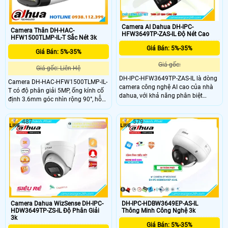
Camera AI Dahua DH-IPC-
Camera Thân DH-HAC-
HFW3649TP-ZAS-IL Độ Nét Cao
HFW1500TLMP-IL-T Sắc Nét 3k
Giá Bán: 5%-35%
Giá Bán: 5%-35%
Giá gốc:
Giá gốc: Liên Hệ
DH-IPC-HFW3649TP-ZAS-IL là dòng
Camera DH-HAC-HFW1500TLMP-IL-
camera công nghệ AI cao của nhà
T có độ phân giải 5MP, ống kính cố
dahua, với khả năng phân biệt
định 3.6mm góc nhìn rộng 90°, hỗ
người và xe, phát hiện khuôn mặt,
trợ 4 chế độ CVI/TVI/AHD/Analog.
phát hiện ở lại, phát hiện lảng vảng,
Thiết bị trang bị đèn LED kép thông
phát hiện khuôn mặt, ống kính
487
579
minh với tầm xa hồng ngoại 40m,
zoom, độ nét cao 6.0MP được trang
tích hợp mic và loa cho đàm thoại 2
bị
chiều, chuẩn chống bụi nước IP67,
hoạt động tốt trong môi trường từ –
40 °C đến +60 °C.
Camera Dahua WizSense DH-IPC-
DH-IPC-HDBW3649EP-AS-IL
HDW3649TP-ZS-IL Độ Phân Giải
Thông Minh Công Nghệ 3k
3k
Giá Bán: 5%-35%