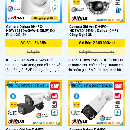
tương thích tốt với nhiều hệ thống.
Camera Dahua DH-IPC-
Camera Ghi Âm DH-IPC-
HDW1539DA-SAW-IL (5MP) Độ
HDBW2649E-S-IL Dahua (6MP)
Phân Giải 3k
Công Nghệ 3k
Giá Bán: 5%-35%
Giá Bán: 2.360.000vnd
Giá gốc:
Giá gốc: 3.580.000vnd
DH-IPC-HDW1539DA-SAW-IL là
DH-IPC-HDBW2649E-S-IL là camera
camera IP wifi trong nhà cố định với
IP dome PoE chính hãng Dahua với
độ phân giải 5MP hỗ trợ hồng ngoại
độ phân giải 6MP tích hợp mic hỗ
ban đêm lên đến 30m và công nghệ
trợ ghi âm cực to rõ và khe cắm thẻ
full color sắc nét. Camera tích hợp
nhớ lên đến 256GB. Camera tích
632
587
micro ghi âm và khả năng phát hiện
hợp hồng ngoại 30m và công nghệ
chính xác người và phương tiện,
full color cho hình ảnh có màu vào
cùng khe cắm thẻ nhớ tối đa 256GB.
ban đêm 30m. Camera có khả năng
Đây là lựa chọn camera giá rẻ, chất
phát hiện chính xác người và
lượng cao phù hợp cho nhu cầu
phương tiện, phù hợp cho các giải
giám sát trong nhà.
pháp an ninh thông minh giá rẻ.
Camera Ghi Âm DH-IPC-
Camera Dahua DH-IPC-