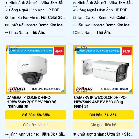
☀️ Hình Ảnh Sắc nét :
Ultra 3k + Sắc
️👀 Hình Ảnh Sắc nét :
Ultra 3k + Sắc
Nét .
Nét .
✳️ Công Nghệ Hình Ảnh :
IP POE.
🌠 Công Nghệ Hình Ảnh :
IP POE.
✪ Tầm Xa Ban Đêm :
Full Color 30m
💥 Tầm Xa Ban Đêm :
Full Color
Có Màu Ban Ðêm.
50m Có Màu Ban Ðêm.
🎼️ Thiết Kế Camera
Dome Kim loại.
⛓ Cấu Tạo Camera
Dome Kim loại.
️↭ Chức Năng :
Thu Âm.
️ƒ Chức Năng :
Thu Âm.
561
632
CAMERA IP DOME DH-IPC-
CAMERA IP WIZCOLOR DH-IPC-
HDBW5649-Z(H)E-PV-PRO Độ
HFW5649-ASE-PV-PRO Công
Phân Giải 3k
Nghệ 3k
Giá Bán: 5%-35%
Giá Bán: 5%-35%
Giá gốc: liên hệ
Giá gốc: liên hệ
️👀 Hình Ảnh Sắc nét :
Ultra 3k + Sắc
👁 Chất lượng hình :
Ultra 3k + Sắc