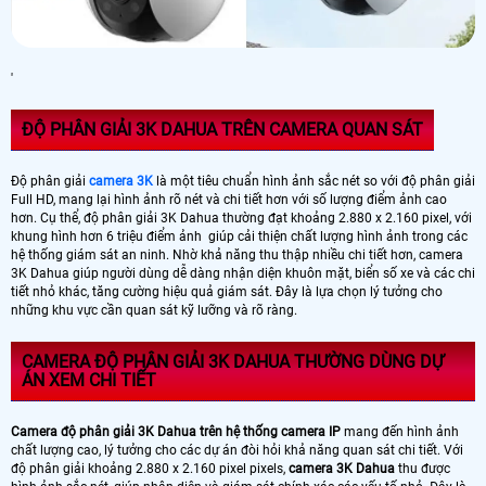
'
ĐỘ PHÂN GIẢI 3K DAHUA TRÊN CAMERA QUAN SÁT
Độ phân giải
camera 3K
là một tiêu chuẩn hình ảnh sắc nét so với độ phân giải
Full HD, mang lại hình ảnh rõ nét và chi tiết hơn với số lượng điểm ảnh cao
hơn. Cụ thể, độ phân giải 3K Dahua thường đạt khoảng 2.880 x 2.160 pixel, với
khung hình hơn 6 triệu điểm ảnh giúp cải thiện chất lượng hình ảnh trong các
hệ thống giám sát an ninh. Nhờ khả năng thu thập nhiều chi tiết hơn, camera
3K Dahua giúp người dùng dễ dàng nhận diện khuôn mặt, biển số xe và các chi
tiết nhỏ khác, tăng cường hiệu quả giám sát. Đây là lựa chọn lý tưởng cho
những khu vực cần quan sát kỹ lưỡng và rõ ràng.
CAMERA ĐỘ PHÂN GIẢI 3K DAHUA THƯỜNG DÙNG DỰ
ÁN XEM CHI TIẾT
Camera độ phân giải 3K Dahua trên hệ thống camera IP
mang đến hình ảnh
chất lượng cao, lý tưởng cho các dự án đòi hỏi khả năng quan sát chi tiết. Với
độ phân giải khoảng 2.880 x 2.160 pixel pixels,
camera 3K Dahua
thu được