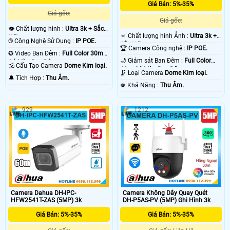
Giá Bán: 5%-35%
Giá gốc:
Giá gốc:
👁 Chất lượng hình :
Ultra 3k + Sắc
🔅 Chất lượng hình Ảnh :
Ultra 3k +
Nét .
®️ Công Nghệ Sử Dụng :
IP POE.
Sắc Nét .
🏆 Camera Công nghệ :
IP POE.
✪ Video Ban Đêm :
Full Color 30m
🌙 Giám sát Ban Đêm :
Full Color
Có Màu Ban Ðêm.
🕉️ Cấu Tạo Camera
Dome Kim loại.
40m Có Màu Ban Ðêm.
🗜️ Loại Camera
Dome Kim loại.
️🔔 Tích Hợp :
Thu Âm.
️♚ Khả Năng :
Thu Âm.
929
1212
Camera Dahua DH-IPC-
Camera Không Dây Quay Quét
HFW2541T-ZAS (5MP) 3k
DH-P5AS-PV (5MP) Ghi Hình 3k
Giá Bán: 5%-35%
Giá Bán: 5%-35%