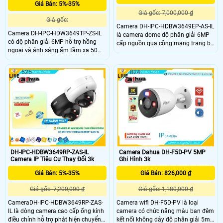
Giá Bán: 5%-35%
Giá gốc: 7,000,000 ₫
Giá gốc:
Camera DH-IPC-HDBW3649EP-AS-IL
Camera DH-IPC-HDW3649TP-ZS-IL
là camera dome độ phân giải 6MP
có độ phân giải 6MP hỗ trợ hồng
cấp nguồn qua cồng mạng trang bị
ngoại và ánh sáng ấm tầm xa 50m.
khả năng thu âm ánh sáng kép 4
Tich hợp mic thu âm chân thực,
chế độ giám sát ban đêm thông
công nghệ AI giúp phân loại chuyển
minh và chống ngược sáng DWDR
525
824
động chính xác của người và
giúp hình ảnh rõ nét dù ở điều kiện
phương tiện. Đồng thời hỗ trợ lưu trữ
ánh sáng thấp. cảm biến video SMD
qua thẻ nhớ tối da 512Gb
4.0 AI SSA và phân tích hình ảnh
thông minh thẻ nhớ 512GB.
DH-IPC-HDBW3649RP-ZAS-IL
Camera Dahua DH-F5D-PV 5MP
Camera IP Tiêu Cự Thay Đổi 3k
Ghi Hình 3k
Giá Bán: 5%-35%
Giá Bán: 826,000 ₫
Giá gốc: 7,200,000 ₫
Giá gốc: 1,180,000 ₫
CameraDH-IPC-HDBW3649RP-ZAS-
Camera wifi DH-F5D-PV là loại
IL là dòng camera cao cấp ống kính
camera có chức năng màu ban đêm
điều chỉnh hỗ trợ phát hiện chuyển
kết nối không dây độ phân giải 5mp