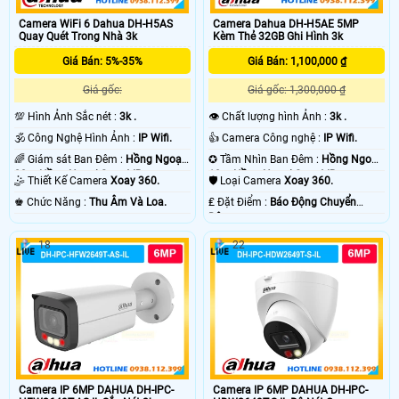
Camera WiFi 6 Dahua DH-H5AS
Camera Dahua DH-H5AE 5MP
Quay Quét Trong Nhà 3k
Kèm Thẻ 32GB Ghi Hình 3k
Giá Bán: 5%-35%
Giá Bán: 1,100,000 ₫
Giá gốc:
Giá gốc: 1,300,000 ₫
💯 Hình Ảnh Sắc nét :
3k .
👁 Chất lượng hình Ảnh :
3k .
🕉️ Công Nghệ Hình Ảnh :
IP Wifi.
👍 Camera Công nghệ :
IP Wifi.
🌈 Giám sát Ban Đêm :
Hồng Ngoại
✪ Tầm Nhìn Ban Đêm :
Hồng Ngoại
20m Hồng Ngoại Smart IR.
10m Hồng Ngoại Smart IR.
🤹 Thiết Kế Camera
Xoay 360.
🛡 Loại Camera
Xoay 360.
️♚ Chức Năng :
Thu Âm Và Loa.
️₤ Đặt Điểm :
Báo Động Chuyển
Động.
18
22
Camera IP 6MP DAHUA DH-IPC-
Camera IP 6MP DAHUA DH-IPC-