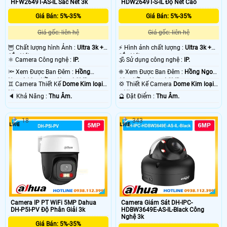
HFW2649T-AS-IL Sắc Nét 3k
HDW2649T-S-IL Độ Nét Cao
Giá Bán: 5%-35%
Giá Bán: 5%-35%
Giá gốc: liên hệ
Giá gốc: liên hệ
🦉 Chất lượng hình Ảnh :
Ultra 3k +
️⚡ Hình ảnh chất lượng :
Ultra 3k +
Sắc Nét .
Sắc Nét .
⚛️ Camera Công nghệ :
IP.
🕉️ Sử dụng công nghệ :
IP.
🔦 Xem Được Ban Đêm :
Hồng
❈ Xem Được Ban Đêm :
Hồng Ngoại
Ngoại 10m Hồng Ngoại SMD.
10m Hồng Ngoại SMD.
♊ Camera Thiết Kế
Dome Kim loại +
💢 Thiết Kế Camera
Dome Kim loại
Nhựa.
+ Nhựa.
️🔈 Khả Năng :
Thu Âm.
️🔮 Đặt Điểm :
Thu Âm.
18
343
Camera IP PT WiFi 5MP Dahua
Camera Giám Sát DH-IPC-
DH-P5I-PV Độ Phân Giải 3k
HDBW3649E-AS-IL-Black Công
Nghệ 3k
Giá Bán: 5%-35%