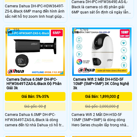
Camera DH-IPC-HFW3649E-AS-IL-
Camera Dahua DH-IPC-HDW3649T-
Black là camera có độ phân giải
ZS-IL-Black 6MP mang đến hình ảnh
6MP quan sát ổn định cả ngày lẫn
sắc nét hỗ trợ zoom linh hoạt giúp
đêm. Dahua DH-IPC-HFW3649E-AS-
quan sát rõ nhiều khu vực khác
IL-Black được tích hợp nhiều công
nhau. Công nghệ chiếu sáng kép
nghệ xử lý hình ảnh giúp ghi hình
356
5769
giúp ghi hình có màu vào ban đêm,
sắc nét và bền bỉ trong môi trường
đảm bảo theo dõi liên tục. Thiết kế
ánh sáng phức tạp phù hợp lắp đặt
chắc chắn, chống nước tốt, phù hợp
ngoài trời lâu dài.
lắp đặt ngoài trời, kho xưởng và bãi
xe.
Camera Dahua 6.0MP DH-IPC-
Camera Wifi 2 Mắt DH-H5D-5F
HFW3649T-ZAS-IL-Black Độ Phân
10MP (5MP+5MP) 3K Công Nghệ
Giải 3k
3k
Giá Bán: 5%-35%
Giá Bán: 1,899,000 ₫
Giá gốc: 00 ₫
Giá gốc: 2,000,000 ₫
Camera Dahua 6.0MP DH-IPC-
Camera Wifi 2 Mắt DH-H5D-5F
HFW3649T-ZAS-IL-Black là dòng
10MP (5MP+5MP) là dòng dòng
camera đến từ nhà Dahua có hỗ trợ
Hero Series chuyên lắp trong nhà
quan sát chi tiết cả ngày lẫn đêm
với khả năng giám sát hình ảnh
với độ phân giải là 3K. DH-IPC-
chất lượng 3K toàn cảnh không góc