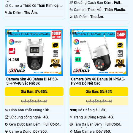
🌈 Khoảng Cách Ban Đêm :
Full
Hồng Ngoại Smart IR.
🎨 Camera Thiết Kế
Thân Kim loại +
Color 30m Có Màu Ban Ðêm.
🔩 Camera Theo Mẫu
Thân Plastic.
Nhựa.
️🎙 Ưu Điểm :
Thu Âm.
️💫 Ưu Điểm :
Thu Âm.
718
982
Camera Sim 4G Dahua DH-P5D-
Camera Sim 4G Dahua DH-P5AE-
5F-PV-4G Sắc Nét 3k
PV-4G Độ Nét Cao
Giá Bán: 5%-35%
Giá Bán: 5%-35%
Giá gốc: Liên Hệ
Giá gốc: Liên Hệ
💯 Hình ảnh chất lượng :
3k .
👁️‍🗨 Độ Phân giải :
3k .
🏆 Sử dụng công nghệ :
4G.
✳️ Trang Bị Công Nghệ :
4G.
✪ Xem Được Ban Đêm :
Full Color
🔴 Tầm Xa Ban Đêm :
Full Color
40m Có Màu Ban Ðêm.
30m Có Màu Ban Ðêm.
💎 Camera Dòng
Ip67 360.
💢 Mẫu Camera
Ip67 360.