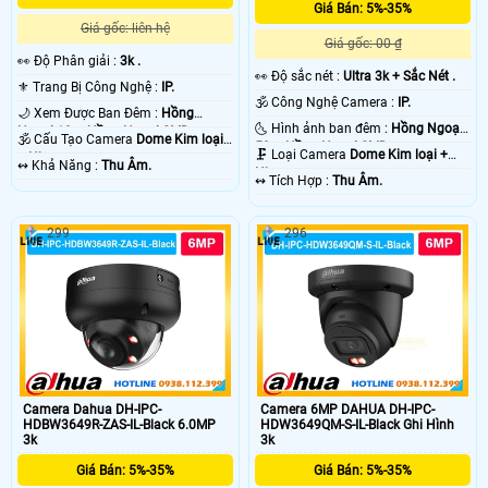
Giá Bán: 5%-35%
Giá gốc: liên hệ
Giá gốc: 00 ₫
️👀 Độ Phân giải :
3k .
️👀 Độ sắc nét :
Ultra 3k + Sắc Nét .
⚜️ Trang Bị Công Nghệ :
IP.
🕉️ Công Nghệ Camera :
IP.
🌙 Xem Được Ban Đêm :
Hồng
🌜 Hình ảnh ban đêm :
Hồng Ngoại
Ngoại 10m Hồng Ngoại SMD.
🕉️ Cấu Tạo Camera
Dome Kim loại
50m Hồng Ngoại SMD.
🗜️ Loại Camera
Dome Kim loại +
+ Nhựa.
️↭ Khả Năng :
Thu Âm.
Nhựa.
️↭ Tích Hợp :
Thu Âm.
299
296
Camera Dahua DH-IPC-
Camera 6MP DAHUA DH-IPC-
HDBW3649R-ZAS-IL-Black 6.0MP
HDW3649QM-S-IL-Black Ghi Hình
3k
3k
Giá Bán: 5%-35%
Giá Bán: 5%-35%