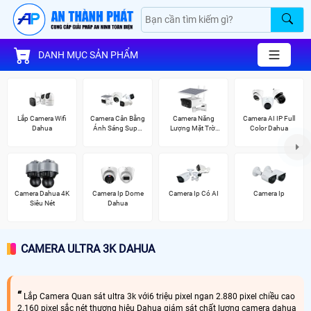
DANH MỤC SẢN PHẨM
Lắp Camera Wifi
Camera Cân Bằng
Camera Năng
Camera AI IP Full
Dahua
Ánh Sáng Super
Lượng Mặt Trời
Color Dahua
Adapt
Dahua
Camera Dahua 4K
Camera Ip Dome
Camera Ip Có AI
Camera Ip
Siêu Nét
Dahua
CAMERA ULTRA 3K DAHUA
Lắp Camera Quan sát ultra 3k với6 triệu pixel ngan 2.880 pixel chiều cao
2.160 pixel sắc nét thương hiệu Dahua giám sát chất lượng camera dahua