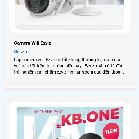
Camera Wifi Ezviz
52109
Lắp camera wifi Ezviz có tốt không thương hiệu camera
wifi nào tốt trên thị trường hiện nay , Ezviz xuất xứ từ đâu
trải nghiệm sản phẩm ezviz hình ảnh xem qua điện thoại
như thế nào, Những ưu điểm khi lắp camera wifi ezviz
cũng như chiết khấu và công ty chuyên lắp camera ezviz
tại TP HCM uy tín giá rẻ nhất Trong bài viết này sẽ giới
thiệu chi tiết về thương hiệu cũng như sản phẩm camera
ezviz