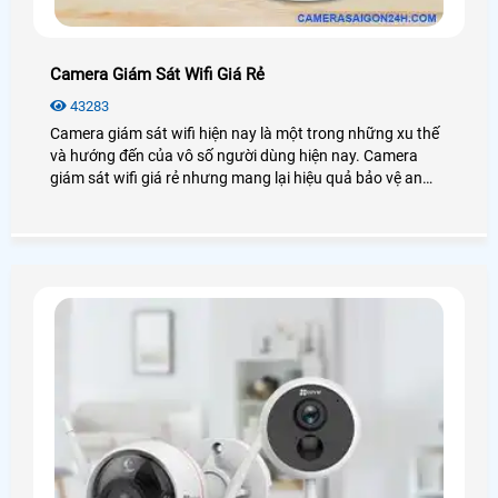
Camera Giám Sát Wifi Giá Rẻ
43283
Camera giám sát wifi hiện nay là một trong những xu thế
và hướng đến của vô số người dùng hiện nay. Camera
giám sát wifi giá rẻ nhưng mang lại hiệu quả bảo vệ an
ninh cao chất lượng nhờ các tính năng công nghệ được
tích hợp trong nó. Vậy camera giám sát wifi là gì? Chúng
hoạt động ra sao? Hãy cùng Công nghệ An Thành Phát
tìm hiểu về nó nhé!