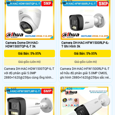
852
675
HFW3649T-ZAS-IL-Black được tích
khuất với 1 ống kính cố định và 1
hợp hồng ngoại và ánh sáng ấm
ống kính xoay 360. Ngoài ra camera
giúp ghi hình ổn định trong nhiều
wifi DH-H5D-5F còn giúp đảm bảo
điều kiện môi trường phù hợp lắp
an ninh hiệu quả với tính năng phát
đặt ngoài trời
hiện người và thú cưng với độ chính
xác cao
Camera Dome DH-HAC-
Camera DH-HAC-HFW1500RLP-IL-
HDW1500TQP-IL-T 3k
T Ghi Hình 3k
Giá Bán: 5%-35%
Giá Bán: 5%-35%
Giá gốc: Liên Hệ
Giá gốc: Liên Hệ
Camera DH-HAC-HDW1500TQP-IL-T
Camera DH-HAC-HFW1500RLP-IL-T
với độ phân giải 5.0MP
sở hữu độ phân giải 5.0MP CMOS,
2880×1620@25fps cùng ống kính
ghi hình 2880×1620@25fps sắc nét.
góc rộng 113.3° cho ra hình ảnh
Trang bị ống kính 3.6mm góc 90.1°,
bao quát sắc nét. Hỗ trợ 4 chế độ
tầm nhìn ban đêm 30m với LED kép
645
628
CVI/TVI/AHD/Analog, tầm nhìn đêm
thông minh. Hỗ trợ 4 chế độ
40m với đèn LED kép thông minh,
CVI/TVI/AHD/Analog, tích hợp mic
tích hợp mic và loa đàm thoại 2
và loa đàm thoại 2 chiều, chuẩn
chiều, thiết kế chống nước bụi IP67,
IP67 chống nước bụi, hoạt động ổn
hoạt động bền bỉ từ –40 °C đến +60
định từ –40 °C đến +60 °C.
°C.