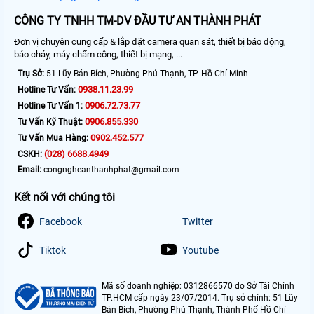
CÔNG TY TNHH TM-DV ĐẦU TƯ AN THÀNH PHÁT
Đơn vị chuyên cung cấp & lắp đặt camera quan sát, thiết bị báo động,
báo cháy, máy chấm công, thiết bị mạng, ...
Trụ Sở:
51 Lũy Bán Bích, Phường Phú Thạnh, TP. Hồ Chí Minh
0938.11.23.99
Hotline Tư Vấn:
0906.72.73.77
Hotline Tư Vấn 1:
0906.855.330
Tư Vấn Kỹ Thuật:
0902.452.577
Tư Vấn Mua Hàng:
(028) 6688.4949
CSKH:
Email:
congngheanthanhphat@gmail.com
Kết nối với chúng tôi
Facebook
Twitter
Tiktok
Youtube
Mã số doanh nghiệp: 0312866570 do Sở Tài Chính
TP.HCM cấp ngày 23/07/2014. Trụ sở chính: 51 Lũy
Bán Bích, Phường Phú Thạnh, Thành Phố Hồ Chí