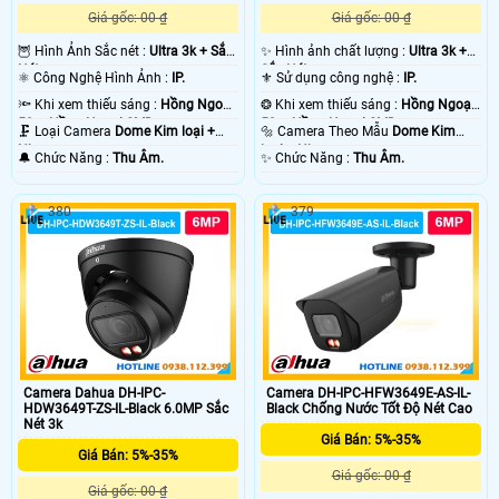
Giá gốc: 00 ₫
Giá gốc: 00 ₫
🦉 Hình Ảnh Sắc nét :
Ultra 3k + Sắc
✨ Hình ảnh chất lượng :
Ultra 3k +
Nét .
Sắc Nét .
⚛️ Công Nghệ Hình Ảnh :
IP.
⚜️ Sử dụng công nghệ :
IP.
🔦 Khi xem thiếu sáng :
Hồng Ngoại
❂ Khi xem thiếu sáng :
Hồng Ngoại
50m Hồng Ngoại SMD.
50m Hồng Ngoại SMD.
🗜️ Loại Camera
Dome Kim loại +
🔩 Camera Theo Mẫu
Dome Kim
Nhựa.
loại + Nhựa.
️🔔 Chức Năng :
Thu Âm.
️✨ Chức Năng :
Thu Âm.
380
379
Camera Dahua DH-IPC-
Camera DH-IPC-HFW3649E-AS-IL-
HDW3649T-ZS-IL-Black 6.0MP Sắc
Black Chống Nước Tốt Độ Nét Cao
Nét 3k
Giá Bán: 5%-35%
Giá Bán: 5%-35%
Giá gốc: 00 ₫
Giá gốc: 00 ₫