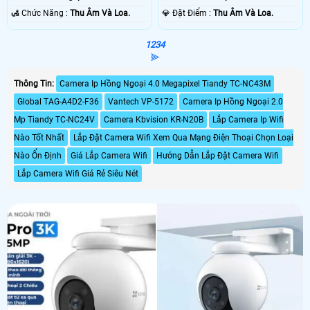
️🛃 Chức Năng :
Thu Âm Và Loa.
️💎 Đặt Điểm :
Thu Âm Và Loa.
1
2
3
4
⫸
Thông Tin:
Camera Ip Hồng Ngoại 4.0 Megapixel Tiandy TC-NC43M
Global TAG-A4D2-F36
Vantech VP-5172
Camera Ip Hồng Ngoại 2.0
Mp Tiandy TC-NC24V
Camera Kbvision KR-N20B
Lắp Camera Ip Wifi
Nào Tốt Nhất
Lắp Đặt Camera Wifi Xem Qua Mạng Điện Thoại Chọn Loại
Nào Ổn Định
Giá Lắp Camera Wifi
Hướng Dẫn Lắp Đặt Camera Wifi
Lắp Camera Wifi Giá Rẻ Siêu Nét