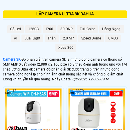
LẮP CAMERA ULTRA 3K DAHUA
Có Led
128GB
IP66
3D DNR
Full Color
Hồng Ngoại
AI
Dual Light
Thân
2.0 MP
Speed Dome
CMOS
Xoay 360
Camera 3K
Độ phân giải trên camera 3k là những dòng camera có thông số
5MP, 6MP Xuất video (2.880 x 2.160 pixel) 6.3 triệu điểm ảnh tương ứng với 1/4
chât lượng Ultra 4k camera độ phân giải 3k được trang bị trên những dòng
camera công nghệ Ip cho hình ảnh chất lượng sắc nét và không bị giảm chất
lượng khi truyền tải qua mạng. Ngày Upate:
8/2/2026 12:00:00 AM
13
3379