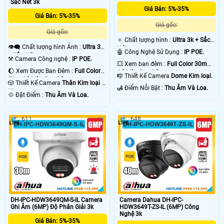
Sắc Nét 3k
Giá Bán: 5%-35%
Giá Bán: 5%-35%
Giá gốc:
Giá gốc:
🔅 Chất lượng hình :
Ultra 3k + Sắc
👁️‍🗨 Chất lượng hình Ảnh :
Ultra 3k
Nét .
🤖️ Công Nghệ Sử Dụng :
IP POE.
+ Sắc Nét .
⚒ Camera Công nghệ :
IP POE.
💥 Xem ban đêm :
Full Color 30m
🌔 Xem Được Ban Đêm :
Full Color
Có Màu Ban Ðêm.
🎼️ Thiết Kế Camera
Dome Kim loại.
50m Có Màu Ban Ðêm.
🎲 Thiết Kế Camera
Thân Kim loại +
️🛃 Điểm Nỗi Bật :
Thu Âm Và Loa.
Nhựa.
️💠 Đặt Điểm :
Thu Âm Và Loa.
611
648
DH-IPC-HDW3649QM-S-IL Camera
Camera Dahua DH-IPC-
Ghi Âm (6MP) Độ Phân Giải 3k
HDW3649T-ZS-IL (6MP) Công
Nghệ 3k
Giá Bán: 5%-35%