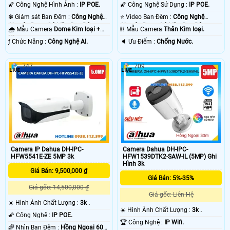
Nét .
Nét .
🌠 Công Nghệ Hình Ảnh :
IP POE.
🌠 Công Nghệ Sử Dụng :
IP POE.
❃ Giám sát Ban Đêm :
Công Nghệ
⭐ Video Ban Đêm :
Công Nghệ
Chuyên Dụng Có Màu Ban Ðêm.
Chuyên Dụng Có Màu Ban Ðêm.
🌧️ Mẫu Camera
Dome Kim loại +
⛓ Mẫu Camera
Thân Kim loại.
Nhựa.
️ƒ Chức Năng :
Công Nghệ AI.
️🔈 Ưu Điểm :
Chống Nước.
747
709
Camera IP Dahua DH-IPC-
Camera Dahua DH-IPC-
HFW5541E-ZE 5MP 3k
HFW1539DTK2-SAW-IL (5MP) Ghi
Hình 3k
Giá Bán: 9,500,000 ₫
Giá Bán: 5%-35%
Giá gốc: 14,500,000 ₫
Giá gốc: Liên Hệ
☀️ Hình Ành Chất Lượng :
3k .
☀️ Hình Ành Chất Lượng :
3k .
🌠 Công Nghệ :
IP POE.
🏆 Công Nghệ :
IP Wifi.
🌈 Nhìn Ban Đêm :
Hồng Ngoại 60m