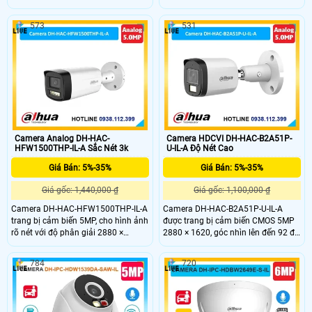
động và con người cấp nguồn qua
và tích hợp công nghệ có màu ban
dây mạng. Với 2 chế độ hồng ngoại
đêm 30m với độ nhạy sáng cao.
573
531
và led trợ sáng chip xử lý SMD 4.0 AI
Những thông số ấn tượng trên
SSA chức năng Hàng rào ảo thông
camera này giúp camera ghi lại
minh ghi hình Full Color 40m ban
hình ảnh rõ nét chi tiết ngay cả
đêm
trong điều kiện ánh sáng yếu.
Camera Analog DH-HAC-
Camera HDCVI DH-HAC-B2A51P-
HFW1500THP-IL-A Sắc Nét 3k
U-IL-A Độ Nét Cao
Giá Bán: 5%-35%
Giá Bán: 5%-35%
Giá gốc: 1,440,000 ₫
Giá gốc: 1,100,000 ₫
Camera DH-HAC-HFW1500THP-IL-A
Camera DH-HAC-B2A51P-U-IL-A
trang bị cảm biến 5MP, cho hình ảnh
được trang bị cảm biến CMOS 5MP
rõ nét với độ phân giải 2880 ×
2880 × 1620, góc nhìn lên đến 92 độ
1620@25fps. Kết hợp ánh sáng kép
giúp thu được hình ảnh sắc nét với
thông minh gồm LED ánh sáng ấm
góc nhìn rộng. Thiết kế vỏ kim loại,
784
720
và hồng ngoại, giúp thu hình màu
chống nước đạt chuẩn IP67, hỗ trợ
ban đêm hiệu quả trong tầm xa lên
linh hoạt 4 chế độ tín hiệu
đến 80m, đảm bảo quan sát tốt cả
(CVI/TVI/AHD/Analog) và tích hợp
trong điều kiện thiếu sáng.
công tắc chuyển đổi nhanh, giúp