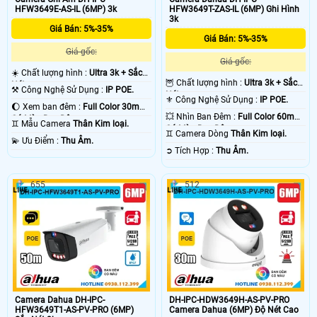
HFW3649E-AS-IL (6MP) 3k
HFW3649T-ZAS-IL (6MP) Ghi Hình
3k
Giá Bán: 5%-35%
Giá Bán: 5%-35%
Giá gốc:
Giá gốc:
☀️ Chất lượng hình :
Ultra 3k + Sắc
🦉 Chất lượng hình :
Ultra 3k + Sắc
Nét .
⚒ Công Nghệ Sử Dụng :
IP POE.
Nét .
⚜️ Công Nghệ Sử Dụng :
IP POE.
🌔 Xem ban đêm :
Full Color 30m
💥 Nhìn Ban Đêm :
Full Color 60m
Có Màu Ban Ðêm.
♊ Mẫu Camera
Thân Kim loại.
Có Màu Ban Ðêm.
♊ Camera Dòng
Thân Kim loại.
️💫 Ưu Điểm :
Thu Âm.
️➲ Tích Hợp :
Thu Âm.
655
512
Camera Dahua DH-IPC-
DH-IPC-HDW3649H-AS-PV-PRO
HFW3649T1-AS-PV-PRO (6MP)
Camera Dahua (6MP) Độ Nét Cao