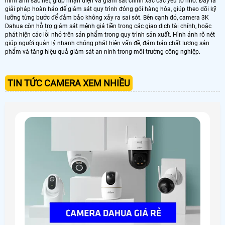
hình ảnh sắc nét, giúp nhận diện và giám sát chính xác các yếu tố nhỏ. Đây là
giải pháp hoàn hảo để giám sát quy trình đóng gói hàng hóa, giúp theo dõi kỹ
lưỡng từng bước để đảm bảo không xảy ra sai sót. Bên cạnh đó, camera 3K
Dahua còn hỗ trợ giám sát mệnh giá tiền trong các giao dịch tài chính, hoặc
phát hiện các lỗi nhỏ trên sản phẩm trong quy trình sản xuất. Hình ảnh rõ nét
giúp người quản lý nhanh chóng phát hiện vấn đề, đảm bảo chất lượng sản
phẩm và tăng hiệu quả giám sát an ninh trong môi trường công nghiệp.
TIN TỨC CAMERA XEM NHIỀU