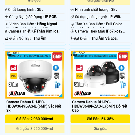
Giá gốc:
Giá gốc: Liên Hệ
️⚡ Chất lượng hình :
3k .
️👀 Hình ảnh chất lượng :
3k .
⚜️ Công Nghệ Sử Dụng :
IP POE.
🕉️ Sử dụng công nghệ :
IP Wifi.
🔅 Video Ban Đêm :
Hồng Ngoại
🌙 Tầm Xa Ban Đêm :
Full Color
60m Hồng Ngoại Smart IR.
30m Có Màu Ban Ðêm.
⛓ Camera Thiết Kế
Thân Kim loại.
💦 Camera Theo Mẫu
IP67 xoay
360.
️🔮 Điểm Nỗi Bật :
Thu Âm.
️🎙 Đặt Điểm :
Thu Âm Và Loa.
681
562
Camera Dahua DH-IPC-
Camera Dahua DH-IPC-
HDBW3649E-AS-IL (6MP) Sắc Nét
HDBW3649R-ZAS-IL (6MP) Độ Nét
3k
Cao
Giá Bán: 2.980.000vnd
Giá Bán: 5%-35%
Giá gốc: 3.950.000vnd
Giá gốc: