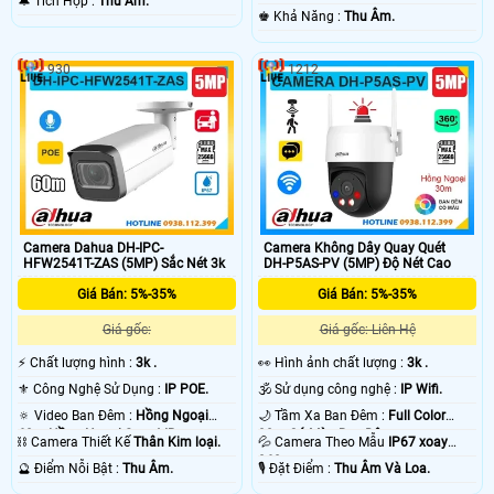
️🔔 Tích Hợp :
Thu Âm.
️♚ Khả Năng :
Thu Âm.
930
1212
Camera Dahua DH-IPC-
Camera Không Dây Quay Quét
HFW2541T-ZAS (5MP) Sắc Nét 3k
DH-P5AS-PV (5MP) Độ Nét Cao
Giá Bán: 5%-35%
Giá Bán: 5%-35%
Giá gốc:
Giá gốc: Liên Hệ
️⚡ Chất lượng hình :
3k .
️👀 Hình ảnh chất lượng :
3k .
⚜️ Công Nghệ Sử Dụng :
IP POE.
🕉️ Sử dụng công nghệ :
IP Wifi.
🔅 Video Ban Đêm :
Hồng Ngoại
🌙 Tầm Xa Ban Đêm :
Full Color
60m Hồng Ngoại Smart IR.
30m Có Màu Ban Ðêm.
⛓ Camera Thiết Kế
Thân Kim loại.
💦 Camera Theo Mẫu
IP67 xoay
360.
️🔮 Điểm Nỗi Bật :
Thu Âm.
️🎙 Đặt Điểm :
Thu Âm Và Loa.