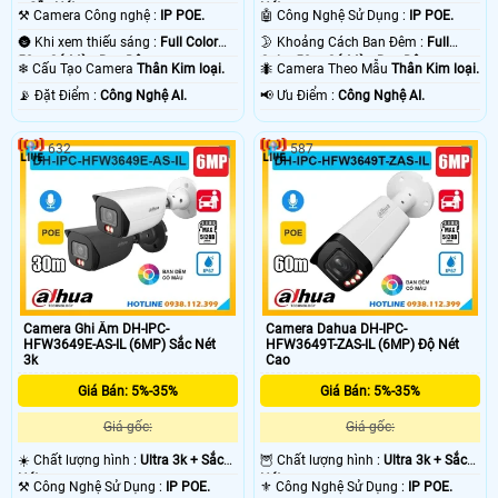
+ Sắc Nét .
Nét .
⚒ Camera Công nghệ :
IP POE.
🤖️ Công Nghệ Sử Dụng :
IP POE.
🌚 Khi xem thiếu sáng :
Full Color
🌛 Khoảng Cách Ban Đêm :
Full
50m Có Màu Ban Ðêm.
Color 50m Có Màu Ban Ðêm.
❄ Cấu Tạo Camera
Thân Kim loại.
🐜 Camera Theo Mẫu
Thân Kim loại.
️📡 Đặt Điểm :
Công Nghệ AI.
️📢 Ưu Điểm :
Công Nghệ AI.
632
587
Camera Ghi Âm DH-IPC-
Camera Dahua DH-IPC-
HFW3649E-AS-IL (6MP) Sắc Nét
HFW3649T-ZAS-IL (6MP) Độ Nét
3k
Cao
Giá Bán: 5%-35%
Giá Bán: 5%-35%
Giá gốc:
Giá gốc:
☀️ Chất lượng hình :
Ultra 3k + Sắc
🦉 Chất lượng hình :
Ultra 3k + Sắc
Nét .
Nét .
⚒ Công Nghệ Sử Dụng :
IP POE.
⚜️ Công Nghệ Sử Dụng :
IP POE.