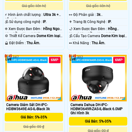
Giá gốc: liên hệ
Giá gốc: liên hệ
️⚡ Hình ảnh chất lượng :
Ultra 3k +
️👀 Độ Phân giải :
3k .
Sắc Nét .
🕉️ Sử dụng công nghệ :
IP.
⚜️ Trang Bị Công Nghệ :
IP.
❈ Xem Được Ban Đêm :
Hồng Ngoại
🌙 Xem Được Ban Đêm :
Hồng
10m Hồng Ngoại SMD.
Ngoại 10m Hồng Ngoại SMD.
💢 Thiết Kế Camera
Dome Kim loại
🕉️ Cấu Tạo Camera
Dome Kim loại
+ Nhựa.
+ Nhựa.
️🔮 Đặt Điểm :
Thu Âm.
️↭ Khả Năng :
Thu Âm.
347
302
Camera Giám Sát DH-IPC-
Camera Dahua DH-IPC-
HDBW3649E-AS-IL-Black 3k
HDBW3649R-ZAS-IL-Black 6.0MP
Ghi Hình 3k
Giá Bán: 5%-35%
Giá Bán: 5%-35%
Giá gốc: 00 ₫
Giá gốc: 00 ₫