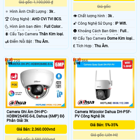
Giá gốc: 1,100,000 ₫
Giá gốc:
🔅 Hình Ành Chất Lượng :
3k .
👁 Chất lượng hình :
3k .
🏆 Công Nghệ :
AHD CVI TVI BCS.
🌠 Công Nghệ Sử Dụng :
IP Wifi.
🌜 Hình ảnh ban đêm :
Full Color
🌚 Khoảng Cách Ban Đêm :
Full
20m Có Màu Ban Ðêm.
🐜 Cấu Tạo Camera
Thân Kim loại.
Color 30m Có Màu Ban Ðêm.
🎼️ Cấu Tạo Camera
Dome Kim loại
️🛃 Điểm Nỗi Bật :
Thu Âm.
+ Nhựa.
️₤ Tích Hợp :
Thu Âm.
720
966
Camera Ghi Âm DH-IPC-
Camera Wizcolor Dahua DH-P5F-
HDBW2649E-S-IL Dahua (6MP) Độ
PV Công Nghệ 3k
Phân Giải 3k
Giá Bán: 5%-35%
Giá Bán: 2.360.000vnd
Giá gốc: Liên Hệ
Giá gốc: 3.580.000vnd