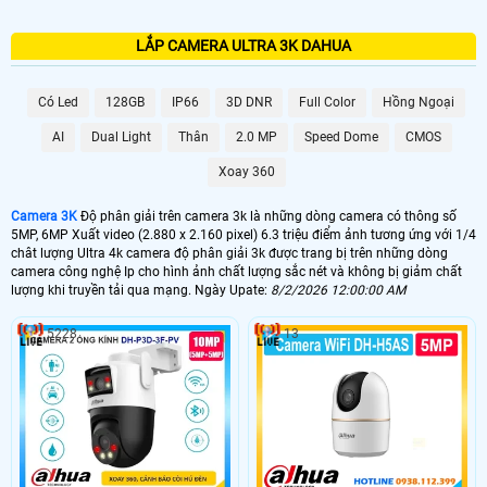
LẮP CAMERA ULTRA 3K DAHUA
Có Led
128GB
IP66
3D DNR
Full Color
Hồng Ngoại
AI
Dual Light
Thân
2.0 MP
Speed Dome
CMOS
Xoay 360
Camera 3K
Độ phân giải trên camera 3k là những dòng camera có thông số
5MP, 6MP Xuất video (2.880 x 2.160 pixel) 6.3 triệu điểm ảnh tương ứng với 1/4
chât lượng Ultra 4k camera độ phân giải 3k được trang bị trên những dòng
camera công nghệ Ip cho hình ảnh chất lượng sắc nét và không bị giảm chất
lượng khi truyền tải qua mạng. Ngày Upate:
8/2/2026 12:00:00 AM
5228
13