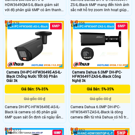
HDW3649QM-S-IL-Black giám sát
ZS-IL-Black 6MP mang đến hình ảnh
với độ phân giải 6MP có âm thanh
sắc nét hỗ trợ zoom linh hoạt giúp
nhờ mic tích hợp trên camera. Khả
quan sát rõ nhiều khu vực khác
năng phát hiện chuyển động phân
nhau. Công nghệ chiếu sáng kép
379
356
biệt người và xe chuẩn sát giám sát
giúp ghi hình có màu vào ban đêm,
an ninh tối ưu hơn. Giám sát ban
đảm bảo theo dõi liên tục. Thiết kế
đêm với 2 chế độ hồng ngoại
chắc chắn, chống nước tốt, phù hợp
lắp đặt ngoài trời, kho xưởng và bãi
xe.
Camera DH-IPC-HFW3649E-AS-IL-
Camera Dahua 6.0MP DH-IPC-
Black Chống Nước Tốt Độ Phân
HFW3649T-ZAS-IL-Black Công
Giải 3k
Nghệ 3k
Giá Bán: 5%-35%
Giá Bán: 5%-35%
Giá gốc: 00 ₫
Giá gốc: 00 ₫
Camera DH-IPC-HFW3649E-AS-IL-
Camera Dahua 6.0MP DH-IPC-
Black là camera có độ phân giải
HFW3649T-ZAS-IL-Black là dòng
6MP quan sát ổn định cả ngày lẫn
camera đến từ nhà Dahua có hỗ trợ
đêm. Dahua DH-IPC-HFW3649E-AS-
quan sát chi tiết cả ngày lẫn đêm
IL-Black được tích hợp nhiều công
với độ phân giải là 3K. DH-IPC-
5772
852
nghệ xử lý hình ảnh giúp ghi hình
HFW3649T-ZAS-IL-Black được tích