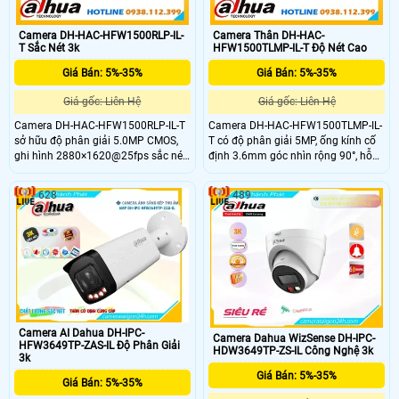
Camera DH-HAC-HFW1500RLP-IL-
Camera Thân DH-HAC-
T Sắc Nét 3k
HFW1500TLMP-IL-T Độ Nét Cao
Giá Bán: 5%-35%
Giá Bán: 5%-35%
Giá gốc: Liên Hệ
Giá gốc: Liên Hệ
Camera DH-HAC-HFW1500RLP-IL-T
Camera DH-HAC-HFW1500TLMP-IL-
sở hữu độ phân giải 5.0MP CMOS,
T có độ phân giải 5MP, ống kính cố
ghi hình 2880×1620@25fps sắc nét.
định 3.6mm góc nhìn rộng 90°, hỗ
Trang bị ống kính 3.6mm góc 90.1°,
trợ 4 chế độ CVI/TVI/AHD/Analog.
tầm nhìn ban đêm 30m với LED kép
Thiết bị trang bị đèn LED kép thông
628
489
thông minh. Hỗ trợ 4 chế độ
minh với tầm xa hồng ngoại 40m,
CVI/TVI/AHD/Analog, tích hợp mic
tích hợp mic và loa cho đàm thoại 2
và loa đàm thoại 2 chiều, chuẩn
chiều, chuẩn chống bụi nước IP67,
IP67 chống nước bụi, hoạt động ổn
hoạt động tốt trong môi trường từ –
định từ –40 °C đến +60 °C.
40 °C đến +60 °C.
Camera AI Dahua DH-IPC-
Camera Dahua WizSense DH-IPC-
HFW3649TP-ZAS-IL Độ Phân Giải
HDW3649TP-ZS-IL Công Nghệ 3k
3k
Giá Bán: 5%-35%
Giá Bán: 5%-35%