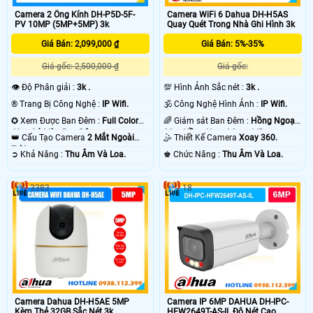
Camera 2 Ống Kính DH-P5D-5F-
Camera WiFi 6 Dahua DH-H5AS
PV 10MP (5MP+5MP) 3k
Quay Quét Trong Nhà Ghi Hình 3k
Giá Bán: 2,099,000 ₫
Giá Bán: 5%-35%
Giá gốc: 2,500,000 ₫
Giá gốc:
👁 Độ Phân giải :
3k .
💯 Hình Ảnh Sắc nét :
3k .
®️ Trang Bị Công Nghệ :
IP Wifi.
🕉️ Công Nghệ Hình Ảnh :
IP Wifi.
✪ Xem Được Ban Đêm :
Full Color
🌈 Giám sát Ban Đêm :
Hồng Ngoại
40m Có Màu Ban Ðêm.
20m Hồng Ngoại Smart IR.
👑 Cấu Tạo Camera
2 Mắt Ngoài
🤹 Thiết Kế Camera
Xoay 360.
Trời.
️➲ Khả Năng :
Thu Âm Và Loa.
️♚ Chức Năng :
Thu Âm Và Loa.
3383
18
Camera Dahua DH-H5AE 5MP
Camera IP 6MP DAHUA DH-IPC-
Kèm Thẻ 32GB Sắc Nét 3k
HFW2649T-AS-IL Độ Nét Cao