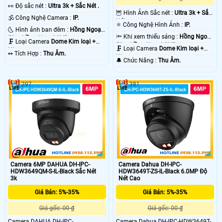
️👀 Độ sắc nét :
Ultra 3k + Sắc Nét .
🦉 Hình Ảnh Sắc nét :
Ultra 3k + Sắc
🕉️ Công Nghệ Camera :
IP.
Nét .
⚛️ Công Nghệ Hình Ảnh :
IP.
🌜 Hình ảnh ban đêm :
Hồng Ngoại
🔦 Khi xem thiếu sáng :
Hồng Ngoại
50m Hồng Ngoại SMD.
🗜️ Loại Camera
Dome Kim loại +
50m Hồng Ngoại SMD.
🗜️ Loại Camera
Dome Kim loại +
Nhựa.
️↭ Tích Hợp :
Thu Âm.
Nhựa.
️🔔 Chức Năng :
Thu Âm.
297
381
Camera 6MP DAHUA DH-IPC-
Camera Dahua DH-IPC-
HDW3649QM-S-IL-Black Sắc Nét
HDW3649T-ZS-IL-Black 6.0MP Độ
3k
Nét Cao
Giá Bán: 5%-35%
Giá Bán: 5%-35%
Giá gốc: 00 ₫
Giá gốc: 00 ₫
Camera DAHUA DH-IPC-
Camera Dahua DH-IPC-HDW3649T-