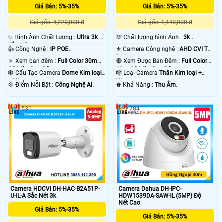
Giá Bán: 5%-35%
Giá Bán: 5%-35%
Giá gốc: 4,220,000 ₫
Giá gốc: 1,440,000 ₫
✨ Hình Ành Chất Lượng :
Ultra 3k +
💯 Chất lượng hình Ảnh :
3k .
Sắc Nét .
👍 Công Nghệ :
IP POE.
⚜️ Camera Công nghệ :
AHD CVI TVI
BCS.
🔅 Xem ban đêm :
Full Color 30m
🔴 Xem Được Ban Đêm :
Full Color
Có Màu Ban Ðêm.
80m Có Màu Ban Ðêm.
🕸️ Cấu Tạo Camera
Dome Kim loại
🎼️ Loại Camera
Thân Kim loại +
+ Nhựa.
Nhựa.
️💠 Điểm Nỗi Bật :
Công Nghệ AI.
️♚ Khả Năng :
Thu Âm.
531
784
Camera HDCVI DH-HAC-B2A51P-
Camera Dahua DH-IPC-
U-IL-A Sắc Nét 3k
HDW1539DA-SAW-IL (5MP) Độ
Nét Cao
Giá Bán: 5%-35%
Giá Bán: 5%-35%