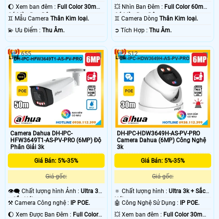
🌔 Xem ban đêm :
Full Color 30m
💥 Nhìn Ban Đêm :
Full Color 60m
Có Màu Ban Ðêm.
Có Màu Ban Ðêm.
♊ Mẫu Camera
Thân Kim loại.
♊ Camera Dòng
Thân Kim loại.
️💫 Ưu Điểm :
Thu Âm.
️➲ Tích Hợp :
Thu Âm.
655
512
Camera Dahua DH-IPC-
DH-IPC-HDW3649H-AS-PV-PRO
HFW3649T1-AS-PV-PRO (6MP) Độ
Camera Dahua (6MP) Công Nghệ
Phân Giải 3k
3k
Giá Bán: 5%-35%
Giá Bán: 5%-35%
Giá gốc:
Giá gốc:
👁️‍🗨 Chất lượng hình Ảnh :
Ultra 3k
🔅 Chất lượng hình :
Ultra 3k + Sắc
+ Sắc Nét .
Nét .
⚒ Camera Công nghệ :
IP POE.
🤖️ Công Nghệ Sử Dụng :
IP POE.
🌔 Xem Được Ban Đêm :
Full Color
💥 Xem ban đêm :
Full Color 30m