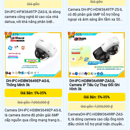
Giá gốc:
Giá gốc:
Camera DH-IPC-HDW3649TP-ZS-IL
DH-IPC-HFW3649TP-ZAS-IL là dòng
có độ phân giải 6MP hỗ trợ hồng
camera công nghệ AI cao của nhà
ngoại và ánh sáng ấm tầm xa 50m.
dahua, với khả năng phân biệt
Tich hợp mic thu âm chân thực,
người và xe, phát hiện khuôn mặt,
công nghệ AI giúp phân loại chuyển
phát hiện ở lại, phát hiện lảng vảng,
động chính xác của người và
579
526
phát hiện khuôn mặt, ống kính
phương tiện. Đồng thời hỗ trợ lưu trữ
zoom, độ nét cao 6.0MP được trang
qua thẻ nhớ tối da 512Gb
bị
DH-IPC-HDBW3649EP-AS-IL
DH-IPC-HDBW3649RP-ZAS-IL
Thông Minh 3k
Camera IP Tiêu Cự Thay Đổi Ghi
Hình 3k
Giá Bán: 5%-35%
Giá Bán: 5%-35%
Giá gốc: 7,000,000 ₫
Giá gốc: 7,200,000 ₫
Camera DH-IPC-HDBW3649EP-AS-IL
CameraDH-IPC-HDBW3649RP-ZAS-
là camera dome độ phân giải 6MP
IL là dòng camera cao cấp ống kính
cấp nguồn qua cồng mạng trang bị
điều chỉnh hỗ trợ phát hiện chuyển
khả năng thu âm ánh sáng kép 4
động và con người cấp nguồn qua