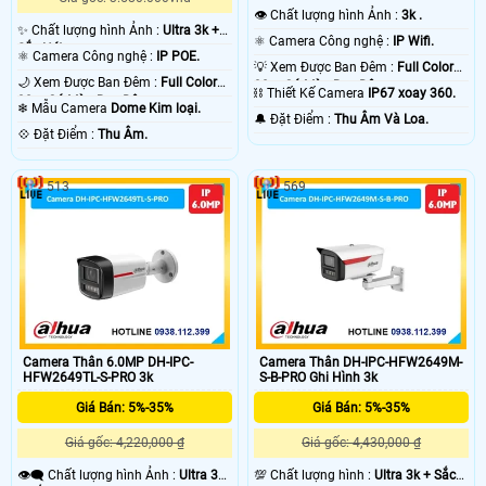
👁 Chất lượng hình Ảnh :
3k .
✨ Chất lượng hình Ảnh :
Ultra 3k +
⚛️ Camera Công nghệ :
IP Wifi.
Sắc Nét .
⚛️ Camera Công nghệ :
IP POE.
💡 Xem Được Ban Đêm :
Full Color
🌙 Xem Được Ban Đêm :
Full Color
30m Có Màu Ban Ðêm.
⛓ Thiết Kế Camera
IP67 xoay 360.
30m Có Màu Ban Ðêm.
❄ Mẫu Camera
Dome Kim loại.
️🔔 Đặt Điểm :
Thu Âm Và Loa.
️💠 Đặt Điểm :
Thu Âm.
513
569
Camera Thân 6.0MP DH-IPC-
Camera Thân DH-IPC-HFW2649M-
HFW2649TL-S-PRO 3k
S-B-PRO Ghi Hình 3k
Giá Bán: 5%-35%
Giá Bán: 5%-35%
Giá gốc: 4,220,000 ₫
Giá gốc: 4,430,000 ₫
👁️‍🗨 Chất lượng hình Ảnh :
Ultra 3k
💯 Chất lượng hình :
Ultra 3k + Sắc