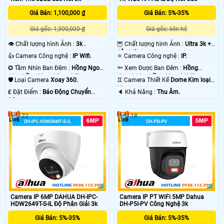
Giá Bán: 1,100,000 ₫
Giá Bán: 5%-35%
Giá gốc: 1,300,000 ₫
Giá gốc: liên hệ
👁 Chất lượng hình Ảnh :
3k .
🦉 Chất lượng hình Ảnh :
Ultra 3k +
Sắc Nét .
👍 Camera Công nghệ :
IP Wifi.
⚛️ Camera Công nghệ :
IP.
✪ Tầm Nhìn Ban Đêm :
Hồng Ngoại
🔦 Xem Được Ban Đêm :
Hồng
10m Hồng Ngoại Smart IR.
Ngoại 10m Hồng Ngoại SMD.
🛡 Loại Camera
Xoay 360.
♊ Camera Thiết Kế
Dome Kim loại +
Nhựa.
️₤ Đặt Điểm :
Báo Động Chuyển
️🔈 Khả Năng :
Thu Âm.
Động.
22
18
Camera IP 6MP DAHUA DH-IPC-
Camera IP PT WiFi 5MP Dahua
HDW2649T-S-IL Độ Phân Giải 3k
DH-P5I-PV Công Nghệ 3k
Giá Bán: 5%-35%
Giá Bán: 5%-35%