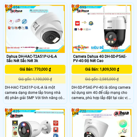
chế độ giám sát ban đêm thông
dây mạng. Với 2 chế độ hồng ngoại
minh và chống ngược sáng DWDR
554
593
và led trợ sáng chip xử lý SMD 4.0 AI
giúp hình ảnh rõ nét dù ở điều kiện
SSA chức năng Hàng rào ảo thông
ánh sáng thấp. cảm biến video SMD
minh ghi hình Full Color 40m ban
4.0 AI SSA và phân tích hình ảnh
đêm
thông minh thẻ nhớ 512GB.
Camera Dahua 4G DH-SD-P5AE-
Dahua DH-HAC-T2A51P-U-IL-A
PV-4G Độ Nét Cao
Sắc Nét Sắc Nét 3k
Giá Bán: 1,809,500 ₫
Giá Bán: 770,000 ₫
Giá gốc: 2,585,000 ₫
Giá gốc: 1,100,000 ₫
DH-SD-P5AE-PV-4G là dòng camera
DH-HAC-T2A51P-U-IL-A là một
sử dụng sim 4G để cấp mạng cho
camera dạng dome lắp trong nhà
camera, phù hợp lắp đặt tại các vị trí
độ phân giải 5MP Với tính năng có
đặc thù không có internet, trang bị
màu ban đêm thu âm thanh to rõ
ống kính 5.0MP, có thể nhìn có màu
camera mang lại hình ảnh sắc nét
825
722
vào ban đêm, trang bị micro và loa
và chất lượng đỉnh cao giúp bạn
giúp đàm thoại 2 chiều, có nhiều
hoàn toàn an tâm về sự an ninh của
tính năng AI được trang bị
gia đình và doanh nghiệp.