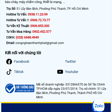
báo cháy, máy chấm công, thiết bị mạng, ...
Trụ Sở:
51 Lũy Bán Bích, Phường Phú Thạnh, TP. Hồ Chí Minh
0938.11.23.99
Hotline Tư Vấn:
0906.72.73.77
Hotline Tư Vấn 1:
0906.855.330
Tư Vấn Kỹ Thuật:
0902.452.577
Tư Vấn Mua Hàng:
(028) 6688.4949
CSKH:
Email:
congngheanthanhphat@gmail.com
Kết nối với chúng tôi
Facebook
Twitter
Tiktok
Youtube
Mã số doanh nghiệp: 0312866570 do Sở Tài Chính
TP.HCM cấp ngày 23/07/2014. Trụ sở chính: 51 Lũy
Bán Bích, Phường Phú Thạnh, Thành Phố Hồ Chí
Minh