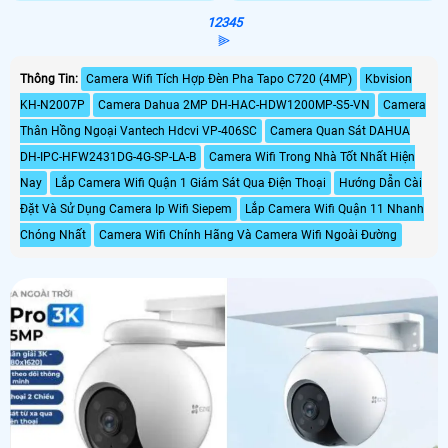
1
2
3
4
5
⫸
Thông Tin:
Camera Wifi Tích Hợp Đèn Pha Tapo C720 (4MP)
Kbvision
KH-N2007P
Camera Dahua 2MP DH-HAC-HDW1200MP-S5-VN
Camera
Thân Hồng Ngoại Vantech Hdcvi VP-406SC
Camera Quan Sát DAHUA
DH-IPC-HFW2431DG-4G-SP-LA-B
Camera Wifi Trong Nhà Tốt Nhất Hiện
Nay
Lắp Camera Wifi Quận 1 Giám Sát Qua Điện Thoại
Hướng Dẫn Cài
Đặt Và Sử Dụng Camera Ip Wifi Siepem
Lắp Camera Wifi Quận 11 Nhanh
Chóng Nhất
Camera Wifi Chính Hãng Và Camera Wifi Ngoài Đường