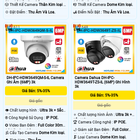
50m Có Màu Ban Ðêm.
Có Màu Ban Ðêm.
🎲 Thiết Kế Camera
Thân Kim loại +
🎼️ Thiết Kế Camera
Dome Kim loại.
Nhựa.
️💠 Đặt Điểm :
Thu Âm Và Loa.
️🛃 Điểm Nỗi Bật :
Thu Âm Và Loa.
611
648
DH-IPC-HDW3649QM-S-IL Camera
Camera Dahua DH-IPC-
Ghi Âm (6MP) 3k
HDW3649T-ZS-IL (6MP) Ghi Hình
3k
Giá Bán: 5%-35%
Giá Bán: 5%-35%
Giá gốc:
Giá gốc:
👁 Chất lượng hình :
Ultra 3k + Sắc
🔅 Chất lượng hình Ảnh :
Ultra 3k +
Nét .
®️ Công Nghệ Sử Dụng :
IP POE.
Sắc Nét .
🏆 Camera Công nghệ :
IP POE.
✪ Video Ban Đêm :
Full Color 30m
🌙 Giám sát Ban Đêm :
Full Color
Có Màu Ban Ðêm.
🕉️ Cấu Tạo Camera
Dome Kim loại.
40m Có Màu Ban Ðêm.
🗜️ Loại Camera
Dome Kim loại.