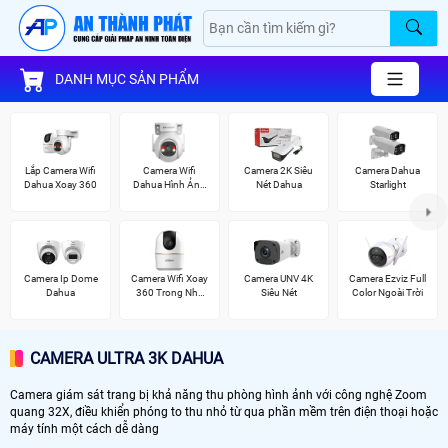
DANH MỤC SẢN PHẨM
Lắp Camera Wifi
Camera Wifi
Camera 2K Siêu
Camera Dahua
Dahua Xoay 360
Dahua Hình Ảnh
Nét Dahua
Starlight
3K
Camera Ip Dome
Camera Wifi Xoay
Camera UNV 4K
Camera Ezviz Full
Dahua
360 Trong Nhà
Siêu Nét
Color Ngoài Trời
Dahua
CAMERA ULTRA 3K DAHUA
Camera giám sát trang bị khả năng thu phòng hình ảnh với công nghệ Zoom
quang 32X, điều khiển phóng to thu nhỏ từ qua phần mềm trên điện thoại hoặc
máy tính một cách dễ dàng