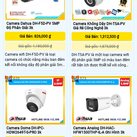
Camera Dahua DH-F5D-PV 5MP
Camera Không Dây DH-T5A-PV
Độ Phân Giải 3k
Giá Rẻ Công Nghệ 3k
Giá Bán: 826,000 ₫
Giá Bán: 1,312,500 ₫
Giá gốc: 1,180,000 ₫
Giá gốc: 1,875,000 ₫
Camera wifi DH-F5D-PV là loại
DH-T5A-PV là một loại camera wifi
camera có chức năng màu ban đêm
độ phân giải 5MP có màu ban đêm
kết nối không dây độ phân giải 5mp
rất tiện ích được thiết kế với công
và tích hợp công nghệ có màu ban
nghệ ánh sáng kép thông minh.
đêm 30m với độ nhạy sáng cao.
Dòng camera DH-T5A-PV kết nối
620
573
Những thông số ấn tượng trên
wifi đáng tin cậy với hiệu suất cao
camera này giúp camera ghi lại
vàchất lượng, hỗ trợ quan sát và
hình ảnh rõ nét chi tiết ngay cả
giám sát từ xa một cách dễ dàng và
trong điều kiện ánh sáng yếu.
hiệu quả.
Camera Dome DH-IPC-
Camera Analog DH-HAC-
HDW2649T-S-PRO 3k
HFW1500THP-IL-A Ghi Hình 3k