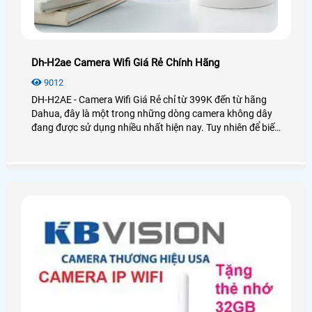
Dh-H2ae Camera Wifi Giá Rẻ Chính Hãng
9012
DH-H2AE - Camera Wifi Giá Rẻ chỉ từ 399K đến từ hãng
Dahua, đây là một trong những dòng camera không dây
đang được sử dụng nhiều nhất hiện nay. Tuy nhiên để biết
được chất lượng của camera này như thế nào thì điều đầu
tiên chúng ta cần đó là xem qua các bài đánh giá sản
phẩm đúng không nào? Sau đây là bài viết review chiếc
camera wifi Dahua DH,H2AE đang làm mưa làm gió trên
thị trường được An Thành Phát trải nghiệm và chia sẻ lại
cho các bạn!