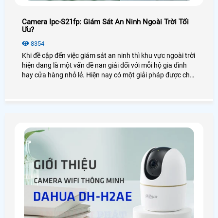
Camera Ipc-S21fp: Giám Sát An Ninh Ngoài Trời Tối
Ưu?
8354
Khi đề cập đến việc giám sát an ninh thì khu vực ngoài trời
hiện đang là một vấn đề nan giải đối với mỗi hộ gia đình
hay cửa hàng nhỏ lẻ. Hiện nay có một giải pháp được cho
là giám sát an ninh ngoài trời tối ưu đó là lắp camera
IPC,S21FP, một sản phẩm đến từ thương hiệu Imou. Vậy
thực hư chất lượng của camera này như thế nào? Có
những tính năng nào nổi bật? Hãy cùng mình đi tìm hiểu
nhé!