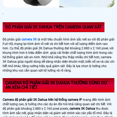
'
ĐỘ PHÂN GIẢI 3K DAHUA TRÊN CAMERA QUAN SÁT
Độ phân giải
camera 3K
là một tiêu chuẩn hình ảnh sắc nét so với độ phân giải
Full HD, mang lại hình ảnh rõ nét và chi tiết hơn với số lượng điểm ảnh cao
hơn. Cụ thể, độ phân giải 3K Dahua thường đạt khoảng 2.880 x 2.160 pixel, với
khung hình hơn 6 triệu điểm ảnh giúp cải thiện chất lượng hình ảnh trong các
hệ thống giám sát an ninh. Nhờ khả năng thu thập nhiều chi tiết hơn, camera
3K Dahua giúp người dùng dễ dàng nhận diện khuôn mặt, biển số xe và các chi
tiết nhỏ khác, tăng cường hiệu quả giám sát. Đây là lựa chọn lý tưởng cho
những khu vực cần quan sát kỹ lưỡng và rõ ràng.
CAMERA ĐỘ PHÂN GIẢI 3K DAHUA THƯỜNG DÙNG DỰ
ÁN XEM CHI TIẾT
Camera độ phân giải 3K Dahua trên hệ thống camera IP
mang đến hình ảnh
chất lượng cao, lý tưởng cho các dự án đòi hỏi khả năng quan sát chi tiết. Với
độ phân giải khoảng 2.880 x 2.160 pixel pixels,
camera 3K Dahua
thu được
hình ảnh sắc nét, giúp nhận diện và giám sát chính xác các yếu tố nhỏ. Đây là