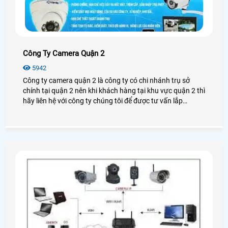
Công Ty Camera Quận 2
5942
Công ty camera quận 2 là công ty có chi nhánh trụ sở
chính tại quận 2 nên khi khách hàng tại khu vực quận 2 thì
hãy liên hệ với công ty chúng tôi để được tư vấn lắp
camera tại quận 2 miển phí tận nơi nhanh chống hiệu quả
, AN THÀNH PHÁT có chi nhánh trụ sở tại quận 2 nên
khách hàng cứ yên tâm khi lựa chọn lắp đặt tại công ty
chúng tôi , cam kết không phát sinh chi phí nào .