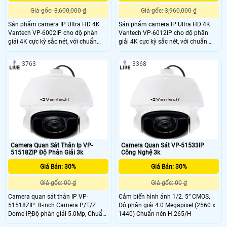
Giá gốc: 3,600,000 ₫
Giá gốc: 3,960,000 ₫
Sản phẩm camera IP Ultra HD 4K
Sản phẩm camera IP Ultra HD 4K
Vantech VP-6002IP cho độ phân
Vantech VP-6012IP cho độ phân
giải 4K cực kỳ sắc nét, với chuẩn
giải 4K cực kỳ sắc nét, với chuẩn
nén H.265 sẽ giúp tiết kiệm 75%
nén H.265 sẽ giúp tiết kiệm 75%
băng thông, hỗ trợ Onvif kết nối
băng thông, hỗ trợ Onvif kết nối
3763
3368
được với tất cả các sản phẩm khác.
được với tất cả các sản phẩm khác.
Camera Quan Sát Thân Ip VP-
Camera Quan Sát VP-51533IP
51518ZIP Độ Phân Giải 3k
Công Nghệ 3k
Giá Bán: 30%
Giá Bán: 30%
Giá gốc: 00 ₫
Giá gốc: 00 ₫
Camera quan sát thân IP VP-
Cảm biến hình ảnh 1/2. 5” CMOS,
51518ZIP: 8-inch Camera P/T/Z
Độ phân giải 4.0 Megapixel (2560 x
Dome IP,Độ phân giải 5.0Mp, Chuẩn
1440) Chuẩn nén H.265/H
nén H.265+/H.265 Ống kính 5