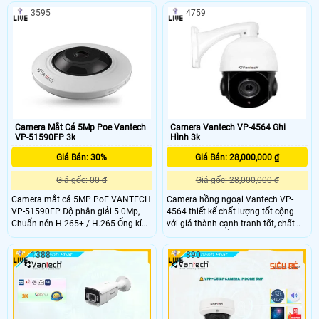
3595
4759
Camera Mắt Cá 5Mp Poe Vantech
Camera Vantech VP-4564 Ghi
VP-51590FP 3k
Hình 3k
Giá Bán: 30%
Giá Bán: 28,000,000 ₫
Giá gốc: 00 ₫
Giá gốc: 28,000,000 ₫
Camera mắt cá 5MP PoE VANTECH
Camera hồng ngoại Vantech VP-
VP-51590FP Độ phân giải 5.0Mp,
4564 thiết kế chất lượng tốt cộng
Chuẩn nén H.265+ / H.265 Ống kính
với giá thành cạnh tranh tốt, chất
1
lượng sử dụng ổn định nên phù hợp
lắp đặt khu vực ngoài trời rộng lớn
1388
890
cho công trình xây dựng, xí nghiệp,
kho bãi, bệnh viện, siêu thị, trung
tâm thương mại, v. v. v.