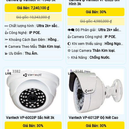
Hình 3k
Giá Bán: 7,240,100 ₫
Giá Bán: 30%
Giá gốc: 10,343,000 ₫
Giá gốc: 4,980,000 ₫
️👀 Chất lượng hình :
Ultra 2k+ sắc
👁️‍🗨 Độ Phân giải :
Ultra 2k+ sắc
nét .
👍 Công Nghệ :
IP POE.
nét .
👍 Camera Công nghệ :
IP POE.
🔦 Khoảng Cách Ban Đêm :
Hồng
🌔 Khi xem thiếu sáng :
Hồng Ngoại
Ngoại 60m Led Array.
❄ Camera Theo Mẫu
Thân Kim loại.
70m Led Array.
💢 Loại Camera
Thân Kim loại.
️💫 Ưu Điểm :
Thu Âm.
️✨ Khả Năng :
Chống Nước.
3382
3146
Vantech VP-6002IP Sắc Nét 3k
Vantech VP-6012IP Độ Nét Cao
Giá Bán: 30%
Giá Bán: 30%