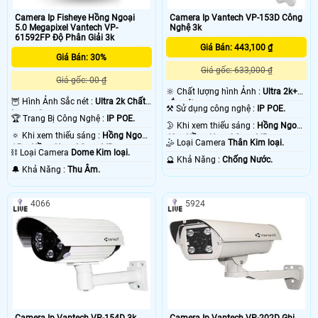
Camera Ip Fisheye Hồng Ngoại
Camera Ip Vantech VP-153D Công
5.0 Megapixel Vantech VP-
Nghệ 3k
61592FP Độ Phân Giải 3k
Giá Bán: 443,100 ₫
Giá Bán: 30%
Giá gốc: 633,000 ₫
Giá gốc: 00 ₫
🔆 Chất lượng hình Ảnh :
Ultra 2k+
🦉 Hình Ảnh Sắc nét :
Ultra 2k Chất
sắc nét .
⚒ Sử dụng công nghệ :
IP POE.
Lượng Cao .
🏆 Trang Bị Công Nghệ :
IP POE.
🌛 Khi xem thiếu sáng :
Hồng Ngoại
🔅 Khi xem thiếu sáng :
Hồng Ngoại
40m Hồng Ngoại Smart IR.
🤹 Loại Camera
Thân Kim loại.
15m Hồng Ngoại Smart IR.
⛓ Loại Camera
Dome Kim loại.
️🔮 Khả Năng :
Chống Nước.
️🔔 Khả Năng :
Thu Âm.
4066
5924
Camera Ip Vantech VP-154D 3k
Camera Ip Vantech VP-202D Ghi