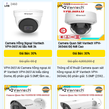
nâng cao cuộc sống là việc ưu tiên.
trợ tính năng zoom 33x PTZ
2460
3228
VANTECH luôn mong muốn mang
đến Quý khách những Camera, dịch
vụ tiện lợi nhất, thông minh với giá
thành hợp lý.
Camera Hồng Ngoại Vantech
Camera Quan Sát Vantech VPH-
VPH-3651AI Sắc Nét 3k
3654AI Độ Nét Cao
Giá Bán: 30%
Giá Bán: 30%
Giá gốc: 00 ₫
Giá gốc: 6,800,000 ₫
VPH-3651AI Camera hồng ngoại AI
Thông số kĩ thuật Camera quan sát
IP Vantech VPH-3651AI kiểu dáng
hồng ngoại AI IP Vantech VPH-
Dome, độ phân giải 5.0MP, tầm xa
3654AI, Độ phân giải: 5.0MP (2592
hồng ngoại 30m cho khả năng
x 1944) Chuẩn nén H.265, Ống kính
quan sát bao quát, truyền tải dữ liệu
tiêu cự cố định 2.8 ~ 12mm,
2935
4026
với độ nét cao, chuẩn nén hình ảnh
H.265, tiêu chuẩn IP66 giúp camera
chống nước, nên lắp đặt được trong
nhà và ngoài trời. Camera hồng
ngoại AI IP Vantech VPH-3651AI