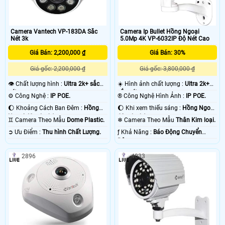
Camera Vantech VP-183DA Sắc
Camera Ip Bullet Hồng Ngoại
Nét 3k
5.0Mp 4K VP-6032IP Độ Nét Cao
Giá Bán: 2,200,000 ₫
Giá Bán: 30%
Giá gốc: 2,200,000 ₫
Giá gốc: 3,800,000 ₫
👁 Chất lượng hình :
Ultra 2k+ sắc
☀️ Hình ảnh chất lượng :
Ultra 2k+
nét .
sắc nét .
⚙ Công Nghệ :
IP POE.
®️ Công Nghệ Hình Ảnh :
IP POE.
🌔 Khoảng Cách Ban Đêm :
Hồng
🌔 Khi xem thiếu sáng :
Hồng Ngoại
Ngoại 40m Led Array.
60m Led Array.
♊ Camera Theo Mẫu
Dome Plastic.
❄ Camera Theo Mẫu
Thân Kim loại.
️➲ Ưu Điểm :
Thu hình Chất Lượng.
️ƒ Khả Năng :
Báo Động Chuyển
Động.
2896
4033