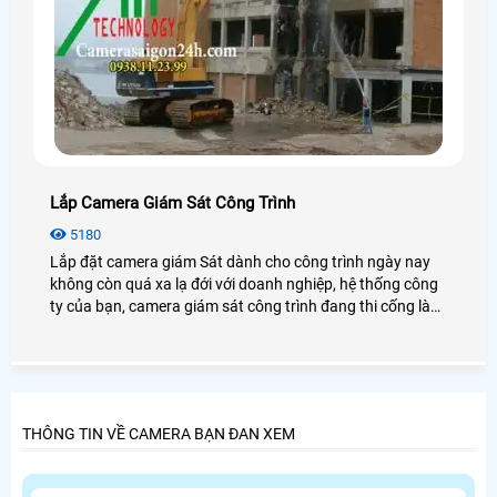
Lắp Camera Giám Sát Công Trình
5180
Lắp đặt camera giám Sát dành cho công trình ngày nay
không còn quá xa lạ đới với doanh nghiệp, hệ thống công
ty của bạn, camera giám sát công trình đang thi cống là
giải pháp an toàn nhất cho gia đình bạn, chính vì vây mà
lựa chọn đơn vị AN THÀNH PHÁT là đơn vị cung cấp giải
pháp lắp đặt camera giám sát dành cho công trình của
bạn.
THÔNG TIN VỀ CAMERA BẠN ĐAN XEM