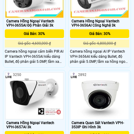
Camera Hồng Ngoại Vantech
Camera Hồng Ngoại Vantech
VPH-3655AI Độ Phân Giải 3k
VPH-3656AI Công Nghệ 3k
Giá Bán: 30%
Giá Bán: 30%
Giá gốc: 4,600,000 ₫
Giá gốc: 6,800,000 ₫
Camera hồng ngoại cảm biến PIR AI
Camera hồng ngoại AI IP Vantech
IP Vantech VPH-3655AI kiểu dáng
VPH-3656AI kiểu dáng Bullet, độ
Bullet, độ phân giải 5.0MP, tầm xa
phân giải 5.0MP, tầm xa hồng ngoại
hồng ngoại 30m cho khả năng
40m cho khả năng quan sát bao
quan sát bao quát, truyền tải dữ liệu
quát, truyền tải dữ liệu với độ nét
3250
2892
với độ nét cao, chuẩn nén hình ảnh
cao, chuẩn nén hình ảnh H.265, tiêu
H.265, tiêu chuẩn IP66 giúp camera
chuẩn IP66 giúp camera chống
chống nước, nên lắp đặt được trong
nước, nên lắp đặt được trong nhà và
nhà và ngoài trời.
ngoài trời. lắp đặt camera quan sát
công ty cảm biên hồng ngoai AI IP
Vantech
Camera Hồng Ngoại Vantech
Camera Quan Sát Vantech VPH-
VPH-3657AI 3k
353IP Ghi Hình 3k