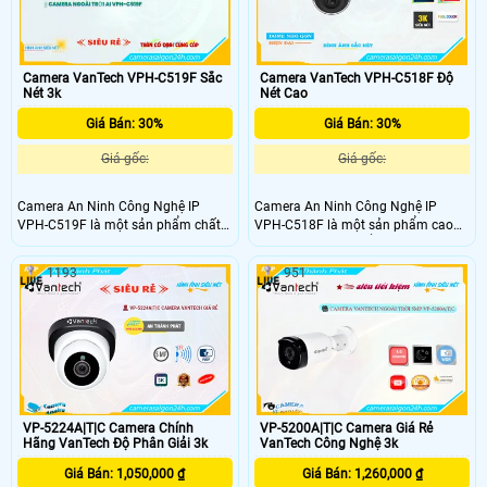
Camera VanTech VPH-C519F Sắc
Camera VanTech VPH-C518F Độ
Nét 3k
Nét Cao
Giá Bán: 30%
Giá Bán: 30%
Giá gốc:
Giá gốc:
Camera An Ninh Công Nghệ IP
Camera An Ninh Công Nghệ IP
VPH-C519F là một sản phẩm chất
VPH-C518F là một sản phẩm cao
lượng cao, được thiết kế dựa trên
cấp được thiết kế để
Tin hơn
an ninh
công nghệ tiên tiến nhất hiện nay.
cho nhà ở, văn phòng và các không
1193
951
Với độ phân giải Full HD, nó mang
gian công cộng. Với độ phân giải
đến hình ảnh sắc nét và chi tiết, cho
cao 2MP, camera này cung cấp hình
phép bạn giám sát an toàn tại cơ sở
ảnh sắc nét, chi tiết và chất lượng
của bạn
cao. VPH-C518F là lựa chọn lý
tưởng để cải thiện an ninh cho mọi
môi trường
VP-5224A|T|C Camera Chính
VP-5200A|T|C Camera Giá Rẻ
Hãng VanTech Độ Phân Giải 3k
VanTech Công Nghệ 3k
Giá Bán: 1,050,000 ₫
Giá Bán: 1,260,000 ₫