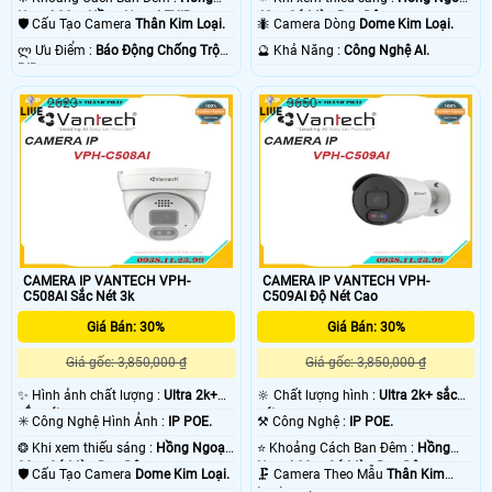
Ngoại 30m Hồng Ngoại EXIR.
40m Có Màu Ban Đêm.
🛡 Cấu Tạo Camera
Thân Kim Loại.
🐜 Camera Dòng
Dome Kim Loại.
️ლ Ưu Điểm :
Báo Động Chống Trộm
️🔮 Khả Năng :
Công Nghệ AI.
PIR.
2623
3650
CAMERA IP VANTECH VPH-
CAMERA IP VANTECH VPH-
C508AI Sắc Nét 3k
C509AI Độ Nét Cao
Giá Bán: 30%
Giá Bán: 30%
Giá gốc: 3,850,000 ₫
Giá gốc: 3,850,000 ₫
✨ Hình ảnh chất lượng :
Ultra 2k+
🔆 Chất lượng hình :
Ultra 2k+ sắc
sắc nét .
nét .
✳️ Công Nghệ Hình Ảnh :
IP POE.
⚒ Công Nghệ :
IP POE.
❂ Khi xem thiếu sáng :
Hồng Ngoại
⭐ Khoảng Cách Ban Đêm :
Hồng
30m Có Màu Ban Đêm.
Ngoại 30m Có Màu Ban Đêm.
🛡 Cấu Tạo Camera
Dome Kim Loại.
🗜️ Camera Theo Mẫu
Thân Kim