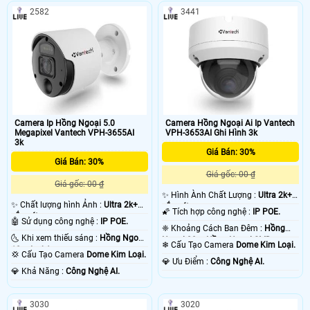
2582
3441
Camera Ip Hồng Ngoại 5.0
Camera Hồng Ngoại Ai Ip Vantech
Megapixel Vantech VPH-3655AI
VPH-3653AI Ghi Hình 3k
3k
Giá Bán: 30%
Giá Bán: 30%
Giá gốc: 00 ₫
Giá gốc: 00 ₫
✨ Hình Ành Chất Lượng :
Ultra 2k+
✨ Chất lượng hình Ảnh :
Ultra 2k+
sắc nét .
🌠 Tích hợp công nghệ :
IP POE.
sắc nét .
🤖️ Sử dụng công nghệ :
IP POE.
❈ Khoảng Cách Ban Đêm :
Hồng
🌜 Khi xem thiếu sáng :
Hồng Ngoại
Ngoại 20m Hồng Ngoại SMD.
❄ Cấu Tạo Camera
Dome Kim Loại.
10m Led Array.
💢 Cấu Tạo Camera
Dome Kim Loại.
️💎 Ưu Điểm :
Công Nghệ AI.
️💎 Khả Năng :
Công Nghệ AI.
3030
3020