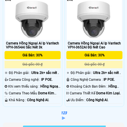
Camera Hồng Ngoại Ai Ip Vantech
Camera Hồng Ngoại Ai Ip Vantech
VPH-3654AI Sắc Nét 3k
VPH-3652AI Độ Nét Cao
Giá Bán: 30%
Giá Bán: 30%
Giá gốc: 00 ₫
Giá gốc: 00 ₫
🔆 Độ Phân giải :
Ultra 2k+ sắc nét .
🔅 Độ Phân giải :
Ultra 2k+ sắc nét .
👍 Camera Công nghệ :
IP POE.
🤖️ Công Nghệ Camera :
IP POE.
✪ Khi xem thiếu sáng :
Hồng Ngoại
❂ Khoảng Cách Ban Đêm :
Hồng
10m Led Array.
Ngoại 10m Led Array.
🔩 Camera Theo Mẫu
Dome Kim
⛓ Camera Thiết Kế
Dome Kim Loại.
Loại.
️🔮 Khả Năng :
Công Nghệ AI.
️🛃 Ưu Điểm :
Công Nghệ AI.
1
2
3
⫸