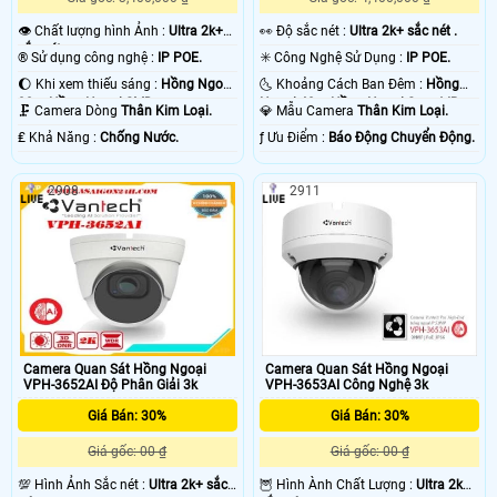
👁 Chất lượng hình Ảnh :
Ultra 2k+
️👀 Độ sắc nét :
Ultra 2k+ sắc nét .
sắc nét .
®️ Sử dụng công nghệ :
IP POE.
✳️ Công Nghệ Sử Dụng :
IP POE.
🌔 Khi xem thiếu sáng :
Hồng Ngoại
🌜 Khoảng Cách Ban Đêm :
Hồng
30m Hồng Ngoại SMD.
Ngoại 40m Hồng Ngoại Smart IR.
🗜️ Camera Dòng
Thân Kim Loại.
💎 Mẫu Camera
Thân Kim Loại.
️₤ Khả Năng :
Chống Nước.
️ƒ Ưu Điểm :
Báo Động Chuyển Động.
2908
2911
Camera Quan Sát Hồng Ngoại
Camera Quan Sát Hồng Ngoại
VPH-3652AI Độ Phân Giải 3k
VPH-3653AI Công Nghệ 3k
Giá Bán: 30%
Giá Bán: 30%
Giá gốc: 00 ₫
Giá gốc: 00 ₫
💯 Hình Ảnh Sắc nét :
Ultra 2k+ sắc
🦉 Hình Ành Chất Lượng :
Ultra 2k+