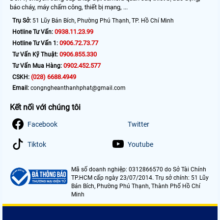
báo cháy, máy chấm công, thiết bị mạng, ...
Trụ Sở:
51 Lũy Bán Bích, Phường Phú Thạnh, TP. Hồ Chí Minh
0938.11.23.99
Hotline Tư Vấn:
0906.72.73.77
Hotline Tư Vấn 1:
0906.855.330
Tư Vấn Kỹ Thuật:
0902.452.577
Tư Vấn Mua Hàng:
(028) 6688.4949
CSKH:
Email:
congngheanthanhphat@gmail.com
Kết nối với chúng tôi
Facebook
Twitter
Tiktok
Youtube
Mã số doanh nghiệp: 0312866570 do Sở Tài Chính
TP.HCM cấp ngày 23/07/2014. Trụ sở chính: 51 Lũy
Bán Bích, Phường Phú Thạnh, Thành Phố Hồ Chí
Minh