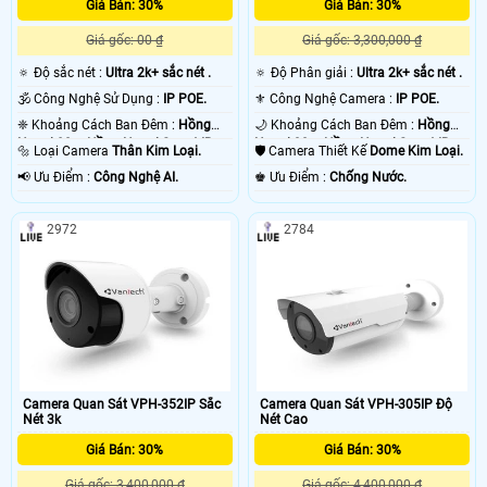
Giá Bán: 30%
Giá Bán: 30%
Giá gốc: 00 ₫
Giá gốc: 3,300,000 ₫
🔅 Độ sắc nét :
Ultra 2k+ sắc nét .
🔅 Độ Phân giải :
Ultra 2k+ sắc nét .
🕉️ Công Nghệ Sử Dụng :
IP POE.
⚜️ Công Nghệ Camera :
IP POE.
❈ Khoảng Cách Ban Đêm :
Hồng
🌙 Khoảng Cách Ban Đêm :
Hồng
Ngoại 80m Hồng Ngoại Smart IR.
Ngoại 30m Hồng Ngoại Smart IR.
🔩 Loại Camera
Thân Kim Loại.
🛡 Camera Thiết Kế
Dome Kim Loại.
️📢 Ưu Điểm :
Công Nghệ AI.
️♚ Ưu Điểm :
Chống Nước.
2972
2784
Camera Quan Sát VPH-352IP Sắc
Camera Quan Sát VPH-305IP Độ
Nét 3k
Nét Cao
Giá Bán: 30%
Giá Bán: 30%
Giá gốc: 3,400,000 ₫
Giá gốc: 4,400,000 ₫