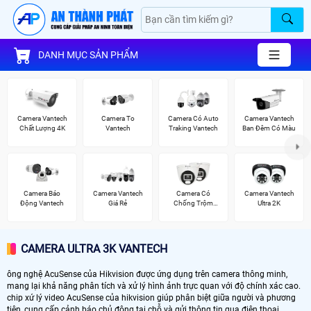
DANH MỤC SẢN PHẨM
Camera Vantech
Camera To
Camera Có Auto
Camera Vantech
Chất Lượng 4K
Vantech
Traking Vantech
Ban Đêm Có Màu
Camera Báo
Camera Vantech
Camera Có
Camera Vantech
Động Vantech
Giá Rẻ
Chống Trộm
Ultra 2K
Vantech
CAMERA ULTRA 3K VANTECH
ông nghệ AcuSense của Hikvision được ứng dụng trên camera thông minh,
mang lại khả năng phân tích và xử lý hình ảnh trực quan với độ chính xác cao.
chip xứ lý video AcuSense của hikvision giúp phân biệt giữa người và phương
tiện, cung cấp cảnh báo chủ động tại chỗ và gửi thông tin qua điện thoại.