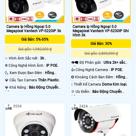
Camera Ip Hồng Ngoại 5.0
Camera Ip Hồng Ngoại 5.0
Megapixel Vantech VP-5220IP 3k
Megapixel Vantech VP-5230IP Ghi
Hình 3k
Giá Bán: 5%-35%
Giá Bán: 30%
Giá gốc: 1,980,000 ₫
Giá gốc: 2,800,000 ₫
✨ Hình Ảnh Sắc nét :
3k .
👁️‍🗨 Độ Phân giải :
Ultra 2k+ sắc
®️ Công Nghệ Hình Ảnh :
IP POE.
nét .
👍 Công Nghệ Camera :
IP POE.
🌜 Xem Được Ban Đêm :
Hồng
✪ Khoảng Cách Ban Đêm :
Hồng
Ngoại 40m Starlight.
💎 Cấu Tạo Camera
Thân Plastic.
Ngoại 60m Starlight.
↕️ Thiết Kế Camera
Dome Kim loại.
️💎 Khả Năng :
Báo Động Chuyển
️💠 Ưu Điểm :
Báo Động Chuyển
Động.
Động.
3554
2424