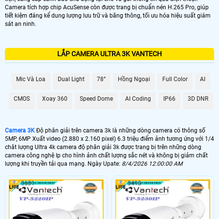
Camera tích hợp chip AcuSense còn được trang bị chuẩn nén H.265 Pro, giúp
tiết kiệm đáng kể dung lượng lưu trữ và băng thông, tối ưu hóa hiệu suất giám
sát an ninh.
LẮP CAMERA ULTRA 3K VANTECH
Mic Và Loa
Dual Light
78°
Hồng Ngoại
Full Color
AI
CMOS
Xoay 360
Speed Dome
AI Coding
IP66
3D DNR
Camera 3K
Độ phân giải trên camera 3k là những dòng camera có thông số
5MP, 6MP Xuất video (2.880 x 2.160 pixel) 6.3 triệu điểm ảnh tương ứng với 1/4
chât lượng Ultra 4k camera độ phân giải 3k được trang bị trên những dòng
camera công nghệ Ip cho hình ảnh chất lượng sắc nét và không bị giảm chất
lượng khi truyền tải qua mạng. Ngày Upate:
8/4/2026 12:00:00 AM
3631
3413