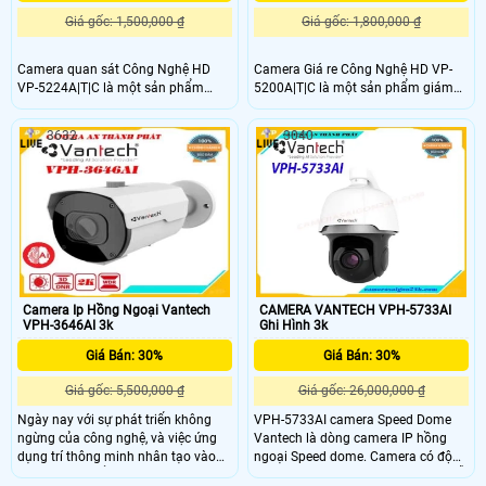
Giá gốc: 1,500,000 ₫
Giá gốc: 1,800,000 ₫
Camera quan sát Công Nghệ HD
Camera Giá re Công Nghệ HD VP-
VP-5224A|T|C là một sản phẩm
5200A|T|C là một sản phẩm giám
chất lượng cao tích hợp các chức
sát chất lượng cao với độ nét lên
năng cao cấp. Với công nghệ AI,
đến 5.0 MP. Sản phẩm này còn có
3632
3040
camera này có khả năng cân bằng
khả năng giám sát ban đêm với
ánh sáng BLC, giúp cho việc lắp
công nghệ hồng ngoại lên đến 40m,
trong nhà trở nên tốt hơn. camera
mang lại hình ảnh mịn đẹp hơn
còn có khả năng lưu trữ lâu hơn với
công nghệ H
Camera Ip Hồng Ngoại Vantech
CAMERA VANTECH VPH-5733AI
VPH-3646AI 3k
Ghi Hình 3k
Giá Bán: 30%
Giá Bán: 30%
Giá gốc: 5,500,000 ₫
Giá gốc: 26,000,000 ₫
Ngày nay với sự phát triển không
VPH-5733AI camera Speed Dome
ngừng của công nghệ, và việc ứng
Vantech là dòng camera IP hồng
dụng trí thông minh nhân tạo vào
ngoại Speed dome. Camera có độ
các Camera để phục vụ con người,
phân giải 5.0 Megapixel. Camera hỗ