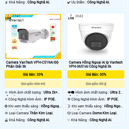
Loại.
️📡 Khả Năng :
Công Nghệ AI.
️✔️ Ưu Điểm :
Công Nghệ AI.
1747
3043
Camera VanTech VPH-C519AI Độ
Camera Hồng Ngoại Ai Ip Vantech
Phân Giải 3k
VPH-3651AI Công Nghệ 3k
Giá Bán: 30%
Giá Bán: 30%
Giá gốc: liên Hệ
Giá gốc: 00 ₫
🔆 Hình ảnh chất lượng :
Ultra 2k+
👁️‍🗨 Hình ảnh chất lượng :
Ultra 2k+
sắc nét .
sắc nét .
✳️ Công Nghệ Hình Ảnh :
IP POE.
⚒ Công Nghệ Hình Ảnh :
IP POE.
✪ Khi xem thiếu sáng :
Hồng Ngoại
🌛 Khi xem thiếu sáng :
Hồng Ngoại
60m Có Màu Ban Đêm.
30m Hồng Ngoại SMD.
💢 Loại Camera
Thân Kim Loại.
🎲 Loại Camera
Dome Kim Loại.
️🔮 Khả Năng :
Công Nghệ AI.
️✨ Khả Năng :
Công Nghệ AI.