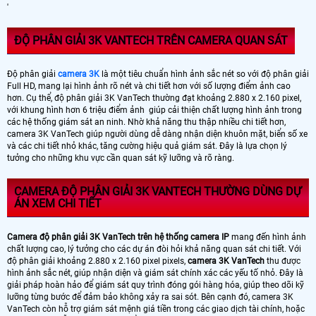
'
ĐỘ PHÂN GIẢI 3K VANTECH TRÊN CAMERA QUAN SÁT
Độ phân giải
camera 3K
là một tiêu chuẩn hình ảnh sắc nét so với độ phân giải
Full HD, mang lại hình ảnh rõ nét và chi tiết hơn với số lượng điểm ảnh cao
hơn. Cụ thể, độ phân giải 3K VanTech thường đạt khoảng 2.880 x 2.160 pixel,
với khung hình hơn 6 triệu điểm ảnh giúp cải thiện chất lượng hình ảnh trong
các hệ thống giám sát an ninh. Nhờ khả năng thu thập nhiều chi tiết hơn,
camera 3K VanTech giúp người dùng dễ dàng nhận diện khuôn mặt, biển số xe
và các chi tiết nhỏ khác, tăng cường hiệu quả giám sát. Đây là lựa chọn lý
tưởng cho những khu vực cần quan sát kỹ lưỡng và rõ ràng.
CAMERA ĐỘ PHÂN GIẢI 3K VANTECH THƯỜNG DÙNG DỰ
ÁN XEM CHI TIẾT
Camera độ phân giải 3K VanTech trên hệ thống camera IP
mang đến hình ảnh
chất lượng cao, lý tưởng cho các dự án đòi hỏi khả năng quan sát chi tiết. Với
độ phân giải khoảng 2.880 x 2.160 pixel pixels,
camera 3K VanTech
thu được
hình ảnh sắc nét, giúp nhận diện và giám sát chính xác các yếu tố nhỏ. Đây là
giải pháp hoàn hảo để giám sát quy trình đóng gói hàng hóa, giúp theo dõi kỹ
lưỡng từng bước để đảm bảo không xảy ra sai sót. Bên cạnh đó, camera 3K
VanTech còn hỗ trợ giám sát mệnh giá tiền trong các giao dịch tài chính, hoặc