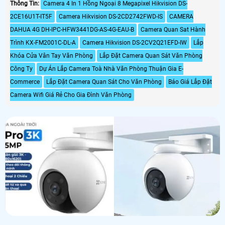
Thông Tin:
Camera 4 In 1 Hồng Ngoại 8 Megapixel Hikvision DS-
2CE16U1T-IT5F
Camera Hikvision DS-2CD2742FWD-IS
CAMERA
DAHUA 4G DH-IPC-HFW3441DG-AS-4G-EAU-B
Camera Quan Sat Hành
Trình KX-FM2001C-DL-A
Camera Hikvision DS-2CV2Q21EFD-IW
Lắp
Khóa Cửa Vân Tay Văn Phòng
Lắp Đặt Camera Quan Sát Văn Phòng
Công Ty
Dự Án Lắp Camera Toà Nhà Văn Phòng Thuận Gia E-
Commerce
Lắp Đặt Camera Quan Sát Cho Văn Phòng
Báo Giá Lắp Đặt
Camera Wifi Giá Rẻ Cho Gia Đình Văn Phòng