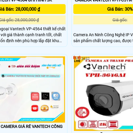
CAMERA VANTECH VP-4564 GHI HÌNH 3K
iá Bán: 28,000,000 ₫
Giá Bán: 30%
Giá gốc: 28,000,000 ₫
Giá gốc:
goại Vantech VP-4564 thiết kế chất
với giá thành cạnh tranh tốt, chất
Camera An Ninh Công Nghệ IP 
ổn định nên phù hợp lắp đặt khu
sản phẩm chất lượng cao, được t
rộng lớn cho công trình xây dựng, xí
công nghệ tiên tiến nhất hiện nay. Với độ phân g
, bệnh viện, siêu thị, trung tâm
Full HD, nó mang đến hình ảnh sắc
. v.
cho phép bạn giám sát an toàn t
3632
CAMERA GIÁ RẺ VANTECH CÔNG