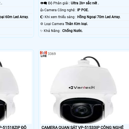
 .
👁️‍🗨 Độ Phân giải :
Ultra 2k+ sắc nét .
👍 Camera Công nghệ :
IP POE.
ại 60m Led Array.
🌔 Khi xem thiếu sáng :
Hồng Ngoại 70m Led Array.
💢 Loại Camera
Thân Kim loại.
️✨ Khả Năng :
Chống Nước.
3369
P-51518ZIP ĐỘ
CAMERA QUAN SÁT VP-51533IP CÔNG NGHỆ