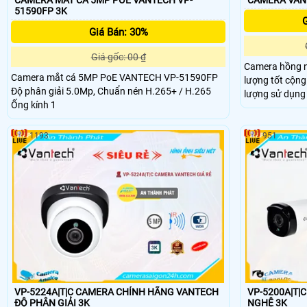
CAMERA MẮT CÁ 5MP POE VANTECH VP-
51590FP 3K
G
Giá Bán: 30%
Giá gốc: 00 ₫
Camera hồng n
Camera mắt cá 5MP PoE VANTECH VP-51590FP
lượng tốt cộng 
Độ phân giải 5.0Mp, Chuẩn nén H.265+ / H.265
lượng sử dụng 
Ống kính 1
vực ngoài trời 
nghiệp, kho bãi
thương mại, v. v
1193
951
VP-5224A|T|C CAMERA CHÍNH HÃNG VANTECH
VP-5200A|T|C 
ĐỘ PHÂN GIẢI 3K
NGHỆ 3K