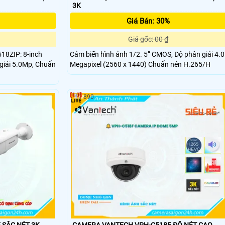
3K
Giá Bán: 30%
Giá gốc: 00 ₫
18ZIP: 8-inch
Cảm biến hình ảnh 1/2. 5” CMOS, Độ phân giải 4.0
giải 5.0Mp, Chuẩn
Megapixel (2560 x 1440) Chuẩn nén H.265/H
890