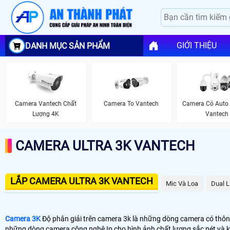
GIỚI THIỆU
DANH MỤC SẢN PHẨM
Camera Vantech Chất
Camera To Vantech
Camera Có Auto 
Lượng 4K
Vantech
CAMERA ULTRA 3K VANTECH
LẮP CAMERA ULTRA 3K VANTECH
Mic Và Loa
Dual L
Camera 3K
Độ phân giải trên camera 3k là những dòng camera có thông 
những dòng camera công nghệ Ip cho hình ảnh chất lượng sắc nét và k