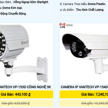
✪ Khoảng Cách Ban Đêm :
Hồng Ngoại 60m Starlight.
♊ Camera Theo Mẫu
Dome Plastic.
ra
Dome Kim loại.
️➲ Ưu Điểm :
Thu hình Chất Lượng.
 Động Chuyển Động.
4066
CAMERA IP VANTECH VP-153D CÔNG NGHỆ 3K
CAMERA IP VANTECH VP-154D
Giá Bán: 443,100 ₫
Giá Bán: 7,240,1
Giá gốc: 633,000 ₫
Giá gốc: 10,343,0