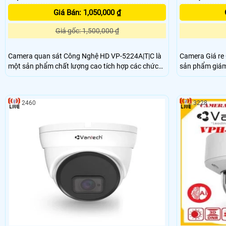
Giá Bán: 1,050,000 ₫
Giá gốc: 1,500,000 ₫
Camera quan sát Công Nghệ HD VP-5224A|T|C là
Camera Giá re
một sản phẩm chất lượng cao tích hợp các chức
sản phẩm giám 
năng cao cấp. Với công nghệ AI, camera này có
đến 5.0 MP. Sản phẩm này còn có khả năng giám
khả năng cân bằng ánh sáng BLC, giúp cho việc
sát ban đêm vớ
lắp trong nhà trở nên tốt hơn. camera còn có khả
40m, mang lại 
2460
3228
năng lưu trữ lâu hơn với công nghệ H