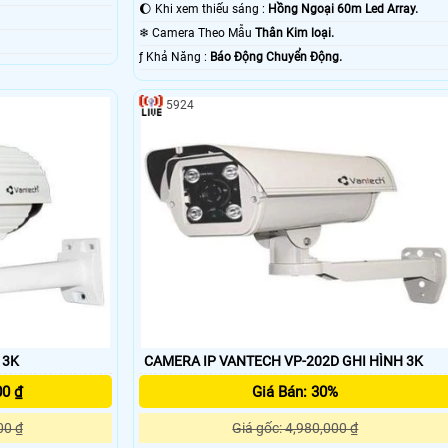
🌔 Khi xem thiếu sáng :
Hồng Ngoại 60m Led Array.
❄ Camera Theo Mẫu
Thân Kim loại.
️ƒ Khả Năng :
Báo Động Chuyển Động.
5924
 3K
CAMERA IP VANTECH VP-202D GHI HÌNH 3K
00 ₫
Giá Bán: 30%
00 ₫
Giá gốc: 4,980,000 ₫