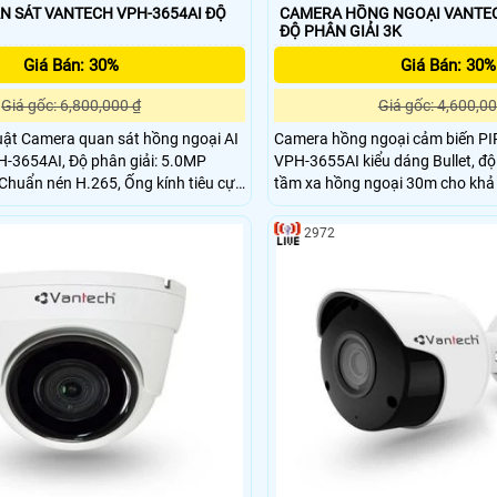
 SÁT VANTECH VPH-3654AI ĐỘ
CAMERA HỒNG NGOẠI VANTEC
ĐỘ PHÂN GIẢI 3K
Giá Bán: 30%
Giá Bán: 30%
Giá gốc: 6,800,000 ₫
Giá gốc: 4,600,00
amera quan sát hồng ngoại AI
Camera hồng ngoại cảm biến PIR
H-3654AI, Độ phân giải: 5.0MP
VPH-3655AI kiểu dáng Bullet, độ
Chuẩn nén H.265, Ống kính tiêu cự
tầm xa hồng ngoại 30m cho khả
 12mm,
bao quát, truyền tải dữ liệu với 
nén hình ảnh H.265, tiêu chuẩn 
2972
chống nước, nên lắp đặt được tr
trời.