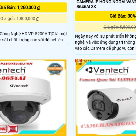
CAMERA IP HỒNG NGOẠI VAN
3646AI 3K
Giá Bán: 1,260,000 ₫
Giá Bán: 30%
Giá gốc: 1,800,000 ₫
Giá gốc: 5,500,00
 Công Nghệ HD VP-5200A|T|C là một
Ngày nay với sự phát triển khô
sát chất lượng cao với độ nét lên
nghệ, và việc ứng dụng trí thôn
vào các Camera để phục vụ con 
i công nghệ hồng ngoại lên đến
cuộc sống là việc ưu tiên. VANTECH luôn mong
hình ảnh mịn đẹp hơn
muốn mang đến Quý khách nhữn
2935
vụ tiện lợi nhất, thông minh với g