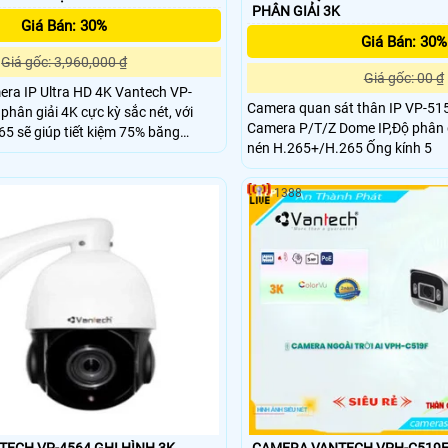
PHÂN GIẢI 3K
Giá Bán: 30%
Giá Bán: 30%
Giá gốc: 3,960,000 ₫
Giá gốc: 00 ₫
ra IP Ultra HD 4K Vantech VP-
Camera quan sát thân IP VP-515
phân giải 4K cực kỳ sắc nét, với
Camera P/T/Z Dome IP,Độ phân 
5 sẽ giúp tiết kiệm 75% băng
nén H.265+/H.265 Ống kính 5
nvif kết nối được với tất cả các sản
1388