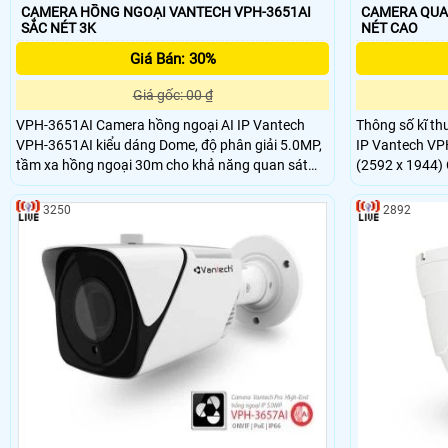
CAMERA HỒNG NGOẠI VANTECH VPH-3651AI
CAMERA QUAN
SẮC NÉT 3K
NÉT CAO
Giá Bán: 30%
Giá gốc: 00 ₫
VPH-3651AI Camera hồng ngoại AI IP Vantech
Thông số kĩ thuật C
VPH-3651AI kiểu dáng Dome, độ phân giải 5.0MP,
IP Vantech VP
tầm xa hồng ngoại 30m cho khả năng quan sát
(2592 x 1944) 
bao quát, truyền tải dữ liệu với độ nét cao, chuẩn
cố định 2.8 ~
nén hình ảnh H.265, tiêu chuẩn IP66 giúp camera
3250
2892
chống nước, nên lắp đặt được trong nhà và ngoài
trời. Camera hồng ngoại AI IP Vantech VPH-
3651AI