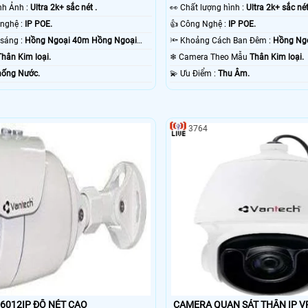
ình Ảnh :
Ultra 2k+ sắc nét .
️👀 Chất lượng hình :
Ultra 2k+ sắc nét
⚒ Sử dụng công nghệ :
IP POE.
👍 Công Nghệ :
IP POE.
🌛 Khi xem thiếu sáng :
Hồng Ngoại 40m Hồng Ngoại
🔦 Khoảng Cách Ban Đêm :
Hồng Ngo
Thân Kim loại.
❄ Camera Theo Mẫu
Thân Kim loại.
ống Nước.
️💫 Ưu Điểm :
Thu Âm.
3764
VANTECH VP-6012IP ĐỘ NÉT CAO
CAMERA QUAN SÁT THÂN IP V