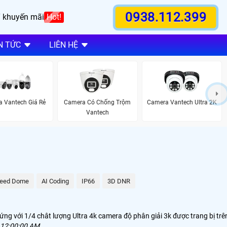
0938.112.399
 khuyến mãi
Hot!
N TỨC
LIÊN HỆ
 Vantech Giá Rẻ
Camera Có Chống Trộm
Camera Vantech Ultra 2K
Vantech
eed Dome
AI Coding
IP66
3D DNR
ng với 1/4 chât lượng Ultra 4k camera độ phân giải 3k được trang bị trê
 12:00:00 AM