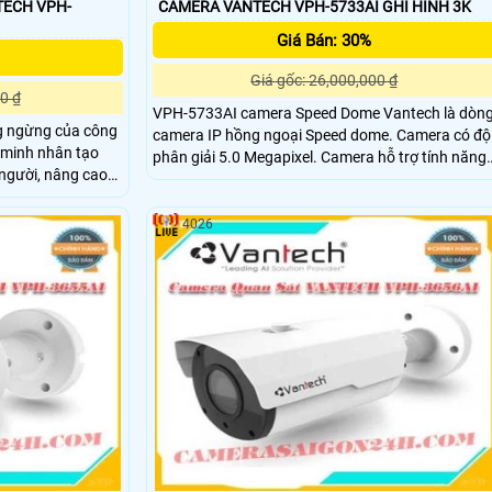
TECH VPH-
CAMERA VANTECH VPH-5733AI GHI HÌNH 3K
Giá Bán: 30%
Giá gốc: 26,000,000 ₫
0 ₫
VPH-5733AI camera Speed Dome Vantech là dòng
ng ngừng của công
camera IP hồng ngoại Speed dome. Camera có độ
g minh nhân tạo
phân giải 5.0 Megapixel. Camera hỗ trợ tính năng
người, nâng cao
zoom 33x PTZ
g Camera, dịch
4026
iá thành hợp lý.