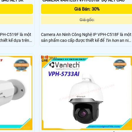
CAMERA VANTECH VPH-C519F SẮC NÉT 3K
CAMERA VANTECH VPH-C518F ĐỘ NÉT CAO
Giá Bán: 30%
Giá gốc:
VPH-C519F là một
Camera An Ninh Công Nghệ IP VPH-C518F là một
hiết kế dựa trên
sản phẩm cao cấp được thiết kế để
Tin hơn
an ninh
iải
cho nhà ở, văn phòng và các không gian công
 nét và chi tiết,
cộng. Với độ phân giải cao 2MP, camera này cung
ại cơ sở của bạn
cấp hình ảnh sắc nét, chi tiết và chất lượng cao.
3041
VPH-C518F là lựa chọn lý tưởng để cải thiện an
ninh cho mọi môi trường