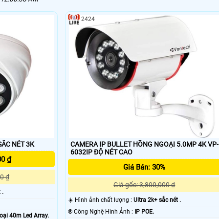
2424
MERA VANTECH VP-183DA SẮC NÉT 3K
CAMERA IP BULLET HỒNG NGOẠI 5.0MP 4K VP-
6032IP ĐỘ NÉT CAO
00 ₫
Giá Bán: 30%
0 ₫
Giá gốc: 3,800,000 ₫
 .
☀️ Hình ảnh chất lượng :
Ultra 2k+ sắc nét .
®️ Công Nghệ Hình Ảnh :
IP POE.
ại 40m Led Array.