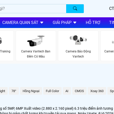
CT
CAMERA QUAN SÁT
GIẢI PHÁP
HỖ TRỢ
TI
Traking
Camera Vantech Ban
Camera
Camera Báo Động
Đêm Có Màu
Vantech
ight
78°
Hồng Ngoại
Full Color
AI
CMOS
Xoay 360
Sp
số 5MP, 6MP Xuất video (2.880 x 2.160 pixel) 6.3 triệu điểm ảnh tương ứ
hông bị giảm chất lượng khi truyền tải qua mạng. Ngày Upate:
8/4/2026