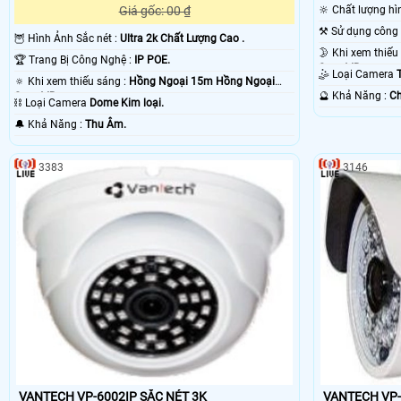
Giá gốc: 00 ₫
🔆 Chất lượng h
🦉 Hình Ảnh Sắc nét :
Ultra 2k Chất Lượng Cao .
🏆 Trang Bị Công Nghệ :
IP POE.
Smart IR.
🤹 Loại Camera
🔅 Khi xem thiếu sáng :
Hồng Ngoại 15m Hồng Ngoại
️🔮 Khả Năng :
Ch
Smart IR.
⛓ Loại Camera
Dome Kim loại.
️🔔 Khả Năng :
Thu Âm.
3383
3146
VANTECH VP-6002IP SẮC NÉT 3K