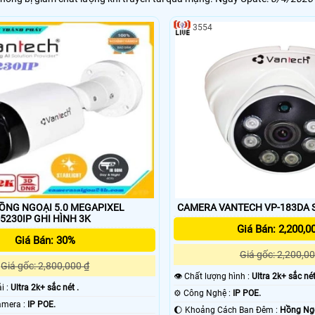
3554
ỒNG NGOẠI 5.0 MEGAPIXEL
CA
VANTECH VP-5230IP GHI HÌNH 3K
Giá Bán: 2,200,0
Giá Bán: 30%
Giá gốc: 2,200,00
Giá gốc: 2,800,000 ₫
👁 Chất lượng hình :
Ultra 2k+ sắc nét
ải :
Ultra 2k+ sắc nét .
⚙ Công Nghệ :
IP POE.
👍 Công Nghệ Camera :
IP POE.
🌔 Khoảng Cách Ban Đêm :
Hồng Ngo