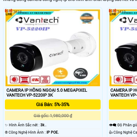
3634
3413
CAMERA IP HỒNG NGOẠI 5.0 MEGAPIXEL
CAMERA IP H
VANTECH VP-5220IP 3K
Giá Bán: 5%-35%
Giá gốc: 1,980,000 ₫
✨ Hình Ảnh Sắc nét :
3k .
👁️‍🗨 Độ Phân gi
®️ Công Nghệ Hình Ảnh :
IP POE.