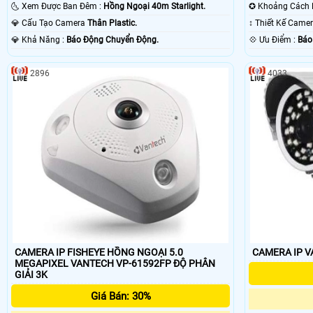
🌜 Xem Được Ban Đêm :
Hồng Ngoại 40m Starlight.
💎 Cấu Tạo Camera
Thân Plastic.
↕️ Thiết Kế Came
️💎 Khả Năng :
Báo Động Chuyển Động.
️💠 Ưu Điểm :
Báo
2896
4033
CAMERA IP FISHEYE HỒNG NGOẠI 5.0
MEGAPIXEL VANTECH VP-61592FP ĐỘ PHÂN
GIẢI 3K
Giá Bán: 30%