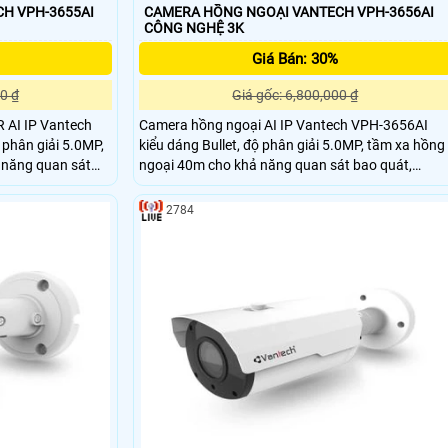
H VPH-3655AI
CAMERA HỒNG NGOẠI VANTECH VPH-3656AI
CÔNG NGHỆ 3K
Giá Bán: 30%
0 ₫
Giá gốc: 6,800,000 ₫
 AI IP Vantech
Camera hồng ngoại AI IP Vantech VPH-3656AI
 phân giải 5.0MP,
kiểu dáng Bullet, độ phân giải 5.0MP, tầm xa hồng
 năng quan sát
ngoại 40m cho khả năng quan sát bao quát,
độ nét cao, chuẩn
truyền tải dữ liệu với độ nét cao, chuẩn nén hình
IP66 giúp camera
ảnh H.265, tiêu chuẩn IP66 giúp camera chống
2784
ong nhà và ngoài
nước, nên lắp đặt được trong nhà và ngoài trời. lắp
đặt camera quan sát công ty cảm biên hồng ngoa
AI IP Vantech