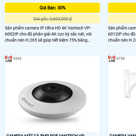
Giá Bán: 30%
Giá gốc: 3,600,000 ₫
Sản phẩm camera IP Ultra HD 4K Vantech VP-
Sản phẩm came
6002IP cho độ phân giải 4K cực kỳ sắc nét, với
6012IP cho độ 
chuẩn nén H.265 sẽ giúp tiết kiệm 75% băng
chuẩn nén H.26
thông, hỗ trợ Onvif kết nối được với tất cả các sản
thông, hỗ trợ O
phẩm khác.
phẩm khác.
3595
4759