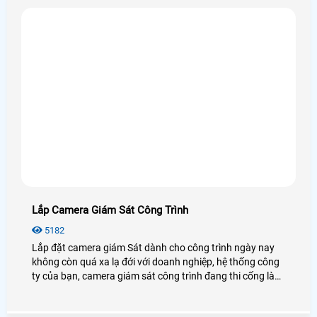
Lắp Camera Giám Sát Công Trình
5182
Lắp đặt camera giám Sát dành cho công trình ngày nay
không còn quá xa lạ đới với doanh nghiệp, hệ thống công
ty của bạn, camera giám sát công trình đang thi cống là
giải pháp an toàn nhất cho gia đình bạn, chính vì vây mà
lựa chọn đơn vị AN THÀNH PHÁT là đơn vị cung cấp giải