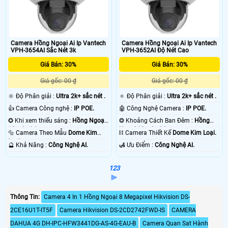
Camera Hồng Ngoại Ai Ip Vantech
Camera Hồng Ngoại Ai Ip Vantech
VPH-3654AI Sắc Nét 3k
VPH-3652AI Độ Nét Cao
Giá Bán: 30%
Giá Bán: 30%
Giá gốc: 00 ₫
Giá gốc: 00 ₫
🔆 Độ Phân giải :
Ultra 2k+ sắc nét .
🔅 Độ Phân giải :
Ultra 2k+ sắc nét .
👍 Camera Công nghệ :
IP POE.
🤖️ Công Nghệ Camera :
IP POE.
✪ Khi xem thiếu sáng :
Hồng Ngoại
❂ Khoảng Cách Ban Đêm :
Hồng
10m Led Array.
Ngoại 10m Led Array.
🔩 Camera Theo Mẫu
Dome Kim
⛓ Camera Thiết Kế
Dome Kim Loại.
Loại.
️🔮 Khả Năng :
Công Nghệ AI.
️🛃 Ưu Điểm :
Công Nghệ AI.
1
2
3
⫸
Thông Tin:
Camera 4 In 1 Hồng Ngoại 8 Megapixel Hikvision DS-
2CE16U1T-IT5F
Camera Hikvision DS-2CD2742FWD-IS
CAMERA
DAHUA 4G DH-IPC-HFW3441DG-AS-4G-EAU-B
Camera Quan Sat Hành