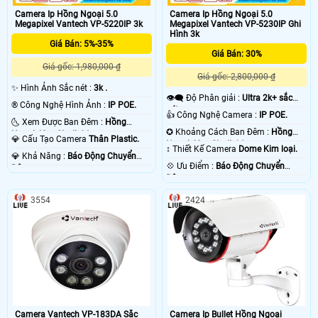
Camera Ip Hồng Ngoại 5.0
Camera Ip Hồng Ngoại 5.0
Megapixel Vantech VP-5220IP 3k
Megapixel Vantech VP-5230IP Ghi
Hình 3k
Giá Bán: 5%-35%
Giá Bán: 30%
Giá gốc: 1,980,000 ₫
Giá gốc: 2,800,000 ₫
✨ Hình Ảnh Sắc nét :
3k .
👁️‍🗨 Độ Phân giải :
Ultra 2k+ sắc
®️ Công Nghệ Hình Ảnh :
IP POE.
nét .
👍 Công Nghệ Camera :
IP POE.
🌜 Xem Được Ban Đêm :
Hồng
✪ Khoảng Cách Ban Đêm :
Hồng
Ngoại 40m Starlight.
💎 Cấu Tạo Camera
Thân Plastic.
Ngoại 60m Starlight.
↕️ Thiết Kế Camera
Dome Kim loại.
️💎 Khả Năng :
Báo Động Chuyển
️💠 Ưu Điểm :
Báo Động Chuyển
Động.
Động.
3554
2424
Camera Vantech VP-183DA Sắc
Camera Ip Bullet Hồng Ngoại