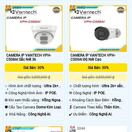
2624
3652
CAMERA IP VANTECH VPH-
CAMERA IP VANTECH VPH-
C508AI Sắc Nét 3k
C509AI Độ Nét Cao
Giá Bán: 30%
Giá Bán: 30%
Giá gốc: 3,850,000 ₫
Giá gốc: 3,850,000 ₫
✨ Hình ảnh chất lượng :
Ultra 2k+
🔆 Chất lượng hình :
Ultra 2k+ sắc
sắc nét .
nét .
✳️ Công Nghệ Hình Ảnh :
IP POE.
⚒ Công Nghệ :
IP POE.
❂ Khi xem thiếu sáng :
Hồng Ngoại
⭐ Khoảng Cách Ban Đêm :
Hồng
30m Có Màu Ban Đêm.
Ngoại 30m Có Màu Ban Đêm.
🛡 Cấu Tạo Camera
Dome Kim Loại.
🗜️ Camera Theo Mẫu
Thân Kim
Loại.
️📡 Khả Năng :
Công Nghệ AI.
️✔️ Ưu Điểm :
Công Nghệ AI.
1747
3044