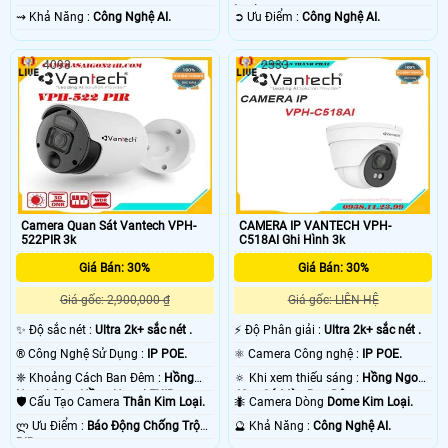
Loại.
️⇝ Khả Năng :
Công Nghệ AI.
️➲ Ưu Điểm :
Công Nghệ AI.
4093
2333
Camera Quan Sát Vantech VPH-
CAMERA IP VANTECH VPH-
522PIR 3k
C518AI Ghi Hình 3k
Giá Bán: 30%
Giá Bán: 30%
Giá gốc: 2,900,000 ₫
Giá gốc: LIÊN HỆ
✨ Độ sắc nét :
Ultra 2k+ sắc nét .
️⚡ Độ Phân giải :
Ultra 2k+ sắc nét .
®️ Công Nghệ Sử Dụng :
IP POE.
⚛️ Camera Công nghệ :
IP POE.
❈ Khoảng Cách Ban Đêm :
Hồng
🔅 Khi xem thiếu sáng :
Hồng Ngoại
Ngoại 30m Hồng Ngoại EXIR.
40m Có Màu Ban Đêm.
🛡 Cấu Tạo Camera
Thân Kim Loại.
🐜 Camera Dòng
Dome Kim Loại.
️ლ Ưu Điểm :
Báo Động Chống Trộm
️🔮 Khả Năng :
Công Nghệ AI.
PIR.