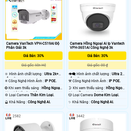
Camera VanTech VPH-C519AI Độ
Camera Hồng Ngoại Ai Ip Vantech
Phân Giải 3k
VPH-3651AI Công Nghệ 3k
Giá Bán: 30%
Giá Bán: 30%
Giá gốc: liên Hệ
Giá gốc: 00 ₫
🔆 Hình ảnh chất lượng :
Ultra 2k+
👁️‍🗨 Hình ảnh chất lượng :
Ultra 2k+
sắc nét .
sắc nét .
✳️ Công Nghệ Hình Ảnh :
IP POE.
⚒ Công Nghệ Hình Ảnh :
IP POE.
✪ Khi xem thiếu sáng :
Hồng Ngoại
🌛 Khi xem thiếu sáng :
Hồng Ngoại
60m Có Màu Ban Đêm.
30m Hồng Ngoại SMD.
💢 Loại Camera
Thân Kim Loại.
🎲 Loại Camera
Dome Kim Loại.
️🔮 Khả Năng :
Công Nghệ AI.
️✨ Khả Năng :
Công Nghệ AI.
2582
3442