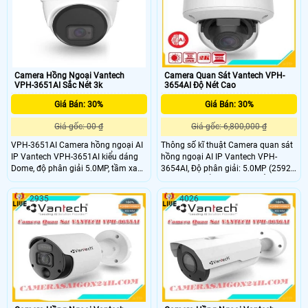
thành hợp lý.
Camera Hồng Ngoại Vantech
Camera Quan Sát Vantech VPH-
VPH-3651AI Sắc Nét 3k
3654AI Độ Nét Cao
Giá Bán: 30%
Giá Bán: 30%
Giá gốc: 00 ₫
Giá gốc: 6,800,000 ₫
VPH-3651AI Camera hồng ngoại AI
Thông số kĩ thuật Camera quan sát
IP Vantech VPH-3651AI kiểu dáng
hồng ngoại AI IP Vantech VPH-
Dome, độ phân giải 5.0MP, tầm xa
3654AI, Độ phân giải: 5.0MP (2592
hồng ngoại 30m cho khả năng
x 1944) Chuẩn nén H.265, Ống kính
quan sát bao quát, truyền tải dữ liệu
tiêu cự cố định 2.8 ~ 12mm,
2935
4026
với độ nét cao, chuẩn nén hình ảnh
H.265, tiêu chuẩn IP66 giúp camera
chống nước, nên lắp đặt được trong
nhà và ngoài trời. Camera hồng
ngoại AI IP Vantech VPH-3651AI