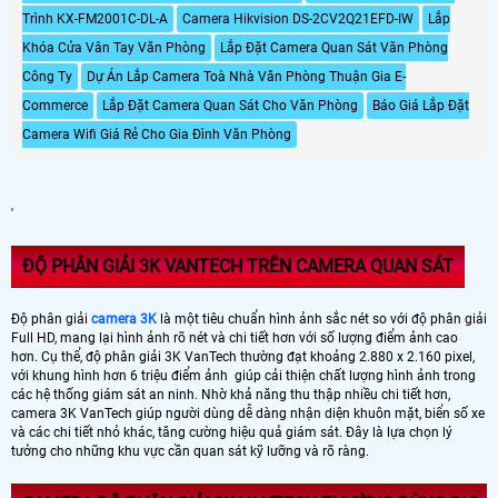
Trình KX-FM2001C-DL-A
Camera Hikvision DS-2CV2Q21EFD-IW
Lắp
Khóa Cửa Vân Tay Văn Phòng
Lắp Đặt Camera Quan Sát Văn Phòng
Công Ty
Dự Án Lắp Camera Toà Nhà Văn Phòng Thuận Gia E-
Commerce
Lắp Đặt Camera Quan Sát Cho Văn Phòng
Báo Giá Lắp Đặt
Camera Wifi Giá Rẻ Cho Gia Đình Văn Phòng
'
ĐỘ PHÂN GIẢI 3K VANTECH TRÊN CAMERA QUAN SÁT
Độ phân giải
camera 3K
là một tiêu chuẩn hình ảnh sắc nét so với độ phân giải
Full HD, mang lại hình ảnh rõ nét và chi tiết hơn với số lượng điểm ảnh cao
hơn. Cụ thể, độ phân giải 3K VanTech thường đạt khoảng 2.880 x 2.160 pixel,
với khung hình hơn 6 triệu điểm ảnh giúp cải thiện chất lượng hình ảnh trong
các hệ thống giám sát an ninh. Nhờ khả năng thu thập nhiều chi tiết hơn,
camera 3K VanTech giúp người dùng dễ dàng nhận diện khuôn mặt, biển số xe
và các chi tiết nhỏ khác, tăng cường hiệu quả giám sát. Đây là lựa chọn lý
tưởng cho những khu vực cần quan sát kỹ lưỡng và rõ ràng.