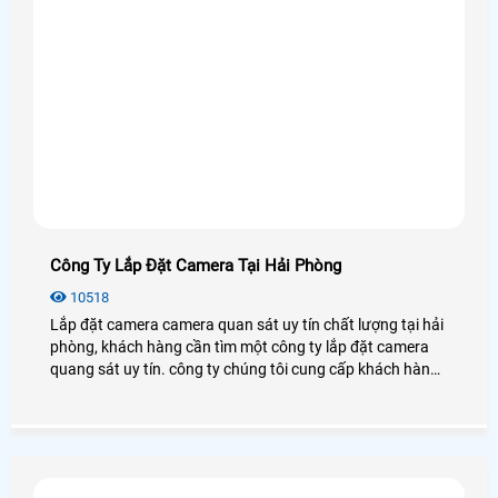
Công Ty Lắp Đặt Camera Tại Hải Phòng
10518
Lắp đặt camera camera quan sát uy tín chất lượng tại hải
phòng, khách hàng cần tìm một công ty lắp đặt camera
quang sát uy tín. công ty chúng tôi cung cấp khách hàng
danh sách những công ty chuyên lắp đặt camera quan
sát uy tín tại hải phòng để khách hàng lựa chọn cho mình
một công ty phù hợp và uy tính nhất.