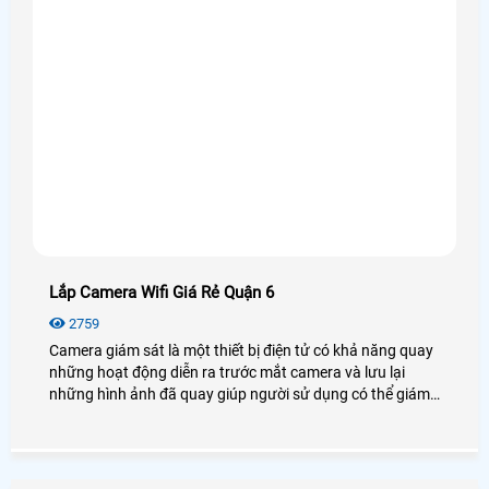
Lắp Camera Wifi Giá Rẻ Quận 6
2759
Camera giám sát là một thiết bị điện tử có khả năng quay
những hoạt động diễn ra trước mắt camera và lưu lại
những hình ảnh đã quay giúp người sử dụng có thể giám
sát và bảo vệ được an ninh, tài sản của khách hàng rất
nhiều, có thể coi đây là một bước tiến lớn trong ngành
công nghệ an ninh.