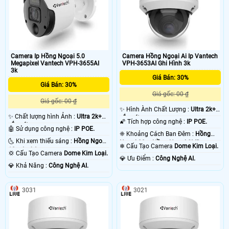
Camera Ip Hồng Ngoại 5.0
Camera Hồng Ngoại Ai Ip Vantech
Megapixel Vantech VPH-3655AI
VPH-3653AI Ghi Hình 3k
3k
Giá Bán: 30%
Giá Bán: 30%
Giá gốc: 00 ₫
Giá gốc: 00 ₫
✨ Hình Ành Chất Lượng :
Ultra 2k+
✨ Chất lượng hình Ảnh :
Ultra 2k+
sắc nét .
🌠 Tích hợp công nghệ :
IP POE.
sắc nét .
🤖️ Sử dụng công nghệ :
IP POE.
❈ Khoảng Cách Ban Đêm :
Hồng
🌜 Khi xem thiếu sáng :
Hồng Ngoại
Ngoại 20m Hồng Ngoại SMD.
❄ Cấu Tạo Camera
Dome Kim Loại.
10m Led Array.
💢 Cấu Tạo Camera
Dome Kim Loại.
️💎 Ưu Điểm :
Công Nghệ AI.
️💎 Khả Năng :
Công Nghệ AI.
3031
3021