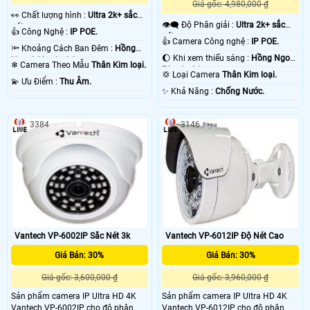
Giá gốc: 4,980,000 ₫
️👀 Chất lượng hình :
Ultra 2k+ sắc
👁️‍🗨 Độ Phân giải :
Ultra 2k+ sắc
nét .
👍 Công Nghệ :
IP POE.
nét .
👍 Camera Công nghệ :
IP POE.
🔦 Khoảng Cách Ban Đêm :
Hồng
🌔 Khi xem thiếu sáng :
Hồng Ngoại
Ngoại 60m Led Array.
❄ Camera Theo Mẫu
Thân Kim loại.
70m Led Array.
💢 Loại Camera
Thân Kim loại.
️💫 Ưu Điểm :
Thu Âm.
️✨ Khả Năng :
Chống Nước.
3384
3146
Vantech VP-6002IP Sắc Nét 3k
Vantech VP-6012IP Độ Nét Cao
Giá Bán: 30%
Giá Bán: 30%
Giá gốc: 3,600,000 ₫
Giá gốc: 3,960,000 ₫
Sản phẩm camera IP Ultra HD 4K
Sản phẩm camera IP Ultra HD 4K
Vantech VP-6002IP cho độ phân
Vantech VP-6012IP cho độ phân