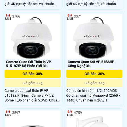
giải 4K cực kỳ sắc nét, với chuẩn
giải 4K cực kỳ sắc nét, với chuẩn
nén H.265 sẽ giúp tiết kiệm 75%
nén H.265 sẽ giúp tiết kiệm 75%
băng thông, hỗ trợ Onvif kết nối
băng thông, hỗ trợ Onvif kết nối
3766
3371
được với tất cả các sản phẩm khác.
được với tất cả các sản phẩm khác.
Camera Quan Sát Thân Ip VP-
Camera Quan Sát VP-51533IP
51518ZIP Độ Phân Giải 3k
Công Nghệ 3k
Giá Bán: 30%
Giá Bán: 30%
Giá gốc: 00 ₫
Giá gốc: 00 ₫
Camera quan sát thân IP VP-
Cảm biến hình ảnh 1/2. 5” CMOS,
51518ZIP: 8-inch Camera P/T/Z
Độ phân giải 4.0 Megapixel (2560 x
Dome IP,Độ phân giải 5.0Mp, Chuẩn
1440) Chuẩn nén H.265/H
nén H.265+/H.265 Ống kính 5
3597
4759