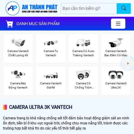
DANH MỤC SẢN PHẨM
Camera Vantech
Camera To
Camera Có Auto
Camera Vantech
Chất Lượng 4K
Vantech
Traking Vantech
Ban Đêm Có Màu
Camera Báo
Camera Vantech
Camera Có
Camera Vantech
Động Vantech
Giá Rẻ
Chống Trộm
Ultra 2K
Vantech
CAMERA ULTRA 3K VANTECH
Camera trang bị khả năng chống sét tốt đảm bảo hoạt động giám sát an ninh
ổn định, bền bỉ ở khu vực ngoài trời, chống chịu mưa nắng tốt, tránh được các
trường hợp bất khả thi do các yếu tố thời tiết gây ra