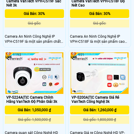
Camera VanTech VPH-C519F Sắc
Camera VanTech VPH-C518F Độ
Nét 3k
Nét Cao
Giá Bán: 30%
Giá Bán: 30%
Giá gốc:
Giá gốc:
Camera An Ninh Công Nghệ IP
Camera An Ninh Công Nghệ IP
VPH-C519F là một sản phẩm chất
VPH-C518F là một sản phẩm cao
lượng cao, được thiết kế dựa trên
cấp được thiết kế để
Tin hơn
an ninh
công nghệ tiên tiến nhất hiện nay.
cho nhà ở, văn phòng và các không
1193
951
Với độ phân giải Full HD, nó mang
gian công cộng. Với độ phân giải
đến hình ảnh sắc nét và chi tiết, cho
cao 2MP, camera này cung cấp hình
phép bạn giám sát an toàn tại cơ sở
ảnh sắc nét, chi tiết và chất lượng
của bạn
cao. VPH-C518F là lựa chọn lý
tưởng để cải thiện an ninh cho mọi
môi trường
VP-5224A|T|C Camera Chính
VP-5200A|T|C Camera Giá Rẻ
Hãng VanTech Độ Phân Giải 3k
VanTech Công Nghệ 3k
Giá Bán: 1,050,000 ₫
Giá Bán: 1,260,000 ₫
Giá gốc: 1,500,000 ₫
Giá gốc: 1,800,000 ₫
Camera quan sát Công Nghệ HD
Camera Giá re Công Nghệ HD VP-