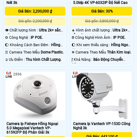
Nét 3k
5.0Mp 4K VP-6032IP Độ Nét Cao
Giá Bán: 2,200,000 ₫
Giá Bán: 30%
Giá gốc: 2,200,000 ₫
Giá gốc: 3,800,000 ₫
👁 Chất lượng hình :
Ultra 2k+ sắc
☀️ Hình ảnh chất lượng :
Ultra 2k+
nét .
sắc nét .
⚙ Công Nghệ :
IP POE.
®️ Công Nghệ Hình Ảnh :
IP POE.
🌔 Khoảng Cách Ban Đêm :
Hồng
🌔 Khi xem thiếu sáng :
Hồng Ngoại
Ngoại 40m Led Array.
60m Led Array.
♊ Camera Theo Mẫu
Dome Plastic.
❄ Camera Theo Mẫu
Thân Kim loại.
️➲ Ưu Điểm :
Thu hình Chất Lượng.
️ƒ Khả Năng :
Báo Động Chuyển
Động.
2896
4033
Camera Ip Fisheye Hồng Ngoại
Camera Ip Vantech VP-153D Công
5.0 Megapixel Vantech VP-
Nghệ 3k
61592FP Độ Phân Giải 3k
Giá Bán: 443,100 ₫