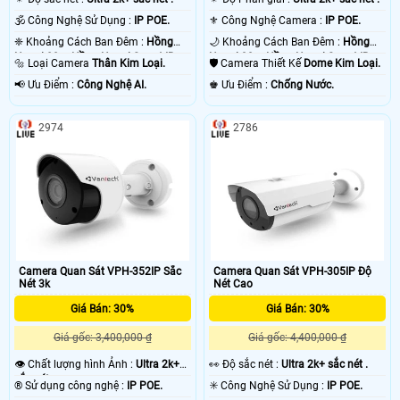
🕉️ Công Nghệ Sử Dụng :
IP POE.
⚜️ Công Nghệ Camera :
IP POE.
❈ Khoảng Cách Ban Đêm :
Hồng
🌙 Khoảng Cách Ban Đêm :
Hồng
Ngoại 80m Hồng Ngoại Smart IR.
Ngoại 30m Hồng Ngoại Smart IR.
🔩 Loại Camera
Thân Kim Loại.
🛡 Camera Thiết Kế
Dome Kim Loại.
️📢 Ưu Điểm :
Công Nghệ AI.
️♚ Ưu Điểm :
Chống Nước.
2974
2786
Camera Quan Sát VPH-352IP Sắc
Camera Quan Sát VPH-305IP Độ
Nét 3k
Nét Cao
Giá Bán: 30%
Giá Bán: 30%
Giá gốc: 3,400,000 ₫
Giá gốc: 4,400,000 ₫
👁 Chất lượng hình Ảnh :
Ultra 2k+
️👀 Độ sắc nét :
Ultra 2k+ sắc nét .
sắc nét .
®️ Sử dụng công nghệ :
IP POE.
✳️ Công Nghệ Sử Dụng :
IP POE.