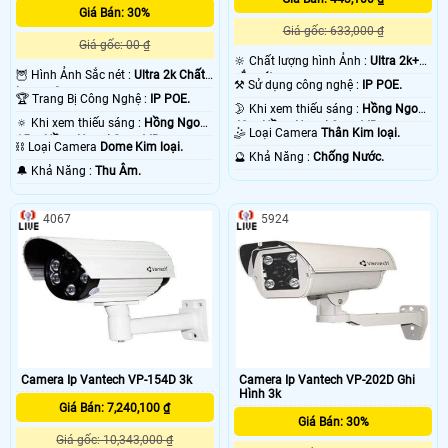
Giá Bán: 30%
Giá gốc: 633,000 ₫
Giá gốc: 00 ₫
🔆 Chất lượng hình Ảnh :
Ultra 2k+
🦉 Hình Ảnh Sắc nét :
Ultra 2k Chất
sắc nét .
⚒ Sử dụng công nghệ :
IP POE.
Lượng Cao .
🏆 Trang Bị Công Nghệ :
IP POE.
🌛 Khi xem thiếu sáng :
Hồng Ngoại
🔅 Khi xem thiếu sáng :
Hồng Ngoại
40m Hồng Ngoại Smart IR.
🤹 Loại Camera
Thân Kim loại.
15m Hồng Ngoại Smart IR.
⛓ Loại Camera
Dome Kim loại.
️🔮 Khả Năng :
Chống Nước.
️🔔 Khả Năng :
Thu Âm.
4067
5924
Camera Ip Vantech VP-154D 3k
Camera Ip Vantech VP-202D Ghi
Hình 3k
Giá Bán: 7,240,100 ₫
Giá Bán: 30%
Giá gốc: 10,343,000 ₫