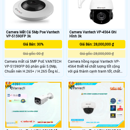
Camera Mắt Cá 5Mp Poe Vantech
Camera Vantech VP-4564 Ghi
VP-51590FP 3k
Hình 3k
Giá Bán: 30%
Giá Bán: 28,000,000 ₫
Giá gốc: 00 ₫
Giá gốc: 28,000,000 ₫
Camera mắt cá 5MP PoE VANTECH
Camera hồng ngoại Vantech VP-
VP-51590FP Độ phân giải 5.0Mp,
4564 thiết kế chất lượng tốt cộng
Chuẩn nén H.265+ / H.265 Ống kính
với giá thành cạnh tranh tốt, chất
1
lượng sử dụng ổn định nên phù hợp
lắp đặt khu vực ngoài trời rộng lớn
1391
891
cho công trình xây dựng, xí nghiệp,
kho bãi, bệnh viện, siêu thị, trung
tâm thương mại, v. v. v.