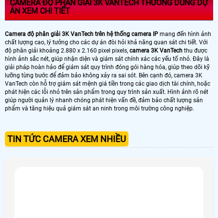
CAMERA ĐỘ PHÂN GIẢI 3K VANTECH THƯỜNG DÙNG DỰ
ÁN XEM CHI TIẾT
Camera độ phân giải 3K VanTech trên hệ thống camera IP
mang đến hình ảnh
chất lượng cao, lý tưởng cho các dự án đòi hỏi khả năng quan sát chi tiết. Với
độ phân giải khoảng 2.880 x 2.160 pixel pixels,
camera 3K VanTech
thu được
hình ảnh sắc nét, giúp nhận diện và giám sát chính xác các yếu tố nhỏ. Đây là
giải pháp hoàn hảo để giám sát quy trình đóng gói hàng hóa, giúp theo dõi kỹ
lưỡng từng bước để đảm bảo không xảy ra sai sót. Bên cạnh đó, camera 3K
VanTech còn hỗ trợ giám sát mệnh giá tiền trong các giao dịch tài chính, hoặc
phát hiện các lỗi nhỏ trên sản phẩm trong quy trình sản xuất. Hình ảnh rõ nét
giúp người quản lý nhanh chóng phát hiện vấn đề, đảm bảo chất lượng sản
phẩm và tăng hiệu quả giám sát an ninh trong môi trường công nghiệp.
TIN TỨC CAMERA XEM NHIỀU