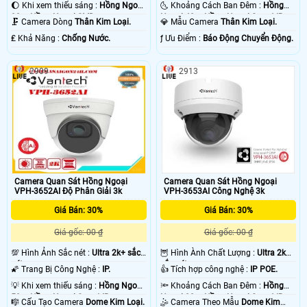
🌔 Khi xem thiếu sáng :
Hồng Ngoại
🌜 Khoảng Cách Ban Đêm :
Hồng
30m Hồng Ngoại SMD.
Ngoại 40m Hồng Ngoại Smart IR.
🗜️ Camera Dòng
Thân Kim Loại.
💎 Mẫu Camera
Thân Kim Loại.
️₤ Khả Năng :
Chống Nước.
️ƒ Ưu Điểm :
Báo Động Chuyển Động.
2909
2913
Camera Quan Sát Hồng Ngoại
Camera Quan Sát Hồng Ngoại
VPH-3652AI Độ Phân Giải 3k
VPH-3653AI Công Nghệ 3k
Giá Bán: 30%
Giá Bán: 30%
Giá gốc: 00 ₫
Giá gốc: 00 ₫
💯 Hình Ảnh Sắc nét :
Ultra 2k+ sắc
🦉 Hình Ành Chất Lượng :
Ultra 2k+
nét .
sắc nét .
🌠 Trang Bị Công Nghệ :
IP.
👍 Tích hợp công nghệ :
IP POE.
💡 Khi xem thiếu sáng :
Hồng Ngoại
🔦 Khoảng Cách Ban Đêm :
Hồng
50m Hồng Ngoại Smart IR.
Ngoại 20m Hồng Ngoại Smart IR.
🎼️ Cấu Tạo Camera
Dome Kim Loại.
🤹 Camera Theo Mẫu
Dome Kim