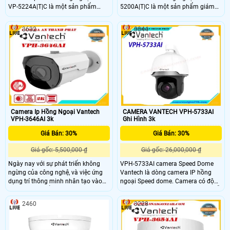
VP-5224A|T|C là một sản phẩm
5200A|T|C là một sản phẩm giám
chất lượng cao tích hợp các chức
sát chất lượng cao với độ nét lên
năng cao cấp. Với công nghệ AI,
đến 5.0 MP. Sản phẩm này còn có
3632
3044
camera này có khả năng cân bằng
khả năng giám sát ban đêm với
ánh sáng BLC, giúp cho việc lắp
công nghệ hồng ngoại lên đến 40m,
trong nhà trở nên tốt hơn. camera
mang lại hình ảnh mịn đẹp hơn
còn có khả năng lưu trữ lâu hơn với
công nghệ H
Camera Ip Hồng Ngoại Vantech
CAMERA VANTECH VPH-5733AI
VPH-3646AI 3k
Ghi Hình 3k
Giá Bán: 30%
Giá Bán: 30%
Giá gốc: 5,500,000 ₫
Giá gốc: 26,000,000 ₫
Ngày nay với sự phát triển không
VPH-5733AI camera Speed Dome
ngừng của công nghệ, và việc ứng
Vantech là dòng camera IP hồng
dụng trí thông minh nhân tạo vào
ngoại Speed dome. Camera có độ
các Camera để phục vụ con người,
phân giải 5.0 Megapixel. Camera hỗ
nâng cao cuộc sống là việc ưu tiên.
trợ tính năng zoom 33x PTZ
2460
3228
VANTECH luôn mong muốn mang
đến Quý khách những Camera, dịch
vụ tiện lợi nhất, thông minh với giá