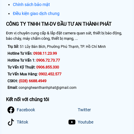
Chính sách bảo mật
Điều kiện giao dịch chung
CÔNG TY TNHH TM-DV ĐẦU TƯ AN THÀNH PHÁT
Đơn vị chuyên cung cấp & lắp đặt camera quan sát, thiết bị báo động,
báo cháy, máy chấm công, thiết bị mạng, ...
Trụ Sở:
51 Lũy Bán Bích, Phường Phú Thạnh, TP. Hồ Chí Minh
0938.11.23.99
Hotline Tư Vấn:
0906.72.73.77
Hotline Tư Vấn 1:
0906.855.330
Tư Vấn Kỹ Thuật:
0902.452.577
Tư Vấn Mua Hàng:
(028) 6688.4949
CSKH:
Email:
congngheanthanhphat@gmail.com
Kết nối với chúng tôi
Facebook
Twitter
Tiktok
Youtube