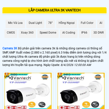
LẮP CAMERA ULTRA 3K VANTECH
Mic Và Loa
Dual Light
78°
Hồng Ngoại
Full Color
AI
CMOS
Xoay 360
Speed Dome
AI Coding
IP66
3D DNR
Camera 3K
Độ phân giải trên camera 3k là những dòng camera có thông số
5MP, 6MP Xuất video (2.880 x 2.160 pixel) 6.3 triệu điểm ảnh tương ứng với 1/4
chât lượng Ultra 4k camera độ phân giải 3k được trang bị trên những dòng
camera công nghệ Ip cho hình ảnh chất lượng sắc nét và không bị giảm chất
lượng khi truyền tải qua mạng. Ngày Upate:
8/4/2026 12:00:00 AM
3636
3413