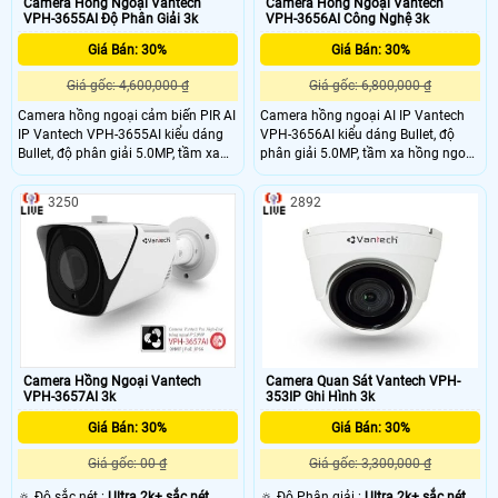
Camera Hồng Ngoại Vantech
Camera Hồng Ngoại Vantech
VPH-3655AI Độ Phân Giải 3k
VPH-3656AI Công Nghệ 3k
Giá Bán: 30%
Giá Bán: 30%
Giá gốc: 4,600,000 ₫
Giá gốc: 6,800,000 ₫
Camera hồng ngoại cảm biến PIR AI
Camera hồng ngoại AI IP Vantech
IP Vantech VPH-3655AI kiểu dáng
VPH-3656AI kiểu dáng Bullet, độ
Bullet, độ phân giải 5.0MP, tầm xa
phân giải 5.0MP, tầm xa hồng ngoại
hồng ngoại 30m cho khả năng
40m cho khả năng quan sát bao
quan sát bao quát, truyền tải dữ liệu
quát, truyền tải dữ liệu với độ nét
3250
2892
với độ nét cao, chuẩn nén hình ảnh
cao, chuẩn nén hình ảnh H.265, tiêu
H.265, tiêu chuẩn IP66 giúp camera
chuẩn IP66 giúp camera chống
chống nước, nên lắp đặt được trong
nước, nên lắp đặt được trong nhà và
nhà và ngoài trời.
ngoài trời. lắp đặt camera quan sát
công ty cảm biên hồng ngoai AI IP
Vantech
Camera Hồng Ngoại Vantech
Camera Quan Sát Vantech VPH-
VPH-3657AI 3k
353IP Ghi Hình 3k
Giá Bán: 30%
Giá Bán: 30%
Giá gốc: 00 ₫
Giá gốc: 3,300,000 ₫
🔅 Độ sắc nét :
Ultra 2k+ sắc nét .
🔅 Độ Phân giải :
Ultra 2k+ sắc nét .