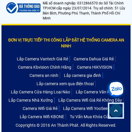
Mã số doanh nghiệp: 0312866570 do Sở Tài Chính
TP.HCM cấp ngày 23/07/2014. Trụ sở chính: 51 Lũy
Bán Bích, Phường Phú Thạnh, Thành Phố Hồ Chí
Minh
ĐƠN VỊ TRỰC TIẾP THI CÔNG LẮP ĐẶT HỆ THỐNG CAMERA AN
NINH
Lắp Camera Vantech Giá Rẻ
Camera Dahua Giá Rẻ
Camera Kbvision Chính Hãng
Camera HIKVISION
Camera an ninh
Lắp camera gia đình
Lắp camera xem qua điện thoại
Lắp Camera Cửa Hàng Loại Nào
Lắp Camera Văn Phòng
Lắp Camera Nhà Xưởng
Lắp Camera Wifi Giá Rẻ Không Dây
Camera Wifi Giá Rẻ
Lắp Camera Wifi YooSee
Lắp Camera Wifi KBONE
Tư Vấn Mua Khóa Cửa
Copyrights © 2016 An Thành Phát. All Rights Reserved.