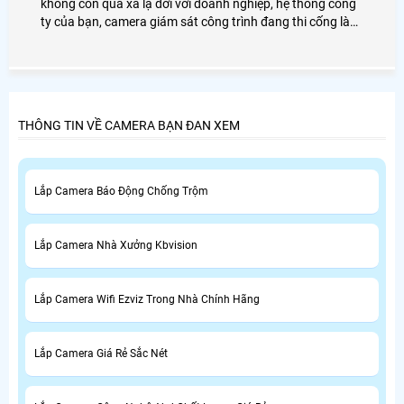
không còn quá xa lạ đới với doanh nghiệp, hệ thống công
ty của bạn, camera giám sát công trình đang thi cống là
giải pháp an toàn nhất cho gia đình bạn, chính vì vây mà
lựa chọn đơn vị AN THÀNH PHÁT là đơn vị cung cấp giải
pháp lắp đặt camera giám sát dành cho công trình của
bạn.
THÔNG TIN VỀ CAMERA BẠN ĐAN XEM
Lắp Camera Báo Động Chống Trộm
Lắp Camera Nhà Xưởng Kbvision
Lắp Camera Wifi Ezviz Trong Nhà Chính Hãng
Lắp Camera Giá Rẻ Sắc Nét