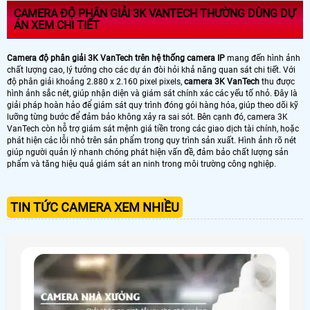
CAMERA ĐỘ PHÂN GIẢI 3K VANTECH THƯỜNG DÙNG DỰ
ÁN XEM CHI TIẾT
Camera độ phân giải 3K VanTech trên hệ thống camera IP
mang đến hình ảnh
chất lượng cao, lý tưởng cho các dự án đòi hỏi khả năng quan sát chi tiết. Với
độ phân giải khoảng 2.880 x 2.160 pixel pixels,
camera 3K VanTech
thu được
hình ảnh sắc nét, giúp nhận diện và giám sát chính xác các yếu tố nhỏ. Đây là
giải pháp hoàn hảo để giám sát quy trình đóng gói hàng hóa, giúp theo dõi kỹ
lưỡng từng bước để đảm bảo không xảy ra sai sót. Bên cạnh đó, camera 3K
VanTech còn hỗ trợ giám sát mệnh giá tiền trong các giao dịch tài chính, hoặc
phát hiện các lỗi nhỏ trên sản phẩm trong quy trình sản xuất. Hình ảnh rõ nét
giúp người quản lý nhanh chóng phát hiện vấn đề, đảm bảo chất lượng sản
phẩm và tăng hiệu quả giám sát an ninh trong môi trường công nghiệp.
TIN TỨC CAMERA XEM NHIỀU