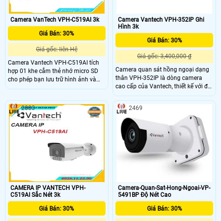
Camera VanTech VPH-C519AI 3k
Camera Vantech VPH-352IP Ghi
Hình 3k
Giá Bán: 30%
Giá Bán: 30%
Giá gốc: liên Hệ
Giá gốc: 3,400,000 ₫
Camera Vantech VPH-C519AI tích
Camera quan sát hồng ngoại dạng
hợp 01 khe cắm thẻ nhớ micro SD
thân VPH-352IP là dòng camera
cho phép bạn lưu trữ hình ảnh và
cao cấp của Vantech, thiết kế với độ
video trực tiếp trên thẻ nhớ với dung
bền vượt trội dành cho các yêu cầu
lượng tối đa 256GB bạn có thể lưu
giám sát ngoài. Camera Vantech
trữ một lượng lớn dữ liệu mà không
2803
2469
VPH-352IP ghi hình ngày đêm với
cần phải dùng đến hệ thống lưu trữ
cảm biến ảnh độ phân giải 2.0MP,
bên ngoài. Camera này cũng được
truyền tín hiệu hình ảnh chất lượng
tích hợp với các tính năng Alarm (1
HD sắc nét, hình ảnh không bị nén.
input, 1 output) và Audio (1
input(RCA), 1 output (RCA))
CAMERA IP VANTECH VPH-
Camera-Quan-Sat-Hong-Ngoai-VP-
C519AI Sắc Nét 3k
5491BP Độ Nét Cao
Giá Bán: 30%
Giá Bán: 30%