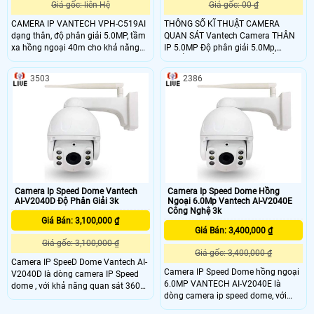
Giá gốc: liên Hệ
Giá gốc: 00 ₫
CAMERA IP VANTECH VPH-C519AI
THÔNG SỐ KĨ THUẬT CAMERA
dạng thân, độ phân giải 5.0MP, tầm
QUAN SÁT Vantech Camera THÂN
xa hồng ngoại 40m cho khả năng
IP 5.0MP Độ phân giải 5.0Mp,
quan sát bao quát, truyền tải dữ liệu
Chuẩn nén H.265+ / H.265 Ống kính
với độ nét cao.
4mm / 6mm , Hồng ngoại
3503
2386
40m~50m Chống ngược sáng
120dB WDR
Camera Ip Speed Dome Vantech
Camera Ip Speed Dome Hồng
AI-V2040D Độ Phân Giải 3k
Ngoại 6.0Mp Vantech AI-V2040E
Công Nghệ 3k
Giá Bán: 3,100,000 ₫
Giá Bán: 3,400,000 ₫
Giá gốc: 3,100,000 ₫
Giá gốc: 3,400,000 ₫
Camera IP SpeeD Dome Vantech AI-
Camera IP Speed Dome hồng ngoại
V2040D là dòng camera IP Speed
6.0MP VANTECH AI-V2040E là
dome , với khả năng quan sát 360
dòng camera ip speed dome, với
độ kết nối wifi rất tiện dụng, đơn
khả năng quan sát 360 độ kết nối
giản và dễ dàng sử dụng với chức