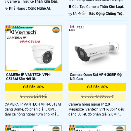
↕️ Camera Thiết Kế
Thân Kim loại.
Ngoại 30m Hồng Ngoại EXIR.
🛡 Cấu Tạo Camera
Thân Kim Loại.
️💠 Khả Năng :
Công Nghệ AI.
️ლ Ưu Điểm :
Báo Động Chống Trộm
PIR.
2332
2784
CAMERA IP VANTECH VPH-
Camera Quan Sát VPH-305IP Độ
C518AI Sắc Nét 3k
Nét Cao
Giá Bán: 30%
Giá Bán: 30%
Giá gốc: LIÊN HỆ
Giá gốc: 4,400,000 ₫
CAMERA IP VANTECH VPH-C518AI
Camera hồng ngoại IP 2.0
dạng Dome, độ phân giải 5.0MP,
Megapixel Vantech VPH-305IP kiểu
tầm xa hồng ngoại 40m cho khả
dáng Bullet, độ phân giải 2.0MP
năng quan sát bao quát, truyền tải
1080P, tầm xa hồng ngoại 40m cho
dữ liệu với độ nét cao.
khả năng quan sát bao quát, truyền
2623
3652
tải dữ liệu với độ nét cao, chuẩn nén