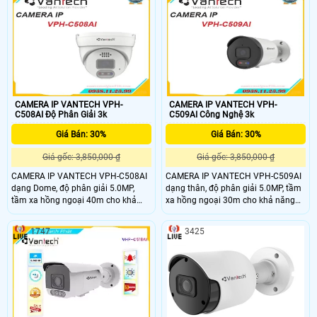
hình ảnh H.265, tiêu chuẩn IP66
giúp camera chống nước, nên lắp
đặt được trong nhà và ngoài trời
CAMERA IP VANTECH VPH-
CAMERA IP VANTECH VPH-
C508AI Độ Phân Giải 3k
C509AI Công Nghệ 3k
Giá Bán: 30%
Giá Bán: 30%
Giá gốc: 3,850,000 ₫
Giá gốc: 3,850,000 ₫
CAMERA IP VANTECH VPH-C508AI
CAMERA IP VANTECH VPH-C509AI
dạng Dome, độ phân giải 5.0MP,
dạng thân, độ phân giải 5.0MP, tầm
tầm xa hồng ngoại 40m cho khả
xa hồng ngoại 30m cho khả năng
năng quan sát bao quát, truyền tải
quan sát bao quát, truyền tải dữ liệu
dữ liệu với độ nét cao. Là dòng
với độ nét cao. Là dòng camera cao
1747
3425
camera cao cấp, được tích hợp
cấp, được tích hợp nhiều tính năng
nhiều tính năng như: AI, nhận diện
như: AI, nhận diện khuôn mặt, biển
khuôn mặt, biển số xe.
số xe.