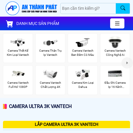
DANH MỤC SẢN PHẨM
Camera Thết Kế
Camera Thân Trụ
Camera Vantech
Camera Vantech
Kim Loại Vantech
Ip Vantech
Ban Đêm Có Màu
Công Nghệ Ai
Camera Vantech
Camera Vantech
Camera Kim Loại
Đầu Ghi Camera
Full Hd 1080P
Chất Lượng 4K
Dahua
Ip 16 Kênh
Hikvision
CAMERA ULTRA 3K VANTECH
LẮP CAMERA ULTRA 3K VANTECH