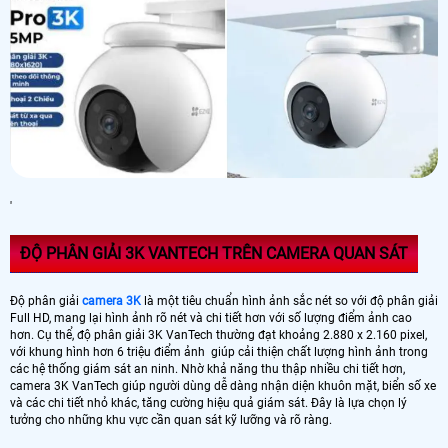
'
ĐỘ PHÂN GIẢI 3K VANTECH TRÊN CAMERA QUAN SÁT
Độ phân giải
camera 3K
là một tiêu chuẩn hình ảnh sắc nét so với độ phân giải
Full HD, mang lại hình ảnh rõ nét và chi tiết hơn với số lượng điểm ảnh cao
hơn. Cụ thể, độ phân giải 3K VanTech thường đạt khoảng 2.880 x 2.160 pixel,
với khung hình hơn 6 triệu điểm ảnh giúp cải thiện chất lượng hình ảnh trong
các hệ thống giám sát an ninh. Nhờ khả năng thu thập nhiều chi tiết hơn,
camera 3K VanTech giúp người dùng dễ dàng nhận diện khuôn mặt, biển số xe
và các chi tiết nhỏ khác, tăng cường hiệu quả giám sát. Đây là lựa chọn lý
tưởng cho những khu vực cần quan sát kỹ lưỡng và rõ ràng.