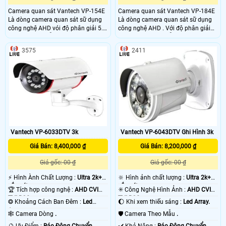
Camera quan sát Vantech VP-154E
Camera quan sát Vantech VP-184E
Là dòng camera quan sát sữ dụng
Là dòng camera quan sát sữ dụng
công nghệ AHD vói độ phân giải 5.0
công nghệ AHD . Với độ phân giải
Megapixel có hỗ trợ hồng ngoại với
5.0 Megapixel có hỗ trợ tầm quét
tầm quét 50-60m giúp hình ảnh
hồng ngoại 30-40m giúp hình ảnh
3575
2411
hiển thị rõ nét cả ban đêm lẫn ban
hiển thị rõ trong cả ban đêm và ban
ngày . Camera được thiết kế bắng
ngày . Sản phẩm phù hợp cho văn
sắt,nhỏ gọn và chống chịu trong
phòng ,shop cửa hàng , kho xưởng
những môi trường khắc nhiệt với
,siêu thị
khả năng kháng nước IP 68
Vantech VP-6033DTV 3k
Vantech VP-6043DTV Ghi Hình 3k
Giá Bán: 8,400,000 ₫
Giá Bán: 8,200,000 ₫
Giá gốc: 00 ₫
Giá gốc: 00 ₫
️⚡ Hình Ành Chất Lượng :
Ultra 2k+
🔆 Hình ảnh chất lượng :
Ultra 2k+
sắc nét .
sắc nét .
🏆 Tích hợp công nghệ :
AHD CVI
✳️ Công Nghệ Hình Ảnh :
AHD CVI
TVI BCS.
TVI BCS.
❂ Khoảng Cách Ban Đêm :
Led
🌔 Khi xem thiếu sáng :
Led Array.
Array.
🕸️ Camera Dòng
.
🛡 Camera Theo Mẫu
.
️🔮 Ưu Điểm :
Báo Động Chuyển
️✔️ Khả Năng :
Báo Động Chuyển