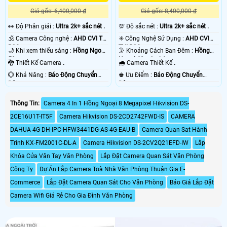
Giá gốc: 6,400,000 ₫
Giá gốc: 8,400,000 ₫
️👀 Độ Phân giải :
Ultra 2k+ sắc nét .
💯 Độ sắc nét :
Ultra 2k+ sắc nét .
🕉️ Camera Công nghệ :
AHD CVI TVI
✳️ Công Nghệ Sử Dụng :
AHD CVI
BCS.
TVI BCS.
🌙 Khi xem thiếu sáng :
Hồng Ngoại
🌛 Khoảng Cách Ban Đêm :
Hồng
50m .
Ngoại 60m Led Array.
🐉️ Thiết Kế Camera
.
🌧️ Camera Thiết Kế
.
️💮 Khả Năng :
Báo Động Chuyển
️♚ Ưu Điểm :
Báo Động Chuyển
Động.
Động.
Thông Tin:
Camera 4 In 1 Hồng Ngoại 8 Megapixel Hikvision DS-
2CE16U1T-IT5F
Camera Hikvision DS-2CD2742FWD-IS
CAMERA
DAHUA 4G DH-IPC-HFW3441DG-AS-4G-EAU-B
Camera Quan Sat Hành
Trình KX-FM2001C-DL-A
Camera Hikvision DS-2CV2Q21EFD-IW
Lắp
Khóa Cửa Vân Tay Văn Phòng
Lắp Đặt Camera Quan Sát Văn Phòng
Công Ty
Dự Án Lắp Camera Toà Nhà Văn Phòng Thuận Gia E-
Commerce
Lắp Đặt Camera Quan Sát Cho Văn Phòng
Báo Giá Lắp Đặt
Camera Wifi Giá Rẻ Cho Gia Đình Văn Phòng