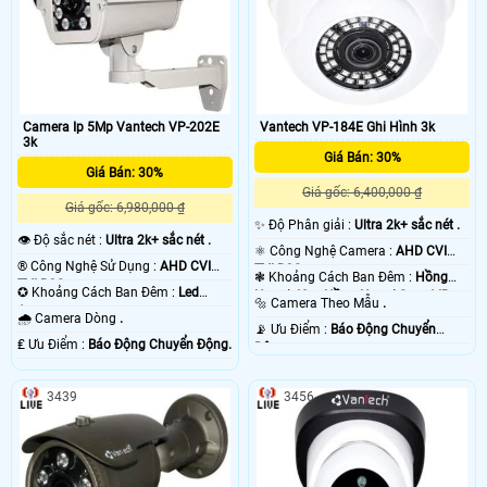
Camera Ip 5Mp Vantech VP-202E
Vantech VP-184E Ghi Hình 3k
3k
Giá Bán: 30%
Giá Bán: 30%
Giá gốc: 6,400,000 ₫
Giá gốc: 6,980,000 ₫
✨ Độ Phân giải :
Ultra 2k+ sắc nét .
👁 Độ sắc nét :
Ultra 2k+ sắc nét .
⚛️ Công Nghệ Camera :
AHD CVI
®️ Công Nghệ Sử Dụng :
AHD CVI
TVI BCS.
❃ Khoảng Cách Ban Đêm :
Hồng
TVI BCS.
✪ Khoảng Cách Ban Đêm :
Led
Ngoại 40m Hồng Ngoại Smart IR.
🔩 Camera Theo Mẫu
.
Array.
🌧️ Camera Dòng
.
️📡 Ưu Điểm :
Báo Động Chuyển
️₤ Ưu Điểm :
Báo Động Chuyển Động.
Động.
3439
3456