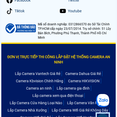
Facebook
Twitter
Tiktok
Youtube
Mã số doanh nghiệp: 0312866570 do Sở Tài Chính
TP.HCM cấp ngày 23/07/2014. Trụ sở chính: 51 Lũy
Bán Bích, Phường Phú Thạnh, Thành Phố Hồ Chí
Minh
ĐƠN VỊ TRỰC TIẾP THI CÔNG LẮP ĐẶT HỆ THỐNG CAMERA AN
NINH
Lắp Camera Vantech Giá Rẻ
Camera Dahua Giá Rẻ
Camera Kbvision Chính Hãng
Camera HIKVISION
Camera an ninh
Lắp camera gia đình
Lắp camera xem qua điện thoại
Lắp Camera Cửa Hàng Loại Nào
Lắp Camera Văn Phòng
Lắp Camera Nhà Xưởng
Lắp Camera Wifi Giá Rẻ Không Dây