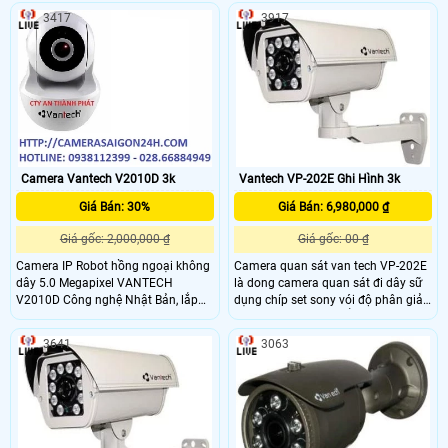
wifi rất tiện dụng, đơn giản và dễ
năng cắm vào nguồn điện là hoạt
3417
3917
dàng sử dụng với chức năng cắm
động (Plug & Play) phù hợp sử dụng
vào nguồn điện là hoạt động (Plug
cho gia đình, cửa hàng nhỏ
& Play) phù hợp sử dụng cho gia
đình, cửa hàng nhỏ
Camera Vantech V2010D 3k
Vantech VP-202E Ghi Hình 3k
Giá Bán: 30%
Giá Bán: 6,980,000 ₫
Giá gốc: 2,000,000 ₫
Giá gốc: 00 ₫
Camera IP Robot hồng ngoại không
Camera quan sát van tech VP-202E
dây 5.0 Megapixel VANTECH
là dong camera quan sát đi dây sữ
V2010D Công nghệ Nhật Bản, lắp
dụng chíp set sony vói độ phân giải
ráp tại Việt Nam, thiết kế đẹp phù
5.0 Megapixel vói khẩu dộ khung
hợp với mọi không gian ..
hình 25/30fps giúp hình ảnh hiển
3641
3063
thị mượt mà có hỗ trợ công nghệ
ghi hình H 265&H264 giúp ghi ghi
tối ưu hóa lưu lượng lưu trữ. Ngoài
ra camera có thể hỗ trợ dèn led
hồng ngoại ban đêm tầm bao phủ
từ 60-80m