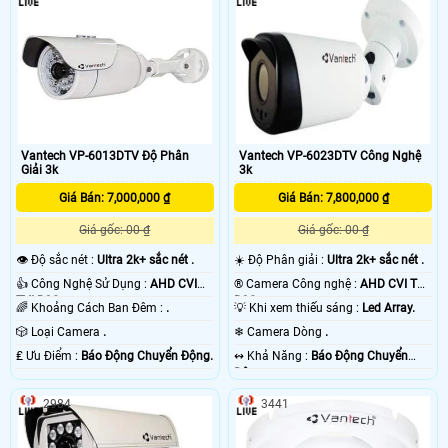
Vantech VP-6013DTV Độ Phân
Vantech VP-6023DTV Công Nghệ
Giải 3k
3k
Giá Bán: 7,000,000 ₫
Giá Bán: 7,800,000 ₫
Giá gốc: 00 ₫
Giá gốc: 00 ₫
👁 Độ sắc nét :
Ultra 2k+ sắc nét .
☀️ Độ Phân giải :
Ultra 2k+ sắc nét .
👍 Công Nghệ Sử Dụng :
AHD CVI
®️ Camera Công nghệ :
AHD CVI TVI
TVI BCS.
BCS.
🌈 Khoảng Cách Ban Đêm :
.
💡 Khi xem thiếu sáng :
Led Array.
🎲 Loại Camera
.
❄ Camera Dòng
.
️₤ Ưu Điểm :
Báo Động Chuyển Động.
️↭ Khả Năng :
Báo Động Chuyển
Động.
2984
3441