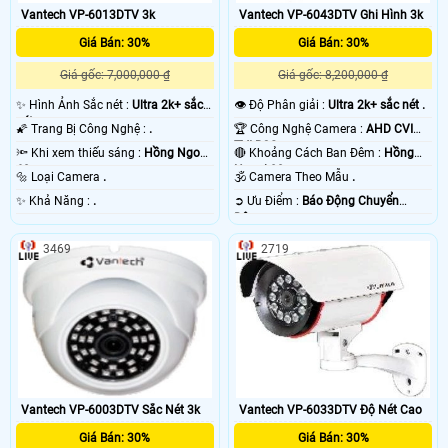
Vantech VP-6013DTV 3k
Vantech VP-6043DTV Ghi Hình 3k
Giá Bán: 30%
Giá Bán: 30%
Giá gốc: 7,000,000 ₫
Giá gốc: 8,200,000 ₫
✨ Hình Ảnh Sắc nét :
Ultra 2k+ sắc
👁 Độ Phân giải :
Ultra 2k+ sắc nét .
nét .
🌠 Trang Bị Công Nghệ :
.
🏆 Công Nghệ Camera :
AHD CVI
TVI BCS.
🔦 Khi xem thiếu sáng :
Hồng Ngoại
🔴 Khoảng Cách Ban Đêm :
Hồng
60m .
Ngoại 80m .
🔩 Loại Camera
.
🕉️ Camera Theo Mẫu
.
️✨ Khả Năng :
.
️➲ Ưu Điểm :
Báo Động Chuyển
Động.
3469
2719
Vantech VP-6003DTV Sắc Nét 3k
Vantech VP-6033DTV Độ Nét Cao
Giá Bán: 30%
Giá Bán: 30%