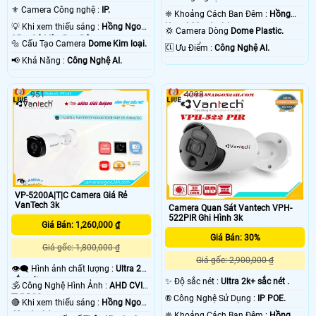
⚜️ Camera Công nghệ :
IP.
❈ Khoảng Cách Ban Đêm :
Hồng
Ngoại 30m Led Array.
💡 Khi xem thiếu sáng :
Hồng Ngoại
💢 Camera Dòng
Dome Plastic.
25m Có Màu Ban Ðêm.
🔩 Cấu Tạo Camera
Dome Kim loại.
️🆑 Ưu Điểm :
Công Nghệ AI.
️📢 Khả Năng :
Công Nghệ AI.
951
4093
VP-5200A|T|C Camera Giá Rẻ
VanTech 3k
Camera Quan Sát Vantech VPH-
522PIR Ghi Hình 3k
Giá Bán: 1,260,000 ₫
Giá Bán: 30%
Giá gốc: 1,800,000 ₫
Giá gốc: 2,900,000 ₫
👁️‍🗨 Hình ảnh chất lượng :
Ultra 2k+
sắc nét .
✨ Độ sắc nét :
Ultra 2k+ sắc nét .
🕉️ Công Nghệ Hình Ảnh :
AHD CVI
TVI BCS.
®️ Công Nghệ Sử Dụng :
IP POE.
🔴 Khi xem thiếu sáng :
Hồng Ngoại
40m Led Array.
❈ Khoảng Cách Ban Đêm :
Hồng