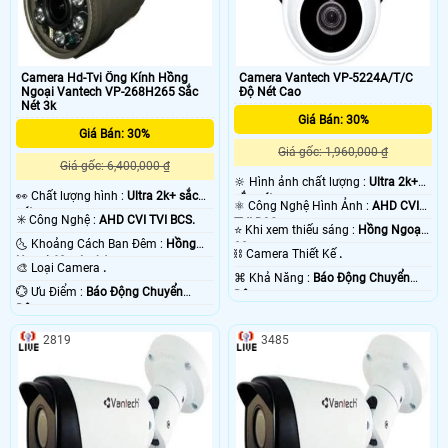
Camera Hd-Tvi Ống Kính Hồng
Camera Vantech VP-5224A/T/C
Ngoại Vantech VP-268H265 Sắc
Độ Nét Cao
Nét 3k
Giá Bán: 30%
Giá Bán: 30%
Giá gốc: 1,960,000 ₫
Giá gốc: 6,400,000 ₫
🔆 Hình ảnh chất lượng :
Ultra 2k+
️👀 Chất lượng hình :
Ultra 2k+ sắc
sắc nét .
⚛️ Công Nghệ Hình Ảnh :
AHD CVI
nét .
✳️ Công Nghệ :
AHD CVI TVI BCS.
TVI BCS.
⭐ Khi xem thiếu sáng :
Hồng Ngoại
🌜 Khoảng Cách Ban Đêm :
Hồng
30m .
⛓ Camera Thiết Kế
.
Ngoại 60m Led Array.
🎨 Loại Camera
.
️⌘ Khả Năng :
Báo Động Chuyển
️💮 Ưu Điểm :
Báo Động Chuyển
Động.
Động.
2819
3485