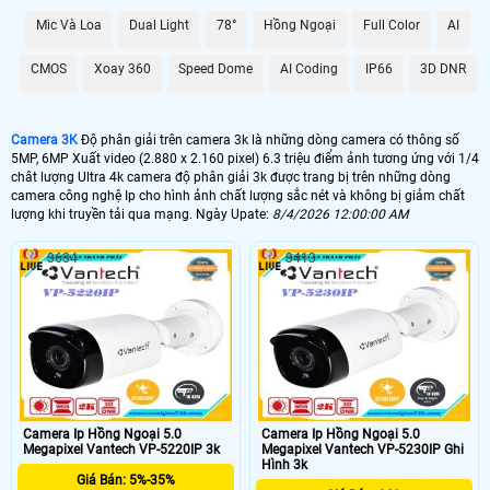
Mic Và Loa
Dual Light
78°
Hồng Ngoại
Full Color
AI
CMOS
Xoay 360
Speed Dome
AI Coding
IP66
3D DNR
Camera 3K
Độ phân giải trên camera 3k là những dòng camera có thông số
5MP, 6MP Xuất video (2.880 x 2.160 pixel) 6.3 triệu điểm ảnh tương ứng với 1/4
chât lượng Ultra 4k camera độ phân giải 3k được trang bị trên những dòng
camera công nghệ Ip cho hình ảnh chất lượng sắc nét và không bị giảm chất
lượng khi truyền tải qua mạng. Ngày Upate:
8/4/2026 12:00:00 AM
3634
3413
Camera Ip Hồng Ngoại 5.0
Camera Ip Hồng Ngoại 5.0
Megapixel Vantech VP-5220IP 3k
Megapixel Vantech VP-5230IP Ghi
Hình 3k
Giá Bán: 5%-35%