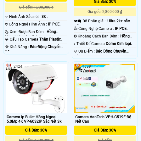
Giá Bán: 30%
Giá gốc: 1,980,000 ₫
Giá gốc: 2,800,000 ₫
✨ Hình Ảnh Sắc nét :
3k .
👁️‍🗨 Độ Phân giải :
Ultra 2k+ sắc
®️ Công Nghệ Hình Ảnh :
IP POE.
nét .
👍 Công Nghệ Camera :
IP POE.
🌜 Xem Được Ban Đêm :
Hồng
✪ Khoảng Cách Ban Đêm :
Hồng
Ngoại 40m Starlight.
💎 Cấu Tạo Camera
Thân Plastic.
Ngoại 60m Starlight.
↕️ Thiết Kế Camera
Dome Kim loại.
️💎 Khả Năng :
Báo Động Chuyển
️💠 Ưu Điểm :
Báo Động Chuyển
Động.
Động.
2424
1389
Camera Ip Bullet Hồng Ngoại
Camera VanTech VPH-C519F Độ
5.0Mp 4K VP-6032IP Sắc Nét 3k
Nét Cao
Giá Bán: 30%
Giá Bán: 30%
Giá gốc: 3,800,000 ₫
Giá gốc: