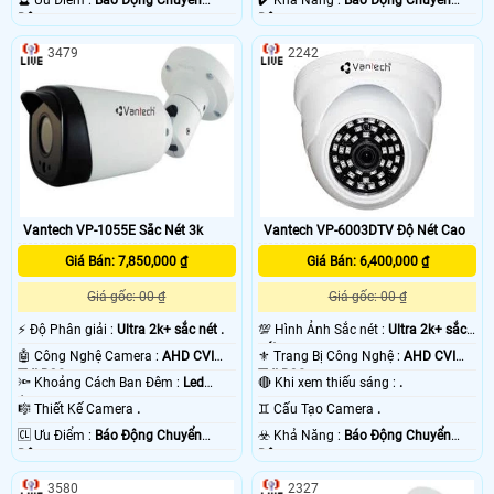
Động.
Động.
3479
2242
Vantech VP-1055E Sắc Nét 3k
Vantech VP-6003DTV Độ Nét Cao
Giá Bán: 7,850,000 ₫
Giá Bán: 6,400,000 ₫
Giá gốc: 00 ₫
Giá gốc: 00 ₫
️⚡ Độ Phân giải :
Ultra 2k+ sắc nét .
💯 Hình Ảnh Sắc nét :
Ultra 2k+ sắc
nét .
🤖️ Công Nghệ Camera :
AHD CVI
⚜️ Trang Bị Công Nghệ :
AHD CVI
TVI BCS.
TVI BCS.
🔦 Khoảng Cách Ban Đêm :
Led
🔴 Khi xem thiếu sáng :
.
Array.
🎼️ Thiết Kế Camera
.
♊ Cấu Tạo Camera
.
️🆑 Ưu Điểm :
Báo Động Chuyển
️☣️ Khả Năng :
Báo Động Chuyển
Động.
Động.
3580
2327