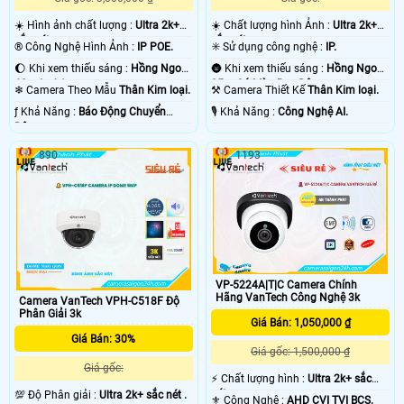
☀️ Hình ảnh chất lượng :
Ultra 2k+
☀️ Chất lượng hình Ảnh :
Ultra 2k+
sắc nét .
sắc nét .
®️ Công Nghệ Hình Ảnh :
IP POE.
✳️ Sử dụng công nghệ :
IP.
🌔 Khi xem thiếu sáng :
Hồng Ngoại
🌚 Khi xem thiếu sáng :
Hồng Ngoại
60m Led Array.
25m Có Màu Ban Ðêm.
❄ Camera Theo Mẫu
Thân Kim loại.
⚒ Camera Thiết Kế
Thân Kim loại.
️ƒ Khả Năng :
Báo Động Chuyển
️🎙 Khả Năng :
Công Nghệ AI.
Động.
890
1193
VP-5224A|T|C Camera Chính
Hãng VanTech Công Nghệ 3k
Camera VanTech VPH-C518F Độ
Phân Giải 3k
Giá Bán: 1,050,000 ₫
Giá Bán: 30%
Giá gốc: 1,500,000 ₫
Giá gốc:
️⚡ Chất lượng hình :
Ultra 2k+ sắc
nét .
💯 Độ Phân giải :
Ultra 2k+ sắc nét .
⚜️ Công Nghệ :
AHD CVI TVI BCS.