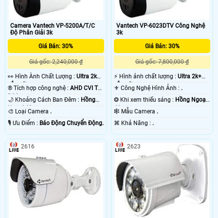
Camera Vantech VP-5200A/T/C
Vantech VP-6023DTV Công Nghệ
Độ Phân Giải 3k
3k
Giá Bán: 30%
Giá Bán: 30%
Giá gốc: 2,240,000 ₫
Giá gốc: 7,800,000 ₫
️👀 Hình Ành Chất Lượng :
Ultra 2k+
️⚡ Hình ảnh chất lượng :
Ultra 2k+
sắc nét .
sắc nét .
®️ Tích hợp công nghệ :
AHD CVI TVI
⚜️ Công Nghệ Hình Ảnh :
.
BCS.
🌙 Khoảng Cách Ban Đêm :
Hồng
❂ Khi xem thiếu sáng :
Hồng Ngoại
Ngoại 40m .
40m .
🎨 Loại Camera
.
🕸️ Mẫu Camera
.
️🎙 Ưu Điểm :
Báo Động Chuyển Động.
️⌘ Khả Năng :
.
2616
2623