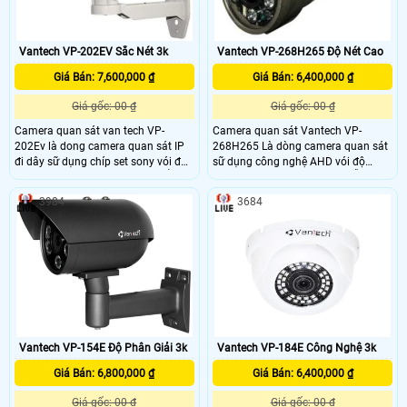
Vantech VP-202EV Sắc Nét 3k
Vantech VP-268H265 Độ Nét Cao
Giá Bán: 7,600,000 ₫
Giá Bán: 6,400,000 ₫
Giá gốc: 00 ₫
Giá gốc: 00 ₫
Camera quan sát van tech VP-
Camera quan sát Vantech VP-
202Ev là dong camera quan sát IP
268H265 Là dòng camera quan sát
đi dây sữ dụng chíp set sony vói độ
sữ dụng công nghệ AHD vói độ
phân giải 5.0 Megapixel vói khẩu dộ
phân giải 5.0 Megapixel có hỗ trợ
khung hình 25/30fps giúp hình ảnh
hồng ngoại với tầm quét 50-60m
3984
3684
hiển thị mượt mà có hỗ trợ công
giúp hình ảnh hiển thị rõ nét cả ban
nghệ ghi hình H 265&H264 giúp ghi
đêm lẫn ban ngày . Camera được
ghi tối ưu hóa lưu lượng lưu trữ.
thiết kế bắng sắt,nhỏ gọn và chống
Ngoài ra camera có thể hỗ trợ dèn
chịu trong những môi trường khắc
led hồng ngoại ban đêm tầm bao
nhiệt với khả năng kháng nước IP
phủ từ 60-80m
68
Vantech VP-154E Độ Phân Giải 3k
Vantech VP-184E Công Nghệ 3k
Giá Bán: 6,800,000 ₫
Giá Bán: 6,400,000 ₫
Giá gốc: 00 ₫
Giá gốc: 00 ₫