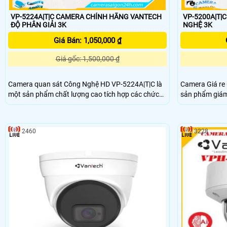
VP-5224A|T|C CAMERA CHÍNH HÃNG VANTECH
VP-5200A|T|C 
ĐỘ PHÂN GIẢI 3K
NGHỆ 3K
Giá Bán: 1,050,000 ₫
Giá gốc: 1,500,000 ₫
Camera quan sát Công Nghệ HD VP-5224A|T|C là
Camera Giá re
một sản phẩm chất lượng cao tích hợp các chức
sản phẩm giám 
năng cao cấp. Với công nghệ AI, camera này có
đến 5.0 MP. Sản phẩm này còn có khả năng giám
khả năng cân bằng ánh sáng BLC, giúp cho việc
sát ban đêm vớ
lắp trong nhà trở nên tốt hơn. camera còn có khả
40m, mang lại 
2460
3228
năng lưu trữ lâu hơn với công nghệ H