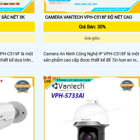
CAMERA VANTECH VPH-C519F SẮC NÉT 3K
CAMERA VANTECH VPH-C518F ĐỘ NÉT CAO
Giá Bán: 30%
Giá gốc:
VPH-C519F là một
Camera An Ninh Công Nghệ IP VPH-C518F là một
hiết kế dựa trên
sản phẩm cao cấp được thiết kế để
Tin hơn
an ninh
iải
cho nhà ở, văn phòng và các không gian công
 nét và chi tiết,
cộng. Với độ phân giải cao 2MP, camera này cung
ại cơ sở của bạn
cấp hình ảnh sắc nét, chi tiết và chất lượng cao.
3041
VPH-C518F là lựa chọn lý tưởng để cải thiện an
ninh cho mọi môi trường