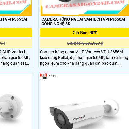
H VPH-3655AI
CAMERA HỒNG NGOẠI VANTECH VPH-3656AI
CÔNG NGHỆ 3K
Giá Bán: 30%
0 ₫
Giá gốc: 6,800,000 ₫
 AI IP Vantech
Camera hồng ngoại AI IP Vantech VPH-3656AI
 phân giải 5.0MP,
kiểu dáng Bullet, độ phân giải 5.0MP, tầm xa hồng
 năng quan sát
ngoại 40m cho khả năng quan sát bao quát,
độ nét cao, chuẩn
truyền tải dữ liệu với độ nét cao, chuẩn nén hình
IP66 giúp camera
ảnh H.265, tiêu chuẩn IP66 giúp camera chống
2784
ong nhà và ngoài
nước, nên lắp đặt được trong nhà và ngoài trời. lắp
đặt camera quan sát công ty cảm biên hồng ngoa
AI IP Vantech