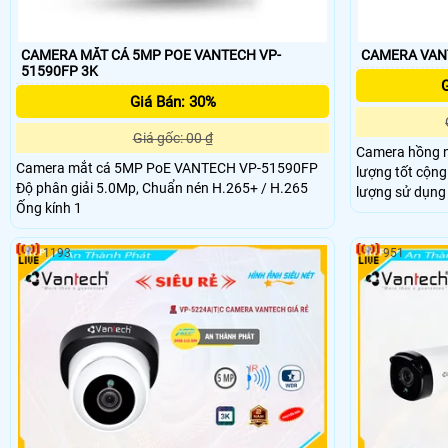
CAMERA MẮT CÁ 5MP POE VANTECH VP-
51590FP 3K
G
Giá Bán: 30%
Giá gốc: 00 ₫
Camera hồng n
Camera mắt cá 5MP PoE VANTECH VP-51590FP
lượng tốt cộng 
Độ phân giải 5.0Mp, Chuẩn nén H.265+ / H.265
lượng sử dụng 
Ống kính 1
vực ngoài trời 
nghiệp, kho bãi
thương mại, v. v
1193
951