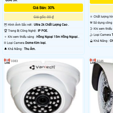
Giá Bán: 30%
Giá gốc: 00 ₫
🔆 Chất lượng h
🦉 Hình Ảnh Sắc nét :
Ultra 2k Chất Lượng Cao .
🏆 Trang Bị Công Nghệ :
IP POE.
Smart IR.
🤹 Loại Camera
🔅 Khi xem thiếu sáng :
Hồng Ngoại 15m Hồng Ngoại
️🔮 Khả Năng :
Ch
Smart IR.
⛓ Loại Camera
Dome Kim loại.
️🔔 Khả Năng :
Thu Âm.
3383
3146