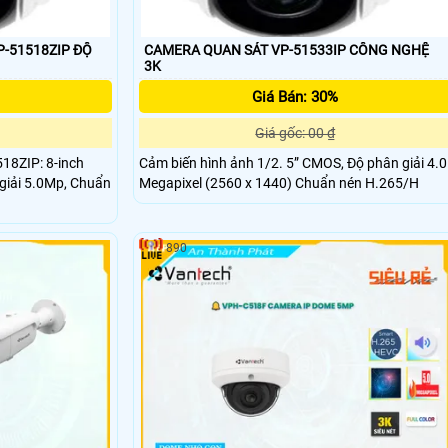
P-51518ZIP ĐỘ
CAMERA QUAN SÁT VP-51533IP CÔNG NGHỆ
3K
Giá Bán: 30%
Giá gốc: 00 ₫
18ZIP: 8-inch
Cảm biến hình ảnh 1/2. 5” CMOS, Độ phân giải 4.0
giải 5.0Mp, Chuẩn
Megapixel (2560 x 1440) Chuẩn nén H.265/H
890