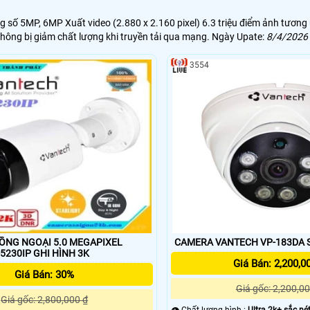
số 5MP, 6MP Xuất video (2.880 x 2.160 pixel) 6.3 triệu điểm ảnh tương ứ
hông bị giảm chất lượng khi truyền tải qua mạng. Ngày Upate:
8/4/2026
3554
ỒNG NGOẠI 5.0 MEGAPIXEL
CA
VANTECH VP-5230IP GHI HÌNH 3K
Giá Bán: 2,200,0
Giá Bán: 30%
Giá gốc: 2,200,00
Giá gốc: 2,800,000 ₫
👁 Chất lượng hình :
Ultra 2k+ sắc nét