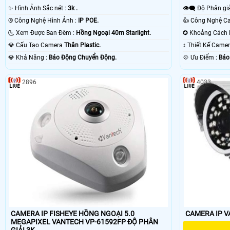
✨ Hình Ảnh Sắc nét :
3k .
👁️‍🗨 Độ Phân gi
®️ Công Nghệ Hình Ảnh :
IP POE.
🌜 Xem Được Ban Đêm :
Hồng Ngoại 40m Starlight.
💎 Cấu Tạo Camera
Thân Plastic.
↕️ Thiết Kế Came
️💎 Khả Năng :
Báo Động Chuyển Động.
️💠 Ưu Điểm :
Báo
2896
4033
CAMERA IP FISHEYE HỒNG NGOẠI 5.0
MEGAPIXEL VANTECH VP-61592FP ĐỘ PHÂN
GIẢI 3K