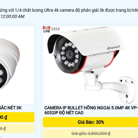
ng với 1/4 chât lượng Ultra 4k camera độ phân giải 3k được trang bị trê
 12:00:00 AM
2424
MERA VANTECH VP-183DA SẮC NÉT 3K
CAMERA IP BULLET HỒNG NGOẠI 5.0MP 4K VP-
6032IP ĐỘ NÉT CAO
00 ₫
Giá Bán: 30%
0 ₫
Giá gốc: 3,800,000 ₫
 .