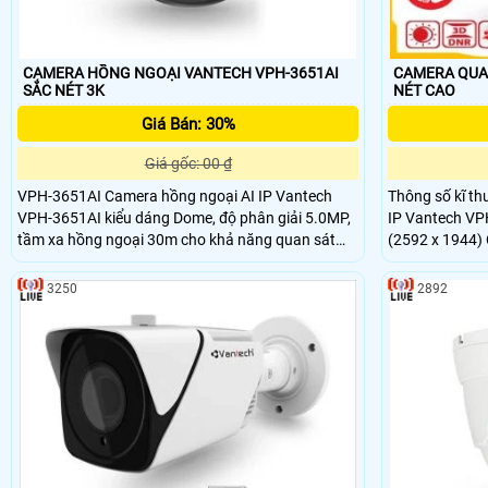
CAMERA HỒNG NGOẠI VANTECH VPH-3651AI
CAMERA QUAN
SẮC NÉT 3K
NÉT CAO
Giá Bán: 30%
Giá gốc: 00 ₫
VPH-3651AI Camera hồng ngoại AI IP Vantech
Thông số kĩ thuật C
VPH-3651AI kiểu dáng Dome, độ phân giải 5.0MP,
IP Vantech VP
tầm xa hồng ngoại 30m cho khả năng quan sát
(2592 x 1944) 
bao quát, truyền tải dữ liệu với độ nét cao, chuẩn
cố định 2.8 ~
nén hình ảnh H.265, tiêu chuẩn IP66 giúp camera
3250
2892
chống nước, nên lắp đặt được trong nhà và ngoài
trời. Camera hồng ngoại AI IP Vantech VPH-
3651AI