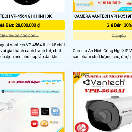
CAMERA VANTECH VP-4564 GHI HÌNH 3K
iá Bán: 28,000,000 ₫
Giá Bán: 30%
Giá gốc: 28,000,000 ₫
Giá gốc:
goại Vantech VP-4564 thiết kế chất
với giá thành cạnh tranh tốt, chất
Camera An Ninh Công Nghệ IP 
ổn định nên phù hợp lắp đặt khu
sản phẩm chất lượng cao, được t
rộng lớn cho công trình xây dựng, xí
công nghệ tiên tiến nhất hiện nay. Với độ phân g
, bệnh viện, siêu thị, trung tâm
Full HD, nó mang đến hình ảnh sắc
. v.
cho phép bạn giám sát an toàn t
3632