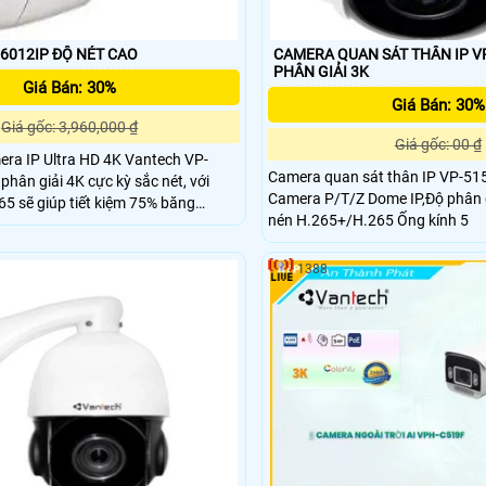
VANTECH VP-6012IP ĐỘ NÉT CAO
CAMERA QUAN SÁT THÂN IP V
PHÂN GIẢI 3K
Giá Bán: 30%
Giá Bán: 30%
Giá gốc: 3,960,000 ₫
Giá gốc: 00 ₫
ra IP Ultra HD 4K Vantech VP-
Camera quan sát thân IP VP-515
phân giải 4K cực kỳ sắc nét, với
Camera P/T/Z Dome IP,Độ phân 
5 sẽ giúp tiết kiệm 75% băng
nén H.265+/H.265 Ống kính 5
nvif kết nối được với tất cả các sản
1388