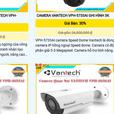
TECH VPH-
CAMERA VANTECH VPH-5733AI GHI HÌNH 3K
Giá Bán: 30%
Giá gốc: 26,000,000 ₫
0 ₫
VPH-5733AI camera Speed Dome Vantech là dòng
ng ngừng của công
camera IP hồng ngoại Speed dome. Camera có độ
g minh nhân tạo
phân giải 5.0 Megapixel. Camera hỗ trợ tính năng
người, nâng cao
zoom 33x PTZ
g Camera, dịch
4026
iá thành hợp lý.