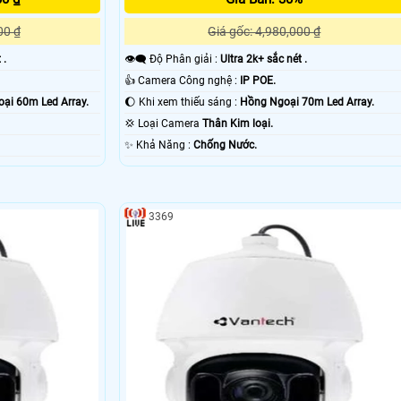
00 ₫
Giá gốc: 4,980,000 ₫
 .
👁️‍🗨 Độ Phân giải :
Ultra 2k+ sắc nét .
👍 Camera Công nghệ :
IP POE.
ại 60m Led Array.
🌔 Khi xem thiếu sáng :
Hồng Ngoại 70m Led Array.
💢 Loại Camera
Thân Kim loại.
️✨ Khả Năng :
Chống Nước.
3369