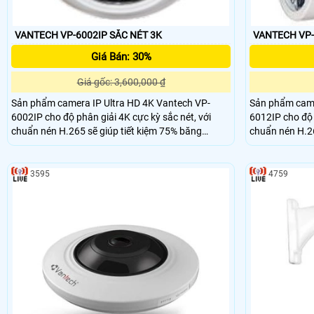
VANTECH VP-6002IP SẮC NÉT 3K
Giá Bán: 30%
Giá gốc: 3,600,000 ₫
Sản phẩm camera IP Ultra HD 4K Vantech VP-
Sản phẩm came
6002IP cho độ phân giải 4K cực kỳ sắc nét, với
6012IP cho độ 
chuẩn nén H.265 sẽ giúp tiết kiệm 75% băng
chuẩn nén H.26
thông, hỗ trợ Onvif kết nối được với tất cả các sản
thông, hỗ trợ O
phẩm khác.
phẩm khác.
3595
4759