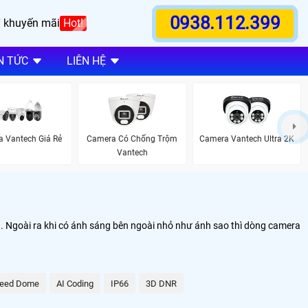
0938.112.399
 khuyến mãi
Hot!
N TỨC
LIÊN HỆ
 Vantech Giá Rẻ
Camera Có Chống Trộm
Camera Vantech Ultra 2K
Vantech
g. Ngoài ra khi có ánh sáng bên ngoài nhỏ như ánh sao thì dòng camera
eed Dome
AI Coding
IP66
3D DNR