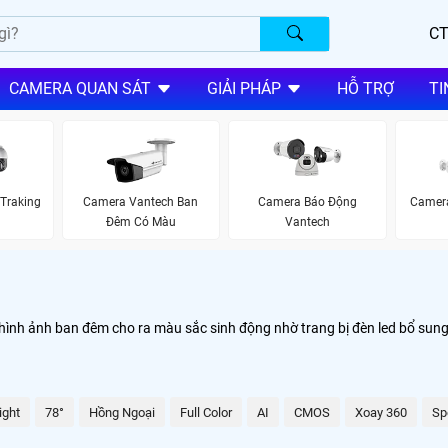
CT
CAMERA QUAN SÁT
GIẢI PHÁP
HỖ TRỢ
TI
Traking
Camera Vantech Ban
Camera
Camera Báo Động
Đêm Có Màu
Vantech
hình ảnh ban đêm cho ra màu sắc sinh động nhờ trang bị đèn led bổ sun
ight
78°
Hồng Ngoại
Full Color
AI
CMOS
Xoay 360
Sp