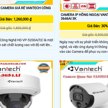
CAMERA GIÁ RẺ VANTECH CÔNG
CAMERA IP HỒNG NGOẠI VAN
3646AI 3K
Giá Bán: 1,260,000 ₫
Giá Bán: 30%
Giá gốc: 1,800,000 ₫
Giá gốc: 5,500,00
 Công Nghệ HD VP-5200A|T|C là một
Ngày nay với sự phát triển khô
sát chất lượng cao với độ nét lên
nghệ, và việc ứng dụng trí thôn
vào các Camera để phục vụ con 
i công nghệ hồng ngoại lên đến
cuộc sống là việc ưu tiên. VANTECH luôn mong
hình ảnh mịn đẹp hơn
muốn mang đến Quý khách nhữn
2935
vụ tiện lợi nhất, thông minh với g