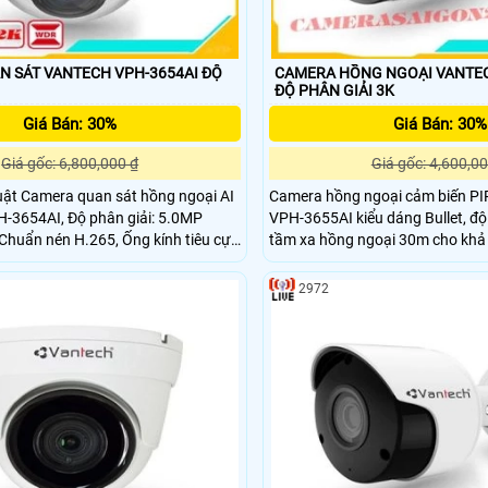
 SÁT VANTECH VPH-3654AI ĐỘ
CAMERA HỒNG NGOẠI VANTEC
ĐỘ PHÂN GIẢI 3K
Giá Bán: 30%
Giá Bán: 30%
Giá gốc: 6,800,000 ₫
Giá gốc: 4,600,00
amera quan sát hồng ngoại AI
Camera hồng ngoại cảm biến PIR
H-3654AI, Độ phân giải: 5.0MP
VPH-3655AI kiểu dáng Bullet, độ
Chuẩn nén H.265, Ống kính tiêu cự
tầm xa hồng ngoại 30m cho khả
 12mm,
bao quát, truyền tải dữ liệu với 
nén hình ảnh H.265, tiêu chuẩn 
2972
chống nước, nên lắp đặt được tr
trời.