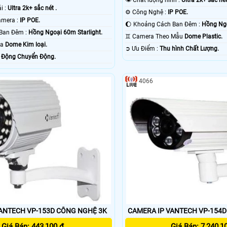
ải :
Ultra 2k+ sắc nét .
⚙ Công Nghệ :
IP POE.
👍 Công Nghệ Camera :
IP POE.
🌔 Khoảng Cách Ban Đêm :
Hồng Ngo
✪ Khoảng Cách Ban Đêm :
Hồng Ngoại 60m Starlight.
♊ Camera Theo Mẫu
Dome Plastic.
ra
Dome Kim loại.
️➲ Ưu Điểm :
Thu hình Chất Lượng.
 Động Chuyển Động.
4066
CAMERA IP VANTECH VP-153D CÔNG NGHỆ 3K
CAMERA IP VANTECH VP-154D
Giá Bán: 443,100 ₫
Giá Bán: 7,240,1