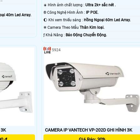
☀️ Hình ảnh chất lượng :
Ultra 2k+ sắc nét .
®️ Công Nghệ Hình Ảnh :
IP POE.
ại 40m Led Array.
🌔 Khi xem thiếu sáng :
Hồng Ngoại 60m Led Array.
❄ Camera Theo Mẫu
Thân Kim loại.
️ƒ Khả Năng :
Báo Động Chuyển Động.
5924
 3K
CAMERA IP VANTECH VP-202D GHI HÌNH 3K
00 ₫
Giá Bán: 30%