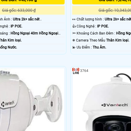
Giá gốc: 633,000 ₫
Giá gốc: 10,343,0
ình Ảnh :
Ultra 2k+ sắc nét .
️👀 Chất lượng hình :
Ultra 2k+ sắc nét
⚒ Sử dụng công nghệ :
IP POE.
👍 Công Nghệ :
IP POE.
🌛 Khi xem thiếu sáng :
Hồng Ngoại 40m Hồng Ngoại
🔦 Khoảng Cách Ban Đêm :
Hồng Ngo
Thân Kim loại.
❄ Camera Theo Mẫu
Thân Kim loại.
ống Nước.
️💫 Ưu Điểm :
Thu Âm.
3764