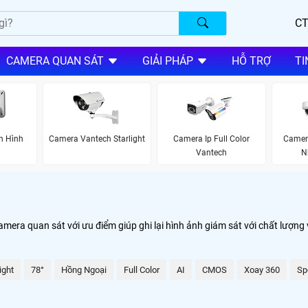
CT
CAMERA QUAN SÁT
GIẢI PHÁP
HỖ TRỢ
TI
h Hình
Camera Vantech Starlight
Camera Ip Full Color
Camer
Vantech
N
ra quan sát với ưu điểm giúp ghi lại hình ảnh giám sát với chất lượng 
ight
78°
Hồng Ngoại
Full Color
AI
CMOS
Xoay 360
Sp