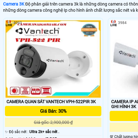
Camera 3K
Độ phân giải trên camera 3k là những dòng camera có thông 
những dòng camera công nghệ Ip cho hình ảnh chất lượng sắc nét và k
4093
3984
CAMERA QUAN SÁT VANTECH VPH-522PIR 3K
CAMERA IP A
GHI HÌNH 3K
Giá Bán: 30%
Giá gốc: 2,900,000 ₫
✨ Độ sắc nét :
Ultra 2k+ sắc nét .
💯 Chất lượng hì