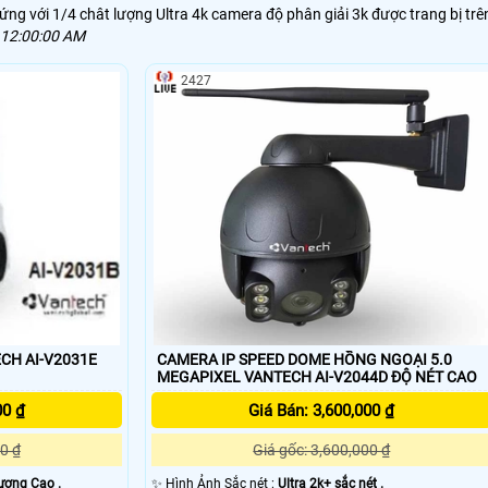
ng với 1/4 chât lượng Ultra 4k camera độ phân giải 3k được trang bị trê
 12:00:00 AM
2427
ECH AI-V2031E
CAMERA IP SPEED DOME HỒNG NGOẠI 5.0
MEGAPIXEL VANTECH AI-V2044D ĐỘ NÉT CAO
00 ₫
Giá Bán: 3,600,000 ₫
0 ₫
Giá gốc: 3,600,000 ₫
Lượng Cao .
✨ Hình Ảnh Sắc nét :
Ultra 2k+ sắc nét .