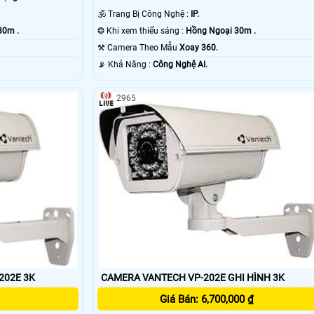
🕉️ Trang Bị Công Nghệ :
IP.
30m .
❂ Khi xem thiếu sáng :
Hồng Ngoại 30m .
⚒ Camera Theo Mẫu
Xoay 360.
️📡 Khả Năng :
Công Nghệ AI.
2965
202E 3K
CAMERA VANTECH VP-202E GHI HÌNH 3K
Giá Bán: 6,700,000 ₫