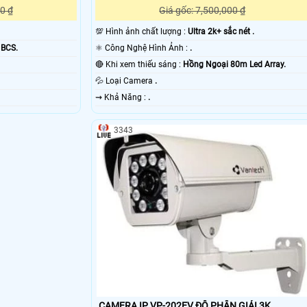
0 ₫
Giá gốc: 7,500,000 ₫
💯 Hình ảnh chất lượng :
Ultra 2k+ sắc nét .
 BCS.
⚛️ Công Nghệ Hình Ảnh :
.
.
🔴 Khi xem thiếu sáng :
Hồng Ngoại 80m Led Array.
💦 Loại Camera
.
️⇝ Khả Năng :
.
3343
CAMERA IP VP-202EV ĐỘ PHÂN GIẢI 3K