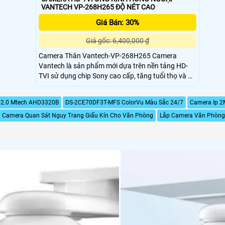
VANTECH VP-268H265 ĐỘ NÉT CAO
Giá Bán: 30%
Giá gốc: 6,400,000 ₫
Camera Thân Vantech-VP-268H265 Camera
Vantech là sản phẩm mới dựa trên nền tảng HD-
TVI sử dụng chip Sony cao cấp, tăng tuổi thọ và độ
bền. Cho hình ảnh HD sắc nét với độ phân giải 5.0
Megapixel. Hỗ trợ các chức năng nổi bật khác như:
 2.0 Mtech AHD3320B
DS-2CE70DF3T-MFS ColorVu Màu Sắc 24/7
Camera Ip 
Hồng Ngoại Day/Night (ICR), Cần bằng ánh sáng
 Camera Quan Sát Nguy Trang Giấu Kín Cho Văn Phòng
trắng( AWB), AGC,Chống ngược sáng (BLC)
Lắp Camera Văn Phòng 