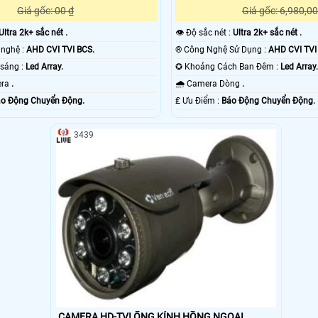
Giá gốc: 00 ₫
Giá gốc: 6,980,00
Ultra 2k+ sắc nét .
👁 Độ sắc nét :
Ultra 2k+ sắc nét .
👍 Camera Công nghệ :
AHD CVI TVI BCS.
®️ Công Nghệ Sử Dụng :
AHD CVI TVI
🌙 Khi xem thiếu sáng :
Led Array.
✪ Khoảng Cách Ban Đêm :
Led Array
mera
.
🌧️ Camera Dòng
.
o Động Chuyển Động.
️₤ Ưu Điểm :
Báo Động Chuyển Động.
3439
CAMERA HD-TVI ỐNG KÍNH HỒNG NGOẠI