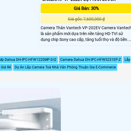
Giá Bán: 30%
Giá gốc: 7,600,000 ₫
Camera Thân Vantech VP-202EV Camera Vantec
là sản phẩm mới dựa trên nền tảng HD-TVI sử
dụng chip Sony cao cấp, tăng tuổi thọ và độ bền.
Cho hình ảnh HD sắc nét với độ phân giải 5.0
Megapixel. Hỗ trợ các chức năng nổi bật khác như:
Hồng Ngoại Day/Night (ICR), Cần bằng ánh sáng
2Mp Dahua DH-IPC-HFW1220MP-S-I2
Camera Dahua DH-IPC-HFW5231EP-Z
Lắp
trắng( AWB), AGC,Chống ngược sáng (BLC)
Giá Rẻ
Dự Án Lắp Camera Toà Nhà Văn Phòng Thuận Gia E-Commerce