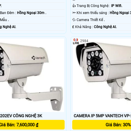
P.
👍 Trang Bị Công Nghệ :
IP Wifi.
💡 Khoảng Cách Ban Đêm :
Hồng Ngoại 30m .
🔦 Khi xem thiếu sáng :
Hồng Ngoại 
o Mẫu
.
💦 Camera Thiết Kế
.
g Nghệ AI.
️₤ Khả Năng :
Công Nghệ AI.
2984
VANTECH VP-202EV CÔNG NGHỆ 3K
CAMERA IP 5MP VANTECH VP-
Giá Bán: 7,600,000 ₫
Giá Bán: 30%