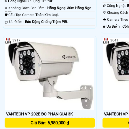
®️ Công Nghệ Sử Dụng :
IP POE.
🌠 Công Nghệ :
I
❈ Khoảng Cách Ban Đêm :
Hồng Ngoại 30m Hồng Ngoại
EXIR.
🛡 Cấu Tạo Camera
Thân Kim Loại.
🌧️ Camera The
️ლ Ưu Điểm :
Báo Động Chống Trộm PIR.
️♚ Ưu Điểm :
Côn
3917
3641
VANTECH VP-202E ĐỘ PHÂN GIẢI 3K
Giá Bán: 6,980,000 ₫