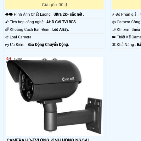
Giá gốc: 00 ₫
👁️‍🗨 Hình Ành Chất Lượng :
Ultra 2k+ sắc nét .
️⚡ Độ Phân giải :
🌠 Tích hợp công nghệ :
AHD CVI TVI BCS.
🌈 Khoảng Cách Ban Đêm :
Led Array.
🎨 Loại Camera
.
👑 Thiết Kế Ca
️ლ Ưu Điểm :
Báo Động Chuyển Động.
️⌘ Khả Năng :
Bá
3459
CAMERA HD-TVI ỐNG KÍNH HỒNG NGOẠI