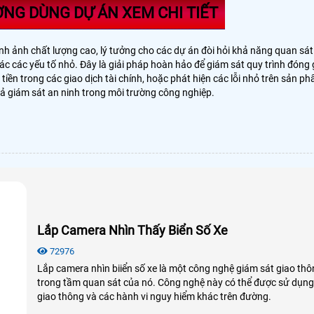
NG DÙNG DỰ ÁN XEM CHI TIẾT
 ảnh chất lượng cao, lý tưởng cho các dự án đòi hỏi khả năng quan sát ch
xác các yếu tố nhỏ. Đây là giải pháp hoàn hảo để giám sát quy trình đón
iền trong các giao dịch tài chính, hoặc phát hiện các lỗi nhỏ trên sản p
ả giám sát an ninh trong môi trường công nghiệp.
Lắp Camera Nhìn Thấy Biển Số Xe
72976
Lắp camera nhìn biiển số xe là một công nghệ giám sát giao thô
trong tầm quan sát của nó. Công nghệ này có thể được sử dụng đ
giao thông và các hành vi nguy hiểm khác trên đường.