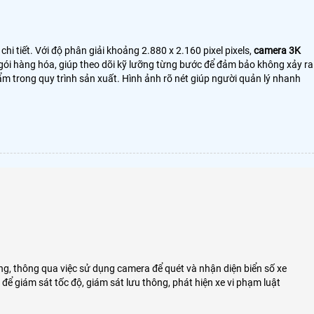
i tiết. Với độ phân giải khoảng 2.880 x 2.160 pixel pixels,
camera 3K
g gói hàng hóa, giúp theo dõi kỹ lưỡng từng bước để đảm bảo không xảy ra
hẩm trong quy trình sản xuất. Hình ảnh rõ nét giúp người quản lý nhanh
ng, thông qua việc sử dụng camera để quét và nhận diện biển số xe
ể giám sát tốc độ, giám sát lưu thông, phát hiện xe vi phạm luật