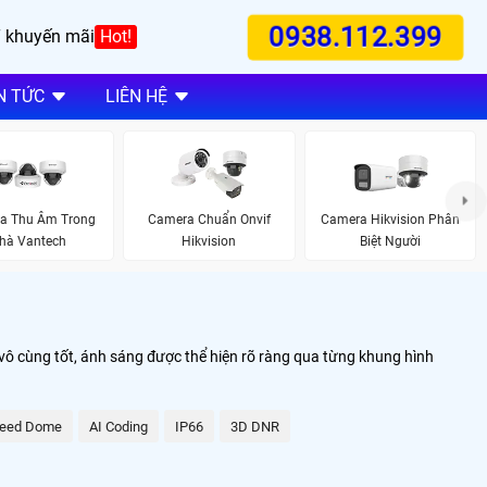
0938.112.399
 khuyến mãi
Hot!
N TỨC
LIÊN HỆ
a Thu Âm Trong
Camera Chuẩn Onvif
Camera Hikvision Phân
hà Vantech
Hikvision
Biệt Người
vô cùng tốt, ánh sáng được thể hiện rõ ràng qua từng khung hình
eed Dome
AI Coding
IP66
3D DNR