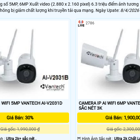
số 5MP, 6MP Xuất video (2.880 x 2.160 pixel) 6.3 triệu điểm ảnh tương ứ
hông bị giảm chất lượng khi truyền tải qua mạng. Ngày Upate:
8/4/2026
2786
I WIFI 5MP VANTECH AI-V2031D
CAMERA IP AI WIFI 6MP VANT
SẮC NÉT 3K
Giá Bán: 30%
Giá Bán: 1,900,0
Giá gốc: 1,990,000 ₫
Giá gốc: 2,300,00
nh :
Ultra 2k+ sắc nét .
🦉 Hình Ảnh Sắc nét :
Ultra 2k Chất 