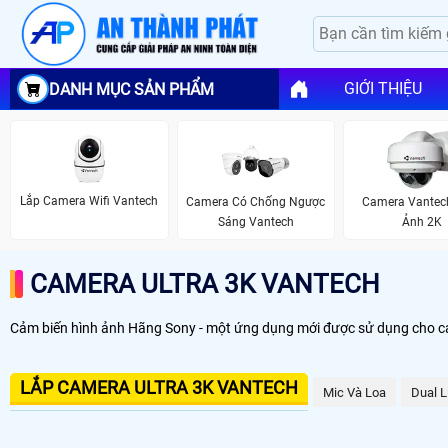
GIỚI THIỆU
DANH MỤC SẢN PHẨM
Lắp Camera Wifi Vantech
Camera Có Chống Ngược
Camera Vantec
Sáng Vantech
Ảnh 2K
CAMERA ULTRA 3K VANTECH
Cảm biến hình ảnh Hãng Sony - một ứng dụng mới được sử dụng cho came
LẮP CAMERA ULTRA 3K VANTECH
Mic Và Loa
Dual L