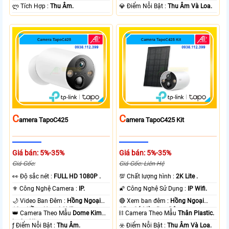
️ლ Tích Hợp :
Thu Âm.
️💎 Điểm Nỗi Bật :
Thu Âm Và Loa.
C
C
Amera TapoC425
Amera TapoC425 Kit
Giá bán: 5%-35%
Giá bán: 5%-35%
Giá Gốc:
Giá Gốc: Liên Hệ
️👀 Độ sắc nét :
FULL HD 1080P .
💯 Chất lượng hình :
2K Lite .
⚜️ Công Nghệ Camera :
IP.
🌠 Công Nghệ Sử Dụng :
IP Wifi.
🌙 Video Ban Đêm :
Hồng Ngoại
🔴 Xem ban đêm :
Hồng Ngoại
10m Hồng Ngoại SMD.
15m Có Màu Ban Ðêm.
👑 Camera Theo Mẫu
Dome Kim
⛓ Camera Theo Mẫu
Thân Plastic.
loại + Nhựa.
️ƒ Điểm Nỗi Bật :
Thu Âm.
️☣️ Điểm Nỗi Bật :
Thu Âm Và Loa.