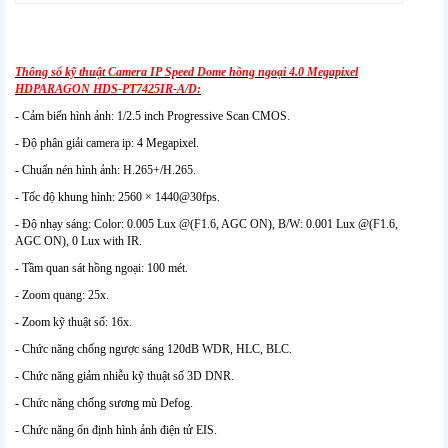
Thông số kỹ thuật Camera IP Speed Dome hồng ngoại 4.0 Megapixel
HDPARAGON HDS-PT7425IR-A/D:
- Cảm biến hình ảnh: 1/2.5 inch Progressive Scan CMOS.
- Độ phân giải camera ip: 4 Megapixel.
- Chuẩn nén hình ảnh: H.265+/H.265.
- Tốc độ khung hình: 2560 × 1440@30fps.
- Độ nhạy sáng: Color: 0.005 Lux @(F1.6, AGC ON), B/W: 0.001 Lux @(F1.6,
AGC ON), 0 Lux with IR.
- Tầm quan sát hồng ngoại: 100 mét.
- Zoom quang: 25x.
- Zoom kỹ thuật số: 16x.
- Chức năng chống ngược sáng 120dB WDR, HLC, BLC.
- Chức năng giảm nhiễu kỹ thuật số 3D DNR.
- Chức năng chống sương mù Defog.
- Chức năng ổn định hình ảnh điện tử EIS.