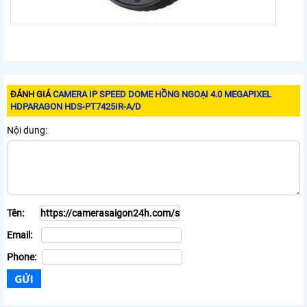
ĐÁNH GIÁ
CAMERA IP SPEED DOME HỒNG NGOẠI 4.0 MEGAPIXEL
HDPARAGON HDS-PT7425IR-A/D
Nội dung:
Tên:
Email:
Phone: