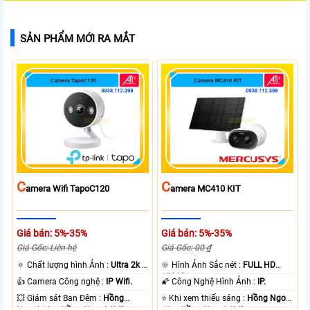
SẢN PHẨM MỚI RA MẮT
C
C
Amera Wifi TapoC120
Amera MC410 KIT
Giá bán: 5%-35%
Giá bán: 5%-35%
Giá Gốc: Liên hệ
Giá Gốc: 00 ₫
🔅 Chất lượng hình Ảnh :
Ultra 2k +
🔆 Hình Ảnh Sắc nét :
FULL HD
.
1080P .
👍 Camera Công nghệ :
IP Wifi.
🌠 Công Nghệ Hình Ảnh :
IP.
💥 Giám sát Ban Đêm :
Hồng
⭐ Khi xem thiếu sáng :
Hồng Ngoại