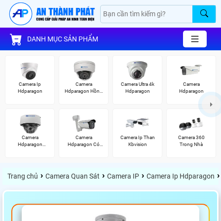
DANH MỤC SẢN PHẨM
Camera Ip
Camera
Camera Ultra 4k
Camera
Hdparagon
Hdparagon Hồng
Hdparagon
Hdparagon
Ngoại
Camera
Camera
Camera Ip Than
Camera 360
Hdparagon
Hdparagon Có
Kbvision
Trong Nhà
Starlight
Màu Ban Đêm
›
›
›
›
Trang chủ
Camera Quan Sát
Camera IP
Camera Ip Hdparagon