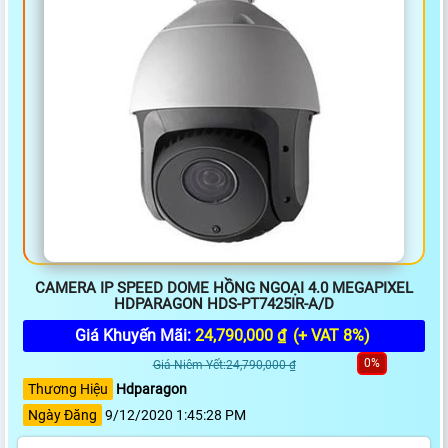
CAMERA IP SPEED DOME HỒNG NGOẠI 4.0 MEGAPIXEL
HDPARAGON HDS-PT7425IR-A/D
Giá Khuyến Mãi:
24,790,000 ₫
(+ VAT 8%)
0%
Giá Niêm Yết:24,790,000 ₫
Thương Hiệu
Hdparagon
Ngày Đăng
9/12/2020 1:45:28 PM