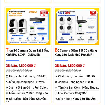
T
B
Rọn Bộ Camera Quan Sát 2 Ống
Ộ Camera Giám Sát Cửa Hàng
Kính IPC-S2XP-10M0WED
Xoay 360 Ezviz H6C Pro 3MP
Giá bán: 4,800,000 ₫
Giá bán: 4,800,000 ₫
Giá Gốc: 6,800,000 ₫
Giá Gốc: 6,200,000 ₫
🦉 Hình ảnh chất lượng :
10 MP.
️👀 Chất lượng hình Ảnh :
2K Lite .
🕉️ Sử dụng công nghệ :
IP Wifi.
⚒ Camera Công nghệ :
IP Wifi.
❈ Giám sát Ban Đêm :
Full Color
🔅 Tầm Xa Ban Đêm :
Hồng Ngoại
20m Có Màu Ban Ðêm.
10m Hồng Ngoại Smart IR.
🐜 Mẫu Camera
2 Mắt Trong Nhà.
💦 Loại Camera
Xoay 360.
️🔔 Đặt Điểm :
Báo Động Chuyển
️ƒ Chức Năng :
Xoay 360 Thu Âm.
Động.