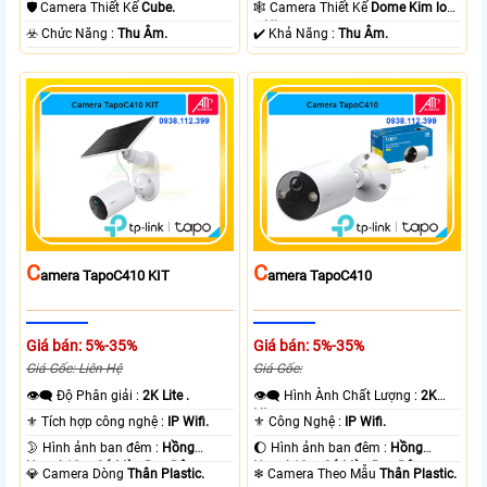
Ngoại 10m Hồng Ngoại SMD.
10m Hồng Ngoại SMD.
🛡 Camera Thiết Kế
Cube.
🕸️ Camera Thiết Kế
Dome Kim loại
+ Nhựa.
️☣️ Chức Năng :
Thu Âm.
️✔️ Khả Năng :
Thu Âm.
C
C
Amera TapoC410 KIT
Amera TapoC410
Giá bán: 5%-35%
Giá bán: 5%-35%
Giá Gốc: Liên Hệ
Giá Gốc:
👁️‍🗨 Độ Phân giải :
2K Lite .
👁️‍🗨 Hình Ành Chất Lượng :
2K
Lite .
⚜️ Tích hợp công nghệ :
IP Wifi.
⚜️ Công Nghệ :
IP Wifi.
🌛 Hình ảnh ban đêm :
Hồng
🌔 Hình ảnh ban đêm :
Hồng
Ngoại 10m Có Màu Ban Ðêm.
Ngoại 10m Có Màu Ban Ðêm.
💎 Camera Dòng
Thân Plastic.
❄ Camera Theo Mẫu
Thân Plastic.