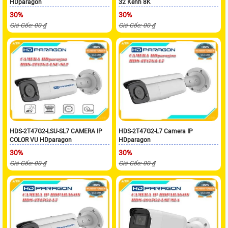
HDparagon
32 Kênh 8K
30%
30%
Giá Gốc: 00 ₫
Giá Gốc: 00 ₫
HDS-2T47G2-LSU-SL7 CAMERA IP
HDS-2T47G2-L7 Camera IP
COLOR VU HDparagon
HDparagon
30%
30%
Giá Gốc: 00 ₫
Giá Gốc: 00 ₫