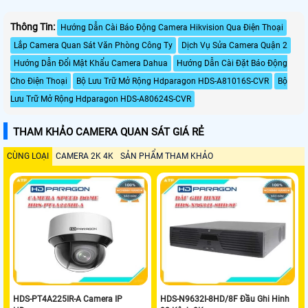
Thông Tin:
Hướng Dẫn Cài Báo Động Camera Hikvision Qua Điện Thoại
Lắp Camera Quan Sát Văn Phòng Công Ty
Dịch Vụ Sửa Camera Quận 2
Hướng Dẫn Đổi Mật Khẩu Camera Dahua
Hướng Dẫn Cài Đặt Báo Động
Cho Điện Thoại
Bộ Lưu Trữ Mở Rộng Hdparagon HDS-A81016S-CVR
Bộ
Lưu Trữ Mở Rộng Hdparagon HDS-A80624S-CVR
THAM KHẢO CAMERA QUAN SÁT GIÁ RẺ
CÙNG LOẠI
CAMERA 2K 4K
SẢN PHẨM THAM KHẢO
HDS-PT4A225IR-A Camera IP
HDS-N9632I-8HD/8F Đầu Ghi Hinh