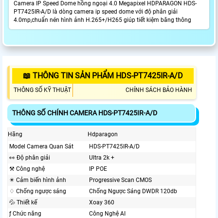
Camera IP Speed Dome hồng ngoại 4.0 Megapixel HDPARAGON HDS-
PT7425IR-A/D là dòng camera ip speed dome với độ phân giải
4.0mp,chuẩn nén hình ảnh H.265+/H265 giúp tiết kiệm băng thông
📖 THÔNG TIN SẢN PHẨM HDS-PT7425IR-A/D
THÔNG SỐ KỸ THUẬT
CHÍNH SÁCH BẢO HÀNH
THÔNG SỐ CHÍNH CAMERA HDS-PT7425IR-A/D
Hãng
Hdparagon
Model Camera Quan Sát
HDS-PT7425IR-A/D
️👀 Độ phân giải
Ultra 2k +
⚒ Công nghệ
IP POE
✴️ Cảm biến hình ảnh
Progressive Scan CMOS
♢ Chống ngược sáng
Chống Ngược Sáng DWDR 120db
💦 Thiết kế
Xoay 360
ƒ Chức năng
Công Nghệ AI