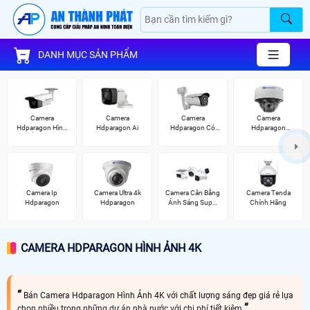
DANH MỤC SẢN PHẨM
Camera
Camera
Camera
Camera
Hdparagon Hình
Hdparagon Ai
Hdparagon Có
Hdparagon
Ảnh 4K
Màu Ban Đêm
Starlight
Camera Ip
Camera Ultra 4k
Camera Cân Bằng
Camera Tenda
Hdparagon
Hdparagon
Ánh Sáng Super
Chính Hãng
Adapt
CAMERA HDPARAGON HÌNH ẢNH 4K
Bán Camera Hdparagon Hình Ảnh 4K với chất lượng sáng đẹp giá rẻ lựa
chọn nhiều trong những dự án nhà nước với chi phí tiết kiệm