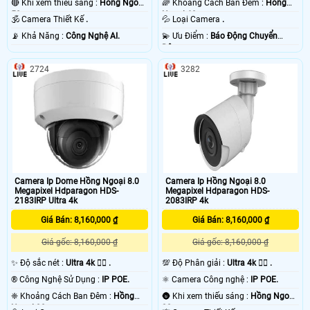
🔴 Khi xem thiếu sáng :
Hồng Ngoại
🌈 Khoảng Cách Ban Đêm :
Hồng
50m .
Ngoại 60m .
🕉️ Camera Thiết Kế
.
💦 Loại Camera
.
️📡 Khả Năng :
Công Nghệ AI.
️💫 Ưu Điểm :
Báo Động Chuyển
Động.
2724
3282
Camera Ip Dome Hồng Ngoại 8.0
Camera Ip Hồng Ngoại 8.0
Megapixel Hdparagon HDS-
Megapixel Hdparagon HDS-
2183IRP Ultra 4k
2083IRP 4k
Giá Bán: 8,160,000 ₫
Giá Bán: 8,160,000 ₫
Giá gốc: 8,160,000 ₫
Giá gốc: 8,160,000 ₫
✨ Độ sắc nét :
Ultra 4k 👍🏾 .
💯 Độ Phân giải :
Ultra 4k 👍🏾 .
®️ Công Nghệ Sử Dụng :
IP POE.
⚛️ Camera Công nghệ :
IP POE.
❈ Khoảng Cách Ban Đêm :
Hồng
🌚 Khi xem thiếu sáng :
Hồng Ngoại
Ngoại 30m .
30m .