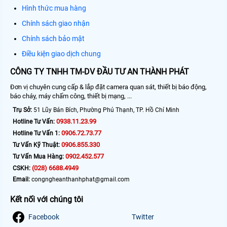
Hình thức mua hàng
Chính sách giao nhận
Chính sách bảo mật
Điều kiện giao dịch chung
CÔNG TY TNHH TM-DV ĐẦU TƯ AN THÀNH PHÁT
Đơn vị chuyên cung cấp & lắp đặt camera quan sát, thiết bị báo động,
báo cháy, máy chấm công, thiết bị mạng, ...
Trụ Sở:
51 Lũy Bán Bích, Phường Phú Thạnh, TP. Hồ Chí Minh
0938.11.23.99
Hotline Tư Vấn:
0906.72.73.77
Hotline Tư Vấn 1:
0906.855.330
Tư Vấn Kỹ Thuật:
0902.452.577
Tư Vấn Mua Hàng:
(028) 6688.4949
CSKH:
Email:
congngheanthanhphat@gmail.com
Kết nối với chúng tôi
Facebook
Twitter