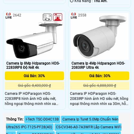
️💮 Khả Năng :
Thu Âm.
2642
2558
Camera Ip 8Mp Hdparagon HDS-
Camera Ip 4Mp Hdparagon HDS-
2283IRP8 Độ Nét 4k
2083IRP Ultra 4k
Giá Bán: 30%
Giá Bán: 30%
Giá gốc: 8,400,000 ₫
Giá gốc: 6,888,000 ₫
Camera IP HDParagon HDS-
Camera IP HDParagon HDS-
2283IRP8 hình ảnh HD siêu nét,
2083IRP hình ảnh HD siêu nét, hồng
hồng ngoại thông minh nhìn xa
ngoại thông minh nhìn xa 30m, hỗ
80m, hỗ trợ các tính năng thông
trợ các tính năng thông minh như
minh như Vượt hàng rào ảo, xâm
Vượt hàng rào ảo, xâm nhập vùng
nhập vùng cấm. Sản phẩm chất
cấm. Sản phẩm chất lượng siêu nét
Thông Tin:
I-Tech TSC-D04C13B
Camera Ip Turet 5.0Mp Chuẩn Nén
lượng siêu nét đảm bảo hài lòng
đảm bảo hài lòng khách hàng khó
Ultra265 IPC-T125-PF28(40)
CS-CV346-A0-7A3WFR Lắp Camera WiFi
khách hàng khó tính nhất.
tính nhất.