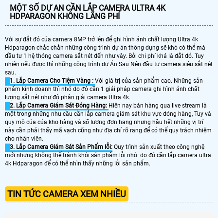
MỘT SỐ DỰ AN CẦN LẮP CAMERA ULTRA 4K
HDPARAGON KHÔNG LÃNG PHÍ
Với sự đắt đỏ của camera 8MP trở lên để ghi hình ảnh chất lượng Ultra 4k
Hdparagon chắc chắn những công trình dự án thông dụng sẽ khó có thể mà
đầu tư 1 hệ thóng camera sắt nét đến như vây. Bởi chi phí khá là đắt đỏ. Tuy
nhiên nếu được thì những công trình dự Án Sau Nên đầu tư camera siêu sắt nét
sau.
1. Lắp Camera Cho Tiệm Vàng :
Với giá trị của sản phẩm cao. Những sản
phẩm kinh doanh thì nhỏ do đó cần 1 giải pháp camera ghi hình ảnh chất
lượng sắt nét như độ phân giải camera Ultra 4k.
2. Lắp Camera Giám Sát Đóng Hàng:
Hiên nay bán hàng qua live stream là
một trong những nhu cầu cần lắp camera giám sát khu vực đóng hàng, Tuy và
quy mô của của kho hàng và số lượng đơn hang nhưng hầu hết những vị trí
này cần phải thấy mã vạch cũng như địa chỉ rõ rang để có thể quy trách nhiệm
cho nhân viên.
3. Lắp Camera Giám Sát Sản Phẩm lỗi:
Quy trình sản xuất theo công nghệ
mới nhưng không thể tránh khỏi sản phẩm lỗi nhỏ. do đó cần lắp camera ultra
4k Hdparagon để có thể nhìn thấy những lỗi sản phẩm.
TIN TỨC CAMERA XEM NHIỀU