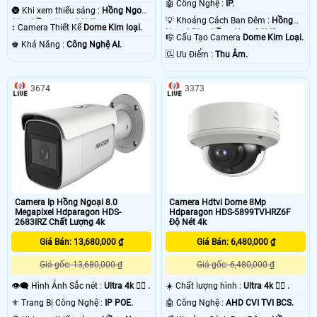
không mang chất lượng tốt vì màn hình hiển thị quá nhỏ . 💡
🤖️ Công Nghệ :
IP.
🌚 Khi xem thiếu sáng :
Hồng Ngoại
💡 Khoảng Cách Ban Đêm :
Hồng
30m Hồng Ngoại SMD.
↕️ Camera Thiết Kế
Dome Kim loại.
Ngoại 50m Hồng Ngoại SMD.
🎼️ Cấu Tạo Camera
Dome Kim Loại.
️♚ Khả Năng :
Công Nghệ AI.
️🆑 Ưu Điểm :
Thu Âm.
3674
3373
'
Camera Ip Hồng Ngoại 8.0
Camera Hdtvi Dome 8Mp
Megapixel Hdparagon HDS-
Hdparagon HDS-5899TVI-IRZ6F
2683IRZ Chất Lượng 4k
Độ Nét 4k
Giá Bán: 13,680,000 ₫
Giá Bán: 6,480,000 ₫
Giá gốc: 13,680,000 ₫
Giá gốc: 6,480,000 ₫
👁️‍🗨 Hình Ảnh Sắc nét :
Ultra 4k 👍🏾 .
☀️ Chất lượng hình :
Ultra 4k 👍🏾 .
⚜️ Trang Bị Công Nghệ :
IP POE.
🤖️ Công Nghệ :
AHD CVI TVI BCS.