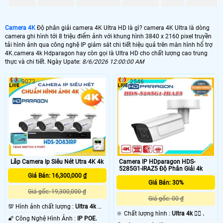
3.80.000 VNĐ
Camera 4K
Độ phân giải camera 4K Ultra HD là gì? camera 4K Ultra là dòng
💮 Lắp Camera 4K Có Thu Âm
camera ghi hình tới 8 triệu điểm ảnh với khung hình 3840 x 2160 pixel truyền
tải hình ảnh qua công nghệ IP giám sát chi tiết hiệu quả trên màn hình hổ trợ
10.900,000 VNĐ
4K.camera 4k Hdparagon hay còn gọi là Ultra HD cho chất lượng cao trung
thực và chi tiết. Ngày Upate:
8/6/2026 12:00:00 AM
🔥 Lắp Camera Ultra 4k Hdparagon IP
9073
2546
3.560.000 VNĐ
📯 lắp camera Ultra 4k Hdparagon là dòng camera có chất lượng hình ảnh
siêu nét với độ phân giải từ 8.0 MP trở lên. đa phần các dòng camera này
có giá thành khá cao bởi chip hình ảnh yêu cầu xử lý tốc độ cao cho hình
ảnh sắt nét, Với dòng camera độ sắt nét ultra 4k Hdparagon dùng cho
những công trình camera quan sát chuyên dụng mà tiền không phải là vấn
đề quan trọng quan trọng là chất lượng hình ảnh sắt nét cũng như giá trị
nhận được là gì.
Lắp Camera Ip Siêu Nét Utra 4K 4k
Camera IP HDparagon HDS-
5285G1-IRAZ5 Độ Phân Giải 4k
🎁
Lắp camera Ulltra 4k
để đi kem với những thiết bị chuyên dụng thì thiết bị
Giá Bán: 16,300,000 ₫
kèm theo cũng phải đáp ứng đủ những nhu cầu hiển thị hình ảnh chuyên dụng.
Giá Bán: 30%
Với camera Utra 4k Hdparagon độ phân giải 8MP trở lên thì bạn phải xem trên
Giá gốc: 19,300,000 ₫
tivi có hổ trợ 4K và phân biệt hình ảnh rõ ràng hơn trên thiết bị 55 inch trở lên
Giá gốc: 00 ₫
thì có thể thấy được chất lượng tuyệt vời của gói camera Ultra 4k Hdparagon
💯 Hình ảnh chất lượng :
Ultra 4k 👍🏾
🔆 Chất lượng hình :
Ultra 4k 👍🏾 .
này. Khi xem trên máy tính điện thoại thì các gói camera Utra 4k Hdparagon
.
🌠 Công Nghệ Hình Ảnh :
IP POE.