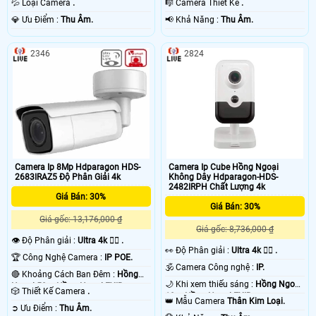
💦 Loại Camera
.
🎼️ Camera Thiết Kế
.
️💎 Ưu Điểm :
Thu Âm.
️📢 Khả Năng :
Thu Âm.
2346
2824
Camera Ip 8Mp Hdparagon HDS-
Camera Ip Cube Hồng Ngoại
2683IRAZ5 Độ Phân Giải 4k
Không Dây Hdparagon-HDS-
2482IRPH Chất Lượng 4k
Giá Bán: 30%
Giá Bán: 30%
Giá gốc: 13,176,000 ₫
Giá gốc: 8,736,000 ₫
👁 Độ Phân giải :
Ultra 4k 👍🏾 .
️👀 Độ Phân giải :
Ultra 4k 👍🏾 .
🏆 Công Nghệ Camera :
IP POE.
🕉️ Camera Công nghệ :
IP.
🔴 Khoảng Cách Ban Đêm :
Hồng
🌙 Khi xem thiếu sáng :
Hồng Ngoại
Ngoại 50m Hồng Ngoại EXIR.
🎲 Thiết Kế Camera
.
10m Hồng Ngoại EXIR.
👑 Mẫu Camera
Thân Kim Loại.
️➲ Ưu Điểm :
Thu Âm.