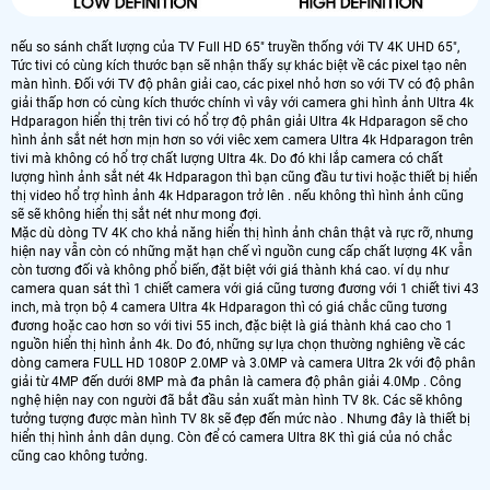
nếu so sánh chất lượng của TV Full HD 65" truyền thống với TV 4K UHD 65",
Tức tivi có cùng kích thước bạn sẽ nhận thấy sự khác biệt về các pixel tạo nên
màn hình. Đối với TV độ phân giải cao, các pixel nhỏ hơn so với TV có độ phân
giải thấp hơn có cùng kích thước chính vì vây với camera ghi hình ảnh Ultra 4k
Hdparagon hiển thị trên tivi có hổ trợ độ phân giải Ultra 4k Hdparagon sẽ cho
hình ảnh sắt nét hơn mịn hơn so với viêc xem camera Ultra 4k Hdparagon trên
tivi mà không có hổ trợ chất lượng Ultra 4k. Do đó khi lắp camera có chất
lượng hình ảnh sắt nét 4k Hdparagon thì bạn cũng đầu tư tivi hoặc thiết bị hiển
thị video hổ trợ hình ảnh 4k Hdparagon trở lên . nếu không thì hình ảnh cũng
sẽ sẽ không hiển thị sắt nét như mong đợi.
Mặc dù dòng TV 4K cho khả năng hiển thị hình ảnh chân thật và rực rỡ, nhưng
hiện nay vẫn còn có những mặt hạn chế vì nguồn cung cấp chất lượng 4K vẫn
còn tương đối và không phổ biến, đặt biệt với giá thành khá cao. ví dụ như
camera quan sát thì 1 chiết camera với giá cũng tương đương với 1 chiết tivi 43
inch, mà trọn bộ 4 camera Ultra 4k Hdparagon thì có giá chắc cũng tương
đương hoặc cao hơn so với tivi 55 inch, đặc biệt là giá thành khá cao cho 1
nguồn hiển thị hình ảnh 4k. Do đó, những sự lựa chọn thường nghiêng về các
dòng camera FULL HD 1080P 2.0MP và 3.0MP và camera Ultra 2k với độ phân
giải từ 4MP đến dưới 8MP mà đa phân là camera độ phân giải 4.0Mp . Công
nghệ hiện nay con người đã bắt đầu sản xuất màn hình TV 8k. Các sẽ không
tưởng tượng được màn hình TV 8k sẽ đẹp đến mức nào . Nhưng đây là thiết bị
hiển thị hình ảnh dân dụng. Còn để có camera Ultra 8K thì giá của nó chắc
cũng cao không tưởng.