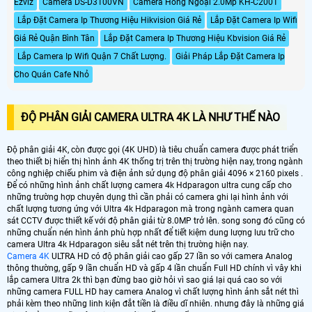
Ezviz
Camera DS-D3100VN
Camera Hồng Ngoại 2.0Mp KH-C2001
Lắp Đặt Camera Ip Thương Hiệu Hikvision Giá Rẻ
Lắp Đặt Camera Ip Wifi
Giá Rẻ Quận Bình Tân
Lắp Đặt Camera Ip Thương Hiệu Kbvision Giá Rẻ
Lắp Camera Ip Wifi Quận 7 Chất Lượng.
Giải Pháp Lắp Đặt Camera Ip
Cho Quán Cafe Nhỏ
ĐỘ PHÂN GIẢI CAMERA ULTRA 4K LÀ NHƯ THẾ NÀO
Độ phân giải 4K, còn được gọi (4K UHD) là tiêu chuẩn camera được phát triển
theo thiết bị hiển thị hình ảnh 4K thống trị trên thị trường hiện nay, trong ngành
công nghiệp chiếu phim và điện ảnh sử dụng độ phân giải 4096 × 2160 pixels .
Để có những hình ảnh chất lượng camera 4k Hdparagon ultra cung cấp cho
những trường hợp chuyên dụng thì cần phải có camera ghi lại hình ảnh với
chất lượng tương ứng với Ultra 4k Hdparagon mà trong ngành camera quan
sát CCTV được thiết kế với độ phân giải từ 8.0MP trở lên. song song đó cũng có
những chuẩn nén hình ảnh phù hợp nhất để tiết kiệm dung lượng lưu trữ cho
camera Ultra 4k Hdparagon siêu sắt nét trên thị trường hiện nay.
Camera 4K
ULTRA HD có độ phân giải cao gấp 27 lần so với camera Analog
thông thường, gấp 9 lần chuẩn HD và gấp 4 lần chuẩn Full HD chính vì vây khi
lắp camera Ultra 2k thì bạn đừng bao giờ hỏi vì sao giá lại quá cao so với
những camera FULL HD hay camera Analog vì chất lượng hình ảnh sắt nét thì
phải kèm theo những linh kiện đắt tiền là điều dĩ nhiên. nhưng đây là những giá