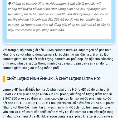
🛡 Không có camera Ultra 4k Hdparagon vì chủ yếu là tín hiệu wifi
không thể truyền tải nổi được chất lượng hình ảnh 4k Hdparagon liên
tục. nhưng bù lại hầu hết các camera IP ultra 4k Hdparagon đều có hổ
trợ thẻ nhớ lưu trữ hình ảnh đến 256 GB do đó nếu bạn muốn lắp 1
camera 4k Hdparagon ultra thì dùng giải pháp lưu thẻ nhớ và đi dây tín
hiệu cho camera là giải pháp hoàn hảo.
Với trang bị độ phân giải đến 8.0Mp camera ultra 4k Hdparagon có góc nhìn
khá rộng so với những dòng camera khác chính vì vây đây là giải pháp lắp
camera giám sát chi tiết chất lượng. camera 4K phù hợp lắp đặt cho các công
trình rộng như bãi giữ xe thông minh ở các siêu thị, sân bay, sân vận động,
camera giám sát giao thông thành phố
CHẤT LƯỢNG HÌNH ẢNH 4K LÀ CHẤT LƯỢNG ULTRA HD?
camera 4K hay dễ hiểu hơn là độ phân giải Ultra HD (UHD) có độ phân giải
3.840 x 2.160 pixels hoặc 4.096 x 2.160 pixels, với tổng số lượng điểm ảnh là :
8.847.360 pixels số điểm ảnh này cao gấp bốn lần so với độ phân giải có độ
nét cao Full HD 1.080p (1.920 x 1.080 pixels) với số điểm ảnh 2.073.600 pixels.
Nhưng với thời điểm hiện tại thì việc màn hình 4K tích hợp trên smartphone
vẫn còn xa xỉ và chưa cần thiết chính vì vây khi lắp camera xem trên điện thoại
thì đầu tư camera Ultra 4k Hdparagon cũng là giải pháp khá xa sỉ bởi camera