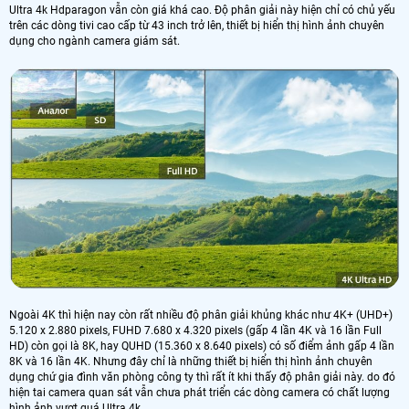
Ultra 4k Hdparagon vẫn còn giá khá cao. Độ phân giải này hiện chỉ có chủ yếu
trên các dòng tivi cao cấp từ 43 inch trở lên, thiết bị hiển thị hình ảnh chuyên
dụng cho ngành camera giám sát.
Ngoài 4K thì hiện nay còn rất nhiều độ phân giải khủng khác như 4K+ (UHD+)
5.120 x 2.880 pixels, FUHD 7.680 x 4.320 pixels (gấp 4 lần 4K và 16 lần Full
HD) còn gọi là 8K, hay QUHD (15.360 x 8.640 pixels) có số điểm ảnh gấp 4 lần
8K và 16 lần 4K. Nhưng đây chỉ là những thiết bị hiển thị hình ảnh chuyên
dụng chứ gia đình văn phòng công ty thì rất ít khi thấy độ phân giải này. do đó
hiện tai camera quan sát vẫn chưa phát triển các dòng camera có chất lượng
hình ảnh vượt quá Ultra 4k.