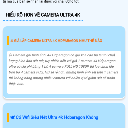
trị mà của bạn sẽ nhận lại được với chấ lượng tốt.
HIỂU RÕ HƠN VỀ CAMERA ULTRA 4K
♨️ GIÁ LẮP CAMERA ULTRA 4K HDPARAGON NHƯ THẾ NÀO
👍 Camera ghi hình ảnh 4k Hdparagon có giá khá cao bù lại thì chất
lượng hình ảnh sắt nét, tuy nhiên nếu với giá 1 camera 4k Hdparagon
ultra có chi phí bằng 1 bộ 4 camera FULL HD 1080P thì lựa chọn lắp
trọn bộ 4 camera FULL HD sẽ rẻ hơn. nhưng hình ảnh sét trên 1 camera
thì không băng nhưng nhiều camera với nhiều vị trí giám sát sẽ hoàn
thiện hơn.
🕊️ Có Wifi Siêu Nét Ultra 4k Hdparagon Không