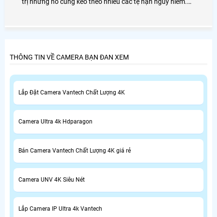
trị nhưng nó cũng kéo theo nhiều các tệ nạn nguy hiểm.
Lắp đặt camera giám sát cho gia đình là một biện pháp
phòng tránh hữu hiệu.
THÔNG TIN VỀ CAMERA BẠN ĐAN XEM
Lắp Đặt Camera Vantech Chất Lượng 4K
Camera Ultra 4k Hdparagon
Bán Camera Vantech Chất Lượng 4K giá rẻ
Camera UNV 4K Siêu Nét
Lắp Camera IP Ultra 4k Vantech