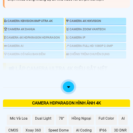
👍 CAMERA KBVISION 8MP UTRA 4K
💛 CAMERA 4K HIKVISION
️🏆 CAMERA 4K DAHUA
️🥇 CAMERA ZOOM VANTECH
️🎖️ CAMERA 4K HDPARAGON HDPARAGON
💹 CAMERA IP
💤 CAMERA AI
📍 CAMERA FULL HD 1080P 2.0MP
💡 CAMERA CÓ MÀU BAN ĐÊM
🎎 CHỐNG TRỘM CHUYÊN DỤNG
📸 LẮP CAMERA ULTRA 4K SIÊU SẮT NÉT
CAMERA 4K SẮT NÉT
GIÁ VÀ THÔNG TIN
CAMERA HDPARAGON HÌNH ẢNH 4K
💎 Bộ Camera Sắt Nét Ultra 4k Hdparagon Rẻ Nhất
7.500.000 VNĐ
Mic Và Loa
Dual Light
78°
Hồng Ngoại
Full Color
AI
👍 Lắp 1 Camera Siêu Nét Hikvision
CMOS
Xoay 360
Speed Dome
AI Coding
IP66
3D DNR