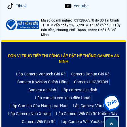
Tiktok
Youtube
Mã số doanh nghiệp: 0312866570 do Sở Tài Chính
TP.HCM cấp ngày 23/07/2014. Trụ sở chính: 51 Lũy
Bán Bích, Phường Phú Thạnh, Thành Phố Hồ Chí
Minh
ĐƠN VỊ TRỰC TIẾP THI CÔNG LẮP ĐẶT HỆ THỐNG CAMERA AN
NINH
Lắp Camera Vantech Giá Rẻ
Camera Dahua Giá Rẻ
Camera Kbvision Chính Hãng
Camera HIKVISION
Camera an ninh
Lắp camera gia đình
Lắp camera xem qua điện thoại
Lắp Camera Cửa Hàng Loại Nào
Lắp Camera Văn Phòng
Lắp Camera Nhà Xưởng
Lắp Camera Wifi Giá Rẻ Không Dây
Camera Wifi Giá Rẻ
Lắp Camera Wifi YooSee