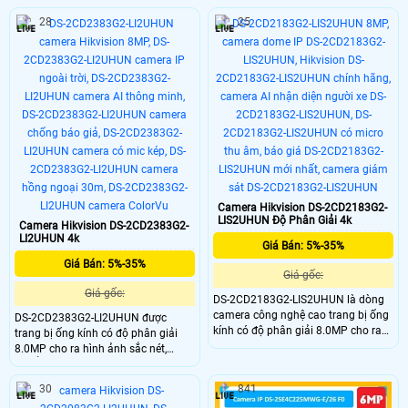
nhất là hệ thống đèn kép thông
tích hợp ống kính thay đổi tiêu cự từ
minh hồng ngoại và ánh sáng trắng
28
25
2.8 đến 12mm hỗ trợ điều khiển
lên tới 80m. Camera IP Hikvision
zoom trực tiếp qua phần mềm điện
giúp bạn quan sát rõ ràng mọi
thoại rất tiện lợi. Công nghệ giám
chuyển động trong đêm đen đảm
sát đêm tầm nhìn xa lên đến 60m.
bảo an ninh tuyệt đối.
Camera Hikvision DS-2CD2183G2-
LIS2UHUN Độ Phân Giải 4k
Camera Hikvision DS-2CD2383G2-
LI2UHUN 4k
Giá Bán: 5%-35%
Giá Bán: 5%-35%
Giá gốc:
Giá gốc:
DS-2CD2183G2-LIS2UHUN là dòng
camera công nghệ cao trang bị ống
DS-2CD2383G2-LI2UHUN được
kính có độ phân giải 8.0MP cho ra
trang bị ống kính có độ phân giải
hình ảnh sắc nét, tích hợp công
8.0MP cho ra hình ảnh sắc nét,
nghệ AI AcuSense có khả năng
chuẩn nén H.265+ giúp tiết kiệm
nhận diện chính xác người và
băng thông khi lưu trữ, với khả năng
30
841
phương tiện, hạn chế các cảnh báo
nhìn có màu vào ban đêm 30m,