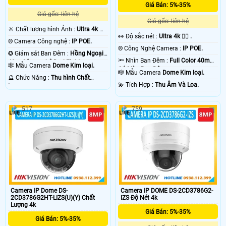
Giá Bán: 5%-35%
Giá gốc: liên hệ
Giá gốc: liên hệ
🔆 Chất lượng hình Ảnh :
Ultra 4k 👍🏾
️👀 Độ sắc nét :
Ultra 4k 👍🏾 .
.
®️ Camera Công nghệ :
IP POE.
®️ Công Nghệ Camera :
IP POE.
✪ Giám sát Ban Đêm :
Hồng Ngoại
🔦 Nhìn Ban Đêm :
Full Color 40m
40m Công nghệ DarkFighter.
🕸️ Mẫu Camera
Dome Kim loại.
Có Màu Ban Ðêm.
🎼️ Mẫu Camera
Dome Kim loại.
️🔮 Chức Năng :
Thu hình Chất
️💫 Tích Hợp :
Thu Âm Và Loa.
Lượng.
517
759
Camera IP Dome DS-
Camera IP DOME DS-2CD3786G2-
2CD3786G2HT-LIZS(U)(Y) Chất
IZS Độ Nét 4k
Lượng 4k
Giá Bán: 5%-35%
Giá Bán: 5%-35%