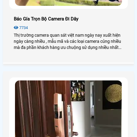
Báo Gía Trọn Bộ Camera Đi Dây
7734
Thị trường camera quan sát việt nam ngày nay xuất hiện
ngày càng nhiều , mẫu mã và các loại camera củng nhiều
mà đa phần khách hàng ưu chuộng sử dụng nhiều nhất
hiện nay vì các dòng camera quan sát đi dây có tính ổn
định cao , dễ sữa chữa khi bị lỗi trong quá trình sử dụng
Hệ thống Lắp đặt camera quan sát đi dây là một hệ thống
bao gồm các thiết bị điện tử được kết nối với nhau để ghi
hình những hoạt động tại những nơi mà cần quan sát,
theo dõi và đưa hình ảnh tới cho người sử dụng quan sát
trực tiếp bằng tivi, máy tính, Ipad, điện thoại.