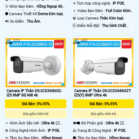
✳️ Tích hợp công nghệ :
IP POE.
💡 Nhìn Ban Đêm :
Hồng Ngoại 40m
🔅 Video Ban Đêm :
Full Color 60m
Công Nghệ Chuyên Dụng.
🛡 Camera Thiết Kế
Dome Kim loại.
Công Nghệ Chuyên Dụng.
💎 Loại Camera
Thân Kim loại.
️📢 Ưu Điểm :
Thu Âm.
️🆑 Điểm Nỗi Bật :
Thu hình Chất
Lượng.
570
440
Camera IP Thân DS-2CD3686G2-
Camera IP Thân DS-2CD3686G2T-
IZS 8MP Độ Nét 4k
IZS(Y) 8MP Ultra 4k
Giá Bán: 5%-35%
Giá Bán: 5%-35%
Giá gốc: liên hệ
Giá gốc: liên hệ
🔅 Hình Ảnh Sắc nét :
Ultra 4k 👍🏾 .
👁️‍🗨 Độ Phân giải :
Ultra 4k 👍🏾 .
⚙ Công Nghệ Hình Ảnh :
IP POE.
👍 Trang Bị Công Nghệ :
IP POE.
🔦 Tầm Xa Ban Đêm :
Hồng Ngoại
🌚 Tầm Xa Ban Đêm :
Hồng Ngoại