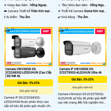
❈ Video Ban Đêm :
Hồng Ngoại
🔅 Tầm Nhìn Ban Đêm :
Hồng Ngoại
80m Hồng Ngoại SMD.
30m Hồng Ngoại SMD.
👑 Camera Thiết Kế
Thân Kim loại +
❄ Thiết Kế Camera
Dome Kim loại +
Nhựa.
Nhựa.
️ƒ Ưu Điểm :
Thu Âm.
️✔️ Khả Năng :
Thu Âm.
18
19
Camera HIKVISION DS-
Camera IP HIKVISION DS-
2CD2683G2-LIZS2UHUN (Cao Cấp
2CD2T83G2-4LI2UHUN Ultra 4k
) Độ Nét 4k
Giá Bán: 5%-35%
Giá Bán: 5%-35%
Giá gốc: liên hệ
Giá gốc: 00 ₫
Camera Hikvision DS-2CD2T83G2-
Camera IP DS-2CD2683G2-
4LI2UHUN sở hữu độ phân giải 8MP
LIZS2UHUN thuộc phân khúc cao
cực nét, mang đến trải nghiệm hình
cấp sở hữu độ phân giải chuẩn Ultra
ảnh 4K chân thực. Điểm nhấn lớn
HD 8.0 Megapixel siêu nét. Camera