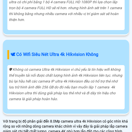
ultra có chi phí bằng 1 bộ 4 camera FULL HD 1080P thì lựa chọn lắp
trọn bộ 4 camera FULL HD sẽ rẻ hơn. nhưng hình ảnh sét trên 1 camera
thì không băng nhưng nhiều camera với nhiều vị trí giám sát sẽ hoàn
thiện hơn.
🕊️ Có Wifi Siêu Nét Ultra 4k Hikvision Không
🛡 Không có camera Ultra 4k Hikvision vì chủ yếu là tín hiệu wifi không
thể truyền tải nổi được chất lượng hình ảnh 4k Hikvision liên tục. nhưng
bù lại hầu hết các camera IP ultra 4k Hikvision đều có hổ trợ thẻ nhớ
lưu trữ hình ảnh đến 256 GB do đó nếu bạn muốn lắp 1 camera 4k
Hikvision ultra thì dùng giải pháp lưu thẻ nhớ và đi dây tín hiệu cho
camera là giải pháp hoàn hảo.
Với trang bị độ phân giải đến 8.0Mp camera ultra 4k Hikvision có góc nhìn khá
rộng so với những dòng camera khác chính vì vây đây là giải pháp lắp camera
giám sát chi tiết chất lượng. camera 4K phù hợp lắp đặt cho các công trình