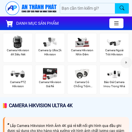
DANH MỤC SẢN PHẨM
Camera Hikvision
Camera Ip Ultra 2k
Camera Hikvision
Camera Ngoài
4K Siêu Nét
Hikvision
Nhìn Đêm
Trời Hikvision
Camera PTZ
Camera Hikvision
Camera Có
Báo Giá Camera
Hikvision
Giá Rẻ
Chống Trộm
Imou Trong Nhà
Vantech
CAMERA HIKVISION ULTRA 4K
Lắp Camera Hikvision Hình Ảnh 4K giá rẻ kết nối ghi hình qua đầu ghi
được sử dụng cho kho hàng nhà xưởng với hình ảnh chất lượng cao giám