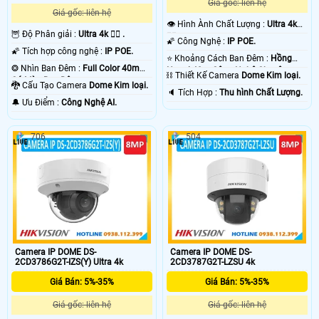
Giá gốc: liên hệ
Giá gốc: liên hệ
👁 Hình Ành Chất Lượng :
Ultra 4k
🦉 Độ Phân giải :
Ultra 4k 👍🏾 .
👍🏾 .
🌠 Công Nghệ :
IP POE.
🌠 Tích hợp công nghệ :
IP POE.
⭐ Khoảng Cách Ban Đêm :
Hồng
❂ Nhìn Ban Đêm :
Full Color 40m
Ngoại 40m Công Nghệ Chuyên
⛓ Thiết Kế Camera
Dome Kim loại.
Có Màu Ban Ðêm.
Dụng.
🐉️ Cấu Tạo Camera
Dome Kim loại.
️🔈 Tích Hợp :
Thu hình Chất Lượng.
️🔔 Ưu Điểm :
Công Nghệ AI.
706
504
Camera IP DOME DS-
Camera IP DOME DS-
2CD3786G2T-IZS(Y) Ultra 4k
2CD3787G2T-LZSU 4k
Giá Bán: 5%-35%
Giá Bán: 5%-35%
Giá gốc: liên hệ
Giá gốc: liên hệ