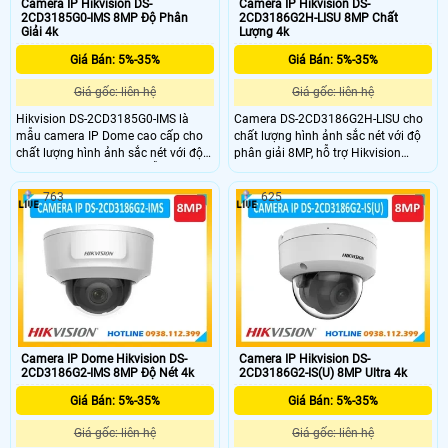
Camera IP Hikvision DS-
Camera IP Hikvision DS-
2CD3185G0-IMS 8MP Độ Phân
2CD3186G2H-LISU 8MP Chất
Giải 4k
Lượng 4k
Giá Bán: 5%-35%
Giá Bán: 5%-35%
Giá gốc: liên hệ
Giá gốc: liên hệ
Hikvision DS-2CD3185G0-IMS là
Camera DS-2CD3186G2H-LISU cho
mẫu camera IP Dome cao cấp cho
chất lượng hình ảnh sắc nét với độ
chất lượng hình ảnh sắc nét với độ
phân giải 8MP, hỗ trợ Hikvision
phân giải 8MP. Camera hỗ trợ xem
Embedded Open Platform (HEOP),
trực tiếp đầu ra HDMI, trang bị công
giúp tích hợp các ứng dụng bên thứ
763
625
nghệ DarkFighter cùng hỗ trợ hồng
ba. Được trang bị tính năng Smart
ngoại lên đến 40m giúp giám sát
Hybrid Light, công nghệ WDR 130dB
ban đêm hiệu quả, với thiết kế vỏ
cho phép camera ghi hình rõ ràng
hợp kim nhôm và chống va đập
độ sáng hài hòa cả ngày lẫn đêm,
IK10 camera có thể hoạt động một
hỗ trợ chức năng phát hiện con
cách bền bỉ
người và phương tiện bảo vệ an
ninh hiệu quả
Camera IP Dome Hikvision DS-
Camera IP Hikvision DS-
2CD3186G2-IMS 8MP Độ Nét 4k
2CD3186G2-IS(U) 8MP Ultra 4k
Giá Bán: 5%-35%
Giá Bán: 5%-35%
Giá gốc: liên hệ
Giá gốc: liên hệ