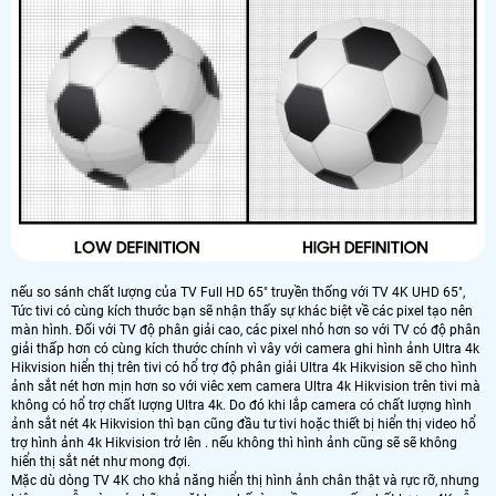
nếu so sánh chất lượng của TV Full HD 65" truyền thống với TV 4K UHD 65",
Tức tivi có cùng kích thước bạn sẽ nhận thấy sự khác biệt về các pixel tạo nên
màn hình. Đối với TV độ phân giải cao, các pixel nhỏ hơn so với TV có độ phân
giải thấp hơn có cùng kích thước chính vì vây với camera ghi hình ảnh Ultra 4k
Hikvision hiển thị trên tivi có hổ trợ độ phân giải Ultra 4k Hikvision sẽ cho hình
ảnh sắt nét hơn mịn hơn so với viêc xem camera Ultra 4k Hikvision trên tivi mà
không có hổ trợ chất lượng Ultra 4k. Do đó khi lắp camera có chất lượng hình
ảnh sắt nét 4k Hikvision thì bạn cũng đầu tư tivi hoặc thiết bị hiển thị video hổ
trợ hình ảnh 4k Hikvision trở lên . nếu không thì hình ảnh cũng sẽ sẽ không
hiển thị sắt nét như mong đợi.
Mặc dù dòng TV 4K cho khả năng hiển thị hình ảnh chân thật và rực rỡ, nhưng