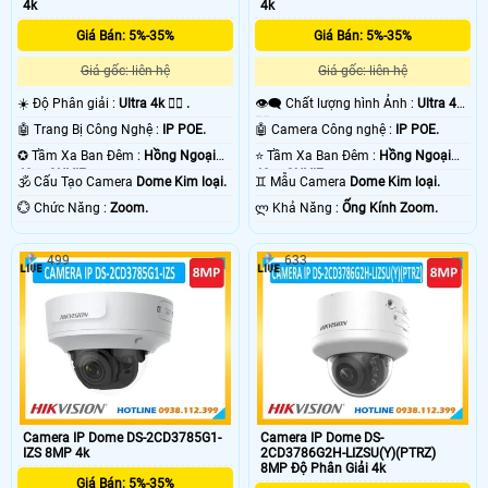
4k
4k
Giá Bán: 5%-35%
Giá Bán: 5%-35%
Giá gốc: liên hệ
Giá gốc: liên hệ
☀️ Độ Phân giải :
Ultra 4k 👍🏾 .
👁️‍🗨 Chất lượng hình Ảnh :
Ultra 4k
👍🏾 .
🤖️ Trang Bị Công Nghệ :
IP POE.
🤖️ Camera Công nghệ :
IP POE.
✪ Tầm Xa Ban Đêm :
Hồng Ngoại
⭐ Tầm Xa Ban Đêm :
Hồng Ngoại
40m ONVIF.
40m ONVIF.
🕉️ Cấu Tạo Camera
Dome Kim loại.
♊ Mẫu Camera
Dome Kim loại.
️💮 Chức Năng :
Zoom.
️ლ Khả Năng :
Ống Kính Zoom.
499
633
Camera IP Dome DS-2CD3785G1-
Camera IP Dome DS-
IZS 8MP 4k
2CD3786G2H-LIZSU(Y)(PTRZ)
8MP Độ Phân Giải 4k
Giá Bán: 5%-35%