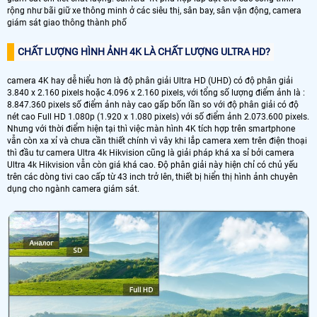
rộng như bãi giữ xe thông minh ở các siêu thị, sân bay, sân vận động, camera
giám sát giao thông thành phố
CHẤT LƯỢNG HÌNH ẢNH 4K LÀ CHẤT LƯỢNG ULTRA HD?
camera 4K hay dễ hiểu hơn là độ phân giải Ultra HD (UHD) có độ phân giải
3.840 x 2.160 pixels hoặc 4.096 x 2.160 pixels, với tổng số lượng điểm ảnh là :
8.847.360 pixels số điểm ảnh này cao gấp bốn lần so với độ phân giải có độ
nét cao Full HD 1.080p (1.920 x 1.080 pixels) với số điểm ảnh 2.073.600 pixels.
Nhưng với thời điểm hiện tại thì việc màn hình 4K tích hợp trên smartphone
vẫn còn xa xỉ và chưa cần thiết chính vì vây khi lắp camera xem trên điện thoại
thì đầu tư camera Ultra 4k Hikvision cũng là giải pháp khá xa sỉ bởi camera
Ultra 4k Hikvision vẫn còn giá khá cao. Độ phân giải này hiện chỉ có chủ yếu
trên các dòng tivi cao cấp từ 43 inch trở lên, thiết bị hiển thị hình ảnh chuyên
dụng cho ngành camera giám sát.