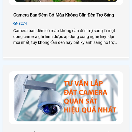
Camera Ban Đêm Có Màu Không Cần Đèn Trợ Sáng
8274
Camera ban đêm có màu không cần đèn trợ sáng là một
dòng camera ghi hình được áp dụng công nghệ hiện đại
mới nhất, tuy không cần đèn hay bất kỳ ánh sáng hỗ trợ
nào nhưng camera vẫn đem lại hình ảnh có màu sắc sáng
đẹp, chân thực. Điều đó có thật sự đúng không? An Thành
Phát mời các anh chị em, cô chú bác cùng nhau làm rõ về
công nghệ camera có màu ban đêm không cần đèn này
nhé!