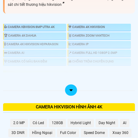
sát chi tiết thương hiệu hikvision
👍 CAMERA KBVISION 8MP UTRA 4K
💛 CAMERA 4K HIKVISION
️🏆 CAMERA 4K DAHUA
️🥇 CAMERA ZOOM VANTECH
️🎖️ CAMERA 4K HIKVISION HDPARAGON
💹 CAMERA IP
💤 CAMERA AI
📍 CAMERA FULL HD 1080P 2.0MP
💡 CAMERA CÓ MÀU BAN ĐÊM
🎎 CHỐNG TRỘM CHUYÊN DỤNG
📸 LẮP CAMERA ULTRA 4K SIÊU SẮT NÉT
CAMERA 4K SẮT NÉT
GIÁ VÀ THÔNG TIN
CAMERA HIKVISION HÌNH ẢNH 4K
💎 Bộ Camera Sắt Nét Ultra 4k Hikvision Rẻ Nhất
2.0 MP
Có Led
128GB
Hybrid Light
Day Night
AI
7.500.000 VNĐ
3D DNR
Hồng Ngoại
Full Color
Speed Dome
Xoay 360