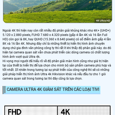
Ngoài 4K thì hiện nay còn rất nhiều độ phân giải khủng khác như 4K+ (UHD+)
5.120 x 2.880 pixels, FUHD 7.680 x 4.320 pixels (gấp 4 lần 4K và 16 lần Full
HD) còn gọi là 8K, hay QUHD (15.360 x 8.640 pixels) có số điểm ảnh gấp 4 lần
8K và 16 lần 4K. Nhưng đây chỉ là những thiết bị hiển thị hình ảnh chuyên
dụng chứ gia đình văn phòng công ty thì rất ít khi thấy độ phân giải này. do đó
hiện tai camera quan sát vẫn chưa phát triển các dòng camera có chất lượng
hình ảnh vượt quá Ultra 4k.
Hi vọng mọi người đã hiểu rõ về độ phân giải màn hình cũng như giá trị hiện
tại của thiết bị hiển thị để lựa chọn cho mình bộ sản phẩm camera phù hợp và
tốt nhất. Dĩ nhiên trong tương lại sự phát triển của công nghệ thì sẽ có những
giải pháp hiển thị hình ảnh Ultra 4k Hikvision khác và nếu đầu tư cho 1 gói
camera quan sát trong tương lai thì đây cũng là lựa chọn.
CAMERA ULTRA 4K GIÁM SÁT TRÊN CÁC LOẠI TIVI