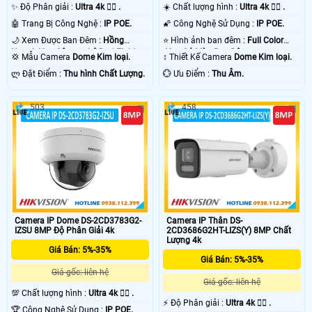
✨ Độ Phân giải :
Ultra 4k 👍🏾 .
☀️ Chất lượng hình :
Ultra 4k 👍🏾 .
🤖️ Trang Bị Công Nghệ :
IP POE.
🌠 Công Nghệ Sử Dụng :
IP POE.
🌙 Xem Được Ban Đêm :
Hồng
⭐ Hình ảnh ban đêm :
Full Color
Ngoại 40m Công nghệ DarkFighter.
40m Có Màu Ban Ðêm.
💢 Mẫu Camera
Dome Kim loại.
↕️ Thiết Kế Camera
Dome Kim loại.
️ლ Đặt Điểm :
Thu hình Chất Lượng.
️💮 Ưu Điểm :
Thu Âm.
503
458
Camera IP Dome DS-2CD3783G2-
Camera IP Thân DS-
IZSU 8MP Độ Phân Giải 4k
2CD3686G2HT-LIZS(Y) 8MP Chất
Lượng 4k
Giá Bán: 5%-35%
Giá Bán: 5%-35%
Giá gốc: liên hệ
Giá gốc: liên hệ
💯 Chất lượng hình :
Ultra 4k 👍🏾 .
️⚡ Độ Phân giải :
Ultra 4k 👍🏾 .
🏆 Công Nghệ Sử Dụng :
IP POE.