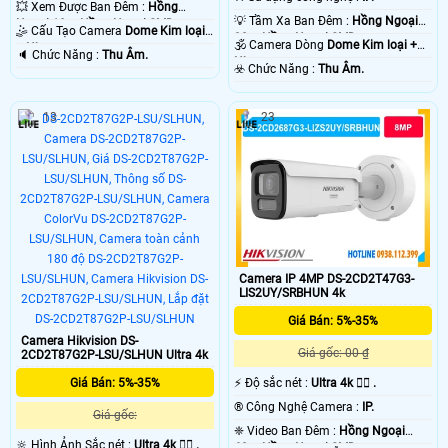
💥 Xem Được Ban Đêm :
Hồng
💡 Tầm Xa Ban Đêm :
Hồng Ngoại
Ngoại 10m Hồng Ngoại SMD.
🤹 Cấu Tạo Camera
Dome Kim loại
30m Hồng Ngoại SMD.
🕉️ Camera Dòng
Dome Kim loại +
+ Nhựa.
️🔈 Chức Năng :
Thu Âm.
Nhựa.
️☣️ Chức Năng :
Thu Âm.
13
23
Camera IP 4MP DS-2CD2T47G3-
LIS2UY/SRBHUN 4k
Giá Bán: 5%-35%
Camera Hikvision DS-
Giá gốc: 00 ₫
2CD2T87G2P-LSU/SLHUN Ultra 4k
Giá Bán: 5%-35%
️⚡ Độ sắc nét :
Ultra 4k 👍🏾 .
®️ Công Nghệ Camera :
IP.
Giá gốc:
❈ Video Ban Đêm :
Hồng Ngoại
🔆 Hình Ảnh Sắc nét :
Ultra 4k 👍🏾 .
60m Hồng Ngoại SMD.