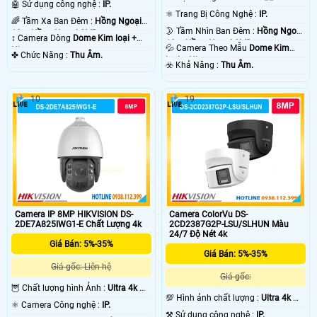
Khi xem trên máy tính điện thoại thì các gói camera Utra 4k Hikvision không
🤖️ Sử dụng công nghệ :
IP.
mang chất lượng tốt vì màn hình hiển thị quá nhỏ . 💡
⚛️ Trang Bị Công Nghệ :
IP.
🌈 Tầm Xa Ban Đêm :
Hồng Ngoại
🌛 Tầm Nhìn Ban Đêm :
Hồng Ngoại
10m Hồng Ngoại SMD.
↕️ Camera Dòng
Dome Kim loại +
10m Hồng Ngoại SMD.
💦 Camera Theo Mẫu
Dome Kim
Nhựa.
️✤ Chức Năng :
Thu Âm.
loại + Nhựa.
️☣️ Khả Năng :
Thu Âm.
10
19
'
Camera IP 8MP HIKVISION DS-
Camera ColorVu DS-
2DE7A825IWG1-E Chất Lượng 4k
2CD2387G2P-LSU/SLHUN Màu
24/7 Độ Nét 4k
Giá Bán: 5%-35%
Giá Bán: 5%-35%
Giá gốc: Liên hệ
Giá gốc:
🦉 Chất lượng hình Ảnh :
Ultra 4k 👍🏾
💯 Hình ảnh chất lượng :
Ultra 4k 👍🏾
.
⚛️ Camera Công nghệ :
IP.
.
⚒ Sử dụng công nghệ :
IP.