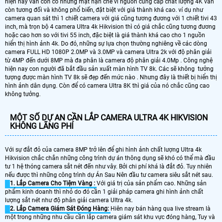
hiện nay vẫn còn có những mặt hạn chế vì nguồn cung cấp chất lượng 4K vẫn
còn tương đối và không phổ biến, đặt biệt với giá thành khá cao. ví dụ như
camera quan sát thì 1 chiết camera với giá cũng tương đương với 1 chiết tivi 43
inch, mà trọn bộ 4 camera Ultra 4k Hikvision thì có giá chắc cũng tương đương
hoặc cao hơn so với tivi 55 inch, đặc biệt là giá thành khá cao cho 1 nguồn
hiển thị hình ảnh 4k. Do đó, những sự lựa chọn thường nghiêng về các dòng
camera FULL HD 1080P 2.0MP và 3.0MP và camera Ultra 2k với độ phân giải
từ 4MP đến dưới 8MP mà đa phân là camera độ phân giải 4.0Mp . Công nghệ
hiện nay con người đã bắt đầu sản xuất màn hình TV 8k. Các sẽ không tưởng
tượng được màn hình TV 8k sẽ đẹp đến mức nào . Nhưng đây là thiết bị hiển thị
hình ảnh dân dụng. Còn để có camera Ultra 8K thì giá của nó chắc cũng cao
không tưởng.
MỘT SỐ DỰ AN CẦN LẮP CAMERA ULTRA 4K HIKVISION
KHÔNG LÃNG PHÍ
Với sự đắt đỏ của camera 8MP trở lên để ghi hình ảnh chất lượng Ultra 4k
Hikvision chắc chắn những công trình dự án thông dụng sẽ khó có thể mà đầu
tư 1 hệ thóng camera sắt nét đến như vây. Bởi chi phí khá là đắt đỏ. Tuy nhiên
nếu được thì những công trình dự Án Sau Nên đầu tư camera siêu sắt nét sau.
1. Lắp Camera Cho Tiệm Vàng :
Với giá trị của sản phẩm cao. Những sản
phẩm kinh doanh thì nhỏ do đó cần 1 giải pháp camera ghi hình ảnh chất
lượng sắt nét như độ phân giải camera Ultra 4k.
2. Lắp Camera Giám Sát Đóng Hàng:
Hiên nay bán hàng qua live stream là
một trong những nhu cầu cần lắp camera giám sát khu vực đóng hàng, Tuy và