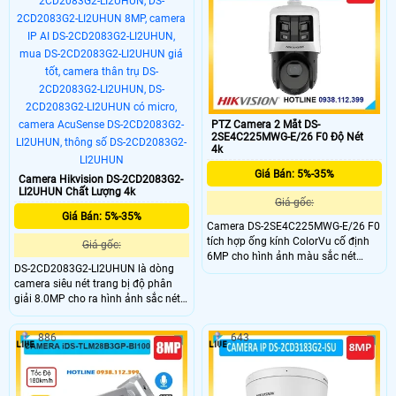
ảo, hỗ trợ chuẩn nén H.265+, hồng
chống ngược sáng WDR 120dB,
ngoại nhìn ban đêm lên đến 40m
trang bị tính năng AI giúp phân việt
người và xe, giảm báo động ảo.
PTZ Camera 2 Mắt DS-
2SE4C225MWG-E/26 F0 Độ Nét
4k
Giá Bán: 5%-35%
Camera Hikvision DS-2CD2083G2-
LI2UHUN Chất Lượng 4k
Giá gốc:
Giá Bán: 5%-35%
Camera DS-2SE4C225MWG-E/26 F0
tích hợp ống kính ColorVu cố định
Giá gốc:
6MP cho hình ảnh màu sắc nét
DS-2CD2083G2-LI2UHUN là dòng
ngay cả ban đêm, cùng camera PTZ
camera siêu nét trang bị độ phân
2MP hỗ trợ zoom quang 25X, dễ
giải 8.0MP cho ra hình ảnh sắc nét,
dàng quan sát chi tiết ở khoảng
camera khi sử dụng với đầu ghi còn
cách xa. Đây là giải pháp tối ưu cho
hỗ trợ công nghệ cao giúp tìm kiếm
các khu vực cần giám sát rộng và
886
643
thông minh, trang bị AI thông minh
chính xác.
nhật đinẹ người và phương tiện, hạn
chế báo động giả từ môi trường.