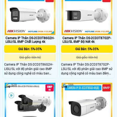
IP67,hỗ trợ thẻ nhớ SD 512GB.Vỏ
hình ảnh rõ nét,chuẩn IP67,hỗ trợ
kim loại là sự lựa chọn hoàn hảo
thẻ nhớ SD 512GB.Vỏ kim loại là sự
cho bạn,phân loại mục tiêu con
lựa chọn hoàn hảo cho bạn,phân
người và phương tiện.
loại mục tiêu con người và phương
tiện.Tích hợp micro ghi âm thanh.
Camera IP Thân DS-2CD3T86G2H-
Camera IP Thân DS-2CD3T87G2P-
LISU/SL 8MP Chất Lượng 4k
LSU/SL 8MP Độ Nét 4k
Giá Bán: 5%-35%
Giá Bán: 5%-35%
Giá gốc: liên hệ
Giá gốc: liên hệ
Camera IP Thân DS-2CD3T86G2H-
Camera IP Thân DS-2CD3T87G2P-
LISU/SL với độ phân giải cao 8MP
LSU/SL với độ phân giải cao 8MP sử
sử dụng công nghệ có màu ban
dụng công nghệ có màu ban đêm
đêm 24/7 hỗ trợ đèn kép xa
24/7 hỗ trợ đèn kép xa 40m,chuẩn
60m,chuẩn nén H.265,cùng chức
nén H.265,cùng chức năng chóng
529
586
năng chóng ngược sáng WDR cho
ngược sáng WDR cho hình ảnh rõ
hình ảnh rõ nét,chuẩn IP67,hỗ trợ
nét,chuẩn IP67,hỗ trợ thẻ nhớ SD
thẻ nhớ SD 512GB,phân loại mục
512GB,phân loại mục tiêu con người
tiêu con người và phương tiện.Tích
và phương tiện.Tích hợp micro ghi
hợp micro ghi âm thanh và loa báo
âm thanh và loa báo động.Đèn
động.Đèn nhấp nháy và báo động
nhấp nháy và báo động âm thanh
âm thanh để cảnh báo kẻ xâm
để cảnh báo kẻ xâm nhập.