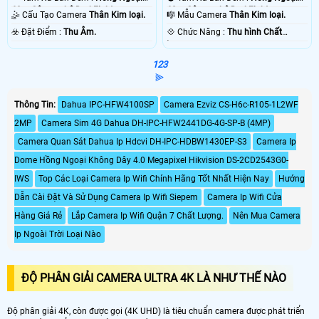
60m Công nghệ DarkFighter.
60m Công nghệ DarkFighter.
🤹 Cấu Tạo Camera
Thân Kim loại.
🎼️ Mẫu Camera
Thân Kim loại.
️☣️ Đặt Điểm :
Thu Âm.
️💠 Chức Năng :
Thu hình Chất
Lượng.
1
2
3
⫸
Thông Tin:
Dahua IPC-HFW4100SP
Camera Ezviz CS-H6c-R105-1L2WF
2MP
Camera Sim 4G Dahua DH-IPC-HFW2441DG-4G-SP-B (4MP)
Camera Quan Sát Dahua Ip Hdcvi DH-IPC-HDBW1430EP-S3
Camera Ip
Dome Hồng Ngoại Không Dây 4.0 Megapixel Hikvision DS-2CD2543G0-
IWS
Top Các Loại Camera Ip Wifi Chính Hãng Tốt Nhất Hiện Nay
Hướng
Dẫn Cài Đặt Và Sử Dụng Camera Ip Wifi Siepem
Camera Ip Wifi Cửa
Hàng Giá Rẻ
Lắp Camera Ip Wifi Quận 7 Chất Lượng.
Nên Mua Camera
Ip Ngoài Trời Loại Nào
ĐỘ PHÂN GIẢI CAMERA ULTRA 4K LÀ NHƯ THẾ NÀO
Độ phân giải 4K, còn được gọi (4K UHD) là tiêu chuẩn camera được phát triển