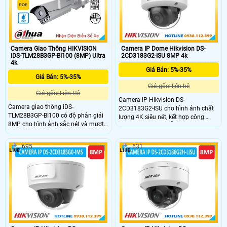
Camera Giao Thông HIKVISION
Camera IP Dome Hikvision DS-
IDS-TLM28B3GP-BI100 (8MP) Ultra
2CD3183G2-ISU 8MP 4k
4k
Giá Bán: 5%-35%
Giá Bán: 5%-35%
Giá gốc: liên hệ
Giá gốc: Liên Hệ
Camera IP Hikvision DS-
Camera giao thông iDS-
2CD3183G2-ISU cho hình ảnh chất
TLM28B3GP-BI100 có độ phân giải
lượng 4K siêu nét, kết hợp công
8MP cho hình ảnh sắc nét và mượt
nghệ hồng ngoại hỗ trợ xem đêm
mà, cùng tầm quan sát hồng ngoại
tầm xa 40m rõ ràng. Hỗ trợ tính
lên đến 100m. Với khả năng chụp
năng phát hiện con người và
695
631
tốc độ cao 180 km/h, camera tích
phương tiện bảo vệ an ninh hiệu
hợp AI giúp nhận diện biển số xe
quả, camera còn trang bị micrô tích
chính xác. Camera hỗ trợ công nghệ
hợp, khe cắm thẻ nhớ lên đến 512
nén H.265+, khe cắm thẻ nhớ
GB lưu trữ hình ảnh video linh hoạt
512GB, chuẩn IP67, IK10 và PoE
đảm bảo hiệu suất ổn định trong
mọi điều kiện.