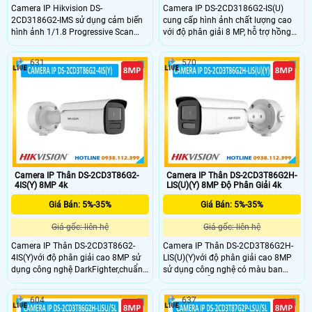
Camera IP Hikvision DS-
Camera IP DS-2CD3186G2-IS(U)
2CD3186G2-IMS sử dụng cảm biến
cung cấp hình ảnh chất lượng cao
hình ảnh 1/1.8 Progressive Scan
với độ phân giải 8 MP, hỗ trợ hồng
CMOS độ phân giải 8MP cho chất
ngoại ban đêm 40m và DarkFighter
lượng hình ảnh siêu nét, chi tiết.
giúp giám sát rõ ràng hơn vào ban
631
570
Ngoài ra, camera còn trang bị nhiều
đêm. Camera chuyên dùng dự án
năng như chống ngược sáng WDR
Hỗ trợ Hikvision Embedded Open
thực 130 dB, hồng ngoại ban đêm
Platform (HEOP) tích hợp ứng dụng
30m, hỗ trợ giám sát trực tiếp với
của bên thứ ba, khả năng phát hiện
đầu ra HDMI
con người và phương tiện bảo vệ an
ninh hiệu quả
Camera IP Thân DS-2CD3T86G2-
Camera IP Thân DS-2CD3T86G2H-
4IS(Y) 8MP 4k
LIS(U)(Y) 8MP Độ Phân Giải 4k
Giá Bán: 5%-35%
Giá Bán: 5%-35%
Giá gốc: liên hệ
Giá gốc: liên hệ
Camera IP Thân DS-2CD3T86G2-
Camera IP Thân DS-2CD3T86G2H-
4IS(Y)với độ phân giải cao 8MP sử
LIS(U)(Y)với độ phân giải cao 8MP
dụng công nghệ DarkFighter,chuẩn
sử dụng công nghệ có màu ban
nén H.265,cùng chức năng chóng
đêm 24/7 hỗ trợ đèn kép xa
ngược sáng WDR cho hình ảnh rõ
60m,chuẩn nén H.265,cùng chức
604
637
nét ,hồng ngoại xa 90m,chuẩn
năng chóng ngược sáng WDR cho