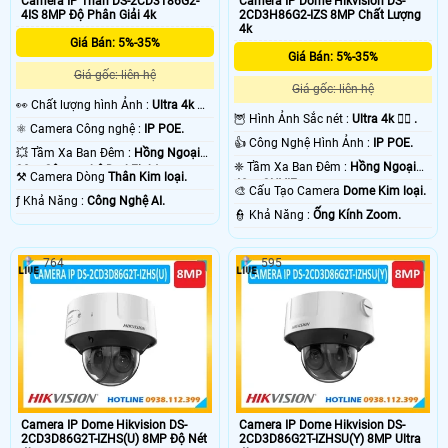
Camera IP Thân DS-2CD3T86G2-
Camera IP Dome Hikvision DS-
4IS 8MP Độ Phân Giải 4k
2CD3H86G2-IZS 8MP Chất Lượng
4k
Giá Bán: 5%-35%
Giá Bán: 5%-35%
Giá gốc: liên hệ
Giá gốc: liên hệ
️👀 Chất lượng hình Ảnh :
Ultra 4k 👍🏾
🦉 Hình Ảnh Sắc nét :
Ultra 4k 👍🏾 .
.
⚛️ Camera Công nghệ :
IP POE.
👍 Công Nghệ Hình Ảnh :
IP POE.
💥 Tầm Xa Ban Đêm :
Hồng Ngoại
❈ Tầm Xa Ban Đêm :
Hồng Ngoại
90m Công nghệ DarkFighter.
⚒ Camera Dòng
Thân Kim loại.
40m ONVIF.
🎨 Cấu Tạo Camera
Dome Kim loại.
️ƒ Khả Năng :
Công Nghệ AI.
️👮 Khả Năng :
Ống Kính Zoom.
764
595
Camera IP Dome Hikvision DS-
Camera IP Dome Hikvision DS-
2CD3D86G2T-IZHS(U) 8MP Độ Nét
2CD3D86G2T-IZHSU(Y) 8MP Ultra