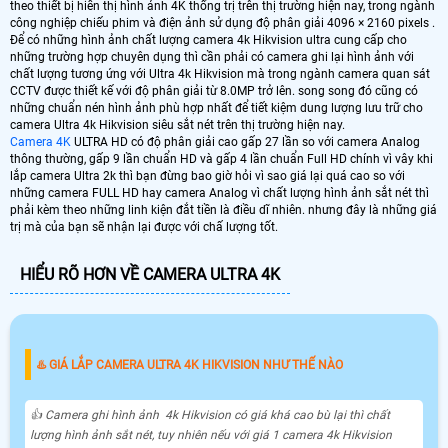
theo thiết bị hiển thị hình ảnh 4K thống trị trên thị trường hiện nay, trong ngành
công nghiệp chiếu phim và điện ảnh sử dụng độ phân giải 4096 × 2160 pixels .
Để có những hình ảnh chất lượng camera 4k Hikvision ultra cung cấp cho
những trường hợp chuyên dụng thì cần phải có camera ghi lại hình ảnh với
chất lượng tương ứng với Ultra 4k Hikvision mà trong ngành camera quan sát
CCTV được thiết kế với độ phân giải từ 8.0MP trở lên. song song đó cũng có
những chuẩn nén hình ảnh phù hợp nhất để tiết kiệm dung lượng lưu trữ cho
camera Ultra 4k Hikvision siêu sắt nét trên thị trường hiện nay.
Camera 4K
ULTRA HD có độ phân giải cao gấp 27 lần so với camera Analog
thông thường, gấp 9 lần chuẩn HD và gấp 4 lần chuẩn Full HD chính vì vây khi
lắp camera Ultra 2k thì bạn đừng bao giờ hỏi vì sao giá lại quá cao so với
những camera FULL HD hay camera Analog vì chất lượng hình ảnh sắt nét thì
phải kèm theo những linh kiện đắt tiền là điều dĩ nhiên. nhưng đây là những giá
trị mà của bạn sẽ nhận lại được với chấ lượng tốt.
HIỂU RÕ HƠN VỀ CAMERA ULTRA 4K
♨️ GIÁ LẮP CAMERA ULTRA 4K HIKVISION NHƯ THẾ NÀO
👍 Camera ghi hình ảnh 4k Hikvision có giá khá cao bù lại thì chất
lượng hình ảnh sắt nét, tuy nhiên nếu với giá 1 camera 4k Hikvision