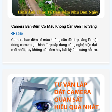
Camera Ban Đêm Có Màu Không Cần Đèn Trợ Sáng
8250
Camera ban đêm có màu không cần đèn trợ sáng là một
dòng camera ghi hình được áp dụng công nghệ hiện đại
mới nhất, tuy không cần đèn hay bất kỳ ánh sáng hỗ trợ
nào nhưng camera vẫn đem lại hình ảnh có màu sắc sáng
đẹp, chân thực. Điều đó có thật sự đúng không? An Thành
Phát mời các anh chị em, cô chú bác cùng nhau làm rõ về
công nghệ camera có màu ban đêm không cần đèn này
nhé!