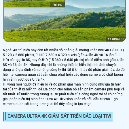
Ngoài 4K thì hiện nay còn rất nhiều độ phân giải khủng khác như 4K+ (UHD+)
5.120 x 2.880 pixels, FUHD 7.680 x 4.320 pixels (gấp 4 lần 4K và 16 lần Full
HD) còn gọi là 8K, hay QUHD (15.360 x 8.640 pixels) có số điểm ảnh gấp 4 lần
8K và 16 lần 4K. Nhưng đây chỉ là những thiết bị hiển thị hình ảnh chuyên
dụng chứ gia đình văn phòng công ty thì rất ít khi thấy độ phân giải này. do đó
hiện tai camera quan sát vẫn chưa phát triển các dòng camera có chất lượng
hình ảnh vượt quá Ultra 4k.
Hi vọng mọi người đã hiểu rõ về độ phân giải màn hình cũng như giá trị hiện
tại của thiết bị hiển thị để lựa chọn cho mình bộ sản phẩm camera phù hợp và
tốt nhất. Dĩ nhiên trong tương lại sự phát triển của công nghệ thì sẽ có những
giải pháp hiển thị hình ảnh Ultra 4k Hikvision khác và nếu đầu tư cho 1 gói
camera quan sát trong tương lai thì đây cũng là lựa chọn.
CAMERA ULTRA 4K GIÁM SÁT TRÊN CÁC LOẠI TIVI