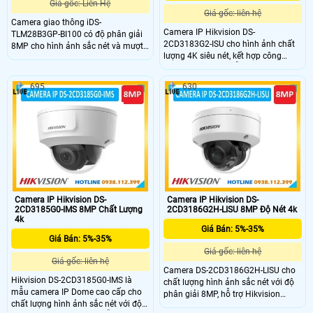
Giá gốc: Liên Hệ
Giá gốc: liên hệ
Camera giao thông iDS-
Camera IP Hikvision DS-
TLM28B3GP-BI100 có độ phân giải
2CD3183G2-ISU cho hình ảnh chất
8MP cho hình ảnh sắc nét và mượt
lượng 4K siêu nét, kết hợp công
mà, cùng tầm quan sát hồng ngoại
nghệ hồng ngoại hỗ trợ xem đêm
lên đến 100m. Với khả năng chụp
tầm xa 40m rõ ràng. Hỗ trợ tính
tốc độ cao 180 km/h, camera tích
695
630
năng phát hiện con người và
hợp AI giúp nhận diện biển số xe
phương tiện bảo vệ an ninh hiệu
chính xác. Camera hỗ trợ công nghệ
quả, camera còn trang bị micrô tích
nén H.265+, khe cắm thẻ nhớ
hợp, khe cắm thẻ nhớ lên đến 512
512GB, chuẩn IP67, IK10 và PoE
GB lưu trữ hình ảnh video linh hoạt
đảm bảo hiệu suất ổn định trong
mọi điều kiện.
Camera IP Hikvision DS-
Camera IP Hikvision DS-
2CD3185G0-IMS 8MP Chất Lượng
2CD3186G2H-LISU 8MP Độ Nét 4k
4k
Giá Bán: 5%-35%
Giá Bán: 5%-35%
Giá gốc: liên hệ
Giá gốc: liên hệ
Camera DS-2CD3186G2H-LISU cho
Hikvision DS-2CD3185G0-IMS là
chất lượng hình ảnh sắc nét với độ
mẫu camera IP Dome cao cấp cho
phân giải 8MP, hỗ trợ Hikvision
chất lượng hình ảnh sắc nét với độ
Embedded Open Platform (HEOP),