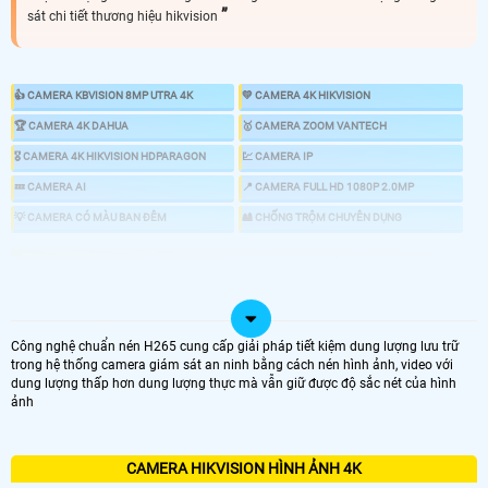
sát chi tiết thương hiệu hikvision
👍 CAMERA KBVISION 8MP UTRA 4K
💛 CAMERA 4K HIKVISION
️🏆 CAMERA 4K DAHUA
️🥇 CAMERA ZOOM VANTECH
️🎖️ CAMERA 4K HIKVISION HDPARAGON
💹 CAMERA IP
💤 CAMERA AI
📍 CAMERA FULL HD 1080P 2.0MP
💡 CAMERA CÓ MÀU BAN ĐÊM
🎎 CHỐNG TRỘM CHUYÊN DỤNG
📸 LẮP CAMERA ULTRA 4K SIÊU SẮT NÉT
CAMERA 4K SẮT NÉT
Công nghệ chuẩn nén H265 cung cấp giải pháp tiết kiệm dung lượng lưu trữ
trong hệ thống camera giám sát an ninh bằng cách nén hình ảnh, video với
GIÁ VÀ THÔNG TIN
dung lượng thấp hơn dung lượng thực mà vẫn giữ được độ sắc nét của hình
ảnh
💎 Bộ Camera Sắt Nét Ultra 4k Hikvision Rẻ Nhất
7.500.000 VNĐ
CAMERA HIKVISION HÌNH ẢNH 4K