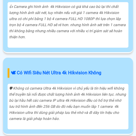
👍 Camera ghi hình ảnh 4k Hikvision có giá khá cao bù lại thì chất
lượng hình ảnh sắt nét, tuy nhiên nếu với giá 1 camera 4k Hikvision
ultra có chi phí bằng 1 bộ 4 camera FULL HD 1080P thì lựa chọn lắp
trọn bộ 4 camera FULL HD sẽ rẻ hơn. nhưng hình ảnh sét trên 1 camera
thì không băng nhưng nhiều camera với nhiều vị trí giám sát sẽ hoàn
thiện hơn.
🕊️ Có Wifi Siêu Nét Ultra 4k Hikvision Không
🛡 Không có camera Ultra 4k Hikvision vì chủ yếu là tín hiệu wifi không
thể truyền tải nổi được chất lượng hình ảnh 4k Hikvision liên tục. nhưng
bù lại hầu hết các camera IP ultra 4k Hikvision đều có hổ trợ thẻ nhớ
lưu trữ hình ảnh đến 256 GB do đó nếu bạn muốn lắp 1 camera 4k
Hikvision ultra thì dùng giải pháp lưu thẻ nhớ và đi dây tín hiệu cho
camera là giải pháp hoàn hảo.