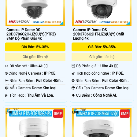
Camera IP Dome DS-
Camera IP Dome DS-
2CD3786G2H-LIZSU(Y)(PTRZ)
2CD3786G2HT-LIZS(U)(Y) Chất
8MP Độ Phân Giải 4k
Lượng 4k
Giá Bán: 5%-35%
Giá Bán: 5%-35%
Giá gốc: liên hệ
Giá gốc: liên hệ
️👀 Độ sắc nét :
Ultra 4k 👍🏾 .
🦉 Độ Phân giải :
Ultra 4k 👍🏾 .
®️ Công Nghệ Camera :
IP POE.
🌠 Tích hợp công nghệ :
IP POE.
🔦 Nhìn Ban Đêm :
Full Color 40m
❂ Nhìn Ban Đêm :
Full Color 40m
Có Màu Ban Ðêm.
Có Màu Ban Ðêm.
🎼️ Mẫu Camera
Dome Kim loại.
🐉️ Cấu Tạo Camera
Dome Kim loại.
️💫 Tích Hợp :
Thu Âm Và Loa.
️🔔 Ưu Điểm :
Công Nghệ AI.
759
706