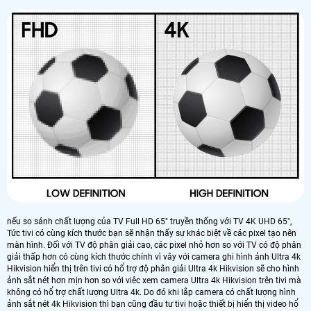
nếu so sánh chất lượng của TV Full HD 65" truyền thống với TV 4K UHD 65",
Tức tivi có cùng kích thước bạn sẽ nhận thấy sự khác biệt về các pixel tạo nên
màn hình. Đối với TV độ phân giải cao, các pixel nhỏ hơn so với TV có độ phân
giải thấp hơn có cùng kích thước chính vì vây với camera ghi hình ảnh Ultra 4k
Hikvision hiển thị trên tivi có hổ trợ độ phân giải Ultra 4k Hikvision sẽ cho hình
ảnh sắt nét hơn mịn hơn so với viêc xem camera Ultra 4k Hikvision trên tivi mà
không có hổ trợ chất lượng Ultra 4k. Do đó khi lắp camera có chất lượng hình
ảnh sắt nét 4k Hikvision thì bạn cũng đầu tư tivi hoặc thiết bị hiển thị video hổ