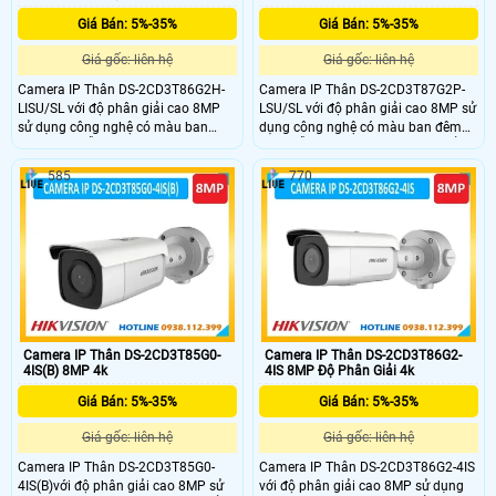
Giá Bán: 5%-35%
Giá Bán: 5%-35%
Giá gốc: liên hệ
Giá gốc: liên hệ
Camera IP Thân DS-2CD3T86G2H-
Camera IP Thân DS-2CD3T87G2P-
LISU/SL với độ phân giải cao 8MP
LSU/SL với độ phân giải cao 8MP sử
sử dụng công nghệ có màu ban
dụng công nghệ có màu ban đêm
đêm 24/7 hỗ trợ đèn kép xa
24/7 hỗ trợ đèn kép xa 40m,chuẩn
60m,chuẩn nén H.265,cùng chức
nén H.265,cùng chức năng chóng
585
770
năng chóng ngược sáng WDR cho
ngược sáng WDR cho hình ảnh rõ
hình ảnh rõ nét,chuẩn IP67,hỗ trợ
nét,chuẩn IP67,hỗ trợ thẻ nhớ SD
thẻ nhớ SD 512GB,phân loại mục
512GB,phân loại mục tiêu con người
tiêu con người và phương tiện.Tích
và phương tiện.Tích hợp micro ghi
hợp micro ghi âm thanh và loa báo
âm thanh và loa báo động.Đèn
động.Đèn nhấp nháy và báo động
nhấp nháy và báo động âm thanh
âm thanh để cảnh báo kẻ xâm
để cảnh báo kẻ xâm nhập.
nhập.
Camera IP Thân DS-2CD3T85G0-
Camera IP Thân DS-2CD3T86G2-
4IS(B) 8MP 4k
4IS 8MP Độ Phân Giải 4k
Giá Bán: 5%-35%
Giá Bán: 5%-35%
Giá gốc: liên hệ
Giá gốc: liên hệ
Camera IP Thân DS-2CD3T85G0-
Camera IP Thân DS-2CD3T86G2-4IS
4IS(B)với độ phân giải cao 8MP sử
với độ phân giải cao 8MP sử dụng