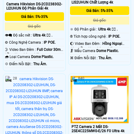
LIS2UHUN Chất Lượng 4k
Camera Hikvision DS-2CD2383G2-
LI2UHUN Độ Phân Giải 4k
Giá Bán: 5%-35%
Giá Bán: 5%-35%
Giá gốc:
Giá gốc:
🔆 Độ Phân giải :
Ultra 4k 👍🏾 .
👁️‍🗨 Độ sắc nét :
Ultra 4k 👍🏾 .
®️ Tích hợp công nghệ :
IP POE.
⚙ Công Nghệ Camera :
IP POE.
🌔 Video Ban Đêm :
Hồng Ngoại
40m Hồng Ngoại Smart IR.
🌛 Video Ban Đêm :
Full Color 30m
🗜️ Mẫu Camera
Dome Plastic.
Hồng Ngoại Smart IR.
🌧️ Loại Camera
Dome Plastic.
️⌘ Điểm Nỗi Bật :
Thu Âm.
️💠 Điểm Nỗi Bật :
Thu Âm.
28
840
PTZ Camera 2 Mắt DS-
2SE4C225MWG-E/26 F0 Ultra 4k