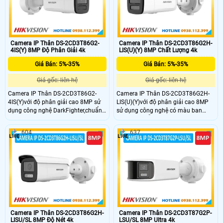
ninh hiệu quả
Camera IP Thân DS-2CD3T86G2-
Camera IP Thân DS-2CD3T86G2H-
4IS(Y) 8MP Độ Phân Giải 4k
LIS(U)(Y) 8MP Chất Lượng 4k
Giá Bán: 5%-35%
Giá Bán: 5%-35%
Giá gốc: liên hệ
Giá gốc: liên hệ
Camera IP Thân DS-2CD3T86G2-
Camera IP Thân DS-2CD3T86G2H-
4IS(Y)với độ phân giải cao 8MP sử
LIS(U)(Y)với độ phân giải cao 8MP
dụng công nghệ DarkFighter,chuẩn
sử dụng công nghệ có màu ban
nén H.265,cùng chức năng chóng
đêm 24/7 hỗ trợ đèn kép xa
ngược sáng WDR cho hình ảnh rõ
60m,chuẩn nén H.265,cùng chức
604
637
nét ,hồng ngoại xa 90m,chuẩn
năng chóng ngược sáng WDR cho
IP67,hỗ trợ thẻ nhớ SD 512GB.Vỏ
hình ảnh rõ nét,chuẩn IP67,hỗ trợ
kim loại là sự lựa chọn hoàn hảo
thẻ nhớ SD 512GB.Vỏ kim loại là sự
cho bạn,phân loại mục tiêu con
lựa chọn hoàn hảo cho bạn,phân
người và phương tiện.
loại mục tiêu con người và phương
tiện.Tích hợp micro ghi âm thanh.
Camera IP Thân DS-2CD3T86G2H-
Camera IP Thân DS-2CD3T87G2P-
LISU/SL 8MP Độ Nét 4k
LSU/SL 8MP Ultra 4k