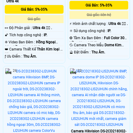
Ultra 4k
Giá Bán: 5%-35%
Giá Bán: 5%-35%
Giá gốc: liên hệ
Giá gốc:
️⚡ Hình ảnh chất lượng :
Ultra 4k 👍🏾 .
️👀 Độ Phân giải :
Ultra 4k 👍🏾 .
⚛️ Sử dụng công nghệ :
IP.
🌠 Tích hợp công nghệ :
IP.
❂ Tầm Xa Ban Đêm :
Full Color 30m
❈ Video Ban Đêm :
Hồng Ngoại
Hồng Ngoại SMD.
💦 Camera Theo Mẫu
Dome Kim
80m Hồng Ngoại SMD.
👑 Camera Thiết Kế
Thân Kim loại +
loại + Nhựa.
️🔮 Đặt Điểm :
Thu Âm.
Nhựa.
️ƒ Ưu Điểm :
Thu Âm.
26
23
Camera Hikvision DS-2CD2183G2-