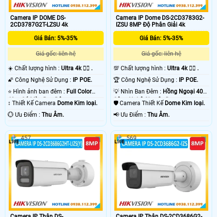
Camera IP DOME DS-
Camera IP Dome DS-2CD3783G2-
2CD3787G2T-LZSU 4k
IZSU 8MP Độ Phân Giải 4k
Giá Bán: 5%-35%
Giá Bán: 5%-35%
Giá gốc: liên hệ
Giá gốc: liên hệ
☀️ Chất lượng hình :
Ultra 4k 👍🏾 .
💯 Chất lượng hình :
Ultra 4k 👍🏾 .
🌠 Công Nghệ Sử Dụng :
IP POE.
🏆 Công Nghệ Sử Dụng :
IP POE.
⭐ Hình ảnh ban đêm :
Full Color
💡 Nhìn Ban Đêm :
Hồng Ngoại 40m
40m Có Màu Ban Ðêm.
Công Nghệ Chuyên Dụng.
↕️ Thiết Kế Camera
Dome Kim loại.
🛡 Camera Thiết Kế
Dome Kim loại.
️💮 Ưu Điểm :
Thu Âm.
️📢 Ưu Điểm :
Thu Âm.
457
569
Camera IP Thân DS-
Camera IP Thân DS-2CD3686G2-