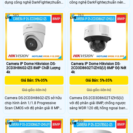
dụng công nghệ DarkFighter,chuẩn
công nghệ DarkFighter,chuẩn nén
nén H.265,cùng chức năng chóng
H.265,cùng chức năng chóng ngược
ngược sáng WDR cho hình ảnh rõ
sáng WDR cho hình ảnh rõ nét ,hồng
585
763
nét ,hồng ngoại xa 90m,chuẩn
ngoại xa 90m,chuẩn IP67,hỗ trợ thẻ
IP67,hỗ trợ thẻ nhớ SD 128GB.Vỏ
nhớ SD 512GB.Vỏ kim loại là sự lựa
kim loại là sự lựa chọn hoàn hảo
chọn hoàn hảo cho bạn,phân loại
cho bạn.
mục tiêu con người và phương tiện.
Camera IP Dome Hikvision DS-
Camera IP Dome Hikvision DS-
2CD3H86G2-IZS 8MP Chất Lượng
2CD3D86G2T-IZHS(U) 8MP Độ Nét
4k
4k
Giá Bán: 5%-35%
Giá Bán: 5%-35%
Giá gốc: liên hệ
Giá gốc: liên hệ
Camera DS-2CD3H86G2-IZS sở hữu
Camera DS-2CD3D86G2T-IZHS(U)
chip hình ảnh 1/1.8 Progressive
với độ phân giải 8MP, chống ngược
Scan CMOS với độ phân giải 8 MP
sáng WDR 120 dB, hồng ngoại ban
cùng công nghệ DarkFighter tiên
đêm với tầm xa 40m, hỗ trợ lưu trữ
tiến giúp camera ghi được hình ảnh
trên thẻ nhớ với dung lượng tối đa
594
499
sắc nét trong nhiều điều kiện ánh
256GB. Ngoài ra chuẩn chống nước
sáng khác nhau. Thuật toán AI tích
IP67 và chống va đạp IK10 giúp