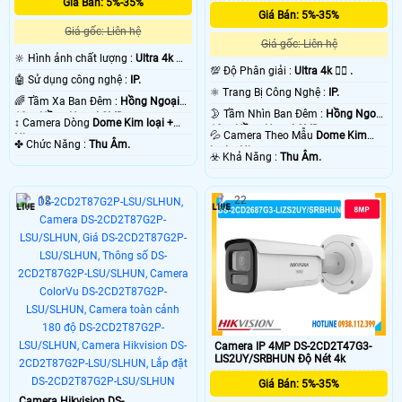
Khi xem trên máy tính điện thoại thì các gói camera Utra 4k Hikvision không
Giá Bán: 5%-35%
mang chất lượng tốt vì màn hình hiển thị quá nhỏ . 💡
Giá Bán: 5%-35%
Giá gốc: Liên hệ
Giá gốc: Liên hệ
🔆 Hình ảnh chất lượng :
Ultra 4k 👍🏾
💯 Độ Phân giải :
Ultra 4k 👍🏾 .
.
🤖️ Sử dụng công nghệ :
IP.
⚛️ Trang Bị Công Nghệ :
IP.
🌈 Tầm Xa Ban Đêm :
Hồng Ngoại
🌛 Tầm Nhìn Ban Đêm :
Hồng Ngoại
10m Hồng Ngoại SMD.
↕️ Camera Dòng
Dome Kim loại +
10m Hồng Ngoại SMD.
💦 Camera Theo Mẫu
Dome Kim
Nhựa.
️✤ Chức Năng :
Thu Âm.
loại + Nhựa.
️☣️ Khả Năng :
Thu Âm.
12
22
'
Camera IP 4MP DS-2CD2T47G3-
LIS2UY/SRBHUN Độ Nét 4k
Giá Bán: 5%-35%
Camera Hikvision DS-