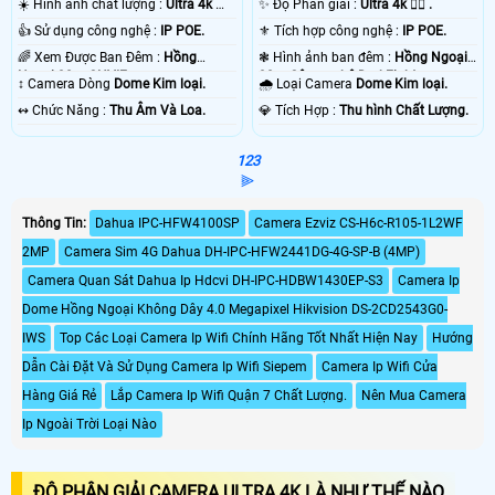
☀️ Hình ảnh chất lượng :
Ultra 4k 👍🏾
✨ Độ Phân giải :
Ultra 4k 👍🏾 .
.
👍 Sử dụng công nghệ :
IP POE.
⚜️ Tích hợp công nghệ :
IP POE.
🌈 Xem Được Ban Đêm :
Hồng
❃ Hình ảnh ban đêm :
Hồng Ngoại
Ngoại 30m ONVIF.
30m Công nghệ DarkFighter.
↕️ Camera Dòng
Dome Kim loại.
🌧️ Loại Camera
Dome Kim loại.
️↭ Chức Năng :
Thu Âm Và Loa.
️💎 Tích Hợp :
Thu hình Chất Lượng.
1
2
3
⫸
Thông Tin:
Dahua IPC-HFW4100SP
Camera Ezviz CS-H6c-R105-1L2WF
2MP
Camera Sim 4G Dahua DH-IPC-HFW2441DG-4G-SP-B (4MP)
Camera Quan Sát Dahua Ip Hdcvi DH-IPC-HDBW1430EP-S3
Camera Ip
Dome Hồng Ngoại Không Dây 4.0 Megapixel Hikvision DS-2CD2543G0-
IWS
Top Các Loại Camera Ip Wifi Chính Hãng Tốt Nhất Hiện Nay
Hướng
Dẫn Cài Đặt Và Sử Dụng Camera Ip Wifi Siepem
Camera Ip Wifi Cửa
Hàng Giá Rẻ
Lắp Camera Ip Wifi Quận 7 Chất Lượng.
Nên Mua Camera
Ip Ngoài Trời Loại Nào
ĐỘ PHÂN GIẢI CAMERA ULTRA 4K LÀ NHƯ THẾ NÀO