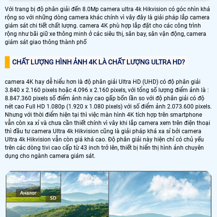
Với trang bị độ phân giải đến 8.0Mp camera ultra 4k Hikvision có góc nhìn khá
rộng so với những dòng camera khác chính vì vây đây là giải pháp lắp camera
giám sát chi tiết chất lượng. camera 4K phù hợp lắp đặt cho các công trình
rộng như bãi giữ xe thông minh ở các siêu thị, sân bay, sân vận động, camera
giám sát giao thông thành phố
CHẤT LƯỢNG HÌNH ẢNH 4K LÀ CHẤT LƯỢNG ULTRA HD?
camera 4K hay dễ hiểu hơn là độ phân giải Ultra HD (UHD) có độ phân giải
3.840 x 2.160 pixels hoặc 4.096 x 2.160 pixels, với tổng số lượng điểm ảnh là :
8.847.360 pixels số điểm ảnh này cao gấp bốn lần so với độ phân giải có độ
nét cao Full HD 1.080p (1.920 x 1.080 pixels) với số điểm ảnh 2.073.600 pixels.
Nhưng với thời điểm hiện tại thì việc màn hình 4K tích hợp trên smartphone
vẫn còn xa xỉ và chưa cần thiết chính vì vây khi lắp camera xem trên điện thoại
thì đầu tư camera Ultra 4k Hikvision cũng là giải pháp khá xa sỉ bởi camera
Ultra 4k Hikvision vẫn còn giá khá cao. Độ phân giải này hiện chỉ có chủ yếu
trên các dòng tivi cao cấp từ 43 inch trở lên, thiết bị hiển thị hình ảnh chuyên
dụng cho ngành camera giám sát.