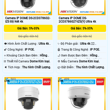
Camera IP DOME DS-2CD3786G2-
Camera IP DOME DS-
IZS Độ Nét 4k
2CD3786G2T-IZS(Y) Ultra 4k
Giá Bán: 5%-35%
Giá Bán: 5%-35%
Giá gốc: liên hệ
Giá gốc: liên hệ
👁 Hình Ành Chất Lượng :
Ultra 4k
✨ Độ Phân giải :
Ultra 4k 👍🏾 .
👍🏾 .
🌠 Công Nghệ :
IP POE.
🤖️ Trang Bị Công Nghệ :
IP POE.
⭐ Khoảng Cách Ban Đêm :
Hồng
🌙 Xem Được Ban Đêm :
Hồng
Ngoại 40m Công Nghệ Chuyên
Ngoại 40m Công nghệ DarkFighter.
⛓ Thiết Kế Camera
Dome Kim loại.
💢 Mẫu Camera
Dome Kim loại.
Dụng.
️🔈 Tích Hợp :
Thu hình Chất Lượng.
️ლ Đặt Điểm :
Thu hình Chất Lượng.
503
499