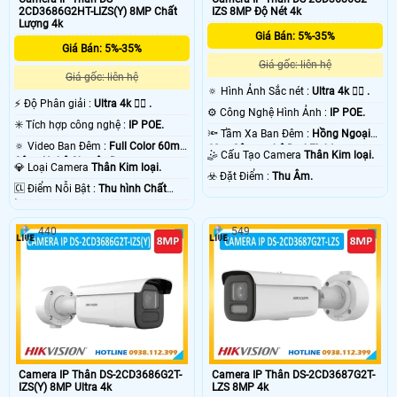
2CD3686G2HT-LIZS(Y) 8MP Chất
IZS 8MP Độ Nét 4k
Lượng 4k
Giá Bán: 5%-35%
Giá Bán: 5%-35%
Giá gốc: liên hệ
Giá gốc: liên hệ
🔅 Hình Ảnh Sắc nét :
Ultra 4k 👍🏾 .
️⚡ Độ Phân giải :
Ultra 4k 👍🏾 .
⚙ Công Nghệ Hình Ảnh :
IP POE.
✳️ Tích hợp công nghệ :
IP POE.
🔦 Tầm Xa Ban Đêm :
Hồng Ngoại
🔅 Video Ban Đêm :
Full Color 60m
60m Công nghệ DarkFighter.
🤹 Cấu Tạo Camera
Thân Kim loại.
Công Nghệ Chuyên Dụng.
💎 Loại Camera
Thân Kim loại.
️☣️ Đặt Điểm :
Thu Âm.
️🆑 Điểm Nỗi Bật :
Thu hình Chất
Lượng.
440
549
Camera IP Thân DS-2CD3686G2T-
Camera IP Thân DS-2CD3687G2T-
IZS(Y) 8MP Ultra 4k
LZS 8MP 4k