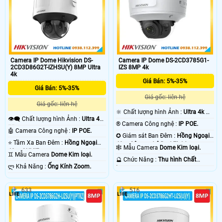
hợp cũng cho phép phân biệt chính
camera hoạt động ổn định trong
xác người và phương tiện, lọc báo
nhiều điều kiện và vị trí lắp đặt khác
động giả.
nhau.
Camera IP Dome Hikvision DS-
Camera IP Dome DS-2CD3785G1-
2CD3D86G2T-IZHSU(Y) 8MP Ultra
IZS 8MP 4k
4k
Giá Bán: 5%-35%
Giá Bán: 5%-35%
Giá gốc: liên hệ
Giá gốc: liên hệ
🔆 Chất lượng hình Ảnh :
Ultra 4k 👍🏾
👁️‍🗨 Chất lượng hình Ảnh :
Ultra 4k
.
®️ Camera Công nghệ :
IP POE.
👍🏾 .
🤖️ Camera Công nghệ :
IP POE.
✪ Giám sát Ban Đêm :
Hồng Ngoại
⭐ Tầm Xa Ban Đêm :
Hồng Ngoại
40m Công nghệ DarkFighter.
🕸️ Mẫu Camera
Dome Kim loại.
40m ONVIF.
♊ Mẫu Camera
Dome Kim loại.
️🔮 Chức Năng :
Thu hình Chất
️ლ Khả Năng :
Ống Kính Zoom.
Lượng.
633
516