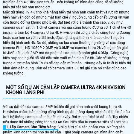
trợ hình ảnh 4k Hikvision trở lên . nếu không thì hình ảnh cũng sẽ sẽ không
hiển thị sắt nét như mong đợi.
Mặc dù dòng TV 4K cho khả năng hiển thị hình ảnh chân thật và rực rỡ, nhưng
hiện nay vẫn còn có những mặt hạn chế vì nguồn cung cấp chất lượng 4K vẫn
còn tương đối và không phổ biến, đặt biệt với giá thành khá cao. ví dụ như
camera quan sát thì 1 chiết camera với giá cũng tương đương với 1 chiết tivi 43
inch, mà trọn bộ 4 camera Ultra 4k Hikvision thì có giá chắc cũng tương đương
hoặc cao hơn so với tivi 55 inch, đặc biệt là giá thành khá cao cho 1 nguồn
hiển thị hình ảnh 4k. Do đó, những sự lựa chọn thường nghiêng về các dòng
camera FULL HD 1080P 2.0MP và 3.0MP và camera Ultra 2k với độ phân giải
từ 4MP đến dưới 8MP mà đa phân là camera độ phân giải 4.0Mp . Công nghệ
hiện nay con người đã bắt đầu sản xuất màn hình TV 8k. Các sẽ không tưởng
tượng được màn hình TV 8k sẽ đẹp đến mức nào . Nhưng đây là thiết bị hiển thị
hình ảnh dân dụng. Còn để có camera Ultra 8K thì giá của nó chắc cũng cao
không tưởng.
MỘT SỐ DỰ AN CẦN LẮP CAMERA ULTRA 4K HIKVISION
KHÔNG LÃNG PHÍ
Với sự đắt đỏ của camera 8MP trở lên để ghi hình ảnh chất lượng Ultra 4k
Hikvision chắc chắn những công trình dự án thông dụng sẽ khó có thể mà đầu
tư 1 hệ thóng camera sắt nét đến như vây. Bởi chi phí khá là đắt đỏ. Tuy nhiên
nếu được thì những công trình dự Án Sau Nên đầu tư camera siêu sắt nét sau.
1. Lắp Camera Cho Tiệm Vàng :
Với giá trị của sản phẩm cao. Những sản
phẩm kinh doanh thì nhỏ do đó cần 1 giải pháp camera ghi hình ảnh chất