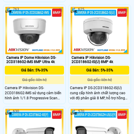
phân giải 8MP. Camera hỗ trợ xem
giúp tích hợp các ứng dụng bên thứ
trực tiếp đầu ra HDMI, trang bị công
ba. Được trang bị tính năng Smart
763
625
nghệ DarkFighter cùng hỗ trợ hồng
Hybrid Light, công nghệ WDR 130dB
ngoại lên đến 40m giúp giám sát
cho phép camera ghi hình rõ ràng
ban đêm hiệu quả, với thiết kế vỏ
độ sáng hài hòa cả ngày lẫn đêm,
hợp kim nhôm và chống va đập
hỗ trợ chức năng phát hiện con
IK10 camera có thể hoạt động một
người và phương tiện bảo vệ an
cách bền bỉ
ninh hiệu quả
Camera IP Dome Hikvision DS-
Camera IP Hikvision DS-
2CD3186G2-IMS 8MP Ultra 4k
2CD3186G2-IS(U) 8MP 4k
Giá Bán: 5%-35%
Giá Bán: 5%-35%
Giá gốc: liên hệ
Giá gốc: liên hệ
Camera IP Hikvision DS-
Camera IP DS-2CD3186G2-IS(U)
2CD3186G2-IMS sử dụng cảm biến
cung cấp hình ảnh chất lượng cao
hình ảnh 1/1.8 Progressive Scan
với độ phân giải 8 MP, hỗ trợ hồng
CMOS độ phân giải 8MP cho chất
ngoại ban đêm 40m và DarkFighter
lượng hình ảnh siêu nét, chi tiết.
giúp giám sát rõ ràng hơn vào ban
630
570
Ngoài ra, camera còn trang bị nhiều
đêm. Camera chuyên dùng dự án
năng như chống ngược sáng WDR
Hỗ trợ Hikvision Embedded Open
thực 130 dB, hồng ngoại ban đêm
Platform (HEOP) tích hợp ứng dụng
30m, hỗ trợ giám sát trực tiếp với
của bên thứ ba, khả năng phát hiện
đầu ra HDMI
con người và phương tiện bảo vệ an