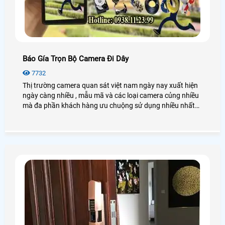
Báo Gía Trọn Bộ Camera Đi Dây
7732
Thị trường camera quan sát việt nam ngày nay xuất hiện
ngày càng nhiều , mẫu mã và các loại camera củng nhiều
mà đa phần khách hàng ưu chuộng sử dụng nhiều nhất
hiện nay vì các dòng camera quan sát đi dây có tính ổn
định cao , dễ sữa chữa khi bị lỗi trong quá trình sử dụng
Hệ thống Lắp đặt camera quan sát đi dây là một hệ thống
bao gồm các thiết bị điện tử được kết nối với nhau để ghi
hình những hoạt động tại những nơi mà cần quan sát,
theo dõi và đưa hình ảnh tới cho người sử dụng quan sát
trực tiếp bằng tivi, máy tính, Ipad, điện thoại.