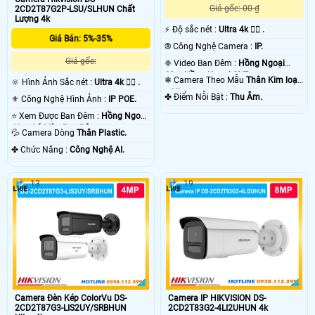
Giá gốc: 00 ₫
2CD2T87G2P-LSU/SLHUN Chất
Lượng 4k
️⚡ Độ sắc nét :
Ultra 4k 👍🏾 .
Giá Bán: 5%-35%
®️ Công Nghệ Camera :
IP.
Giá gốc:
❈ Video Ban Đêm :
Hồng Ngoại
60m Hồng Ngoại SMD.
❄ Camera Theo Mẫu
Thân Kim loại
🔆 Hình Ảnh Sắc nét :
Ultra 4k 👍🏾 .
+ Nhựa.
️✤ Điểm Nỗi Bật :
Thu Âm.
⚜️ Công Nghệ Hình Ảnh :
IP POE.
⭐ Xem Được Ban Đêm :
Hồng Ngoại
40m Có Màu Ban Ðêm.
💦 Camera Dòng
Thân Plastic.
️✤ Chức Năng :
Công Nghệ AI.
13
19
Camera Đèn Kép ColorVu DS-
Camera IP HIKVISION DS-
2CD2T87G3-LIS2UY/SRBHUN
2CD2T83G2-4LI2UHUN 4k