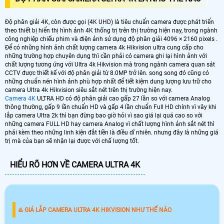
Độ phân giải 4K, còn được gọi (4K UHD) là tiêu chuẩn camera được phát triển
theo thiết bị hiển thị hình ảnh 4K thống trị trên thị trường hiện nay, trong ngành
công nghiệp chiếu phim và điện ảnh sử dụng độ phân giải 4096 × 2160 pixels .
Để có những hình ảnh chất lượng camera 4k Hikvision ultra cung cấp cho
những trường hợp chuyên dụng thì cần phải có camera ghi lại hình ảnh với
chất lượng tương ứng với Ultra 4k Hikvision mà trong ngành camera quan sát
CCTV được thiết kế với độ phân giải từ 8.0MP trở lên. song song đó cũng có
những chuẩn nén hình ảnh phù hợp nhất để tiết kiệm dung lượng lưu trữ cho
camera Ultra 4k Hikvision siêu sắt nét trên thị trường hiện nay.
Camera 4K
ULTRA HD có độ phân giải cao gấp 27 lần so với camera Analog
thông thường, gấp 9 lần chuẩn HD và gấp 4 lần chuẩn Full HD chính vì vây khi
lắp camera Ultra 2k thì bạn đừng bao giờ hỏi vì sao giá lại quá cao so với
những camera FULL HD hay camera Analog vì chất lượng hình ảnh sắt nét thì
phải kèm theo những linh kiện đắt tiền là điều dĩ nhiên. nhưng đây là những giá
trị mà của bạn sẽ nhận lại được với chấ lượng tốt.
HIỂU RÕ HƠN VỀ CAMERA ULTRA 4K
♨️ GIÁ LẮP CAMERA ULTRA 4K HIKVISION NHƯ THẾ NÀO