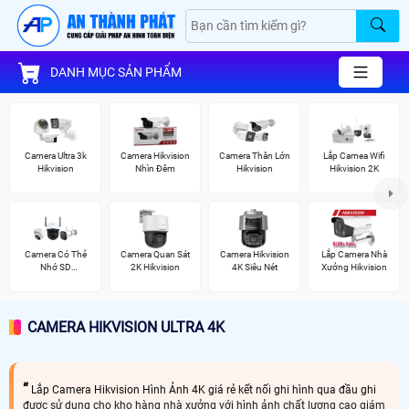
DANH MỤC SẢN PHẨM
Camera Ultra 3k
Camera Hikvision
Camera Thân Lớn
Lắp Camea Wifi
Hikvision
Nhìn Đêm
Hikvision
Hikvision 2K
Camera Có Thẻ
Camera Quan Sát
Camera Hikvision
Lắp Camera Nhà
Nhớ SD
2K Hikvision
4K Siêu Nét
Xưởng Hikvision
HIKVISION
CAMERA HIKVISION ULTRA 4K
Lắp Camera Hikvision Hình Ảnh 4K giá rẻ kết nối ghi hình qua đầu ghi
được sử dụng cho kho hàng nhà xưởng với hình ảnh chất lượng cao giám