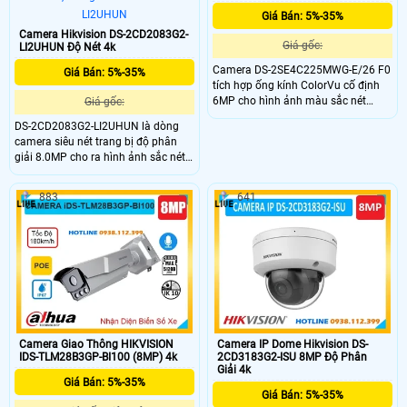
Giá Bán: 5%-35%
Camera Hikvision DS-2CD2083G2-
Giá gốc:
LI2UHUN Độ Nét 4k
Camera DS-2SE4C225MWG-E/26 F0
Giá Bán: 5%-35%
tích hợp ống kính ColorVu cố định
6MP cho hình ảnh màu sắc nét
Giá gốc:
ngay cả ban đêm, cùng camera PTZ
DS-2CD2083G2-LI2UHUN là dòng
2MP hỗ trợ zoom quang 25X, dễ
camera siêu nét trang bị độ phân
dàng quan sát chi tiết ở khoảng
giải 8.0MP cho ra hình ảnh sắc nét,
cách xa. Đây là giải pháp tối ưu cho
camera khi sử dụng với đầu ghi còn
các khu vực cần giám sát rộng và
hỗ trợ công nghệ cao giúp tìm kiếm
chính xác.
883
641
thông minh, trang bị AI thông minh
nhật đinẹ người và phương tiện, hạn
chế báo động giả từ môi trường.
Camera Giao Thông HIKVISION
Camera IP Dome Hikvision DS-
IDS-TLM28B3GP-BI100 (8MP) 4k
2CD3183G2-ISU 8MP Độ Phân
Giải 4k
Giá Bán: 5%-35%
Giá Bán: 5%-35%