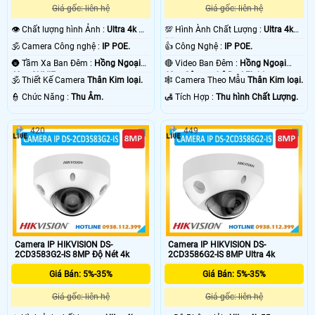
Giá gốc: liên hệ
Giá gốc: liên hệ
👁 Chất lượng hình Ảnh :
Ultra 4k 👍🏾
💯 Hình Ành Chất Lượng :
Ultra 4k
.
👍🏾 .
🕉️ Camera Công nghệ :
IP POE.
👍 Công Nghệ :
IP POE.
🌚 Tầm Xa Ban Đêm :
Hồng Ngoại
🔴 Video Ban Đêm :
Hồng Ngoại
40m ONVIF.
60m Công nghệ DarkFighter.
🕉️ Thiết Kế Camera
Thân Kim loại.
🕸️ Camera Theo Mẫu
Thân Kim loại.
️👮 Chức Năng :
Thu Âm.
️🛃 Tích Hợp :
Thu hình Chất Lượng.
420
449
Camera IP HIKVISION DS-
Camera IP HIKVISION DS-
2CD3583G2-IS 8MP Độ Nét 4k
2CD3586G2-IS 8MP Ultra 4k
Giá Bán: 5%-35%
Giá Bán: 5%-35%
Giá gốc: liên hệ
Giá gốc: liên hệ