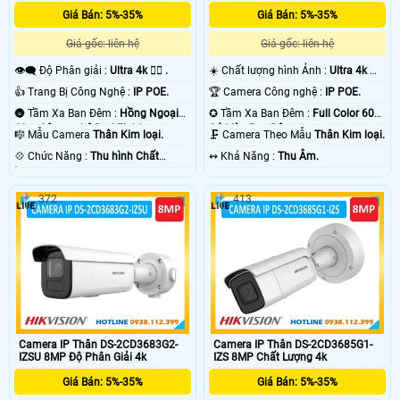
Giá Bán: 5%-35%
Giá Bán: 5%-35%
Giá gốc: liên hệ
Giá gốc: liên hệ
👁️‍🗨 Độ Phân giải :
Ultra 4k 👍🏾 .
☀️ Chất lượng hình Ảnh :
Ultra 4k 👍🏾
.
👍 Trang Bị Công Nghệ :
IP POE.
🏆 Camera Công nghệ :
IP POE.
🌚 Tầm Xa Ban Đêm :
Hồng Ngoại
✪ Tầm Xa Ban Đêm :
Full Color 60m
60m Công nghệ DarkFighter.
Có Màu Ban Ðêm.
🎼️ Mẫu Camera
Thân Kim loại.
🗜️ Camera Theo Mẫu
Thân Kim loại.
️💠 Chức Năng :
Thu hình Chất
️↭ Khả Năng :
Thu Âm.
Lượng.
372
413
Camera IP Thân DS-2CD3683G2-
Camera IP Thân DS-2CD3685G1-
IZSU 8MP Độ Phân Giải 4k
IZS 8MP Chất Lượng 4k
Giá Bán: 5%-35%
Giá Bán: 5%-35%