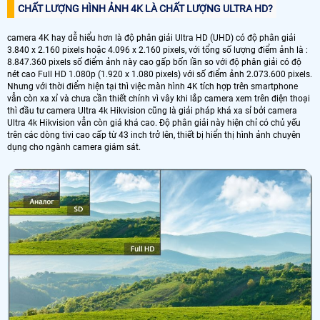
CHẤT LƯỢNG HÌNH ẢNH 4K LÀ CHẤT LƯỢNG ULTRA HD?
camera 4K hay dễ hiểu hơn là độ phân giải Ultra HD (UHD) có độ phân giải
3.840 x 2.160 pixels hoặc 4.096 x 2.160 pixels, với tổng số lượng điểm ảnh là :
8.847.360 pixels số điểm ảnh này cao gấp bốn lần so với độ phân giải có độ
nét cao Full HD 1.080p (1.920 x 1.080 pixels) với số điểm ảnh 2.073.600 pixels.
Nhưng với thời điểm hiện tại thì việc màn hình 4K tích hợp trên smartphone
vẫn còn xa xỉ và chưa cần thiết chính vì vây khi lắp camera xem trên điện thoại
thì đầu tư camera Ultra 4k Hikvision cũng là giải pháp khá xa sỉ bởi camera
Ultra 4k Hikvision vẫn còn giá khá cao. Độ phân giải này hiện chỉ có chủ yếu
trên các dòng tivi cao cấp từ 43 inch trở lên, thiết bị hiển thị hình ảnh chuyên
dụng cho ngành camera giám sát.