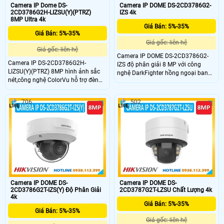
Camera IP Dome DS-
Camera IP DOME DS-2CD3786G2-
2CD3786G2H-LIZSU(Y)(PTRZ)
IZS 4k
8MP Ultra 4k
Giá Bán: 5%-35%
Giá Bán: 5%-35%
Giá gốc: liên hệ
Giá gốc: liên hệ
Camera IP DOME DS-2CD3786G2-
Camera IP DS-2CD3786G2H-
IZS độ phân giải 8 MP với công
LIZSU(Y)(PTRZ) 8MP hình ảnh sắc
nghệ DarkFighter hồng ngoại ban
nét,công nghệ ColorVu hỗ trợ đèn
đêm 40m,ống kính đa tiêu cự có
ánh sáng trắng 40m với ống kính đa
động cơ,hình ảnh rõ nét trong điều
tiêu cự điều khiển bằng động cơ
kiện ngược sáng nhờ công nghệ
706
502
Xoay,Nghiêng,Thu phóng bằng
WDR,hỗ trợ thẻ nhớ Micro SD
động cơ để lắp đặt cùng chức năng
512GB,phân loại mục tiêu con người
WDR mang lại hình ảnh sắc nét
và phương tiện.Chuẩn (IP66) và
trong điều kiện ngược sáng,hỗ trợ
chống phá hoại (IK10).
thẻ nhớ SD 128GB,Chuẩn (IP66) và
chống phá hoại (IK10).Công nghệ
nén H.265+, âm thanh 2 chiều rõ
ràng.
Camera IP DOME DS-
Camera IP DOME DS-
2CD3786G2T-IZS(Y) Độ Phân Giải
2CD3787G2T-LZSU Chất Lượng 4k
4k
Giá Bán: 5%-35%
Giá Bán: 5%-35%
Giá gốc: liên hệ