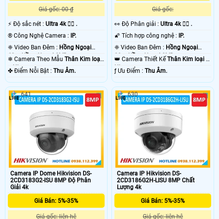
Giá gốc: 00 ₫
Giá gốc:
️⚡ Độ sắc nét :
Ultra 4k 👍🏾 .
️👀 Độ Phân giải :
Ultra 4k 👍🏾 .
®️ Công Nghệ Camera :
IP.
🌠 Tích hợp công nghệ :
IP.
❈ Video Ban Đêm :
Hồng Ngoại
❈ Video Ban Đêm :
Hồng Ngoại
60m Hồng Ngoại SMD.
80m Hồng Ngoại SMD.
❄ Camera Theo Mẫu
Thân Kim loại
👑 Camera Thiết Kế
Thân Kim loại +
+ Nhựa.
Nhựa.
️✤ Điểm Nỗi Bật :
Thu Âm.
️ƒ Ưu Điểm :
Thu Âm.
641
630
Camera IP Dome Hikvision DS-
Camera IP Hikvision DS-
2CD3183G2-ISU 8MP Độ Phân
2CD3186G2H-LISU 8MP Chất
Giải 4k
Lượng 4k
Giá Bán: 5%-35%
Giá Bán: 5%-35%
Giá gốc: liên hệ
Giá gốc: liên hệ