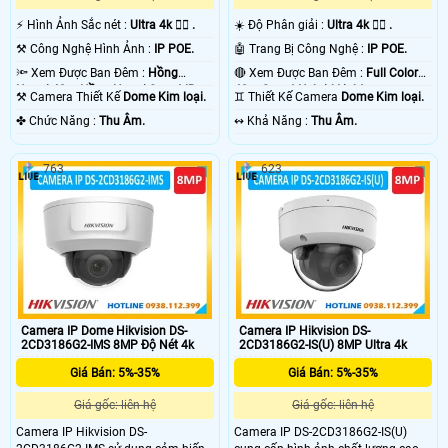
️⚡ Hình Ảnh Sắc nét :
Ultra 4k 👍🏾 .
☀️ Độ Phân giải :
Ultra 4k 👍🏾 .
⚒ Công Nghệ Hình Ảnh :
IP POE.
🤖️ Trang Bị Công Nghệ :
IP POE.
🔦 Xem Được Ban Đêm :
Hồng
🔴 Xem Được Ban Đêm :
Full Color
Ngoại 40m Hồng Ngoại Smart IR.
40m Smart Hybrid Light.
⚒ Camera Thiết Kế
Dome Kim loại.
♊ Thiết Kế Camera
Dome Kim loại.
️✤ Chức Năng :
Thu Âm.
️↭ Khả Năng :
Thu Âm.
763
623
Camera IP Dome Hikvision DS-
Camera IP Hikvision DS-
2CD3186G2-IMS 8MP Độ Nét 4k
2CD3186G2-IS(U) 8MP Ultra 4k
Giá Bán: 5%-35%
Giá Bán: 5%-35%
Giá gốc: liên hệ
Giá gốc: liên hệ
Camera IP Hikvision DS-
Camera IP DS-2CD3186G2-IS(U)