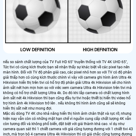
nếu so sánh chất lượng của TV Full HD 65" truyền thống với TV 4K UHD 65",
Tức tivi có cùng kích thước bạn sẽ nhận thấy sự khác biệt về các pixel tạo nên
màn hình. Đối với TV độ phân giải cao, các pixel nhỏ hơn so với TV có độ phân
giải thấp hơn có cùng kích thước chính vì vây với camera ghi hình ảnh Ultra 4k
Hikvision hiển thị trên tivi có hổ trợ độ phân giải Ultra 4k Hikvision sẽ cho hình
ảnh sắt nét hơn mịn hơn so với viêc xem camera Ultra 4k Hikvision trên tivi mà
không có hổ trợ chất lượng Ultra 4k. Do đó khi lắp camera có chất lượng hình
ảnh sắt nét 4k Hikvision thì bạn cũng đầu tư tivi hoặc thiết bị hiển thị video hổ
trợ hình ảnh 4k Hikvision trở lên . nếu không thì hình ảnh cũng sẽ sẽ không
hiển thị sắt nét như mong đợi.
Mặc dù dòng TV 4K cho khả năng hiển thị hình ảnh chân thật và rực rỡ, nhưng
hiện nay vẫn còn có những mặt hạn chế vì nguồn cung cấp chất lượng 4K vẫn
còn tương đối và không phổ biến, đặt biệt với giá thành khá cao. ví dụ như
camera quan sát thì 1 chiết camera với giá cũng tương đương với 1 chiết tivi 43
inch, mà trọn bộ 4 camera Ultra 4k Hikvision thì có giá chắc cũng tương đương