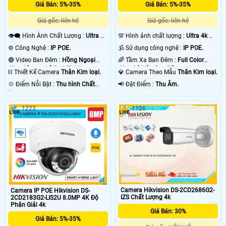
Giá Bán: 5%-35%
Giá Bán: 5%-35%
Giá gốc: liên hệ
Giá gốc: liên hệ
👁️‍🗨 Hình Ành Chất Lượng :
Ultra 4k
💯 Hình ảnh chất lượng :
Ultra 4k 👍🏾
👍🏾 .
.
⚙ Công Nghệ :
IP POE.
🕉️ Sử dụng công nghệ :
IP POE.
🔴 Video Ban Đêm :
Hồng Ngoại
🌈 Tầm Xa Ban Đêm :
Full Color
40m Công nghệ DarkFighter.
40m Có Màu Ban Ðêm.
⛓ Thiết Kế Camera
Thân Kim loại.
💎 Camera Theo Mẫu
Thân Kim loại.
️💠 Điểm Nỗi Bật :
Thu hình Chất
️📢 Đặt Điểm :
Thu Âm.
Lượng.
1223
1126
Camera Hikvision DS-2CD2686G2-
Camera IP POE Hikvision DS-
IZS Chất Lượng 4k
2CD2183G2-LIS2U 8.0MP 4K Độ
Phân Giải 4k
Giá Bán: 30%
Giá Bán: 5%-35%