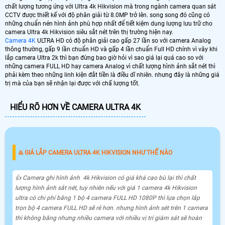
chất lượng tương ứng với Ultra 4k Hikvision mà trong ngành camera quan sát
CCTV được thiết kế với độ phân giải từ 8.0MP trở lên. song song đó cũng có
những chuẩn nén hình ảnh phù hợp nhất để tiết kiệm dung lượng lưu trữ cho
camera Ultra 4k Hikvision siêu sắt nét trên thị trường hiện nay.
Camera 4K
ULTRA HD có độ phân giải cao gấp 27 lần so với camera Analog
thông thường, gấp 9 lần chuẩn HD và gấp 4 lần chuẩn Full HD chính vì vây khi
lắp camera Ultra 2k thì bạn đừng bao giờ hỏi vì sao giá lại quá cao so với
những camera FULL HD hay camera Analog vì chất lượng hình ảnh sắt nét thì
phải kèm theo những linh kiện đắt tiền là điều dĩ nhiên. nhưng đây là những giá
trị mà của bạn sẽ nhận lại được với chấ lượng tốt.
HIỂU RÕ HƠN VỀ CAMERA ULTRA 4K
♨️ GIÁ LẮP CAMERA ULTRA 4K HIKVISION NHƯ THẾ NÀO
👍 Camera ghi hình ảnh 4k Hikvision có giá khá cao bù lại thì chất
lượng hình ảnh sắt nét, tuy nhiên nếu với giá 1 camera 4k Hikvision
ultra có chi phí bằng 1 bộ 4 camera FULL HD 1080P thì lựa chọn lắp
trọn bộ 4 camera FULL HD sẽ rẻ hơn. nhưng hình ảnh sét trên 1 camera
thì không băng nhưng nhiều camera với nhiều vị trí giám sát sẽ hoàn