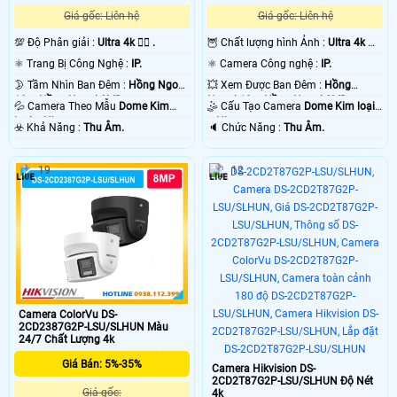
Khi xem trên máy tính điện thoại thì các gói camera Utra 4k Hikvision không
mang chất lượng tốt vì màn hình hiển thị quá nhỏ . 💡
Giá gốc: Liên hệ
Giá gốc: Liên hệ
💯 Độ Phân giải :
Ultra 4k 👍🏾 .
🦉 Chất lượng hình Ảnh :
Ultra 4k 👍🏾
.
⚛️ Trang Bị Công Nghệ :
IP.
⚛️ Camera Công nghệ :
IP.
🌛 Tầm Nhìn Ban Đêm :
Hồng Ngoại
💥 Xem Được Ban Đêm :
Hồng
10m Hồng Ngoại SMD.
Ngoại 10m Hồng Ngoại SMD.
💦 Camera Theo Mẫu
Dome Kim
🤹 Cấu Tạo Camera
Dome Kim loại
loại + Nhựa.
+ Nhựa.
️☣️ Khả Năng :
Thu Âm.
️🔈 Chức Năng :
Thu Âm.
19
12
'
Camera ColorVu DS-
2CD2387G2P-LSU/SLHUN Màu
24/7 Chất Lượng 4k
Giá Bán: 5%-35%
Camera Hikvision DS-
2CD2T87G2P-LSU/SLHUN Độ Nét
Giá gốc:
4k