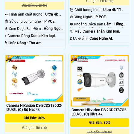
Giá gốc: LIÊN HỆ
Giá gốc: Liên hệ
🦉 Chất lượng hình :
Ultra 4k 👍🏾 .
️👀 Hình ảnh chất lượng :
Ultra 4k 👍🏾
®️ Công Nghệ :
IP POE.
.
🤖️ Sử dụng công nghệ :
IP POE.
❃ Khoảng Cách Ban Đêm :
Hồng
❃ Xem Được Ban Đêm :
Hồng Ngoại
Ngoại 60m Hồng Ngoại Smart IR.
🔩 Mẫu Camera
Thân Kim loại.
30m Có Màu Ban Ðêm.
↕️ Camera Dòng
Dome Kim loại.
️₤ Ưu Điểm :
Công Nghệ AI.
️🎙 Chức Năng :
Thu Âm.
1585
1432
Camera Hikvision DS-2CD2T86G2-
ISU/SL (C) Độ Nét 4k
Camera Hikvision DS-2CD2T87G2-
LSU/SL (C) Ultra 4k
Giá Bán: 30%
Giá Bán: 30%
Giá gốc: liên hệ
Giá gốc: liên hệ