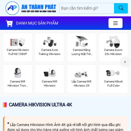
DANH MỤC SẢN PHẨM
Camera Hikvision
Camera Auto
Camera Năng
Camera Zoom
Full Hd 1080P
Traking Hikvision
Lượng Mặt Trời
25x Hikvision
Hikvision
Camera Wifi
Camera Wifi
Lắp Camea Wifi
Camera Hilook
Hikvision Trong
Hikvision
Hikvision 2K
Full Color
Nhà
CAMERA HIKVISION ULTRA 4K
Lắp Camera Hikvision Hình Ảnh 4K giá rẻ kết nối ghi hình qua đầu ghi
được sử dụng cho kho hàng nhà xưởng với hình ảnh chất lượng cao giám