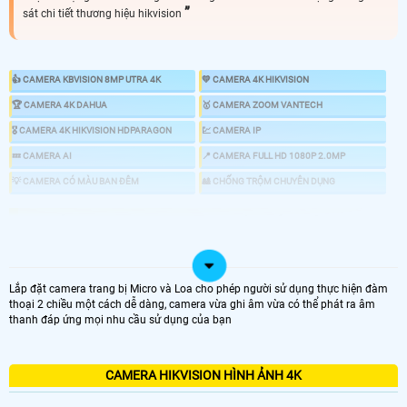
sát chi tiết thương hiệu hikvision
👍 CAMERA KBVISION 8MP UTRA 4K
💛 CAMERA 4K HIKVISION
️🏆 CAMERA 4K DAHUA
️🥇 CAMERA ZOOM VANTECH
️🎖️ CAMERA 4K HIKVISION HDPARAGON
💹 CAMERA IP
💤 CAMERA AI
📍 CAMERA FULL HD 1080P 2.0MP
💡 CAMERA CÓ MÀU BAN ĐÊM
🎎 CHỐNG TRỘM CHUYÊN DỤNG
📸 LẮP CAMERA ULTRA 4K SIÊU SẮT NÉT
CAMERA 4K SẮT NÉT
Lắp đặt camera trang bị Micro và Loa cho phép người sử dụng thực hiện đàm
thoại 2 chiều một cách dễ dàng, camera vừa ghi âm vừa có thể phát ra âm
GIÁ VÀ THÔNG TIN
thanh đáp ứng mọi nhu cầu sử dụng của bạn
💎 Bộ Camera Sắt Nét Ultra 4k Hikvision Rẻ Nhất
7.500.000 VNĐ
CAMERA HIKVISION HÌNH ẢNH 4K