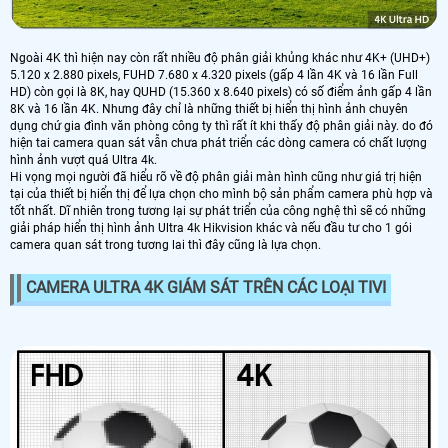
Ngoài 4K thì hiện nay còn rất nhiều độ phân giải khủng khác như 4K+ (UHD+)
5.120 x 2.880 pixels, FUHD 7.680 x 4.320 pixels (gấp 4 lần 4K và 16 lần Full
HD) còn gọi là 8K, hay QUHD (15.360 x 8.640 pixels) có số điểm ảnh gấp 4 lần
8K và 16 lần 4K. Nhưng đây chỉ là những thiết bị hiển thị hình ảnh chuyên
dụng chứ gia đình văn phòng công ty thì rất ít khi thấy độ phân giải này. do đó
hiện tai camera quan sát vẫn chưa phát triển các dòng camera có chất lượng
hình ảnh vượt quá Ultra 4k.
Hi vọng mọi người đã hiểu rõ về độ phân giải màn hình cũng như giá trị hiện
tại của thiết bị hiển thị để lựa chọn cho mình bộ sản phẩm camera phù hợp và
tốt nhất. Dĩ nhiên trong tương lại sự phát triển của công nghệ thì sẽ có những
giải pháp hiển thị hình ảnh Ultra 4k Hikvision khác và nếu đầu tư cho 1 gói
camera quan sát trong tương lai thì đây cũng là lựa chọn.
CAMERA ULTRA 4K GIÁM SÁT TRÊN CÁC LOẠI TIVI