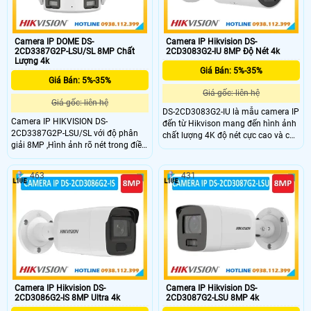
Camera IP DOME DS-
Camera IP Hikvision DS-
2CD3387G2P-LSU/SL 8MP Chất
2CD3083G2-IU 8MP Độ Nét 4k
Lượng 4k
Giá Bán: 5%-35%
Giá Bán: 5%-35%
Giá gốc: liên hệ
Giá gốc: liên hệ
DS-2CD3083G2-IU là mẫu camera IP
Camera IP HIKVISION DS-
đến từ Hikvison mang đến hình ảnh
2CD3387G2P-LSU/SL với độ phân
chất lượng 4K độ nét cực cao và chi
giải 8MP ,Hình ảnh rõ nét trong điều
tiết qua từng khung hình. Ngoài ra
kiện ánh sáng ngược mạnh nhờ
camera còn tích hợp công nghệ AI
công nghệ Full color,Hỗ trợ đèn ánh
giúp phát hiện phân biệt người và
463
431
sáng trắng 40m phân loại con
phương tiện độ chính xác cao, trang
người và phương tiện,Hỗ trợ thẻ nhớ
bị micrô ghi lại âm thanh rõ ràng,
Micro SD 512GB Đèn nhấp nháy và
thiết kế với chuẩn bảo vệ IP 67
báo động âm thanh để cảnh báo kẻ
chống nước, bụi hiệu quả
xâm nhập,Chống nước và bụi
(IP67).
Camera IP Hikvision DS-
Camera IP Hikvision DS-
2CD3086G2-IS 8MP Ultra 4k
2CD3087G2-LSU 8MP 4k