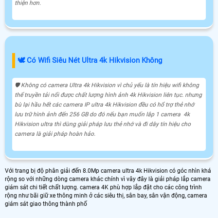
thiện hơn.
🕊️ Có Wifi Siêu Nét Ultra 4k Hikvision Không
🛡 Không có camera Ultra 4k Hikvision vì chủ yếu là tín hiệu wifi không
thể truyền tải nổi được chất lượng hình ảnh 4k Hikvision liên tục. nhưng
bù lại hầu hết các camera IP ultra 4k Hikvision đều có hổ trợ thẻ nhớ
lưu trữ hình ảnh đến 256 GB do đó nếu bạn muốn lắp 1 camera 4k
Hikvision ultra thì dùng giải pháp lưu thẻ nhớ và đi dây tín hiệu cho
camera là giải pháp hoàn hảo.
Với trang bị độ phân giải đến 8.0Mp camera ultra 4k Hikvision có góc nhìn khá
rộng so với những dòng camera khác chính vì vây đây là giải pháp lắp camera
giám sát chi tiết chất lượng. camera 4K phù hợp lắp đặt cho các công trình
rộng như bãi giữ xe thông minh ở các siêu thị, sân bay, sân vận động, camera
giám sát giao thông thành phố