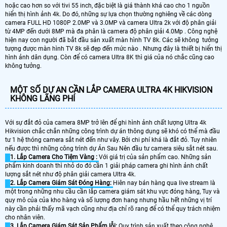
hoặc cao hơn so với tivi 55 inch, đặc biệt là giá thành khá cao cho 1 nguồn
hiển thị hình ảnh 4k. Do đó, những sự lựa chọn thường nghiêng về các dòng
camera FULL HD 1080P 2.0MP và 3.0MP và camera Ultra 2k với độ phân giải
từ 4MP đến dưới 8MP mà đa phân là camera độ phân giải 4.0Mp . Công nghệ
hiện nay con người đã bắt đầu sản xuất màn hình TV 8k. Các sẽ không tưởng
tượng được màn hình TV 8k sẽ đẹp đến mức nào . Nhưng đây là thiết bị hiển thị
hình ảnh dân dụng. Còn để có camera Ultra 8K thì giá của nó chắc cũng cao
không tưởng.
MỘT SỐ DỰ AN CẦN LẮP CAMERA ULTRA 4K HIKVISION
KHÔNG LÃNG PHÍ
Với sự đắt đỏ của camera 8MP trở lên để ghi hình ảnh chất lượng Ultra 4k
Hikvision chắc chắn những công trình dự án thông dụng sẽ khó có thể mà đầu
tư 1 hệ thóng camera sắt nét đến như vây. Bởi chi phí khá là đắt đỏ. Tuy nhiên
nếu được thì những công trình dự Án Sau Nên đầu tư camera siêu sắt nét sau.
1. Lắp Camera Cho Tiệm Vàng :
Với giá trị của sản phẩm cao. Những sản
phẩm kinh doanh thì nhỏ do đó cần 1 giải pháp camera ghi hình ảnh chất
lượng sắt nét như độ phân giải camera Ultra 4k.
2. Lắp Camera Giám Sát Đóng Hàng:
Hiên nay bán hàng qua live stream là
một trong những nhu cầu cần lắp camera giám sát khu vực đóng hàng, Tuy và
quy mô của của kho hàng và số lượng đơn hang nhưng hầu hết những vị trí
này cần phải thấy mã vạch cũng như địa chỉ rõ rang để có thể quy trách nhiệm
cho nhân viên.
3. Lắp Camera Giám Sát Sản Phẩm lỗi:
Quy trình sản xuất theo công nghệ