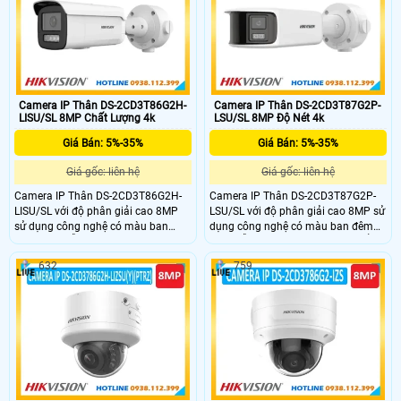
cho bạn,phân loại mục tiêu con
lựa chọn hoàn hảo cho bạn,phân
người và phương tiện.
loại mục tiêu con người và phương
tiện.Tích hợp micro ghi âm thanh.
Camera IP Thân DS-2CD3T86G2H-
Camera IP Thân DS-2CD3T87G2P-
LISU/SL 8MP Chất Lượng 4k
LSU/SL 8MP Độ Nét 4k
Giá Bán: 5%-35%
Giá Bán: 5%-35%
Giá gốc: liên hệ
Giá gốc: liên hệ
Camera IP Thân DS-2CD3T86G2H-
Camera IP Thân DS-2CD3T87G2P-
LISU/SL với độ phân giải cao 8MP
LSU/SL với độ phân giải cao 8MP sử
sử dụng công nghệ có màu ban
dụng công nghệ có màu ban đêm
đêm 24/7 hỗ trợ đèn kép xa
24/7 hỗ trợ đèn kép xa 40m,chuẩn
60m,chuẩn nén H.265,cùng chức
nén H.265,cùng chức năng chóng
632
759
năng chóng ngược sáng WDR cho
ngược sáng WDR cho hình ảnh rõ
hình ảnh rõ nét,chuẩn IP67,hỗ trợ
nét,chuẩn IP67,hỗ trợ thẻ nhớ SD
thẻ nhớ SD 512GB,phân loại mục
512GB,phân loại mục tiêu con người
tiêu con người và phương tiện.Tích
và phương tiện.Tích hợp micro ghi
hợp micro ghi âm thanh và loa báo
âm thanh và loa báo động.Đèn
động.Đèn nhấp nháy và báo động
nhấp nháy và báo động âm thanh
âm thanh để cảnh báo kẻ xâm
để cảnh báo kẻ xâm nhập.
nhập.