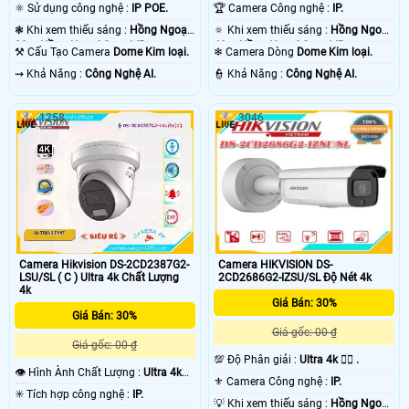
.
⚛️ Sử dụng công nghệ :
IP POE.
🏆 Camera Công nghệ :
IP.
❃ Khi xem thiếu sáng :
Hồng Ngoại
🔅 Khi xem thiếu sáng :
Hồng Ngoại
30m Hồng Ngoại Smart IR.
40m Hồng Ngoại Smart IR.
⚒ Cấu Tạo Camera
Dome Kim loại.
❄ Camera Dòng
Dome Kim loại.
️⇝ Khả Năng :
Công Nghệ AI.
️👮 Khả Năng :
Công Nghệ AI.
1258
3046
Camera Hikvision DS-2CD2387G2-
Camera HIKVISION DS-
LSU/SL ( C ) Ultra 4k Chất Lượng
2CD2686G2-IZSU/SL Độ Nét 4k
4k
Giá Bán: 30%
Giá Bán: 30%
Giá gốc: 00 ₫
Giá gốc: 00 ₫
💯 Độ Phân giải :
Ultra 4k 👍🏾 .
👁 Hình Ành Chất Lượng :
Ultra 4k
⚜️ Camera Công nghệ :
IP.
👍🏾 .
✳️ Tích hợp công nghệ :
IP.
💡 Khi xem thiếu sáng :
Hồng Ngoại