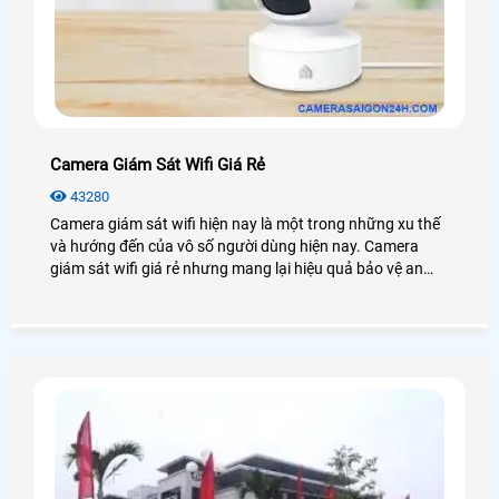
Camera Giám Sát Wifi Giá Rẻ
43280
Camera giám sát wifi hiện nay là một trong những xu thế
và hướng đến của vô số người dùng hiện nay. Camera
giám sát wifi giá rẻ nhưng mang lại hiệu quả bảo vệ an
ninh cao chất lượng nhờ các tính năng công nghệ được
tích hợp trong nó. Vậy camera giám sát wifi là gì? Chúng
hoạt động ra sao? Hãy cùng Công nghệ An Thành Phát
tìm hiểu về nó nhé!