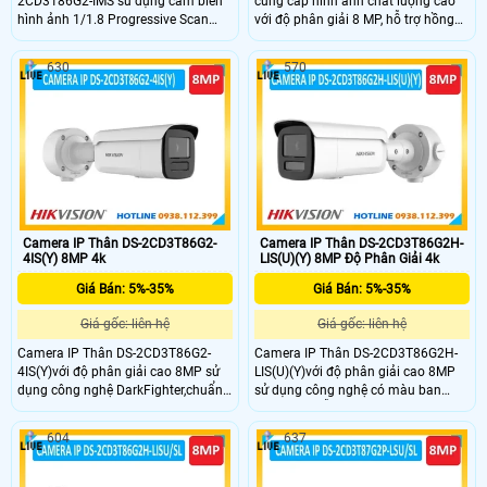
2CD3186G2-IMS sử dụng cảm biến
cung cấp hình ảnh chất lượng cao
hình ảnh 1/1.8 Progressive Scan
với độ phân giải 8 MP, hỗ trợ hồng
CMOS độ phân giải 8MP cho chất
ngoại ban đêm 40m và DarkFighter
lượng hình ảnh siêu nét, chi tiết.
giúp giám sát rõ ràng hơn vào ban
630
570
Ngoài ra, camera còn trang bị nhiều
đêm. Camera chuyên dùng dự án
năng như chống ngược sáng WDR
Hỗ trợ Hikvision Embedded Open
thực 130 dB, hồng ngoại ban đêm
Platform (HEOP) tích hợp ứng dụng
30m, hỗ trợ giám sát trực tiếp với
của bên thứ ba, khả năng phát hiện
đầu ra HDMI
con người và phương tiện bảo vệ an
ninh hiệu quả
Camera IP Thân DS-2CD3T86G2-
Camera IP Thân DS-2CD3T86G2H-
4IS(Y) 8MP 4k
LIS(U)(Y) 8MP Độ Phân Giải 4k
Giá Bán: 5%-35%
Giá Bán: 5%-35%
Giá gốc: liên hệ
Giá gốc: liên hệ
Camera IP Thân DS-2CD3T86G2-
Camera IP Thân DS-2CD3T86G2H-
4IS(Y)với độ phân giải cao 8MP sử
LIS(U)(Y)với độ phân giải cao 8MP
dụng công nghệ DarkFighter,chuẩn
sử dụng công nghệ có màu ban
nén H.265,cùng chức năng chóng
đêm 24/7 hỗ trợ đèn kép xa
ngược sáng WDR cho hình ảnh rõ
60m,chuẩn nén H.265,cùng chức
604
637
nét ,hồng ngoại xa 90m,chuẩn
năng chóng ngược sáng WDR cho
IP67,hỗ trợ thẻ nhớ SD 512GB.Vỏ
hình ảnh rõ nét,chuẩn IP67,hỗ trợ
kim loại là sự lựa chọn hoàn hảo
thẻ nhớ SD 512GB.Vỏ kim loại là sự