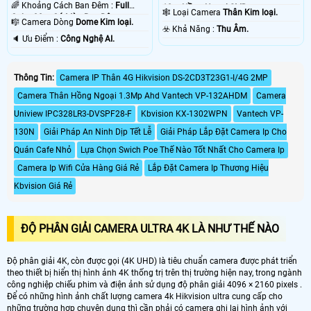
🌈 Khoảng Cách Ban Đêm :
Full
10m Hồng Ngoại SMD.
🕸️ Loại Camera
Thân Kim loại.
Color 30m Có Màu Ban Đêm.
🎼️ Camera Dòng
Dome Kim loại.
️☣️ Khả Năng :
Thu Âm.
️🔈 Ưu Điểm :
Công Nghệ AI.
Thông Tin:
Camera IP Thân 4G Hikvision DS-2CD3T23G1-I/4G 2MP
Camera Thân Hồng Ngoại 1.3Mp Ahd Vantech VP-132AHDM
Camera
Uniview IPC328LR3-DVSPF28-F
Kbvision KX-1302WPN
Vantech VP-
130N
Giải Pháp An Ninh Dịp Tết Lễ
Giải Pháp Lắp Đặt Camera Ip Cho
Quán Cafe Nhỏ
Lựa Chọn Swich Poe Thế Nào Tốt Nhất Cho Camera Ip
Camera Ip Wifi Cửa Hàng Giá Rẻ
Lắp Đặt Camera Ip Thương Hiệu
Kbvision Giá Rẻ
ĐỘ PHÂN GIẢI CAMERA ULTRA 4K LÀ NHƯ THẾ NÀO
Độ phân giải 4K, còn được gọi (4K UHD) là tiêu chuẩn camera được phát triển
theo thiết bị hiển thị hình ảnh 4K thống trị trên thị trường hiện nay, trong ngành
công nghiệp chiếu phim và điện ảnh sử dụng độ phân giải 4096 × 2160 pixels .
Để có những hình ảnh chất lượng camera 4k Hikvision ultra cung cấp cho
những trường hợp chuyên dụng thì cần phải có camera ghi lại hình ảnh với