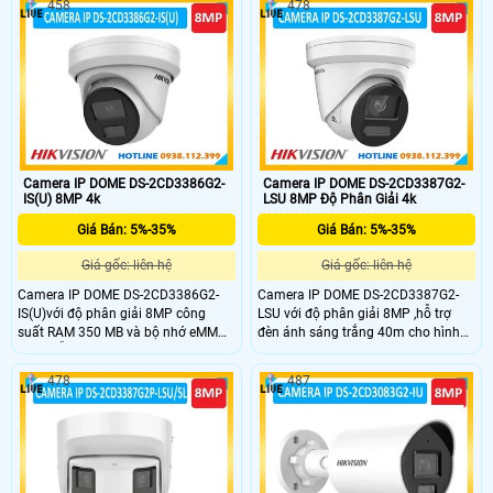
458
478
micro ghi âm,phân loại mục tiêu là
trong điều kiện ánh sáng yếu,đạt
con người và phương tiện,tích hợp
chuẩn IP67.tích hợp mic thu âm ,
thẻ nhớ 512G,giúp giảm thiểu báo
phân loại con người và phương tiện
động giả.
Hỗ trợ thẻ nhớ SD 512GB rất tiện lợi
cho các khu vực giám sát.
Camera IP DOME DS-2CD3386G2-
Camera IP DOME DS-2CD3387G2-
IS(U) 8MP 4k
LSU 8MP Độ Phân Giải 4k
Giá Bán: 5%-35%
Giá Bán: 5%-35%
Giá gốc: liên hệ
Giá gốc: liên hệ
Camera IP DOME DS-2CD3386G2-
Camera IP DOME DS-2CD3387G2-
IS(U)với độ phân giải 8MP công
LSU với độ phân giải 8MP ,hỗ trợ
suất RAM 350 MB và bộ nhớ eMMC
đèn ánh sáng trắng 40m cho hình
2 GB ,hỗ trợ hồng ngoại ban đêm
ảnh có màu ban đêm 24/7 khi thiếu
40m công nghệ DarkFighter cho
ánh sáng, hỗ trợ thẻ nhớ 512G ,
478
487
hình ảnh chất lượng khi ánh sáng
phân loại con người và phương
yếu, hỗ trợ thẻ nhớ 512G , phân loại
tiện,tích hợp ghi âm thanh,phát Hiện
con người và phương tiện.
Chuyển Động và Cảnh Báo ,tự động
gửi cảnh báo qua email hoặc ứng
dụng di động.