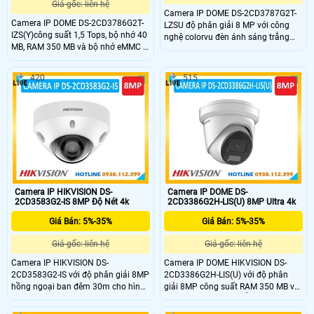
Giá gốc: liên hệ
Camera IP DOME DS-2CD3787G2T-
Camera IP DOME DS-2CD3786G2T-
LZSU độ phân giải 8 MP với công
IZS(Y)công suất 1,5 Tops, bộ nhớ 40
nghệ colorvu đèn ánh sáng trắng
MB, RAM 350 MB và bộ nhớ eMMC 2
ban đêm 40m có màu sắc 24/7
GB,độ phân giải 8 MP với công nghệ
chống chói ,ống kính đa tiêu cự có
DarkFighter hồng ngoại ban đêm
động cơ,hình ảnh rõ nét trong điều
420
515
40m,ống kính đa tiêu cự có động
kiện ngược sáng nhờ công nghệ
cơ,hình ảnh rõ nét trong điều kiện
WDR,hỗ trợ thẻ nhớ Micro SD
ngược sáng nhờ công nghệ WDR,hỗ
512GB,phân loại mục tiêu con người
trợ thẻ nhớ Micro SD 512GB,phân
và phương tiện.Chuẩn (IP66) và
loại mục tiêu con người và phương
chống phá hoại (IK10).Tích hợp âm
tiện.Chuẩn (IP66) và chống phá
thanh báo động.
hoại (IK10).
Camera IP HIKVISION DS-
Camera IP DOME DS-
2CD3583G2-IS 8MP Độ Nét 4k
2CD3386G2H-LIS(U) 8MP Ultra 4k
Giá Bán: 5%-35%
Giá Bán: 5%-35%
Giá gốc: liên hệ
Giá gốc: liên hệ
Camera IP HIKVISION DS-
Camera IP DOME HIKVISION DS-
2CD3583G2-IS với độ phân giải 8MP
2CD3386G2H-LIS(U) với độ phân
hồng ngoại ban đêm 30m cho hình
giải 8MP công suất RAM 350 MB và
ảnh rõ nét trong điều kiện ngược
bộ nhớ eMMC 2 GB ,hỗ trợ Đèn kép
sáng nhờ công nghệ WDRb,hỗ trợ 2
chiếu xa 40m cho hình ảnh rõ ràng