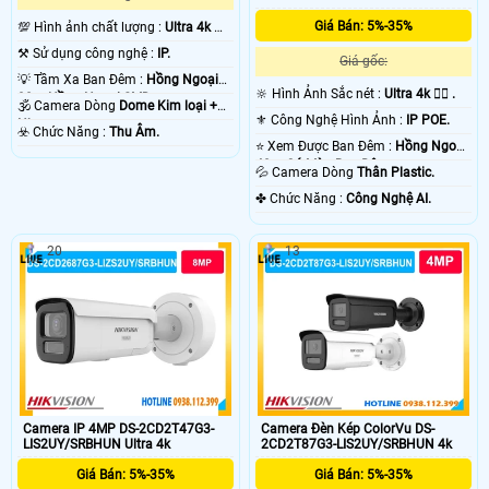
Giá Bán: 5%-35%
💯 Hình ảnh chất lượng :
Ultra 4k 👍🏾
.
⚒ Sử dụng công nghệ :
IP.
Giá gốc:
💡 Tầm Xa Ban Đêm :
Hồng Ngoại
🔆 Hình Ảnh Sắc nét :
Ultra 4k 👍🏾 .
30m Hồng Ngoại SMD.
🕉️ Camera Dòng
Dome Kim loại +
⚜️ Công Nghệ Hình Ảnh :
IP POE.
Nhựa.
️☣️ Chức Năng :
Thu Âm.
⭐ Xem Được Ban Đêm :
Hồng Ngoại
40m Có Màu Ban Ðêm.
💦 Camera Dòng
Thân Plastic.
️✤ Chức Năng :
Công Nghệ AI.
20
13
Camera IP 4MP DS-2CD2T47G3-
Camera Đèn Kép ColorVu DS-
LIS2UY/SRBHUN Ultra 4k
2CD2T87G3-LIS2UY/SRBHUN 4k
Giá Bán: 5%-35%
Giá Bán: 5%-35%