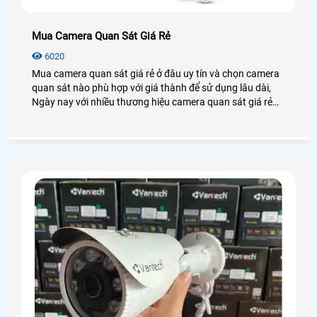
Mua Camera Quan Sát Giá Rẻ
6020
Mua camera quan sát giá rẻ ở đâu uy tín và chọn camera
quan sát nào phù hợp với giá thành để sử dụng lâu dài,
Ngày nay với nhiều thương hiệu camera quan sát giá rẻ
cũng như nhiều nơi bán camera quan sát với khả năng
chăm sóc khách hàng khác nhau, chính vì vây mua
camera quan sát như thế nào để có thể sử dụng lâu dài và
đảm bảo dịch vụ tốt nhất. Trong bài này An Thành Phát
sẽ phân tích để bạn có su hướng chọn camera để mua
phù hợp và tốt nhất