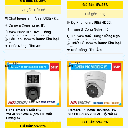
Khi xem trên máy tính điện thoại thì các gói camera Utra 4k Hikvision không
Giá Bán: 5%-35%
mang chất lượng tốt vì màn hình hiển thị quá nhỏ . 💡
Giá Bán: 5%-35%
Giá gốc: Liên hệ
Giá gốc: 00 ₫
🦉 Chất lượng hình Ảnh :
Ultra 4k 👍🏾
💯 Độ Phân giải :
Ultra 4k 👍🏾 .
.
⚛️ Camera Công nghệ :
IP.
⚜️ Trang Bị Công Nghệ :
IP.
💥 Xem Được Ban Đêm :
Hồng
🌔 Khi xem thiếu sáng :
Hồng Ngoại
Ngoại 10m Hồng Ngoại SMD.
🤹 Cấu Tạo Camera
Dome Kim loại
60m Hồng Ngoại SMD.
🤹 Thiết Kế Camera
Dome Kim loại
+ Nhựa.
️🔈 Chức Năng :
Thu Âm.
+ Nhựa.
️📢 Khả Năng :
Thu Âm.
840
585
'
PTZ Camera 2 Mắt DS-
Camera IP Dome Hikvision DS-
2SE4C225MWG-E/26 F0 Chất
2CD3H86G2-IZS 8MP Độ Nét 4k
Lượng 4k
Giá Bán: 5%-35%
Giá Bán: 5%-35%