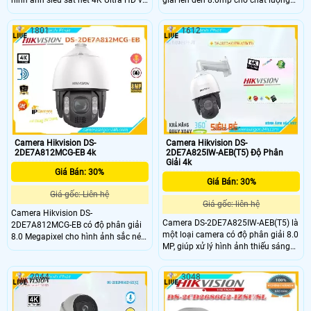
hình ảnh siêu sắt nét 4K Ultra HD và
giải lên đến 8.0mp cho chất lượng
độ phân giải 8MP. Camera này được
hình ảnh sắc nét,zoom 4x tích hợp
trang bị công nghệ xử lý hình ảnh
nhiều chức năng thông minh Chống
1801
1612
thiếu sáng, giúp cho hình ảnh vẫn rõ
ngược sáng120dB WDR, BLC, HLC,
nét khi ánh sáng yếu. Hơn nữa,
3D DNR Chống báo động giả bằng
camera còn có tính năng Hồng
cách phân biệt được người, xe Hỗ
Ngoại Smart IR, giúp quan sát trong
trợ thẻ nhớmicro SD, up to 256 GB
tối đêm mà không gây chói mắt
Camera Hikvision DS-
Camera Hikvision DS-
2DE7A812MCG-EB 4k
2DE7A825IW-AEB(T5) Độ Phân
Giải 4k
Giá Bán: 30%
Giá Bán: 30%
Giá gốc: Liên hệ
Giá gốc: liên hệ
Camera Hikvision DS-
Camera DS-2DE7A825IW-AEB(T5) là
2DE7A812MCG-EB có độ phân giải
một loại camera có độ phân giải 8.0
8.0 Megapixel cho hình ảnh sắc nét
MP, giúp xử lý hình ảnh thiếu sáng
và chi tiết cao. Tính năng quay xoay
hiệu quả. Được trang bị công nghệ
360 độ của camera Hikvision DS-
hồng ngoại Smart IR, camera này
2DE7A812MCG-EB giúp người dùng
2044
3048
mang đến hình ảnh rõ nét kể cả khi
có thể giám sát và quản lý một diện
lắp đặt ở bất kỳ địa điểm nào. Ngoài
tích lớn một cách hiệu quả và toàn
ra, camera DS-2DE7A825IW-AEB(T5)
diện hơn