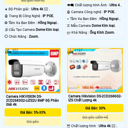
Giá gốc: liên hệ
👁️‍🗨 Chất lượng hình Ảnh :
Ultra 4k
☀️ Độ Phân giải :
Ultra 4k 👍🏾 .
👍🏾 .
🤖️ Camera Công nghệ :
IP POE.
🤖️ Trang Bị Công Nghệ :
IP POE.
⭐ Tầm Xa Ban Đêm :
Hồng Ngoại
✪ Tầm Xa Ban Đêm :
Hồng Ngoại
40m ONVIF.
♊ Mẫu Camera
Dome Kim loại.
40m ONVIF.
🕉️ Cấu Tạo Camera
Dome Kim loại.
️ლ Khả Năng :
Ống Kính Zoom.
️💮 Chức Năng :
Zoom.
952
1127
Camera Hikvision DS-2CD2686G2-
Camera HIKVISION DS-
IZS Chất Lượng 4k
2CD2683G2-LIZS2U 8MP Độ Phân
Giải 4k
Giá Bán: 30%
Giá Bán: 5%-35%
Giá gốc: LIÊN HỆ
Giá gốc:
🦉 Chất lượng hình :
Ultra 4k 👍🏾 .