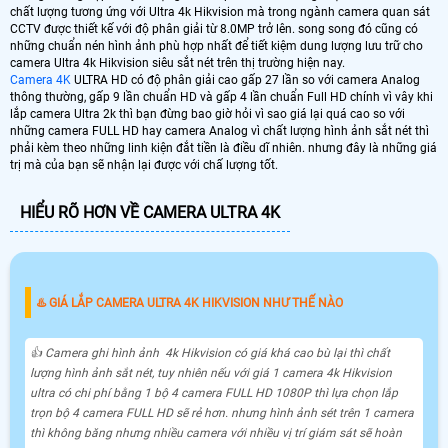
chất lượng tương ứng với Ultra 4k Hikvision mà trong ngành camera quan sát
CCTV được thiết kế với độ phân giải từ 8.0MP trở lên. song song đó cũng có
những chuẩn nén hình ảnh phù hợp nhất để tiết kiệm dung lượng lưu trữ cho
camera Ultra 4k Hikvision siêu sắt nét trên thị trường hiện nay.
Camera 4K
ULTRA HD có độ phân giải cao gấp 27 lần so với camera Analog
thông thường, gấp 9 lần chuẩn HD và gấp 4 lần chuẩn Full HD chính vì vây khi
lắp camera Ultra 2k thì bạn đừng bao giờ hỏi vì sao giá lại quá cao so với
những camera FULL HD hay camera Analog vì chất lượng hình ảnh sắt nét thì
phải kèm theo những linh kiện đắt tiền là điều dĩ nhiên. nhưng đây là những giá
trị mà của bạn sẽ nhận lại được với chấ lượng tốt.
HIỂU RÕ HƠN VỀ CAMERA ULTRA 4K
♨️ GIÁ LẮP CAMERA ULTRA 4K HIKVISION NHƯ THẾ NÀO
👍 Camera ghi hình ảnh 4k Hikvision có giá khá cao bù lại thì chất
lượng hình ảnh sắt nét, tuy nhiên nếu với giá 1 camera 4k Hikvision
ultra có chi phí bằng 1 bộ 4 camera FULL HD 1080P thì lựa chọn lắp
trọn bộ 4 camera FULL HD sẽ rẻ hơn. nhưng hình ảnh sét trên 1 camera
thì không băng nhưng nhiều camera với nhiều vị trí giám sát sẽ hoàn