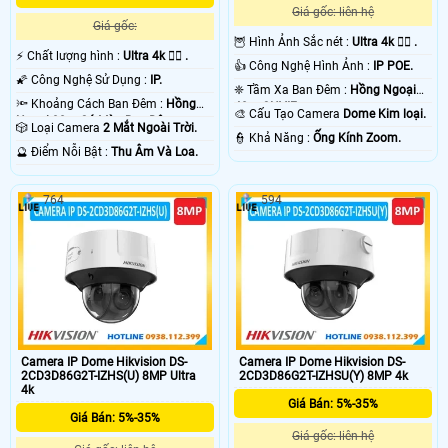
Giá gốc: liên hệ
Giá gốc:
🦉 Hình Ảnh Sắc nét :
Ultra 4k 👍🏾 .
️⚡ Chất lượng hình :
Ultra 4k 👍🏾 .
👍 Công Nghệ Hình Ảnh :
IP POE.
🌠 Công Nghệ Sử Dụng :
IP.
❈ Tầm Xa Ban Đêm :
Hồng Ngoại
🔦 Khoảng Cách Ban Đêm :
Hồng
40m ONVIF.
🎨 Cấu Tạo Camera
Dome Kim loại.
Ngoại 30m Có Màu Ban Ðêm.
🎲 Loại Camera
2 Mắt Ngoài Trời.
️👮 Khả Năng :
Ống Kính Zoom.
️🔮 Điểm Nỗi Bật :
Thu Âm Và Loa.
764
594
Camera IP Dome Hikvision DS-
Camera IP Dome Hikvision DS-
2CD3D86G2T-IZHS(U) 8MP Ultra
2CD3D86G2T-IZHSU(Y) 8MP 4k
4k
Giá Bán: 5%-35%
Giá Bán: 5%-35%
Giá gốc: liên hệ