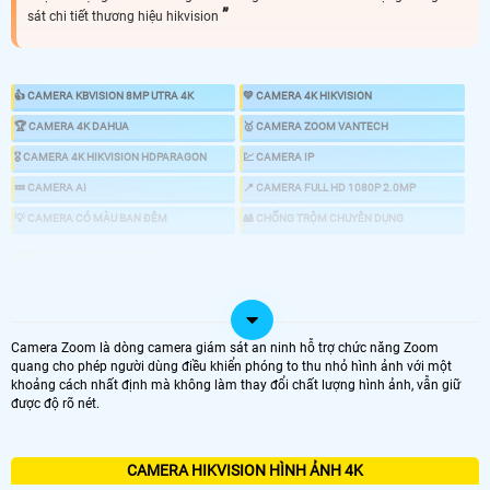
sát chi tiết thương hiệu hikvision
👍 CAMERA KBVISION 8MP UTRA 4K
💛 CAMERA 4K HIKVISION
️🏆 CAMERA 4K DAHUA
️🥇 CAMERA ZOOM VANTECH
️🎖️ CAMERA 4K HIKVISION HDPARAGON
💹 CAMERA IP
💤 CAMERA AI
📍 CAMERA FULL HD 1080P 2.0MP
💡 CAMERA CÓ MÀU BAN ĐÊM
🎎 CHỐNG TRỘM CHUYÊN DỤNG
📸 LẮP CAMERA ULTRA 4K SIÊU SẮT NÉT
CAMERA 4K SẮT NÉT
Camera Zoom là dòng camera giám sát an ninh hỗ trợ chức năng Zoom
quang cho phép người dùng điều khiển phóng to thu nhỏ hình ảnh với một
GIÁ VÀ THÔNG TIN
khoảng cách nhất định mà không làm thay đổi chất lượng hình ảnh, vẫn giữ
được độ rõ nét.
💎 Bộ Camera Sắt Nét Ultra 4k Hikvision Rẻ Nhất
7.500.000 VNĐ
CAMERA HIKVISION HÌNH ẢNH 4K