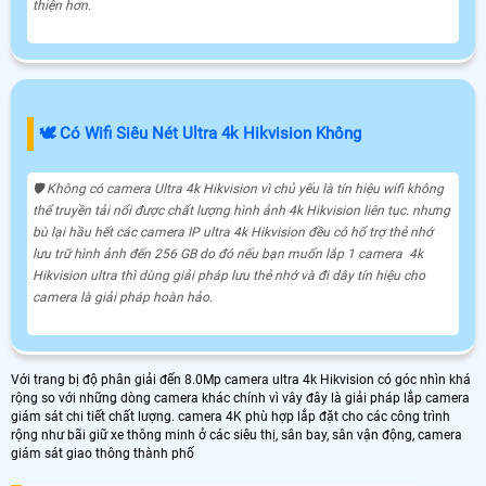
thiện hơn.
🕊️ Có Wifi Siêu Nét Ultra 4k Hikvision Không
🛡 Không có camera Ultra 4k Hikvision vì chủ yếu là tín hiệu wifi không
thể truyền tải nổi được chất lượng hình ảnh 4k Hikvision liên tục. nhưng
bù lại hầu hết các camera IP ultra 4k Hikvision đều có hổ trợ thẻ nhớ
lưu trữ hình ảnh đến 256 GB do đó nếu bạn muốn lắp 1 camera 4k
Hikvision ultra thì dùng giải pháp lưu thẻ nhớ và đi dây tín hiệu cho
camera là giải pháp hoàn hảo.
Với trang bị độ phân giải đến 8.0Mp camera ultra 4k Hikvision có góc nhìn khá
rộng so với những dòng camera khác chính vì vây đây là giải pháp lắp camera
giám sát chi tiết chất lượng. camera 4K phù hợp lắp đặt cho các công trình
rộng như bãi giữ xe thông minh ở các siêu thị, sân bay, sân vận động, camera
giám sát giao thông thành phố