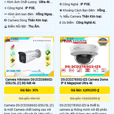
️⚡ Hình Ành Chất Lượng :
Ultra 4k 👍🏾
®️ Công Nghệ :
IP POE.
.
✳️ Công Nghệ :
IP POE.
❃ Khoảng Cách Ban Đêm :
Hồng
🔦 Hình ảnh ban đêm :
Hồng Ngoại
Ngoại 60m Hồng Ngoại Smart IR.
🔩 Mẫu Camera
Thân Kim loại.
60m Hồng Ngoại EXIR.
🎼️ Camera Dòng
Thân Kim loại.
️₤ Ưu Điểm :
Công Nghệ AI.
️🔮 Điểm Nỗi Bật :
Thu Âm.
1540
3164
Camera Hikvision DS-2CD2686G2-
DS-2CD2783G2-IZS Camera Dome
IZSU/SL (C) Độ Nét 4k
IP 8 Megapixel Ultra 4k
Giá Bán: 30%
Giá Bán: 6,890,000 ₫
Giá gốc: liên hệ
Giá gốc: 10,620,000 ₫
Camera DS-2CD2686G2-IZSU/SL (C)
DS-2CD2783G2-IZS là thiết bị
là một Camera chất lượng cao với
camera ip thông minh với độ phân