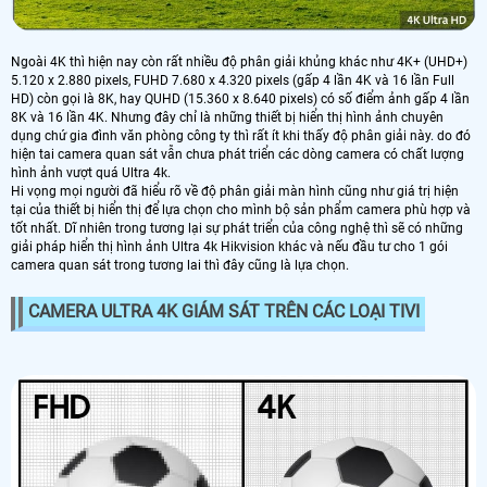
Ngoài 4K thì hiện nay còn rất nhiều độ phân giải khủng khác như 4K+ (UHD+)
5.120 x 2.880 pixels, FUHD 7.680 x 4.320 pixels (gấp 4 lần 4K và 16 lần Full
HD) còn gọi là 8K, hay QUHD (15.360 x 8.640 pixels) có số điểm ảnh gấp 4 lần
8K và 16 lần 4K. Nhưng đây chỉ là những thiết bị hiển thị hình ảnh chuyên
dụng chứ gia đình văn phòng công ty thì rất ít khi thấy độ phân giải này. do đó
hiện tai camera quan sát vẫn chưa phát triển các dòng camera có chất lượng
hình ảnh vượt quá Ultra 4k.
Hi vọng mọi người đã hiểu rõ về độ phân giải màn hình cũng như giá trị hiện
tại của thiết bị hiển thị để lựa chọn cho mình bộ sản phẩm camera phù hợp và
tốt nhất. Dĩ nhiên trong tương lại sự phát triển của công nghệ thì sẽ có những
giải pháp hiển thị hình ảnh Ultra 4k Hikvision khác và nếu đầu tư cho 1 gói
camera quan sát trong tương lai thì đây cũng là lựa chọn.
CAMERA ULTRA 4K GIÁM SÁT TRÊN CÁC LOẠI TIVI