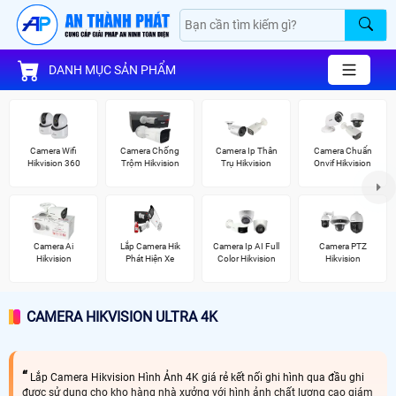
DANH MỤC SẢN PHẨM
Camera Wifi
Camera Chống
Camera Ip Thân
Camera Chuẩn
Hikvision 360
Trộm Hikvision
Trụ Hikvision
Onvif Hikvision
Camera Ai
Lắp Camera Hik
Camera Ip AI Full
Camera PTZ
Hikvision
Phát Hiện Xe
Color Hikvision
Hikvision
CAMERA HIKVISION ULTRA 4K
Lắp Camera Hikvision Hình Ảnh 4K giá rẻ kết nối ghi hình qua đầu ghi
được sử dụng cho kho hàng nhà xưởng với hình ảnh chất lượng cao giám