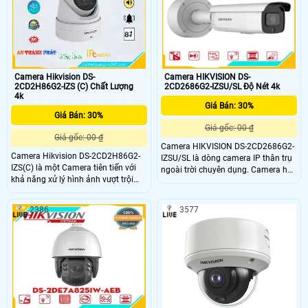
còn sử dụng công nghệ hình ảnh IP
và Progressive Scan CMOS
Camera Hikvision DS-
Camera HIKVISION DS-
2CD2H86G2-IZS (C) Chất Lượng
2CD2686G2-IZSU/SL Độ Nét 4k
4k
Giá Bán: 30%
Giá Bán: 30%
Giá gốc: 00 ₫
Giá gốc: 00 ₫
Camera HIKVISION DS-2CD2686G2-
Camera Hikvision DS-2CD2H86G2-
IZSU/SL là dòng camera IP thân trụ
IZS(C) là một Camera tiên tiến với
ngoài trời chuyên dụng. Camera hỗ
khả năng xử lý hình ảnh vượt trội
trợ độ phân giải 8.0 megapxiel 3840
nhờ sử dụng chip Progressive Scan
× 2160 @20fps,Chuẩn nén
CMOS. Điều này cho phép camera
H.265+,Độ nhạy sáng: 0
2386
3577
hoạt động hiệu quả ngay cả trong
điều kiện ánh sáng yếu. Sử dụng
công nghệ hình ảnh IP, camera này
mang đến chất lượng hình ảnh
đáng tin cậy với độ phân giải lên
đến 8