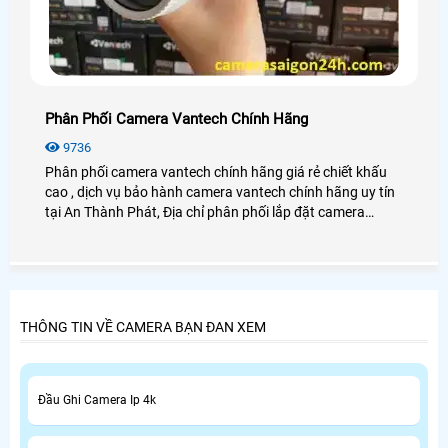
Phân Phối Camera Vantech Chính Hãng
9736
Phân phối camera vantech chính hãng giá rẻ chiết khấu
cao , dịch vụ bảo hành camera vantech chính hãng uy tín
tại An Thành Phát, Địa chỉ phân phối lắp đặt camera
vantech chính hãng tại tphcm uy tín đặt biệt luôn test
hàng kỹ trước khi giao cho khách hàng đảm bảo 100%
sản phẩm ra công trình luôn hoặt động tốt, Camera
vantech bảo hành chính hãng 5 năm dịch vụ chăm sóc
khách hàng tốt nhất, chiết khấu cho kỹ thuật cao nhất
THÔNG TIN VỀ CAMERA BẠN ĐAN XEM
Đầu Ghi Camera Ip 4k