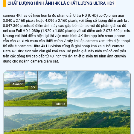
CHẤT LƯỢNG HÌNH ẢNH 4K LÀ CHẤT LƯỢNG ULTRA HD?
camera 4K hay dễ hiểu hơn là độ phân giải Ultra HD (UHD) có độ phân giải
3.840 x 2.160 pixels hoặc 4.096 x 2.160 pixels, với tổng số lượng điểm ảnh là :
8.847.360 pixels số điểm ảnh này cao gấp bốn lần so với độ phân giải có độ
nét cao Full HD 1.080p (1.920 x 1.080 pixels) với số điểm ảnh 2.073.600 pixels.
Nhưng với thời điểm hiện tại thì việc màn hình 4K tích hợp trên smartphone
vẫn còn xa xỉ và chưa cần thiết chính vì vây khi lắp camera xem trên điện thoại
thì đầu tư camera Ultra 4k Hikvision cũng là giải pháp khá xa sỉ bởi camera
Ultra 4k Hikvision vẫn còn giá khá cao. Độ phân giải này hiện chỉ có chủ yếu
trên các dòng tivi cao cấp từ 43 inch trở lên, thiết bị hiển thị hình ảnh chuyên
dụng cho ngành camera giám sát.