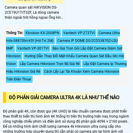
Camera quan sát HIKVISION DS-
2CE19U1T-IT3ZF, Là dòng camera
thân ngoài trời hồng ngoai Ống kính
zoom 2. 7 mm to 13. 5 mm tự động
lấy nét. Sản phảm hỗ trợ độ phân
giải 8
Thông Tin:
Kbvision KX-2008PN
Vantech VP-273TVI
Camera Ultra
Hds-5887Stvi-Ir3f (Hd-Tvi 2M)
Camera IP DOME DS-2CD3387G2-LSU
8MP
Vantech VP-301TVI
Báo Giá Trọn Gói Lắp Đặt Camera Giám Sát
Hikvision
Hướng Dẫn Thay Đổi Mật Khẩu Camera Quan Sát Đầu Ghi Hik
Vision
Lắp Camera Hikvision Trọn Bộ Giá Rẻ
Lắp Đặt Camera Ip Thương
Hiệu Hikvision Giá Rẻ
Cách Lấy Lại Tài Khoản Xem Camera Hikvision
Trên Điện Thoại
ĐỘ PHÂN GIẢI CAMERA ULTRA 4K LÀ NHƯ THẾ NÀO
Độ phân giải 4K, còn được gọi (4K UHD) là tiêu chuẩn camera được phát triển
theo thiết bị hiển thị hình ảnh 4K thống trị trên thị trường hiện nay, trong ngành
công nghiệp chiếu phim và điện ảnh sử dụng độ phân giải 4096 × 2160 pixels .
Để có những hình ảnh chất lượng camera 4k Hikvision ultra cung cấp cho
những trường hợp chuyên dụng thì cần phải có camera ghi lại hình ảnh với