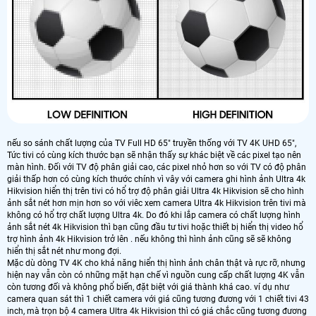
nếu so sánh chất lượng của TV Full HD 65" truyền thống với TV 4K UHD 65",
Tức tivi có cùng kích thước bạn sẽ nhận thấy sự khác biệt về các pixel tạo nên
màn hình. Đối với TV độ phân giải cao, các pixel nhỏ hơn so với TV có độ phân
giải thấp hơn có cùng kích thước chính vì vây với camera ghi hình ảnh Ultra 4k
Hikvision hiển thị trên tivi có hổ trợ độ phân giải Ultra 4k Hikvision sẽ cho hình
ảnh sắt nét hơn mịn hơn so với viêc xem camera Ultra 4k Hikvision trên tivi mà
không có hổ trợ chất lượng Ultra 4k. Do đó khi lắp camera có chất lượng hình
ảnh sắt nét 4k Hikvision thì bạn cũng đầu tư tivi hoặc thiết bị hiển thị video hổ
trợ hình ảnh 4k Hikvision trở lên . nếu không thì hình ảnh cũng sẽ sẽ không
hiển thị sắt nét như mong đợi.
Mặc dù dòng TV 4K cho khả năng hiển thị hình ảnh chân thật và rực rỡ, nhưng
hiện nay vẫn còn có những mặt hạn chế vì nguồn cung cấp chất lượng 4K vẫn
còn tương đối và không phổ biến, đặt biệt với giá thành khá cao. ví dụ như
camera quan sát thì 1 chiết camera với giá cũng tương đương với 1 chiết tivi 43
inch, mà trọn bộ 4 camera Ultra 4k Hikvision thì có giá chắc cũng tương đương