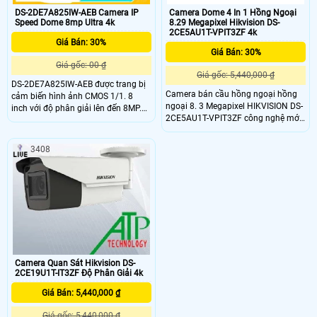
DS-2DE7A825IW-AEB Camera IP
Camera Dome 4 In 1 Hồng Ngoại
Speed Dome 8mp Ultra 4k
8.29 Megapixel Hikvision DS-
2CE5AU1T-VPIT3ZF 4k
Giá Bán: 30%
Giá Bán: 30%
Giá gốc: 00 ₫
Giá gốc: 5,440,000 ₫
DS-2DE7A825IW-AEB được trang bị
Camera bán cầu hồng ngoại hồng
cảm biến hình ảnh CMOS 1/1. 8
ngoại 8. 3 Megapixel HIKVISION DS-
inch với độ phân giải lên đến 8MP.
2CE5AU1T-VPIT3ZF công nghệ mới
Do đó, cho hình ảnh và video chất
có ống kính zoom : 2. 7 mm to 13. 5
lượng HD sắc nét, chi tiết sống
mm motorized vari-focal lens
động. Bên cạnh đó, được trang bị
3408
nhiều thuật toán thông minh AI giúp
chụp ảnh khuôn mặt người, chụp
cùng lúc đến 5 khuôn mặt và khả
năng nhận diện, phân biệt con
người và phương tiện
Camera Quan Sát Hikvision DS-
2CE19U1T-IT3ZF Độ Phân Giải 4k
Giá Bán: 5,440,000 ₫
Giá gốc: 5,440,000 ₫