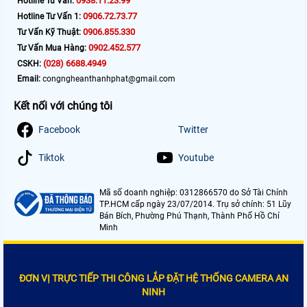
0938.11.23.99
Hotline Tư Vấn:
0906.72.73.77
Hotline Tư Vấn 1:
0906.855.330
Tư Vấn Kỹ Thuật:
0902.452.577
Tư Vấn Mua Hàng:
(028) 6688.4949
CSKH:
Email:
congngheanthanhphat@gmail.com
Kết nối với chúng tôi
Facebook
Twitter
Tiktok
Youtube
Mã số doanh nghiệp: 0312866570 do Sở Tài Chính
TP.HCM cấp ngày 23/07/2014. Trụ sở chính: 51 Lũy
Bán Bích, Phường Phú Thạnh, Thành Phố Hồ Chí
Minh
ĐƠN VỊ TRỰC TIẾP THI CÔNG LẮP ĐẶT HỆ THỐNG CAMERA AN
NINH