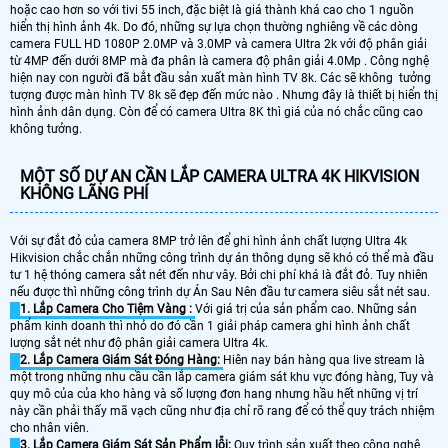
hoặc cao hơn so với tivi 55 inch, đặc biệt là giá thành khá cao cho 1 nguồn
hiển thị hình ảnh 4k. Do đó, những sự lựa chọn thường nghiêng về các dòng
camera FULL HD 1080P 2.0MP và 3.0MP và camera Ultra 2k với độ phân giải
từ 4MP đến dưới 8MP mà đa phân là camera độ phân giải 4.0Mp . Công nghệ
hiện nay con người đã bắt đầu sản xuất màn hình TV 8k. Các sẽ không tưởng
tượng được màn hình TV 8k sẽ đẹp đến mức nào . Nhưng đây là thiết bị hiển thị
hình ảnh dân dụng. Còn để có camera Ultra 8K thì giá của nó chắc cũng cao
không tưởng.
MỘT SỐ DỰ AN CẦN LẮP CAMERA ULTRA 4K HIKVISION
KHÔNG LÃNG PHÍ
Với sự đắt đỏ của camera 8MP trở lên để ghi hình ảnh chất lượng Ultra 4k
Hikvision chắc chắn những công trình dự án thông dụng sẽ khó có thể mà đầu
tư 1 hệ thóng camera sắt nét đến như vây. Bởi chi phí khá là đắt đỏ. Tuy nhiên
nếu được thì những công trình dự Án Sau Nên đầu tư camera siêu sắt nét sau.
1. Lắp Camera Cho Tiệm Vàng :
Với giá trị của sản phẩm cao. Những sản
phẩm kinh doanh thì nhỏ do đó cần 1 giải pháp camera ghi hình ảnh chất
lượng sắt nét như độ phân giải camera Ultra 4k.
2. Lắp Camera Giám Sát Đóng Hàng:
Hiên nay bán hàng qua live stream là
một trong những nhu cầu cần lắp camera giám sát khu vực đóng hàng, Tuy và
quy mô của của kho hàng và số lượng đơn hang nhưng hầu hết những vị trí
này cần phải thấy mã vạch cũng như địa chỉ rõ rang để có thể quy trách nhiệm
cho nhân viên.
3. Lắp Camera Giám Sát Sản Phẩm lỗi:
Quy trình sản xuất theo công nghệ