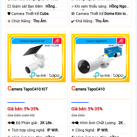
💥 Giám sát Ban Đêm :
Hồng
⭐ Khi xem thiếu sáng :
Hồng Ngoại
Ngoại 10m Hồng Ngoại SMD.
10m Hồng Ngoại SMD.
🛡 Camera Thiết Kế
Cube.
🕸️ Camera Thiết Kế
Dome Kim loại
+ Nhựa.
️☣️ Chức Năng :
Thu Âm.
️✔️ Khả Năng :
Thu Âm.
C
C
Amera TapoC410 KIT
Amera TapoC410
Giá bán: 5%-35%
Giá bán: 5%-35%
Giá Gốc: Liên Hệ
Giá Gốc:
👁️‍🗨 Độ Phân giải :
2K Lite .
👁️‍🗨 Hình Ành Chất Lượng :
2K
Lite .
⚜️ Tích hợp công nghệ :
IP Wifi.
⚜️ Công Nghệ :
IP Wifi.