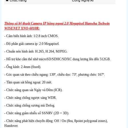
🔔 Chức năng
Công Nghệ AI
Thông số kỹ thuật Camera IP hồng ngoại 2.0 Megapixel Hanwha Techwin
WISENET XNO-6010R:
- Cảm biến hình ảnh: 1/2.8 inch CMOS.
- Độ phân giải camera ip: 2.0 Megapixel.
- Chuẩn nén hình ảnh: H.265, H.264, MJPEG.
- Hỗ trợ khe cắm thẻ nhớ microSD/SDHC/SDXC dung lượng lên đến 512GB.
- Ống kính: 2.4mm (fixed).
- Góc quan sát theo chiều ngang: 139º, chiều dọc: 73º, phương chéo: 167º.
- Tầm quan sát hồng ngoại: 20 mét.
- Chức năng quan sát Ngày và Đêm (ICR).
- Chức năng chống ngược sáng WDR.
- Chức năng chống sương mù Defog.
- Chức năng giảm nhiễu số SSNRV (2D + 3D).
- Chức năng phát hiện chuyển động: Off / On (8ea, 8point polygonal zones),
Handover.