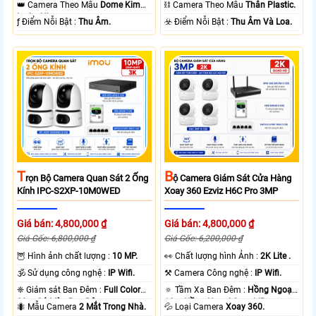
👑 Camera Theo Mẫu
Dome Kim
⛓ Camera Theo Mẫu
Thân Plastic.
loại + Nhựa.
️ƒ Điểm Nỗi Bật :
Thu Âm.
️☣️ Điểm Nỗi Bật :
Thu Âm Và Loa.
T
B
Rọn Bộ Camera Quan Sát 2 Ống
Ộ Camera Giám Sát Cửa Hàng
Kính IPC-S2XP-10M0WED
Xoay 360 Ezviz H6C Pro 3MP
Giá bán: 4,800,000 ₫
Giá bán: 4,800,000 ₫
Giá Gốc: 6,800,000 ₫
Giá Gốc: 6,200,000 ₫
🦉 Hình ảnh chất lượng :
10 MP.
️👀 Chất lượng hình Ảnh :
2K Lite .
🕉️ Sử dụng công nghệ :
IP Wifi.
⚒ Camera Công nghệ :
IP Wifi.
❈ Giám sát Ban Đêm :
Full Color
🔅 Tầm Xa Ban Đêm :
Hồng Ngoại
20m Có Màu Ban Ðêm.
10m Hồng Ngoại Smart IR.
🐜 Mẫu Camera
2 Mắt Trong Nhà.
💦 Loại Camera
Xoay 360.