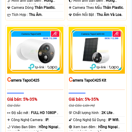
🌛 Hình ảnh ban đêm :
Hồng
🌔 Hình ảnh ban đêm :
Hồng
Ngoại 10m Có Màu Ban Ðêm.
Ngoại 10m Có Màu Ban Ðêm.
💎 Camera Dòng
Thân Plastic.
❄ Camera Theo Mẫu
Thân Plastic.
️ლ Tích Hợp :
Thu Âm.
️💎 Điểm Nỗi Bật :
Thu Âm Và Loa.
C
C
Amera TapoC425
Amera TapoC425 Kit
Giá bán: 5%-35%
Giá bán: 5%-35%
Giá Gốc:
Giá Gốc: Liên Hệ
️👀 Độ sắc nét :
FULL HD 1080P .
💯 Chất lượng hình :
2K Lite .
⚜️ Công Nghệ Camera :
IP.
🌠 Công Nghệ Sử Dụng :
IP Wifi.
🌙 Video Ban Đêm :
Hồng Ngoại
🔴 Xem ban đêm :
Hồng Ngoại
10m Hồng Ngoại SMD.
15m Có Màu Ban Ðêm.