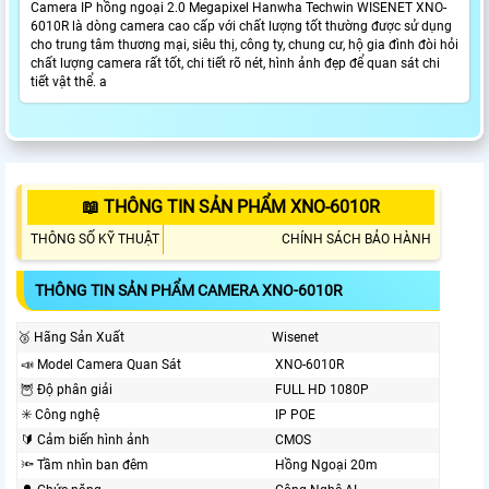
Camera IP hồng ngoại 2.0 Megapixel Hanwha Techwin WISENET XNO-
6010R là dòng camera cao cấp với chất lượng tốt thường được sử dụng
cho trung tâm thương mại, siêu thị, công ty, chung cư, hộ gia đình đòi hỏi
chất lượng camera rất tốt, chi tiết rõ nét, hình ảnh đẹp để quan sát chi
tiết vật thể. a
📖 THÔNG TIN SẢN PHẨM XNO-6010R
THÔNG SỐ KỸ THUẬT
CHÍNH SÁCH BẢO HÀNH
THÔNG TIN SẢN PHẨM CAMERA XNO-6010R
🥉 Hãng Sản Xuất
Wisenet
📣 Model Camera Quan Sát
XNO-6010R
🦉 Độ phân giải
FULL HD 1080P
✳️ Công nghệ
IP POE
🔰 Cảm biến hình ảnh
CMOS
🔦 Tầm nhìn ban đêm
Hồng Ngoại 20m