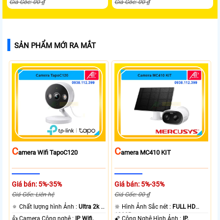
Giá Gốc: 00 ₫
Giá Gốc: 00 ₫
SẢN PHẨM MỚI RA MẮT
C
C
Amera Wifi TapoC120
Amera MC410 KIT
Giá bán: 5%-35%
Giá bán: 5%-35%
Giá Gốc: Liên hệ
Giá Gốc: 00 ₫
🔅 Chất lượng hình Ảnh :
Ultra 2k +
🔆 Hình Ảnh Sắc nét :
FULL HD
.
1080P .
👍 Camera Công nghệ :
IP Wifi.
🌠 Công Nghệ Hình Ảnh :
IP.