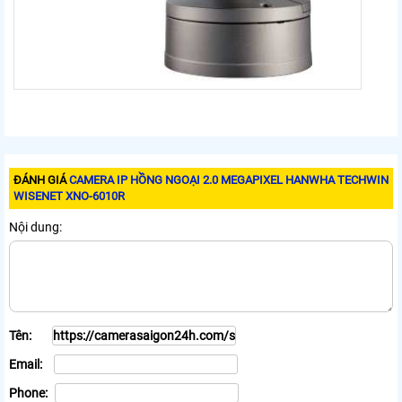
ĐÁNH GIÁ
CAMERA IP HỒNG NGOẠI 2.0 MEGAPIXEL HANWHA TECHWIN
WISENET XNO-6010R
Nội dung:
Tên:
Email:
Phone: