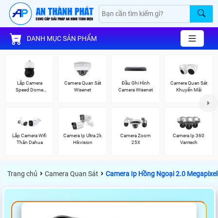
DANH MỤC SẢN PHẨM
Lắp Camera
Camera Quan Sát
Đầu Ghi Hình
Camera Quan Sát
Speed Dome
Wisenet
Camera Wisenet
Khuyến Mãi
Wisenet
Lắp Camera Wifi
Camera Ip Ultra 2k
Camera Zoom
Camera Ip 360
Thân Dahua
Hikvision
25X
Vantech
›
›
Trang chủ
Camera Quan Sát
Camera Ip Hồng Ngoại 2.0 Megapixe