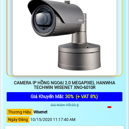
CAMERA IP HỒNG NGOẠI 2.0 MEGAPIXEL HANWHA
TECHWIN WISENET XNO-6010R
Giá Khuyến Mãi:
30%
(+ VAT 8%)
Giá Niêm Yết:00 ₫
Thương Hiệu
Wisenet
Ngày Đăng
10/15/2020 11:17:40 AM