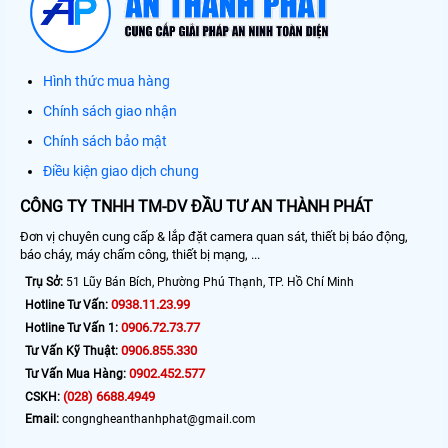
Hình thức mua hàng
Chính sách giao nhận
Chính sách bảo mật
Điều kiện giao dịch chung
CÔNG TY TNHH TM-DV ĐẦU TƯ AN THÀNH PHÁT
Đơn vị chuyên cung cấp & lắp đặt camera quan sát, thiết bị báo động,
báo cháy, máy chấm công, thiết bị mạng, ...
Trụ Sở:
51 Lũy Bán Bích, Phường Phú Thạnh, TP. Hồ Chí Minh
0938.11.23.99
Hotline Tư Vấn:
0906.72.73.77
Hotline Tư Vấn 1:
0906.855.330
Tư Vấn Kỹ Thuật:
0902.452.577
Tư Vấn Mua Hàng:
(028) 6688.4949
CSKH:
Email:
congngheanthanhphat@gmail.com