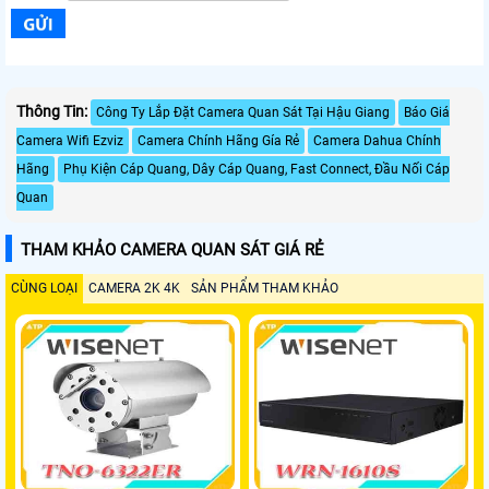
Thông Tin:
Công Ty Lắp Đặt Camera Quan Sát Tại Hậu Giang
Báo Giá
Camera Wifi Ezviz
Camera Chính Hãng Gía Rẻ
Camera Dahua Chính
Hãng
Phụ Kiện Cáp Quang, Dây Cáp Quang, Fast Connect, Đầu Nối Cáp
Quan
THAM KHẢO CAMERA QUAN SÁT GIÁ RẺ
CÙNG LOẠI
CAMERA 2K 4K
SẢN PHẨM THAM KHẢO