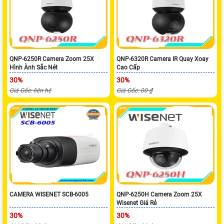
QNP-6250R Camera Zoom 25X
QNP-6320R Camera IR Quay Xoay
Hình Ành Sắc Nét
Cao Cấp
30%
30%
Giá Gốc: liên hệ
Giá Gốc: 00 ₫
CAMERA WISENET SCB-6005
QNP-6250H Camera Zoom 25X
Wisenet Giá Rẻ
30%
30%