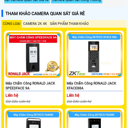
Đặt Camera Quan Sát Giá Rẻ
Camera Quan Sát Công Trường
THAM KHẢO CAMERA QUAN SÁT GIÁ RẺ
CÙNG LOẠI
CAMERA 2K 4K
SẢN PHẨM THAM KHẢO
Máy Chấm Công RONALD JACK
Máy Chấm Công RONALD JACK
SPEEDFACE 9A
XFACE88A
Liên hệ
Liên hệ
Giá Gốc: Liên hệ
Giá Gốc: Liên hệ