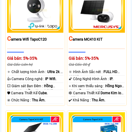
C
C
Amera Wifi TapoC120
Amera MC410 KIT
Giá bán: 5%-35%
Giá bán: 5%-35%
Giá Gốc: Liên hệ
Giá Gốc: 00 ₫
🔅 Chất lượng hình Ảnh :
Ultra 2k +
🔆 Hình Ảnh Sắc nét :
FULL HD
.
1080P .
👍 Camera Công nghệ :
IP Wifi.
🌠 Công Nghệ Hình Ảnh :
IP.
💥 Giám sát Ban Đêm :
Hồng
⭐ Khi xem thiếu sáng :
Hồng Ngoại
Ngoại 10m Hồng Ngoại SMD.
10m Hồng Ngoại SMD.
🛡 Camera Thiết Kế
Cube.
🕸️ Camera Thiết Kế
Dome Kim loại
+ Nhựa.
️☣️ Chức Năng :
Thu Âm.
️✔️ Khả Năng :
Thu Âm.