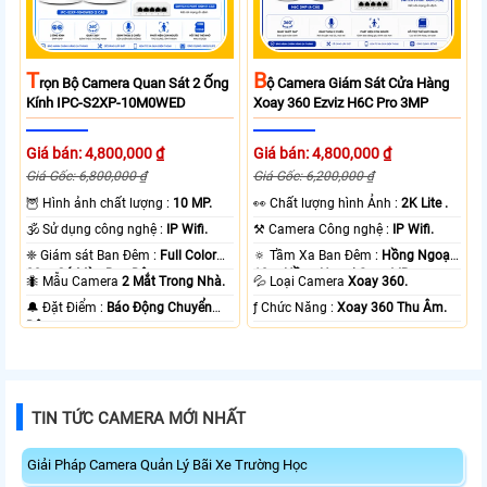
T
B
Rọn Bộ Camera Quan Sát 2 Ống
Ộ Camera Giám Sát Cửa Hàng
Kính IPC-S2XP-10M0WED
Xoay 360 Ezviz H6C Pro 3MP
Giá bán: 4,800,000 ₫
Giá bán: 4,800,000 ₫
Giá Gốc: 6,800,000 ₫
Giá Gốc: 6,200,000 ₫
🦉 Hình ảnh chất lượng :
10 MP.
️👀 Chất lượng hình Ảnh :
2K Lite .
🕉️ Sử dụng công nghệ :
IP Wifi.
⚒ Camera Công nghệ :
IP Wifi.
❈ Giám sát Ban Đêm :
Full Color
🔅 Tầm Xa Ban Đêm :
Hồng Ngoại
20m Có Màu Ban Ðêm.
10m Hồng Ngoại Smart IR.
🐜 Mẫu Camera
2 Mắt Trong Nhà.
💦 Loại Camera
Xoay 360.
️🔔 Đặt Điểm :
Báo Động Chuyển
️ƒ Chức Năng :
Xoay 360 Thu Âm.
Động.
TIN TỨC CAMERA MỚI NHẤT
Giải Pháp Camera Quản Lý Bãi Xe Trường Học