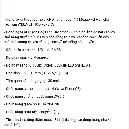
Thông số kỹ thuật Camera AHD hồng ngoại 4.0 Megapixel Hanwha
Techwin WISENET HCO-7070RA:
- Công nghệ AHD (Analog High Definition): Cho hình ảnh độ nét cao, có
khả năng truyền dữ liệu trên cáp đồng trục với khoảng cách lên đến 500
mét mà không có yêu cầu đặc biệt về hệ thống cáp truyền.
- Cảm biến hình ảnh: 1/3 inch CMOS.
- Độ phân giải: 4.0 Megapixel.
- Độ nhạy sáng: 0.16Lux (Color), 0Lux (IR LED on) (B/W).
- Ống kính: 3.2 ~ 10mm (3.1x), V/F (F1.6).
- Tầm quan sát hồng ngoại: 30 mét.
- Chức năng camera quan sát Ngày và Đêm (ICR).
- Chức năng chống ngược sáng DWDR.
- Chức năng giảm nhiễu số 2D-DNR.
- Chức năng phát hiện chuyển động.
- Tiêu chuẩn chống thấm nước: IP66 (thích hợp sử dụng trong nhà và
ngoài trời).