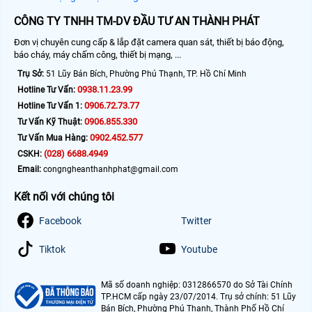
CÔNG TY TNHH TM-DV ĐẦU TƯ AN THÀNH PHÁT
Đơn vị chuyên cung cấp & lắp đặt camera quan sát, thiết bị báo động,
báo cháy, máy chấm công, thiết bị mạng, ...
Trụ Sở:
51 Lũy Bán Bích, Phường Phú Thạnh, TP. Hồ Chí Minh
0938.11.23.99
Hotline Tư Vấn:
0906.72.73.77
Hotline Tư Vấn 1:
0906.855.330
Tư Vấn Kỹ Thuật:
0902.452.577
Tư Vấn Mua Hàng:
(028) 6688.4949
CSKH:
Email:
congngheanthanhphat@gmail.com
Kết nối với chúng tôi
Facebook
Twitter
Tiktok
Youtube
Mã số doanh nghiệp: 0312866570 do Sở Tài Chính
TP.HCM cấp ngày 23/07/2014. Trụ sở chính: 51 Lũy
Bán Bích, Phường Phú Thạnh, Thành Phố Hồ Chí