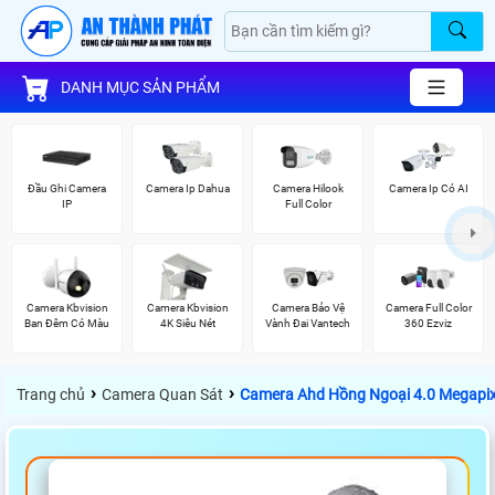
DANH MỤC SẢN PHẨM
Đầu Ghi Camera
Camera Ip Dahua
Camera Hilook
Camera Ip Có AI
IP
Full Color
Camera Kbvision
Camera Kbvision
Camera Bảo Vệ
Camera Full Color
Ban Đêm Có Màu
4K Siêu Nét
Vành Đai Vantech
360 Ezviz
›
›
Trang chủ
Camera Quan Sát
Camera Ahd Hồng Ngoại 4.0 Megapi