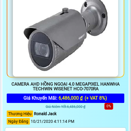
CAMERA AHD HỒNG NGOẠI 4.0 MEGAPIXEL HANWHA
TECHWIN WISENET HCO-7070RA
Giá Khuyến Mãi:
6,486,000 ₫
(+ VAT 8%)
0%
Giá Niêm Yết:6,486,000 ₫
Thương Hiệu
Ronald Jack
Ngày Đăng
10/21/2020 4:11:14 PM