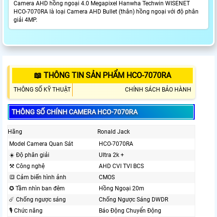
Camera AHD hồng ngoại 4.0 Megapixel Hanwha Techwin WISENET
HCO-7070RA là loại Camera AHD Bullet (thân) hồng ngoại với độ phân
giải 4MP.
📖 THÔNG TIN SẢN PHẨM HCO-7070RA
THÔNG SỐ KỸ THUẬT
CHÍNH SÁCH BẢO HÀNH
THÔNG SỐ CHÍNH CAMERA HCO-7070RA
Hãng
Ronald Jack
Model Camera Quan Sát
HCO-7070RA
☀️ Độ phân giải
Ultra 2k +
⚒ Công nghệ
AHD CVI TVI BCS
🔳 Cảm biến hình ảnh
CMOS
✪ Tầm nhìn ban đêm
Hồng Ngoại 20m
☄️ Chống ngược sáng
Chống Ngược Sáng DWDR
🎙 Chức năng
Báo Động Chuyển Động