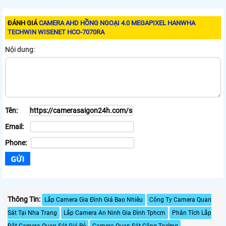
ĐÁNH GIÁ
CAMERA AHD HỒNG NGOẠI 4.0 MEGAPIXEL HANWHA
TECHWIN WISENET HCO-7070RA
Nội dung:
Tên:
Email:
Phone:
Thông Tin:
Lắp Camera Gia Đình Giá Bao Nhiêu
Công Ty Camera Quan
Sát Tại Nha Trang
Lắp Camera An Ninh Gia Đình Tphcm
Phân Tích Lắp