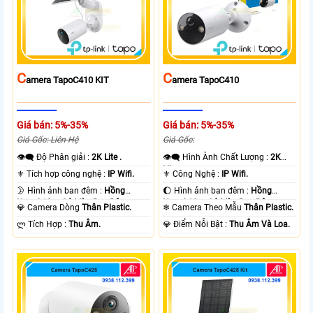
C
C
Amera TapoC410 KIT
Amera TapoC410
Giá bán: 5%-35%
Giá bán: 5%-35%
Giá Gốc: Liên Hệ
Giá Gốc:
👁️‍🗨 Độ Phân giải :
2K Lite .
👁️‍🗨 Hình Ành Chất Lượng :
2K
Lite .
⚜️ Tích hợp công nghệ :
IP Wifi.
⚜️ Công Nghệ :
IP Wifi.
🌛 Hình ảnh ban đêm :
Hồng
🌔 Hình ảnh ban đêm :
Hồng
Ngoại 10m Có Màu Ban Ðêm.
Ngoại 10m Có Màu Ban Ðêm.
💎 Camera Dòng
Thân Plastic.
❄ Camera Theo Mẫu
Thân Plastic.
️ლ Tích Hợp :
Thu Âm.
️💎 Điểm Nỗi Bật :
Thu Âm Và Loa.