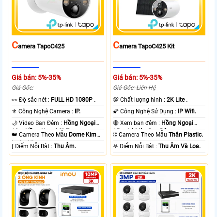
C
C
Amera TapoC425
Amera TapoC425 Kit
Giá bán: 5%-35%
Giá bán: 5%-35%
Giá Gốc:
Giá Gốc: Liên Hệ
️👀 Độ sắc nét :
FULL HD 1080P .
💯 Chất lượng hình :
2K Lite .
⚜️ Công Nghệ Camera :
IP.
🌠 Công Nghệ Sử Dụng :
IP Wifi.
🌙 Video Ban Đêm :
Hồng Ngoại
🔴 Xem ban đêm :
Hồng Ngoại
10m Hồng Ngoại SMD.
15m Có Màu Ban Ðêm.
👑 Camera Theo Mẫu
Dome Kim
⛓ Camera Theo Mẫu
Thân Plastic.
loại + Nhựa.
️ƒ Điểm Nỗi Bật :
Thu Âm.
️☣️ Điểm Nỗi Bật :
Thu Âm Và Loa.