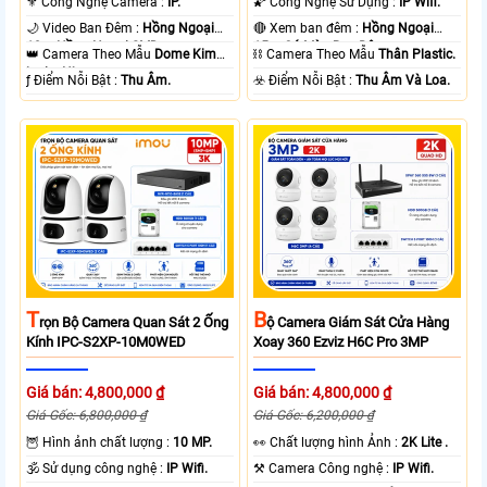
⚜️ Công Nghệ Camera :
IP.
🌠 Công Nghệ Sử Dụng :
IP Wifi.
🌙 Video Ban Đêm :
Hồng Ngoại
🔴 Xem ban đêm :
Hồng Ngoại
10m Hồng Ngoại SMD.
15m Có Màu Ban Ðêm.
👑 Camera Theo Mẫu
Dome Kim
⛓ Camera Theo Mẫu
Thân Plastic.
loại + Nhựa.
️ƒ Điểm Nỗi Bật :
Thu Âm.
️☣️ Điểm Nỗi Bật :
Thu Âm Và Loa.
T
B
Rọn Bộ Camera Quan Sát 2 Ống
Ộ Camera Giám Sát Cửa Hàng
Kính IPC-S2XP-10M0WED
Xoay 360 Ezviz H6C Pro 3MP
Giá bán: 4,800,000 ₫
Giá bán: 4,800,000 ₫
Giá Gốc: 6,800,000 ₫
Giá Gốc: 6,200,000 ₫
🦉 Hình ảnh chất lượng :
10 MP.
️👀 Chất lượng hình Ảnh :
2K Lite .
🕉️ Sử dụng công nghệ :
IP Wifi.
⚒ Camera Công nghệ :
IP Wifi.