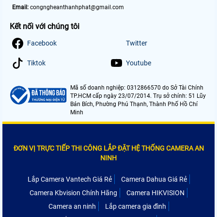
Email:
congngheanthanhphat@gmail.com
Kết nối với chúng tôi
Facebook
Twitter
Tiktok
Youtube
Mã số doanh nghiệp: 0312866570 do Sở Tài Chính
TP.HCM cấp ngày 23/07/2014. Trụ sở chính: 51 Lũy
Bán Bích, Phường Phú Thạnh, Thành Phố Hồ Chí
Minh
ĐƠN VỊ TRỰC TIẾP THI CÔNG LẮP ĐẶT HỆ THỐNG CAMERA AN
NINH
Lắp Camera Vantech Giá Rẻ
Camera Dahua Giá Rẻ
Camera Kbvision Chính Hãng
Camera HIKVISION
Camera an ninh
Lắp camera gia đình