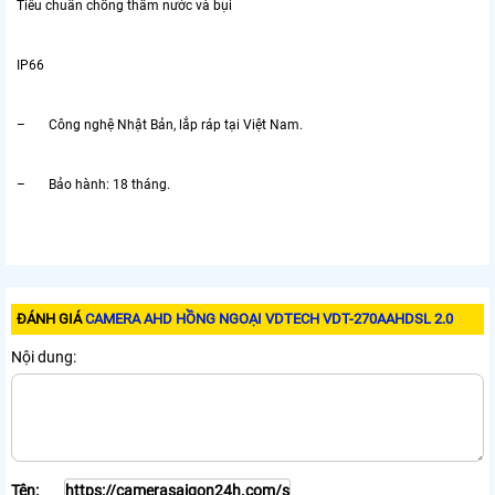
Tiêu chuẩn chống thấm nước và bụi
IP66
– Công nghệ Nhật Bản, lắp ráp tại Việt Nam.
– Bảo hành: 18 tháng.
ĐÁNH GIÁ
CAMERA AHD HỒNG NGOẠI VDTECH VDT-270AAHDSL 2.0
Nội dung:
Tên: