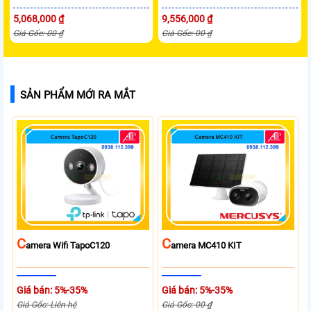
5,068,000 ₫
9,556,000 ₫
Giá Gốc: 00 ₫
Giá Gốc: 00 ₫
SẢN PHẨM MỚI RA MẮT
C
C
Amera Wifi TapoC120
Amera MC410 KIT
Giá bán: 5%-35%
Giá bán: 5%-35%
Giá Gốc: Liên hệ
Giá Gốc: 00 ₫