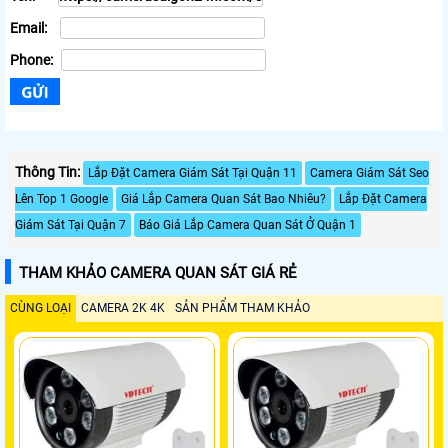
Email:
Phone:
Thông Tin:
Lắp Đặt Camera Giám Sát Tại Quận 11
Camera Giám Sát Seo
Lên Top 1 Google
Giá Lắp Camera Quan Sát Bao Nhiêu?
Lắp Đặt Camera
Giám Sát Tại Quận 7
Báo Giá Lắp Camera Quan Sát Ở Quận 1
THAM KHẢO CAMERA QUAN SÁT GIÁ RẺ
CÙNG LOẠI
CAMERA 2K 4K
SẢN PHẨM THAM KHẢO