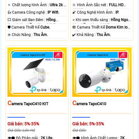
🔅 Chất lượng hình Ảnh :
Ultra 2k +
🔆 Hình Ảnh Sắc nét :
FULL HD
.
1080P .
👍 Camera Công nghệ :
IP Wifi.
🌠 Công Nghệ Hình Ảnh :
IP.
💥 Giám sát Ban Đêm :
Hồng
⭐ Khi xem thiếu sáng :
Hồng Ngoại
Ngoại 10m Hồng Ngoại SMD.
10m Hồng Ngoại SMD.
🛡 Camera Thiết Kế
Cube.
🕸️ Camera Thiết Kế
Dome Kim loại
+ Nhựa.
️☣️ Chức Năng :
Thu Âm.
️✔️ Khả Năng :
Thu Âm.
C
C
Amera TapoC410 KIT
Amera TapoC410
Giá bán: 5%-35%
Giá bán: 5%-35%
Giá Gốc: Liên Hệ
Giá Gốc:
👁️‍🗨 Độ Phân giải :
2K Lite .
👁️‍🗨 Hình Ành Chất Lượng :
2K