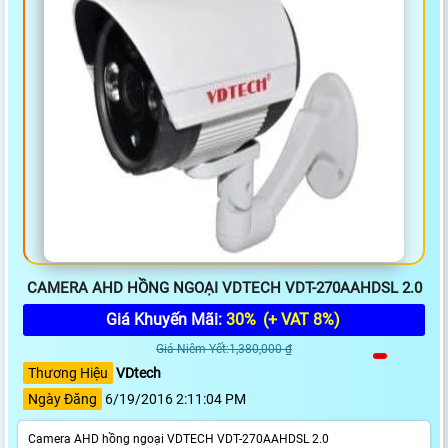
CAMERA AHD HỒNG NGOẠI VDTECH VDT-270AAHDSL 2.0
Giá Khuyến Mãi:
30%
(+ VAT 8%)
Giá Niêm Yết:1,380,000 ₫
Thương Hiệu
VDtech
Ngày Đăng
6/19/2016 2:11:04 PM
Camera AHD hồng ngoại VDTECH VDT-270AAHDSL 2.0