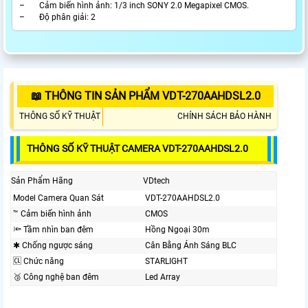
– Cảm biến hình ảnh: 1/3 inch SONY 2.0 Megapixel CMOS.
– Độ phân giải: 2
📖 THÔNG TIN SẢN PHẨM VDT-270AAHDSL2.0
THÔNG SỐ KỸ THUẬT
CHÍNH SÁCH BẢO HÀNH
THÔNG SỐ KỸ THUẬT CAMERA VDT-270AAHDSL2.0
Sản Phẩm Hãng
VDtech
Model Camera Quan Sát
VDT-270AAHDSL2.0
™️ Cảm biến hình ảnh
CMOS
🔦 Tầm nhìn ban đêm
Hồng Ngoại 30m
✱ Chống ngược sáng
Cân Bằng Ánh Sáng BLC
🆑 Chức năng
STARLIGHT
🥉 Công nghệ ban đêm
Led Array