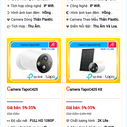
Lite .
⚜️ Tích hợp công nghệ :
IP Wifi.
⚜️ Công Nghệ :
IP Wifi.
🌛 Hình ảnh ban đêm :
Hồng
🌔 Hình ảnh ban đêm :
Hồng
Ngoại 10m Có Màu Ban Ðêm.
Ngoại 10m Có Màu Ban Ðêm.
💎 Camera Dòng
Thân Plastic.
❄ Camera Theo Mẫu
Thân Plastic.
️ლ Tích Hợp :
Thu Âm.
️💎 Điểm Nỗi Bật :
Thu Âm Và Loa.
C
C
Amera TapoC425
Amera TapoC425 Kit
Giá bán: 5%-35%
Giá bán: 5%-35%
Giá Gốc:
Giá Gốc: Liên Hệ
️👀 Độ sắc nét :
FULL HD 1080P .
💯 Chất lượng hình :
2K Lite .