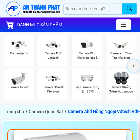
DANH MỤC SẢN PHẨM
Camera Ip 4k
Camera PoE
Camera Wifi
Camera Ip Thân
Vantech
Hikvision Ngoài
Trụ Hikvision
Trời
Camera Avtech
Camera Ultra 3k
Lắp Camera Công
Camera Chống
Kbvision
Nghệ CVI
Trộm Hdparagon
›
›
Trang chủ
Camera Quan Sát
Camera Ahd Hồng Ngoại Vdtech Vdt-