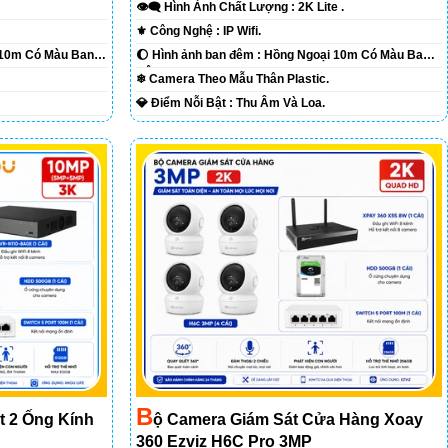
👁️‍🗨 Hình Ành Chất Lượng :
2K Lite .
⚜️ Công Nghệ :
IP Wifi.
 10m Có Màu Ban
🌔 Hình ảnh ban đêm :
Hồng Ngoại 10m Có Màu Ban
Ðêm.
❄ Camera Theo Mẫu
Thân Plastic.
️💎 Điểm Nỗi Bật :
Thu Âm Và Loa.
B
t 2 Ống Kính
Ộ Camera Giám Sát Cửa Hàng Xoay
360 Ezviz H6C Pro 3MP