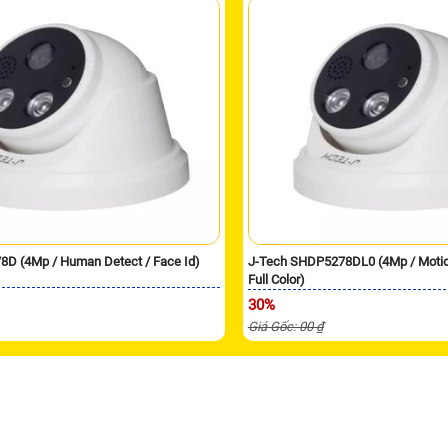
8D (4Mp / Human Detect / Face Id)
J-Tech SHDP5278DL0 (4Mp / Motion
Full Color)
30%
Giá Gốc: 00 ₫