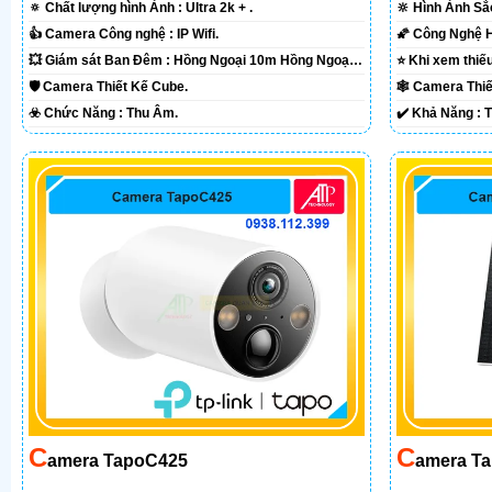
🔅 Chất lượng hình Ảnh :
Ultra 2k + .
🔆 Hình Ảnh S
👍 Camera Công nghệ :
IP Wifi.
💥 Giám sát Ban Đêm :
Hồng Ngoại 10m Hồng Ngoại
SMD.
SMD.
🛡 Camera Thiết Kế
Cube.
🕸️ Camera Th
️☣️ Chức Năng :
Thu Âm.
️✔️ Khả Năng :
C
C
Amera TapoC425
Amera Ta