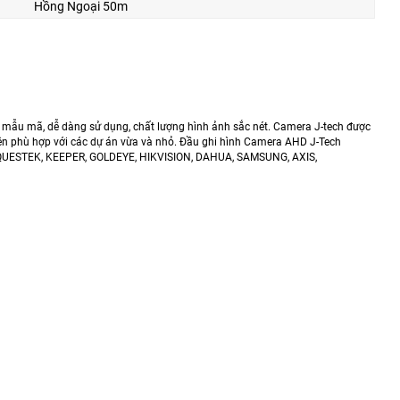
Hồng Ngoại 50m
mẫu mã, dễ dàng sử dụng, chất lượng hình ảnh sắc nét. Camera J-tech được
 nên phù hợp với các dự án vừa và nhỏ. Đầu ghi hình Camera AHD J-Tech
, QUESTEK, KEEPER, GOLDEYE, HIKVISION, DAHUA, SAMSUNG, AXIS,