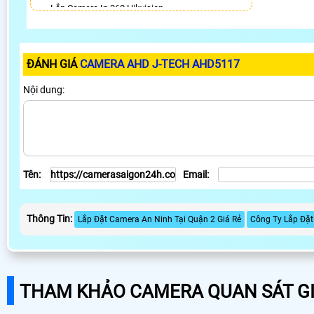
Lắp Camera Ip 360 Hikvision
Camera 360 Chống Trộm Hikvision
Lăp Camera 360 Báo Động Dahua
Camera Dahua Xoay 360
ĐÁNH GIÁ
CAMERA AHD J-TECH AHD5117
Lắp Camera Wifi 360 Full Color Hikvision
Camera 360 Báo Động Kbvision
Nội dung:
LẮP CAMERA THEO NHU CẦU
Lắp Camera Văn Phòng Giá Rẻ
Lắp Camera Nhà Xưởng Giá Rẻ
Lắp Camera Gia Đình Giá Rẻ
Lắp Camera Kho Hàng Giá Rẻ
Tên:
Email:
Lắp Camera Cửa Hàng Giá Rẻ
Lắp Camera Wifi Giá Rẻ Chính Hãng
Lắp Camera Công Trình Giá Rẻ
Thông Tin:
Camera 360 Giá Rẻ
Lắp Đặt Camera An Ninh Tại Quận 2 Giá Rẻ
Công Ty Lắp Đặt
THAM KHẢO CAMERA QUAN SÁT GI