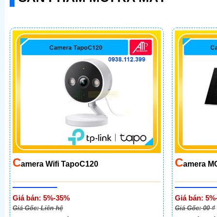
C
C
Amera Wifi TapoC120
Amera M
Giá bán: 5%-35%
Giá bán: 5%
Giá Gốc: Liên hệ
Giá Gốc: 00 ₫