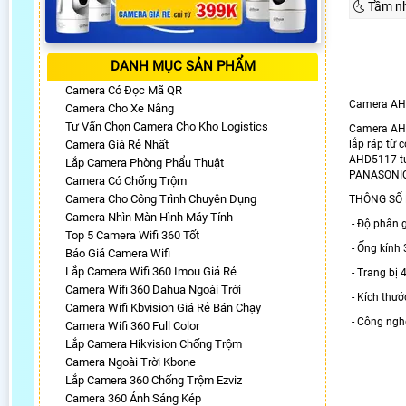
🌜 Tầm n
DANH MỤC SẢN PHẨM
Camera Có Đọc Mã QR
Camera AH
Camera Cho Xe Nâng
Tư Vấn Chọn Camera Cho Kho Logistics
Camera AHD
Camera Giá Rẻ Nhất
lắp ráp từ 
AHD5117 tư
Lắp Camera Phòng Phẩu Thuật
PANASONIC,
Camera Có Chống Trộm
Camera Cho Công Trình Chuyên Dụng
THÔNG SỐ 
Camera Nhìn Màn Hình Máy Tính
- Độ phân 
Top 5 Camera Wifi 360 Tốt
- Ống kính
Báo Giá Camera Wifi
Lắp Camera Wifi 360 Imou Giá Rẻ
- Trang bị
Camera Wifi 360 Dahua Ngoài Trời
- Kích thư
Camera Wifi Kbvision Giá Rẻ Bán Chạy
- Công ngh
Camera Wifi 360 Full Color
Lắp Camera Hikvision Chống Trộm
Camera Ngoài Trời Kbone
Lắp Camera 360 Chống Trộm Ezviz
Camera 360 Ánh Sáng Kép