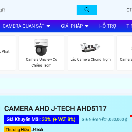
CT
CAMERA QUAN SÁT
GIẢI PHÁP
HỖ TRỢ
TI
k Phát
Camera Uniview Có
Lắp Camera Chống Trộm
Camera
Chống Trộm
CAMERA AHD J-TECH AHD5117
Giá Khuyến Mãi:
30%
(+ VAT 8%)
Giá Niêm Yết:1,080,000 ₫
Thương Hiệu
J-tech