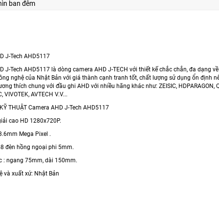
hìn ban đêm
D J-Tech AHD5117
 J-Tech AHD5117 là dòng camera AHD J-TECH với thiết kế chắc chắn, đa dạng về 
công nghệ của Nhật Bản với giá thành cạnh tranh tốt, chất lượng sử dụng ổn định
ơng thích chung với đầu ghi AHD với nhiều hãng khác như: ZEISIC, HDPARAGON
 VIVOTEK, AVTECH V.V...
KỸ THUẬT Camera AHD J-Tech AHD5117
giải cao HD 1280x720P.
 3.6mm Mega Pixel .
 48 đèn hồng ngoại phi 5mm.
ớc : ngang 75mm, dài 150mm.
ệ và xuất xứ: Nhật Bản