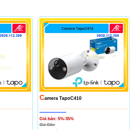
C
Amera TapoC410
Giá bán: 5%-35%
Giá Gốc: