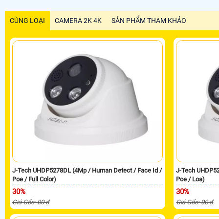
CÙNG LOẠI
CAMERA 2K 4K
SẢN PHẨM THAM KHẢO
J-Tech UHDP5278DL (4Mp / Human Detect / Face Id /
J-Tech UHDP52
Poe / Full Color)
Poe / Loa)
30%
30%
Giá Gốc: 00 ₫
Giá Gốc: 00 ₫