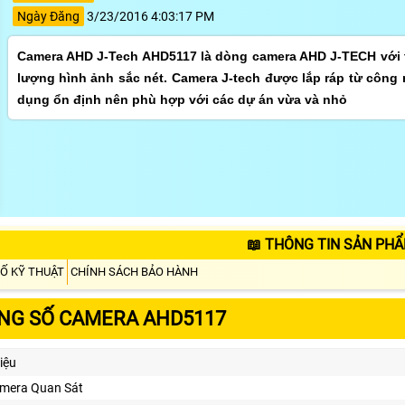
Ngày Đăng
3/23/2016 4:03:17 PM
Camera AHD J-Tech AHD5117 là dòng camera AHD J-TECH với t
lượng hình ảnh sắc nét. Camera J-tech được lắp ráp từ công 
dụng ổn định nên phù hợp với các dự án vừa và nhỏ
📖 THÔNG TIN SẢN PH
Ố KỸ THUẬT
CHÍNH SÁCH BẢO HÀNH
NG SỐ CAMERA AHD5117
iệu
mera Quan Sát