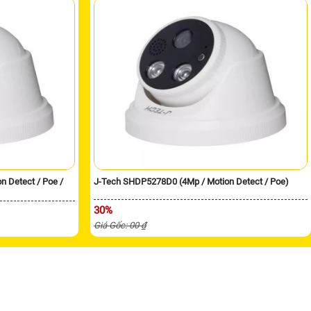
 Detect / Poe /
J-Tech SHDP5278D0 (4Mp / Motion Detect / Poe)
30%
Giá Gốc: 00 ₫