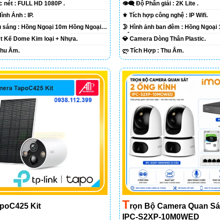
ắc nét :
FULL HD 1080P .
👁️‍🗨 Độ Phân giải :
2K Lite .
🌠 Công Nghệ Hình Ảnh :
IP.
⚜️ Tích hợp công nghệ :
IP Wifi.
⭐ Khi xem thiếu sáng :
Hồng Ngoại 10m Hồng Ngoại
🌛 Hình ảnh ban đêm :
Hồng Ngoại
Ðêm.
iết Kế
Dome Kim loại + Nhựa.
💎 Camera Dòng
Thân Plastic.
Thu Âm.
️ლ Tích Hợp :
Thu Âm.
T
Rọn Bộ Camera Quan Sá
poC425 Kit
IPC-S2XP-10M0WED