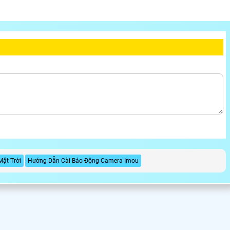
ặt Trời
Hướng Dẫn Cài Báo Động Camera Imou