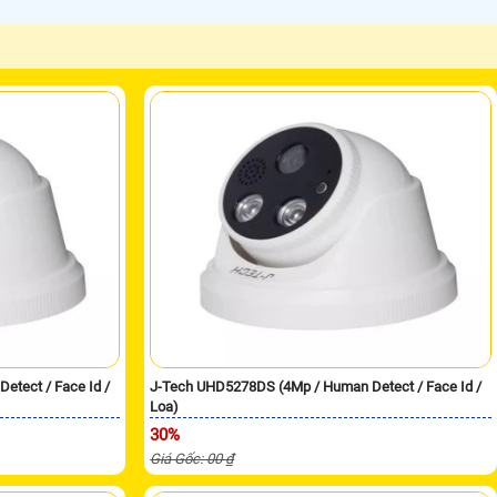
tect / Face Id /
J-Tech UHD5278DS (4Mp / Human Detect / Face Id /
Loa)
30%
Giá Gốc: 00 ₫