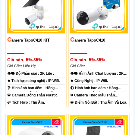
C
C
Amera TapoC410 KIT
Amera TapoC410
Giá bán: 5%-35%
Giá bán: 5%-35%
Giá Gốc: Liên Hệ
Giá Gốc:
👁️‍🗨 Độ Phân giải :
2K Lite .
👁️‍🗨 Hình Ành Chất Lượng :
2K
Lite .
⚜️ Tích hợp công nghệ :
IP Wifi.
⚜️ Công Nghệ :
IP Wifi.
🌛 Hình ảnh ban đêm :
Hồng
🌔 Hình ảnh ban đêm :
Hồng
Ngoại 10m Có Màu Ban Ðêm.
Ngoại 10m Có Màu Ban Ðêm.
💎 Camera Dòng
Thân Plastic.
❄ Camera Theo Mẫu
Thân
Plastic.
️ლ Tích Hợp :
Thu Âm.
️💎 Điểm Nỗi Bật :
Thu Âm Và Loa.