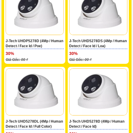
J-Tech UHDP5278D (4Mp / Human
J-Tech UHD5278DS (4Mp / Human
Detect / Face Id / Poe)
Detect / Face Id / Loa)
30%
30%
Giá Gốc: 00 ₫
Giá Gốc: 00 ₫
J-Tech UHD5278DL (4Mp / Human
J-Tech UHD5278D (4Mp / Human
Detect / Face Id / Full Color)
Detect / Face Id)