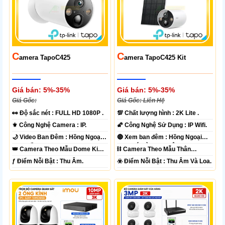
C
C
Amera TapoC425
Amera TapoC425 Kit
Giá bán: 5%-35%
Giá bán: 5%-35%
Giá Gốc:
Giá Gốc: Liên Hệ
️👀 Độ sắc nét :
FULL HD 1080P .
💯 Chất lượng hình :
2K Lite .
⚜️ Công Nghệ Camera :
IP.
🌠 Công Nghệ Sử Dụng :
IP Wifi.
🌙 Video Ban Đêm :
Hồng Ngoại
🔴 Xem ban đêm :
Hồng Ngoại
10m Hồng Ngoại SMD.
15m Có Màu Ban Ðêm.
👑 Camera Theo Mẫu
Dome Kim
⛓ Camera Theo Mẫu
Thân
loại + Nhựa.
Plastic.
️ƒ Điểm Nỗi Bật :
Thu Âm.
️☣️ Điểm Nỗi Bật :
Thu Âm Và Loa.