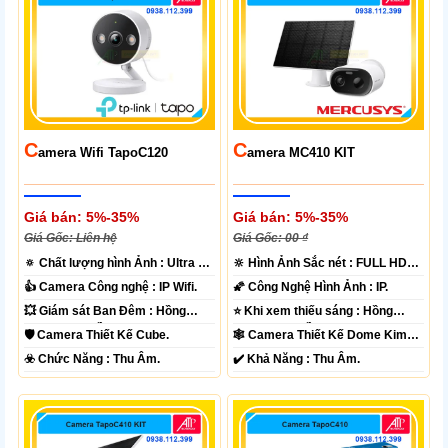
C
C
Amera Wifi TapoC120
Amera MC410 KIT
Giá bán: 5%-35%
Giá bán: 5%-35%
Giá Gốc: Liên hệ
Giá Gốc: 00 ₫
🔅 Chất lượng hình Ảnh :
Ultra 2k
🔆 Hình Ảnh Sắc nét :
FULL HD
+ .
1080P .
👍 Camera Công nghệ :
IP Wifi.
🌠 Công Nghệ Hình Ảnh :
IP.
💥 Giám sát Ban Đêm :
Hồng
⭐ Khi xem thiếu sáng :
Hồng
Ngoại 10m Hồng Ngoại SMD.
Ngoại 10m Hồng Ngoại SMD.
🛡 Camera Thiết Kế
Cube.
🕸️ Camera Thiết Kế
Dome Kim
loại + Nhựa.
️☣️ Chức Năng :
Thu Âm.
️✔️ Khả Năng :
Thu Âm.