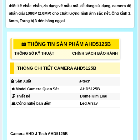
thiết kế chắc chắn, đa dạng về mẫu mã, dễ dàng sử dụng, camera độ
phân giải 1080P (2.0MP) cho chất lượng hình ảnh sắc nét. Ống kính 3.
6mm, Trang bị 3 đèn hồng ngọai
📖 THÔNG TIN SẢN PHẨM AHD5125B
THÔNG SỐ KỸ THUẬT
CHÍNH SÁCH BẢO HÀNH
THÔNG CHI TIẾT CAMERA AHD5125B
🤖️ Sản Xuất
J-tech
✱ Model Camera Quan Sát
AHD5125B
🗜️ Thiết kế
Dome Kim Loại
🌄 Công nghệ ban đêm
Led Array
Camera AHD J-Tech AHD5125B