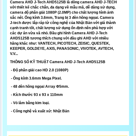
Camera AHD J-Tech AHD5125B là dòng camera AHD J-TECH
với thiết kế chắc chắn, đa dạng về mẫu mã, dễ dàng sử dụng,
camera độ phân giải 1080P (2.0MP) cho chất lượng hình ảnh
sắc nét. Ống kính 3.6mm, Trang bị 3 đèn hồng ngọai. Camera
J-tech được lắp ráp từ công nghệ của Nhật Bản với giá thành
cạnh tranh tốt, chất lượng sử dụng ổn định nên phù hợp với
các dự án vừa và nhỏ. Đầu ghi hình Camera AHD J-Tech
AHD5125B tương thích chung với đầu ghi AHD với nhiều
hãng khác như: VANTECH, PICOTECH, ZEISIC, QUESTEK,
KEEPER, GOLDEYE, AXIS, PANASONIC, VIVOTEK, AVTECH,
V.V...
THÔNG SỐ KỸ THUẬT Camera AHD J-Tech AHD5125B
- Độ phân giải cao HD 2.0 (1080P)
- Ống kính 3.6mm Mega Pixel.
- 48 đèn hồng ngọai Array Φ5mm.
- Kích thước 93 x 93 x 110mm
- Vỏ làm bằng kim loại.
- Công nghệ và xuất xứ: Nhật Bản