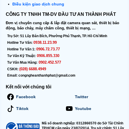
Điều kiện giao dịch chung
CÔNG TY TNHH TM-DV ĐẦU TƯ AN THÀNH PHÁT
Đơn vị chuyên cung cấp & lắp đặt camera quan sát, thiết bị báo
động, báo cháy, máy chấm công, thiết bị mạng, ...
Trụ Sở:
51 Lũy Bán Bích, Phường Phú Thạnh, TP. Hồ Chí Minh
0938.11.23.99
Hotline Tư Vấn:
0906.72.73.77
Hotline Tư Vấn 1:
0906.855.330
Tư Vấn Kỹ Thuật:
0902.452.577
Tư Vấn Mua Hàng:
(028) 6688.4949
CSKH:
Email:
congngheanthanhphat@gmail.com
Kết nối với chúng tôi
Facebook
Twitter
Tiktok
Youtube
Mã số doanh nghiệp: 0312866570 do Sở Tài Chính
TP.HCM cấp ngày 23/07/2014. Trụ sở chính: 51 Lũy