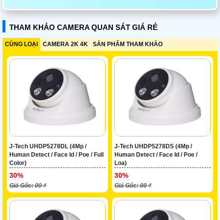
THAM KHẢO CAMERA QUAN SÁT GIÁ RẺ
CÙNG LOẠI
CAMERA 2K 4K
SẢN PHẨM THAM KHẢO
J-Tech UHDP5278DL (4Mp /
J-Tech UHDP5278DS (4Mp /
Human Detect / Face Id / Poe / Full
Human Detect / Face Id / Poe /
Color)
Loa)
30%
30%
Giá Gốc: 00 ₫
Giá Gốc: 00 ₫