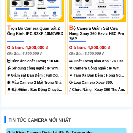
T
B
Rọn Bộ Camera Quan Sát 2
Ộ Camera Giám Sát Cửa
Ống Kính IPC-S2XP-10M0WED
Hàng Xoay 360 Ezviz H6C Pro
3MP
Giá bán: 4,800,000 ₫
Giá bán: 4,800,000 ₫
Giá Gốc: 6,800,000 ₫
Giá Gốc: 6,200,000 ₫
🦉 Hình ảnh chất lượng :
10 MP.
️👀 Chất lượng hình Ảnh :
2K Lite .
🕉️ Sử dụng công nghệ :
IP Wifi.
⚒ Camera Công nghệ :
IP Wifi.
❈ Giám sát Ban Đêm :
Full Color
🔅 Tầm Xa Ban Đêm :
Hồng Ngoại
20m Có Màu Ban Ðêm.
10m Hồng Ngoại Smart IR.
🐜 Mẫu Camera
2 Mắt Trong Nhà.
💦 Loại Camera
Xoay 360.
️🔔 Đặt Điểm :
Báo Động Chuyển
️ƒ Chức Năng :
Xoay 360 Thu Âm.
Động.
TIN TỨC CAMERA MỚI NHẤT
Giải Pháp Camera Quản Lý Bãi Xe Trường Học