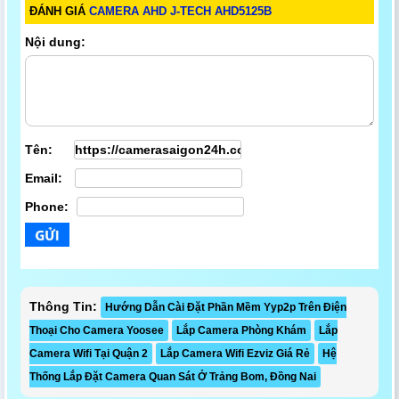
ĐÁNH GIÁ
CAMERA AHD J-TECH AHD5125B
Nội dung:
Tên:
Email:
Phone:
Thông Tin:
Hướng Dẫn Cài Đặt Phần Mềm Yyp2p Trên Điện
Thoại Cho Camera Yoosee
Lắp Camera Phòng Khám
Lắp
Camera Wifi Tại Quận 2
Lắp Camera Wifi Ezviz Giá Rẻ
Hệ
Thống Lắp Đặt Camera Quan Sát Ở Trảng Bom, Đồng Nai