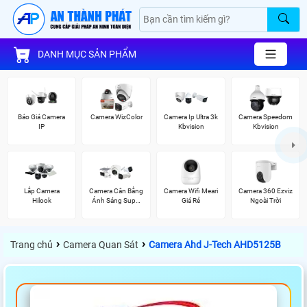
DANH MỤC SẢN PHẨM
Báo Giá Camera
Camera WizColor
Camera Ip Ultra 3k
Camera Speedom
IP
Kbvision
Kbvision
Lắp Camera
Camera Cân Bằng
Camera Wifi Meari
Camera 360 Ezviz
Hilook
Ánh Sáng Super
Giá Rẻ
Ngoài Trời
Adapt
›
›
Trang chủ
Camera Quan Sát
Camera Ahd J-Tech AHD5125B