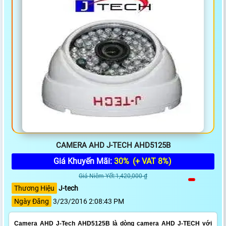
CAMERA AHD J-TECH AHD5125B
Giá Khuyến Mãi:
30%
(+ VAT 8%)
Giá Niêm Yết:1,420,000 ₫
Thương Hiệu
J-tech
Ngày Đăng
3/23/2016 2:08:43 PM
Camera AHD J-Tech AHD5125B là dòng camera AHD J-TECH với