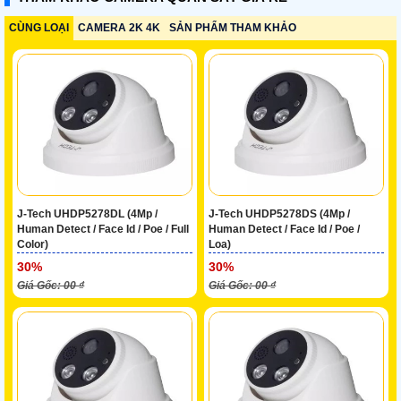
CÙNG LOẠI
CAMERA 2K 4K
SẢN PHẨM THAM KHẢO
J-Tech UHDP5278DL (4Mp /
J-Tech UHDP5278DS (4Mp /
Human Detect / Face Id / Poe / Full
Human Detect / Face Id / Poe /
Color)
Loa)
30%
30%
Giá Gốc: 00 ₫
Giá Gốc: 00 ₫