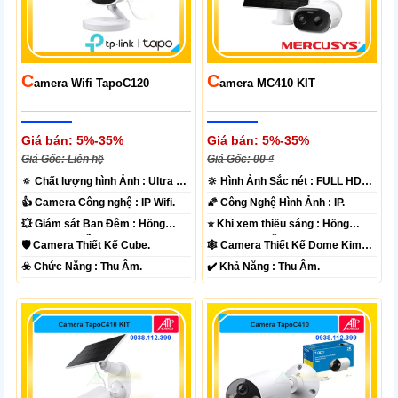
C
C
Amera Wifi TapoC120
Amera MC410 KIT
Giá bán: 5%-35%
Giá bán: 5%-35%
Giá Gốc: Liên hệ
Giá Gốc: 00 ₫
🔅 Chất lượng hình Ảnh :
Ultra 2k
🔆 Hình Ảnh Sắc nét :
FULL HD
+ .
1080P .
👍 Camera Công nghệ :
IP Wifi.
🌠 Công Nghệ Hình Ảnh :
IP.
💥 Giám sát Ban Đêm :
Hồng
⭐ Khi xem thiếu sáng :
Hồng
Ngoại 10m Hồng Ngoại SMD.
Ngoại 10m Hồng Ngoại SMD.
🛡 Camera Thiết Kế
Cube.
🕸️ Camera Thiết Kế
Dome Kim
loại + Nhựa.
️☣️ Chức Năng :
Thu Âm.
️✔️ Khả Năng :
Thu Âm.