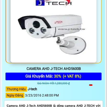
CAMERA AHD J-TECH AHD5600B
Giá Khuyến Mãi:
30%
(+ VAT 8%)
Giá Niêm Yết:1,280,000 ₫
Thương Hiệu
J-tech
Ngày Đăng
3/23/2016 2:48:00 PM
Camera AHD J-Tech AHD5600B là dòng camera AHD J-TECH với