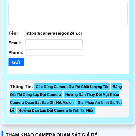
Tên:
Email:
Phone:
Thông Tin:
Các Dòng Camera Giá Rẻ Chất Lượng Tốt
Bảng
Giá Thi Công Lắp Đặt Camera
Hướng Dẫn Thay Đổi Mật Khẩu
Camera Quan Sát Đầu Ghi Hik Vision
Giải Pháp An Ninh Dịp Tết
Lễ
Hướng Dẫn Lắp Đặt Camera Ip Wifi Tại Nhà
THAM KHẢO CAMERA QUAN SÁT GIÁ RẺ