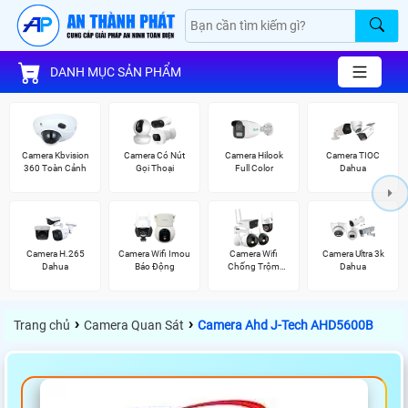
DANH MỤC SẢN PHẨM
Camera Kbvision
Camera Có Nút
Camera Hilook
Camera TIOC
360 Toàn Cảnh
Gọi Thoại
Full Color
Dahua
Camera H.265
Camera Wifi Imou
Camera Wifi
Camera Ultra 3k
Dahua
Báo Động
Chống Trộm
Dahua
Kbvision
›
›
Trang chủ
Camera Quan Sát
Camera Ahd J-Tech AHD5600B