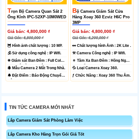
T
B
Rọn Bộ Camera Quan Sát 2
Ộ Camera Giám Sát Cửa
Ống Kính IPC-S2XP-10M0WED
Hàng Xoay 360 Ezviz H6C Pro
3MP
Giá bán: 4,800,000 ₫
Giá bán: 4,800,000 ₫
Giá Gốc: 6,800,000 ₫
Giá Gốc: 6,200,000 ₫
🦉 Hình ảnh chất lượng :
10 MP.
️👀 Chất lượng hình Ảnh :
2K Lite .
🕉️ Sử dụng công nghệ :
IP Wifi.
⚒ Camera Công nghệ :
IP Wifi.
❈ Giám sát Ban Đêm :
Full Color
🔅 Tầm Xa Ban Đêm :
Hồng Ngoại
20m Có Màu Ban Ðêm.
10m Hồng Ngoại Smart IR.
🐜 Mẫu Camera
2 Mắt Trong Nhà.
💦 Loại Camera
Xoay 360.
️🔔 Đặt Điểm :
Báo Động Chuyển
️ƒ Chức Năng :
Xoay 360 Thu Âm.
Động.
TIN TỨC CAMERA MỚI NHẤT
Lắp Camera Giám Sát Phòng Làm Việc
Lắp Camera Kho Hàng Trọn Gói Giá Tốt