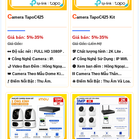
C
C
Amera TapoC425
Amera TapoC425 Kit
Giá bán: 5%-35%
Giá bán: 5%-35%
Giá Gốc:
Giá Gốc: Liên Hệ
️👀 Độ sắc nét :
FULL HD 1080P .
💯 Chất lượng hình :
2K Lite .
⚜️ Công Nghệ Camera :
IP.
🌠 Công Nghệ Sử Dụng :
IP Wifi.
🌙 Video Ban Đêm :
Hồng Ngoại
🔴 Xem ban đêm :
Hồng Ngoại
10m Hồng Ngoại SMD.
15m Có Màu Ban Ðêm.
👑 Camera Theo Mẫu
Dome Kim
⛓ Camera Theo Mẫu
Thân
loại + Nhựa.
Plastic.
️ƒ Điểm Nỗi Bật :
Thu Âm.
️☣️ Điểm Nỗi Bật :
Thu Âm Và Loa.