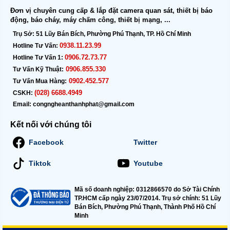
Đơn vị chuyên cung cấp & lắp đặt camera quan sát, thiết bị báo
động, báo cháy, máy chấm công, thiết bị mạng, ...
Trụ Sở:
51 Lũy Bán Bích, Phường Phú Thạnh, TP. Hồ Chí Minh
0938.11.23.99
Hotline Tư Vấn:
0906.72.73.77
Hotline Tư Vấn 1:
0906.855.330
Tư Vấn Kỹ Thuật:
0902.452.577
Tư Vấn Mua Hàng:
(028) 6688.4949
CSKH:
Email:
congngheanthanhphat@gmail.com
Kết nối với chúng tôi
Facebook
Twitter
Tiktok
Youtube
Mã số doanh nghiệp: 0312866570 do Sở Tài Chính
TP.HCM cấp ngày 23/07/2014. Trụ sở chính: 51 Lũy
Bán Bích, Phường Phú Thạnh, Thành Phố Hồ Chí
Minh