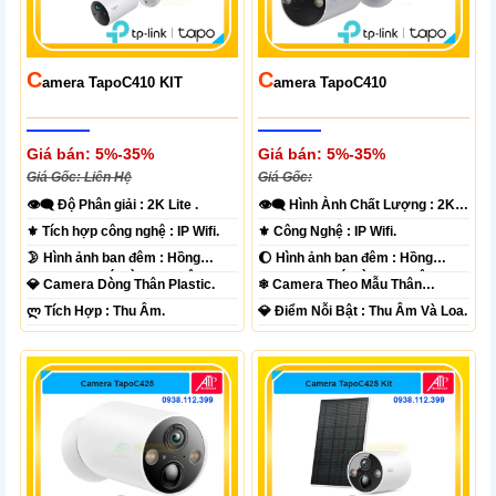
C
C
Amera TapoC410 KIT
Amera TapoC410
Giá bán: 5%-35%
Giá bán: 5%-35%
Giá Gốc: Liên Hệ
Giá Gốc:
👁️‍🗨 Độ Phân giải :
2K Lite .
👁️‍🗨 Hình Ành Chất Lượng :
2K
Lite .
⚜️ Tích hợp công nghệ :
IP Wifi.
⚜️ Công Nghệ :
IP Wifi.
🌛 Hình ảnh ban đêm :
Hồng
🌔 Hình ảnh ban đêm :
Hồng
Ngoại 10m Có Màu Ban Ðêm.
Ngoại 10m Có Màu Ban Ðêm.
💎 Camera Dòng
Thân Plastic.
❄ Camera Theo Mẫu
Thân
Plastic.
️ლ Tích Hợp :
Thu Âm.
️💎 Điểm Nỗi Bật :
Thu Âm Và Loa.