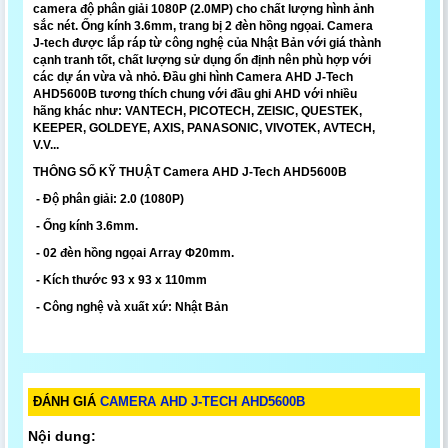
camera độ phân giải 1080P (2.0MP) cho chất lượng hình ảnh
sắc nét. Ống kính 3.6mm, trang bị 2 đèn hồng ngọai. Camera
J-tech được lắp ráp từ công nghệ của Nhật Bản với giá thành
cạnh tranh tốt, chất lượng sử dụng ổn định nên phù hợp với
các dự án vừa và nhỏ. Đầu ghi hình Camera AHD J-Tech
AHD5600B tương thích chung với đầu ghi AHD với nhiều
hãng khác như: VANTECH, PICOTECH, ZEISIC, QUESTEK,
KEEPER, GOLDEYE, AXIS, PANASONIC, VIVOTEK, AVTECH,
V.V...
THÔNG SỐ KỸ THUẬT Camera AHD J-Tech AHD5600B
- Độ phân giải: 2.0 (1080P)
- Ống kính 3.6mm.
- 02 đèn hồng ngọai Array Φ20mm.
- Kích thước 93 x 93 x 110mm
- Công nghệ và xuất xứ: Nhật Bản
ĐÁNH GIÁ
CAMERA AHD J-TECH AHD5600B
Nội dung: