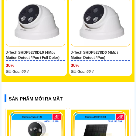
J-Tech SHDP5278DL0 (4Mp /
J-Tech SHDP5278D0 (4Mp /
Motion Detect / Poe / Full Color)
Motion Detect / Poe)
30%
30%
Giá Gốc: 00 ₫
Giá Gốc: 00 ₫
SẢN PHẨM MỚI RA MẮT