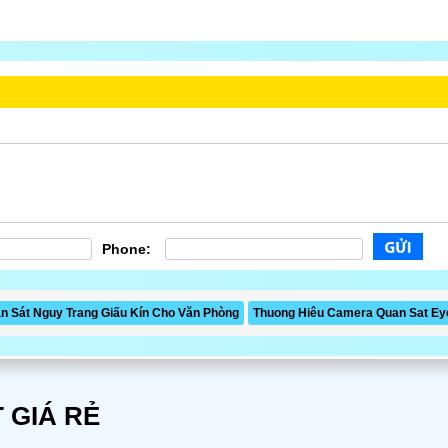
Phone:
 Sát Nguy Trang Giấu Kín Cho Văn Phòng
Thuong Hiêu Camera Quan Sat Ey
 GIÁ RẺ