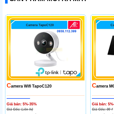
C
C
Amera Wifi TapoC120
Amera M
Giá bán: 5%-35%
Giá bán: 5%
Giá Gốc: Liên hệ
Giá Gốc: 00 ₫