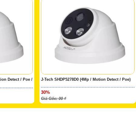
on Detect / Poe /
J-Tech SHDP5278D0 (4Mp / Motion Detect / Poe)
30%
Giá Gốc: 00 ₫