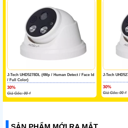
J-Tech UHD5278DL (4Mp / Human Detect / Face Id
J-Tech UHD527
/ Full Color)
30%
30%
Giá Gốc: 00 ₫
Giá Gốc: 00 ₫
SẢN PHẨM MỚI RA MẮT