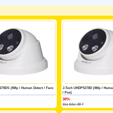
278DS (4Mp / Human Detect / Face
J-Tech UHDP5278D (4Mp / Human 
/ Poe)
30%
Giá Gốc: 00 ₫