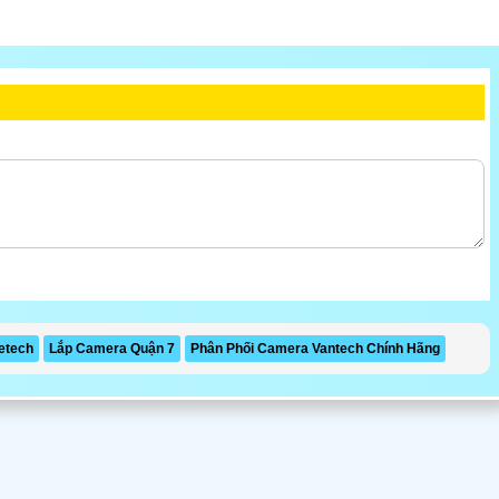
etech
Lắp Camera Quận 7
Phân Phối Camera Vantech Chính Hãng