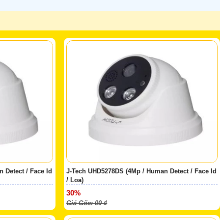
Detect / Face Id
J-Tech UHD5278DS (4Mp / Human Detect / Face Id
/ Loa)
30%
Giá Gốc: 00 ₫