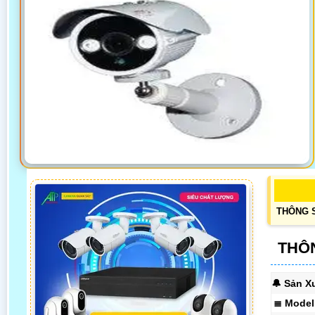
THÔNG 
THÔN
🔔 Sản X
≣ Model