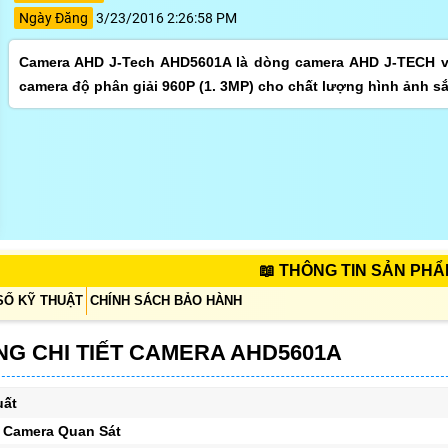
Ngày Đăng
3/23/2016 2:26:58 PM
Camera AHD J-Tech AHD5601A là dòng camera AHD J-TECH vớ
camera độ phân giải 960P (1. 3MP) cho chất lượng hình ảnh sắ
📖 THÔNG TIN SẢN PH
SỐ KỸ THUẬT
CHÍNH SÁCH BẢO HÀNH
G CHI TIẾT CAMERA AHD5601A
uất
 Camera Quan Sát