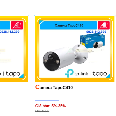
C
Amera TapoC410
Giá bán: 5%-35%
Giá Gốc: