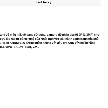
Led Array
ng về mẫu mã, dễ dàng sử dụng, camera độ phân giải 960P (1.3MP) cho
ợc lắp ráp từ công nghệ của Nhật Bản với giá thành cạnh tranh tốt, chất
 J-Tech AHD5601A tương thích chung với đầu ghi AHD với nhiều hãng
, VIVOTEK, AVTECH, V.V...