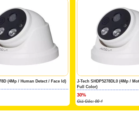
8D (4Mp / Human Detect / Face Id)
J-Tech SHDP5278DL0 (4Mp / Moti
Full Color)
30%
Giá Gốc: 00 ₫