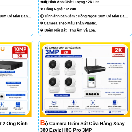
👁️‍🗨 Hình Ành Chất Lượng :
2K Lite .
⚜️ Công Nghệ :
IP Wifi.
 10m Có Màu Ban
🌔 Hình ảnh ban đêm :
Hồng Ngoại 10m Có Màu Ban
Ðêm.
❄ Camera Theo Mẫu
Thân Plastic.
️💎 Điểm Nỗi Bật :
Thu Âm Và Loa.
B
t 2 Ống Kính
Ộ Camera Giám Sát Cửa Hàng Xoay
360 Ezviz H6C Pro 3MP