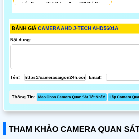
Lắp Camera Wifi Dahua Xoay 360 Giá Rẻ
Camera Wifi 360 Ngoài Trời
Lắp Camera 360 Có Chống Trộm
Camera 360 Imou Báo Động
ĐÁNH GIÁ
CAMERA AHD J-TECH AHD5601A
Lắp Camera Ip 360 Kbvision
Camera Ip 360 Hikvision
Nội dung:
LẮP CAMERA THEO NHU CẦU
Lắp Camera Văn Phòng Giá Rẻ
Lắp Camera Nhà Xưởng Giá Rẻ
Lắp Camera Gia Đình Giá Rẻ
Lắp Camera Kho Hàng Giá Rẻ
Tên:
Email:
Lắp Camera Cửa Hàng Giá Rẻ
Lắp Camera Wifi Giá Rẻ Chính Hãng
Lắp Camera Công Trình Giá Rẻ
Thông Tin:
Camera 360 Giá Rẻ
Mẹo Chọn Camera Quan Sát Tốt Nhất!
Lắp Camera Quan
THAM KHẢO CAMERA QUAN SÁT