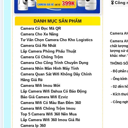
🎖️ Công
DANH MỤC SẢN PHẨM
Camera Có Đọc Mã QR
Camera A
Camera Cho Xe Nâng
Tư Vấn Chọn Camera Cho Kho Logistics
Camera AHD
Camera Giá Rẻ Nhất
chất lượng
lượng sử d
Lắp Camera Phòng Phẩu Thuật
khác như:
Camera Có Chống Trộm
Camera Cho Công Trình Chuyên Dụng
THÔNG SỐ
Camera Nhìn Màn Hình Máy Tính
- Độ phân 
Camera Quan Sát Wifi Không Dây Chính
- Ống kính
Hãng Giá Rẻ
Camera Wifi Imou Mới
- 02 đèn h
Lắp Camera Wifi Dahua Có Báo Động
- Kích th
Báo Giá Camera Wifi Ezviz
- Công ngh
Camera Wifi Có Màu Ban Đêm 360
Camera Wifi Chống Trộm Imou
Top 5 Camera Wifi 360 Nên Mua
Lắp Camera Wifi 360 Imou Giá Rẻ
Camera Ip 360