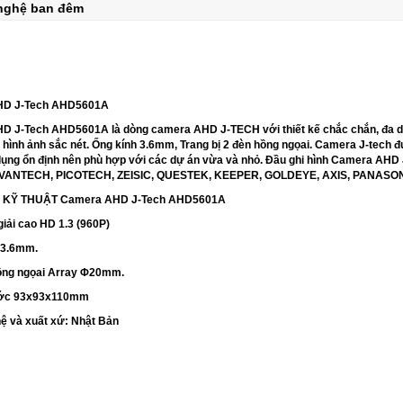
 nghệ ban đêm
HD J-Tech AHD5601A
 J-Tech AHD5601A là dòng camera AHD J-TECH với thiết kế chắc chắn, đa dạ
 hình ảnh sắc nét. Ống kính 3.6mm, Trang bị 2 đèn hồng ngọai. Camera J-tech đư
ụng ổn định nên phù hợp với các dự án vừa và nhỏ. Đầu ghi hình Camera AHD
 VANTECH, PICOTECH, ZEISIC, QUESTEK, KEEPER, GOLDEYE, AXIS, PANASONIC
 KỸ THUẬT Camera AHD J-Tech AHD5601A
giải cao HD 1.3 (960P)
 3.6mm.
ồng ngọai Array Φ20mm.
ước 93x93x110mm
ệ và xuất xứ: Nhật Bản