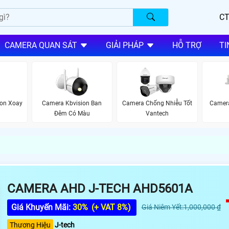
CT
CAMERA QUAN SÁT
GIẢI PHÁP
HỖ TRỢ
TI
on Xoay
Camera Kbvision Ban
Camera Chống Nhiễu Tốt
Camera
Đêm Có Màu
Vantech
CAMERA AHD J-TECH AHD5601A
Giá Khuyến Mãi:
30%
(+ VAT 8%)
Giá Niêm Yết:1,000,000 ₫
Thương Hiệu
J-tech