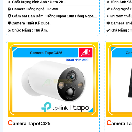
🔅 Chất lượng hình Ảnh :
Ultra 2k + .
🔆 Hình Ảnh S
👍 Camera Công nghệ :
IP Wifi.
💥 Giám sát Ban Đêm :
Hồng Ngoại 10m Hồng Ngoại
SMD.
SMD.
🛡 Camera Thiết Kế
Cube.
🕸️ Camera Th
️☣️ Chức Năng :
Thu Âm.
️✔️ Khả Năng :
C
C
Amera TapoC425
Amera Ta