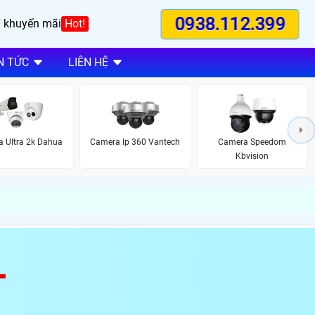
0938.112.399
 khuyến mãi
Hot!
N TỨC
LIÊN HỆ
 Ultra 2k Dahua
Camera Ip 360 Vantech
Camera Speedom
Kbvision