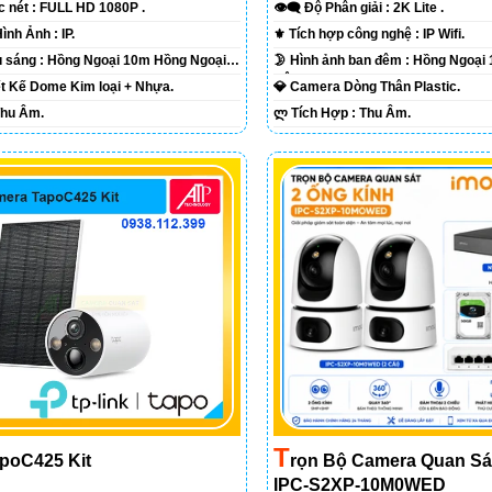
ắc nét :
FULL HD 1080P .
👁️‍🗨 Độ Phân giải :
2K Lite .
🌠 Công Nghệ Hình Ảnh :
IP.
⚜️ Tích hợp công nghệ :
IP Wifi.
⭐ Khi xem thiếu sáng :
Hồng Ngoại 10m Hồng Ngoại
🌛 Hình ảnh ban đêm :
Hồng Ngoại
Ðêm.
iết Kế
Dome Kim loại + Nhựa.
💎 Camera Dòng
Thân Plastic.
Thu Âm.
️ლ Tích Hợp :
Thu Âm.
T
Rọn Bộ Camera Quan Sá
poC425 Kit
IPC-S2XP-10M0WED