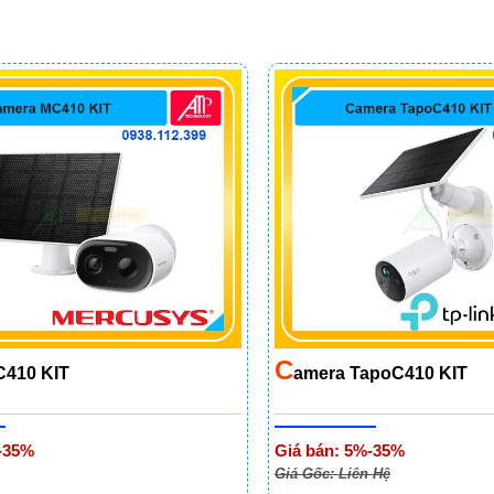
C
C410 KIT
Amera TapoC410 KIT
-35%
Giá bán: 5%-35%
Giá Gốc: Liên Hệ