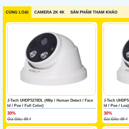
CÙNG LOẠI
CAMERA 2K 4K
SẢN PHẨM THAM KHẢO
J-Tech UHDP5278DL (4Mp / Human Detect / Face
J-Tech UHDP5
Id / Poe / Full Color)
Id / Poe / Loa)
30%
30%
Giá Gốc: 00 ₫
Giá Gốc: 00 ₫