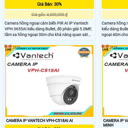
Giá Bán: 30%
Giá gốc: 4,600,000 ₫
Camera hồng ngoại cảm biến PIR AI IP Vantech
Camera hồng n
VPH-3655AI kiểu dáng Bullet, độ phân giải 5.0MP,
kiểu dáng Bull
tầm xa hồng ngoại 30m cho khả năng quan sát
ngoại 40m cho
bao quát, truyền tải dữ liệu với độ nét cao, chuẩn
truyền tải dữ l
nén hình ảnh H.265, tiêu chuẩn IP66 giúp camera
ảnh H.265, tiê
2332
2623
chống nước, nên lắp đặt được trong nhà và ngoài
nước, nên lắp đặ
trời.
đặt camera qua
AI IP Vantech
CAMERA IP VANTECH VPH-C518AI AI
CAMERA IP VAN
MINH