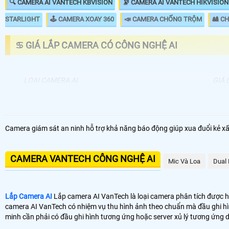
🔍 CAMERA AI VANTECH KBVISION
🔭 CAMERA AI VANTECH HIKVISION
STARLIGHT
🕹 CAMERA XOAY 360
📣 CAMERA CHỐNG TRỘM
🎎 C
♋ GIÁ LẮP CAMERA CÓ CÔNG NGHỆ AI
LOẠI CAMERA AI
GIÁ 
🔄 Lắp Camera Wifi EBITCAM E3 AI
1.3
📶 Lắp Camera AI VanTech Wifi 360 Ngoài Trời
2.9
Camera giám sát an ninh hỗ trợ khả năng báo động giúp xua đuổi kẻ xấu
🌀 Camera AI VanTech Chuyên Dụng GIao Thông
57.
CAMERA VANTECH CÔNG NGHỆ AI
🔭 Camera Sola Công Nghệ AI
Mic Và Loa
Dual 
10
👁️ Với những dự án lớn sử dụng
camera AI
với những nhu cầu riêng biệt
Lắp Camera AI
Lắp camera AI VanTech là loại camera phân tích được h
thì có thể thấy biển số phân tích tốc độ, lấn tuyến dừng đỗ. với những 
camera AI VanTech có nhiệm vụ thu hình ảnh theo chuẩn mà đầu ghi hì
phải có server hổ trợ dữ liệu thì công nghệ AI mới đảm bảo hoặt động tố
minh cần phải có đầu ghi hình tương ứng hoặc server xủ lý tương ứng 