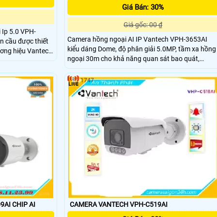
Giá Bán: 30%
Giá gốc: 00 ₫
 Ip 5.0 VPH-
Camera hồng ngoại AI IP Vantech VPH-3653AI
 cầu được thiết
kiểu dáng Dome, độ phân giải 5.0MP, tầm xa hồng
ngoại 30m cho khả năng quan sát bao quát,
mera tót nhất tại
truyền tải dữ liệu với độ nét cao, chuẩn nén hình
 Độ phân giải: 5
ảnh H.265, tiêu chuẩn IP66 giúp camera chống
1747
nước, nên lắp đặt được trong nhà và ngoài trời.
Lắp đặt
CAMERA IP VANTECH VPH-C509AI CHIP AI
CAMERA VANTECH VPH-C519AI