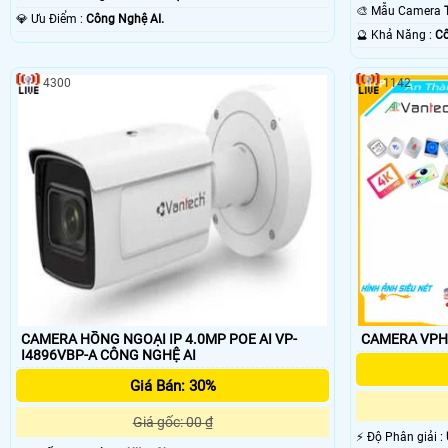
Ðêm.
🎨 Mẫu Camera
️💎 Ưu Điểm :
Công Nghệ AI.
️🔮 Khả Năng :
Cô
4300
1142
CAMERA HỒNG NGOẠI IP 4.0MP POE AI VP-
CAMERA VPH-
I4896VBP-A CÔNG NGHỆ AI
Giá Bán: 30%
Giá gốc: 00 ₫
️⚡ Độ Phân giải :