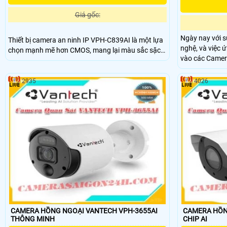
Giá gốc:
Ngày nay với s
Thiết bị camera an ninh IP VPH-C839AI là một lựa
nghệ, và việc 
chọn mạnh mẽ hơn CMOS, mang lại màu sắc sặc
vào các Camer
sỡ và chất lượng hình ảnh sắc nét. Với khả năng
cuộc sống là việc ưu tiên
xem ban đêm thông qua công nghệ hồng ngoại
muốn mang đến
25m, Tin hơn chất lượng hình ảnh không bị mờ mịt.
2935
4026
vụ tiện lợi nhấ
Thiết bị còn tích hợp công nghệ IP cho xử lý hình
sáng đẹp và độ nét lên đến 8
CAMERA HỒNG NGOẠI VANTECH VPH-3655AI
CAMERA HỒN
THÔNG MINH
CHIP AI