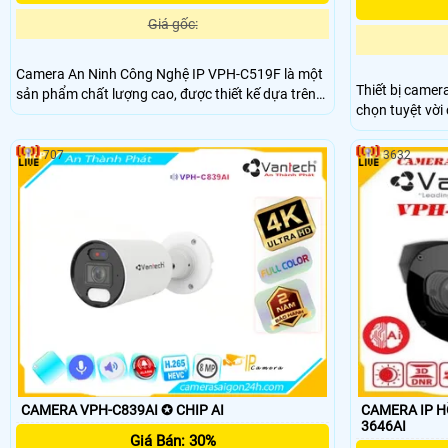
Giá gốc:
Camera An Ninh Công Nghệ IP VPH-C519F là một
Thiết bị camer
sản phẩm chất lượng cao, được thiết kế dựa trên
chọn tuyệt vời ch
công nghệ tiên tiến nhất hiện nay. Với độ phân giải
biến hình ảnh 
Full HD, nó mang đến hình ảnh sắc nét và chi tiết,
hình ảnh chất l
cho phép bạn giám sát an toàn tại cơ sở của bạn
707
3632
năng xem ban 
giúp theo dõi 
CAMERA VPH-C839AI ✪ CHIP AI
CAMERA IP H
3646AI
Giá Bán: 30%