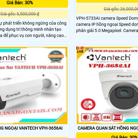
Giá Bán: 30%
Giá gốc: 26,000,0
Giá gốc: 5,500,000 ₫
VPH-5733AI camera Speed Dome Vantech là dòng
ự phát triển không ngừng của công
camera IP hồng ngoại Speed do
ứng dụng trí thông minh nhân tạo
phân giải 5.0 Megapixel. Camera
a để phục vụ con người, nâng cao
zoom 33x PTZ
. VANTECH luôn mong
 Quý khách những Camera, dịch
2908
t, thông minh với giá thành hợp lý.
G NGOẠI VANTECH VPH-3656AI
CAMERA QUAN SÁT HỒNG NGO
Giá Bán: 30%