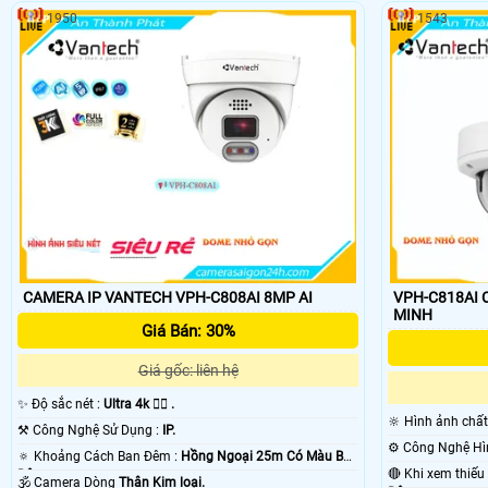
1950
1543
CAMERA IP VANTECH VPH-C808AI 8MP AI
VPH-C818AI CA
MINH
Giá Bán: 30%
Giá gốc: liên hệ
✨ Độ sắc nét :
Ultra 4k 👍🏾 .
🔆 Hình ảnh chấ
⚒ Công Nghệ Sử Dụng :
IP.
🔅 Khoảng Cách Ban Đêm :
Hồng Ngoại 25m Có Màu Ban
Ðêm.
🕉️ Camera Dòng
Thân Kim loại.