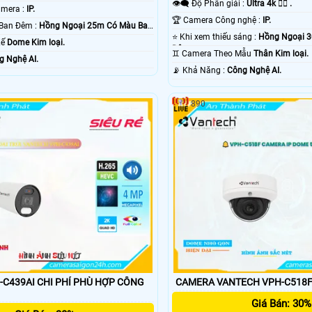
👁️‍🗨 Độ Phân giải :
Ultra 4k 👍🏾 .
⚛️ Công Nghệ Camera :
IP.
🏆 Camera Công nghệ :
IP.
❃ Khoảng Cách Ban Đêm :
Hồng Ngoại 25m Có Màu Ban
⭐ Khi xem thiếu sáng :
Hồng Ngoại 
Kế
Dome Kim loại.
Ðêm.
♊ Camera Theo Mẫu
Thân Kim loại.
g Nghệ AI.
️📡 Khả Năng :
Công Nghệ AI.
890
39AI CHI PHÍ PHÙ HỢP CÔNG
CAMERA VANTECH VPH-C518F
Giá Bán: 30%