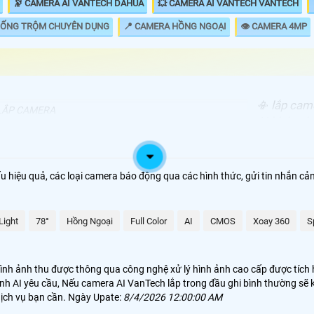
🔭 CAMERA AI VANTECH DAHUA
💥 CAMERA AI VANTECH VANTECH
HỐNG TRỘM CHUYÊN DỤNG
📍 CAMERA HỒNG NGOẠI
👁 CAMERA 4MP
📳 lắp cam
LẮP CAMERA
AI khác nh
00.000 VNĐ
AI Xoay Theo Chuyển Động
được sử dụ
thương chứ
00.000 VNĐ
Camera AI VanTech CB8
hạn chế báo
 hiệu quả, các loại camera báo động qua các hình thức, gửi tin nhắn cản
sẽ theo gi
800,000 VNĐ
Camera AI VanTech Dùng Giao Thông
ngoài ra v
thi hình v
Light
.300.000 VNĐ
78°
Camera Báo Động Thông Minh AI
Hồng Ngoại
Full Color
AI
CMOS
Xoay 360
S
 thì yêu cầu camera cần phải có kết nối dữ liệu cũng để phát huy hết ưu
ình ảnh thu được thông qua công nghệ xử lý hình ảnh cao cấp được tích
chức năng có thể hoặt động độc lập đơn giản được thiết kế sẵng trên came
nh AI yêu cầu, Nếu camera AI VanTech lắp trong đầu ghi bình thường sẽ
t. 💡
dịch vụ bạn cần. Ngày Upate:
8/4/2026 12:00:00 AM