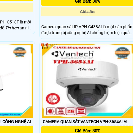
Giá Bán: 30%
Giá gốc:
VPH-C518F là một
Camera quan sát IP VPH-C438AI là một sản phẩ
 để
Tin hơn
an ninh
được trang bị công nghệ AI chống trộm hiệu quả,
ông gian công
đem lại khả năng quan sát tốt nhất cho người
dùng. Với khả năng cân bằng ánh sáng BLC,
 chất lượng cao.
3228
camera này có thể lắp đặt trong nhà một cách tốt
để cải thiện an
hơn, mang lại hình ảnh chất lượng cao. sản phẩm
cũng hỗ trợ các định dạng nén H.265+/H
CAMERA VANTECH VPH-5733AI CÔNG NGHỆ AI
CAMERA QUAN SÁT VANTECH VPH-3654AI AI
Giá Bán: 30%