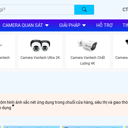
CT
CAMERA QUAN SÁT
GIẢI PHÁP
HỖ TRỢ
TI
antech
Camera Vantech Ultra 2K
Camera Vantech Chất
Camera 
Lượng 4K
ộm hình ảnh sắc nét ứng dụng trong chuổi cửa hàng, siêu thị và giao 
ên dụng