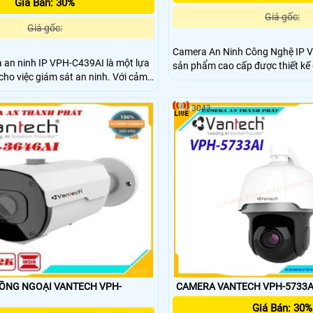
Giá Bán: 30%
Giá gốc:
Giá gốc:
Camera An Ninh Công Nghệ IP 
a an ninh IP VPH-C439AI là một lựa
sản phẩm cao cấp được thiết kế
o việc giám sát an ninh. Với cảm
cho nhà ở, văn phòng và các kh
CMOS sắc nét, camera này mang lại
cộng. Với độ phân giải cao 2MP, camera này cung
ượng cao và màu sắc đẹp. Khả
cấp hình ảnh sắc nét, chi tiết và
3043
đêm với công nghệ hồng ngoại 25m
VPH-C518F là lựa chọn lý tưởng 
dễ dàng trong môi trường thiếu sáng
ninh cho mọi môi trường
ỒNG NGOẠI VANTECH VPH-
Giá Bán: 30%