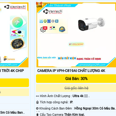
1711
'
ỜI 4K CHIP
CAMERA IP VPH-C819AI CHẤT LƯỢNG 4K
Giá Bán: 30%
Giá gốc: liên hệ
ệ
️👀 Hình Ành Chất Lượng :
Ultra 4k 👍🏾 .
🤖️ Tích hợp công nghệ :
IP.
❂ Khoảng Cách Ban Đêm :
Hồng Ngoại 30m Có Màu Ba
25m Có Màu Ban
Ðêm.
🐜 Cấu Tạo Camera
Thân Kim loại.