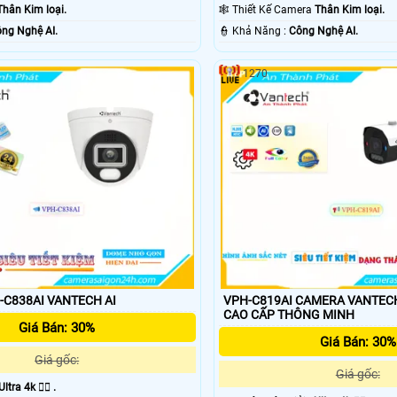
Ðêm.
Thân Kim loại.
🕸️ Thiết Kế Camera
Thân Kim loại.
ng Nghệ AI.
️👮 Khả Năng :
Công Nghệ AI.
1270
C838AI VANTECH AI
VPH-C819AI CAMERA VANTEC
CAO CẤP THÔNG MINH
Giá Bán: 30%
Giá Bán: 30%
Giá gốc:
Giá gốc:
Ultra 4k 👍🏾 .