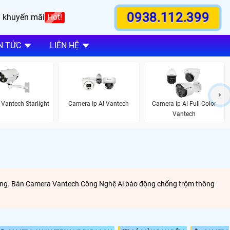
0938.112.399
 khuyến mãi
Hot!
N TỨC
LIÊN HỆ
Vantech Starlight
Camera Ip AI Vantech
Camera Ip AI Full Color
Vantech
thông. Bán Camera Vantech Công Nghệ Ai báo động chống trộm thông