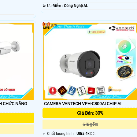
️💫 Ưu Điểm :
Công Nghệ AI.
879
H CHỨC NĂNG
CAMERA VANTECH VPH-C809AI CHIP AI
Giá Bán: 30%
Giá gốc:
🔅 Chất lượng hình :
Ultra 4k 👍🏾 .