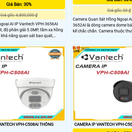
Giá Bán: 30%
Giá gốc: 00 ₫
Giá gốc: 6,800,000 ₫
Camera Quan Sát Hồng Ngoại Ai
goại AI IP Vantech VPH-3656AI
3652AI là dòng camera dome bán
et, độ phân giải 5.0MP, tầm xa hồng
kế chắc chắn. Camera thuộc thương hiệu Vantech
 khả năng quan sát bao quát,
một trong những thương hiệu ca
iệu với độ nét cao, chuẩn nén hình
việt nam. Camera có độ phân giải
u chuẩn IP66 giúp camera chống
3652
t được trong nhà và ngoài trời. lắp
n sát công ty cảm biên hồng ngoai
TECH VPH-C508AI THÔNG