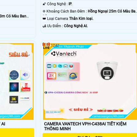
🌠 Công Nghệ :
IP.
❈ Khoảng Cách Ban Đêm :
Hồng Ngoại 25m Có Màu Ba
30m Có Màu Ban
Ðêm.
👑 Loại Camera
Thân Kim loại.
️🛃 Ưu Điểm :
Công Nghệ AI.
1242
 AI
CAMERA VANTECH VPH-C438AI TIẾT KIỆM
THÔNG MINH