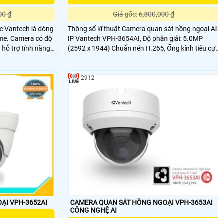
00 ₫
Giá gốc: 6,800,000 ₫
Thông số kĩ thuật Camera quan sát hồng ngoại AI
me. Camera có độ
IP Vantech VPH-3654AI, Độ phân giải: 5.0MP
 hỗ trợ tính năng
(2592 x 1944) Chuẩn nén H.265, Ống kính tiêu cự
cố định 2.8 ~ 12mm,
2912
ẠI VPH-3652AI
CAMERA QUAN SÁT HỒNG NGOẠI VPH-3653AI
CÔNG NGHỆ AI