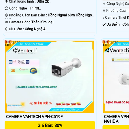
👁 Chất lượng hình :
Ultra 2k .
🏆 Công Nghệ :
IP POE.
🔴 Khoảng Cách Ban Đêm :
Hồng Ngoại 60m Hồng Ngoại
Ðêm.
↕️ Camera Thiết 
SMD.
💢 Camera Dòng
Thân Kim loại.
️✔️ Ưu Điểm :
Côn
️👮 Ưu Điểm :
Công Nghệ AI.
1389
1070
CAMERA VANTECH VPH-C519F
CAMERA VPH-C4
NGHỆ AI
Giá Bán: 30%